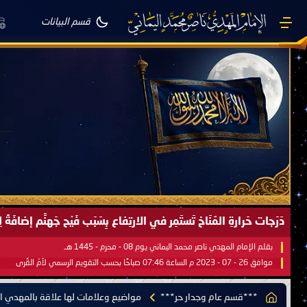
قسم البيانات
صَيْفُ سَقَرَ يَبدأُ في اجتياحِ شِتاءِ القُطبِ الشَّمالي كَما وعَدناكُم بالحقِّ 
بقلم الإمام المهدي ناصر محمد اليماني يوم 18 - جمادى الآخرة - 1445 هـ
موافق 31 - 12 - 2023 م الساعة 07:44 صباحًا بحسب التقويم الرسمي لأمّ القُرى
***قسم عام وجدار حر***
مواضيع وعلامات لها علاقة بالمهدي ال