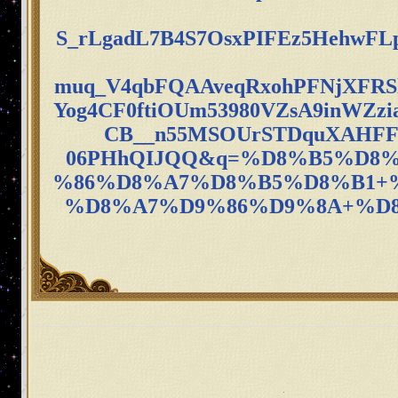
S_rLgadL7B4S7OsxPIFEz5HehwF
muq_V4qbFQAAveqRxohPFNjXFRS
Yog4CF0ftiOUm53980VZsA9inWZz
CB__n55MSOUrSTDquXAHFF
06PHhQIJQQ&q=%D8%B5%D8
%86%D8%A7%D8%B5%D8%B1+
%D8%A7%D9%86%D9%8A+%D