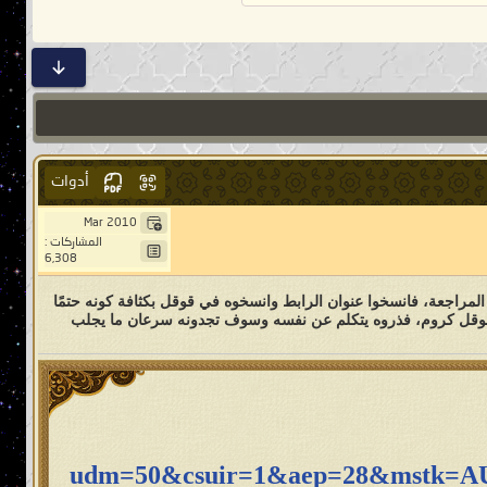
أدوات
Mar 2010
المشاركات :
6,308
 أو المراجعة، فانسخوا عنوان الرابط وانسخوه في قوقل بكثافة كونه حتمًا
وقل وقوقل كروم، فذروه يتكلم عن نفسه وسوف تجدونه سرعان ما يجلب
udm=50&csuir=1&aep=28&mstk=A