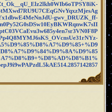
t_Ok__qU_Elz2lkh0WIb6oTPSY8iK-
3tMXwd7RU9U7CEqGNvYqxzMjesAg
Yx1dbwE4MeNnJdU-gwv_DRUZK_ff-
n0Py52G0sDSw10EyBKWRqnwK7sII
tC03VCaEvu3w685y4en7sr3VN0F8P
Pp4Q8MYMJ6sKS_OVcnsUe31rNYz-
A5%D9%85%D8%A7%D9%85+%D9
D8%A7%D9%84%D9%8A%D9%85
%A7%D8%B9+%D8%AD%D8%B1%
J9i9wPAPzdL5kAE514.2857142857