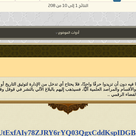
النتائج 1 إلى 10 من 208
أدوات الموضوع
ا فيه دون أن تزيدوا حرفًا واحدًا، فلا يحتاح أي تدخل من الإدارة لتوثيق التاريخ
الأقسام والمراصد العلمية آليًّا، فسيذهب إليهم بالبلاغ الآلي بالنشر في ق
لفضاء الرقمي ..
UtExfAIy78ZJRY6rYQ03QgxCddKspIDGB