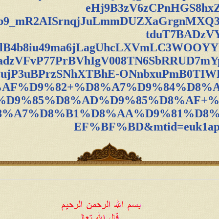
eHj9B3zV6zCPnHGS8hxZ
Lp9_mR2AISrnqjJuLmmDUZXaGrgnMXQ
tduT7BADzV
lB4b8iu49ma6jLagUhcLXVmLC3WOOYY
iadzVFvP77PrBVhIgV008TN6SbRRUD7mYp
ujP3uBPrzSNhXTBhE-ONnbxuPmB0TIW
%AF%D9%82+%D8%A7%D9%84%D8%
%D9%85%D8%AD%D9%85%D8%AF+%
8%A7%D8%B1%D8%AA%D9%81%D8
EF%BF%BD&mtid=euk1apep