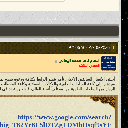
06:50 AM
22-06-2026 -
1
الإمام ناصر محمد اليماني
المهدي المنتظر
أحبتي الأنصار السابقين الأخيار، نأمر بنشر الرابط بكثافة ودعوه ينضخ بم
سيذهب إلى كافة الساحات العلمية والوكالات الفضائية وكافة المحطات و
الزوار من الساحات العلمية من مختلف أنحاء العالم، فاجعلوه ترند في ا
https://www.google.com/search?
hig_T62Yr6L5lDTZgTDMbOsqf9sYE