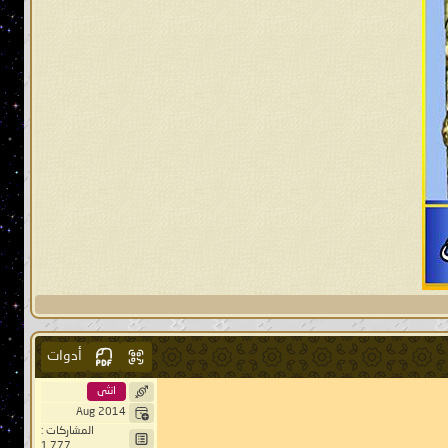
أدوات
انثى
Aug 2014
المشاركات :
1,777