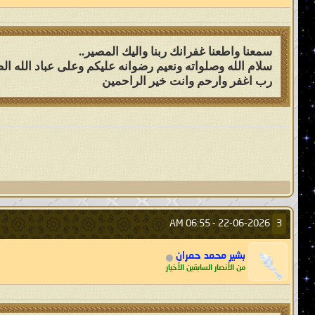
سمعنا واطعنا غفرانك ربنا واليك المصير..
سلام الله وصلواته ونعيم رضوانه عليكم وعلى عباد الله الص
رب اغفر وارحم وانت خير الراحمين
06:55 AM
22-06-2026 -
3
بشير محمد حمران
من الأنصار السابقين الأخيار