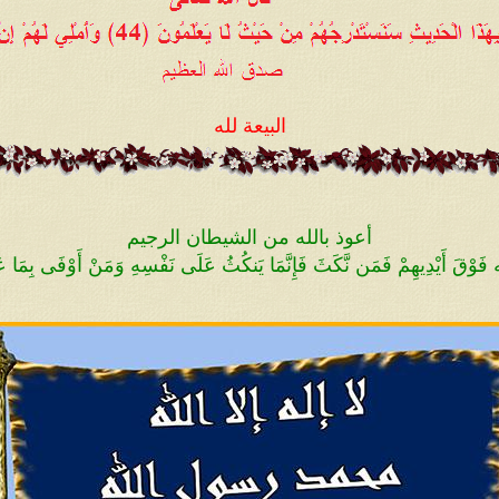
البيعة لله
أعوذ بالله من الشيطان الرجيم
 الله فَوْقَ أَيْدِيهِمْ فَمَن نَّكَثَ فَإِنَّمَا يَنكُثُ عَلَى نَفْسِهِ وَمَنْ أَوْفَى بِمَا عَ