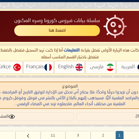
سلسلة بيانات فيروس كورونا وسره المكنون
اضغط هنا
ا كانت هذه الزيارة الأولى تفضل بقراءة
التعليمات
أما إذا كنت تريد التسجيل فتفضل بالضغ
فتفضل باختيار القسم المناسب أسفله.
العربية
فارسی
English
Français
ürkçe
الموضوع:
يه دون أن تزيدوا حرفًا واحدًا، فلا يحتاح أي تدخل من الإدارة لتوثيق التاريخ أو الم
مراصد العلمية آليًّا، فسيذهب إليهم بالبلاغ الآلي بالنشر في قوقل وقوقل كروم
العلمية من مختلف أنحاء العالم، فاجعلوه ترند في الفضاء الرقمي ..
المشاهد
11
3
2
1