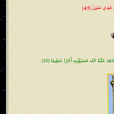
اهَدَ عَلَيْهُ الله فَسَيُؤْتِيهِ أَجْرًا عَظِيمًا (10)