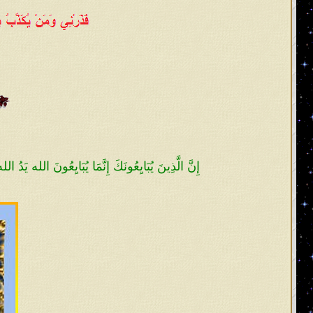
إِنَّ الَّذِينَ يُبَايِعُونَكَ إِنَّمَا يُبَايِعُونَ الله يَدُ