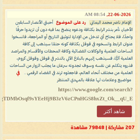
08:54 AM
22-06-2026,
الإمام ناصر محمد اليماني
رد على الموضوع
أحبتي الأنصار السابقين
الأخيار، نأمر بنشر الرابط بكثافة ودعوه ينضخ بما فيه دون أن تزيدوا حرفًا
واحدًا، فلا يحتاح أي تدخل من الإدارة لتوثيق التاريخ أو المراجعة، فانسخوا
عنوان الرابط وانسخوه في قوقل بكثافة كونه حتمًا سيذهب إلى كافة
الساحات العلمية والوكالات الفضائية وكافة المحطات والأقسام والمراصد
العلمية آليًّا، فسيذهب إليهم بالبلاغ الآلي بالنشر في قوقل وقوقل كروم،
فذروه يتكلم عن نفسه وسوف تجدونه سرعان ما يجلب الزوار من الساحات
العلمية من مختلف أنحاء العالم، فاجعلوه ترند في الفضاء الرقمي ..
في
مواضيع وعلامات لها علاقة بالمهدي المنتظر
https://www.google.com/search?
TDMbOsqf9sYEeHj9B3zV6zCPnHGS8hxZt_Ok__qU_E...
شاهد أكثر
207 مشاركة | 79848 مشاهدة