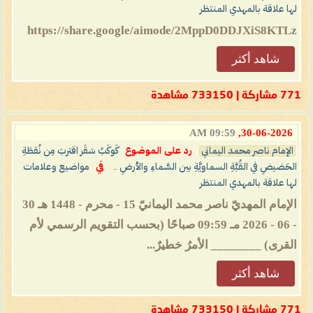
لها علاقة بالمهدي المنتظر
https://share.google/aimode/2MppD0DDJXiS8KTLz
شاهد أكثر
771 مشاركة | 733150 مشاهدة
09:59 AM
30-06-2026,
الإمام ناصر محمد اليماني
رد على الموضوع
كَوكَبُ سَقَر اقتربَ مِن نُقطَةِ
الحَضيضِ في القُبَّةِ السماويَّةِ بين السَّماءِ والأرضِ ..
في
مواضيع وعلامات
لها علاقة بالمهدي المنتظر
الإمام المهديّ ناصر محمد اليمانيّ 15 - محرم - 1448 هـ 30
- 06 - 2026 مـ 09:59 صباحًا (بحسب التقويم الرسمي لأم
القرى) ________ الأمرُ خطيرٌ...
شاهد أكثر
771 مشاركة | 733150 مشاهدة