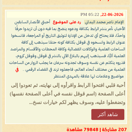
05:22 PM
22-06-2026,
الإمام ناصر محمد اليماني
رد على الموضوع
أحبتي الأنصار السابقين
الأخيار، نأمر بنشر الرابط بكثافة ودعوه ينضخ بما فيه دون أن تزيدوا حرفًا
واحدًا، فلا يحتاح أي تدخل من الإدارة لتوثيق التاريخ أو المراجعة، فانسخوا
عنوان الرابط وانسخوه في قوقل بكثافة كونه حتمًا سيذهب إلى كافة
الساحات العلمية والوكالات الفضائية وكافة المحطات والأقسام والمراصد
العلمية آليًّا، فسيذهب إليهم بالبلاغ الآلي بالنشر في قوقل وقوقل كروم،
فذروه يتكلم عن نفسه وسوف تجدونه سرعان ما يجلب الزوار من الساحات
العلمية من مختلف أنحاء العالم، فاجعلوه ترند في الفضاء الرقمي ..
في
مواضيع وعلامات لها علاقة بالمهدي المنتظر
أحبة قلبي افتحوا الرابط واقرأوه إلى نهايته، ثم تعودوا إلى
أعلى الصفحة (اسم قوقل نفسه في أعلى الصفحة نفسها)
وتضغطوا عليه، وسوف يظهر لكم خيارات نسخ...
شاهد أكثر
207 مشاركة | 79848 مشاهدة