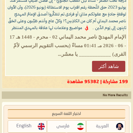
درجةً تحت الصفر - شتاء ليل الُقطب الجنوبيّ - إلى فَصل صيفٍ مُستمرٍّ مُنذ
يوليو 2023 حتى اللّحظة رغم اقتراب يوم الاستطالة (يونيو 2026)، وآن الأوان
لوقفةٍ جادةٍ مع عقولكم مثانيَ أو فرادى ثم تتفكَّروا أصدقَ الإمامُ المهديّ
ناصر محمد اليماني أم كان من الكاذِبين؟! وكلّ عامٍ وأنتم طَيِّبون وعلى الحَقِّ
ثابِتون إلى يَوم الدِّين ..
في
مواضيع وعلامات لها علاقة بالمهدي المنتظر
الإمام المهديّ ناصر محمد اليماني 02 - محرم - 1448 هـ 17
- 06 - 2026 مـ 01:41 مساءً (بحسب التقويم الرسمي لأمّ
القرى) ____________ يا معشَر...
شاهد أكثر
199 مشاركة | 95382 مشاهدة
No More Results
اختيار اللغة السريع
العربية
فارسی
English