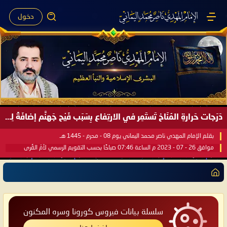
دخول
صَيْفُ سَقَرَ يَبدأُ في اجتياحِ شِتاءِ القُطبِ الشَّمالي كَما وعَدناكُم بالحقِّ لعَامِكم هذا (1445 هـ) ..
بقلم الإمام المهدي ناصر محمد اليماني يوم 18 - جمادى الآخرة - 1445 هـ
موافق 31 - 12 - 2023 م الساعة 07:44 صباحًا بحسب التقويم الرسمي لأمّ القُرى
سلسلة بيانات فيروس كورونا وسره المكنون