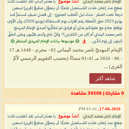
الإمام ناصر محمد اليماني
أنشأ موضوع
يا معشَر البشَر، لقد انقضت ثلاث
حِجَجٍ منذ إعلان حَدَث المُستَحيل علميًّا: أن يتحوَّل صقيعُ (فريزر) تسعين
درجةً تحت الصفر - شتاء ليل الُقطب الجنوبيّ - إلى فَصل صيفٍ مُستمرٍّ مُنذ
يوليو 2023 حتى اللّحظة رغم اقتراب يوم الاستطالة (يونيو 2026)، وآن الأوان
لوقفةٍ جادةٍ مع عقولكم مثانيَ أو فرادى ثم تتفكَّروا أصدقَ الإمامُ المهديّ
ناصر محمد اليماني أم كان من الكاذِبين؟! وكلّ عامٍ وأنتم طَيِّبون وعلى الحَقِّ
ثابِتون إلى يَوم الدِّين ..
في
۞ موسوعة بيانات الإمام المهدي المنتظر ۞
الإمام المهديّ ناصر محمد اليماني 02 - محرم - 1448 هـ 17
- 06 - 2026 مـ 01:41 مساءً (بحسب التقويم الرسمي لأمّ
القرى) ...
شاهد أكثر
0 مشاركة | 39506 مشاهدة
01:41 PM
17-06-2026,
الإمام ناصر محمد اليماني
أنشأ موضوع
يا معشَر البشَر، لقد انقضت ثلاث
حِجَجٍ منذ إعلان حَدَث المُستَحيل علميًّا: أن يتحوَّل صقيعُ (فريزر) تسعين