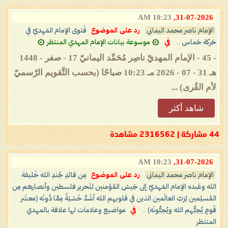
10:23 AM
31-07-2026,
الإمام ناصر محمد اليماني
رد على الموضوع
فَتوى الإمام المَهديّ في
حَركة حَماس ..
في
۞ موسوعة بيانات الإمام المهدي المنتظر ۞
- 45 - الإمام المهديّ ناصِر مُحَمَّد اليمانيّ 17 - صفر - 1448
هـ 31 - 07 - 2026 مـ 10:23 صباحًا (بحسب التَّقويم الرّسميّ
لأم القُرى) ...
شاهد أكثر
44 مشاركة | 2316562 مشاهدة
10:23 AM
31-07-2026,
الإمام ناصر محمد اليماني
رد على الموضوع
مِن قائدِ جُندِ الله خَليفة
الله وعَبده الإمام المَهديّ إلى جَيش المُؤمنين لتَحرير فلسطين وأنصارهم مِن
المُسلِمين لِرَبّ العالَمين الذين في قلوبهم الله أشَدّ خَشيَةً مِمَّا دُونَه (معشَر
قَومٍ يُحِبُّهم الله ويُحِبُّونَه) ..
في
مواضيع وعلامات لها علاقة بالمهدي
المنتظر