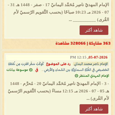
الإمام المهديّ ناصِر مُحَمَّد اليمانيّ 17 - صفر - 1448 هـ 31 -
07 - 2026 مـ 10:23 صباحًا (بحسب التَّقويم الرّسميّ لأم
القُرى) __________ ...
شاهد أكثر
363 مشاركة | 328066 مشاهدة
12:15 PM
05-07-2026,
الإمام ناصر محمد اليماني
رد على الموضوع
كَوكَبُ سَقَر اقتربَ مِن نُقطَةِ
الحَضيضِ في القُبَّةِ السماويَّةِ بين السَّماءِ والأرضِ ..
في
۞ موسوعة بيانات
الإمام المهدي المنتظر ۞
- 3 - الإمام المهديّ ناصِر مُحَمَّد اليمانيّ 20 - مُحرَّم - 1448
هـ 05 - 07 - 2026 مـ 12:15 مساءً (بحسب التَّقويم الرّسميّ
لأم القُرى) ...
شاهد أكثر