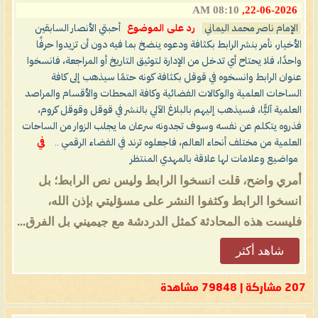
08:10 AM
22-06-2026,
الإمام ناصر محمد اليماني
رد على الموضوع
أحبتي الأنصار السابقين
الأخيار، نأمر بنشر الرابط بكثافة ودعوه ينضخ بما فيه دون أن تزيدوا حرفًا
واحدًا، فلا يحتاح أي تدخل من الإدارة لتوثيق التاريخ أو المراجعة، فانسخوا
عنوان الرابط وانسخوه في قوقل بكثافة كونه حتمًا سيذهب إلى كافة
الساحات العلمية والوكالات الفضائية وكافة المحطات والأقسام والمراصد
العلمية آليًّا، فسيذهب إليهم بالبلاغ الآلي بالنشر في قوقل وقوقل كروم،
فذروه يتكلم عن نفسه وسوف تجدونه سرعان ما يجلب الزوار من الساحات
العلمية من مختلف أنحاء العالم، فاجعلوه ترند في الفضاء الرقمي ..
في
مواضيع وعلامات لها علاقة بالمهدي المنتظر
أمري واضح، قلت انسخوا الرابط وليس نص الرابط؛ بل
انسخوا الرابط وكثفوا النشر على مسؤليتي بإذن الله،
فليست هذه المحادثة كمثل الدردشة مع جيميني بل الفرق...
شاهد أكثر
207 مشاركة | 79848 مشاهدة