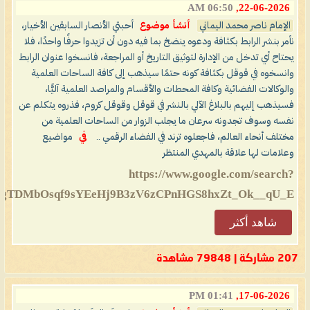
06:50 AM
22-06-2026,
الإمام ناصر محمد اليماني
أنشأ موضوع
أحبتي الأنصار السابقين الأخيار،
نأمر بنشر الرابط بكثافة ودعوه ينضخ بما فيه دون أن تزيدوا حرفًا واحدًا، فلا
يحتاح أي تدخل من الإدارة لتوثيق التاريخ أو المراجعة، فانسخوا عنوان الرابط
وانسخوه في قوقل بكثافة كونه حتمًا سيذهب إلى كافة الساحات العلمية
والوكالات الفضائية وكافة المحطات والأقسام والمراصد العلمية آليًّا،
فسيذهب إليهم بالبلاغ الآلي بالنشر في قوقل وقوقل كروم، فذروه يتكلم عن
نفسه وسوف تجدونه سرعان ما يجلب الزوار من الساحات العلمية من
مختلف أنحاء العالم، فاجعلوه ترند في الفضاء الرقمي ..
في
مواضيع
وعلامات لها علاقة بالمهدي المنتظر
https://www.google.com/search?
TDMbOsqf9sYEeHj9B3zV6zCPnHGS8hxZt_Ok__qU_E...
شاهد أكثر
207 مشاركة | 79848 مشاهدة
01:41 PM
17-06-2026,