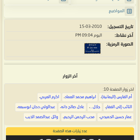
المواضيع
تاريخ التسجيل
15-03-2010
آخر نشاط
اليوم
09:04 PM
الصورة الرمزية
آخر الزوار
اخر زوار الصفحة 10:
أم الفارس (اليمانية)
،
ابراهيم محمد العماد
،
اكرم العربي
،
التائب إلى الغفار
،
جلال...
،
عادل صالح دانه
،
عبدالولي دحان ابوسبعه
،
عمار حسين الحميدي
،
محب الرحمن الرحيم
،
وائل عبدالصمد الذيب
عدد زيارات هذه الصفحة