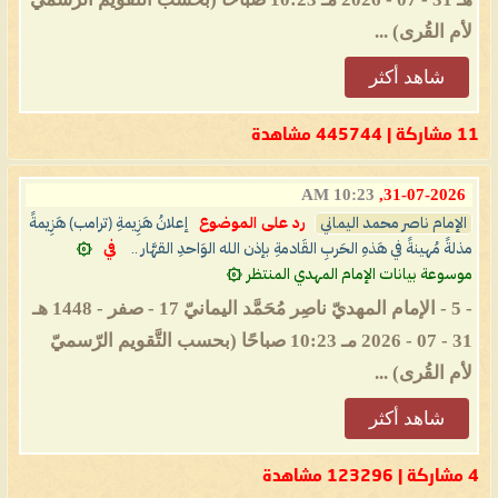
لأم القُرى) ...
شاهد أكثر
11 مشاركة | 445744 مشاهدة
10:23 AM
31-07-2026,
الإمام ناصر محمد اليماني
رد على الموضوع
إعلانُ هَزِيمةِ (ترامب) هَزِيمةً
مذلةً مُهينةً في هَذهِ الحَربِ القَادمةِ بإذن الله الوَاحدِ القهَّار ..
في
۞
موسوعة بيانات الإمام المهدي المنتظر ۞
- 5 - الإمام المهديّ ناصِر مُحَمَّد اليمانيّ 17 - صفر - 1448 هـ
31 - 07 - 2026 مـ 10:23 صباحًا (بحسب التَّقويم الرّسميّ
لأم القُرى) ...
شاهد أكثر
4 مشاركة | 123296 مشاهدة