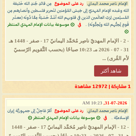
الإمام ناصر محمد اليماني
رد على الموضوع
مِن قائدِ جُندِ الله خَليفة
الله وعَبده الإمام المَهديّ إلى جَيش المُؤمنين لتَحرير فلسطين وأنصارهم مِن
المُسلِمين لِرَبّ العالَمين الذين في قلوبهم الله أشَدّ خَشيَةً مِمَّا دُونَه (معشَر
قَومٍ يُحِبُّهم الله ويُحِبُّونَه) ..
في
۞ موسوعة بيانات الإمام المهدي المنتظر
۞
- 2 - الإمام المهديّ ناصِر مُحَمَّد اليمانيّ 17 - صفر - 1448 هـ
31 - 07 - 2026 مـ 10:23 صباحًا (بحسب التَّقويم الرّسميّ
لأم القُرى) ...
شاهد أكثر
1 مشاركة | 12972 مشاهدة
10:23 AM
31-07-2026,
الإمام ناصر محمد اليماني
رد على الموضوع
أمْرٌ عَاجِلٌ إلى جمهوريَّة إيران
الإسلاميَّة ..
في
۞ موسوعة بيانات الإمام المهدي المنتظر ۞
- 12 - الإمام المهديّ ناصِر مُحَمَّد اليمانيّ 17 - صفر - 1448
هـ 31 - 07 - 2026 مـ 10:23 صباحًا (بحسب التَّقويم الرّسميّ