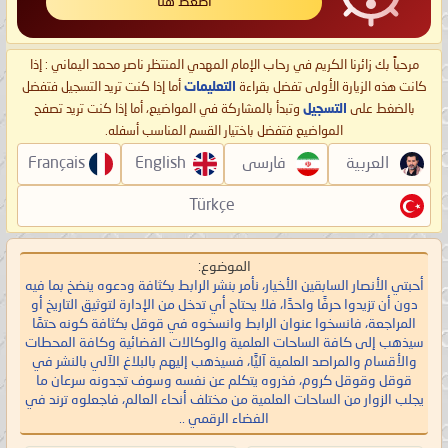
اضغط هنا
مرحباً بك زائرنا الكريم في رحاب الإمام المهدي المنتظر ناصر محمد اليماني : إذا
كانت هذه الزيارة الأولى تفضل بقراءة
التعليمات
أما إذا كنت تريد التسجيل فتفضل
بالضغط على
التسجيل
وتبدأ بالمشاركة في المواضيع، أما إذا كنت تريد تصفح
المواضيع فتفضل باختيار القسم المناسب أسفله.
العربية
فارسی
English
Français
Türkçe
الموضوع:
أحبتي الأنصار السابقين الأخيار، نأمر بنشر الرابط بكثافة ودعوه ينضخ بما فيه
دون أن تزيدوا حرفًا واحدًا، فلا يحتاح أي تدخل من الإدارة لتوثيق التاريخ أو
المراجعة، فانسخوا عنوان الرابط وانسخوه في قوقل بكثافة كونه حتمًا
سيذهب إلى كافة الساحات العلمية والوكالات الفضائية وكافة المحطات
والأقسام والمراصد العلمية آليًّا، فسيذهب إليهم بالبلاغ الآلي بالنشر في
قوقل وقوقل كروم، فذروه يتكلم عن نفسه وسوف تجدونه سرعان ما
يجلب الزوار من الساحات العلمية من مختلف أنحاء العالم، فاجعلوه ترند في
الفضاء الرقمي ..