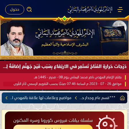
دخول
صَيْفُ سَقَرَ يَبدأُ في اجتياحِ شِتاءِ القُطبِ الشَّمالي كَما وعَدناكُم بالحقِّ لعَامِكم هذا (1445 هـ) ..
بقلم الإمام المهدي ناصر محمد اليماني يوم 18 - جمادى الآخرة - 1445 هـ
موافق 31 - 12 - 2023 م الساعة 07:44 صباحًا بحسب التقويم الرسمي لأمّ القُرى
***قسم عام وجدار حر***
مواضيع وعلامات لها علاقة بالمهدي المنتظر
سلسلة بيانات فيروس كورونا وسره المكنون