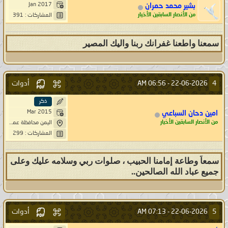
Jan 2017
بشير محمد حمران
من الأنصار السابقين الأخيار
المشاركات : 391
سمعنا واطعنا غفرانك ربنا واليك المصير
أدوات
4
06:56 AM
22-06-2026 -
ذكر
Mar 2015
امين دحان السباعي
من الأنصار السابقين الأخيار
اليمن محافظة عمران مديرية بني صريم قرية قبة خيار ، حاشد
المشاركات : 299
سمعاً وطاعة إمامنا الحبيب ، صلوات ربي وسلامه عليك وعلى
جميع عباد الله الصالحين..
أدوات
5
07:13 AM
22-06-2026 -