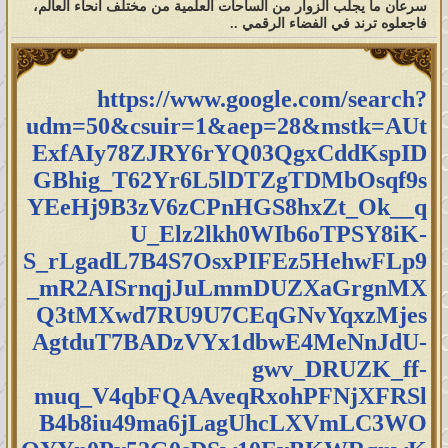
سرعان ما يجلب الزوار من الساحات العلمية من مختلف أنحاء العالم،
فاجعلوه ترند في الفضاء الرقمي ..
https://www.google.com/search?
udm=50&csuir=1&aep=28&mstk=AUt
ExfAIy78ZJRY6rYQ03QgxCddKspID
GBhig_T62Yr6L5lDTZgTDMbOsqf9s
YEeHj9B3zV6zCPnHGS8hxZt_Ok__q
U_Elz2lkh0WIb6oTPSY8iK-
S_rLgadL7B4S7OsxPIFEz5HehwFLp9
_mR2AISrnqjJuLmmDUZXaGrgnMX
Q3tMXwd7RU9U7CEqGNvYqxzMjes
AgtduT7BADzVYx1dbwE4MeNnJdU-
gwv_DRUZK_ff-
muq_V4qbFQAAveqRxohPFNjXFRSl
B4b8iu49ma6jLagUhcLXVmLC3WO