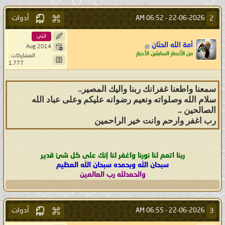
أدوات
2
06:52 AM
22-06-2026 -
انثى
أمة الله الحنّان
Aug 2014
من الأنصار السابقين الأخيار
المشاركات :
1,777
سمعنا واطعنا غفرانك ربنا واليك المصير..
سلام الله وصلواته ونعيم رضوانه عليكم وعلى عباد الله
الصالحين ..
رب اغفر وارحم وانت خير الراحمين
ربنا اتمم لنا نورنا واغفر لنا إنك على كل شئ قدير
سبحان الله وبحمده سبحان الله العظيم
والحمدلله رب العالمين
أدوات
3
06:55 AM
22-06-2026 -