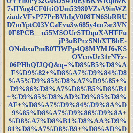
OYYn0Py52G0sDSw10EyBKWRqnwK
7sIIYog4CF0ftiOUm53980VZsA9inWZ
ziadzVFvP77PrBVhIgV008TN6SbRRU
D7mYptC03VCaEvu3w685y4en7sr3VN
0F8PCB__n55MSOUrSTDquXAHFFu
jP3uBPrzSNhXTBhE-
ONnbxuPmB0TIWPp4Q8MYMJ6sKS
_OVcnsUe31rNYz-
06PHhQIJQQ&q=%D8%B5%D8%A
F%D9%82+%D8%A7%D9%84%D8
%A5%D9%85%D8%A7%D9%85+%
D9%86%D8%A7%D8%B5%D8%B1
+%D9%85%D8%AD%D9%85%D8%
AF+%D8%A7%D9%84%D9%8A%D
9%85%D8%A7%D9%86%D9%8A+
%D8%A7%D8%B1%D8%AA%D9%
81%D8%A7%D8%B9+%D8%AD%D