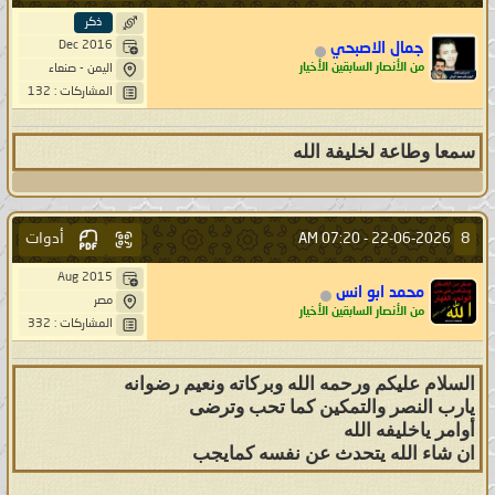
ذكر
Dec 2016
جمال الاصبحي
من الأنصار السابقين الأخيار
اليمن - صنعاء
المشاركات : 132
سمعا وطاعة لخليفة الله
أدوات
8
07:20 AM
22-06-2026 -
Aug 2015
محمد ابو انس
مصر
من الأنصار السابقين الأخيار
المشاركات : 332
السلام عليكم ورحمه الله وبركاته ونعيم رضوانه
يارب النصر والتمكين كما تحب وترضى
أوامر ياخليفه الله
ان شاء الله يتحدث عن نفسه كمايجب