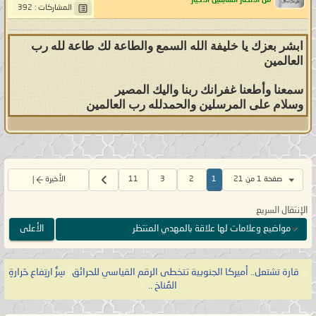
من الأنصار السابقين الأخيار
المشاركات : 392
ابشر بعزك يا خليفة الله السمع والطاعة لك طاعة لله رب
العالمين
سمعنا وأطعنا غفرانك ربنا واليك المصير
وسلام على المرسلين والحمدلله رب العالمين
صفحة 1 من 21
1
2
3
11
الأخيرة
الإنتقال السريع
مواضيع وعلامات لها علاقة بالمهدي المنتظر
الأعلى
«
قارة تشتعل.. أميركا الجنوبية تتخطى الرقم القياسي للحرائق
|
سِرُّ ارتِفاع حَرارةِ
المُناخ ..
»