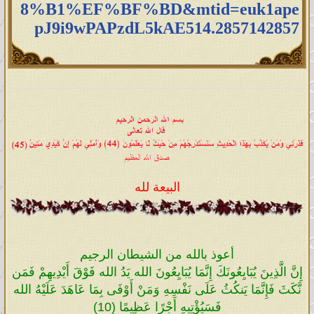
8%B1%EF%BF%BD&mtid=euk1ape
pJ9i9wPAPzdL5kAE514.2857142857
البيعة لله
أعوذ بالله من الشيطان الرجيم
إِنَّ الَّذِينَ يُبَايِعُونَكَ إِنَّمَا يُبَايِعُونَ الله يَدُ الله فَوْقَ أَيْدِيهِمْ فَمَن
نَّكَثَ فَإِنَّمَا يَنكُثُ عَلَى نَفْسِهِ وَمَنْ أَوْفَى بِمَا عَاهَدَ عَلَيْهُ الله
فَسَيُؤْتِيهِ أَجْرًا عَظِيمًا (10)