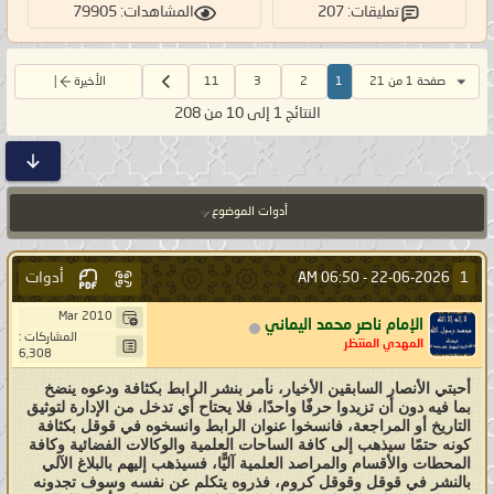
تعليقات: 207
المشاهدات: 79905
صفحة 1 من 21
1
2
3
11
الأخيرة
النتائج 1 إلى 10 من 208
أدوات الموضوع
أدوات
1
06:50 AM
22-06-2026 -
Mar 2010
الإمام ناصر محمد اليماني
المشاركات :
المهدي المنتظر
6,308
أحبتي الأنصار السابقين الأخيار، نأمر بنشر الرابط بكثافة ودعوه ينضخ
بما فيه دون أن تزيدوا حرفًا واحدًا، فلا يحتاح أي تدخل من الإدارة لتوثيق
التاريخ أو المراجعة، فانسخوا عنوان الرابط وانسخوه في قوقل بكثافة
كونه حتمًا سيذهب إلى كافة الساحات العلمية والوكالات الفضائية وكافة
المحطات والأقسام والمراصد العلمية آليًّا، فسيذهب إليهم بالبلاغ الآلي
بالنشر في قوقل وقوقل كروم، فذروه يتكلم عن نفسه وسوف تجدونه