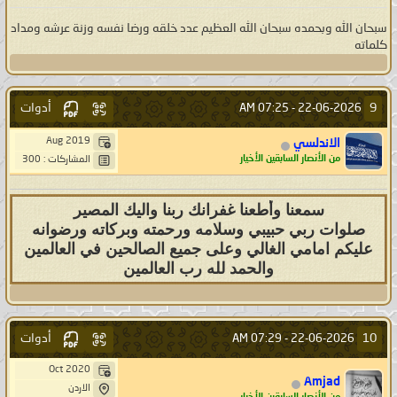
سبحان الله وبحمده سبحان الله العظيم عدد خلقه ورضا نفسه وزنة عرشه ومداد
كلماته
أدوات
9
07:25 AM
22-06-2026 -
Aug 2019
الاندلسي
من الأنصار السابقين الأخيار
المشاركات : 300
سمعنا وأطعنا غفرانك ربنا واليك المصير
صلوات ربي حبيبي وسلامه ورحمته وبركاته ورضوانه
عليكم امامي الغالي وعلى جميع الصالحين في العالمين
والحمد لله رب العالمين
أدوات
10
07:29 AM
22-06-2026 -
Oct 2020
Amjad
الاردن