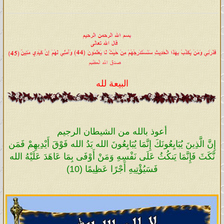
البيعة لله
أعوذ بالله من الشيطان الرجيم
إِنَّ الَّذِينَ يُبَايِعُونَكَ إِنَّمَا يُبَايِعُونَ الله يَدُ الله فَوْقَ أَيْدِيهِمْ فَمَن
نَّكَثَ فَإِنَّمَا يَنكُثُ عَلَى نَفْسِهِ وَمَنْ أَوْفَى بِمَا عَاهَدَ عَلَيْهُ الله
فَسَيُؤْتِيهِ أَجْرًا عَظِيمًا (10)