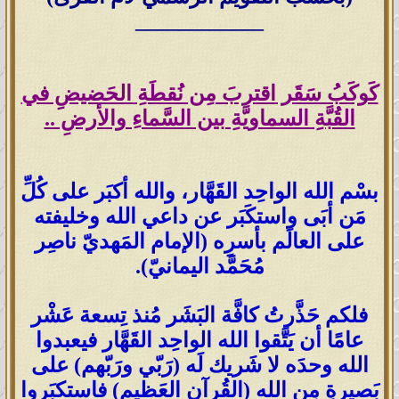
____________
كَوكَبُ سَقَر اقتربَ مِن نُقطَةِ الحَضيضِ في
القُبَّةِ السماويَّةِ بين السَّماءِ والأرضِ ..
بسْم الله الواحِد القَهَّار، والله أكبَر على كُلِّ
مَن أبَى واستكَبَر عن داعي الله وخليفته
على العالَم بأسرِه (الإمام المَهديّ ناصِر
مُحَمَّد اليمانيّ).
فلكم حَذَّرتُ كافَّة البَشَر مُنذ تِسعة عَشْر
عامًا أن يَتَّقوا الله الواحِد القَهَّار فيعبدوا
الله وحدَه لا شَريك لَه (رَبّي ورَبّهم) على
بَصيرةٍ مِن الله (القُرآن العَظيم) فاستكبَروا