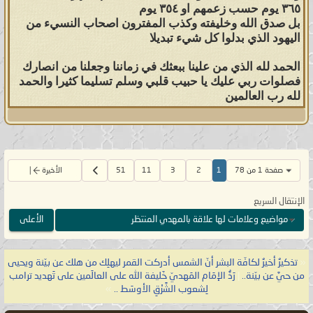
٣٦٥ يوم حسب زعمهم او ٣٥٤ يوم
بل صدق الله وخليفته وكذب المفترون اصحاب النسيء من
اليهود الذي بدلوا كل شيء تبديلا
الحمد لله الذي من علينا ببعثك في زماننا وجعلنا من انصارك
فصلوات ربي عليك يا حبيب قلبي وسلم تسليما كثيرا والحمد
لله رب العالمين
صفحة 1 من 78
1
2
3
11
51
الأخيرة
الإنتقال السريع
مواضيع وعلامات لها علاقة بالمهدي المنتظر
الأعلى
«
تذكيرٌ أخيرٌ لكافّة البشر أنّ الشمس أدركت القمر ليهلِك من هلك عن بيّنة ويحيى
من حيَّ عن بيّنة..
|
رَدُّ الإمَام المَهديّ خَليفة الله على العالَمين على تَهديد ترامب
لِشعوب الشَّرْقِ الأوسَط ..
»