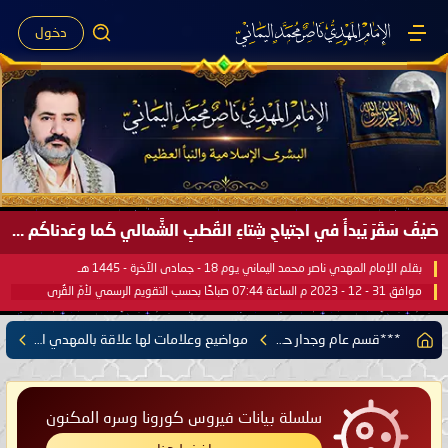
دخول
صَيْفُ سَقَرَ يَبدأُ في اجتياحِ شِتاءِ القُطبِ الشَّمالي كَما وعَدناكُم بالحقِّ لعَامِكم هذا (1445 هـ) ..
بقلم الإمام المهدي ناصر محمد اليماني يوم 18 - جمادى الآخرة - 1445 هـ
موافق 31 - 12 - 2023 م الساعة 07:44 صباحًا بحسب التقويم الرسمي لأمّ القُرى
***قسم عام وجدار حر***
مواضيع وعلامات لها علاقة بالمهدي المنتظر
سلسلة بيانات فيروس كورونا وسره المكنون