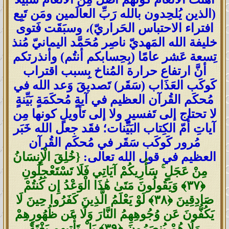
(الذين يُلحِدون بالله رَبِّ العالَمين ومَن تَبِع
افتراء الاحتباس الحَراريّ)، وسبَقَت فَتوى
خليفة الله المَهديّ ناصِر مُحَمَّد اليمانيّ مُنذ
تِسعة عَشر عامًا (بِحِسابكم أنتُم) وأنذرتكم
أنَّ ارتفاع حرارة المُناخ بِسبب اقتراب
كَوكَب العَذَاب (سَقَر) تَصديقَ وَعد الله في
مُحكَم القُرآن العظيم في آيةٍ مُحكَمَةٍ بَيِّنةٍ
لا تحتاج إلى تَفسيرٍ ولا إلى تَأويلٍ كونها مِن
آياتِ أُمّ الكِتاب البَيِّنات؛ فقَد جعل الله خَبَر
مُرور كَوكَب سَقَر في مُحكَم القُرآن
العظيم في قول الله تعالى:
{خُلِقَ الْإِنسَانُ
مِنْ عَجَلٍ ۚ سَأُرِيكُمْ آيَاتِي فَلَا تَسْتَعْجِلُونِ
‎﴿٣٧﴾‏ وَيَقُولُونَ مَتَىٰ هَٰذَا الْوَعْدُ إِن كُنتُمْ
صَادِقِينَ ‎﴿٣٨﴾‏ لَوْ يَعْلَمُ الَّذِينَ كَفَرُوا حِينَ لَا
يَكُفُّونَ عَن وُجُوهِهِمُ النَّارَ وَلَا عَن ظُهُورِهِمْ
وَلَا هُمْ يُنصَرُونَ ‎﴿٣٩﴾‏ بَلْ تَأْتِيهِم بَغْتَةً