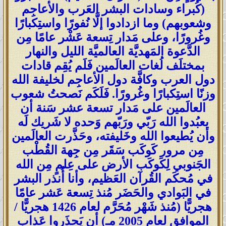
(كُبراء وسادات البشر العَرب والأعاجِم
وشعوبهم) وما ازدادوا إلَّا نُفورًا واستِكبارًا
وغُرورًا، وعلى مَدار تِسعة عَشْر عامًا مِن
الدَّعوة المَهديَّة العالميَّة الليل والنهار
بمختلَف لُغات العالَمين فَلَم يُقِم قادات
دول العرب وكافَّة دول الأعاجِم لخليفة الله
وزنًا استِكبارًا وغُرورًا. فَلَكَم نَصحتُ شعوب
العالَمين على مَدار تسعة عشر سَنة أن
يعبُدوا الله رَبّي ورَبّهم وَحده لا شَريك لَه
وأن يُطيعوا الله وخَليفته، وحَذَّرت العالَمين
مِن مرور كَوكَب سَقَر مِن جِهة القُطْب
الجَنوبي لِكَوكَب الأرض على عِلمٍ مِن الله
في مُحكَم القُرآن العَظيم، وأنا أُنذر البشر
في البَوادي والحَضَر مُنذ تِسعة عَشر عامًا
هجريًّا (مُنذ شَهْر مُحَرَّم لعام 1426 هجريًّا /
الموافق لعام 2005 مـ) أن يَحذَروا عَذاب