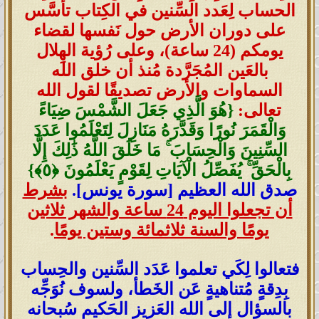
الحساب لِعَدد السِّنين في الكِتاب تأسَّس
على دوران الأرض حول نَفسها لقضاء
يومكم (24 ساعة)، وعلى رُؤية الهِلال
بالعَين المُجَرَّدة مُنذ أن خلق الله
السماوات والأرض
تصديقًا لقول الله
تعالى:
{هُوَ الَّذِي جَعَلَ الشَّمْسَ ضِيَاءً
وَالْقَمَرَ نُورًا وَقَدَّرَهُ مَنَازِلَ لِتَعْلَمُوا عَدَدَ
السِّنِينَ وَالْحِسَابَ ۚ مَا خَلَقَ اللَّهُ ذَٰلِكَ إِلَّا
بِالْحَقِّ ۚ يُفَصِّلُ الْآيَاتِ لِقَوْمٍ يَعْلَمُونَ ‎﴿٥﴾‏}
صدق الله العظيم [سورة يونس].
بشرط
أن تجعلوا اليوم 24 ساعة والشهر ثلاثين
يومًا والسنة ثلاثمائة وستين يومًا
.
فتعالوا لِكَي تعلموا عَدَد السِّنين والحِساب
بِدِقةٍ مُتناهيةٍ عَن الخَطأ، ولسوف نُوَجِّه
بالسؤال إلى الله العَزيز الحَكيم سُبحانه