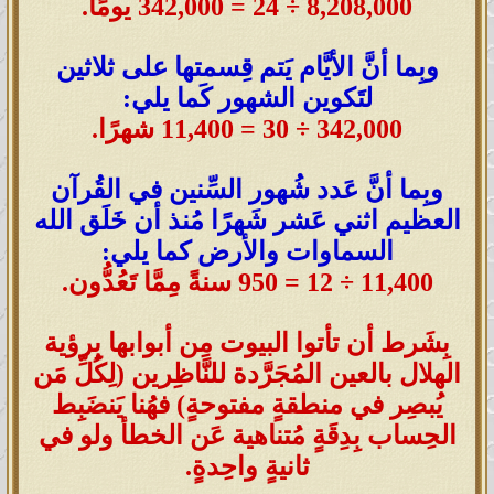
8,208,000 ÷ 24 = 342,000 يومًا
.
وبِما أنَّ الأيَّام يَتم قِسمتها على ثلاثين
لتَكوين الشهور كَما يلي:
342,000 ÷ 30 = 11,400 شهرًا
.
وبِما أنَّ عَدد شُهور السِّنين في القُرآن
العظيم اثني عَشر شَهرًا مُنذ أن خَلَق الله
السماوات والأرض كما يلي:
11,400 ÷ 12 = 950 سنةً مِمَّا تَعُدُّون
.
بِشَرط أن تأتوا البيوت مِن أبوابها بِرؤية
الهلال بالعين المُجَرَّدة للنَّاظِرين (لِكُلِّ مَن
يُبصِر في منطقةٍ مفتوحةٍ) فهُنا يَنضَبِط
الحِساب بِدِقَةٍ مُتناهية عَن الخطأ ولو في
ثانيةٍ واحِدةٍ.