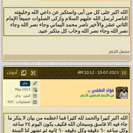
الله اكبر على كل من أبى واستكبر عن داعي الله وخليفته
الناصر لرسل الله عليهم السلام وازكى الصلوات جميعاً الإمام
الثاني عشر والأخير ناصر محمد اليماني وجاء نصر الله وجاء
نصر الله وجاء نصر الله وخاب كل متكبر عنيد.
مشعل الخضر
أدوات
10
10:12 AM
10-07-2023 -
ذكر
May 2013
فؤاد الطشي
من الأنصار السابقين الأخيار
اليمن - رداع
المشاركات : 505
الله اكبر كبيرا والحمد لله كثيرا فما اعظمه من بيان لا ينكر ما
جاء فيه الا فاسق وسبحان الله فكيف يكون اليوم ٢٤ ساعه
وكل ساعه ٦٠ دقيقه وكل دقيقه ٦٠ ثانيه ثم تضهر لنا السنة