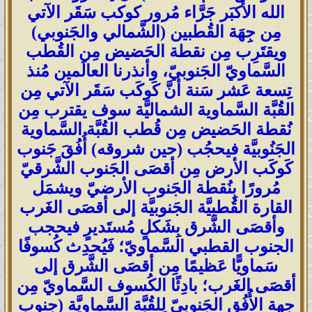
الله الأكبَر جَرَّاء مُرور كوكب سَقَر الآتي
مِن جِهَة القُطبين (الشَّمالي والجَنوبي)
ويقتَرِب مِن نقطة الحَضيض مِن القُطب
السَّماويّ الجَنوبيّ، وأنذرنا العالَمين مُنذ
تِسعة عَشر سَنة أنَّ كَوكَب سَقَر الآتي مِن
القُبَّة السَّماوية الشماليَّة سوف يقترب مِن
نُقطة الحَضيض مِن قُطب القُبَّة السَّماوية
الجَنُوبيَّة فيحجُب (حين شروقه) أُفُقَ جَنوب
كَوكَب الأرض مِن أقصَى الجَنوب الشَّرقيّ
مُرورًا بِنُقطة الجَنوب الأرضيّ ويشمَل
القارة القُطبيَّة الجَنوبيَّة إلى أقصَى الغَرب
وأقصَى الشَّرق بِشَكلٍ مُستَديرٍ فيحجب
الجنوب القطبي السَّماويّ؛ فَيُحدِث كُسوفًا
سَماويًّا عَظيمًا مِن أقصَى الشَّرق إلى
أقصَى الغَرب؛ بادِئًا الكُسوف السَّماويّ مِن
جِهة الأُفُق الجَنوبيّ لِلقُبَّة السَّماويَّة (جنوب