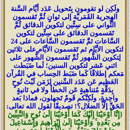
ولَكِن لو تقومون بِتَحويل عَدَد أيَّام السَّنة
الهِجرية القَمَريَّة إلى ثوانٍ ثُمَّ تَقسمون
الثَّواني على سِتِّين لتكوين الدقائق ثُمَّ
تَقسمون الدقائق على سِتِّين لتكوين
السَّاعات ثمَّ تَقسمون السَّاعات على 24
لتكوين الأيَّام ثم تَقسمون الأيَّام على ثلاثين
لِتكوين الشُّهور ثُمَّ تَقسمون الشُّهور على
اثني عَشر لتكوين السنين؛ لَما ضَبَطت
مَعكم إطلاقًا كَما ضَبَط الحِساب في القُرآن
العَظيم عَن عَدَد السِّنين لِزَمَن لَبْث نُوحٍ
بِدَقَّةٍ مُتناهيةٍ عَن الخطأ ولا في ثانيةٍ
واحِدةٍ، ولَكِنَّكم قَومٌ تَجهلون، فماذا بَعد
الحَقِّ إلَّا الضلال؟! تصديقًا لقول الله تعالى:
{إِنَّا أَوْحَيْنَا إِلَيْكَ كَمَا أَوْحَيْنَا إِلَىٰ نُوحٍ وَالنَّبِيِّينَ
مِن بَعْدِهِ ۚ وَأَوْحَيْنَا إِلَىٰ إِبْرَاهِيمَ وَإِسْمَاعِيلَ