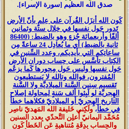
صدق الله العظيم [سورة الإسراء].
كَون الله أنزَل القُرآن على عِلمٍ بأنّ الأرض
تَدور حَول نفسها في خِلال ستة وثمانين
ألفًا وأربعمائة جُزءٍ وهو بالضبط: (86400
ثانية بالضبط) أي ما يُعادِل 24 ساعةً مِن
ساعاتِكم التي بأيديكم، وعدد السِّنين في
الكِتاب تأسَّس على حِساب دوران الأرض
حَول نفسها وليس حَول مِحورها كَما يزعُم
المُفترون، فوالله وتالله لا يَستطيعون
تَقسيم سِنين السَّنة الميلاديَّة ولا السَّنة
الهِجريَّة لو لَبِثوا ألف سَنةٍ لِمحاولة إصلاح
التاريخ الهِجريّ أو الميلاديّ فكلاهما خطأ
في خطأ
،
ولَكِني خَليفة الله المَهديّ ناصِر
مُحَمَّد اليمانيّ أُعلِن التَّحدّي بِعدد السنين
والحِساب بِدِقَةٍ مُتناهيةٍ عَن الخَطأ كَون