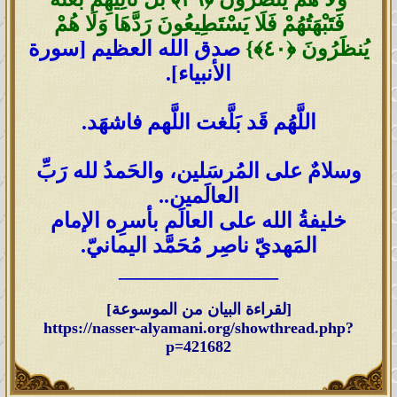
فَتَبْهَتُهُمْ فَلَا يَسْتَطِيعُونَ رَدَّهَا وَلَا هُمْ
يُنظَرُونَ ‎﴿٤٠﴾}
صدق الله العظيم [سورة
الأنبياء].
اللَّهُم قَد بَلَّغت اللَّهم فاشهَد.
وسلامٌ على المُرسَلين، والحَمدُ لله رَبِّ
العالَمين..
خليفةُ الله على العالَم بأسرِه الإمام
المَهديّ ناصِر مُحَمَّد اليمانيّ.
_______________
[لقراءة البيان من الموسوعة]
https://nasser-alyamani.org/showthread.php?
p=421682