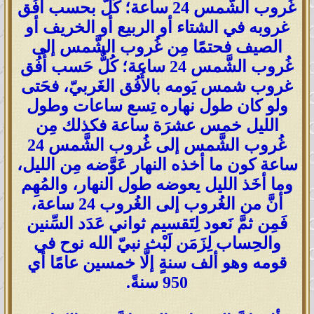
غُروب الشَّمس 24 ساعة؛ كُلٌّ بحسب أُفُق
غروبه في الشتاء أو الربيع أو الخريف أو
الصيف فحتمًا مِن غُروب الشَّمس إلى
غُروب الشَّمس 24 ساعة؛ كُلٌّ حَسب أُفُق
غروب شمس يَومه بالأُفُق الغَربيّ، فحَتى
ولو كان طول نهاره تِسع ساعات وطول
الليل خمس عشرَة ساعة فكذلك مِن
غُروب الشَّمس إلى غُروب الشَّمس 24
ساعة كون ما أخذه النهار عَوَّضه مِن الليل،
وما أخَذ الليل يعوضه طول النهار، والمُهِم
أنَّ من الغُروب إلى الغُروب 24 ساعة،
فَمِن ثمَّ نَعود لِتَقسيم ثواني عَدَد السِّنين
والحِساب لِزَمَن لَبْث نبيّ الله نوح في
قومه وهو ألف سنةٍ إلَّا خمسين عامًا أي
950 سنةً.