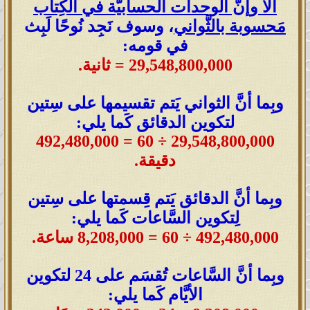
ألا وإنَّ الوحدات الحسابيَّة في الكِتاب
مَحسوبة بالثَّواني
، وسوف نَجِد نُوحًا لَبِث
في قومه:
29,548,800,000 = ثانية.
وبِما أنَّ الثواني يَتم تقسيمها على سِتين
لتكوين الدقائق كَما يلي:
29,548,800,000 ÷ 60 = 492,480,000
دقيقة
.
وبِما أنَّ الدقائق يَتم قِسمتها على سِتين
لِتكوين السَّاعات كَما يلي:
492,480,000 ÷ 60 = 8,208,000 ساعة
.
وبِما أنَّ السَّاعات تُقسَم على 24 لتكوين
الأيَّام كَما يلي: