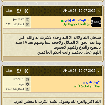
أدوات
6
10:06 AM
10-07-2023 -
Jan 2017
عبدالوهاب الحزيزي
من الأنصار السابقين الأخيار
المشاركات : 372
سبحان الله ولااله الا الله وحده لاشريك له والله اكبر
وما بعد الحق الا الضلال ولاحجة بيننا وبينهم بعد 19 سنه
بالنصح والبلاغ ولكنهم لايحبوننا
اللهم عجل بحكمك وانت احكم الحاكمين
أدوات
7
10:06 AM
10-07-2023 -
Oct 2021
كريم عادل
سوريا
من الأنصار السابقين الأخيار
المشاركات : 181
الله اكبر والعزه لله وسوف يشتد الكرب يا معشر العرب