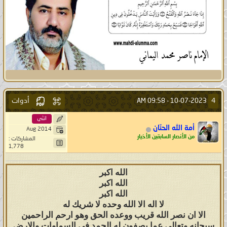
أدوات
4
09:58 AM
10-07-2023 -
انثى
أمة الله الحنّان
Aug 2014
من الأنصار السابقين الأخيار
المشاركات :
1,778
الله اكبر
الله اكبر
الله اكبر
لا اله الا الله وحده لا شريك له
الا ان نصر الله قريب ووعده الحق وهو ارحم الراحمين
سبحانه وتعالى عما يصفون له الحمد في السماوات والارض