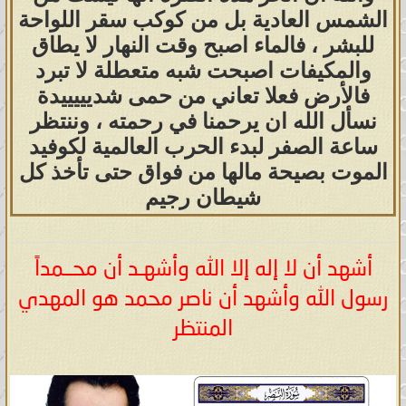
الشمس العادية بل من كوكب سقر اللواحة
للبشر ، فالماء اصبح وقت النهار لا يطاق
والمكيفات اصبحت شبه متعطلة لا تبرد
فالأرض فعلا تعاني من حمى شديييييدة
نسأل الله ان يرحمنا في رحمته ، وننتظر
ساعة الصفر لبدء الحرب العالمية لكوفيد
الموت بصيحة مالها من فواق حتى تأخذ كل
شيطان رجيم
أشهد أن لا إله إلا الله وأشهـد أن محــمداً
رسول الله وأشهد أن ناصر محمد هو المهدي
المنتظر