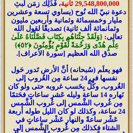
29,548,800,000 ثانية
، فَذَلِك زمَن لَبثِ
دعوة نبيّ الله نُوح (يساوي تسعة وعشرين
مليار وخمسمائة وثمانية وأربعين مليون
وثمانمائة ألف ثانية) تصديقًا لقول الله
تعالى:
{وَلَقَدْ جِئْنَاهُم بِكِتَابٍ فَصَّلْنَاهُ عَلَىٰ
عِلْمٍ هُدًى وَرَحْمَةً لِّقَوْمٍ يُؤْمِنُونَ ‎﴿٥٢﴾‏}
صدق الله العظيم [سورة الأعراف].
فهو يعلَم (سُبحانه) أنَّ الأرض تَدور حَول
نفسها في 24 ساعة مِن الغُروب إلى
الغُروب، وكُلٌّ بِحَسب غروبه حتى ولو كان
نَهاره 14 ساعة وليله عَشر ساعاتٍ فحَتمًا
مِن غُروب الشَّمس إلى غُروب الشَّمس
24 ساعة، وكذلك لو كان الليل طوله أربعة
عَشْر ساعةً والنهار عَشْر ساعاتٍ في
الشتاء فكذلك مِن غُروب الشَّمس إلى