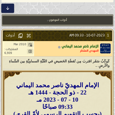
أدوات الموضوع
أدوات
1
09:33 AM
10-07-2023 -
Mar 2010
الإمام ناصر محمد اليماني
المشاركات :
المهدي المنتظر
6,309
كَوكَبُ سَقَر اقتربَ مِن نُقطَةِ الحَضيضِ في القُبَّةِ السماويَّةِ بين السَّماءِ
والأرضِ ..
الإمام المهديّ ناصر محمد اليماني
22 - ذو الحجة - 1444 هـ
10 - 07 - 2023 مـ
09:33 صباحًا
(بحسب التقويم الرسمي لأمّ القرى)