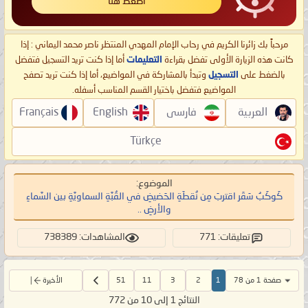
اضغط هنا
مرحباً بك زائرنا الكريم في رحاب الإمام المهدي المنتظر ناصر محمد اليماني : إذا
كانت هذه الزيارة الأولى تفضل بقراءة
التعليمات
أما إذا كنت تريد التسجيل فتفضل
بالضغط على
التسجيل
وتبدأ بالمشاركة في المواضيع، أما إذا كنت تريد تصفح
المواضيع فتفضل باختيار القسم المناسب أسفله.
العربية
فارسی
English
Français
Türkçe
الموضوع:
كَوكَبُ سَقَر اقتربَ مِن نُقطَةِ الحَضيضِ في القُبَّةِ السماويَّةِ بين السَّماءِ
والأرضِ ..
تعليقات: 771
المشاهدات: 738389
صفحة 1 من 78
1
2
3
11
51
الأخيرة
النتائج 1 إلى 10 من 772