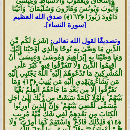
وَإِسْحَاقَ وَيَعْقُوبَ وَالْأَسْبَاطِ وَعِيسَىٰ
وَأَيُّوبَ وَيُونُسَ وَهَارُونَ وَسُلَيْمَانَ ۚ وَآتَيْنَا
دَاوُودَ زَبُورًا ‎﴿١٦٣﴾‏}
صدق الله العظيم
[سورة النساء].
وتصديقًا لقول الله تعالى:
{شَرَعَ لَكُم مِّنَ
الدِّينِ مَا وَصَّىٰ بِهِ نُوحًا وَالَّذِي أَوْحَيْنَا إِلَيْكَ
وَمَا وَصَّيْنَا بِهِ إِبْرَاهِيمَ وَمُوسَىٰ وَعِيسَىٰ ۖ أَنْ
أَقِيمُوا الدِّينَ وَلَا تَتَفَرَّقُوا فِيهِ ۚ كَبُرَ عَلَى
الْمُشْرِكِينَ مَا تَدْعُوهُمْ إِلَيْهِ ۚ اللَّهُ يَجْتَبِي إِلَيْهِ
مَن يَشَاءُ وَيَهْدِي إِلَيْهِ مَن يُنِيبُ ‎﴿١٣﴾‏ وَمَا
تَفَرَّقُوا إِلَّا مِن بَعْدِ مَا جَاءَهُمُ الْعِلْمُ بَغْيًا
بَيْنَهُمْ ۚ وَلَوْلَا كَلِمَةٌ سَبَقَتْ مِن رَّبِّكَ إِلَىٰ أَجَلٍ
مُّسَمًّى لَّقُضِيَ بَيْنَهُمْ ۚ وَإِنَّ الَّذِينَ أُورِثُوا
الْكِتَابَ مِن بَعْدِهِمْ لَفِي شَكٍّ مِّنْهُ مُرِيبٍ
‎﴿١٤﴾‏ فَلِذَٰلِكَ فَادْعُ ۖ وَاسْتَقِمْ كَمَا أُمِرْتَ ۖ وَلَا