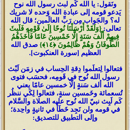
ونَقول: يا الله كَم لبث رسول الله نوح
يَدعو قومه إلى عبادة الله وَحده لا شريك
له؟ والجَواب مِن رَبِّ العالَمين؛ قال الله
تعالى:
{وَلَقَدْ أَرْسَلْنَا نُوحًا إِلَىٰ قَوْمِهِ فَلَبِثَ
فِيهِمْ أَلْفَ سَنَةٍ إِلَّا خَمْسِينَ عَامًا فَأَخَذَهُمُ
الطُّوفَانُ وَهُمْ ظَالِمُونَ ‎﴿١٤﴾‏}
صدق الله
العظيم [سورة العنكبوت].
فتعالوا لِتعلَموا دِقةِ الحِساب في زمَن لَبْث
رسول الله نُوح في قَومِه، فحسَب فتوى
الله ألف سَنةٍ إلَّا خمسين عامًا يعني
تُسعمائة وخَمسين سنةٍ، فتعالوا لِكَي ننظُر
كَم لَبِث نبيّ الله نُوح عليه الصلاة والسَّلام
في قومه ولن نَجِد خَطَأً في ثانيةٍ واحِدة؛
وإلى التطبيق للتصديق: