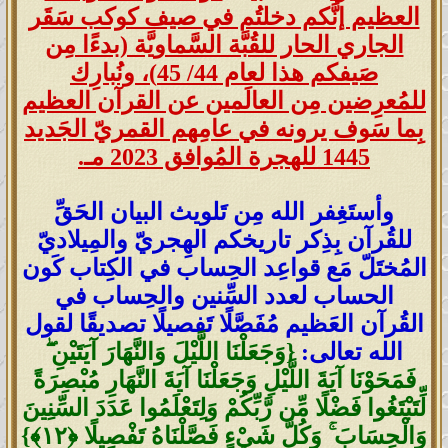
العظيم إنَّكم دخلتُم في صيف كوكب سَقَر
الجاري الحار للقُبَّة السَّماويَّة (بدءًا مِن
صَيفكم هذا لعام 44/ 45)، ونُبارِك
للمُعرِضين مِن العالَمين عن القرآن العظيم
بِما سَوف يرونه في عامِهم القمريّ الجَديد
1445 للهجرة المُوافق 2023 مـ.
وأستَغِفر الله مِن تَلويث البيان الحَقِّ
للقُرآن بِذِكر تاريخكم الهِجريّ والمِيلاديّ
المُختَلّ مَع قواعِد الحِساب في الكِتاب كَون
الحساب لعدد السِّنين والحِساب في
القُرآن العَظيم مُفَصَّلًا تَفصيلًا تصديقًا لقول
الله تعالى:
{وَجَعَلْنَا اللَّيْلَ وَالنَّهَارَ آيَتَيْنِ ۖ
فَمَحَوْنَا آيَةَ اللَّيْلِ وَجَعَلْنَا آيَةَ النَّهَارِ مُبْصِرَةً
لِّتَبْتَغُوا فَضْلًا مِّن رَّبِّكُمْ وَلِتَعْلَمُوا عَدَدَ السِّنِينَ
وَالْحِسَابَ ۚ وَكُلَّ شَيْءٍ فَصَّلْنَاهُ تَفْصِيلًا ‎﴿١٢﴾‏}