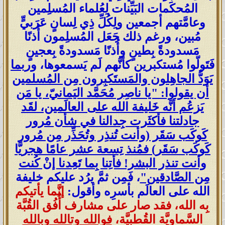
المُحكَمات البَيِّنات لِعُلماء المُسلِمين
وعامَّتهم أجمعين ولِكُلِّ ذِي لِسانٍ عَرَبيٍّ
مُبين، ورغم ذلك جَعَل المُسلِمون أُذنًا
مَسدودةً بِطينٍ وأُذنًا مَسدودةً بِعجينٍ
فَتَولّوا مُستكبرين كأنَّهم لَم يَسمعوها،
وربما
يَوَدُّ الجاهِلون والمَستَكبِرون مِن المُسلمين
أن يقولوا: "يا ناصِر مُحَمَّد اليَمانيّ، يا مَن
يَزعُم أنَّه خَليفة الله على العالَمين، لقَد
جادلتنا فأكثَرت جِدالنا في شأن مُرور
كَوكَب سَقَر (وأنت تُنذِر وتُحَذِّر مِن مُرور
كَوكَب سَقَر) فمُنذ تِسعة عشر عامًا هجريًّا
وأنت تنذر البشر! فأتِنا بِما تَعِدنا إنْ كُنت
مِن الصَّادقين"
، فَمِن ثمَّ يرُد عليكم خليفة
الله على العالَم بأسرِه وأقول:
إنَّما يأتيكم
بِه الله، فقد صار على مشارف أُفُق القُبَّة
السَّماويَّة القُطبيَّة،
فوالله وتالله وبالله