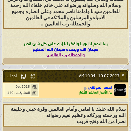
وسلام الله وصلواته ورضوانه على خاتم خلفاء الله رحمة
للعالمين سيدنا وامامنا ناصر محمد وعلى انصاره وجميع
الانبياء والمرسلين والملائكة في العالمين
والحمدلله رب العالمين ..
ربنا اتمم لنا نورنا واغفر لنا إنك على كل شئ قدير
سبحان الله وبحمده سبحان الله العظيم
والحمدلله رب العالمين
أدوات
5
10:04 AM
10-07-2023 -
Dec 2016
احمد العولقي
من الأنصار السابقين الأخيار
المشاركات : 140
سلام الله عليك يا امامي وأمام العالمين وقرة عيني وخليفة
الله ورحمته وبركاته وعظيم نعيم رضوانه
نصرا من الله وفتح قريب