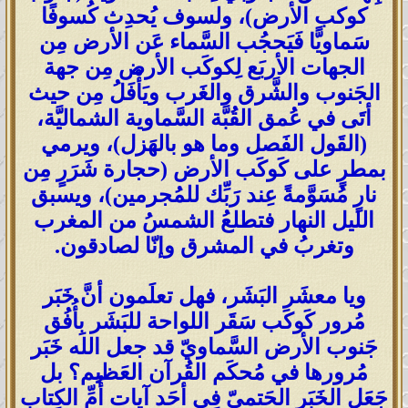
كوكب الأرض)، ولسوف يُحدِث كُسوفًا
سَماويًّا فَيَحجُب السَّماء عَن الأرض مِن
الجهات الأربَع لِكوكَب الأرض مِن جهة
الجَنوب والشَّرق والغَرب ويَأْفَلُ مِن حيث
أتَى في عُمق القُبَّة السَّماوية الشماليَّة،
(القَول الفَصل وما هو بالهَزل)، ويرمي
بمطرٍ على كَوكَب الأرض (حجارة شَرَرٍ مِن
نارٍ مُسَوَّمةً عِند رَبِّك للمُجرمين)، ويسبق
الليل النهار فتطلعُ الشمسُ من المغرب
وتغربُ في المشرق وإنّا لصادقون.
ويا معشَر البَشَر، فهل تعلَمون أنَّ خَبَر
مُرور كَوكَب سَقَر اللواحة للبَشَر بِأُفُق
جَنوب الأرض السَّماويّ قد جعل الله خَبَر
مُرورها في مُحكَم القُرآن العَظيم؟ بل
جَعَل الخَبَر الحَتميّ فِي أحَد آيات أُمِّ الكِتاب