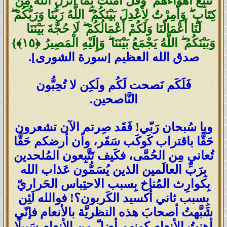
تَتَّبِعْ أَهْوَاءَهُمْ ۖ وَقُلْ آمَنتُ بِمَا أَنزَلَ اللَّهُ مِن
كِتَابٍ ۖ وَأُمِرْتُ لِأَعْدِلَ بَيْنَكُمُ ۖ اللَّهُ رَبُّنَا وَرَبُّكُمْ ۖ
لَنَا أَعْمَالُنَا وَلَكُمْ أَعْمَالُكُمْ ۖ لَا حُجَّةَ بَيْنَنَا
وَبَيْنَكُمُ ۖ اللَّهُ يَجْمَعُ بَيْنَنَا ۖ وَإِلَيْهِ الْمَصِيرُ ‎﴿١٥﴾‏}
صدق الله العظيم [سورة الشورى].
فَلَكَم نَصحت لَكُم ولَكِن لا تُحِبُّون
النَّاصحين.
ويا سُبحان رَبّي! فَقَد صِرتم الآن تشعرون
حَقًّا باقتراب كَوكَب سَقَر، وأن أرضكم حَقًّا
تُعاني مِن الحُمَّى، فكَيف تَتَّبِعون المُلحدين
بِرَبِّ العالَمين الذين يُسَمُّون عَذاب الله
بِكوارِث المُناخ بِسبب الاحتِباس الحَراريّ
بِسبب ثاني أُكسيد الكَربون؟! فوالله لَئِن
شَبَّهتُ أصحابَ هذه النظريَّة بالأنعام فإنّي
أهنتُ الأنعام كونهم أضلّ مِن الأنعام سَبيلًا