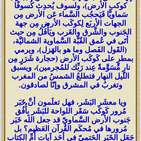
كوكب الأرض)، ولسوف يُحدِث كُسوفًا
سَماويًّا فَيَحجُب السَّماء عَن الأرض مِن
الجهات الأربَع لِكوكَب الأرض مِن جهة
الجَنوب والشَّرق والغَرب ويَأْفَلُ مِن حيث
أتَى في عُمق القُبَّة السَّماوية الشماليَّة،
(القَول الفَصل وما هو بالهَزل)، ويرمي
بمطرٍ على كَوكَب الأرض (حجارة شَرَرٍ مِن
نارٍ مُسَوَّمةً عِند رَبِّك للمُجرمين)، ويسبق
الليل النهار فتطلعُ الشمسُ من المغرب
وتغربُ في المشرق وإنّا لصادقون.
ويا معشَر البَشَر، فهل تعلَمون أنَّ خَبَر
مُرور كَوكَب سَقَر اللواحة للبَشَر بِأُفُق
جَنوب الأرض السَّماويّ قد جعل الله خَبَر
مُرورها في مُحكَم القُرآن العَظيم؟ بل
جَعَل الخَبَر الحَتميّ فِي أحَد آيات أُمِّ الكِتاب