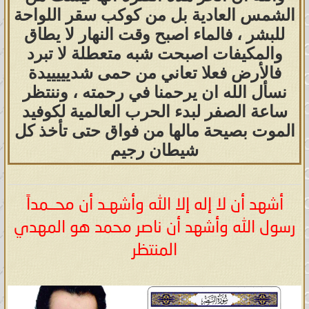
الشمس العادية بل من كوكب سقر اللواحة
للبشر ، فالماء اصبح وقت النهار لا يطاق
والمكيفات اصبحت شبه متعطلة لا تبرد
فالأرض فعلا تعاني من حمى شديييييدة
نسأل الله ان يرحمنا في رحمته ، وننتظر
ساعة الصفر لبدء الحرب العالمية لكوفيد
الموت بصيحة مالها من فواق حتى تأخذ كل
شيطان رجيم
أشهد أن لا إله إلا الله وأشهـد أن محــمداً
رسول الله وأشهد أن ناصر محمد هو المهدي
المنتظر