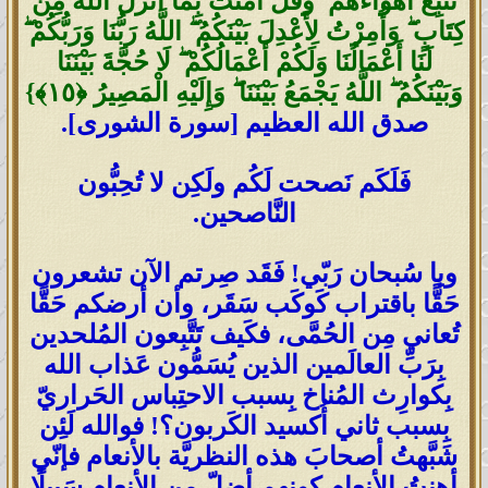
تَتَّبِعْ أَهْوَاءَهُمْ ۖ وَقُلْ آمَنتُ بِمَا أَنزَلَ اللَّهُ مِن
كِتَابٍ ۖ وَأُمِرْتُ لِأَعْدِلَ بَيْنَكُمُ ۖ اللَّهُ رَبُّنَا وَرَبُّكُمْ ۖ
لَنَا أَعْمَالُنَا وَلَكُمْ أَعْمَالُكُمْ ۖ لَا حُجَّةَ بَيْنَنَا
وَبَيْنَكُمُ ۖ اللَّهُ يَجْمَعُ بَيْنَنَا ۖ وَإِلَيْهِ الْمَصِيرُ ‎﴿١٥﴾‏}
صدق الله العظيم [سورة الشورى].
فَلَكَم نَصحت لَكُم ولَكِن لا تُحِبُّون
النَّاصحين.
ويا سُبحان رَبّي! فَقَد صِرتم الآن تشعرون
حَقًّا باقتراب كَوكَب سَقَر، وأن أرضكم حَقًّا
تُعاني مِن الحُمَّى، فكَيف تَتَّبِعون المُلحدين
بِرَبِّ العالَمين الذين يُسَمُّون عَذاب الله
بِكوارِث المُناخ بِسبب الاحتِباس الحَراريّ
بِسبب ثاني أُكسيد الكَربون؟! فوالله لَئِن
شَبَّهتُ أصحابَ هذه النظريَّة بالأنعام فإنّي
أهنتُ الأنعام كونهم أضلّ مِن الأنعام سَبيلًا