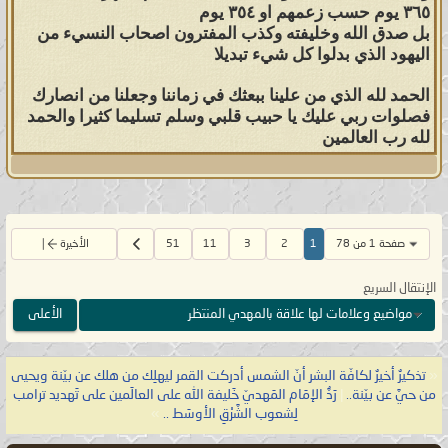
٣٦٥ يوم حسب زعمهم او ٣٥٤ يوم
بل صدق الله وخليفته وكذب المفترون اصحاب النسيء من
اليهود الذي بدلوا كل شيء تبديلا
الحمد لله الذي من علينا ببعثك في زماننا وجعلنا من انصارك
فصلوات ربي عليك يا حبيب قلبي وسلم تسليما كثيرا والحمد
لله رب العالمين
صفحة 1 من 78
1
2
3
11
51
الأخيرة
الإنتقال السريع
مواضيع وعلامات لها علاقة بالمهدي المنتظر
الأعلى
«
تذكيرٌ أخيرٌ لكافّة البشر أنّ الشمس أدركت القمر ليهلِك من هلك عن بيّنة ويحيى
من حيَّ عن بيّنة..
|
رَدُّ الإمَام المَهديّ خَليفة الله على العالَمين على تَهديد ترامب
لِشعوب الشَّرْقِ الأوسَط ..
»