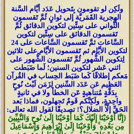
ولَكِن لو تقومون بِتَحويل عَدَد أيَّام السَّنة
الهِجرية القَمَريَّة إلى ثوانٍ ثُمَّ تَقسمون
الثَّواني على سِتِّين لتكوين الدقائق ثُمَّ
تَقسمون الدقائق على سِتِّين لتكوين
السَّاعات ثمَّ تَقسمون السَّاعات على 24
لتكوين الأيَّام ثم تَقسمون الأيَّام على ثلاثين
لِتكوين الشُّهور ثُمَّ تَقسمون الشُّهور على
اثني عَشر لتكوين السنين؛ لَما ضَبَطت
مَعكم إطلاقًا كَما ضَبَط الحِساب في القُرآن
العَظيم عَن عَدَد السِّنين لِزَمَن لَبْث نُوحٍ
بِدَقَّةٍ مُتناهيةٍ عَن الخطأ ولا في ثانيةٍ
واحِدةٍ، ولَكِنَّكم قَومٌ تَجهلون، فماذا بَعد
الحَقِّ إلَّا الضلال؟! تصديقًا لقول الله تعالى:
{إِنَّا أَوْحَيْنَا إِلَيْكَ كَمَا أَوْحَيْنَا إِلَىٰ نُوحٍ وَالنَّبِيِّينَ
مِن بَعْدِهِ ۚ وَأَوْحَيْنَا إِلَىٰ إِبْرَاهِيمَ وَإِسْمَاعِيلَ