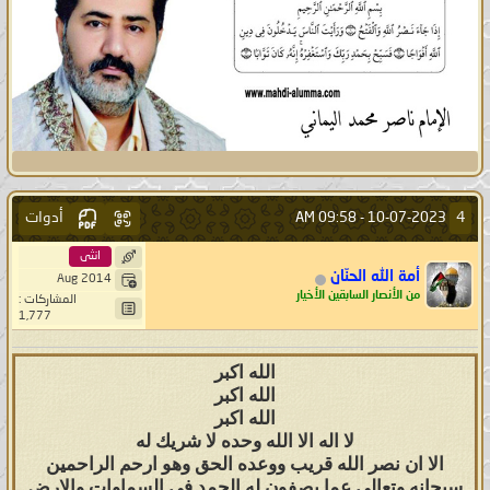
أدوات
4
09:58 AM
10-07-2023 -
انثى
أمة الله الحنّان
Aug 2014
من الأنصار السابقين الأخيار
المشاركات :
1,777
الله اكبر
الله اكبر
الله اكبر
لا اله الا الله وحده لا شريك له
الا ان نصر الله قريب ووعده الحق وهو ارحم الراحمين
سبحانه وتعالى عما يصفون له الحمد في السماوات والارض