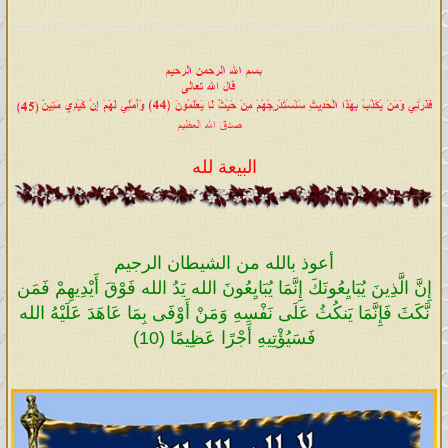
البيعة لله
أعوذ بالله من الشيطان الرجيم
إِنَّ الَّذِينَ يُبَايِعُونَكَ إِنَّمَا يُبَايِعُونَ الله يَدُ الله فَوْقَ أَيْدِيهِمْ فَمَن
نَّكَثَ فَإِنَّمَا يَنكُثُ عَلَى نَفْسِهِ وَمَنْ أَوْفَى بِمَا عَاهَدَ عَلَيْهُ الله
فَسَيُؤْتِيهِ أَجْرًا عَظِيمًا (10)