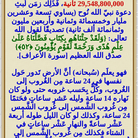
29,548,800,000 ثانية
، فَذَلِك زمَن لَبثِ
دعوة نبيّ الله نُوح (يساوي تسعة وعشرين
مليار وخمسمائة وثمانية وأربعين مليون
وثمانمائة ألف ثانية) تصديقًا لقول الله
تعالى:
{وَلَقَدْ جِئْنَاهُم بِكِتَابٍ فَصَّلْنَاهُ عَلَىٰ
عِلْمٍ هُدًى وَرَحْمَةً لِّقَوْمٍ يُؤْمِنُونَ ‎﴿٥٢﴾‏}
صدق الله العظيم [سورة الأعراف].
فهو يعلَم (سُبحانه) أنَّ الأرض تَدور حَول
نفسها في 24 ساعة مِن الغُروب إلى
الغُروب، وكُلٌّ بِحَسب غروبه حتى ولو كان
نَهاره 14 ساعة وليله عَشر ساعاتٍ فحَتمًا
مِن غُروب الشَّمس إلى غُروب الشَّمس
24 ساعة، وكذلك لو كان الليل طوله أربعة
عَشْر ساعةً والنهار عَشْر ساعاتٍ في
الشتاء فكذلك مِن غُروب الشَّمس إلى