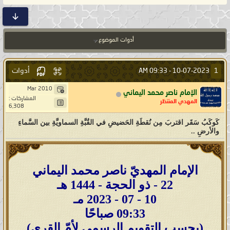
أدوات الموضوع
أدوات
1
09:33 AM
10-07-2023 -
Mar 2010
الإمام ناصر محمد اليماني
المشاركات :
المهدي المنتظر
6,308
كَوكَبُ سَقَر اقتربَ مِن نُقطَةِ الحَضيضِ في القُبَّةِ السماويَّةِ بين السَّماءِ
والأرضِ ..
الإمام المهديّ ناصر محمد اليماني
22 - ذو الحجة - 1444 هـ
10 - 07 - 2023 مـ
09:33 صباحًا
(بحسب التقويم الرسمي لأمّ القرى)