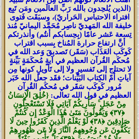
(الذين يُلحِدون بالله رَبِّ العالَمين ومَن تَبِع
افتراء الاحتباس الحَراريّ)، وسبَقَت فَتوى
خليفة الله المَهديّ ناصِر مُحَمَّد اليمانيّ مُنذ
تِسعة عَشر عامًا (بِحِسابكم أنتُم) وأنذرتكم
أنَّ ارتفاع حرارة المُناخ بِسبب اقتراب
كَوكَب العَذَاب (سَقَر) تَصديقَ وَعد الله في
مُحكَم القُرآن العظيم في آيةٍ مُحكَمَةٍ بَيِّنةٍ
لا تحتاج إلى تَفسيرٍ ولا إلى تَأويلٍ كونها مِن
آياتِ أُمّ الكِتاب البَيِّنات؛ فقَد جعل الله خَبَر
مُرور كَوكَب سَقَر في مُحكَم القُرآن
العظيم في قول الله تعالى:
{خُلِقَ الْإِنسَانُ
مِنْ عَجَلٍ ۚ سَأُرِيكُمْ آيَاتِي فَلَا تَسْتَعْجِلُونِ
‎﴿٣٧﴾‏ وَيَقُولُونَ مَتَىٰ هَٰذَا الْوَعْدُ إِن كُنتُمْ
صَادِقِينَ ‎﴿٣٨﴾‏ لَوْ يَعْلَمُ الَّذِينَ كَفَرُوا حِينَ لَا
يَكُفُّونَ عَن وُجُوهِهِمُ النَّارَ وَلَا عَن ظُهُورِهِمْ
وَلَا هُمْ يُنصَرُونَ ‎﴿٣٩﴾‏ بَلْ تَأْتِيهِم بَغْتَةً