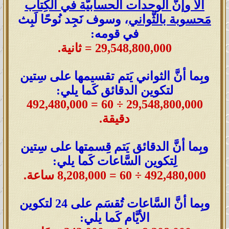
ألا وإنَّ الوحدات الحسابيَّة في الكِتاب
مَحسوبة بالثَّواني
، وسوف نَجِد نُوحًا لَبِث
في قومه:
29,548,800,000 = ثانية.
وبِما أنَّ الثواني يَتم تقسيمها على سِتين
لتكوين الدقائق كَما يلي:
29,548,800,000 ÷ 60 = 492,480,000
دقيقة
.
وبِما أنَّ الدقائق يَتم قِسمتها على سِتين
لِتكوين السَّاعات كَما يلي:
492,480,000 ÷ 60 = 8,208,000 ساعة
.
وبِما أنَّ السَّاعات تُقسَم على 24 لتكوين
الأيَّام كَما يلي: