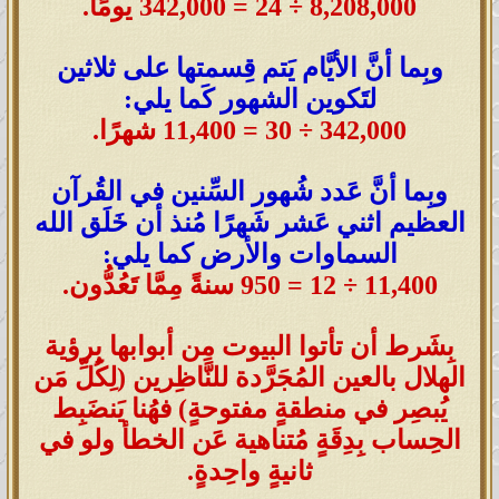
8,208,000 ÷ 24 = 342,000 يومًا
.
وبِما أنَّ الأيَّام يَتم قِسمتها على ثلاثين
لتَكوين الشهور كَما يلي:
342,000 ÷ 30 = 11,400 شهرًا
.
وبِما أنَّ عَدد شُهور السِّنين في القُرآن
العظيم اثني عَشر شَهرًا مُنذ أن خَلَق الله
السماوات والأرض كما يلي:
11,400 ÷ 12 = 950 سنةً مِمَّا تَعُدُّون
.
بِشَرط أن تأتوا البيوت مِن أبوابها بِرؤية
الهلال بالعين المُجَرَّدة للنَّاظِرين (لِكُلِّ مَن
يُبصِر في منطقةٍ مفتوحةٍ) فهُنا يَنضَبِط
الحِساب بِدِقَةٍ مُتناهية عَن الخطأ ولو في
ثانيةٍ واحِدةٍ.