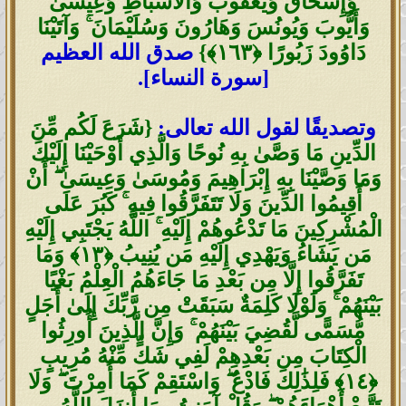
وَإِسْحَاقَ وَيَعْقُوبَ وَالْأَسْبَاطِ وَعِيسَىٰ
وَأَيُّوبَ وَيُونُسَ وَهَارُونَ وَسُلَيْمَانَ ۚ وَآتَيْنَا
دَاوُودَ زَبُورًا ‎﴿١٦٣﴾‏}
صدق الله العظيم
[سورة النساء].
وتصديقًا لقول الله تعالى:
{شَرَعَ لَكُم مِّنَ
الدِّينِ مَا وَصَّىٰ بِهِ نُوحًا وَالَّذِي أَوْحَيْنَا إِلَيْكَ
وَمَا وَصَّيْنَا بِهِ إِبْرَاهِيمَ وَمُوسَىٰ وَعِيسَىٰ ۖ أَنْ
أَقِيمُوا الدِّينَ وَلَا تَتَفَرَّقُوا فِيهِ ۚ كَبُرَ عَلَى
الْمُشْرِكِينَ مَا تَدْعُوهُمْ إِلَيْهِ ۚ اللَّهُ يَجْتَبِي إِلَيْهِ
مَن يَشَاءُ وَيَهْدِي إِلَيْهِ مَن يُنِيبُ ‎﴿١٣﴾‏ وَمَا
تَفَرَّقُوا إِلَّا مِن بَعْدِ مَا جَاءَهُمُ الْعِلْمُ بَغْيًا
بَيْنَهُمْ ۚ وَلَوْلَا كَلِمَةٌ سَبَقَتْ مِن رَّبِّكَ إِلَىٰ أَجَلٍ
مُّسَمًّى لَّقُضِيَ بَيْنَهُمْ ۚ وَإِنَّ الَّذِينَ أُورِثُوا
الْكِتَابَ مِن بَعْدِهِمْ لَفِي شَكٍّ مِّنْهُ مُرِيبٍ
‎﴿١٤﴾‏ فَلِذَٰلِكَ فَادْعُ ۖ وَاسْتَقِمْ كَمَا أُمِرْتَ ۖ وَلَا