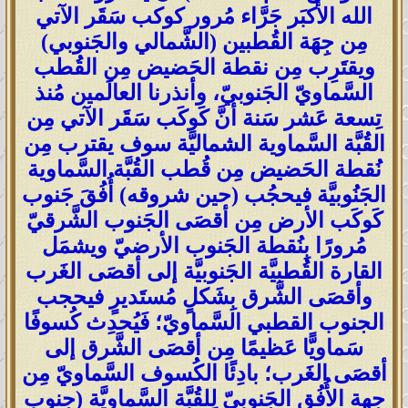
الله الأكبَر جَرَّاء مُرور كوكب سَقَر الآتي
مِن جِهَة القُطبين (الشَّمالي والجَنوبي)
ويقتَرِب مِن نقطة الحَضيض مِن القُطب
السَّماويّ الجَنوبيّ، وأنذرنا العالَمين مُنذ
تِسعة عَشر سَنة أنَّ كَوكَب سَقَر الآتي مِن
القُبَّة السَّماوية الشماليَّة سوف يقترب مِن
نُقطة الحَضيض مِن قُطب القُبَّة السَّماوية
الجَنُوبيَّة فيحجُب (حين شروقه) أُفُقَ جَنوب
كَوكَب الأرض مِن أقصَى الجَنوب الشَّرقيّ
مُرورًا بِنُقطة الجَنوب الأرضيّ ويشمَل
القارة القُطبيَّة الجَنوبيَّة إلى أقصَى الغَرب
وأقصَى الشَّرق بِشَكلٍ مُستَديرٍ فيحجب
الجنوب القطبي السَّماويّ؛ فَيُحدِث كُسوفًا
سَماويًّا عَظيمًا مِن أقصَى الشَّرق إلى
أقصَى الغَرب؛ بادِئًا الكُسوف السَّماويّ مِن
جِهة الأُفُق الجَنوبيّ لِلقُبَّة السَّماويَّة (جنوب