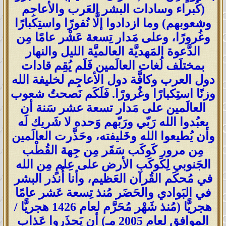
(كُبراء وسادات البشر العَرب والأعاجِم
وشعوبهم) وما ازدادوا إلَّا نُفورًا واستِكبارًا
وغُرورًا، وعلى مَدار تِسعة عَشْر عامًا مِن
الدَّعوة المَهديَّة العالميَّة الليل والنهار
بمختلَف لُغات العالَمين فَلَم يُقِم قادات
دول العرب وكافَّة دول الأعاجِم لخليفة الله
وزنًا استِكبارًا وغُرورًا. فَلَكَم نَصحتُ شعوب
العالَمين على مَدار تسعة عشر سَنة أن
يعبُدوا الله رَبّي ورَبّهم وَحده لا شَريك لَه
وأن يُطيعوا الله وخَليفته، وحَذَّرت العالَمين
مِن مرور كَوكَب سَقَر مِن جِهة القُطْب
الجَنوبي لِكَوكَب الأرض على عِلمٍ مِن الله
في مُحكَم القُرآن العَظيم، وأنا أُنذر البشر
في البَوادي والحَضَر مُنذ تِسعة عَشر عامًا
هجريًّا (مُنذ شَهْر مُحَرَّم لعام 1426 هجريًّا /
الموافق لعام 2005 مـ) أن يَحذَروا عَذاب