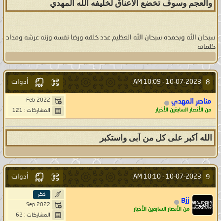
والعجم وسوف تخضع الاعناق لخليفه الله المهدي
سبحان الله وبحمده سبحان الله العظيم عدد خلقه ورضا نفسه وزنه عرشه ومداد
كلماته
أدوات
8
10:09 AM
10-07-2023 -
Feb 2022
مناصر المهدي
من الأنصار السابقين الأخيار
المشاركات : 121
الله أكبر على كل من آبى واستكبر
أدوات
9
10:10 AM
10-07-2023 -
ذكر
Bjj
Sep 2022
من الأنصار السابقين الأخيار
المشاركات : 62