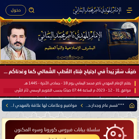
دخول
صَيْفُ سَقَرَ يَبدأُ في اجتياحِ شِتاءِ القُطبِ الشَّمالي كَما وعَدناكُم بالحقِّ لعَامِكم هذا (1445 هـ) ..
بقلم الإمام المهدي ناصر محمد اليماني يوم 18 - جمادى الآخرة - 1445 هـ
موافق 31 - 12 - 2023 م الساعة 07:44 صباحًا بحسب التقويم الرسمي لأمّ القُرى
***قسم عام وجدار حر***
مواضيع وعلامات لها علاقة بالمهدي المنتظر
سلسلة بيانات فيروس كورونا وسره المكنون