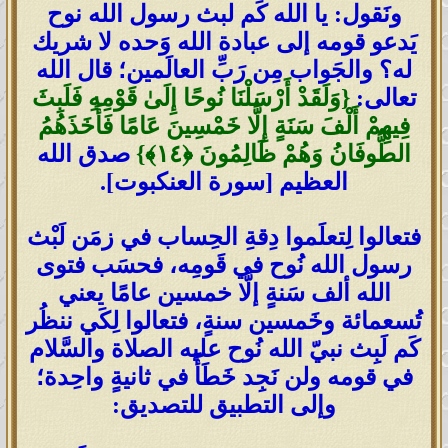
ونَقول: يا الله كَم لبث رسول الله نوح
يَدعو قومه إلى عبادة الله وَحده لا شريك
له؟ والجَواب مِن رَبِّ العالَمين؛ قال الله
تعالى:
{وَلَقَدْ أَرْسَلْنَا نُوحًا إِلَىٰ قَوْمِهِ فَلَبِثَ
فِيهِمْ أَلْفَ سَنَةٍ إِلَّا خَمْسِينَ عَامًا فَأَخَذَهُمُ
الطُّوفَانُ وَهُمْ ظَالِمُونَ ‎﴿١٤﴾‏}
صدق الله
العظيم [سورة العنكبوت].
فتعالوا لِتعلَموا دِقةِ الحِساب في زمَن لَبْث
رسول الله نُوح في قَومِه، فحسَب فتوى
الله ألف سَنةٍ إلَّا خمسين عامًا يعني
تُسعمائة وخَمسين سنةٍ، فتعالوا لِكَي ننظُر
كَم لَبِث نبيّ الله نُوح عليه الصلاة والسَّلام
في قومه ولن نَجِد خَطَأً في ثانيةٍ واحِدة؛
وإلى التطبيق للتصديق: