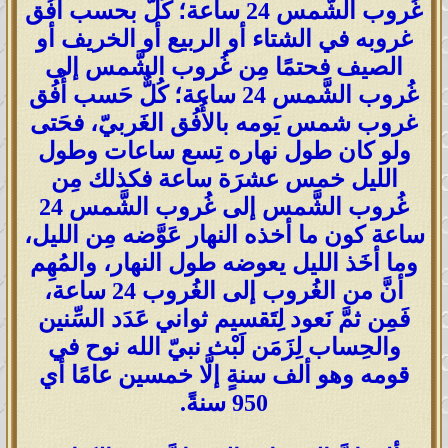
غُروب الشَّمس 24 ساعة؛ كُلٌّ بحسب أُفُق
غروبه في الشتاء أو الربيع أو الخريف أو
الصيف فحتمًا مِن غُروب الشَّمس إلى
غُروب الشَّمس 24 ساعة؛ كُلٌّ حَسب أُفُق
غروب شمس يَومه بالأُفُق الغَربيّ، فحَتى
ولو كان طول نهاره تِسع ساعات وطول
الليل خمس عشرَة ساعة فكذلك مِن
غُروب الشَّمس إلى غُروب الشَّمس 24
ساعة كون ما أخذه النهار عَوَّضه مِن الليل،
وما أخَذ الليل يعوضه طول النهار، والمُهِم
أنَّ من الغُروب إلى الغُروب 24 ساعة،
فَمِن ثمَّ نَعود لِتَقسيم ثواني عَدَد السِّنين
والحِساب لِزَمَن لَبْث نبيّ الله نوح في
قومه وهو ألف سنةٍ إلَّا خمسين عامًا أي
950 سنةً.