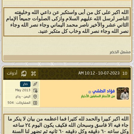
الله اكبر على كل من أبى واستكبر عن داعي الله وخليفته
الناصر لرسل الله عليهم السلام وازكى الصلوات جميعاً الإمام
الثاني عشر والأخير ناصر محمد اليماني وجاء نصر الله وجاء
نصر الله وجاء نصر الله وخاب كل متكبر عنيد.
مشعل الخضر
أدوات
10
10:12 AM
10-07-2023 -
ذكر
May 2013
فؤاد الطشي
من الأنصار السابقين الأخيار
اليمن - رداع
المشاركات : 504
الله اكبر كبيرا والحمد لله كثيرا فما اعظمه من بيان لا ينكر ما
جاء فيه الا فاسق وسبحان الله فكيف يكون اليوم ٢٤ ساعه
وكل ساعه ٦٠ دقيقه وكل دقيقه ٦٠ ثانيه ثم تضهر لنا السنة