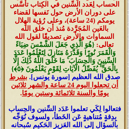
الحساب لِعَدد السِّنين في الكِتاب تأسَّس
على دوران الأرض حول نَفسها لقضاء
يومكم (24 ساعة)، وعلى رُؤية الهِلال
بالعَين المُجَرَّدة مُنذ أن خلق الله
السماوات والأرض
تصديقًا لقول الله
تعالى:
{هُوَ الَّذِي جَعَلَ الشَّمْسَ ضِيَاءً
وَالْقَمَرَ نُورًا وَقَدَّرَهُ مَنَازِلَ لِتَعْلَمُوا عَدَدَ
السِّنِينَ وَالْحِسَابَ ۚ مَا خَلَقَ اللَّهُ ذَٰلِكَ إِلَّا
بِالْحَقِّ ۚ يُفَصِّلُ الْآيَاتِ لِقَوْمٍ يَعْلَمُونَ ‎﴿٥﴾‏}
صدق الله العظيم [سورة يونس].
بشرط
أن تجعلوا اليوم 24 ساعة والشهر ثلاثين
يومًا والسنة ثلاثمائة وستين يومًا
.
فتعالوا لِكَي تعلموا عَدَد السِّنين والحِساب
بِدِقةٍ مُتناهيةٍ عَن الخَطأ، ولسوف نُوَجِّه
بالسؤال إلى الله العَزيز الحَكيم سُبحانه