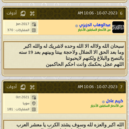
أدوات
6
10:06 AM
10-07-2023 -
Jan 2017
عبدالوهاب الحزيزي
من الأنصار السابقين الأخيار
المشاركات : 370
سبحان الله ولااله الا الله وحده لاشريك له والله اكبر
وما بعد الحق الا الضلال ولاحجة بيننا وبينهم بعد 19 سنه
بالنصح والبلاغ ولكنهم لايحبوننا
اللهم عجل بحكمك وانت احكم الحاكمين
أدوات
7
10:06 AM
10-07-2023 -
Oct 2021
كريم عادل
سوريا
من الأنصار السابقين الأخيار
المشاركات : 181
الله اكبر والعزه لله وسوف يشتد الكرب يا معشر العرب