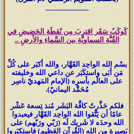
____________
كَوكَبُ سَقَر اقتربَ مِن نُقطَةِ الحَضيضِ في
القُبَّةِ السماويَّةِ بين السَّماءِ والأرضِ ..
بسْم الله الواحِد القَهَّار، والله أكبَر على كُلِّ
مَن أبَى واستكَبَر عن داعي الله وخليفته
على العالَم بأسرِه (الإمام المَهديّ ناصِر
مُحَمَّد اليمانيّ).
فلكم حَذَّرتُ كافَّة البَشَر مُنذ تِسعة عَشْر
عامًا أن يَتَّقوا الله الواحِد القَهَّار فيعبدوا
الله وحدَه لا شَريك لَه (رَبّي ورَبّهم) على
بَصيرةٍ مِن الله (القُرآن العَظيم) فاستكبَروا