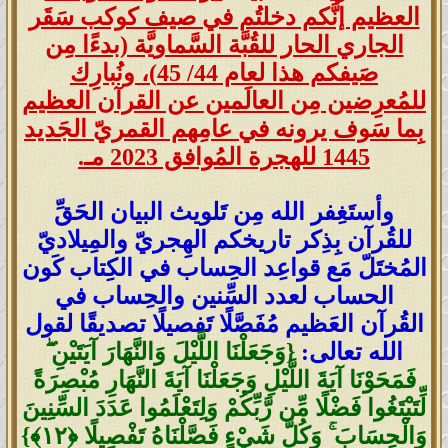
العظيم إنَّكم دخلتُم في صيف كوكب سَقَر
الجاري الحار للقُبَّة السَّماويَّة (بدءًا مِن
صَيفكم هذا لعام 44/ 45)، ونُبارِك
للمُعرِضين مِن العالَمين عن القرآن العظيم
بِما سَوف يرونه في عامِهم القمريّ الجَديد
1445 للهجرة المُوافق 2023 مـ.
وأستَغِفر الله مِن تَلويث البيان الحَقِّ
للقُرآن بِذِكر تاريخكم الهِجريّ والمِيلاديّ
المُختَلّ مَع قواعِد الحِساب في الكِتاب كَون
الحساب لعدد السِّنين والحِساب في
القُرآن العَظيم مُفَصَّلًا تَفصيلًا تصديقًا لقول
الله تعالى:
{وَجَعَلْنَا اللَّيْلَ وَالنَّهَارَ آيَتَيْنِ ۖ
فَمَحَوْنَا آيَةَ اللَّيْلِ وَجَعَلْنَا آيَةَ النَّهَارِ مُبْصِرَةً
لِّتَبْتَغُوا فَضْلًا مِّن رَّبِّكُمْ وَلِتَعْلَمُوا عَدَدَ السِّنِينَ
وَالْحِسَابَ ۚ وَكُلَّ شَيْءٍ فَصَّلْنَاهُ تَفْصِيلًا ‎﴿١٢﴾‏}