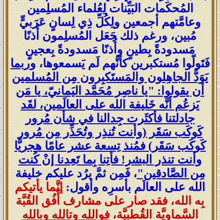
المُحكَمات البَيِّنات لِعُلماء المُسلِمين
وعامَّتهم أجمعين ولِكُلِّ ذِي لِسانٍ عَرَبيٍّ
مُبين، ورغم ذلك جَعَل المُسلِمون أُذنًا
مَسدودةً بِطينٍ وأُذنًا مَسدودةً بِعجينٍ
فَتَولّوا مُستكبرين كأنَّهم لَم يَسمعوها،
وربما
يَوَدُّ الجاهِلون والمَستَكبِرون مِن المُسلمين
أن يقولوا: "يا ناصِر مُحَمَّد اليَمانيّ، يا مَن
يَزعُم أنَّه خَليفة الله على العالَمين، لقَد
جادلتنا فأكثَرت جِدالنا في شأن مُرور
كَوكَب سَقَر (وأنت تُنذِر وتُحَذِّر مِن مُرور
كَوكَب سَقَر) فمُنذ تِسعة عشر عامًا هجريًّا
وأنت تنذر البشر! فأتِنا بِما تَعِدنا إنْ كُنت
مِن الصَّادقين"
، فَمِن ثمَّ يرُد عليكم خليفة
الله على العالَم بأسرِه وأقول:
إنَّما يأتيكم
بِه الله، فقد صار على مشارف أُفُق القُبَّة
السَّماويَّة القُطبيَّة،
فوالله وتالله وبالله