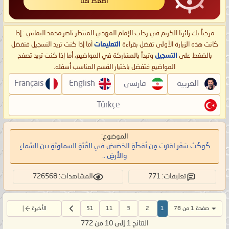
اضغط هنا
مرحباً بك زائرنا الكريم في رحاب الإمام المهدي المنتظر ناصر محمد اليماني : إذا
كانت هذه الزيارة الأولى تفضل بقراءة
التعليمات
أما إذا كنت تريد التسجيل فتفضل
بالضغط على
التسجيل
وتبدأ بالمشاركة في المواضيع، أما إذا كنت تريد تصفح
المواضيع فتفضل باختيار القسم المناسب أسفله.
العربية
فارسی
English
Français
Türkçe
الموضوع:
كَوكَبُ سَقَر اقتربَ مِن نُقطَةِ الحَضيضِ في القُبَّةِ السماويَّةِ بين السَّماءِ
والأرضِ ..
تعليقات: 771
المشاهدات: 726568
صفحة 1 من 78
1
2
3
11
51
الأخيرة
النتائج 1 إلى 10 من 772