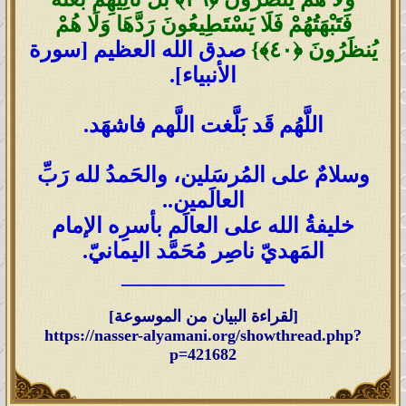
فَتَبْهَتُهُمْ فَلَا يَسْتَطِيعُونَ رَدَّهَا وَلَا هُمْ
يُنظَرُونَ ‎﴿٤٠﴾}
صدق الله العظيم [سورة
الأنبياء].
اللَّهُم قَد بَلَّغت اللَّهم فاشهَد.
وسلامٌ على المُرسَلين، والحَمدُ لله رَبِّ
العالَمين..
خليفةُ الله على العالَم بأسرِه الإمام
المَهديّ ناصِر مُحَمَّد اليمانيّ.
_______________
[لقراءة البيان من الموسوعة]
https://nasser-alyamani.org/showthread.php?
p=421682