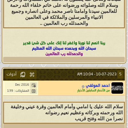
وسلام الله وصلواته ورضوانه على خاتم خلفاء الله رحمة
للعالمين سيدنا وامامنا ناصر محمد وعلى انصاره وجميع
الانبياء والمرسلين والملائكة في العالمين
والحمدلله رب العالمين ..
ربنا اتمم لنا نورنا واغفر لنا إنك على كل شئ قدير
سبحان الله وبحمده سبحان الله العظيم
والحمدلله رب العالمين
أدوات
5
10:04 AM
10-07-2023 -
Dec 2016
احمد العولقي
من الأنصار السابقين الأخيار
المشاركات : 139
سلام الله عليك يا امامي وأمام العالمين وقرة عيني وخليفة
الله ورحمته وبركاته وعظيم نعيم رضوانه
نصرا من الله وفتح قريب