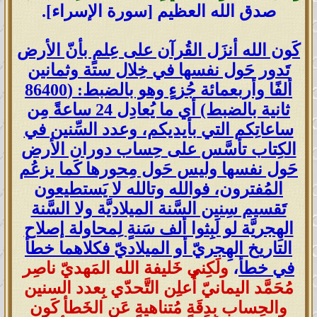
صدق الله العظيم [سورة الإسراء].
كَون الله أنزَل القُرآن على عِلمٍ بأنّ الأرض
تَدور حَول نفسها في خِلال ستة وثمانين
ألفًا وأربعمائة جُزءٍ وهو بالضبط: (86400
ثانية بالضبط) أي ما يُعادِل 24 ساعةً مِن
ساعاتِكم التي بأيديكم، وعدد السِّنين في
الكِتاب تأسَّس على حِساب دوران الأرض
حَول نفسها وليس حَول مِحورها كَما يزعُم
المُفترون، فوالله وتالله لا يَستطيعون
تَقسيم سِنين السَّنة الميلاديَّة ولا السَّنة
الهِجريَّة لو لَبِثوا ألف سَنةٍ لِمحاولة إصلاح
التاريخ الهِجريّ أو الميلاديّ فكلاهما خطأ
في خطأ
،
ولَكِني خَليفة الله المَهديّ ناصِر
مُحَمَّد اليمانيّ أُعلِن التَّحدّي بِعدد السنين
والحِساب بِدِقَةٍ مُتناهيةٍ عَن الخَطأ كَون