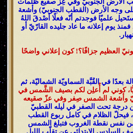
طب الأرض الجنوبيّ وفي عِزّ صقيع ظلمات
 على وجه الأرض (القطب الجنوبيّ) وأشعة
علميّا فوجدتم أنّه فعلًا أصْدقَ اللهُ
نذ يوم إعلانه ما عاد جليده القارّيّ أو
يار.
يّ العظيم جزافًا؟! كون إعلاني واضحًا
وغ الشمس الاستطالة بعدًا في القُبَّة السماويّة الشماليّة، ثم
نيًّا، كوني لم أُعلِن لكم بصيف الشَّمس في
ّ وأشعة الشمس صِفر وفي عزّ صقيعه
ن درجة تحت الصفر في ليله القطبيّ
ب الشمس عنه بتاريخ: 21 مارس (شهر ثلاثة)، فيحلّ الظلام في كامل ربوع القطب
فتشرق عليه الشمس من نفس نقطة الغروب فتبلغ الشمس
 أصحاب الصف السادس الابتدائي عن تقلّب الليل