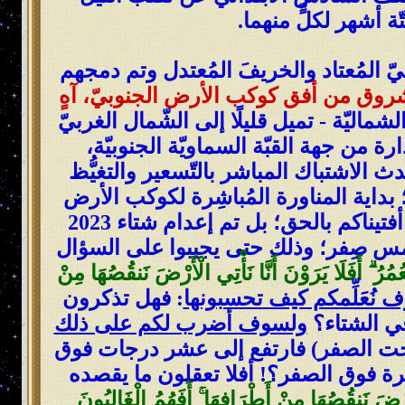
ة أشهر لكلٍّ منهما.
ّ المُعتاد والخريفَ المُعتدل وتم دمجهم
روق من أفق كوكب الأرض الجنوبيّ، آهٍ
ماليّة - تميل قليلًا إلى الشّمال الغربيّ
ن جهة القبّة السماويّة الجنوبيّة،
الاشتباك المباشر بالتّسعير والتغيُّظ
بداية المناورة المُباشِرة لكوكب الأرض
منذ منتصف ليل القطب الجنوبيّ وبالضبط بتاريخ: (10 يوليو 2023)؛ فلا رجعة للوراء كما أفتيناكم بالحق؛ بل تم إعدام شتاء 2023
س صِفر؛ وذلك حتى يجيبوا على السؤال
ُمُرُ ۗ أَفَلَا يَرَوْنَ أَنَّا نَأْتِي الْأَرْضَ نَنقُصُهَا مِنْ
 نُعَلِّمكم كيف تحسبونها
: فهل تذكرون
في الشتاء؟
ولسوف أضرب لكم على ذلك
تحت الصفر) فارتفع إلى عشر درجات فوق
شرة فوق الصفر؟! أفلا تعقلون ما يقصده
لْأَرْضَ نَنقُصُهَا مِنْ أَطْرَافِهَا ۚ أَفَهُمُ الْغَالِبُونَ