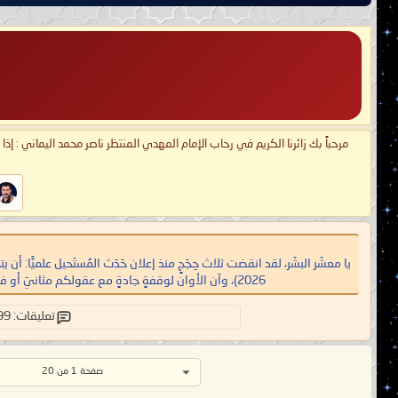
مرحباً بك زائرنا الكريم في رحاب الإمام المهدي المنتظر ناصر محمد اليماني : إذ
2026)، وآن الأوان لوقفةٍ جادةٍ مع عقولكم مثانيَ أو فرادى ثم تتفكَّروا أصدقَ الإمامُ المهديّ ناصر محمد اليماني أم كان من الكاذِبين؟! وكلّ عامٍ وأنتم طَيِّبون وعلى الحَقِّ ثابِتون إلى يَوم الدِّين ..
تعليقات: 199
صفحة 1 من 20