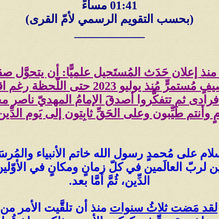
01:41 مساءً
(بحسب التقويم الرسمي لأمّ القرى)
____________
منذ إعلان حَدَث المُستَحيل علميًّا: أن يتحوَّل
فرادى ثم تتفكَّروا أصدقَ الإمامُ المهديّ ناصر 
ٍ وأنتم طَيِّبون وعلى الحَقِّ ثابِتون إلى يَوم الدِّين 
 على مُحمدٍ رسول الله خاتم الأنبياء والمُرسَلين
ن لربّ العالَمين في كلّ زمانٍ ومكانٍ في الأوّلي
الدِّين، ثُمَّ أمَّا بعد.
لقد مَضت ثلاثُ سنوات
منذ أن تلقَّيت الأمر من 