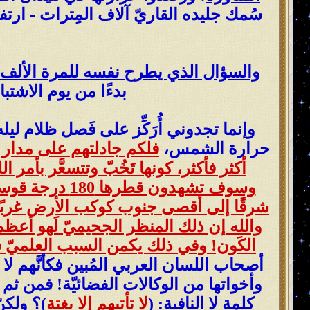
سُمك جليده القاريّ آلاف المِترات - ارتف
والسؤال الذي يطرح نفسه للمرة الألف
بدءًا من يوم الاشتباك بتاريخ: (10 يوليو 2023) إلى حد 
وإنما تجدوني أُرَكِّز على فَصل ظلام لي
حرارة الشمس،
أكثر فأكثر، كونها تَخُبّ وتتسعَّر بأمر
وسوف تشهدون 
شرقًا إلى أقصى جنوب كوكب الأرض غربًا! فت
والله إن ذلك المنظر الجحيميّ لَهو أعظم هَ
الكَون! وفي ذلك يكمن السبب العلم
أصحاب اللسان العربي المُبين فكأنَّهم لا 
وأخواتها من الوكالات الفضائيّة! فمن ثم
كلمة لا النافية: (
لا تأتيهم إلا بغتة
)؟ ولكن