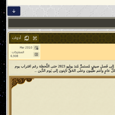
أدوات
Mar 2010
المشاركات :
6,308
يا معشَر البشَر، لقد انقضت ثلاث حِجَجٍ منذ إعلان حَدَث المُستَحيل علميًّا: أن يتحوَّل صقيعُ (فريزر) تسعين درجةً تحت الصفر - شتاء ليل الُقطب الجنوبيّ - إلى فَصل صيفٍ مُستمرٍّ مُنذ يوليو 2023 حتى اللّحظة رغم اقتراب يوم