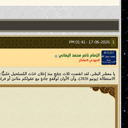
01:41 PM
17-06-2026 -
1
الإمام ناصر محمد اليماني
المهدي المنتظر
الاستطالة (يونيو 2026)، وآن الأوان لوقفةٍ جادةٍ مع عقولكم مثانيَ أو فرادى ثم تتفكَّروا أصدقَ الإمامُ المهديّ ناصر محمد اليماني أم كان من الكاذِبين؟! وكلّ عامٍ وأنتم طَيِّبون وعلى الحَقِّ ثابِتون إلى يَوم الدِّين ..