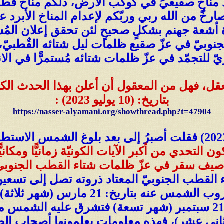
رد مناخٍ صقيعيٍّ في كوكب الأرض، ذلكم مناخ قُ
ارخٌ من الله ربي وربّكم لإعدام المناخ الأبرد
 جهنم بشكلٍ صحيحٍ لئن تحقق إعلان المُستَحيل 
جنوبيّ في عزّ صقيع ظلمات ليل شتائه القٌطبيّ، فم
يّ للتجمّد في عزّ ظلمات شتائه مُستمرًّا في الانه
لعقل، فهل من المعقول أن أعلن بهذا الحدث الكون
بتاريخ: (10 يوليو 2023) :
https://nasser-alyamani.org/showthread.php?t=47904
رغم أن الأمر صدَر في تاريخ: (18 يونيو 2023) فقلت أصبرُ إلى بعد بل
ون التحدي من أكبر الآيات الكونيّة زمانيًّا ومكا
 صيف سقر في عزّ ظلمات شتاء القطب الجنوبي
ء القطب الجنوبيّ المعتاد ذروته تصل إلى تسعي
المُستدام ستة أشهر بدءًا من تاريخ غرو
الجنوبيّ في ظلامٍ دامسٍ مُتَّصل إلى: 21 سبتمبر (شهر تسعة) 
: (يوم 21 من الشهر الثاني عشر)، فهذه معلومات يعلمونها