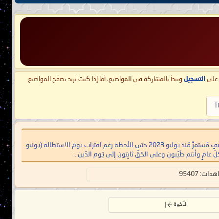
ط على
التسجيل
وتبدأ بالمشاركة في المواضيع، أما إذا كنت تريد تصفح المواضيع
T
يا معشَر البشَر، لقد انقضت ثلاث حِجَجٍ منذ إعلان حَدَث المُستَحيل علميًّا: أن يتحوَّل صقيعُ (فريزر) تسعين درجةً تحت الصفر - شتاء ليل الُقطب الجنوبيّ - إلى فَصل صيفٍ مُستمرٍّ مُنذ يوليو 2023 حتى اللّحظة رغم اقتراب يوم الاستطالة (يونيو
ات: 95407
الأخيرة