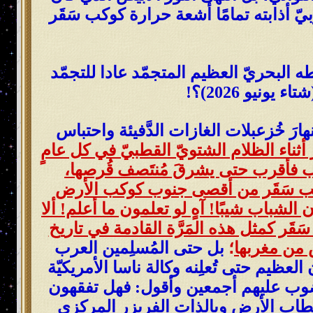
يّ أذابته تمامًا أشعة حرارة كوكب سَقَر
البحريّ العظيم المتجمّد عادا للتجمّد
رَ خُزعبلات الغازات الدَّفيئة واحتباس
سعير سَقَر أثناء الظلام الشتويّ القطبيّ في كل عامٍ
 أقرب فأقرب حتى يشرقَ مُنتَصف قُرصها،
ن قرص كوكب سَقَر من أقصى جنوب كوكب الأرض
لشباب شيبًا! آهٍ لو تعلمون ما أعلم! ألا
سَقَر كمثل هذه المَرَّة القادمة في تاريخ
من مغربها
؛
بل حتى المُسلِمين العرب
لعظيم حتى تُعلِنه وكالة ناسا الأمريكيّة
مَغضوب عليهم أجمعين وأقول: فهل تفقهون
 أقطاب الأرض وبالذات الفريزر المركزي