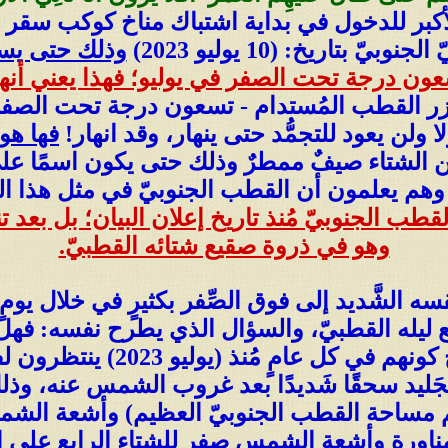
 الأكبر للدخول في بداية اشتباك مناخ كوكب سقر الح
بتاريخ: (10 يوليو 2023)
وذلك حتى يس
 درجة تحت الصفر في يوليو؛ فهذا يعني أنها 
ريزر القطب المُستدام - تسعون درجة تحت الصف
 ولن يعود للتجمُّد حتى ينهار، وقد انهار!
فها هو 
 عن الشتاء صيفٌ ممطرٌ وذلك حتى يكون اسمًا 
 وهم يعلمون أن القطب الجنوبيّ في مثل هذا ال
وهو في ذروة صقيع شتائه القطبيّ.
الشَّديد إلى فوق الصِّفر بكثيرٍ في خلال يومٍ واحد
ه القطبيّ، والسؤال الذي يطرح نفسه: فهل عاد
يعترفون رغم أنوفهم أنه مناخ ت
جَليد سحقًا شَديدًا بعد غروب الشمس عنه، وذ
كُم مساحة القطب الجنوبيّ العظيم) وأشعة الش
ناورة وأشعة الشمس صِفر للشتاء الرابع على الت