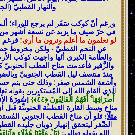
والنهار القطبيّ (الج
ورغم أنّ كوكب سَقَر لم يرجع للوراء؛ ألم
في حرّ صيف ما يزيد عن تسعة أشهر من ك
لو تعلمون ما أعلم وترون ما أرى!
فرغم أن
عن النجم القطبيّ - ولكن مخروط حضيض
والطَّامة الكبرى أنّها واجهت كوكب الأ
والزَّفير فأعدمت مناخ القطب الجنوبيّ ك
وأشعة الشمس صِفر! وذلك حتى يتم حساب
الذي ألقاه الله إلى المُستَكبٍرين بقوله تع
أَطْرَافِهَا ۚ أَفَهُمُ الْغَالِبُونَ ‎﴿٤٤﴾‏}
[سُورَةُ ال
مناخ وسط القارة القطبيِّة الجنوبيِّة ق
مثلًا
: فلو أن مناخ القطب الجنوبي المُس
الصِّفر ليتحقق إنهيار ذوبان جليده الق
الله بقوله تعالى:
{بَلْ مَتَّعْنَا هَٰؤُلَاءِ وَآبَاء