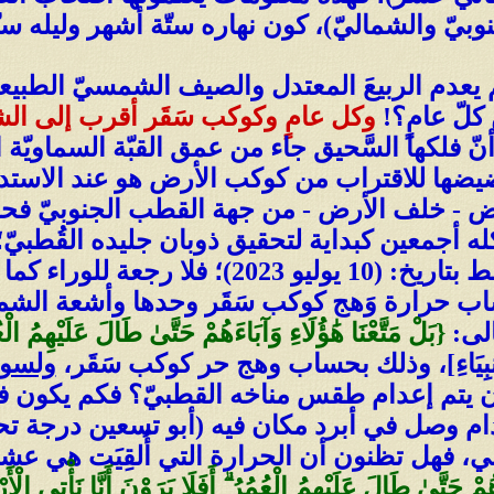
نوبيّ والشماليّ)، كون نهاره ستّة أشهر وليله ستّ
 يعدم الربيعَ المعتدل والصيف الشمسيّ الطبيعي
لّ عامٍ؟!
وكل عامٍ وكوكب سَقَر أقرب إلى الش
ّ فلكها السَّحيق جاء من عمق القبّة السماويّة الش
ها للاقتراب من كوكب الأرض هو عند الاستدارة م
رض - خلف الأرض - من جهة القطب الجنوبيّ فحدث 
له أجمعين كبداية لتحقيق ذوبان جليده القُطبيّ؛ 
 حرارة وَهج كوكب سَقَر وحدها وأشعة الشم
الى:
{بَلْ مَتَّعْنَا هَٰؤُلَاءِ وَآبَاءَهُمْ حَتَّىٰ طَالَ عَلَيْهِمُ الْع
أَنبِيَاءِ]، وذلك بحساب وهج حر كوكب سَقَر،
ولسوف
بل أن يتم إعدام طقس مناخه القطبيّ؟ فكم يكون 
تدام وصل في أبرد مكان فيه (أبو تسعين درجة 
طبي، فهل تظنون أن الحرارة التي أُلقِيَت هي ع
َهُمْ حَتَّىٰ طَالَ عَلَيْهِمُ الْعُمُرُ ۗ أَفَلَا يَرَوْنَ أَنَّا نَأْتِي ا