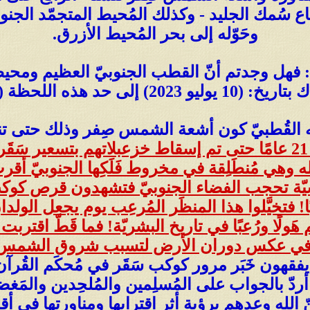
اع سُمك الجليد - وكذلك المُحيط المتجمّد الجنوب
وحَوّله إلى بحر المُحيط الأزرق.
: فهل وجدتم أنّ القطب الجنوبيّ العظيم ومحيطه 
هذه اللحظة (شتاء يونيو 2026)؟!
له القُطبيّ كون أشعة الشمس صِفر وذلك حتى تنها
فلكم جادلتهم على مدار 21 عامًا حتى تم إسقاط خزعبلاتهم بت
 الله وهي مُنطَلِقة في مخروط فَلَكِها الجنوبيّ
قطرها 180 درجة قوسيّة تحجب الفضاء الجنوبيّ فتشهدو
خيَّلوا هذا المنظَر المُرعِب يوم يجعل الولدان ا
ولًا ورُعبًا في تاريخ البشريّة! فما قَطّ اقتربت 
يّ في عكس دوران الأرض لتسبب شروق الشمس 
يفقهون خَبَر مرور كوكب سَقَر في مُحكَم القُرآن ا
 أردّ بالجواب على المُسلِمين والمُلحِدين وال
ّ الله وعدهم برؤية أثر اقترابها ومناورتها في