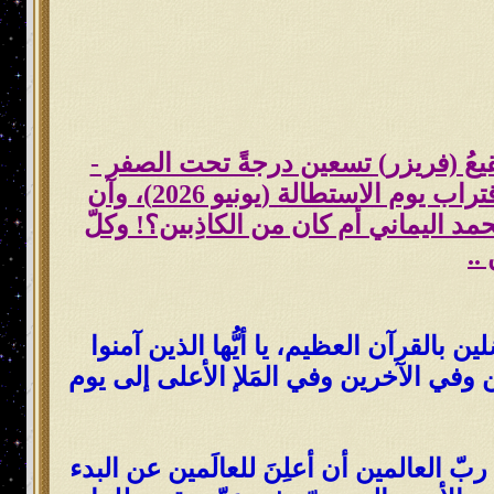
 صقيعُ (فريزر) تسعين درجةً تحت الصفر -
شتاء ليل الُقطب الجنوبيّ - إلى فَصل صيفٍ مُستمرٍّ مُنذ يوليو 2023 حتى اللّحظة رغم اقتراب يوم الاستطالة (يونيو 2026)، وآن
محمد اليماني أم كان من الكاذِبين؟! وكلّ
..
 بالقرآن العظيم، يا أيُّها الذين آمنوا
ن وفي الآخرين وفي المَلإ الأعلى إلى يوم
ربّ العالمين أن أعلِنَ للعالَمين عن البدء