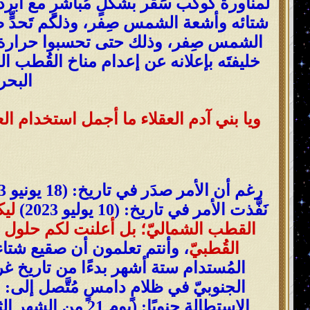
لمناورة كوكب سَقَر بشكلٍ مُباشرٍ مع أب
شتائه وأشعة الشمس صِفر، وذلكم تَحدٍّ ص
الشمس صِفر، وذلك حتى تحسبوا حرارة أشعة
خليفتَه بإعلانه عن إعدام مناخ القُطب ال
البحر
ويا بني آدم العقلاء ما أجمل استخدام ا
نَفَّذت الأمر في تاريخ: (10 يوليو 2023)
ليك
القطب الشماليّ؛ بل أعلنت لكم حلول
القُطبيّ
، وأنتم تعلمون أن صقيع شتا
الاستطالة جنوبًا