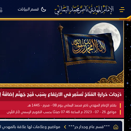
قسم البيانات
صَيْفُ سَقَرَ يَبدأُ في اجتياحِ شِتاءِ القُطبِ الشَّمالي كَما وعَدناكُم بالحقِّ 
بقلم الإمام المهدي ناصر محمد اليماني يوم 18 - جمادى الآخرة - 1445 هـ
موافق 31 - 12 - 2023 م الساعة 07:44 صباحًا بحسب التقويم الرسمي لأمّ القُرى
***قسم عام وجدار حر***
مواضيع وعلامات لها علاقة بالمهدي ال