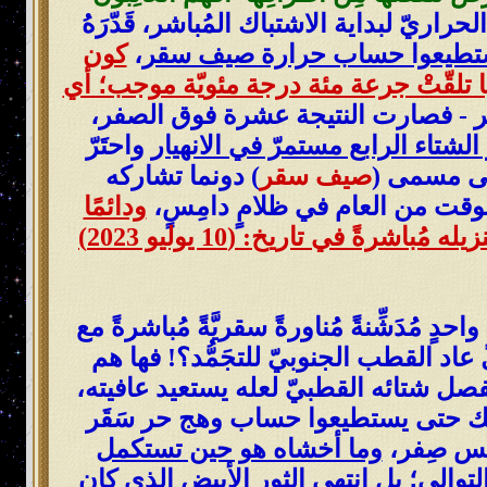
راريّ لبداية الاشتباك المُباشر، قَدّرَهُ
تطيعوا حساب حرارة صيف سقر
،
كون
تلقّتْ جرعة مئة درجة مئويّة موجب؛ أي
ر - فصارت النتيجة عشرة فوق الصفر،
الشتاء الرابع مستمرّ في الانهيار
واحتَرّ
على مسمى (
صيف سقر
) دونما تشاركه
وقت من العام في ظلامٍ دامِسٍ،
ودائمًا
تجدونني أُرَكِّز على بداية إعدام طقس القطب الجنوبيّ مُنذ تاريخ إعلان البيان؛ بل بعد تنزيله مُباشرةً في تاريخ: (10 يوليو 2023)
ٍ مُدَشِّنةً مُناورةً سقريَّةً مُباشرةً مع
 القطب الجنوبيّ للتجَمُّد؟! فها هم
حدٍّ صارخٌ كونهم في كل عامٍ مُنذ (يوليو 2023) ينتظرون لفصل شتائه القطبيّ لعله يستعيد عافيته،
لك حتى يستطيعوا حساب وهج حر سَقَر
مس صِفر،
وما أخشاه هو حين تستكمل
والي؛ بل انتهى الثور الأبيض الذي كان