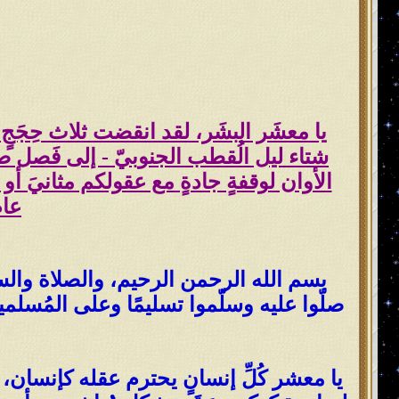
يا معشَر البشَر، لقد انقضت ثلاث حِجَجٍ 
الأوان لوقفةٍ جادةٍ مع عقولكم مثانيَ أو 
عام
بسم الله الرحمن الرحيم، والصلاة والسلام
صلّوا عليه وسلّموا تسليمًا وعلى المُسلمي
يا معشر كُلِّ إنسانٍ يحترم عقله كإنسان،