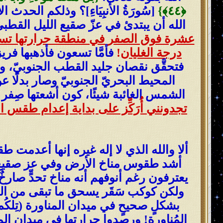
[سُورَةُ الأَنبِيَاءِ]؟ وذلكم الحدث
الله أن يبتدئ في عزّ صقيع الليل القطبيّ الجنوبيّ 
عشرة فوق الصفر في منطقة حرارتها تسعون
درجة الغليان
!
فأمَّا تسعون فأذهبها ف
فتحقَّق نقصان جليد القطب الجنوبيّ، ولا
المحيط البحريّ الجنوبيّ وصار بدلًا
الشمس الغائبة شيئًا، كون أشعتها صِفر
ألا والله الذي لا إله غيره إنها أعدمت طقسه 
أشد طقوس مناخ الأرض وفي عز صقيع ليل
ولكن كوكب سَقَر يسحق ما تبقى من ال
بشكلٍ صحيحٍ في ميدان المناورة (تِل
المُناورة
! ورصدوا حرارتها في ميدان الم