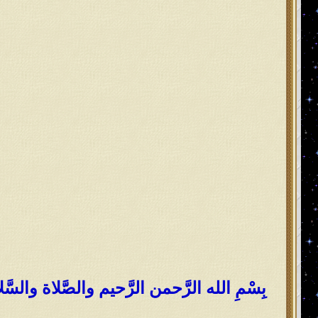
بِسْمِ الله الرَّحمن الرَّحيم والصَّلاة والس