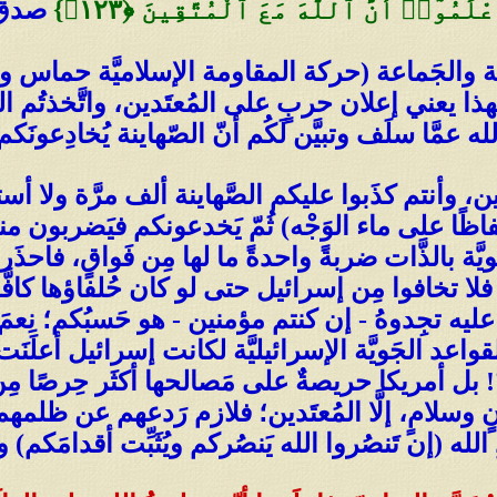
وٓا۟ أَنَّ ٱللَّهَ مَعَ ٱلْمُتَّقِينَ ‎﴿١٢٣﴾‏}
صدق ال
سُّنة والجَماعة (حركة المقاومة الإسلاميَّة حماس 
 فهذا يعني إعلان حربٍ على المُعتَدين، واتَّخذتُم ا
 عمَّا سلَف وتبيَّن لَكُم أنّ الصّهاينة يُخادِعونَكم 
َّتين، وأنتم كذَبوا عليكم الصَّهاينة ألف مرَّة ولا أ
اظًا على ماء الوَجْه) ثُمّ يَخدعونكم فيَضربون من
ويَّة بالذَّات ضربةً واحدةً ما لها مِن فَواقٍ، فاحذَرو
ء، فلا تخافوا مِن إسرائيل حتى لو كان حُلفاؤها كا
وا عليه تجِدوهُ - إن كنتم مؤمنين - هو حَسبُكم؛ نِعمَ
القواعد الجَويَّة الإسرائيليَّة لكانت إسرائيل أعلَنَت
 بل أمريكا حريصةٌ على مَصالحها أكثَر حِرصًا مِن 
انٍ وسلامٍ، إلَّا المُعتَدين؛ فلازم رَدعهم عن ظلمه
الله (إن تَنصُروا الله يَنصُركم ويُثَبِّت أقدامَك