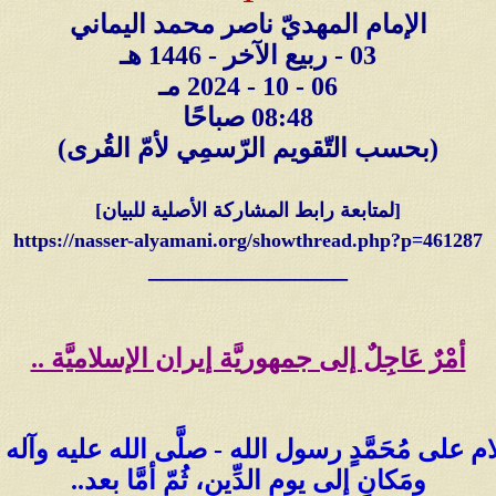
الإمام المهديّ ناصر محمد اليماني
03 - ربيع الآخر - 1446 هـ
06 - 10 - 2024 مـ
08:48 صباحًا
(بحسب التّقويم الرّسمِي لأمّ القُرى)
[لمتابعة رابط المشاركة الأصلية للبيان]
https://nasser-alyamani.org/showthread.php?p=461287
_______________
أمْرٌ عَاجِلٌ إلى جمهوريَّة إيران الإسلاميَّة ..
َّلام على مُحَمَّدٍ رسول الله - صلَّى الله عليه وآل
ومَكانٍ إلى يوم الدِّين، ثُمّ أمَّا بعد..