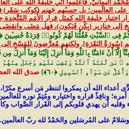
 مُحَمَّد اليمانيّ، فاعلَموا أنّي خليفةُ الله على ال
لى العالَمين؛ بل حسبُهم جَهنم (كوكب سَقَر) ف
ار اختيار خليفة الله كمثل قرار الأُمَم المُتَّحِدة 
خ إلى خنازير (بِكُن فَيَكون)، فهل مَضَى وانقضَى إل
ُورَةُ البَقَرَةِ]
.
ولكنهم مُعرَّضونَ للمَسْخِ الى 
َهِ ۚ مَن لَّعَنَهُ ٱللَّهُ وَغَضِبَ عَلَيْهِ وَجَعَلَ مِنْهُ
َضَلُّ عَن سَوَآءِ ٱلسَّبِيلِ ‎﴿٦٠﴾‏}
صدق الله العظيم [
حدَّى أعداء الله أن يمكروا لننظر مَن أسرع مكرًا،
 أمره؛ ونافِذٌ قراره واختياره ومُتِمّ نوره للعالَ
ء وقلبه أن يهدي قلوبكم إلى القَرار الصَّواب وكان ا
سَلامٌ على المُرسَلين والحَمْدُ لله ربّ العالَمين.