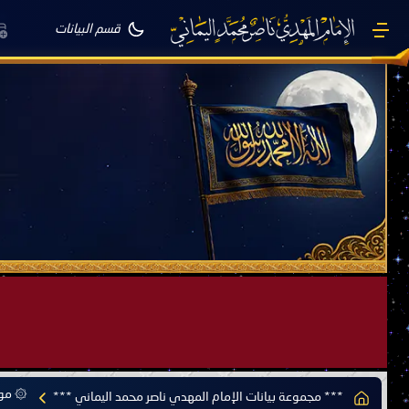
قسم البيانات
صَيْفُ سَقَرَ يَبدأُ في اجتياحِ شِتاءِ القُطبِ الشَّمالي كَما وعَدناكُم بالحقِّ 
بقلم الإمام المهدي ناصر محمد اليماني يوم 18 - جمادى الآخرة - 1445 هـ
موافق 31 - 12 - 2023 م الساعة 07:44 صباحًا بحسب التقويم الرسمي لأمّ القُرى
۞ موس
*** مجموعة بيانات الإمام المهدي ناصر محمد اليماني ***