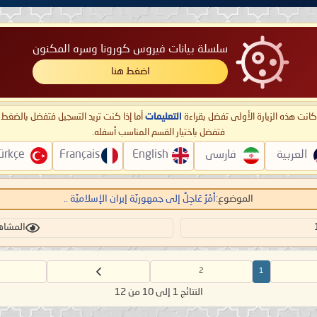
سلسلة بيانات فيروس كورونا وسره المكنون
اضغط هنا
ا كانت هذه الزيارة الأولى تفضل بقراءة
التعليمات
أما إذا كنت تريد التسجيل فتفضل بالضغ
فتفضل باختيار القسم المناسب أسفله.
العربية
فارسی
English
Français
ürkçe
الموضوع:
أمْرٌ عَاجِلٌ إلى جمهوريَّة إيران الإسلاميَّة ..
المشاهدات
2
1
النتائج 1 إلى 10 من 12