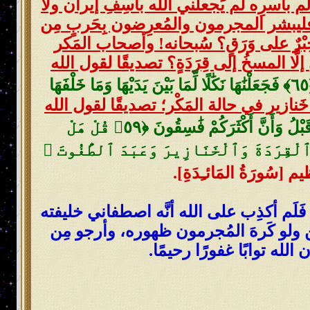
عالَم بأسرِه لم يَجعلني الله بآسِفِ إيران ولا
ليبشر المجرمون والمُعرِضون بِحَربٍ مِن
حِبْرٌ على وَرَقٍ؟ سُبحانه! وأصحاب المَكر
َّا المسخُ إلى قِرَدَةٍ؟ تصديقًا لقول الله
{وَلَقَدْ عَلِمْتُمُ ٱلَّذِينَ ٱعْتَدَوْا۟ مِنكُمْ فِى ٱلسَّبْتِ فَقُلْنَا لَهُمْ كُونُوا۟ قِرَدَةً خَٰسِـِٔينَ ‎﴿٦٥﴾‏ فَجَعَلْنَٰهَا نَكَٰلًا لِّمَا بَيْنَ يَدَيْهَا وَمَا خَلْفَهَا
خَنازير في حالة المَكْر؛ تصديقًا لقول الله
{قُلْ يَٰٓأَهْلَ ٱلْكِتَٰبِ هَلْ تَنقِمُونَ مِنَّآ إِلَّآ أَنْ ءَامَنَّا بِٱللَّهِ وَمَآ أُنزِلَ إِلَيْنَا وَمَآ أُنزِلَ مِن قَبْلُ وَأَنَّ أَكْثَرَكُمْ فَٰسِقُونَ ‎﴿٥٩﴾‏ قُلْ هَلْ
مُ ٱلْقِرَدَةَ وَٱلْخَنَازِيرَ وَعَبَدَ ٱلطَّٰغُوتَ ۚ
سُورَةُ المَائـِدَةِ]
.
 فَلَم أكذِب على الله أنَّه اصطفاني خليفته
مين ولو كَرهَ المُجرمون ظهوره، وأرجو مِن
لله توابًا غفورًا رحيمًا.