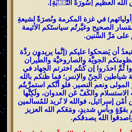
له العظيم [سُورَةُ التَّوۡبَةِ].
وأوليائهم) في غزة المكرمة ونُصرَةً لشيعةِ
لمَسار الصحيح وغيَّرتُم سياستَكم الأثيمة
على مَرِّ السِّنين.
ستبعدُ أن يَضحكوا عليكم (إنَّما يريدون ردَّة
ظومتكم الجويَّة والصاروخيَّة والطَّيران
ا ثُمَّ احذَروا إن كُنتُم اخترتم الجِهاد في
فَّة شياطين الجِنّ والإنس؛ فما ظنكم بالله
 المولى ونعم النصير. فلو أنَّكم استمرَّيتُم
 الاستسلام والكَفّ عَن العدوان، ولَكِنَّها
أمْن إسرائيل، فوالله لا نُريد للمُسالمين
م بقوّةٍ وبأسٍ شديدٍ، ومَعَكم الله العزيز
م) واصدقوا الله يصدقكم.