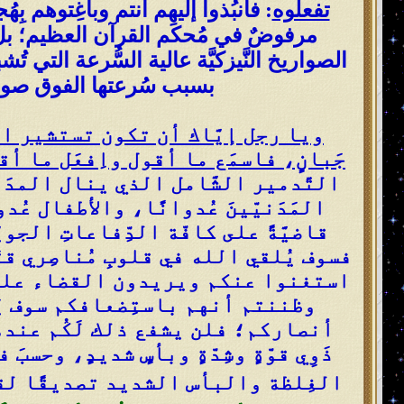
تفعلوه
: فانبُذوا إليهم أنتم وباغِتوهم ب
مرفوضٌ في مُحكَم القرآن العظيم؛ بل عل
الصواريخ النَّيزكيَّة عالية السُّرعة التي تُشب
بسبب سُرعتها الفوق صوتيَّة، 
ويا رجل إيَّاك أن تكون تستشير الج
جَبانٍ، فاسمَع ما أقول واِفعَل ما أق
التَّدمير الشَّامل الذي ينال المدَنِ
المَدَنيّينَ عُدوانًا، والأطفال ع
قاضيَّةً على كافّة الدِّفاعاتِ الجو
فسوف يُلقي الله في قلوبِ مُناصِري قتَل
استغنوا عنكم ويريدون القضاء عليكم
وظننتم أنهم باستِضعافكم سوف يَ
أنصاركم؛ فلن يشفع ذلك لَكُم عندهم أ
ذَوِي قوّةٍ وشِدّةٍ وبأسٍ شديدٍ، وحسب
الغِلظة والبأس الشديد تصديقًا ل