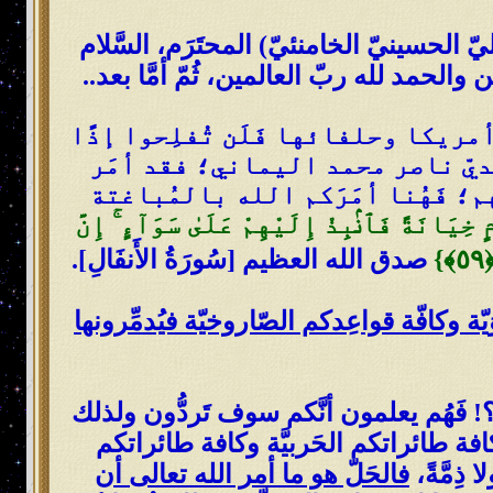
عليّ الحسينيّ الخامنئيّ) المحتَرَم، السَّلام
والحمد لله ربّ العالمين، ثُمّ أمَّا بعد..
َ أمريكا وحلفائها فَلَن تُفلِحوا إذًا
هديّ ناصر محمد اليماني؛ فقد أمَر
تَهم؛ فَهُنا أمَرَكم الله بالمُباغتة
 خِيَانَةً فَٱنۢبِذْ إِلَيْهِمْ عَلَىٰ سَوَآءٍ ۚ إِنَّ
صدق الله العظيم [سُورَةُ الأَنفَالِ].
يّة وكافّة قواعِدكم الصّاروخيّة فيُدمِّرونها
؟! فَهُم يعلمون أنَّكم سوف تَردُّون ولذلك
افة طائراتكم الحَربيَّة وكافة طائراتكم
 ذِمَّةً،
فالحَلّ هو ما أمر الله تعالى أن