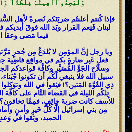
وَلْيَجِدُوا۟ فِيكُمْ غِلْظَةً ۚ وَٱعْلَمُ
فإذا كُنتم أعلنتُم ضربَتَكم نُصرةً لأهل ال
لبنان فَنِعم القرار ويَد الله فوقَ أيديكم
فيما مَضى وعفَا الله
ويا رجل إنَّ المؤمِن لا يُلدَغُ مِن جُحرٍ مَر
فعلٍ غَير ضارةٍ بكم في مواقِع فاضِية حِف
وسلاح الجَوِّ المُسَيَّر وكافَّة قواعدكم الج
سبيل الله فلا ينبغي لَكُم أن تكونوا جُبَنا
ذِي القُوَّة المَتين؟! فثِقوا في الله وتوَكل
تِلكُم الليلة في القضاء التَّام على كافَّة 
للأسف كانت ضربةَ خائِفٍ، فمِمَّا تخافون؟!
مِن بني إسرائيل إلَّا كُلّ خَيرٍ وأمنٍ وأم
الحميد، وثِقوا في وَعدِ 