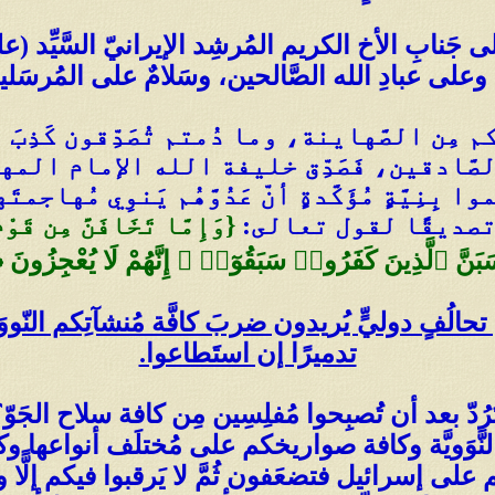
لى جَنابِ الأخ الكريم المُرشِد الإيرانيّ السَّيِّد (
وعلى عبادِ الله الصَّالحين، وسَلامٌ على المُرسَلين 
 مِن الصَّهاينة، وما دُمتم تُصَدِّقون كَذِب
صَّادقين، فَصَدِّق خليفة الله الإمام الم
ِيَّةٍ مُؤَكَّدةٍ أنّ عَدُوَّهُم يَنوِي مُهاجم
كم تصديقًا لقول تعالى:
{وَإِمَّا تَخَافَنَّ مِن قَوْمٍ
حالُفٍ دوليٍّ يُريدون ضربَ كافَّة مُنشآتِكم النّووَ
تدميرًا إن استَطاعوا.
 بعد أن تُصبِحوا مُفلِسِين مِن كافة سلاح الجَوّ
َّوَويَّة وكافة صواريخكم على مُختلَف أنواعها وك
 على إسرائيل فتضعَفون ثُمَّ لا يَرقبوا فيكم إلًّا ولا