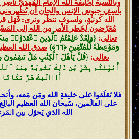
وبالنِّسبة لِخَليفة الله الإمام المَهديّ ناصِر
بآسِفِ جيوش الإنس والجان أن يُظهِروني ع
الله كَونيَّةٍ، ولسوف ننظُر ونرى: فَهَل قر
مُعَرَّضون لِخَطر الأمر مِن الله إلى المَسْ
تعالى
:
وَمَوْعِظَةً لِّلْمُتَّقِينَ ‎﴿٦٦﴾}
صدق الله العظيم [س
تعالى
:
أُنَبِّئُكُم بِشَرٍّ مِّن ذَٰلِكَ مَثُوبَةً عِندَ ٱللّ
أُو۟لَٰٓئِكَ شَرٌّ مَّكَانًا وَأ
فلا تَقلَقوا على خليفةِ الله ومَن مَعه، وأت
على العالَمين، سُبحان الله العظيم البالِغ
الله الذي يَحوْل بين المَر
و