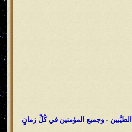
ه الطيَّبين - وجميع المؤمنين في كُلِّ زمانٍ