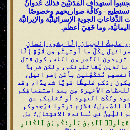
نبوا استهداف المَدَنيِّينَ فذلك عُدوانٌ
ما تستطيع - وكافَّة صواريخهم وخصوصًا
الدِّفاعاتِ الجوية الإسرائيليَّة والإيرانيَّة
يمانيَّة، وما خَفِيَ أعظَم.
ر عليكَ الجبان إلَّا بشور إنسانٍ
يل بِكُلِّ ما أوتيتُم مِن قُوّةٍ إلَّا
تم تريدون النَّصر مِن الله، كون قتل
كم بالذين يُقاتلونكم، ولكن ضربةً
 أنفسهم مُتكَفِّلين بأمْن إسرائيل،
 يكون ردّكم غليظًا قويًّا شديدًا، وقد
لحظات الأخيرة مِن بعد استضعافِكم
 ونَكْثِ العهود أو تَخليكم عن
َا الصَّميل؛ فلازم تردّوا فيَجدوكم
هم اللِّينُ في مُساندة الاقتِتال؛ بل
قَٰتِلُوا۟ ٱلَّذِينَ يَلُونَكُم مِّنَ ٱلْكُفَّارِ