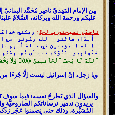
مِن الإمام المَهديّ ناصِر مُحَمَّد اليمانيّ إ
عليكم ورحمة الله وبركاته، السَّلامُ علينا 
فاسمَع نصيحتي بالحقّ
:
ويكفي خِداعَكم
أبدَا، فاتَّقوا الله وكونوا مع ال
الله المؤمنين في حالة أنهم علِموا بِن
فتُهاجِموا عَدُوَّكم قبل أن يُهاجِمَ
ٱللَّهَ لَا يُحِبُّ ٱلْخَآئِنِينَ ‎﴿٥٨﴾‏ وَلَا يَحْسَبَنَّ ٱلَّذِينَ كَفَرُوا۟ سَبَقُوٓا۟ ۚ إِنَّهُمْ لَا يُعْجِزُونَ ‎﴿٥٩﴾‏}
ويا رَجل، إنّ إسرائيل ليست إلَّا جُزءًا مِن ت
والسؤال الذي يَطرحُ نفسه: فبِما سوف تَرُدّ
يريدون تدمير ترساناتكم الصاروخيَّة والن
المُسَيَّرة، وذلك حتى يَضمنوا عَجْز رَدِّكم