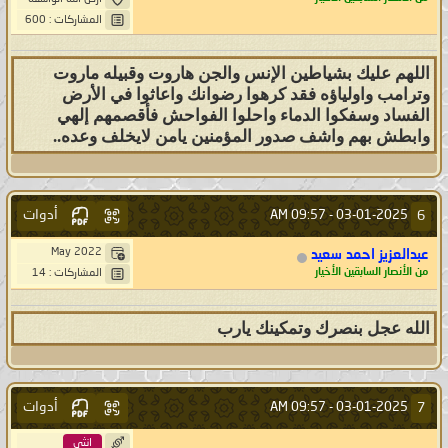
المشاركات : 600
اللهم عليك بشياطين الإنس والجن هاروت وقبيله ماروت
وترامب واولياؤه فقد كرهوا رضوانك واعاثوا في الأرض
الفساد وسفكوا الدماء واحلوا الفواحش فأقصمهم إلهي
وابطش بهم واشف صدور المؤمنين يامن لايخلف وعده..
أدوات
6
09:57 AM
03-01-2025 -
May 2022
عبدالعزيز احمد سعيد
من الأنصار السابقين الأخيار
المشاركات : 14
الله عجل بنصرك وتمكينك يارب
أدوات
7
09:57 AM
03-01-2025 -
انثى