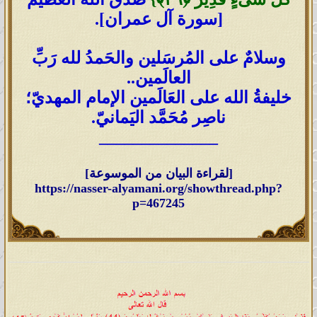
[سورة آل عمران].
وسلامٌ على المُرسَلين والحَمدُ لله رَبِّ
العالَمين..
خليفةُ الله على العَالَمين الإمام المهديّ؛
ناصِر مُحَمَّد اليَمانيّ.
______________
[لقراءة البيان من الموسوعة]
https://nasser-alyamani.org/showthread.php?
p=467245