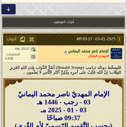
أدوات الموضوع
أدوات
1
09:37 AM
03-01-2025 -
Mar 2010
الإمام ناصر محمد اليماني
المشاركات :
المهدي المنتظر
6,308
فَليسقُط دونالد ترامب (Donald Trump) أشَرُّ الدَّواب بإذن اللهِ العَزيزِ
الوَهَّاب؛ إنّ الله غالِبٌ على أمرِه ولَكِنَّ أكثَر النَّاس لا يَعلَمون ..
الإمام المهديّ ناصر محمد اليمانيّ
03 - رجب - 1446 هـ
03 - 01 - 2025 مـ
09:37 صباحًا
(بحسب التَّقويم الرّسميّ لأم القُرى)