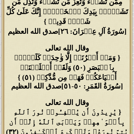
مِمَّن تَشَاۤءُ وَتُعِزُّ مَن تَشَاۤءُ وَتُذِلُّ مَن
تَشَاۤءُۖ بِیَدِكَ ٱلۡخَیۡرُۖ إِنَّكَ عَلَىٰ كُلِّ
شَیۡءࣲ قَدِیرࣱ }
[سُورَةُ آلِ عِمۡرَانَ: ٢٦]صدق الله العظيم
وقال الله تعالى
{ وَمَاۤ أَمۡرُنَاۤ إِلَّا وَ ٰ⁠حِدَةࣱ كَلَمۡحِۭ
بِٱلۡبَصَرِ (٥٠) وَلَقَدۡ أَهۡلَكۡنَاۤ
أَشۡیَاعَكُمۡ فَهَلۡ مِن مُّدَّكِرࣲ (٥١) }
[سُورَةُ القَمَرِ: ٥٠-٥١]صدق الله العظيم
وقال الله تعالى
{ یُرِیدُونَ أَن یُطۡفِـُٔوا۟ نُورَ ٱللَّهِ
بِأَفۡوَ ٰ⁠هِهِمۡ وَیَأۡبَى ٱللَّهُ إِلَّاۤ أَن
یُتِمَّ نُورَهُۥ وَلَوۡ كَرِهَ ٱلۡكَـٰفِرُونَ (٣٢)