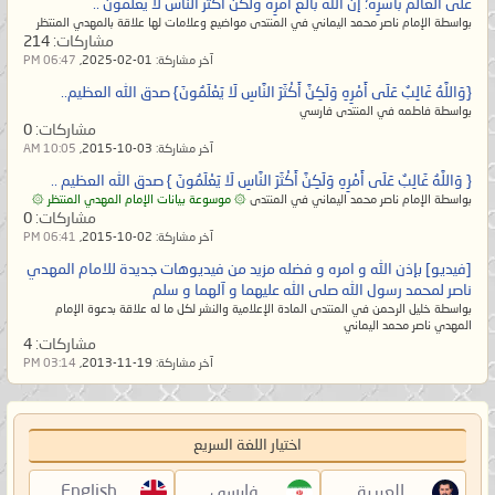
على العالَم بأسرِه؛ إنّ الله بالغُ أمرِه ولكنّ أكثر الناس لا يَعلمُون ..
بواسطة الإمام ناصر محمد اليماني في المنتدى مواضيع وعلامات لها علاقة بالمهدي المنتظر
مشاركات:
214
آخر مشاركة:
01-02-2025,
06:47 PM
{وَاللَّهُ غَالِبٌ عَلَى أَمْرِهِ وَلَكِنَّ أَكْثَرَ النَّاسِ لَا يَعْلَمُونَ} صدق الله العظيم..
بواسطة فاطمه في المنتدى فارسي
مشاركات:
0
آخر مشاركة:
03-10-2015,
10:05 AM
{ وَاللَّهُ غَالِبٌ عَلَى أَمْرِهِ وَلَكِنَّ أَكْثَرَ النَّاسِ لَا يَعْلَمُونَ } صدق الله العظيم ..
بواسطة الإمام ناصر محمد اليماني في المنتدى
۞ موسوعة بيانات الإمام المهدي المنتظر ۞
مشاركات:
0
آخر مشاركة:
02-10-2015,
06:41 PM
[فيديو] بإذن الله و امره و فضله مزيد من فيديوهات جديدة للامام المهدي
ناصر لمحمد رسول الله صلى الله عليهما و آلهما و سلم
بواسطة خليل الرحمن في المنتدى المادة الإعلامية والنشر لكل ما له علاقة بدعوة الإمام
المهدي ناصر محمد اليماني
مشاركات:
4
آخر مشاركة:
19-11-2013,
03:14 PM
اختيار اللغة السريع
العربية
فارسی
English