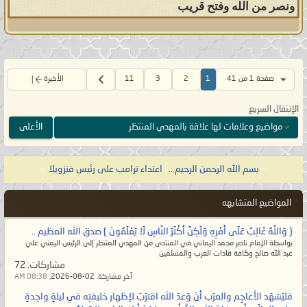
ونصر من الله وفتح قريب
صفحة 1 من 41
1
2
3
11
الأخيرة
الإنتقال السريع
مواضيع وعلامات لها علاقة بالمهدي المنتظر
الأعلى
«
بسم الله الرحمن الرحيم ..
|
اعتداء ترامب على رئيس فنزويلا
»
المواضيع المتشابهه
{ وَاللَّهُ غَالِبٌ عَلَى أَمْرِهِ وَلَكِنَّ أَكْثَرَ النَّاسِ لَا يَعْلَمُونَ } صدق الله العظيم ..
بواسطة الإمام ناصر محمد اليماني في المنتدى من المهدي المنتظر إلى الرئيس اليمني علي
عبد الله صالح وكافة قادات العرب والمسلمين
مشاركات:
72
آخر مشاركة:
02-08-2026,
08:38 AM
فليَشهَد الأعاجِم والعرَب أنّ وَعدَ الله اقترَبَ لإظهار خليفتِه في ليلةٍ واحِدةٍ