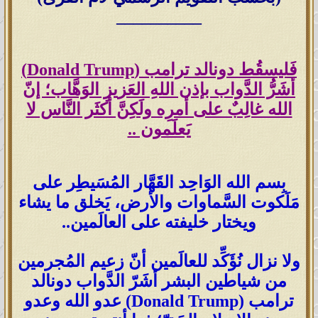
__________
فَليسقُط دونالد ترامب (Donald Trump)
أشَرُّ الدَّواب بإذن اللهِ العَزيزِ الوَهَّاب؛ إنّ
الله غالِبٌ على أمرِه ولَكِنَّ أكثَر النَّاس لا
يَعلَمون ..
بِسم الله الوَاحِد القَهَّار المُسَيطِر على
مَلَكوت السَّماوات والأرض، يَخلق ما يشاء
ويختار خليفته على العالَمين..
ولا نزال نُؤَكِّد للعالَمين أنّ زعيم المُجرمين
من شياطين البشر أشَرّ الدَّواب دونالد
ترامب (Donald Trump) عدو الله وعدو