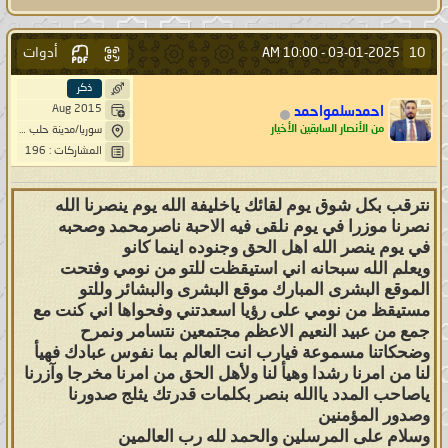
أدوات
10
10:00 AM
03-01-2025 -
ذكر
Aug 2015
احمدسلمواحمد
من الأنصار السابقين الأخيار
سوريا/مدينة حلب /مقيم في تركيا/اسطنبول
المشاركات : 196
نترقب بكل شوق يوم لقائك ياخليفة الله يوم ينصرنا الله
نصرنا موزرا في يوم نلقى فيه الاحبة ناصرمحمد وصحبه
في يوم ينصر الله اهل الحق وجنوده اينما كانو
ويعلم الله سبحانه اني استيقظت للتو من نومي وفتحت
الموقع البشرى المبارك موقع البشرى والبشائر وللتو
مستيقظ من نومي على رؤيا اسعدتني وفحواها اني كنت مع
جمع من عبيد النعيم الاعظم مجتمعين نتسامر ونمرح
وضحكاتنا مسموعة فيارب انت العالم بما نفوس عبادك فهيأ
لنا من امرنا رشدا وهيأ لنا ولأهل الحق من امرنا مخرجا وآزرنا
ياصاحب المدد ياالله بنصر بكلمات قدرتك يثلج صدورنا
وصدور المؤمنين
وسلام على المرسلين والحمد لله رب العالمين