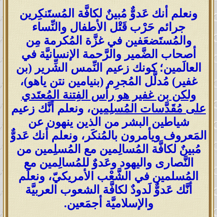
ونعلم أنك عَدوٌّ مُبينٌ لكافَّة المُستَنكِرين
جرائم حَرْب قَتْل الأطفال والنِّساء
والمُستَضعَفين في غزَّة المُكرمة مِن
أصحاب الضَّمير والرَّحمة الإنسانيَّة في
العالَمين؛ كونك زعيم النِّمس الشِّرير (بن
غفير) مُدلَّل المُجرِم (بنيامين نتن ياهو)،
ولكن بن غفير هو رأس الفِتنة المُعتَدي
على مُقَدَّسات المُسلِمين
، ونعلم أنَّك زعيم
شياطين البشر من الذين ينهون عن
المَعروف ويأمرون بالمُنكَر، ونعلم أنك عَدوٌّ
مُبينٌ لكافَّة المُسالِمين مع المُسلِمين من
النَّصارى واليهود وعَدوٌ للمُسالِمين مع
المُسلمين في الشَّعْب الأمريكيّ، ونعلَم
أنَّك عَدوٌّ لَدودٌ لكافَّة الشعوب العربيَّة
والإسلاميَّة أجمَعين.