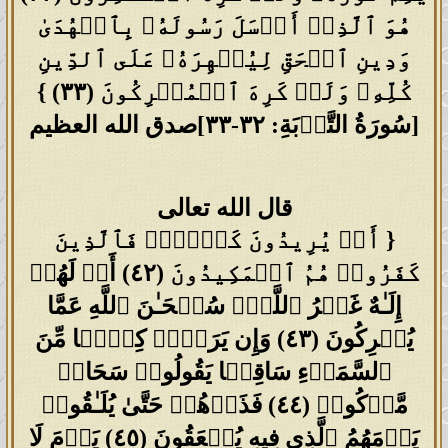
هُوَ ٱلَّذِیۤ أَرۡسَلَ رَسُولَهُۥ بِٱلۡهُدَىٰ
وَدِینِ ٱلۡحَقِّ لِیُظۡهِرَهُۥ عَلَى ٱلدِّینِ
كُلِّهِۦ وَلَوۡ كَرِهَ ٱلۡمُشۡرِكُونَ (٣٣) }
[سُورَةُ التَّوۡبَةِ: ٣٢-٣٣]صدق الله العظيم
قال الله تعالى
{ أَمۡ یُرِیدُونَ كَیۡدࣰاۖ فَٱلَّذِینَ
كَفَرُوا۟ هُمُ ٱلۡمَكِیدُونَ (٤٢) أَمۡ لَهُمۡ
إِلَـٰهٌ غَیۡرُ ٱللَّهِۚ سُبۡحَـٰنَ ٱللَّهِ عَمَّا
یُشۡرِكُونَ (٤٣) وَإِن یَرَوۡا۟ كِسۡفࣰا مِّنَ
ٱلسَّمَاۤءِ سَاقِطࣰا یَقُولُوا۟ سَحَابࣱ
مَّرۡكُومࣱ (٤٤) فَذَرۡهُمۡ حَتَّىٰ یُلَـٰقُوا۟
یَوۡمَهُمُ ٱلَّذِی فِیهِ یُصۡعَقُونَ (٤٥) یَوۡمَ لَا