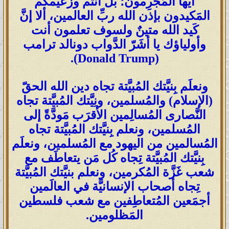
أيُّها المُجرِمون؛ بل أنتم وزعيمكم
المَكيدون بإذن الله ربِّ العالمين، ألا إنَّ
كَيد الله متينٌ ولسوف تعلمون أنت
وأولياؤك يا أشَرّ الدَّواب دونالد ترامب
(Donald Trump).
ونعلَم بِنيَّتك المُبيَّتة تجاه دين الله الحقّ
(الإسلام) والمُسلمين، ونِيَّتك المُبيَّتة تجاه
النَّصارى المُسالِمين الأقرَب مَودَّةً إلى
المُسلمين، ونعلم بِنيَّتك المُبيَّتة تجاه
المُسالمين من اليهود مع المُسلمين، ونعلَم
بِنيَّتك المُبيَّتة تِجاه كُل مَن يتعاطَف مع
شعب غَزَّة المُكرمين، ونعلم بنيَّتك المُبيَّتة
تِجاه أصحاب الإنسانيَّة في العالَمين
أجمَعين المُتعاطِفين مع شعب فلسطين
المَظلومين.