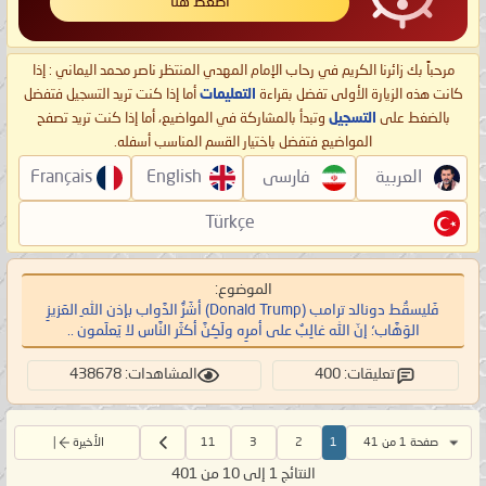
اضغط هنا
مرحباً بك زائرنا الكريم في رحاب الإمام المهدي المنتظر ناصر محمد اليماني : إذا
كانت هذه الزيارة الأولى تفضل بقراءة
التعليمات
أما إذا كنت تريد التسجيل فتفضل
بالضغط على
التسجيل
وتبدأ بالمشاركة في المواضيع، أما إذا كنت تريد تصفح
المواضيع فتفضل باختيار القسم المناسب أسفله.
العربية
فارسی
English
Français
Türkçe
الموضوع:
فَليسقُط دونالد ترامب (Donald Trump) أشَرُّ الدَّواب بإذن اللهِ العَزيزِ
الوَهَّاب؛ إنّ الله غالِبٌ على أمرِه ولَكِنَّ أكثَر النَّاس لا يَعلَمون ..
تعليقات: 400
المشاهدات: 438678
صفحة 1 من 41
1
2
3
11
الأخيرة
النتائج 1 إلى 10 من 401