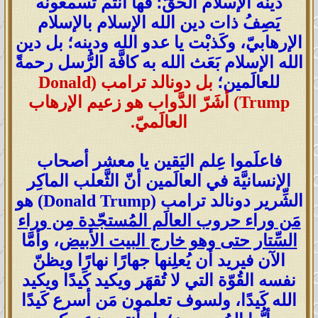
دينه الإسلام الحَقّ؛ فها أنتم تسمعونه
يَصِفُ ذات دين الله الإسلام بالإسلام
الإرهابيّ، وكَذبْت يا عدو الله ودينه؛ بل دين
الله الإسلام بَعَث الله به كافَّة الرُّسل رحمةً
للعالَمين؛
بل دونالد ترامب (Donald
Trump) أشَرّ الدَّواب
هو زعيم الإرهاب
العالَميّ.
فاعلَموا عِلم اليَقين يا معشر أصحاب
الإنسانيَّة في العالَمين أنّ الثَّعلب الماكِر
الشِّرير دونالد ترامب (Donald Trump) هو
مَن وراء حروب العالَم المُستجّدة مِن وراء
السِّتار حتى وهو خارج البيت الأبيض
، وأمَّا
الآن فيريد أن يُعلِنها جهارًا نهارًا ويظنّ
نفسه القُوّة التي لا تُقهَر ويكيد كَيدًا ويكيد
الله كَيدًا، ولسوف تعلمون مَن أسرع كَيدًا