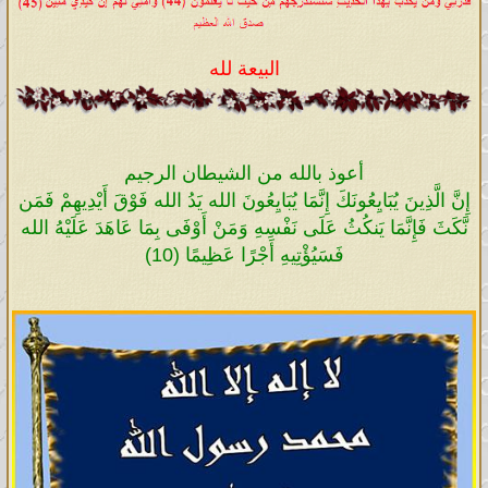
البيعة لله
أعوذ بالله من الشيطان الرجيم
إِنَّ الَّذِينَ يُبَايِعُونَكَ إِنَّمَا يُبَايِعُونَ الله يَدُ الله فَوْقَ أَيْدِيهِمْ فَمَن
نَّكَثَ فَإِنَّمَا يَنكُثُ عَلَى نَفْسِهِ وَمَنْ أَوْفَى بِمَا عَاهَدَ عَلَيْهُ الله
فَسَيُؤْتِيهِ أَجْرًا عَظِيمًا (10)