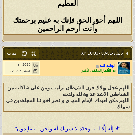
العظيم
اللهم أحق الحق فإنك به عليم برحمتك
وأنت أرحم الراحمين
أدوات
9
10:00 AM
03-01-2025 -
Jan 2020
الولاء لله
من الأنصار السابقين الأخيار
المشاركات : 67
اللهم عجل بهلاك قرن الشيطان ترامب ومن على شاكلته من
الشياطين الاشد عداوة لله ولدينه
اللهم مكن لعبدك الإمام المهدي وانصر اخواننا المجاهدين في
سبيلك
"لا إلَه إلَّا الله وَحدَه لا شَريك لَه ونَحن له عابِدون"