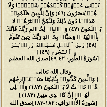
یُغۡنِی عَنۡهُمۡ كَیۡدُهُمۡ شَیۡـࣰٔا وَلَا
هُمۡ یُنصَرُونَ (٤٦) وَإِنَّ لِلَّذِینَ ظَلَمُوا۟
عَذَابࣰا دُونَ ذَ ٰ⁠لِكَ وَلَـٰكِنَّ أَكۡثَرَهُمۡ لَا
یَعۡلَمُونَ (٤٧) وَٱصۡبِرۡ لِحُكۡمِ رَبِّكَ فَإِنَّكَ
بِأَعۡیُنِنَاۖ وَسَبِّحۡ بِحَمۡدِ رَبِّكَ حِینَ تَقُومُ
(٤٨) وَمِنَ ٱلَّیۡلِ فَسَبِّحۡهُ وَإِدۡبَـٰرَ
ٱلنُّجُومِ (٤٩) }
[سُورَةُ الطُّورِ: ٤٢-٤٩]صدق الله العظيم
وقال الله تعالى
{ وَٱلَّذِینَ كَذَّبُوا۟ بِـَٔایَـٰتِنَا سَنَسۡتَدۡرِجُهُم
مِّنۡ حَیۡثُ لَا یَعۡلَمُونَ (١٨٢) وَأُمۡلِی
لَهُمۡۚ إِنَّ كَیۡدِی مَتِینٌ (١٨٣) }
[سُورَةُ الأَعۡرَافِ: ١٨٢-١٨٣]صدق الله