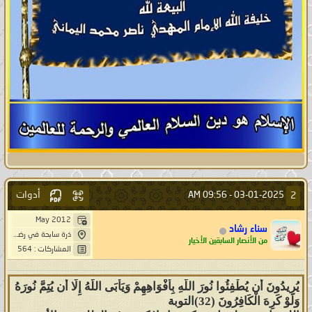
أدوات
2
09:56 AM
03-01-2025 -
May 2012
سناء رشاد
ذرة سابحة في رضوان الله
من الأنصار السابقين الأخيار
المشاركات : 564
يُرِيدُونَ أَن يُطْفِئُوا نُورَ اللَّهِ بِأَفْوَاهِهِمْ وَيَأْبَى اللَّهُ إِلَّا أَن يُتِمَّ نُورَهُ
وَلَوْ كَرِهَ الْكَافِرُونَ (32)التوبة