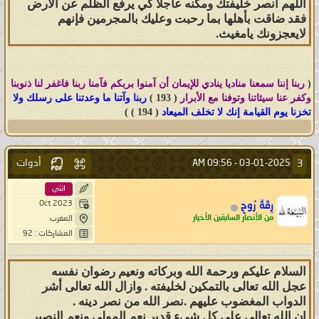
اللهم انصر خليفتك ومكنه عاجلا كي يرفع الظلم عن الأرض
فقد ضاقت بأهلها بما رحبت وعليك بالمجرمين فإنهم
لايعجزونك يامغيث.
(
ربنا إننا سمعنا مناديا ينادي للإيمان أن آمنوا بربكم فآمنا ربنا فاغفر لنا ذنوبنا
وكفر عنا سيئات
نا وتوفنا مع الأبرار
( 193 )
ربنا وآتنا ما وعدتنا على رسلك ولا
تخزنا يوم القيامة إنك لا تخلف الميعاد
( 194 ) )
أدوات
3
09:56 AM
03-01-2025 -
انثى
Oct 2023
رِقّةُ رُوحٍ
من الأنصار السابقين الأخيار
المغرب
المشاركات : 92
السلام عليكم ورحمة الله وبركاته ونعيم رضوان نفسه
عجل الله تعالى بالتمكين لخليفته . وازال الله تعالى أشر
الدواب المغضوب عليهم .نصر الله من نصر دينه .
ان الله تعالى على كل شيء قدير نعم المولى ونعم النصير