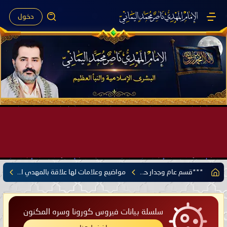
دخول
صَيْفُ سَقَرَ يَبدأُ في اجتياحِ شِتاءِ القُطبِ الشَّمالي كَما وعَدناكُم بالحقِّ لعَامِكم هذا (1445 هـ) ..
بقلم الإمام المهدي ناصر محمد اليماني يوم 18 - جمادى الآخرة - 1445 هـ
موافق 31 - 12 - 2023 م الساعة 07:44 صباحًا بحسب التقويم الرسمي لأمّ القُرى
***قسم عام وجدار حر***
مواضيع وعلامات لها علاقة بالمهدي المنتظر
سلسلة بيانات فيروس كورونا وسره المكنون