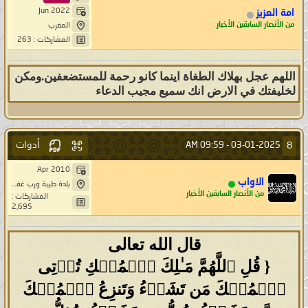
Jun 2022
امة العزيز
من الأنصار السابقين الأخيار
المغرب
المشاركات : 263
اللهم عجل بهلاك الطغاة اينما كانو رحمة للمستضعفين.ومكن
لخليفتك في الارض انك سميع مجيب الدعاء
أدوات
8
09:59 AM
03-01-2025 -
Apr 2010
الاواب
بلدة طيبة ورب غفور
من الأنصار السابقين الأخيار
المشاركات :
2,695
قال الله تعالى
{ قُلِ ٱللَّهُمَّ مَـٰلِكَ ٱلۡمُلۡكِ تُؤۡتِی
ٱلۡمُلۡكَ مَن تَشَاۤءُ وَتَنزِعُ ٱلۡمُلۡكَ