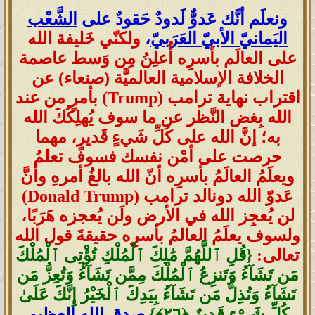
ونعلَم أنَّك عَدوٌّ لَدودٌ حَقودٌ على
الشَّعْب
اليَمانيّ الأبيّ العَرَبيّ
،
ولكنّي خَليفة الله
على العالَم بأسرِه أُعلِنُ مِن وَسط عاصمة
الخلافة الإسلامية العالميَّة (صنعاء) عن
اقتراب نهاية ترامب (Trump) بأمرٍ من عند
الله بِغض النَّظر عن ما سوف يُهلِكُكَ الله
به؛ إنَّ الله على كُلِّ شَيءٍ قَديرٍ، مهما
حرصت على أمْن نفسك فسوف تعلمُ
ويعلَمُ العالَمُ بأسرِه أنّ الله بالغُ أمرهِ وأنَّ
عَدوّ الله دونالد ترامب (Donald Trump)
لن يُعجِز الله في الأرض ولَن يُعجزه هَرَبًا،
ولسوف يعلَمُ العالمُ بأسرِه حقيقةَ قول الله
تعالى:
{قُلِ ٱللَّهُمَّ مَٰلِكَ ٱلْمُلْكِ تُؤْتِى ٱلْمُلْكَ
مَن تَشَآءُ وَتَنزِعُ ٱلْمُلْكَ مِمَّن تَشَآءُ وَتُعِزُّ مَن
تَشَآءُ وَتُذِلُّ مَن تَشَآءُ بِيَدِكَ ٱلْخَيْرُ إِنَّكَ عَلَىٰ
كُلِّ شَىْءٍ قَدِيرٌ ‎﴿٢٦﴾}
صدق الله العظيم