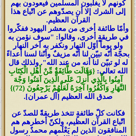
كونهم لا يغلبون المسلمين فيعودون بهم
إلى الشرك إلا أن يصدّوهم عن اتّباع هذا
القرآن العظيم.
وأمّا طائفة أخرى من معشر اليهود ففكّروا
في طريقةٍ أخرى، وقالوا: "سوف نؤمن به
ولو يوماً أوّل النهار ونكفر به آخر النهار
بحجّة أنّه تبيّن لنا أنّه مزيفٌ وأنّنا لسنا أعداءً
له لو تبيّن لنا أنه من عند الله". ولذلك قال
الله تعالى:
{وَقَالَت طَّائِفَةٌ مِّنْ أَهْلِ الْكِتَابِ
آمِنُوا بِالَّذِي أُنزِلَ عَلَى الَّذِينَ آمَنُوا وَجْهَ
النَّهَارِ وَاكْفُرُوا آخِرَهُ لَعَلَّهُمْ يَرْجِعُونَ (72)}
صدق الله العظيم [آل عمران].
فكانت كلّ طائفةٍ تتخذ طريقةً للصدّ عن
اتّباع القرآن العظيم، ولكنّ أخطرهم هم
المنافقون الذين لم يَعْلَمهم محمدٌ رسول