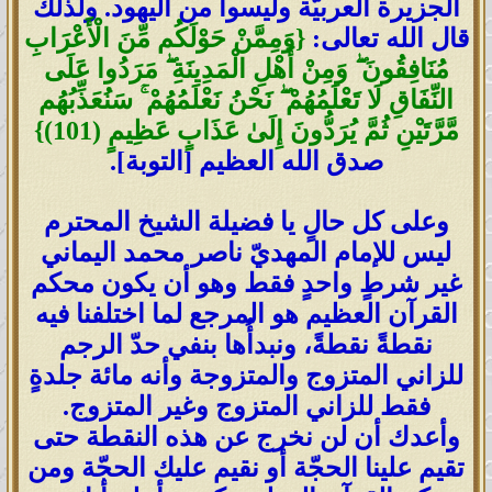
الجزيرة العربيّة وليسوا من اليهود. ولذلك
قال الله تعالى:
{وَمِمَّنْ حَوْلَكُم مِّنَ الْأَعْرَابِ
مُنَافِقُونَ ۖ وَمِنْ أَهْلِ الْمَدِينَةِ ۖ مَرَدُوا عَلَى
النِّفَاقِ لَا تَعْلَمُهُمْ ۖ نَحْنُ نَعْلَمُهُمْ ۚ سَنُعَذِّبُهُم
مَّرَّتَيْنِ ثُمَّ يُرَدُّونَ إِلَىٰ عَذَابٍ عَظِيمٍ (101)}
صدق الله العظيم [التوبة].
وعلى كل حالٍ يا فضيلة الشيخ المحترم
ليس للإمام المهديّ ناصر محمد اليماني
غير شرطٍ واحدٍ فقط وهو أن يكون محكم
القرآن العظيم هو المرجع لما اختلفنا فيه
نقطةً نقطةً، ونبدأُها بنفي حدّ الرجم
للزاني المتزوج والمتزوجة وأنه مائة جلدةٍ
فقط للزاني المتزوج وغير المتزوج.
وأعدك أن لن نخرج عن هذه النقطة حتى
تقيم علينا الحجّة أو نقيم عليك الحجّة ومن