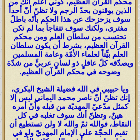
محكم القرآن العظيم، كوني أعلم أنك من
الذين يوقنون بحدّ الرجم ولا تظنّ أنّ أحداً
سوف يزحزحك عن هذا الحكم بأنّه باطلٌ
مفترى، ولكنك سوف تتفاجأ بما لم تكن
تحتسب من سلطان العلم ومن محكم
القرآن العظيم، بشرط أن يكون سلطان
العلم بيِّناً لعلماء الأمّة وعامة المسلمين
ويصدّقه كلّ عاقلٍ ذو لسانٍ عربيٍّ من شدّة
وضوحه في محكم القرآن العظيم.
ويا حبيبي في الله فضيلة الشيخ البكري،
إنك تظنّ أنّ ناصر محمد اليماني ليس إلا
كمثل مدّعيّ المهديّة من قبله وأنّ أمره
هينٌ، وتظنّ أنك سوف تغلبه في كل
النقاط، فوالله ثمّ والله لا ولن تستطيع أن
تقيم الحجّة على الإمام المهديّ ولو في