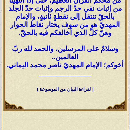
من محكم القرآن العظيم، حتى إذا انتهينا
من إثبات نفي حدّ الرجم وإثبات حدّ الجلد
بالحقّ ننتقل إلى نقطةٍ ثانيةٍ، والإمام
المهديّ هو من سوف يختار نقاط الحوار
وهنّ كلّ الذي أخالفكم فيه بالحقّ.
وسلامٌ على المرسلين، والحمد لله ربّ
العالمين..
أخوكم؛ الإمام المهديّ ناصر محمد اليماني.
_______________
[ لقراءة البيان من الموسوعة ]