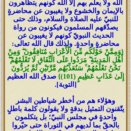
الله ولا يعلم بهم إلا الله كونهم يتظاهرون
بالإيمان والخشوع ولا يغيبون عن محاضرةٍ
للنبيّ عليه الصلاة والسلام، وذلك حتى
يصدّقهم المسلمون فيكونون من رواة
الحديث النبويّ كونهم لا يغيبون عن
محاضرةٍ واحدةٍ. ولذلك قال الله تعالى:
{وَمِمَّنْ حَوْلَكُم مِّنَ الْأَعْرَابِ مُنَافِقُونَ ۖ وَمِنْ
أَهْلِ الْمَدِينَةِ ۖ مَرَدُوا عَلَى النِّفَاقِ لَا تَعْلَمُهُمْ ۖ
نَحْنُ نَعْلَمُهُمْ ۚ سَنُعَذِّبُهُم مَّرَّتَيْنِ ثُمَّ يُرَدُّونَ
إِلَىٰ عَذَابٍ عَظِيمٍ (101)}
صدق الله العظيم
[التوبة].
وهؤلاء هم من أخطر شياطين البشر
يتّقنون التمثيل بدقةٍ ولا يقولون كلمة باطلٍ
واحدةٍ في مجلس النبيّ؛ بل يتكلمون
بالحقّ بما لديهم في التوراة حتى حيّروا