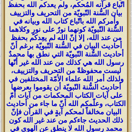
اتّباع قرآنه المُحكم، ولم يعدكم الله بحفظ
بيان السُّنة النّبويّة من التحريف والتزييف
وأمركم الله باتّباع كتاب الله وبيانه في
السُّنة النّبويّة كونهما نورٌ على نورٍ وكلاهما
من عند الله، إلا إنّ الله لم يعِدكم بحفظ
أحاديث البيان في السُّنة النّبويّة برغم أنّ
أحاديث السُّنة النّبويّة التي نطق بها محمدٌ
رسول الله هي كذلك من عند الله غير أنّها
ليست محفوظةً من التحريف والتزييف،
ولذلك أمر الله علماء الأمّة المختلفين في
أحاديث السُّنة النّبويّة أن يقوموا بعرضها
على آيات الكتاب المحكمات من آيات أمّ
الكتاب، وعلّمكم الله أنّ ما جاء من أحاديث
البيان مخالفاً لمحكم آيةٍ في القرآن فإنّ
ذلك الحديث جاءكم من عند غير الله كون
محمد رسول الله لا ينطق عن الهوى في