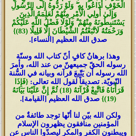
الْخَوْفِ أَذَاعُوا بِهِ ۖ وَلَوْ رَدُّوهُ إِلَى الرَّسُولِ
وَإِلَىٰ أُولِي الْأَمْرِ مِنْهُمْ لَعَلِمَهُ الَّذِينَ
يَسْتَنبِطُونَهُ مِنْهُمْ ۗ وَلَوْلَا فَضْلُ اللَّهِ عَلَيْكُمْ
وَرَحْمَتُهُ لَاتَّبَعْتُمُ الشَّيْطَانَ إِلَّا قَلِيلًا (83)}
صدق الله العظيم [النساء].
وهذا برهانٌ كافٍ أنّ كتاب الله وسنّة
رسوله الحقّ جميعهنّ من عند الله، وأمرَ
الله رسوله أن يَتّبعَ قرآنه وبيانه في السُّنة
النّبويّة. تصديقاً لقول الله تعالى:
{فَإِذَا
قَرَأْنَاهُ فَاتَّبِعْ قُرْآنَهُ (18) ثُمَّ إِنَّ عَلَيْنَا بَيَانَهُ
(19)}
صدق الله العظيم [القيامة].
ولكن الله بيّن لنا أنّها توجد طائفةٌ من
المؤمنين منافقون يظهرون الإسلام
ويبطنون الكفر والمكر ليصدّوا الناس عن