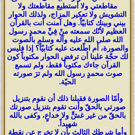
مقاطعتي ولا أستطيع مقاطعتك ولا
التشويش ولا تعكير المزاج، ولذلك الحوار
بيني وبينك كتابيّاً. وهل آمنت أنت بالقرآن
العظيم لأنّك سمعته منْ فِيِّ محمدٍ رسول
الله صلى الله عليه وآله وسلم بالصوت
والصورة، أم اطّلعت عليه كتابيّاً؟ إذا فليس
لك حجّة علينا أن ترفض الحوار مكتوباً كون
القرآن جاءك مكتوباً فقط، ولم تسمع
صوت محمدٍ رسول الله ولم ترَ صورته
الحيّة.
وأمّا الصورة فقبلنا ذلك أن نقوم بتنزيل
صورتي بالحقّ وأنت تقوم بتنزيل صورتك
بالحقّ من غير غشٍّ ولا خداعٍ، وكفى بالله
شهيداً.
وأما شرطك الثالث بأن لا تخرج عن نقطة