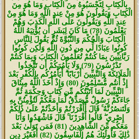
بِالْكِتَابِ لِتَحْسَبُوهُ مِنَ الْكِتَابِ وَمَا هُوَ مِنَ
الْكِتَابِ وَيَقُولُونَ هُوَ مِنْ عِندِ اللَّهِ وَمَا هُوَ مِنْ
عِندِ اللَّهِ وَيَقُولُونَ عَلَى اللَّهِ الْكَذِبَ وَهُمْ
يَعْلَمُونَ (78) مَا كَانَ لِبَشَرٍ أَن يُؤْتِيَهُ اللَّهُ
الْكِتَابَ وَالْحُكْمَ وَالنُّبُوَّةَ ثُمَّ يَقُولَ لِلنَّاسِ
كُونُوا عِبَادًا لِّي مِن دُونِ اللَّهِ وَلَٰكِن كُونُوا
رَبَّانِيِّينَ بِمَا كُنتُمْ تُعَلِّمُونَ الْكِتَابَ وَبِمَا كُنتُمْ
تَدْرُسُونَ (79) وَلَا يَأْمُرَكُمْ أَن تَتَّخِذُوا
الْمَلَائِكَةَ وَالنَّبِيِّينَ أَرْبَابًا ۗ أَيَأْمُرُكُم بِالْكُفْرِ بَعْدَ
إِذْ أَنتُم مُّسْلِمُونَ (80) وَإِذْ أَخَذَ اللَّهُ مِيثَاقَ
النَّبِيِّينَ لَمَا آتَيْتُكُم مِّن كِتَابٍ وَحِكْمَةٍ ثُمَّ
جَاءَكُمْ رَسُولٌ مُّصَدِّقٌ لِّمَا مَعَكُمْ لَتُؤْمِنُنَّ بِهِ
وَلَتَنصُرُنَّهُ ۚ قَالَ أَأَقْرَرْتُمْ وَأَخَذْتُمْ عَلَىٰ ذَٰلِكُمْ
إِصْرِي ۖ قَالُوا أَقْرَرْنَا ۚ قَالَ فَاشْهَدُوا وَأَنَا
مَعَكُم مِّنَ الشَّاهِدِينَ (81) فَمَن تَوَلَّىٰ بَعْدَ
ذَٰلِكَ فَأُولَٰئِكَ هُمُ الْفَاسِقُونَ (82) أَفَغَيْرَ دِينِ