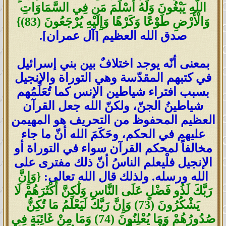
اللَّهِ يَبْغُونَ وَلَهُ أَسْلَمَ مَن فِي السَّمَاوَاتِ
وَالْأَرْضِ طَوْعًا وَكَرْهًا وَإِلَيْهِ يُرْجَعُونَ (83)}
صدق الله العظيم [آل عمران].
بمعنى أنّه يوجد اختلافٌ بين بني إسرائيل
في كتبهم المقدّسة وهي التوراة والإنجيل
بسبب افتراء شياطين الإنس كما تُعَلِّمُهم
شياطينُ الجنّ، ولكنّ الله جعل القرآن
العظيم المحفوظ من التحريف هو المهيمن
عليهم في الحكم، وحَكَمَ الله أنّ ما جاء
مخالفاً لمحكم القرآن سواء في التوراة أو
الإنجيل فلْيعلم الناسُ أنّ ذلك مفترى على
الله ورسله. ولذلك قال الله تعالى:
{وَإِنَّ
رَبَّكَ لَذُو فَضْلٍ عَلَى النَّاسِ وَلَٰكِنَّ أَكْثَرَهُمْ لَا
يَشْكُرُونَ (73) وَإِنَّ رَبَّكَ لَيَعْلَمُ مَا تُكِنُّ
صُدُورُهُمْ وَمَا يُعْلِنُونَ (74) وَمَا مِنْ غَائِبَةٍ فِي