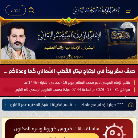
دخول
صَيْفُ سَقَرَ يَبدأُ في اجتياحِ شِتاءِ القُطبِ الشَّمالي كَما وعَدناكُم بالحقِّ لعَامِكم هذا (1445 هـ) ..
بقلم الإمام المهدي ناصر محمد اليماني يوم 18 - جمادى الآخرة - 1445 هـ
موافق 31 - 12 - 2023 م الساعة 07:44 صباحًا بحسب التقويم الرسمي لأمّ القُرى
*** حوار الإمام مع علماء مختلف الديانات والتيارات الدينية ***
قسم فضيلة الشيخ المحترم عمر الفاروق البكري لحوار الإمام المهدي ناصر محمد اليماني
سلسلة بيانات فيروس كورونا وسره المكنون