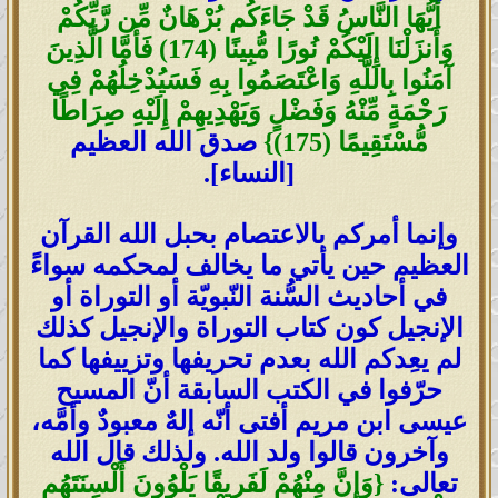
أَيُّهَا النَّاسُ قَدْ جَاءَكُم بُرْهَانٌ مِّن رَّبِّكُمْ
وَأَنزَلْنَا إِلَيْكُمْ نُورًا مُّبِينًا (174) فَأَمَّا الَّذِينَ
آمَنُوا بِاللَّهِ وَاعْتَصَمُوا بِهِ فَسَيُدْخِلُهُمْ فِي
رَحْمَةٍ مِّنْهُ وَفَضْلٍ وَيَهْدِيهِمْ إِلَيْهِ صِرَاطًا
مُّسْتَقِيمًا (175)}
صدق الله العظيم
[النساء].
وإنما أمركم بالاعتصام بحبل الله القرآن
العظيم حين يأتي ما يخالف لمحكمه سواءً
في أحاديث السُّنة النّبويّة أو التوراة أو
الإنجيل كون كتاب التوراة والإنجيل كذلك
لم يعِدكم الله بعدم تحريفها وتزييفها كما
حرّفوا في الكتب السابقة أنّ المسيح
عيسى ابن مريم أفتى أنّه إلهٌ معبودٌ وأمَّه،
وآخرون قالوا ولد الله. ولذلك قال الله
تعالى:
{وَإِنَّ مِنْهُمْ لَفَرِيقًا يَلْوُونَ أَلْسِنَتَهُم