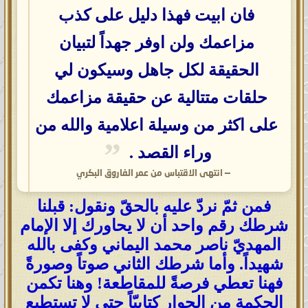
فان ابيت فهذا دليل على كذب
مزاعمك ولن اوفر جهداً لتبيان
الحقيقة لكل جاهل وسيكون لي
حلقات متتالية عن حقيقة مزاعمك
على اكثر من وسيلة اعلامية والله من
وراء القصد .
—
انتهى الاقتباس من عمر الفاروق البكري
فمن ثمّ نردّ عليه بالحقّ ونقول: قبلنا
شرطك رقم واحد أن لا يحاورك إلا الإمام
المهديّ ناصر محمد اليماني وكفى بالله
شهيداً. وأما شرطك الثاني صوتاً وصورةً
فهنا تعطي فرصةً للمقاطعة! وهنا تكمن
الحكمة من الحوار كتابيّاً حتى لا تستطيع