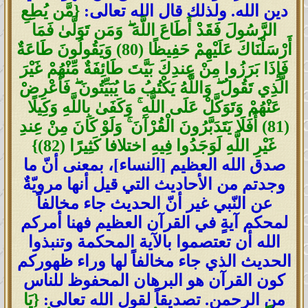
دين الله. ولذلك قال الله تعالى:
{مَّن يُطِعِ
الرَّسُولَ فَقَدْ أَطَاعَ اللَّهَ ۖ وَمَن تَوَلَّىٰ فَمَا
أَرْسَلْنَاكَ عَلَيْهِمْ حَفِيظًا (80) وَيَقُولُونَ طَاعَةٌ
فَإِذَا بَرَزُوا مِنْ عِندِكَ بَيَّتَ طَائِفَةٌ مِّنْهُمْ غَيْرَ
الَّذِي تَقُولُ ۖ وَاللَّهُ يَكْتُبُ مَا يُبَيِّتُونَ ۖ فَأَعْرِضْ
عَنْهُمْ وَتَوَكَّلْ عَلَى اللَّهِ ۚ وَكَفَىٰ بِاللَّهِ وَكِيلًا
(81) أَفَلَا يَتَدَبَّرُونَ الْقُرْآنَ ۚ وَلَوْ كَانَ مِنْ عِندِ
غَيْرِ اللَّهِ لَوَجَدُوا فِيهِ اختلافا كَثِيرًا (82)}
صدق الله العظيم [النساء]، بمعنى أنّ ما
وجدتم من الأحاديث التي قيل أنها مرويّةٌ
عن النّبي غير أنّ الحديث جاء مخالفاً
لمحكم آيةٍ في القرآن العظيم فهنا أمركم
الله أن تعتصموا بالآية المحكمة وتنبذوا
الحديث الذي جاء مخالفاً لها وراء ظهوركم
كون القرآن هو البرهان المحفوظ للناس
من الرحمن. تصديقاً لقول الله تعالى:
{يَا