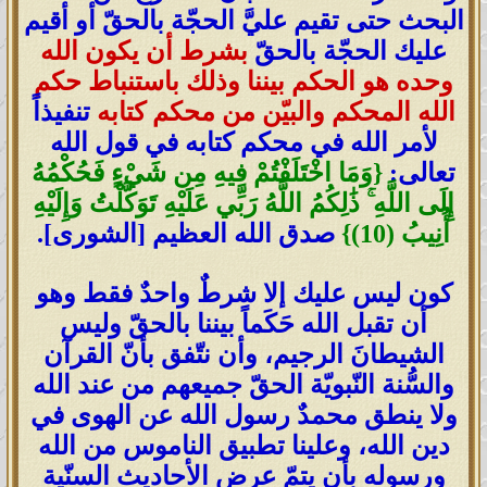
البحث حتى تقيم عليَّ الحجّة بالحقّ أو أقيم
عليك الحجّة بالحقّ
بشرط أن يكون الله
وحده هو الحكم بيننا وذلك باستنباط حكم
الله المحكم والبيّن من محكم كتابه
تنفيذاً
لأمر الله في محكم كتابه في قول الله
تعالى:
{وَمَا اخْتَلَفْتُمْ فِيهِ مِن شَيْءٍ فَحُكْمُهُ
إِلَى اللَّهِ ۚ ذَٰلِكُمُ اللَّهُ رَبِّي عَلَيْهِ تَوَكَّلْتُ وَإِلَيْهِ
أُنِيبُ (10)}
صدق الله العظيم [الشورى].
كون ليس عليك إلا شرطٌ واحدٌ فقط وهو
أن تقبل الله حَكَماً بيننا بالحقّ وليس
الشيطانَ الرجيم، وأن نتّفق بأنّ القرآن
والسُّنة النّبويّة الحقّ جميعهم من عند الله
ولا ينطق محمدٌ رسول الله عن الهوى في
دين الله، وعلينا تطبيق الناموس من الله
ورسوله بأن يتمّ عرض الأحاديث السنّية