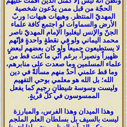
وتظنّ أنه ليس إلا كمثل الذين أقمت عليهم
الحجّة من قبل ممن يدّعون شخصية
المهديّ المنتظر. وهيهات هيهات! وربّ
الأرض والسماوات لو اجتمع كافة علماء
الجنّ والإنس ليغلبوا الإمام المهديّ ناصر
محمد اليماني ولو في نقطةٍ واحدةٍ فإنّهم
لا يستطيعون جميعاً ولو كان بعضهم لبعضٍ
ظهيراً ونصيراً، برغم أنّي ما كنت قط من
علماء المسلمين وما صعدت على منابرهم،
وما قط علمني أحدٌ منهم مسألةً في دين
الله؛ بل الله هو معلمي بوحي التفهيم
وليست وسوسة شيطانٍ رجيمٍ كما يفعل
الممسوسون في كلّ قريةٍ.
وهذا الميدان وهذا الفرس، والمبارزة
ليست بالسيف بل بسلطان العلم الملجم