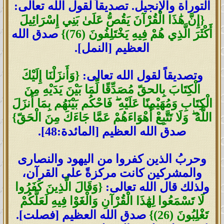
التوراة والإنجيل. تصديقاً لقول الله تعالى:
{إِنَّ هَٰذَا الْقُرْآنَ يَقُصُّ عَلَىٰ بَنِي إِسْرَائِيلَ
أَكْثَرَ الَّذِي هُمْ فِيهِ يَخْتَلِفُونَ (76)}
صدق الله
العظيم [النمل].
وتصديقاً لقول الله تعالى:
{وَأَنزَلْنَا إِلَيْكَ
الْكِتَابَ بِالحقّ مُصَدِّقًا لِّمَا بَيْنَ يَدَيْهِ مِنَ
الْكِتَابِ وَمُهَيْمِنًا عَلَيْهِ ۖ فَاحْكُم بَيْنَهُم بِمَا أَنزَلَ
اللَّهُ ۖ وَلَا تَتَّبِعْ أَهْوَاءَهُمْ عَمَّا جَاءَكَ مِنَ الْحَقّ}
صدق الله العظيم [المائدة:48].
وحربُ الذين كفروا من اليهود والنصارى
والمشركين كانت مركزةً على القرآن،
ولذلك قال الله تعالى:
{وَقَالَ الَّذِينَ كَفَرُوا
لَا تَسْمَعُوا لِهَٰذَا الْقُرْآنِ وَالْغَوْا فِيهِ لَعَلَّكُمْ
تَغْلِبُونَ (26)}
صدق الله العظيم [فصلت].