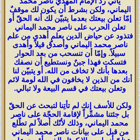
يأتي ردّ الإمام المهديّ ناصر محمد
اليماني، ولكن بشرط أن يكون لك موقفٌ
إمّا تعلن بيعتك بعدما يتبيّن لك أنه الحقّ أو
تعلن الحرب على ناصر محمد اليماني
فتذود عن حياض الدين بعلمٍ أهدى من علم
ناصر محمد اليماني وأصدق قيلاً وأهدى
سبيلاً. وإمّا أن تنسحب من بعد الحوار
فتسكت فهذا جبنٌ ونستطيع أن نصفك
بعدها بأنك لا تخاف من الله. أو يتبيّن لنا
أنك من الذين لا يخافون في الله لومة لائم
وتعلن بيعتك في قسم البيعة ولا تبالي.
ولكن للأسف إنك لم تأتِنا لتبحث عن الحقّ
بل جئتنا مشمِّراً لإقامة الحجّة على ناصر
محمد اليماني، وذلك لأنّك أصلاً لم تطّلع
من قبل على بيانات ناصر محمد اليماني