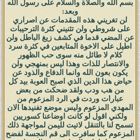
بسم الله والصلاة والسلام على رسول الله
وبعد:
لن تغريني هذه المقدمات عن اصراري
على شروطي ولن تثنيني كثرة الترحيبات
عن المضي قدما في كشف زيغ الباطل ولن
اطيل على الاخوة المتابعين في كثرة سرد
كلام لا طائل منه سوى حب الظهور
والانتصار للذات وهذا ليس بمنهجي ولن
يكون بعون الله وانما الدفاع والذود عن
حياض هذا الدين الذي اصبح العوبة بيد كل
من هب ودب ولقد ضحكت من بعض
عبارات وردت في الرد المزعوم من
المهدي المزعوم وليس موضع تفنيدها الان
ولكني اقول لو كانت اوضاعنا كسوريين
تسمح لنا بالتنقل لاتيت لليمن لمواجهة ذلك
المزعوم كما سافرت الى قم النجسة لفضح