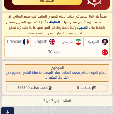
اضغط هنا
مرحباً بك زائرنا الكريم في رحاب الإمام المهدي المنتظر ناصر محمد اليماني : إذا
كانت هذه الزيارة الأولى تفضل بقراءة
التعليمات
أما إذا كنت تريد التسجيل فتفضل
بالضغط على
التسجيل
وتبدأ بالمشاركة في المواضيع، أما إذا كنت تريد تصفح
المواضيع فتفضل باختيار القسم المناسب أسفله.
العربية
فارسی
English
Français
Türkçe
الموضوع:
الإمام المهديّ ناصر محمد اليماني يعلن الترحيب بفضيلة الشيخ المحترم عمر
الفاروق البكري ..
تعليقات: 6
المشاهدات: 598540
النتائج 1 إلى 7 من 7