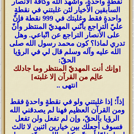
نقطةٍ واحدةٍ، وأشهد الله وكافة الأنصار
السابقين الأخيار لئن غلبتني في نقطةٍ
واحدةٍ فقط وغلبتك في 999 نقطة فإنّ
عليّ التراجع بأنّني المهديّ المنتظر وأنّ
على الأنصار التراجع عن اتّباعي. وهل
تدري لماذا؟ كون محمد رسول الله صلى
الله عليه وآله وسلم قال لي في الرؤيا
الحقّ:
[وإنك أنت المهديّ المنتظر وما جادلك
عالِم من القرآن إلا غلبته]
انتهى ..
إذاً؛ إذا غلبتني ولو في نقطةٍ واحدةٍ فقط
ومن القرآن العظيم فهنا لم يصدقني الله
الرؤيا بالحقّ، وإن لم تفعل ولن تفعل
فسوف أجعلك بين خيارين اثنين لا ثالث