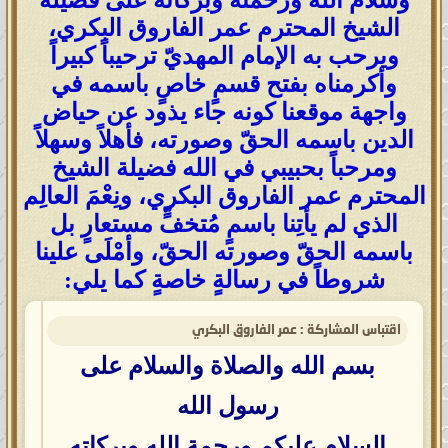
وسلام الله ورحمته وبركاته على فضيلة
الشيخ المحترم عمر الفاروق البكري،
ويرحب به الإمام المهديّ ترحيباً كبيراً
وأكرمناه بفتح قسمٍ خاصٍ باسمه في
واجهة موقعنا كونه جاء يذود عن حياض
الدين باسمه الحقّ وصورته، فأهلاً وسهلاً
ومرحباً بحبيبي في الله فضيلة الشيخ
المحترم عمر الفاروق البكري، ونِعْمَ العالِم
الذي لم يأتِنا باسمٍ مُتخفٍّ مستعارٍ بل
باسمه الحقّ وصورته الحقّ، وأمْلَى علينا
شروطاً في رسالةٍ خاصةٍ كما يلي:
اقتباس المشاركة : عمر الفاروق البكري
بسم الله والصلاة والسلام على
رسول الله
السلام عليكم ورحمة الله وبركاته