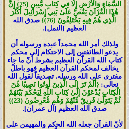
السَّمَاءِ وَالْأَرْضِ إِلَّا فِي كِتَابٍ مُّبِينٍ (75) إِنَّ
هَٰذَا الْقُرْآنَ يَقُصُّ عَلَىٰ بَنِي إِسْرَائِيلَ أَكْثَرَ
الَّذِي هُمْ فِيهِ يَخْتَلِفُونَ (76)}
صدق الله
العظيم [النمل].
ولذلك أمر الله محمداً عبده ورسوله أن
يدعو الطائفتين إلى الاحتكام إلى محكم
كتاب الله القرآن العظيم بشرط أنّ ما جاء
يخالف لمحكم القرآن العظيم فهو باطلٌ
مفترى على الله ورسله. تصديقاً لقول الله
تعالى:
{أَلَمْ تَرَ إِلَى الَّذِينَ أُوتُوا نَصِيبًا مِّنَ
الْكِتَابِ يُدْعَوْنَ إِلَىٰ كِتَابِ اللَّهِ لِيَحْكُمَ بَيْنَهُمْ
ثُمَّ يَتَوَلَّىٰ فَرِيقٌ مِّنْهُمْ وَهُم مُّعْرِضُونَ (23)}
صدق الله العظيم [آل عمران].
لأنّ القرآن جعله الله الحكم والمهيمن على