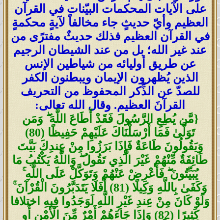
على الآيات المحكمات البيّنات في القرآن
العظيم وأيّ حديثٍ جاء مخالفاً لآيةٍ محكمةٍ
في القرآن العظيم فذلك حديثٌ مفترًى من
عند غير الله؛ بل من عند الشيطان الرجيم
عن طريق أوليائه من شياطين الإنس
الذين يُظهرون الإيمان ويبطنون الكفر
للصدّ عن الذِّكر المحفوظ من التحريف
القرآنَ العظيم. وقال الله تعالى:
{مَّن يُطِعِ الرَّسُولَ فَقَدْ أَطَاعَ اللَّهَ ۖ وَمَن
تَوَلَّىٰ فَمَا أَرْسَلْنَاكَ عَلَيْهِمْ حَفِيظًا (80)
وَيَقُولُونَ طَاعَةٌ فَإِذَا بَرَزُوا مِنْ عِندِكَ بَيَّتَ
طَائِفَةٌ مِّنْهُمْ غَيْرَ الَّذِي تَقُولُ ۖ وَاللَّهُ يَكْتُبُ مَا
يُبَيِّتُونَ ۖ فَأَعْرِضْ عَنْهُمْ وَتَوَكَّلْ عَلَى اللَّهِ ۚ
وَكَفَىٰ بِاللَّهِ وَكِيلًا (81) أَفَلَا يَتَدَبَّرُونَ الْقُرْآنَ ۚ
وَلَوْ كَانَ مِنْ عِندِ غَيْرِ اللَّهِ لَوَجَدُوا فِيهِ اختلافا
كَثِيرًا (82) وَإِذَا جَاءَهُمْ أَمْرٌ مِّنَ الْأَمْنِ أَوِ