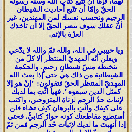
لهما، فإمّا أن تتّبع كتاب الله وسنّة رسوله
الحقّ وإمّا أن تتّبع أحاديث الشيطان
الرجيم وتحسب نفسك لمن المهتدين، غير
أنّ عقلك سوف يبصر الحقّ إلا أن تأخذك
العزّة بالإثم.
ويا حبيبي في الله، والله ثمّ والله لا يدّعي
ويعلن أنّه المهديّ المنتظر إلا كلّ من
يتخبطه مسّ شيطانٍ رجيمٍ، والحكمة
الشيطانية من ذلك هي حتى إذا بعث الله
المهديّ المنتظر الحقّ فتقولون: "إنْ هو إلا
كمثل الذين سبقوه". فهيا ائْتِ بما لديك
لإثبات حدّ الرجم لزناة المتزوجين، واكتب
على كيفك وائْتِ بالبرهان كيف تشاء فلن
أستطيع مقاطعتك كونه حوارٌ كتابيٌّ، فحتى
إذا أنهيتَ ما لديك لإثبات حّد الرجم فمن ثمّ