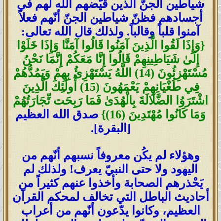
شياطين الجنّ الذين قيّضهم الله لهم في
أجسادهم فظنّ شياطين الجنّ أنّهم فعلاً
آمنوا قلباً وقالباً. ولذلك قال الله تعالى:
{وَإِذَا لَقُوا الَّذِينَ آمَنُوا قَالُوا آمَنَّا وَإِذَا خَلَوْا
إِلَىٰ شَيَاطِينِهِمْ قَالُوا إِنَّا مَعَكُمْ إِنَّمَا نَحْنُ
مُسْتَهْزِئُونَ (14) اللَّهُ يَسْتَهْزِئُ بِهِمْ وَيَمُدُّهُمْ
فِي طُغْيَانِهِمْ يَعْمَهُونَ (15) أُولَٰئِكَ الَّذِينَ
اشْتَرَوُا الضَّلَالَةَ بِالْهُدَىٰ فَمَا رَبِحَت تِّجَارَتُهُمْ
وَمَا كَانُوا مُهْتَدِينَ (16)}
صدق الله العظيم
[البقرة].
وهؤلاء لم يكُن معروفاً نسبهم أنّهم من
اليهود ولا حتى النبيّ يعرف! ولذلك لم
يَحْذرهم الصحابة وأخذوا عنهم كثيراً من
أحاديث الباطل التي تخالف لمحكم القرآن
العظيم، وكانوا يدّعون أنّهم من أعراب