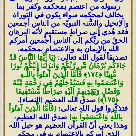
رسوله من اعتصم بمحكمه وكفر بما
يخالف لمحكمه سواء يكون في التوراة
والإنجيل والسُّنة النبويّة من الناس أجمعين
فقد هُدي إلى صراطٍ مستقيمٍ لأنّه البرهان
الحقّ من ربِّكم إلى الناس أجمعين أمركم
الله بالإيمان به والاعتصام بمحكمه،
تصديقاً لقول الله تعالى:
{
يَا أَيُّهَا النَّاسُ قَدْ
جَاءَكُم بُرْهَانٌ مِّن رَّبِّكُمْ وَأَنزَلْنَا إِلَيْكُمْ نُورًا
مُّبِينًا
﴿
١٧٤
﴾
فَأَمَّا الَّذِينَ آمَنُوا بِاللَّـهِ
وَاعْتَصَمُوا بِهِ فَسَيُدْخِلُهُمْ فِي رَحْمَةٍ مِّنْهُ
وَفَضْلٍ وَيَهْدِيهِمْ إِلَيْهِ صِرَاطًا مُّسْتَقِيمًا
﴿
١٧٥
﴾
}
صدق الله العظيم [النساء]،
فتذكّروا قول الله تعالى:
{فَأَمَّا الَّذِينَ آمَنُواْ
بِاللَّهِ وَاعْتَصَمُواْ بِهِ}
صدق الله العظيم،
وهذا يعني أنّ القرآن العظيم هو حبل الله
الذي أمركم بالاعتصام به في محكم