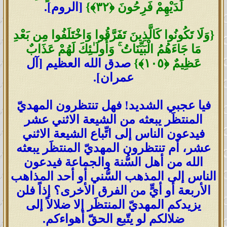
لَدَيْهِمْ فَرِحُونَ
﴿
٣٢
﴾
}
[الروم].
{
وَلَا تَكُونُوا كَالَّذِينَ تَفَرَّقُوا وَاخْتَلَفُوا مِن بَعْدِ
مَا جَاءَهُمُ الْبَيِّنَاتُ
ۚ
وَأُولَـٰئِكَ لَهُمْ عَذَابٌ
عَظِيمٌ
﴿
١٠٥
﴾
}
صدق الله العظيم [آل
عمران].
فيا عجبي الشديد! فهل تنتظرون المهديّ
المنتظَر يبعثه من الشيعة الاثني عشر
فيدعون الناس إلى اتِّباع الشيعة الاثني
عشر، أم تنتظرون المهديّ المنتظَر يبعثه
الله من أهل السُّنة والجماعة فيدعون
الناس إلى المذهب السُّني أو أحد المذاهب
الأربعة أو أيٍّ من الفرق الأخرى؟ إذاً فلن
يزيدكم المهديّ المنتظَر إلا ضلالاً إلى
ضلالكم لو يتّبع الحقّ أهواءكم.