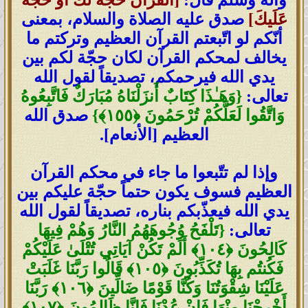
عَلَيكَ]
صدق عليه الصلاة والسلام، بمعنى
أنّكم لو اتّبعتم القرآن العظيم وتركتم ما
يخالف لمحكم القرآن لكان حجّة لكم بين
يدي الله فيرحمكم، تصديقاً لقول الله
تعالى:
{
وَهَـٰذَا كِتَابٌ أَنزَلْنَاهُ مُبَارَكٌ فَاتَّبِعُوهُ
وَاتَّقُوا لَعَلَّكُمْ تُرْحَمُونَ
﴿
١٥٥
﴾
}
صدق الله
العظيم [الأنعام].
وإذا لم تتّبعوا ما جاء في محكم القرآن
العظيم فسوف يكون حتماً حجّة عليكم بين
يدي الله فيعذّبكم بناره، تصديقاً لقول الله
تعالى:
{
تَلْفَحُ وُجُوهَهُمُ النَّارُ وَهُمْ فِيهَا
كَالِحُونَ
﴿
١٠٤
﴾
أَلَمْ تَكُنْ آيَاتِي تُتْلَىٰ عَلَيْكُمْ
فَكُنتُم بِهَا تُكَذِّبُونَ
﴿
١٠٥
﴾
قَالُوا رَبَّنَا غَلَبَتْ
عَلَيْنَا شِقْوَتُنَا وَكُنَّا قَوْمًا ضَالِّينَ
﴿
١٠٦
﴾
رَبَّنَا
أَخْرِجْنَا مِنْهَا فَإِنْ عُدْنَا فَإِنَّا ظَالِمُونَ
﴿
١٠٧
﴾