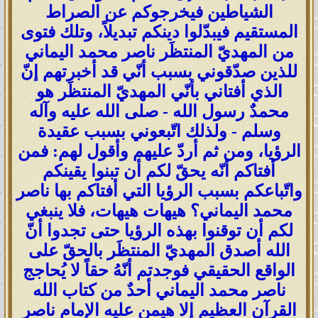
الشياطين فيخرجوكم عن الصراط
المستقيم فيبدّلوا دينكم تبديلاً، وتلك فتوى
من المهديّ المنتظَر ناصر محمد اليماني
للذين صدّقوني بسبب أنّي قد أخبرتهم إنّ
الذي أفتاني بأنّي المهديّ المنتظَر هو
محمدٌ رسول الله - صلى الله عليه وآله
وسلم - ولذلك اتّبعوني بسبب عقيدة
الرؤيا، ومن ثم أردّ عليهم وأقول لهم: فمن
أفتاكم أنّه يحقّ لكم أن تبنوا يقينكم
واتّباعكم بسبب الرؤيا التي أفتاكم بها ناصر
محمد اليماني؟ هيهات هيهات، فلا ينبغي
لكم أن توقنوا بهذه الرؤيا حتى تجدوا أنّ
الله أصدق المهديّ المنتظَر بالحقّ على
الواقع الحقيقي فوجدتم أنّهُ حقاً لا يُحاجج
ناصر محمد اليماني أحدٌ من كتاب الله
القرآن العظيم إلا هيمن عليه الإمام ناصر