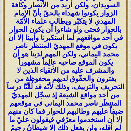
السويدان، ولكن أريد من الأنصار وكافة
الزوار يكونوا شهداء بالحقّ بأنّ الإمام
المهدي لا يتكبّر ويطالب علماء الأمّة
بالحوار فحتى ولو شاءوا أن يكون الحوار
في أحد مواقعهم لما استكبرنا وأبينا إلا أن
يكون في موقع المهديّ المنتظَر ناصر
محمد اليماني، ولكن المهم لدينا هو أن
يكون الموقع صاحبه عالِماً مشهوراً
والمشرف عليه من الأتقياء الذين لا
يفترون والحقّوق لديهم محفوظة من
التحريف والتزييف، وذلك لأنّه قد لُقِّنَّا درساً
من أحد مواقع الشيعة إذ سجّل المهديّ
المنتظَر ناصر محمد اليماني في موقعهم
ضيفاً عليهم وطالبهم للحوار فما كان منهم
إلا أن استخدموا معرّفي فيقولون عليّ ما
لم أقله، ولن يفعل ذلك إلا شيطانٌ رجيمٌ