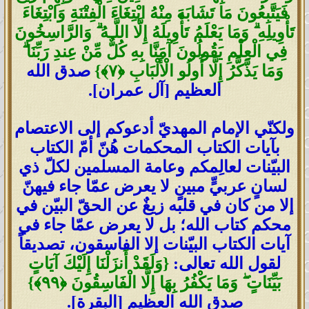
فَيَتَّبِعُونَ مَا تَشَابَهَ مِنْهُ ابْتِغَاءَ الْفِتْنَةِ وَابْتِغَاءَ
تَأْوِيلِهِ
ۗ
وَمَا يَعْلَمُ تَأْوِيلَهُ إِلَّا اللَّـهُ
ۗ
وَالرَّاسِخُونَ
فِي الْعِلْمِ يَقُولُونَ آمَنَّا بِهِ كُلٌّ مِّنْ عِندِ رَبِّنَا
ۗ
وَمَا يَذَّكَّرُ إِلَّا أُولُو الْأَلْبَابِ
﴿
٧
﴾
}
صدق الله
العظيم [آل عمران].
ولكنّي الإمام المهديّ أدعوكم إلى الاعتصام
بآيات الكتاب المحكمات هُنّ أمّ الكتاب
البيّنات لعالِمكم وعامة المسلمين لكلّ ذي
لسانٍ عربيٍّ مبينٍ لا يعرض عمّا جاء فيهنّ
إلا من كان في قلبه زيغٌ عن الحقّ البيّن في
محكم كتاب الله؛ بل لا يعرض عمّا جاء في
آيات الكتاب البيّنات إلا الفاسقون، تصديقاً
لقول الله تعالى:
{
وَلَقَدْ أَنزَلْنَا إِلَيْكَ آيَاتٍ
بَيِّنَاتٍ
ۖ
وَمَا يَكْفُرُ بِهَا إِلَّا الْفَاسِقُونَ
﴿
٩٩
﴾
}
صدق الله العظيم [البقرة].