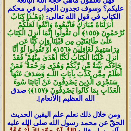
فهل تعلمون ماهي حجّة الله البالغة
عليكم؟ وسوف تجدون الجواب في محكم
الكتاب في قول الله تعالى:
{
وَهَـٰذَا كِتَابٌ
أَنزَلْنَاهُ مُبَارَكٌ فَاتَّبِعُوهُ وَاتَّقُوا لَعَلَّكُمْ
تُرْحَمُونَ
﴿
١٥٥
﴾
أَن تَقُولُوا إِنَّمَا أُنزِلَ الْكِتَابُ
عَلَىٰ طَائِفَتَيْنِ مِن قَبْلِنَا وَإِن كُنَّا عَن
دِرَاسَتِهِمْ لَغَافِلِينَ
﴿
١٥٦
﴾
أَوْ تَقُولُوا لَوْ أَنَّا
أُنزِلَ عَلَيْنَا الْكِتَابُ لَكُنَّا أَهْدَىٰ مِنْهُمْ
ۚ
فَقَدْ
جَاءَكُم بَيِّنَةٌ مِّن رَّبِّكُمْ وَهُدًى وَرَحْمَةٌ
ۚ
فَمَنْ
أَظْلَمُ مِمَّن كَذَّبَ بِآيَاتِ اللَّـهِ وَصَدَفَ عَنْهَا
ۗ
سَنَجْزِي الَّذِينَ يَصْدِفُونَ عَنْ آيَاتِنَا سُوءَ
الْعَذَابِ بِمَا كَانُوا يَصْدِفُونَ
﴿
١٥٧
﴾
}
صدق
الله العظيم [الأنعام].
ومن خلال ذلك نعلم علم اليقين الحديث
الحقّ عن محمد رسول الله صلى الله عليه
وآله وسلم قال:
[القُرآنُ حجّة لكَ أَوْ حُجَّةٌ