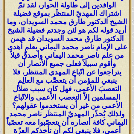
الوافدين إلى طاولة الحوار، لقد تمّ
اشتراك المهديّ المنتظَر بموقع فضيلة
الشيخ الدكتور طارق محمد السويدان، وما
أريد قوله لكم هو لئن وجدتم فضيلة الشيخ
الدكتور طارق محمد السويدان قد هيمن
على الإمام ناصر محمد اليماني بعلمٍ أهدى
من علم ناصر محمد اليماني وأصدق قيلاً
وأقوم سبيلاً فعلى جميع الأنصار أن
يتراجعوا عن اتّباع المهدي المنتظر، فلا
ينبغي للمؤمن أن يتعصَّب مع العالِمِ
التعصبَ الأعمى، فهل كان سبب ضلال
المسلمين إلاّ التعصب الأعمى والاتّباع
الأعمى من غير أن يستخدموا عقولهم؟
ولذلك يُحذّر المهديّ المنتظَر ناصر محمد
اليماني كافة أنصاره أن يتعصّبوا معه تعصّباً
أعمى، فلا ينبغي لكم أن تأخذكم العزّة