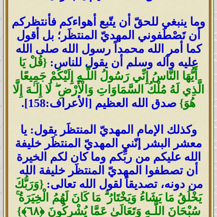
وما ينبغي للحقّ أن يتّبع أهواءكم فأنتظركم
أن تَصْطَفوني المهديّ المنتظَر؛ بل أقول
كما أمر الله محمداً رسول الله صلى الله
عليه وآله وسلم أن يقول للناس:
{
قُلْ يَا
أَيُّهَا النَّاسُ إِنِّي رَسُولُ اللَّـهِ إِلَيْكُمْ جَمِيعًا
الَّذِي لَهُ مُلْكُ السَّمَاوَاتِ وَالْأَرْضِ
ۖ
لَا إِلَـٰهَ إِلَّا
هُوَ
}
صدق الله العظيم [الأعراف:158].
وكذلك الإمام المهديّ المنتظَر يقول: يا
معشر البشر إنّني المهديّ المنتظَر خليفة
الله عليكم من ربِّكم وما كان لكم الخيرة
أن تصطفوا المهديّ المنتظَر خليفة الله
من دونه، تصديقاً لقول الله تعالى:
{
وَرَبُّكَ
يَخْلُقُ مَا يَشَاءُ وَيَخْتَارُ
ۗ
مَا كَانَ لَهُمُ الْخِيَرَةُ
ۚ
سُبْحَانَ اللَّـهِ وَتَعَالَىٰ عَمَّا يُشْرِكُونَ
﴿
٦٨
﴾
}