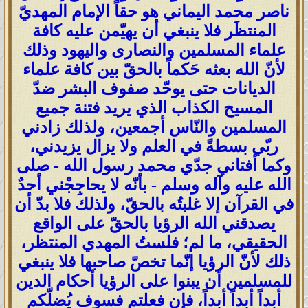
ناصر محمد اليماني هو حقاً الإمام المهديّ
المنتظَر فلا ينبغي أن يهيّمن عليه كافة
علماء المسلمين والنصارى واليهود وذلك
لأنّ الله بعثه حَكماً بالحقّ بين كافة علماء
الديانات حتى يوحّد صفوف البشر ضدّ
المسيح الكذاب الذي يريد فتنة جميع
المسلمين والنّاس أجمعين، ولذلك زادني
ربّي بسطةً في العلم ولا يزال يزيدني،
وكما أفتاني جدّي محمد رسول الله - صلى
الله عليه وآله وسلم - بأنّه لا يحاجِجْني أحدٌ
في القرآن إلا غلبتُه بالحقّ، ولذلك فلا بدّ أن
يصدقني الله الرؤيا بالحقّ على الواقع
الحقيقي، ما لم؛ فلستُ المهدي المنتظر،
ذلك لأنّ الرؤيا إنّما تخصّ صاحبها فلا ينبغي
للمسلمين أن يبنوا على الرؤيا أحكام الدين
أبداً أبداً أبداً، فإن فعلتم فسوف يُضلّكم