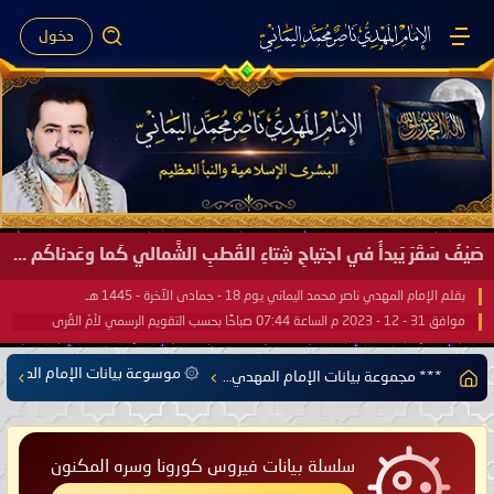
دخول
صَيْفُ سَقَرَ يَبدأُ في اجتياحِ شِتاءِ القُطبِ الشَّمالي كَما وعَدناكُم بالحقِّ لعَامِكم هذا (1445 هـ) ..
بقلم الإمام المهدي ناصر محمد اليماني يوم 18 - جمادى الآخرة - 1445 هـ
موافق 31 - 12 - 2023 م الساعة 07:44 صباحًا بحسب التقويم الرسمي لأمّ القُرى
۞ موسوعة بيانات الإمام المهدي
*** مجموعة بيانات الإمام المهدي ناصر محمد اليماني ***
سلسلة بيانات فيروس كورونا وسره المكنون