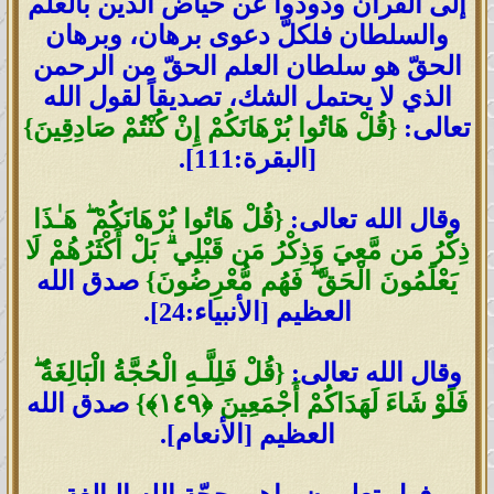
إلى القرآن وذودوا عن حياض الدين بالعلم
والسلطان فلكلّ دعوى برهان، وبرهان
الحقّ هو سلطان العلم الحقّ من الرحمن
الذي لا يحتمل الشك، تصديقاً لقول الله
تعالى:
{قُلْ هَاتُوا بُرْهَانَكُمْ إِنْ كُنْتُمْ صَادِقِينَ}
[البقرة:111].
قُلْ هَاتُوا بُرْهَانَكُمْ ۖ هَـٰذَا
وقال الله تعالى:
{
ذِكْرُ مَن مَّعِيَ وَذِكْرُ مَن قَبْلِي ۗ بَلْ أَكْثَرُهُمْ لَا
يَعْلَمُونَ الْحَقَّ ۖ فَهُم مُّعْرِضُونَ
}
صدق الله
العظيم [الأنبياء:24].
وقال الله تعالى:
{
قُلْ فَلِلَّـهِ الْحُجَّةُ الْبَالِغَةُ
ۖ
فَلَوْ شَاءَ لَهَدَاكُمْ أَجْمَعِينَ
﴿
١٤٩
﴾
}
صدق الله
العظيم [الأنعام].