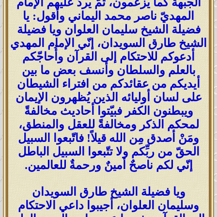
الجبهة كما يزعمون، ثمّ يردّ عليهم الإمام
المهديّ ناصر محمد اليماني وأقول: يا
فضيلة الشيخ سليمان العلوان ويا فضيلة
الشيخ طارق السويدان، إنّي الإمام المهدي
أدعوكم للاحتكام إلى القرآن وأُحاجّكم
بالعلم والسلطان وأنسف بعض ما بين
أيديكم من عقائدكم من افتراء الشيطان
على لسان أوليائه الذين يُظهرون الإيمان
ويبطنون الكفر فبيّتوا أحاديث مخالفةً
لمحكم الذكر ومخالفةً للعقل والمنطق،
ومَنْ أصدق مِن الله قيلاً! فاتّبعوا السبيل
الحقّ من ربِّكم ولا تتّبعوا السبيل الباطل
إنّي لكم ناصحٌ أمينٌ ورحمةٌ للعالمين.
ويا فضيلة الشيخ طارق السويدان
وسليمان العلوان، أجيبوا داعي الاحتكام