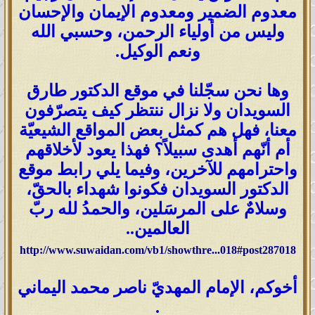
معدوم الضمير ومعدوم الإيمان والإحسان
وليس من أولياء الرحمن، وحسبي الله
ونعم الوكيل.
وها نحن سجّلنا في موقع الدكتور طارق
السويدان ولا نزال ننتظر كيف يتصرّفون
معنا، فهل هم كمثل بعض المواقع الشيعيّة
أم أنّهم أهدى سبيلاً؟ فهذا يعود لأخلاقهم
واحترامهم للآخرين، وفيما يلي رابط موقع
الدكتور السويدان فكونوا شهداء بالحقّ،
وسلامٌ على المرسَلين، والحمدُ لله ربّ
العالمين..
http://www.suwaidan.com/vb1/showthre...018#post287018
أخوكم، الإمام المهديّ ناصر محمد اليماني
.