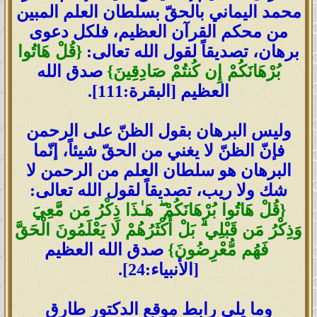
محمد اليماني بالحقّ بسلطان العلم المبين
من محكم القرآن العظيم، فلكل دعوى
قُلْ هَاتُوا
برهان، تصديقاً لقول الله تعالى:
{
بُرْهَانَكُمْ إِن كُنتُمْ صَادِقِينَ
}
صدق الله
العظيم [البقرة:111].
وليس البرهان بقول الظنّ على الرحمن
فإنّ الظنّ لا يغني من الحقّ شيئاً، إنّما
البرهان هو سلطان العلم من الرحمن لا
شك ولا ريب، تصديقاً لقول الله تعالى:
قُلْ هَاتُوا بُرْهَانَكُمْ
ۖ
هَـٰذَا ذِكْرُ مَن مَّعِيَ
{
وَذِكْرُ مَن قَبْلِي
ۗ
بَلْ أَكْثَرُهُمْ لَا يَعْلَمُونَ الْحَقَّ
فَهُم مُّعْرِضُونَ
}
صدق الله العظيم
[الأنبياء:24].
وما يلي رابط موقع الدكتور طارق