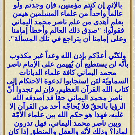
بالإثم إن كنتم مؤمنين، فإن وجدتم ولو
عالماً واحداً من علماء المسلمين هيمن
بعلمٍ أهدى من علم ناصر محمد اليماني
فقولوا: "صدق ذلك العالم وأخطأ إمامنا
وعلى إمامنا أن يتراجع في تلك المسألة".
ولكنّي أعدُكم بإذن الله وعداً غير مكذوب
بأنّه لن يستطيع أن يُهيمن على الإمام ناصر
محمد اليماني كافة علماء الديانات
السماويّة لئن استجابوا لدعوة الاحتكام إلى
كتاب الله القرآن العظيم، فإن لم تجدوا أنّ
ناصر محمد اليماني حقاً قد أصدقه الله
الرؤيا بالحقّ فلا يُحاجّه أحد من القرآن إلا
غلبه، فهذا هو حكم الله بين علماء الأمّة
وبين ناصر محمد اليماني، فهل تدرون
لماذا؟ وذلك لأنّه والعقل والمنطق إذا كان