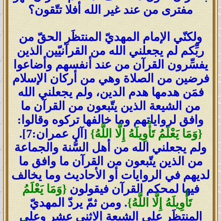
مفترى من عند غير الله أفلا تتّقون؟
ولكنّي الإمام المهديّ المنتظَر الحقّ من
ربِّكم لم يجعلني الله من القرآنيّين الذين
يفسِّرون القرآن من عند أنفسهم وأضاعوا
فرضين من الصلاة وهي من أركان الإسلام
فمَن هدمها هدم الدين، ولم يجعلني الله
من الشيعة الذين يتّبعون من القرآن ما
وافق لرواياتهم وما خالفها تركوه وقالوا:
{وَمَا يَعْلَمُ تَأْوِيلَهُ إِلَّا اللَّهُ}
[آل عمران:7].
ولم يجعلني الله من أهل السُّنة والجماعة
من الذين يتّبعون من القرآن ما وافق ما
لديهم في الروايات أو الأحاديث وما يخالف
فيها لمحكم القرآن فيقولون
{وَمَا يَعْلَمُ
تَأْوِيلَهُ إِلَّا اللَّهُ}
. ومن ثمّ يردّ المهديّ
المنتظَر على الشيعة الاثني عشر وعلى