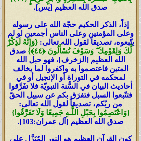
صدق الله العظيم [يس].
إذاً، الذكر الحكيم حجّة الله على رسوله
وعلى المؤمنين وعلى الناس أجمعين لو لم
يتّبعوه، تصديقاً لقول الله تعالى:
{
وَإِنَّهُ لَذِكْرٌ
لَّكَ وَلِقَوْمِكَ
ۖ
وَسَوْفَ تُسْأَلُونَ
﴿
٤٤
﴾
}
صدق
الله العظيم [الزخرف]، فهو حبل الله
المتين فاعتصموا به واكفروا لما يخالف
لمحكمه في التوراة أو الإنجيل أو في
أحاديث البيان في السُّنة النبويّة فلا تفَرَّقوا
فتتّبعوا السبل فتفرَق بكم عن سبيل الحقّ
من ربّكم، تصديقاً لقول الله تعالى:
{
وَاعْتَصِمُوا بِحَبْلِ اللَّـهِ جَمِيعًا وَلَا تَفَرَّقُوا
}
صدق الله العظيم [آل عمران:103].
كون القرآن العظيم هو النور المُنَزَّل على