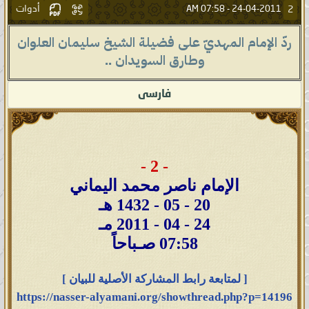
أدوات
2
07:58 AM
24-04-2011 -
ردّ الإمام المهديّ على فضيلة الشيخ سليمان العلوان
وطارق السويدان ..
فارسى
- 2 -
الإمام ناصر محمد اليماني
20 - 05 - 1432 هـ
24 - 04 - 2011 مـ
07:58 صـباحاً
[ لمتابعة رابط المشاركة الأصلية للبيان ]
https://nasser-alyamani.org/showthread.php?p=14196