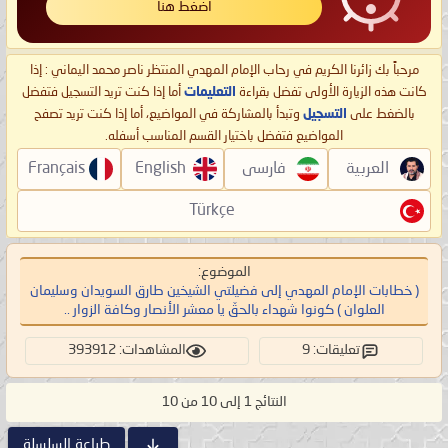
اضغط هنا
مرحباً بك زائرنا الكريم في رحاب الإمام المهدي المنتظر ناصر محمد اليماني : إذا
كانت هذه الزيارة الأولى تفضل بقراءة
التعليمات
أما إذا كنت تريد التسجيل فتفضل
بالضغط على
التسجيل
وتبدأ بالمشاركة في المواضيع، أما إذا كنت تريد تصفح
المواضيع فتفضل باختيار القسم المناسب أسفله.
العربية
فارسی
English
Français
Türkçe
الموضوع:
( خطابات الإمام المهدي إلى فضيلتي الشيخين طارق السويدان وسليمان
العلوان ) كونوا شهداء بالحقّ يا معشر الأنصار وكافة الزوار ..
تعليقات: 9
المشاهدات: 393912
النتائج 1 إلى 10 من 10
طباعة السلسلة