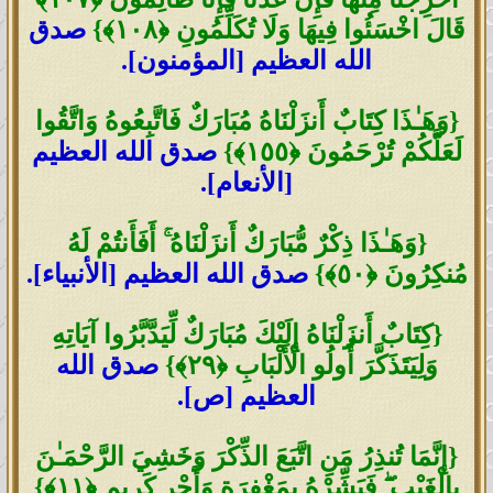
قَالَ اخْسَئُوا فِيهَا وَلَا تُكَلِّمُونِ
﴿
١٠٨
﴾
}
صدق
الله العظيم [المؤمنون].
{
وَهَـٰذَا كِتَابٌ أَنزَلْنَاهُ مُبَارَكٌ فَاتَّبِعُوهُ وَاتَّقُوا
لَعَلَّكُمْ تُرْحَمُونَ
﴿
١٥٥
﴾
}
صدق الله العظيم
[الأنعام].
{
وَهَـٰذَا ذِكْرٌ مُّبَارَكٌ أَنزَلْنَاهُ
ۚ
أَفَأَنتُمْ لَهُ
مُنكِرُونَ
﴿
٥٠
﴾
}
صدق الله العظيم [الأنبياء].
{
كِتَابٌ أَنزَلْنَاهُ إِلَيْكَ مُبَارَكٌ لِّيَدَّبَّرُوا آيَاتِهِ
وَلِيَتَذَكَّرَ أُولُو الْأَلْبَابِ
﴿
٢٩
﴾
}
صدق الله
العظيم [ص].
{
إِنَّمَا تُنذِرُ مَنِ اتَّبَعَ الذِّكْرَ وَخَشِيَ الرَّحْمَـٰنَ
بِالْغَيْبِ
ۖ
فَبَشِّرْهُ بِمَغْفِرَةٍ وَأَجْرٍ كَرِيمٍ
﴿
١١
﴾
}