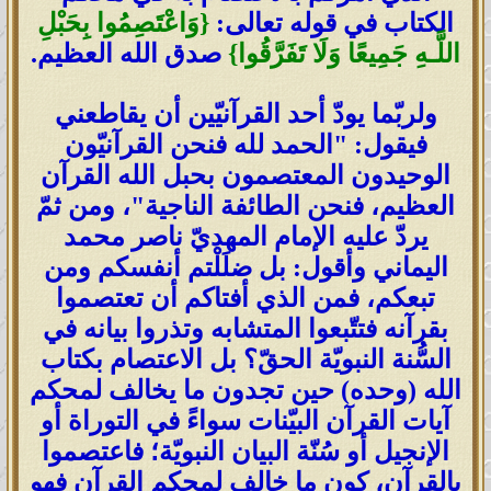
الكتاب في قوله تعالى:
{
وَاعْتَصِمُوا بِحَبْلِ
اللَّـهِ جَمِيعًا وَلَا تَفَرَّقُوا
}
صدق الله العظيم.
ولربّما يودّ أحد القرآنيّين أن يقاطعني
فيقول: "الحمد لله فنحن القرآنيّون
الوحيدون المعتصمون بحبل الله القرآن
العظيم، فنحن الطائفة الناجية"، ومن ثمّ
يردّ عليه الإمام المهديّ ناصر محمد
اليماني وأقول: بل ضلَلْتم أنفسكم ومن
تبعكم، فمن الذي أفتاكم أن تعتصموا
بقرآنه فتتّبعوا المتشابه وتذروا بيانه في
السُّنة النبويّة الحقّ؟ بل الاعتصام بكتاب
الله (وحده) حين تجدون ما يخالف لمحكم
آيات القرآن البيّنات سواءً في التوراة أو
الإنجيل أو سُنّة البيان النبويّة؛ فاعتصموا
بالقرآن، كون ما خالف لمحكم القرآن فهو