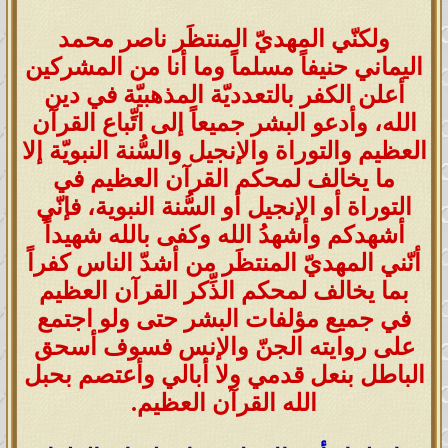
ولكنّي المهديّ المنتظَر ناصر محمد
اليماني حنيفاً مسلماً وما أنا من المشركين
أعلن الكفر بالتعدديّة المذهبيّة في دين
الله، وأدعو البشر جميعاً إلى اتِّباع القرآن
العظيم والتوراة والإنجيل والسُّنة النبويّة إلا
ما يخالف لمحكم القرآن العظيم في
التوراة أو الإنجيل أو السُّنة النبوية، فإنّي
أشهدكم وأشهدُ الله وكفى بالله شهيداً
أنّني المهديّ المنتظَر من أشدّ الناس كفراً
بما يخالف لمحكم الذِّكر القرآن العظيم
في جميع مؤلفات البشر حتى ولو اجتمع
على روايته الجنّ والإنس فسوف أسحق
الباطل بنعل قدمي ولا أبالي وأعتصم بحبل
الله القرآن العظيم.