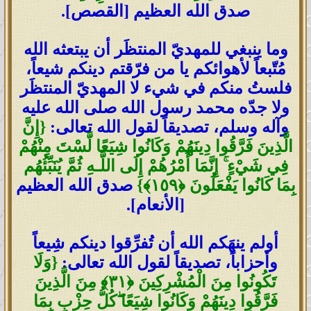
صدق الله العظيم [القصص].
وما ينبغي للمهديّ المنتظَر أن يبتعثه الله
مُتّبعاً لأهوائكم يا من فرّقتم دينكم شيعاً،
فلستُ منكم في شيء لا المهديّ المنتظَر
ولا جدّه محمد رسول الله صلى الله عليه
وآله وسلم، تصديقاً لقول الله تعالى:
{
إِنَّ
الَّذِينَ فَرَّقُوا دِينَهُمْ وَكَانُوا شِيَعًا لَّسْتَ مِنْهُمْ
فِي شَيْءٍ
ۚ
إِنَّمَا أَمْرُهُمْ إِلَى اللَّـهِ ثُمَّ يُنَبِّئُهُم
بِمَا كَانُوا يَفْعَلُونَ
﴿
١٥٩
﴾
}
صدق الله العظيم
[الأنعام].
أولم ينهَكم الله أن تُفرِّقوا دينكم شِيعاً
وأحزاباً، تصديقاً لقول الله تعالى:
{
وَلَا
تَكُونُوا مِنَ الْمُشْرِكِينَ
﴿
٣١
﴾
مِنَ الَّذِينَ
فَرَّقُوا دِينَهُمْ وَكَانُوا شِيَعًا
ۖ
كُلُّ حِزْبٍ بِمَا