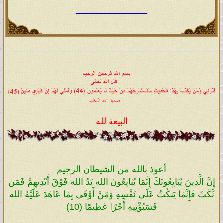
____________
البيعة لله
أعوذ بالله من الشيطان الرجيم
إِنَّ الَّذِينَ يُبَايِعُونَكَ إِنَّمَا يُبَايِعُونَ الله يَدُ الله فَوْقَ أَيْدِيهِمْ فَمَن
نَّكَثَ فَإِنَّمَا يَنكُثُ عَلَى نَفْسِهِ وَمَنْ أَوْفَى بِمَا عَاهَدَ عَلَيْهُ الله
فَسَيُؤْتِيهِ أَجْرًا عَظِيمًا (10)