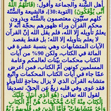
أهل السُّنة والجماعة وأقول:
{قَاتَلَهُمُ اللَّهُ
أَنَّى يُؤْفَكُونَ}
[التوبة:30]، فالشيعة والسُّنّة
كلهم سنّيّون معتصمون بالسُّنّة ويذرون
محكم القرآن وراء ظهورهم بحجّة أنّه لا
يعلمُ تأويله إلا الله، فلم يقل الله إنّ القرآن
لا يعلم بتأويله إلا الله؛ بل فقط يقصد
الآيات المتشابهات وهي بنسبة عشرة في
المائة في الكتاب، ولكن 90% من آيات
الكتاب محكمات بيّنات لعالمكم وعامة
المسلمين كونهن أمّ الكتاب، فمن أعرض
عمّا جاء في آيات الكتاب المحكمات واتّبع
متشابه القرآن الذي لا يزال بحاجةٍ للتأويل
فقد غوى وفي قلبه زيغٌ عن الحقّ، تصديقاً
لقول الله تعالى:
{
هُوَ الَّذِي أَنزَلَ عَلَيْكَ
الْكِتَابَ مِنْهُ آيَاتٌ مُّحْكَمَاتٌ هُنَّ أُمُّ الْكِتَابِ
وَأُخَرُ مُتَشَابِهَاتٌ
ۖ
فَأَمَّا الَّذِينَ فِي قُلُوبِهِمْ زَيْغٌ