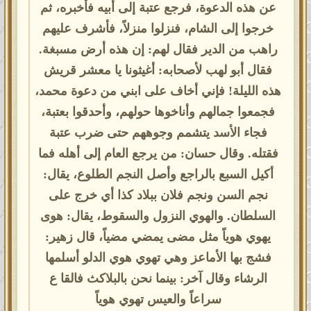
عن هذه الدعوة، فرجع عتبة إلى أبيه فأخبره، ثم
خرجوا إلى الشام، فنزلوا منزلاً، فأشرف عليهم
راهب من الدير فقال لهم: إن هذه أرض مسبغة.
فقال أبو لهب لأصحابه: أغيثونا يا معشر قريش
هذه الليلة! فإني أخاف على ابني من دعوة محمد،
فجمعوا جمالهم وأناخوها حولهم، وأحدقوا بعتبة،
فجاء الأسد يتشمم وجوههم حتى ضرب عتبة
فقتله. وقال حسان: من يرجع العام إلى أهله فما
أكيل السبع بالراجع وأصل النجم الطلوع، يقال:
نجم السن ونجم فلان ببلاد كذا أي خرج على
السلطان. والهوي النزول والسقوط، يقال: هوى
يهوي هوياً مثل مضى يمضي مضياً، قال زهير:
فشج بها الأماعز وهي تهوي هوي الدلو أسلمها
الرشاء وقال آخر: بينما نحن بالبلاكث فالقا ع
سراعاً والعيس تهوي هوياً