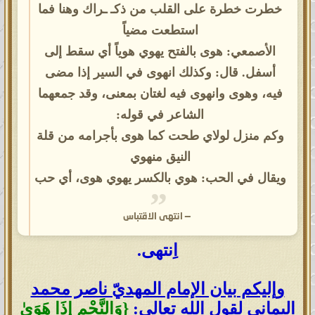
خطرت خطرة على القلب من ذكـ ـراك وهنا فما
استطعت مضياً
الأصمعي: هوى بالفتح يهوي هوياً أي سقط إلى
أسفل. قال: وكذلك انهوى في السير إذا مضى
فيه، وهوى وانهوى فيه لغتان بمعنى، وقد جمعهما
الشاعر في قوله:
وكم منزل لولاي طحت كما هوى بأجرامه من قلة
النيق منهوي
ويقال في الحب: هوي بالكسر يهوي هوى، أي حب
—
انتهى الاقتباس
اِنتهى.
وإليكم بيان الإمام المهديّ ناصر محمد
اليماني لقول الله تعالى
:
{
وَالنَّجْمِ إِذَا هَوَىٰ