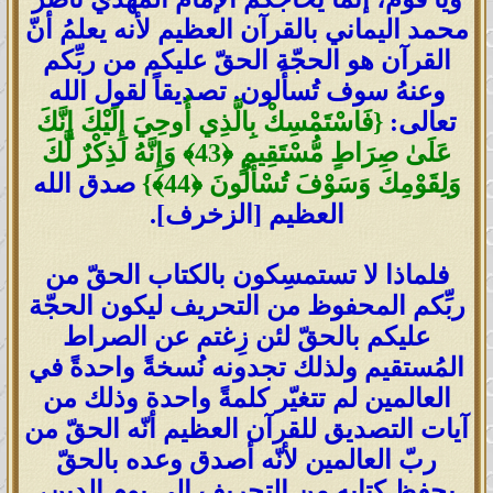
محمد اليماني بالقرآن العظيم لأنه يعلمُ أنّ
القرآن هو الحجّة الحقّ عليكم من ربِّكم
وعنهُ سوف تُسأَلون. تصديقاً لقول الله
تعالى:
{فَاسْتَمْسِكْ بِالَّذِي أُوحِيَ إِلَيْكَ إِنَّكَ
عَلَىٰ صِرَاطٍ مُّسْتَقِيمٍ ﴿43﴾ وَإِنَّهُ لَذِكْرٌ لَّكَ
وَلِقَوْمِكَ وَسَوْفَ تُسْأَلُونَ ﴿44﴾}
صدق الله
العظيم [الزخرف].
فلماذا لا تستمسِكون بالكتاب الحقّ من
ربِّكم المحفوظ من التحريف ليكون الحجّة
عليكم بالحقّ لئن زِغتم عن الصراط
المُستقيم ولذلك تجدونه نُسخةً واحدةً في
العالمين لم تتغيّر كلمةً واحدة وذلك من
آيات التصديق للقرآن العظيم أنّه الحقّ من
ربّ العالمين لأنّه أصدق وعده بالحقّ
بحفظ كتابه من التحريف إلى يوم الدين،