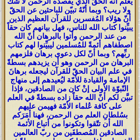
يعلم أنّه الحقّ الذي يقصده الرحمن لا شك
ولا ريب؟ وبما أنّهُ تبيّن للباحثين عن الحقّ
أنّ هؤلاء المُفسرين للقرآن العظيم الذين
يبيِّنوا كتاب الله للناس، فهل بيانهم كان حقاً
من عند الرحمن وأتوا بالبرهان أنّ الله
اصطفاهم أئمةً للمُسلمين ليبيِّنوا لهم كتاب
ربِّهم؟ وبما أنّ لكل دعوى برهان فلزمهم
البرهان من الرحمن وهو أن يزيدهم بسطةً
في علم البيان الحقّ للقرآن ليجعله برهانَ
الإمامة والقيادة للأمّة ليُعيدهم إلى منهاج
النّبوّة الأولى إنْ كان من الصادقين، فإذا
تبيَّن لكم أنّ الله حقاً زاده بسطةً في العلم
على كافة عُلماء الأمّة فهيمن عليهم
بسُلطانِ العلم من الرحمن، فهنا أمَرَكم
الله أن تتّقوا وتكونوا من أتباع الأئمة
الصادقين المُصطفَين من ربّ العالمين