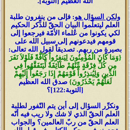
الله العظيم [التوبة].
ولكن السؤال هو
: فإلى من ينفرون طلبة
العلم ليتعلّموا البيان الحقّ للذِّكر الحكيم
لكي يكونوا من عُلماء الأمّة فيرجعوا إلى
قومهم فيدعونهم إلى سبيل الله على
بصيرةٍ من ربهم. تصديقاً لقول الله تعالى:
{وَمَا كَانَ الْمُؤْمِنُونَ لِيَنفِرُواْ كَآفَّةً فَلَوْلاَ نَفَرَ
مِن كُلِّ فِرْقَةٍ مِّنْهُمْ طَآئِفَةٌ لِّيَتَفَقَّهُواْ فِي
الدِّينِ وَلِيُنذِرُواْ قَوْمَهُمْ إِذَا رَجَعُواْ إِلَيْهِمْ
لَعَلَّهُمْ يَحْذَرُونَ}
صدق الله العظيم
[التوبة:122]؟
ونكرِّر السؤال إلى أين يتم النّفور لطلبة
العلم الحقّ الذي لا شك ولا ريب فيه أنّه
العلم الحقّ من ربّ العالمين؟ والجواب