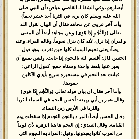
أبصارهم. وفي الشفا لـ القاضي عياض: أن النبي صلى
الله عليه وسلم كان يرى في الثريا أحد عشر نجماً)
وأما آخر فروى عن مجاهد فقال أن البيان لقول الله
تعالى {وَالنَّجْمِ إِذَا هَوَى} وعن مجاهد أيضاً أن المعنى
والقرآن إذا نزل، لأنه كان ينزل نجوماً. وقاله الفراء. وعنه
أيضاً: يعني نجوم السماء كلها حين تغرب. وهو قول
الحسن قال: أقسم الله بالنجوم إذا غابت. وليس يمتنع أن
يعبر عنها بلفظ واحدة ومعناه جمع، كقول الراعي:
فباتت تعد النجم في مستحيرة سريع بأيدي الآكلين
جمودها.
وأما آخر فقال ان بيان قوله تعالى {وَالنَّجْمِ إِذَا هَوَى}
وقال عمر بن أبي ربيعة: أحسن النجم في السماء الثريا
والثريا في الأرض زين النساء.
وقال الحسن أيضاً: المراد بالنجم النجوم إذا سقطت يوم
القيامة. وقال السدي: إن النجم ها هنا الزهرة لأن قوماً
من العرب كانوا يعبدونها. وقيل: المراد به النجوم التي