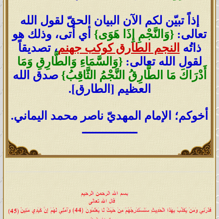
إذاً تبيّن لكم الآن البيان الحقّ لقول الله
تعالى:
{وَالنَّجْمِ إِذَا هَوَى}
أي أتى، وذلك هو
ذاتُه
النجم الطارق كوكب جهنم
، تصديقاً
لقول الله تعالى:
{وَالسَّمَاءِ وَالطَّارِقِ وَمَا
أَدْرَاكَ مَا الطَّارِقُ النَّجْمُ الثَّاقِبُ}
صدق الله
العظيم [الطارق].
أخوكم؛ الإمام المهديّ ناصر محمد اليماني.
ــــــــــــــــ