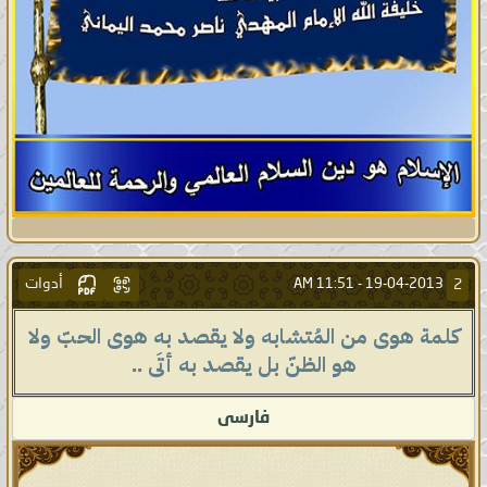
أدوات
2
11:51 AM
19-04-2013 -
كلمة هوى من المُتشابه ولا يقصد به هوى الحبّ ولا
هو الظنّ بل يقصد به أتَى ..
فارسى