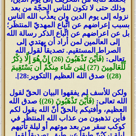
وذلك حتى لا تكون للناس الحجّة من بعد
نزوله إلى يوم الدين ولن يعذِّب الله الناس
بسبب إعراضهم عن اتِّباع المهديّ المنتظَر؛
بل عن اعراضهم عن اتِّباع الذكر رسالة الله
إلى العالمين لمن أراد أن يهتدي إلى
الصراط المستقيم. تصديقاً لقول الله
تعالى:
{فَأَيْنَ تَذْهَبُونَ (26) إِنْ هُوَ إِلَّا ذِكْرٌ
لِّلْعَالَمِينَ (27) لِمَن شَاء مِنكُمْ أَن يَسْتَقِيمَ
(28)}
صدق الله العظيم [التكوير:28].
ولكن للأسف لم يفقهوا البيان الحقّ لقول
الله تعالى:
{فَأَيْنَ تَذْهَبُونَ (26)}
صدق الله
العظيم، وأفتيكم بالحقّ أنّ الله يقول لكم
فأين تذهبون من عذاب الله المنتظَر في
كوكب سقر من بعد موتهم أو ليلة تأتيهم
ليلة تركبُنّ طبقاً عن طبقٍ. تصديقاً لقول