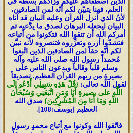
الذين اصطفاهم عليكم وزادهم بسطةً في
العلم، فهنا يتبيّن لكم أنّه لمن الصادقين،
لأنّ الذي أنزل القرآن وعليه البيان قد آتاه
البيان ليجعله البرهان لصدق ما يدَّعيه ثم
أمركم الله أن تتقوا الله فتكونوا من أتباعه
فتشدّوا أزره وتعزِّروه فتنصروه لأنه تبيَّن
لكم أنّه حقاً لمن الصادقين الذين اتَّبعوا
مُحمداً رسول الله صلى الله عليه وآله
وسلم قلباً وقالباً ويدعون الناس على
بصيرةٍ من ربهم القرآن العظيم. تصديقاً
لقول الله تعالى:
{قُلْ هَذِهِ سَبِيلِي أَدْعُو إِلَى
اللَّهِ على بصيرةٍ أَنَا وَمَنِ اتَّبَعَنِي وَسُبْحَانَ
اللَّهِ وَمَا أَنَا مِنَ الْمُشْرِكِينَ}
صدق الله
العظيم [يوسف:108].
فاتّقوا الله وكونوا مع أتباع محمدٍ رسولِ