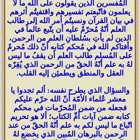
المُفسرين الذين يقولون على الله ما لا
يعلمون فاتّبعتم تفسيرهم واقتفيتُم أثرهم
في بيان القرآن ونسيتُم أمر الله إلى طالب
العلم أنّهُ مُحرّمٌ عليه أن يتّبع عالماً في
الدين لم يأتِ بسُلطانِ العلم من الرحمن،
وأفتاكم الله في مُحكم كتابه أنّ ذلك مُحرمٌ
على المُسلم طالب العلم أن يقفُ ما ليس
لهُ به علم أنّهُ الحقّ من الرحمن الذي يُقِرّه
العقل والمنطق ويطمئِن إليه القلب.
والسؤال الذي يطرح نفسه: ألم تجدوا يا
معشر عُلماء الأمّة أنّ الله حرّم عليكم
فجعله من ضمن المُحرّمات في محكم
كتابه ضمن آيات أمِّ الكتاب؛ ألا هو تحريم
اتّباع ما ليس لكم به علم أنّهُ الحقّ من عند
الرحمن بالبرهان المُبين الذي يخضع لهُ