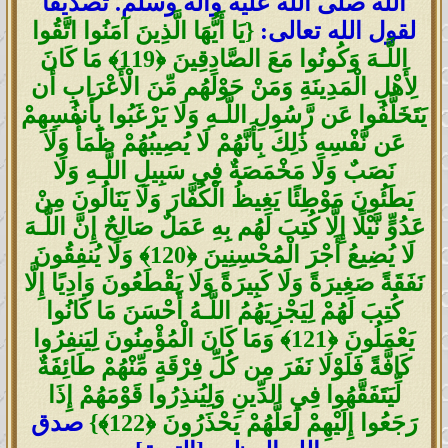
الله صلى الله عليه وآله وسلم. تصديقاً
لقول الله تعالى:
{يَا أَيُّهَا الَّذِينَ آمَنُوا اتَّقُوا
اللَّـهَ وَكُونُوا مَعَ الصَّادِقِينَ ﴿119﴾ مَا كَانَ
لِأَهْلِ الْمَدِينَةِ وَمَنْ حَوْلَهُم مِّنَ الْأَعْرَابِ أَن
يَتَخَلَّفُوا عَن رَّسُولِ اللَّـهِ وَلَا يَرْغَبُوا بِأَنفُسِهِمْ
عَن نَّفْسِهِ ذَٰلِكَ بِأَنَّهُمْ لَا يُصِيبُهُمْ ظَمَأٌ وَلَا
نَصَبٌ وَلَا مَخْمَصَةٌ فِي سَبِيلِ اللَّـهِ وَلَا
يَطَئُونَ مَوْطِئًا يَغِيظُ الْكُفَّارَ وَلَا يَنَالُونَ مِنْ
عَدُوٍّ نَّيْلًا إِلَّا كُتِبَ لَهُم بِهِ عَمَلٌ صَالِحٌ إِنَّ اللَّـهَ
لَا يُضِيعُ أَجْرَ الْمُحْسِنِينَ ﴿120﴾ وَلَا يُنفِقُونَ
نَفَقَةً صَغِيرَةً وَلَا كَبِيرَةً وَلَا يَقْطَعُونَ وَادِيًا إِلَّا
كُتِبَ لَهُمْ لِيَجْزِيَهُمُ اللَّـهُ أَحْسَنَ مَا كَانُوا
يَعْمَلُونَ ﴿121﴾ وَمَا كَانَ الْمُؤْمِنُونَ لِيَنفِرُوا
كَافَّةً فَلَوْلَا نَفَرَ مِن كُلِّ فِرْقَةٍ مِّنْهُمْ طَائِفَةٌ
لِّيَتَفَقَّهُوا فِي الدِّينِ وَلِيُنذِرُوا قَوْمَهُمْ إِذَا
رَجَعُوا إِلَيْهِمْ لَعَلَّهُمْ يَحْذَرُونَ ﴿122﴾}
صدق