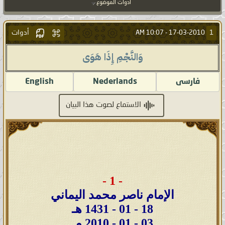
أدوات الموضوع
أدوات
1
10:07 AM
17-03-2010 -
وَالنَّجْمِ إِذَا هَوَى
فارسى
Nederlands
English
الاستماع لصوت هذا البيان
- 1 -
الإمام ناصر محمد اليماني
18 - 01 - 1431 هـ
03 - 01 - 2010 مـ