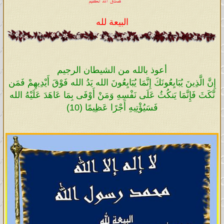
البيعة لله
أعوذ بالله من الشيطان الرجيم
إِنَّ الَّذِينَ يُبَايِعُونَكَ إِنَّمَا يُبَايِعُونَ الله يَدُ الله فَوْقَ أَيْدِيهِمْ فَمَن
نَّكَثَ فَإِنَّمَا يَنكُثُ عَلَى نَفْسِهِ وَمَنْ أَوْفَى بِمَا عَاهَدَ عَلَيْهُ الله
فَسَيُؤْتِيهِ أَجْرًا عَظِيمًا (10)