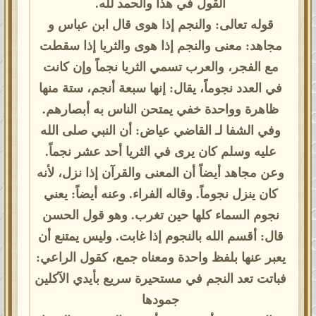
القول في هذا والحمد لله.
قوله تعالى: والنجم إذا هوى قال ابن عباس و
مجاهد: معنى والنجم إذا هوى والثريا إذا سقطت
مع الفجر، والعرب تسمي الثريا نجماً وإن كانت
في العدد نجوماً، يقال: إنها سبعة أنجم، ستة منها
ظاهرة وواحدة خفي يمتحن الناس به أبصارهم.
وفي الشفا لـ القاضي عياض: أن النبي صلى الله
عليه وسلم كان يرى في الثريا أحد عشر نجماً.
وعن مجاهد أيضاً أن المعنى والقرآن إذا نزل، لأنه
كان ينزل نجوماً. وقاله الفراء. وعنه أيضاً: يعني
نجوم السماء كلها حين تغرب. وهو قول الحسن
قال: أقسم الله بالنجوم إذا غابت. وليس يمتنع أن
يعبر عنها بلفظ واحدة ومعناه جمع، كقول الراعي:
فباتت تعد النجم في مستحيرة سريع بأيدي الآكلين
جمودها