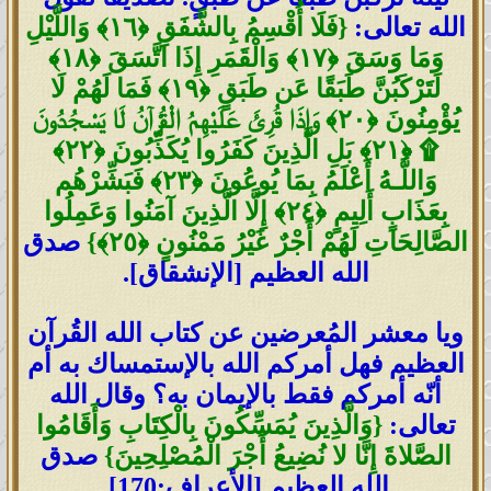
الله تعالى:
{فَلَا أُقْسِمُ بِالشَّفَقِ ﴿١٦﴾ وَاللَّيْلِ
وَمَا وَسَقَ ﴿١٧﴾ وَالْقَمَرِ إِذَا اتَّسَقَ ﴿١٨﴾
لَتَرْكَبُنَّ طَبَقًا عَن طَبَقٍ ﴿١٩﴾ فَمَا لَهُمْ لَا
يُؤْمِنُونَ ﴿٢٠﴾ وَإِذَا قُرِئَ عَلَيْهِمُ الْقُرْآنُ لَا يَسْجُدُونَ
۩ ﴿٢١﴾ بَلِ الَّذِينَ كَفَرُوا يُكَذِّبُونَ ﴿٢٢﴾
وَاللَّـهُ أَعْلَمُ بِمَا يُوعُونَ ﴿٢٣﴾ فَبَشِّرْهُم
بِعَذَابٍ أَلِيمٍ ﴿٢٤﴾ إِلَّا الَّذِينَ آمَنُوا وَعَمِلُوا
الصَّالِحَاتِ لَهُمْ أَجْرٌ غَيْرُ مَمْنُونٍ ﴿٢٥﴾}
صدق
الله العظيم [الإنشقاق].
ويا معشر المُعرضين عن كتاب الله القُرآن
العظيم فهل أمركم الله بالإستمساك به أم
أنّه أمركم فقط بالإيمان به؟ وقال الله
تعالى:
{وَالَّذِينَ يُمَسِّكُونَ بِالْكِتَابِ وَأَقَامُوا
الصَّلاةَ إِنَّا لا نُضِيعُ أَجْرَ الْمُصْلِحِينَ}
صدق
الله العظيم [الأعراف:170].