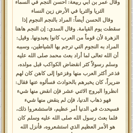
وقال عمر بن أبي ربيعة: أحسن النجم في السماء
الثريا والثريا في الأرض زين النساء
وقال الحسن أيضاً: المراد بالنجم النجوم إذا
سقطت يوم القيامة. وقال السدي: إن النجم هاهنا
الزهرة لأن قوماً من العرب كانوا يعبدونها. وقيل:
المراد به النجوم التي ترجم بها الشياطين، وسببه
أن الله تعالى لما أراد بعث محمد صلى الله عليه
وسلم رسولاً كثر انقضاض الكواكب قبل مولده،
فذعر أكثر العرب منها وفزعوا إلى كاهن كان لهم
ضريراً، كان يخبرهم بالحوادث فسألوه عنها فقال:
انظروا البروج الاثني عشر فإن انقض منها شيء
فهو ذهاب الدنيا، فإن لم ينقض منها شيء
فسيحدث في الدنيا أمر عظيم، فاستشعروا ذلك،
فلما بعث رسول الله صلى الله عليه وسلم كان
هو الأمر العظيم الذي استشعروه، فأنزل الله