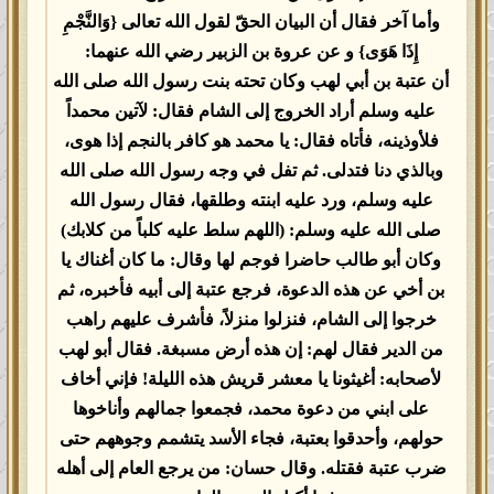
وأما آخر فقال أن البيان الحقّ لقول الله تعالى {وَالنَّجْمِ
إِذَا هَوَى} و عن عروة بن الزبير رضي الله عنهما:
أن عتبة بن أبي لهب وكان تحته بنت رسول الله صلى الله
عليه وسلم أراد الخروج إلى الشام فقال: لآتين محمداً
فلأوذينه، فأتاه فقال: يا محمد هو كافر بالنجم إذا هوى،
وبالذي دنا فتدلى. ثم تفل في وجه رسول الله صلى الله
عليه وسلم، ورد عليه ابنته وطلقها، فقال رسول الله
صلى الله عليه وسلم: (اللهم سلط عليه كلباً من كلابك)
وكان أبو طالب حاضرا فوجم لها وقال: ما كان أغناك يا
بن أخي عن هذه الدعوة، فرجع عتبة إلى أبيه فأخبره، ثم
خرجوا إلى الشام، فنزلوا منزلاً، فأشرف عليهم راهب
من الدير فقال لهم: إن هذه أرض مسبغة. فقال أبو لهب
لأصحابه: أغيثونا يا معشر قريش هذه الليلة! فإني أخاف
على ابني من دعوة محمد، فجمعوا جمالهم وأناخوها
حولهم، وأحدقوا بعتبة، فجاء الأسد يتشمم وجوههم حتى
ضرب عتبة فقتله. وقال حسان: من يرجع العام إلى أهله