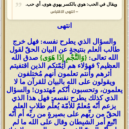
ويقال في الحب: هوي بالكسر يهوي هوى، أي حب.
—
انتهى الاقتباس
انتهى
والسؤال الذي يطرح نفسه: فهل خرج
طالب العلم بنتيجةٍ عن البيان الحقّ لقول
الله تعالى:
{وَالنَّجْمِ إِذَا هَوَى}
صدق الله
العظيم؟ فهؤلاء هم أئِمّتكم الذين اقتفيتم
أثرهم وأنتم تعلمون أنهم مُختلفون
ويقولون على الله بالبيان للقرآن ما لا
يعلمون، وتحسبون أنّكم مُهتدون! والسؤال
الذي كذلك يطرح نفسه: فهل هذا الذي
يزعم أنّه مُعلمٌ للأمّة يُعلِّم طلاب العلم
الحقّ من ربِّهم على بصيرةٍ من ربِّه أم أنّه
اتّبع أمر الشيطان وقال على الله ما لم