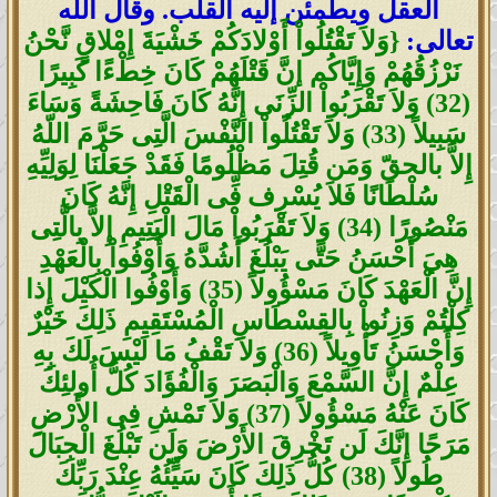
العقل ويطمئن إليه القلب. وقال الله
تعالى:
{وَلاَ تَقْتُلُواْ أَوْلادَكُمْ خَشْيَةَ إِمْلاقٍ نَّحْنُ
نَرْزُقُهُمْ وَإِيَّاكُم إنَّ قَتْلَهُمْ كَانَ خِطْءًا كَبِيرًا
(32) وَلاَ تَقْرَبُواْ الزِّنَى إِنَّهُ كَانَ فَاحِشَةً وَسَاءَ
سَبِيلاً (33) وَلاَ تَقْتُلُواْ النَّفْسَ الَّتِى حَرَّمَ اللّهُ
إِلاَّ بالحقّ وَمَن قُتِلَ مَظْلُومًا فَقَدْ جَعَلْنَا لِوَلِيِّهِ
سُلْطَانًا فَلاَ يُسْرِف فِّى الْقَتْلِ إِنَّهُ كَانَ
مَنْصُورًا (34) وَلاَ تَقْرَبُواْ مَالَ الْيَتِيمِ إِلاَّ بِالَّتِى
هِيَ أَحْسَنُ حَتَّى يَبْلُغَ أَشُدَّهُ وَأَوْفُواْ بِالْعَهْدِ
إِنَّ الْعَهْدَ كَانَ مَسْؤُولاً (35) وَأَوْفُوا الْكَيْلَ إِذا
كِلْتُمْ وَزِنُواْ بِالقِسْطَاسِ الْمُسْتَقِيمِ ذَلِكَ خَيْرٌ
وَأَحْسَنُ تَأْوِيلاً (36) وَلاَ تَقْفُ مَا لَيْسَ لَكَ بِهِ
عِلْمٌ إِنَّ السَّمْعَ وَالْبَصَرَ وَالْفُؤَادَ كُلُّ أُولئِكَ
كَانَ عَنْهُ مَسْؤُولاً (37) وَلاَ تَمْشِ فِى الأَرْضِ
مَرَحًا إِنَّكَ لَن تَخْرِقَ الأَرْضَ وَلَن تَبْلُغَ الْجِبَالَ
طُولاً (38) كُلُّ ذَلِكَ كَانَ سَيٍّئُهُ عِنْدَ رَبِّكَ