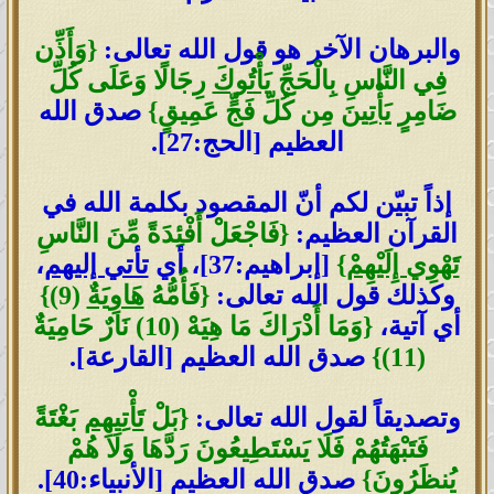
والبرهان الآخر هو قول الله تعالى:
{وَأَذِّن
فِي النَّاسِ بِالْحَجِّ
يَأْتُوكَ
رِجَالًا وَعَلَى كُلِّ
ضَامِرٍ
يَأْتِينَ
مِن كُلِّ فَجٍّ عَمِيقٍ}
صدق الله
العظيم [الحج:27].
إذاً تبيّن لكم أنّ المقصود بكلمة الله في
القرآن العظيم:
{فَاجْعَلْ أَفْئِدَةً مِّنَ النَّاسِ
تَهْوِي إِلَيْهِمْ
}
[إبراهيم:37]، أي
تأتي إليهم
،
وكذلك قول الله تعالى:
{فَأُمُّهُ
هَاوِيَةٌ
(9)}
أي آتية،
{وَمَا أَدْرَاكَ مَا هِيَهْ (10) نَارٌ حَامِيَةٌ
(11)}
صدق الله العظيم [القارعة].
وتصديقاً لقول الله تعالى:
{بَلْ
تَأْتِيهِم
بَغْتَةً
فَتَبْهَتُهُمْ فَلَا يَسْتَطِيعُونَ رَدَّهَا وَلَا هُمْ
يُنظَرُونَ}
صدق الله العظيم [الأنبياء:40].