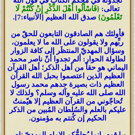
تجدونه في محكم الكتاب في قول الله
تعالى:
{فَاسْأَلُوا أَهْلَ الذِّكْرِ إِنْ كُنْتُمْ لَا
تَعْلَمُونَ}
صدق الله العظيم [الأنبياء:7].
فأولئك هم الصادقون التابعون للحقّ من
ربِّهم ولا يقولون على الله ما لا يعلمون،
وسؤال المهديّ المنتظَر إلى كافة الزوار
لطاولة الحوار: ألم تجدوا أنّ ناصر محمد
اليماني هو حقاً من أهل الذكر؛ أهل القرآن
العظيم الذين اعتصموا بحبل الله القرآن
العظيم ذات بصيرة جدهم محمد رسول
الله صلى الله عليه وآله وسلم؟ ولذلك لا
تُحاجّوني من القرآن العظيم إلا هيّمنتُ
عليكم بالعلم والسُلطان المُبين من الذكر
الحكيم إن كُنتم به مؤمنون.
ويا قوم، إنما يُحاجُّكم الإمام المهديّ ناصر