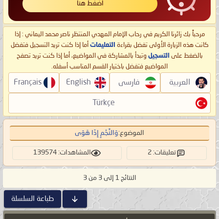
اضغط هنا
مرحباً بك زائرنا الكريم في رحاب الإمام المهدي المنتظر ناصر محمد اليماني : إذا
كانت هذه الزيارة الأولى تفضل بقراءة
التعليمات
أما إذا كنت تريد التسجيل فتفضل
بالضغط على
التسجيل
وتبدأ بالمشاركة في المواضيع، أما إذا كنت تريد تصفح
المواضيع فتفضل باختيار القسم المناسب أسفله.
العربية
فارسی
English
Français
Türkçe
الموضوع:
وَالنَّجْمِ إِذَا هَوَى
تعليقات: 2
المشاهدات: 139574
النتائج 1 إلى 3 من 3
طباعة السلسلة