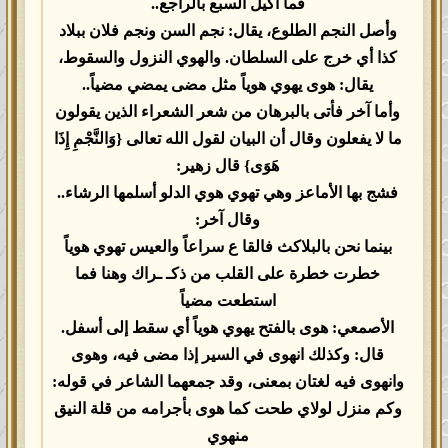
فما أكيل السبع بالراجع..
وأصل النجم الطلوع، يقال: نجم السن ونجم فلان ببلاد
كذا أي خرج على السلطان. والهوي النزول والسقوط،
يقال: هوى يهوي هوياً مثل مضى يمضي مضياً..
وأما آخر فأتى بالبرهان من شعر الشعراء الذين يقولون
ما لا يفعلون وقال أن البيان لقول الله تعالى {وَالنَّجْمِ إِذَا
هَوَى} قال زهير:
فشج بها الأماعز وهي تهوي هوي الدلو أسلمها الرشاء..
وقال آخر:
بينما نحن بالبلاكث فالقا ع سراعاً والعيس تهوي هوياً
خطرت خطرة على القلب من ذكـ ـراك وهنا فما
استطعت مضياً
الأصمعي: هوى بالفتح يهوي هوياً أي سقط إلى أسفل.
قال: وكذلك انهوى في السير إذا مضى فيه، وهوى
وانهوى فيه لغتان بمعنى، وقد جمعهما الشاعر في قوله:
وكم منزل لولاي طحت كما هوى بأجرامه من قلة النيق
منهوي