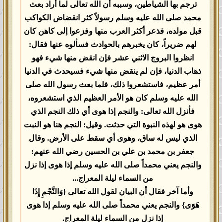
ترجم بها الشياطين، وسببه أن الله تعالى لما أراد بعث
محمد صلى الله عليه وسلم رسولاً كثر انقضاض الكواكب
قبل مولده، فذعر أكثر العرب منها وفزعوا إلى كاهن كان
لهم ضريراً، كان يخبرهم بالحوادث فسألوه عنها فقال:
انظروا البروج الاثني عشر فإن انقض منها شيء فهو
ذهاب الدنيا، فإن لم ينقض منها شيء فسيحدث في الدنيا
أمر عظيم، فاستشعروا ذلك، فلما بعث رسول الله صلى
الله عليه وسلم كان هو الأمر العظيم الذي استشعروه،
فأنزل الله تعالى: والنجم إذا هوى أي ذلك النجم الذي
هوى هو لهذه النبوة التي حدثت. وقيل: النجم هنا هو النبت
الذي ليس له ساق، وهوى أي سقط على الأرض. وقال
جعفر بن محمد بن علي بن الحسين رضي الله عنهم:
والنجم يعني محمداً صلى الله عليه وسلم إذا هوى إذا نزل
من السماء ليلة المعراج...
وأما آخر فقال أن البيان لقول الله تعالى {وَالنَّجْمِ إِذَا
هَوَى} والنجم يعني محمداً صلى الله عليه وسلم إذا هوى
إذا نزل من السماء ليلة المعراج.