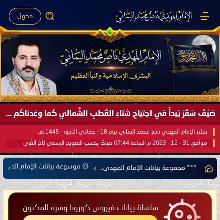
دخول
صَيْفُ سَقَرَ يَبدأُ في اجتياحِ شِتاءِ القُطبِ الشَّمالي كَما وعَدناكُم بالحقِّ لعَامِكم هذا (1445 هـ) ..
بقلم الإمام المهدي ناصر محمد اليماني يوم 18 - جمادى الآخرة - 1445 هـ
موافق 31 - 12 - 2023 م الساعة 07:44 صباحًا بحسب التقويم الرسمي لأمّ القُرى
۞ موسوعة بيانات الإمام المهدي
*** مجموعة بيانات الإمام المهدي ناصر محمد اليماني ***
سلسلة بيانات فيروس كورونا وسره المكنون