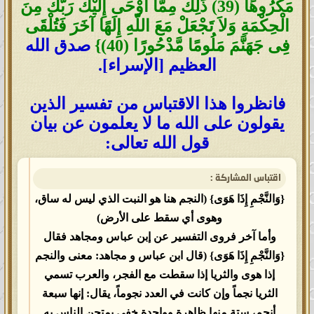
مَكْرُوهًا (39) ذَلِكَ مِمَّا أَوْحَى إِلَيْكَ رَبُّكَ مِنَ
الْحِكْمَةِ وَلاَ تَجْعَلْ مَعَ اللّهِ إِلَهًا آخَرَ فَتُلْقَى
فِى جَهَنَّمَ مَلُومًا مَّدْحُورًا (40)}
صدق الله
العظيم [الإسراء].
فانظروا هذا الاقتباس من تفسير الذين
يقولون على الله ما لا يعلمون عن بيان
قول الله تعالى:
اقتباس المشاركة :
{وَالنَّجْمِ إِذَا هَوَى} (النجم هنا هو النبت الذي ليس له ساق،
وهوى أي سقط على الأرض)
وأما آخر فروى التفسير عن إبن عباس ومجاهد فقال
{وَالنَّجْمِ إِذَا هَوَى} (قال ابن عباس و مجاهد: معنى والنجم
إذا هوى والثريا إذا سقطت مع الفجر، والعرب تسمي
الثريا نجماً وإن كانت في العدد نجوماً، يقال: إنها سبعة
أنجم، ستة منها ظاهرة وواحدة خفي يمتحن الناس به