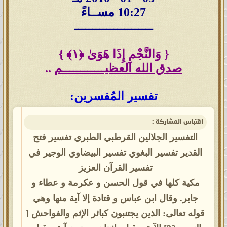
10:27 مســاءً
ــــــــــــــــــــــ
{ وَالنَّجْمِ إِذَا هَوَىٰ
﴿
١
﴾
}
صدق الله العظيــــــــــــم
..
تفسير المُفسرين:
اقتباس المشاركة :
التفسير الجلالين القرطبي الطبري تفسير فتح
القدير تفسير البغوي تفسير البيضاوي الوجير في
تفسير القرآن العزيز
مكية كلها في قول الحسن و عكرمة و عطاء و
جابر. وقال ابن عباس و قتادة إلا آية منها وهي
قوله تعالى: الذين يجتنبون كبائر الإثم والفواحش [