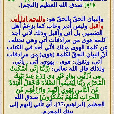
﴿
١
﴾
}
صدق الله العظيم [النجم].
والبيان الحقّ بالحقّ هو:
والنجم إذا أتى
وأقبل
وليس أدبر وغاب كما يزعمُ أهل
التفسير، بل أتى وأقبل وذلك لأني أجد
كلمة هوى من مرادفات أتى وهي تختلف
عن كلمة الهوى وذلك لأنّي أجد في الكتاب
أنّ البيان الحقّ لكلمة (هوى) من مرادفات
أتى، ونقول: هوى - يهوي، أتى - يأتي،
ولذلك قال الله تعالى:
{رَّبَّنَا إِنِّي أَسْكَنتُ
مِن ذُرِّيَّتِي بِوَادٍ غَيْرِ ذِي زَرْعٍ عِندَ بَيْتِكَ
الْمُحَرَّمِ رَبَّنَا لِيُقِيمُواْ الصَّلاَةَ فَاجْعَلْ أَفْئِدَةً
مِّنَ النَّاسِ
تَهْوِي إِلَيْهِمْ
وَارْزُقْهُم مِّنَ
الثَّمَرَاتِ لَعَلَّهُمْ يَشْكُرُونَ}
صدق الله
العظيم [ابراهيم:37]، أي تأتي إليهم إلى
بيتك المحرم.