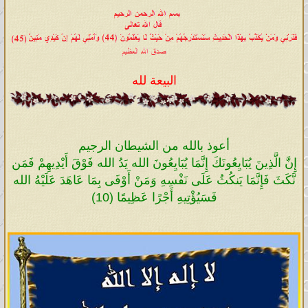
البيعة لله
أعوذ بالله من الشيطان الرجيم
إِنَّ الَّذِينَ يُبَايِعُونَكَ إِنَّمَا يُبَايِعُونَ الله يَدُ الله فَوْقَ أَيْدِيهِمْ فَمَن
نَّكَثَ فَإِنَّمَا يَنكُثُ عَلَى نَفْسِهِ وَمَنْ أَوْفَى بِمَا عَاهَدَ عَلَيْهُ الله
فَسَيُؤْتِيهِ أَجْرًا عَظِيمًا (10)