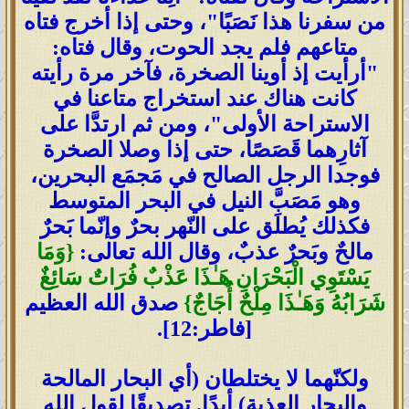
من سفرنا هذا نَصَبًا"، وحتى إذا أخرج فتاه
متاعهم فلم يجد الحوت، وقال فتاه:
"أرأيت إذ أوينا الصخرة، فآخر مرة رأيته
كانت هناك عند استخراج متاعنا في
الاستراحة الأولى"، ومن ثم ارتدَّا على
آثارِهما قَصَصًا، حتى إذا وصلا الصخرة
فوجدا الرجل الصالح في مَجمَع البحرين،
وهو مَصَبَّ النيل في البحر المتوسط
فكذلك يُطلَق على النّهر بحرٌ وإنّما بَحرٌ
مالحٌ وبَحرٌ عذبٌ، وقال الله تعالى:
{وَمَا
يَسْتَوِي الْبَحْرَانِ هَـٰذَا عَذْبٌ فُرَاتٌ سَائِغٌ
شَرَابُهُ وَهَـٰذَا مِلْحٌ أُجَاجٌ}
صدق الله العظيم
[فاطر:12].
ولكنّهما لا يختلطان (أي البحار المالحة
والبحار العذبة) أبدًا. تصديقًا لقول الله