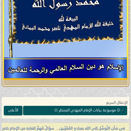
الإنتقال السريع
۞ موسوعة بيانات الإمام المهدي المنتظر ۞
الأعلى
«
في شأن التَّوسُّل إلى الله بعبادهِ المُقَرَّبين ..
|
سؤالٌ مُهِمٌّ للغاية من الإمام ناصر