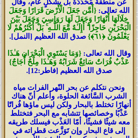
عن منطقة مُحَدَّدَة بل بشكلٍ عام، وقال
الله تعالى:
{أَمَّن جَعَلَ الْأَرْضَ قَرَارًا وَجَعَلَ
خِلَالَهَا أَنْهَارًا وَجَعَلَ لَهَا رَوَاسِيَ وَجَعَلَ بَيْنَ
الْبَحْرَيْنِ حَاجِزًا ۗ أَإِلَـٰهٌ مَّعَ اللَّـهِ ۚ بَلْ أَكْثَرُهُمْ لَا
يَعْلَمُونَ ﴿٦١﴾}
صدق الله العظيم [النمل].
وقال الله تعالى:
{وَمَا يَسْتَوِي الْبَحْرَانِ هَـٰذَا
عَذْبٌ فُرَاتٌ سَائِغٌ شَرَابُهُ وَهَـٰذَا مِلْحٌ أُجَاجٌ}
صدق الله العظيم [فاطر:12].
ونحن نتكلم عن بحر النّهر الفرات مياه
الشرب السَّائغة الحلوة، وأعلم أنّ هناك
أنهارًا تختلط بالبحار ولكن ليس ماؤها فُراتًا
عَذْبًا وخصائصها تتشابه مع البحر فتختلط
معه شيئًا فشيئًا، أمّا العَذْب فيسلك طريقه
إلى قاع البحار وإن تَوَزَّعت قطراته في