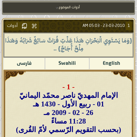
أدوات الموضوع
أدوات
1
05:03 AM
23-03-2010 -
{وَمَا يَسْتَوِي الْبَحْرَانِ هَـٰذَا عَذْبٌ فُرَاتٌ سَائِغٌ شَرَابُهُ وَهَـٰذَا
مِلْحٌ أُجَاجٌ} ..
English
Swahili
فارسى
- 1 -
الإمام المهديّ ناصر محمّد اليمانيّ
01 - ربيع الأول - 1430 هـ
26 - 02 - 2009 مـ
11:28 مساءً
(بحسب التقويم الرّسمي لأمّ القُرى)