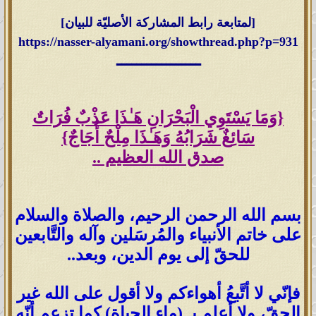
[لمتابعة رابط المشاركة الأصليّة للبيان]
https://nasser-alyamani.org/showthread.php?p=931
ـــــــــــــــــ
{وَمَا يَسْتَوِي الْبَحْرَانِ هَـٰذَا عَذْبٌ فُرَاتٌ
سَائِغٌ شَرَابُهُ وَهَـٰذَا مِلْحٌ أُجَاجٌ}
صدق الله العظيم ..
بسم الله الرحمن الرحيم، والصلاة والسلام
على خاتم الأنبياء والمُرسَلين وآله والتَّابعين
للحقّ إلى يوم الدين، وبعد..
فإنّي لا أتَّبعُ أهواءكم ولا أقول على الله غير
الحقّ، ولا أعلم بـ (ماء الحياة) كما تزعم أنّه