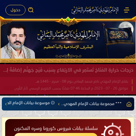
دخول
صَيْفُ سَقَرَ يَبدأُ في اجتياحِ شِتاءِ القُطبِ الشَّمالي كَما وعَدناكُم بالحقِّ لعَامِكم هذا (1445 هـ) ..
بقلم الإمام المهدي ناصر محمد اليماني يوم 18 - جمادى الآخرة - 1445 هـ
موافق 31 - 12 - 2023 م الساعة 07:44 صباحًا بحسب التقويم الرسمي لأمّ القُرى
۞ موسوعة بيانات الإمام المهدي
*** مجموعة بيانات الإمام المهدي ناصر محمد اليماني ***
سلسلة بيانات فيروس كورونا وسره المكنون