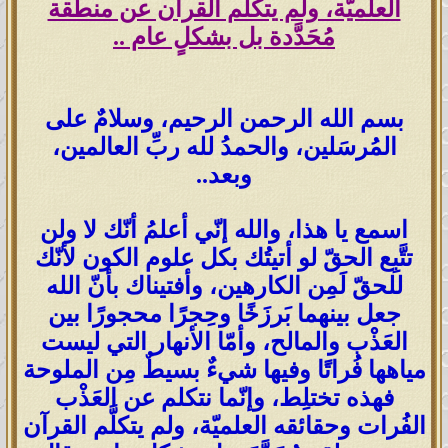
العلميّة، ولم يتكلَّم القرآن عن منطقة
مُحَدَّدة بل بشكلٍ عام ..
بسم الله الرحمن الرحيم، وسلامٌ على
المُرسَلين، والحمدُ لله ربِّ العالمين،
وبعد..
اسمع يا هذا، والله إنّي أعلمُ أنّك لا ولن
تتَّبِع الحقّ لو أتيتُك بكل علوم الكون لأنّك
للحقّ لَمِن الكارهين، وأفتيناك بأنّ الله
جعل بينهما بَرزَخًا وحِجرًا محجورًا بين
العَذْب والمالح، وأمّا الأنهار التي ليست
مياهها فُراتًا وفيها شيءٌ بسيطٌ مِن الملوحة
فهذه تختلِط، وإنّما نتكلم عن العَذْب
الفُرات وحقائقه العلميّة، ولم يتكلَّم القرآن