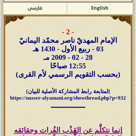
English
فارسى
- 2 -
الإمام المهديّ ناصر محمّد اليمانيّ
03 - ربيع الأول - 1430 هـ
28 - 02 - 2009 مـ
12:55 صباحًا
(بحسب التقويم الرسمي لأم القرى)
[لمتابعة رابط المشاركة الأصلية للبيان]
https://nasser-alyamani.org/showthread.php?p=932
ــــــــــــــــ
إنما نتكلَّم عن العَذْب الفُرات وحقائقه