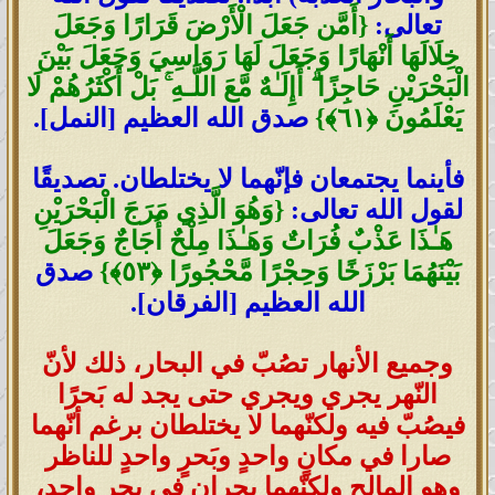
تعالى:
{أَمَّن جَعَلَ الْأَرْضَ قَرَارًا وَجَعَلَ
خِلَالَهَا أَنْهَارًا وَجَعَلَ لَهَا رَوَاسِيَ وَجَعَلَ بَيْنَ
الْبَحْرَيْنِ حَاجِزًا ۗ أَإِلَـٰهٌ مَّعَ اللَّـهِ ۚ بَلْ أَكْثَرُهُمْ لَا
يَعْلَمُونَ ﴿٦١﴾}
صدق الله العظيم [النمل].
فأينما يجتمعان فإنّهما لا يختلطان. تصديقًا
لقول الله تعالى:
{وَهُوَ الَّذِي مَرَجَ الْبَحْرَيْنِ
هَـٰذَا عَذْبٌ فُرَاتٌ وَهَـٰذَا مِلْحٌ أُجَاجٌ وَجَعَلَ
بَيْنَهُمَا بَرْزَخًا وَحِجْرًا مَّحْجُورًا ﴿٥٣﴾}
صدق
الله العظيم [الفرقان].
وجميع الأنهار تصُبّ في البحار، ذلك لأنّ
النّهر يجري ويجري حتى يجد له بَحرًا
فيصُبّ فيه ولكنّهما لا يختلطان برغم أنّهما
صارا في مكانٍ واحدٍ وبَحرٍ واحدٍ للناظر
وهو المالح ولكنّهما بحران في بحرٍ واحدٍ،