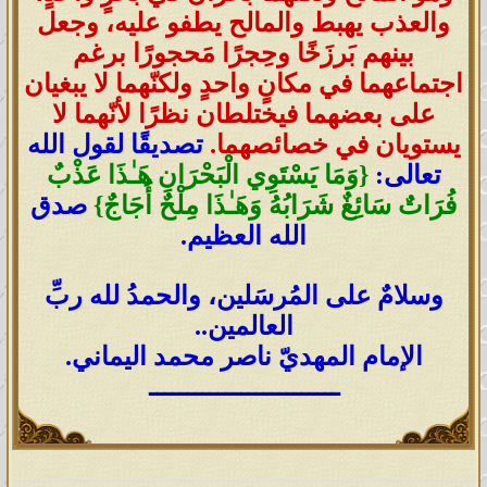
والعذب يهبط والمالح يطفو عليه، وجعل
بينهم بَرزَخًا وحِجرًا مَحجورًا برغم
اجتماعهما في مكانٍ واحدٍ ولكنّهما لا يبغيان
على بعضهما فيختلطان نظرًا لأنّهما لا
يستويان في خصائصهما.
تصديقًا لقول الله
تعالى:
{وَمَا يَسْتَوِي الْبَحْرَانِ هَـٰذَا عَذْبٌ
فُرَاتٌ سَائِغٌ شَرَابُهُ وَهَـٰذَا مِلْحٌ أُجَاجٌ}
صدق
الله العظيم.
وسلامٌ على المُرسَلين، والحمدُ لله ربِّ
العالمين..
الإمام المهديّ ناصر محمد اليماني.
ـــــــــــــــــــــــــ