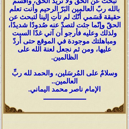
تبحث عن الحقّ ولا تريد الحقّ، وأقسمُ
بالله ربّ العالمين البَرّ الرحيم وأنت تعلم
حقيقة قَسَمي أنّك لم تأتِ إلينا لتبحث عن
الحقّ وإنّما جئت لتصدّ عنه صُدودًا شديدًا،
ولذلك وعليه فأرجو أن آتي غدًا السبت
ومباهلتك موجودة في الموقع حتى أردّ
عليها، ومن ثم نجعل لعنة الله على
الظالمين.
وسلامٌ على المُرسَلين، والحمد لله ربِّ
العالمين..
الإمام ناصر محمد اليماني.
ـــــــــــــــــــــ