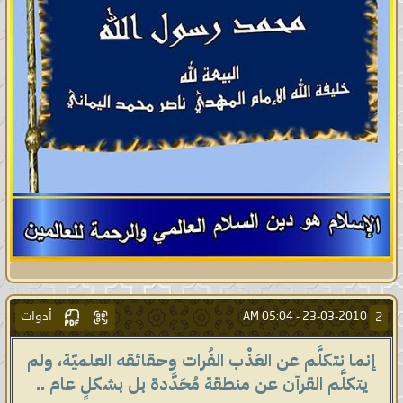
أدوات
2
05:04 AM
23-03-2010 -
إنما نتكلَّم عن العَذْب الفُرات وحقائقه العلميّة، ولم
يتكلَّم القرآن عن منطقة مُحَدَّدة بل بشكلٍ عام ..