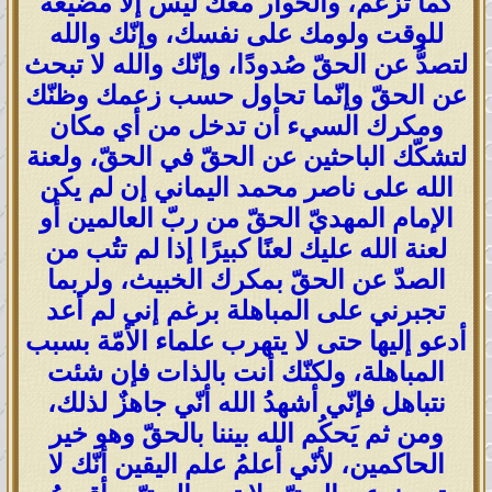
كما تزعم، والحوار معك ليس إلَّا مضيعة
للوقت ولومك على نفسك، وإنّك والله
لتصدُّ عن الحقّ صُدودًا، وإنّك والله لا تبحث
عن الحقّ وإنّما تحاول حسب زعمك وظنّك
ومكرك السيء أن تدخل من أي مكان
لتشكّك الباحثين عن الحقّ في الحقّ، ولعنة
الله على ناصر محمد اليماني إن لم يكن
الإمام المهديّ الحقّ من ربّ العالمين أو
لعنة الله عليك لعنًا كبيرًا إذا لم تتُب من
الصدّ عن الحقّ بمكرك الخبيث، ولربما
تجبرني على المباهلة برغم إني لم أعد
أدعو إليها حتى لا يتهرب علماء الأمّة بسبب
المباهلة، ولكنّك أنت بالذات فإن شئت
نتباهل فإنّي أشهدُ الله أنّي جاهزٌ لذلك،
ومن ثم يَحكُم الله بيننا بالحقّ وهو خير
الحاكمين، لأنّي أعلمُ علم اليقين أنّك لا