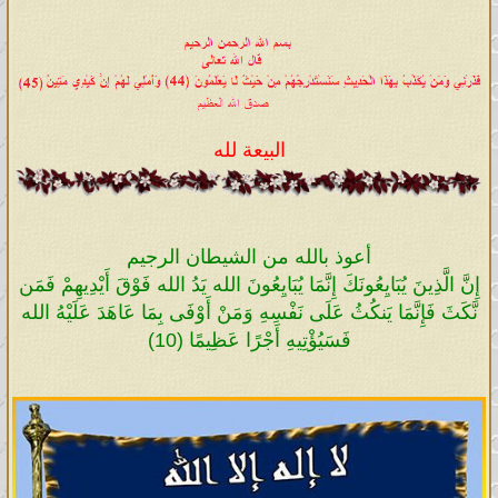
البيعة لله
أعوذ بالله من الشيطان الرجيم
إِنَّ الَّذِينَ يُبَايِعُونَكَ إِنَّمَا يُبَايِعُونَ الله يَدُ الله فَوْقَ أَيْدِيهِمْ فَمَن
نَّكَثَ فَإِنَّمَا يَنكُثُ عَلَى نَفْسِهِ وَمَنْ أَوْفَى بِمَا عَاهَدَ عَلَيْهُ الله
فَسَيُؤْتِيهِ أَجْرًا عَظِيمًا (10)