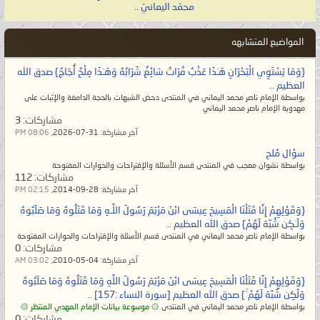
محمّد اليمانيّ ..
»
المواضيع المتشابهه
{وَمَا يَسْتَوِي الْبَحْرَانِ هَـٰذَا عَذْبٌ فُرَاتٌ سَائِغٌ شَرَابُهُ وَهَـٰذَا مِلْحٌ أُجَاجٌ} صدق الله
العظيم ..
بواسطة الإمام ناصر محمد اليماني في المنتدى دحض الشبهات بالحجة الدامغة والإثبات على
مهدوية الإمام ناصر محمد اليماني
مشاركات:
3
آخر مشاركة:
31-07-2026,
08:06 PM
سؤال مُلح
بواسطة نشوان معجب في المنتدى قسم الأسئلة والإقتراحات والحوارات المفتوحة
مشاركات:
112
آخر مشاركة:
28-09-2014,
02:15 PM
{وَقَوْلِهِمْ إِنَّا قَتَلْنَا الْمَسِيحَ عِيسَى ابْنَ مَرْيَمَ رَسُولَ اللَّـهِ وَمَا قَتَلُوهُ وَمَا صَلَبُوهُ
وَلَـٰكِن شُبِّهَ لَهُمْ} صدق الله العظيم ..
بواسطة الإمام ناصر محمد اليماني في المنتدى قسم الأسئلة والإقتراحات والحوارات المفتوحة
مشاركات:
0
آخر مشاركة:
04-05-2010,
03:02 AM
{وَقَوْلِهِمْ إِنَّا قَتَلْنَا الْمَسِيحَ عِيسَى ابْنَ مَرْيَمَ رَسُولَ اللَّهِ وَمَا قَتَلُوهُ وَمَا صَلَبُوهُ
وَلَٰكِن شُبِّهَ لَهُمْ ۚ} صدق الله العظيم [سورة النساء :157] ..
بواسطة الإمام ناصر محمد اليماني في المنتدى
۞ موسوعة بيانات الإمام المهدي المنتظر ۞
مشاركات:
0