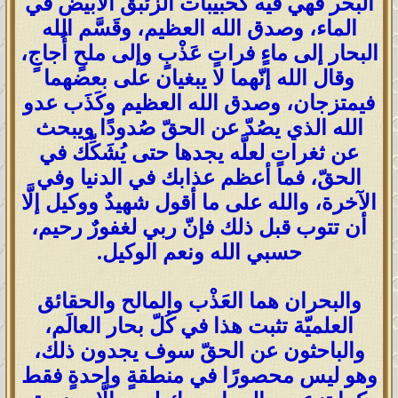
البحر فهي فيه كحبيبات الزئبق الأبيض في
الماء، وصدق الله العظيم، وقَسَّم الله
البحار إلى ماءٍ فراتٍ عَذْبٍ وإلى ملحٍ أُجاجٍ،
وقال الله إنّهما لا يبغيان على بعضهما
فيمتزجان، وصدق الله العظيم وكَذَب عدو
الله الذي يصُدّ عن الحقّ صُدودًا ويبحث
عن ثغراتٍ لعلَّه يجدها حتى يُشَكِّك في
الحقّ، فما أعظم عذابك في الدنيا وفي
الآخرة، والله على ما أقول شهيدٌ ووكيل إلَّا
أن تتوب قبل ذلك فإنّ ربي لغفورٌ رحيم،
حسبي الله ونعم الوكيل.
والبحران هما العَذْب والمالح والحقائق
العلميّة تثبت هذا في كُلّ بحار العالَم،
والباحثون عن الحقّ سوف يجدون ذلك،
وهو ليس محصورًا في منطقةٍ واحدةٍ فقط