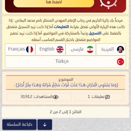
اضغط هنا
مرحباً بك زائرنا الكريم في رحاب الإمام المهدي المنتظر ناصر محمد اليماني : إذا
كانت هذه الزيارة الأولى تفضل بقراءة
التعليمات
أما إذا كنت تريد التسجيل فتفضل
بالضغط على
التسجيل
وتبدأ بالمشاركة في المواضيع، أما إذا كنت تريد تصفح
المواضيع فتفضل باختيار القسم المناسب أسفله.
العربية
فارسی
English
Français
Türkçe
الموضوع:
{وَمَا يَسْتَوِي الْبَحْرَانِ هَـٰذَا عَذْبٌ فُرَاتٌ سَائِغٌ شَرَابُهُ وَهَـٰذَا مِلْحٌ أُجَاجٌ} ..
تعليقات: 1
المشاهدات: 31912
النتائج 1 إلى 2 من 2
طباعة السلسلة