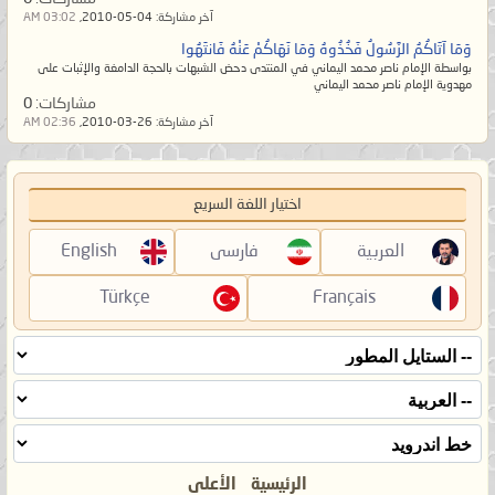
آخر مشاركة:
04-05-2010,
03:02 AM
وَمَا آتَاكُمُ الرَّسُولُ فَخُذُوهُ وَمَا نَهَاكُمْ عَنْهُ فَانتَهُوا
بواسطة الإمام ناصر محمد اليماني في المنتدى دحض الشبهات بالحجة الدامغة والإثبات على
مهدوية الإمام ناصر محمد اليماني
مشاركات:
0
آخر مشاركة:
26-03-2010,
02:36 AM
اختيار اللغة السريع
العربية
فارسی
English
Türkçe
Français
الرئيسية
الأعلى