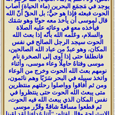
يوجد في مَجمَع البحرين (ماء الحياة) أصاب
الحوت فبعثه فإذا هو حيٌّ؛ بل الحقّ أنّ الله
قال لموسى أن يأخذ معه حوتًا وهو سَمَك
فيأخذه معه في وعائه عليه الصلاة
والسلام، وعَلَّمه الله بأنّه إذا بعث الله
الحوت سيجد الرجل الصالح في نفس
المكان، وهو عبدٌ من عباد الله الصالحين،
فانطلقا حتى إذا آوى إلى الصخرة نام
موسى وفتاهُ حامِلًا وعاء موسى، وأثناء
نومهم بعث الله الحوت وخرج من الوعاء
واتخذ سبيله في البحر سَرَبًا وهم نائمون،
ومن ثم أفاقوا وواصلوا رحلتهم منتظرين
متى يبعث الله الحوت حتى ينتظروا في
نفس المكان الذي يبعث الله فيه الحوت،
ثم قطعوا مسافةً شاقةً وقَرَّر موسى
الاستراحة وقال لفتاه: "آتِنا غداءنا لقد لقينا