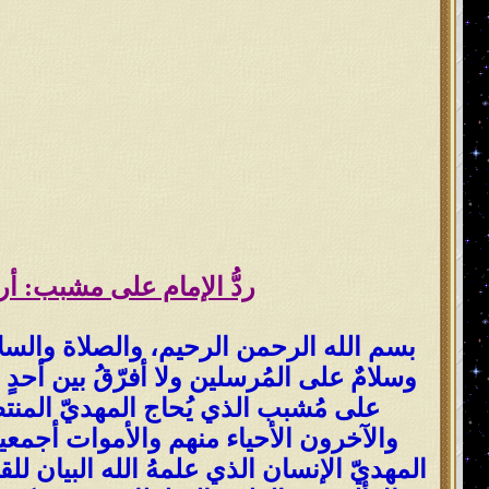
ردُّ الإمام على مشبب: أر
بسم الله الرحمن الرحيم، والصلاة والسلام 
وسلامٌ على المُرسلين ولا أفرّقُ بين أحدٍ 
على مُشبب الذي يُحاج المهديّ المنتظ
والآخرون الأحياء منهم والأموات أجمعين 
المهديّ الإنسان الذي علمهُ الله البيان لل