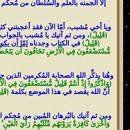
إلا ألجمته بالعلم والسُلطان من مُحكم 
ويا أخي مُشبب، أمّا الآن فقد أعجبتني ك
{قَلِيلٌ}
، ومن ثم آتيك يا مُشبب بالجواب م
{قَلِيلٌ}
في الكتاب وجدناه
إمّا أن يكو
مُّسْتَضْعَفُونَ فِي الْأَرْضِ تَخَافُونَ أَن يَتَخَطَّفَكُم
وهُنا يذكِّر الله الصحابة المُكرمين الذي
{وَاذْكُرُوا إِذْ أَنتُمْ قَلِيلٌ مُّسْتَضْعَفُونَ فِي الْأ
أنّ الله يقصد في هذا الموضع بكلمة
{قَلِ
ومن ثم آتيك بالبُرهان المُبين من مُحكم 
وَأُخْرَىٰ كَافِرَةٌ يَرَوْنَهُم مِّثْلَيْهِمْ رَأْيَ الْعَيْنِ ۚ و