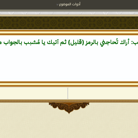
أدوات الموضوع
بب: أراك تُحاجني بالرمز (قليل) ثم آتيك يا مُشبب بالجواب م