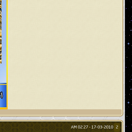
02:27 AM
17-03-2010 -
2