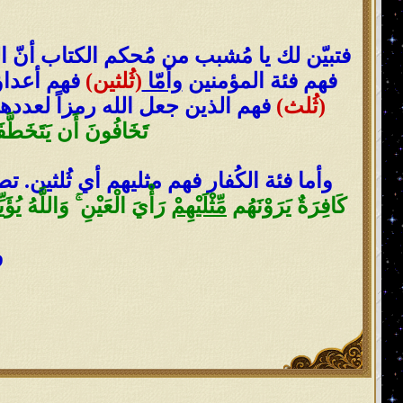
فتبيّن لك يا مُشبب من مُحكم الكتاب أنّ 
فهم فئة المؤمنين
وأمّا
(ثُلثين)
فهم أعداؤ
(ثُلث)
فهم الذين جعل الله رمزاً لعدد
تَخَافُونَ أَن يَتَخَطَّفَ
وأما فئة الكُفار فهم مثليهم أي ثُلثين. ت
كَافِرَةٌ يَرَوْنَهُم
مِّثْلَيْهِمْ
رَأْيَ الْعَيْنِ ۚ وَاللَّهُ يُؤَي
و