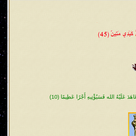
اهَدَ عَلَيْهُ الله فَسَيُؤْتِيهِ أَجْرًا عَظِيمًا (10)