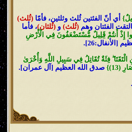
لِيلٌ}
أي أنّ الفئتين ثُلث وثلثين، فأمّا
(ثُلث)
التقت الفئتان وهم
(ثُلث)
و
(ثُلثان)
، فأما
ا إِذْ أَنتُمْ
قَلِيلٌ
مُّسْتَضْعَفُونَ فِي الْأَرْضِ
 [الأنفال:26].
 الْتَقَتَا ۖ فِئَةٌ تُقَاتِلُ فِي سَبِيلِ اللَّهِ وَأُخْرَىٰ
رِ (13)}
صدق الله العظيم [آل عمران].