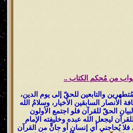
جواب من مُحكم الكتاب ..
مُتطهرين والتابعين للحقّ إلى يوم الدين،
فة الأنصار السابقين الأخيار، وسلامُ الله
يان الحقّ للقرآن فلو اجتمع الأولون
للقرآن ليجعل الله عبده وخليفته الإمام
فلا يُحاجني أي إنسانٍ أو جانٍّ من القرآن