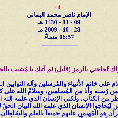
- 1 -
الإمام ناصر محمد اليماني
09 - 11 - 1430 هـ
28 - 10 - 2009 مـ
06:57 مساءً
ــــــــــــــــــــ
اك تُحاجني بالرمز (قليل) ثم آتيك يا مُشبب بال
على خاتم الأنبياء والمُرسلين وآله التوابين ال
من رُسله وأنا من المُسلمين، وسلامُ الله على كا
َر من الكتاب، ولكني الإنسان الذي علمه الله الب
ليُحاجوا الإنسان الذي علمه الله البيان الحقّ 
قرآن هو المُهيمن عليهم جميعاً بالعلم والسُلطان، 