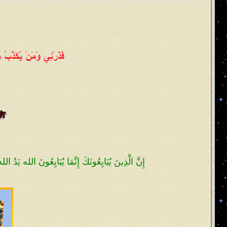
إِنَّ الَّذِينَ يُبَايِعُونَكَ إِنَّمَا يُبَايِعُونَ الله يَدُ