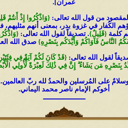
عمران].
المقصود من قول الله تعالى:
{وَاذْكُرُوا إِذْ أَنتُمْ قَ
هم الكُفار في غزوة بدر، بمعنى أنهم مثليهم، ف
هم كلمة
{قَلِيلٌ}
. تصديقاً لقول الله تعالى:
{وَاذْكُرُو
كُمُ النَّاسُ فَآوَاكُمْ وَأَيَّدَكُم بِنَصْرِهِ}
صدق الله العظيم
صديقاً لقول الله تعالى:
{قَدْ كَانَ لَكُمْ آيَةٌ فِي فِئَتَيْنِ
ِّدُ بِنَصْرِهِ مَن يَشَاءُ ۗ إِنَّ فِي ذَٰلِكَ لَعِبْرَةً لِّأُولِي الْأَبْصَا
سلامٌ على المُرسلين والحمدُ لله ربّ العالمين..
أخوكم الإمام ناصر محمد اليماني.
ـــــــــــــــــــــ