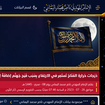
قسم البيانات
صَيْفُ سَقَرَ يَبدأُ في اجتياحِ شِتاءِ القُطبِ الشَّمالي كَما وعَدناكُم بالحقِّ 
بقلم الإمام المهدي ناصر محمد اليماني يوم 18 - جمادى الآخرة - 1445 هـ
موافق 31 - 12 - 2023 م الساعة 07:44 صباحًا بحسب التقويم الرسمي لأمّ القُرى
۞ موس
*** مجموعة بيانات الإمام المهدي ناصر محمد اليماني ***