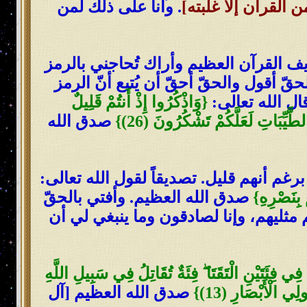
ن القرآن إلا غلبته]
. وأنا على ذلك لمن
يف القرآن العظيم وأراك تُحاجني بالرمز
ّ أقول والحقّ أحقّ أن يُتبع أنّ الرمز
قال الله تعالى:
{وَاذْكُرُوا إِذْ أَنتُمْ قَلِيلٌ
ِّبَاتِ لَعَلَّكُمْ تَشْكُرُونَ (26)}
صدق الله
رغم أنهم قليل. تصديقاً لقول الله تعالى:
 بِنَصْرِهِ}
صدق الله العظيم. وأفتي بالحقّ
ثليهم، وإنا لصادقون وما ينبغي لي أن
فِي فِئَتَيْنِ الْتَقَتَا ۖ فِئَةٌ تُقَاتِلُ فِي سَبِيلِ اللَّهِ
لِي الْأَبْصَارِ (13)}
صدق الله العظيم [آل