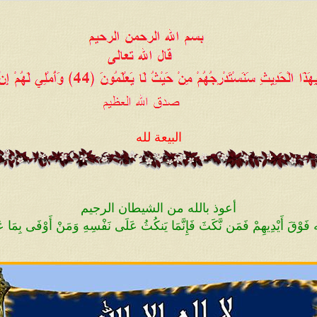
البيعة لله
أعوذ بالله من الشيطان الرجيم
 الله فَوْقَ أَيْدِيهِمْ فَمَن نَّكَثَ فَإِنَّمَا يَنكُثُ عَلَى نَفْسِهِ وَمَنْ أَوْفَى بِمَا عَ