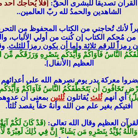
القرآن تصديقاً للبشرى الحقّ:
[فلا يُحاجك أحد م
الشاهدين والحمدُ لله ربّ العالمين..
ثيراً لأنك تُحاجني من الكتاب المحفوظ من التحر
ن مُحكم الكتاب إن كُنت من أولي الألباب، والحق
ن رمزاً للرقم ثلاثة وإما أن يكون رمزاً للثلث
. و
ُ النَّاسُ فَآوَاكُمْ وَأَيَّدَكُم بِنَصْرِهِ وَرَزَقَكُم مِّنَ الطَّي
العظيم [الأنفال].
ن حضروا معركة بدر يوم نصرهم الله على أعدائهم ب
َرْضِ تَخَافُونَ أَن يَتَخَطَّفَكُمُ النَّاسُ فَآوَاكُمْ وَأَيَّدَكُم
يلٌ}
أي أنهم
ثُلث
يُقاتلون
ثُلثين
بمعنى أن عدوهم م
أفتيكم بغير علم من الله وأنهُ حقاً يقصد ثُلثاً.
القرآن العظيم وقال الله تعالى:
{قَدْ كَانَ لَكُمْ آيَةٌ 
َاللَّهُ يُؤَيِّدُ بِنَصْرِهِ مَن يَشَاءُ ۗ إِنَّ فِي ذَٰلِكَ لَعِبْرَةً لِّأُو