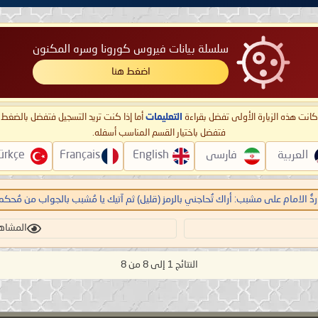
سلسلة بيانات فيروس كورونا وسره المكنون
اضغط هنا
ا كانت هذه الزيارة الأولى تفضل بقراءة
التعليمات
أما إذا كنت تريد التسجيل فتفضل بالضغ
فتفضل باختيار القسم المناسب أسفله.
العربية
فارسی
English
Français
ürkçe
ردُّ الامام على مشبب: أراك تُحاجني بالرمز (قليل) ثم آتيك يا مُشبب بالجواب من مُحكم 
المشاهدات:
النتائج 1 إلى 8 من 8