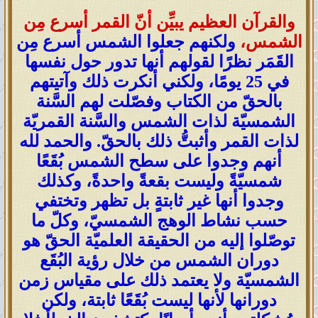
والقرآن العظيم يبيِّن أنّ القمر أسرع مِن
الشمس،
ولكنهم جعلوا الشمس أسرع مِن
القَمَر نظرًا لقولهم أنها تدور حول نفسها
في 25 يومًا، ولكني أنكرت ذلك وآتيتهم
بالحقّ من الكتاب وفصّلت لهم السَّنة
الشمسيّة لذات الشمس والسَّنة القمريّة
لذات القمر وأثبتُّ ذلك بالحقّ. والحمد لله
أنهم وجدوا على سطح الشمس بُقَعًا
شمسيّةً وليست بقعةً واحدةً، وكذلك
وجدوا أنها غير ثابتةٍ بل تظهر وتختفي
حسب نشاط الوهج الشمسيّ، وكلّ ما
توصّلوا إليه من الحقيقة العلميّة الحقّ هو
دوران الشمس من خلال رؤية البُقَع
الشمسيّة ولا يعتمد ذلك على مقياس زمن
دورانها لأنها ليست بُقَعًا ثابتة، ولكن