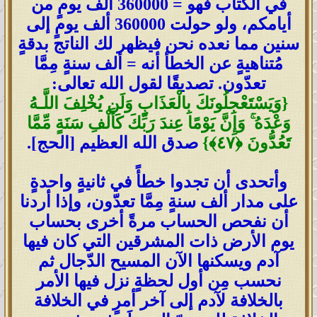
في الكتاب فهو = 360000 ألف يومٍ من
أيامكم، ولو حولت 360000 ألف يومٍ إلى
سنين مما نعده نحن فيظهر لك الناتج بدقةٍ
مُتناهيةٍ عن الخطأ أنه = ألف سنةٍ مِمَّا
تعدّون. تصديقًا لقول الله تعالى:
{وَيَسْتَعْجِلُونَكَ بِالْعَذَابِ وَلَن يُخْلِفَ اللَّـهُ
وَعْدَهُ ۚ وَإِنَّ يَوْمًا عِندَ رَبِّكَ كَأَلْفِ سَنَةٍ مِّمَّا
تَعُدُّونَ ﴿٤٧﴾}
صدق الله العظيم [الحج].
وأتحدى أن تجدوا خطأً في ثانيةٍ واحدةٍ
على مدار ألف سنةٍ مِمَّا تعدّون، وإذا أردنا
أن نفحص الحساب مرةً أخرى بحساب
يوم الأرض ذات المشرقين التي كان فيها
آدم ويسكنها الآن المسيح الدّجال ثم
نحسب مِن أول لحظةٍ نزل فيها الأمر
بالخلافة لآدم إلى آخر أمرٍ في الخلافة