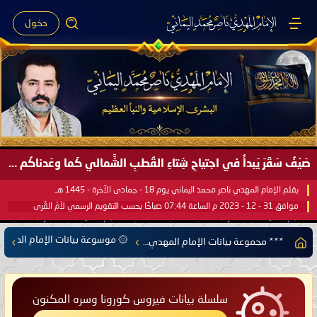
دخول
صَيْفُ سَقَرَ يَبدأُ في اجتياحِ شِتاءِ القُطبِ الشَّمالي كَما وعَدناكُم بالحقِّ لعَامِكم هذا (1445 هـ) ..
بقلم الإمام المهدي ناصر محمد اليماني يوم 18 - جمادى الآخرة - 1445 هـ
موافق 31 - 12 - 2023 م الساعة 07:44 صباحًا بحسب التقويم الرسمي لأمّ القُرى
۞ موسوعة بيانات الإمام المهدي
*** مجموعة بيانات الإمام المهدي ناصر محمد اليماني ***
سلسلة بيانات فيروس كورونا وسره المكنون