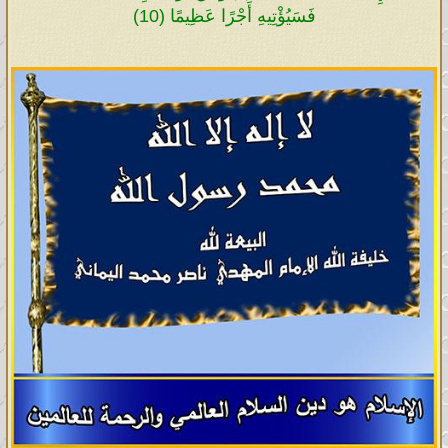
فَسَيُؤْتِيهِ أَجْرًا عَظِيمًا (10)