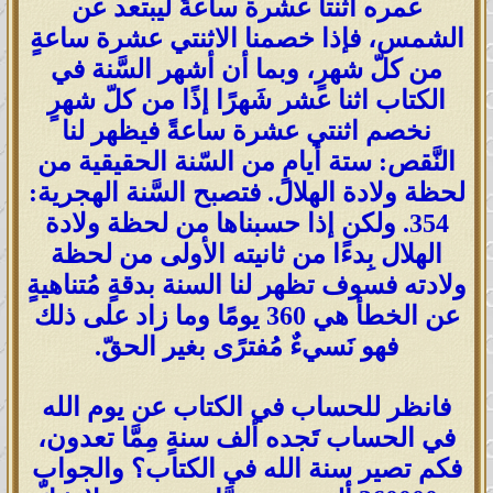
عمره اثنتا عشرة ساعةً ليبتعد عن
الشمس، فإذا خصمنا الاثنتي عشرة ساعةٍ
من كلّ شهرٍ، وبما أن أشهر السَّنة في
الكتاب اثنا عشر شَهرًا إذًا من كلّ شهرٍ
نخصم اثنتي عشرة ساعةً فيظهر لنا
النَّقص: ستة أيامٍ من السّنة الحقيقية من
لحظة ولادة الهلال. فتصبح السَّنة الهجرية:
354. ولكن إذا حسبناها من لحظة ولادة
الهلال بِدءًا من ثانيته الأولى من لحظة
ولادته فسوف تظهر لنا السنة بدقةٍ مُتناهيةٍ
عن الخطأ هي 360 يومًا وما زاد على ذلك
فهو نَسيءٌ مُفترًى بغير الحقّ.
فانظر للحساب في الكتاب عن يوم الله
في الحساب تَجده ألف سنةٍ مِمَّا تعدون،
فكم تصير سنة الله في الكتاب؟ والجواب