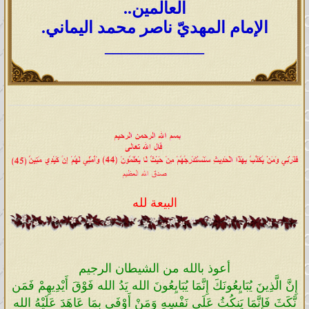
العالمين..
الإمام المهديّ ناصر محمد اليماني.
____________
البيعة لله
أعوذ بالله من الشيطان الرجيم
إِنَّ الَّذِينَ يُبَايِعُونَكَ إِنَّمَا يُبَايِعُونَ الله يَدُ الله فَوْقَ أَيْدِيهِمْ فَمَن
نَّكَثَ فَإِنَّمَا يَنكُثُ عَلَى نَفْسِهِ وَمَنْ أَوْفَى بِمَا عَاهَدَ عَلَيْهُ الله