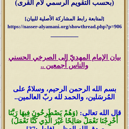
(بحسب التقويم الرسمي لأم القرى)
[لمتابعة رابط المشاركة الأصلية للبيان]
https://nasser-alyamani.org/showthread.php?p=906
________
بيان الإمام المهديّ إلى الصرخي الحسني
والناس أجمعين ..
بسم الله الرحمن الرحيم، وسلامٌ على
المُرسَلين، والحمد لله ربّ العالمين..
قال الله تعالى:
{وَهُمْ يَصْطَرِخُونَ فِيهَا رَبَّنَا
أَخْرِجْنَا نَعْمَلْ صَالِحًا غَيْرَ الَّذِي كُنَّا نَعْمَلُ}