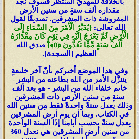
بالخلافة للمهديّ المنتظَر فسوف نجد
مقداره ألف سنةٍ من سنين الأرض
المفروشة ذات المشرقين. تصديقًا لقول
الله تعالى:
{يُدَبِّرُ الْأَمْرَ مِنَ السَّمَاءِ إِلَى
الْأَرْضِ ثُمَّ يَعْرُجُ إِلَيْهِ فِي يَوْمٍ كَانَ مِقْدَارُهُ
أَلْفَ سَنَةٍ مِّمَّا تَعُدُّونَ ﴿٥﴾}
صدق الله
العظيم [السجدة].
وفي هذا الموضع أخبركم بأنّ آخر خليفةٍ
يتنزَّل الأمر من الله بطاعته من البشر -
خاتم خلفاء الله من البشر - هو بعد ألف
سنةٍ من سنين الأرض ذات المشرقين
وذلك يعدل سنةً واحدةً فقط مِن سنين الله
في الكتاب. وبما أن يوم أرض المشرقين
يعدل سنةً بحسب أيامنا إذًا السنة الواحدة
من سنين أرض المشرقين هي تعدل 360