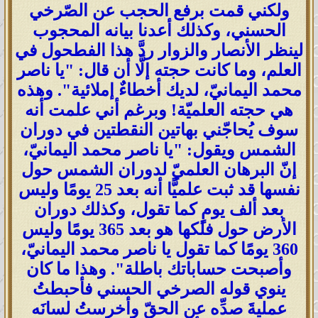
ولكني قمت برفع الحجب عن الصّرخي
الحسني، وكذلك أعدنا بيانه المحجوب
لينظر الأنصار والزوار ردَّ هذا الفطحول في
العلم، وما كانت حجته إلَّا أن قال: "يا ناصر
محمد اليمانيّ، لديك أخطاءٌ إملائية". وهذه
هي حجته العلميّة! وبرغم أني علمت أنه
سوف يُحاجّني بهاتين النقطتين في دوران
الشمس ويقول: "يا ناصر محمد اليمانيّ،
إنّ البرهان العلميّ لدوران الشمس حول
نفسها قد ثبت علميًّا أنه بعد 25 يومًا وليس
بعد ألف يومٍ كما تقول، وكذلك دوران
الأرض حول فلكها هو بعد 365 يومًا وليس
360 يومًا كما تقول يا ناصر محمد اليمانيّ،
وأصبحت حساباتك باطلة". وهذا ما كان
ينوي قوله الصرخي الحسني فأحبطتُ
عمليةَ صدِّه عن الحقّ وأخرستُ لسانَه