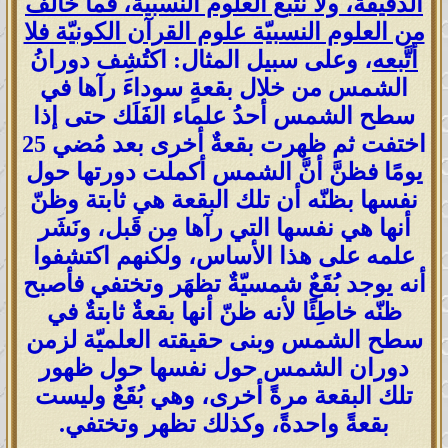
الدقيقة، ولا نتّبع العلوم النسبيّة، فَما خالَف
من العلوم النسبيّة علوم القرآن الكونيّة فلا
أتَّبعه
، وعلى سبيل المثال: اكتُشِف دورانُ
الشمس من خلال بقعةٍ سوداءَ رآها في
سطح الشمس أحدُ علماء الفَلَك حتى إذا
اختفت ثم ظهرت بقعةٌ أخرى بعد مُضي 25
يومًا فظنَّ أنَّ الشمس أكملت دورتها حول
نفسها بظنّه أن تلك البقعة هي ثابتة وظنّ
أنها هي نفسها التي رآها مِن قَبل، ونَشَر
علمه على هذا الأساس، ولكنهم اكتشفوا
أنه يوجد بُقَعٌ شمسيّةٌ تظهَر وتختفي فأصبح
ظنّه خاطِئًا لأنه ظنّ أنها بقعةٌ ثابتةٌ في
سطح الشمس وبنى حقيقته العلميّة لزمن
دوران الشمس حول نفسها حول ظهور
تلك البقعة مرةً أخرى، وهي بُقَعٌ وليست
بقعةً واحدةً، وكذلك تظهر وتختفي.