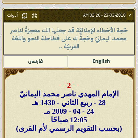
أدوات
2
02:20 AM
23-03-2010 -
حُجة الأخطاء الإملائيّة قد جعلها الله معجزةً لناصر
محمد اليمانيّ وحُجةً له على فطاحلة النحو واللغة
العربيّة ..
English
فارسى
- 2 -
الإمام المهدي ناصر محمد اليمانيّ
28 - ربيع الثاني - 1430 هـ
24 - 04 - 2009 مـ
12:05 صباحًا
(بحسب التقويم الرسمي لأم القرى)