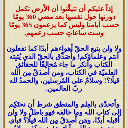
إذاً عليكم أن تتيقَّنوا أن الأرض تكمل
دورتها حول نفسها بعد مضي 360 يومًا
حسب أيامنا وليس كما يزعمون 365 يومًا
وست ساعاتٍ حسب زعمهم.
ولا ولن يتبع الحقّ أهواءهم أبدًا كما تفعلون
أنتم وعلماؤكم! وأُصَدِّق بالحقّ الذي يُثبِته
الكتاب وأنكر ما جاء مُخالِفًا للحقائق
العلميّة في الكتاب، ومن أصدَقُ مِن الله
قيلًا؟! وسلامٌ على المُرسلين، والحمدُ لله
ربّ العالمين.
وأتحدّى بالعِلم والمنطق شرط أن نحتَكِم
إلى كتاب الله وما خالفه فهو باطلٌ ولا ولن
أقبله أبدًا، ومَن أصدقُ مِن الله قيلًا؟ فبأي