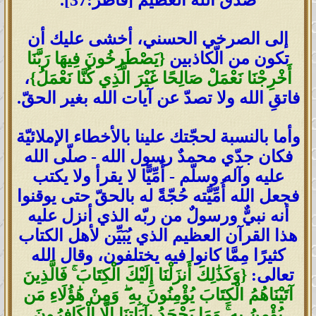
صدق الله العظيم [فاطر:37].
إلى الصرخي الحسني، أخشى عليك أن
تكون من الّكاذبين
{يَصْطَرِخُونَ فِيهَا رَبَّنَا
أَخْرِجْنَا نَعْمَلْ صَالِحًا غَيْرَ الَّذِي كُنَّا نَعْمَلُ}
،
فاتقِ الله ولا تصدّ عن آيات الله بغير الحقّ.
وأما بالنسبة لحجّتك علينا بالأخطاء الإملائيّة
فكان جدّي محمدٌ رسول الله - صلّى الله
عليه وآله وسلّم - أُمِّيًّا لا يقرأ ولا يكتب
فجعل الله أُمِّيَّته حُجّةً له بالحقّ حتى يوقنوا
أنه نبيٌّ ورسولٌ من ربّه الذي أنزل عليه
هذا القرآن العظيم الذي يُبَيِّن لأهل الكتاب
كثيرًا مِمَّا كانوا فيه يختلفون، وقال الله
تعالى:
{وَكَذَٰلِكَ أَنزَلْنَا إِلَيْكَ الْكِتَابَ ۚ فَالَّذِينَ
آتَيْنَاهُمُ الْكِتَابَ يُؤْمِنُونَ بِهِ ۖ وَمِنْ هَٰؤُلَاءِ مَن
يُؤْمِنُ بِهِ ۚ وَمَا يَجْحَدُ بِآيَاتِنَا إِلَّا الْكَافِرُونَ