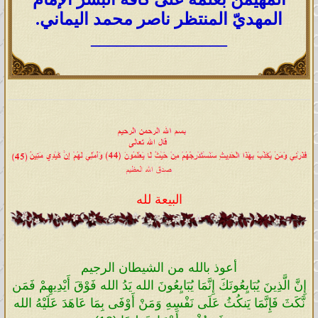
المهديّ المنتظر ناصر محمد اليماني.
________________
البيعة لله
أعوذ بالله من الشيطان الرجيم
إِنَّ الَّذِينَ يُبَايِعُونَكَ إِنَّمَا يُبَايِعُونَ الله يَدُ الله فَوْقَ أَيْدِيهِمْ فَمَن
نَّكَثَ فَإِنَّمَا يَنكُثُ عَلَى نَفْسِهِ وَمَنْ أَوْفَى بِمَا عَاهَدَ عَلَيْهُ الله