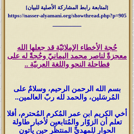
[لمتابعة رابط المشاركة الأصلية للبيان]
https://nasser-alyamani.org/showthread.php?p=905
________
حُجة الأخطاء الإملائيّة قد جعلها الله
معجزةً لناصر محمد اليمانيّ وحُجةً له على
فطاحلة النحو واللغة العربيّة ..
بسم الله الرحمن الرحيم، وسلامٌ على
المُرسَلين، والحمد لله ربّ العالمين..
أخي الكريم ابن عمر المُكرم المُحترم، أفلا
تعلم أن الزوّار والمُتابعين لأخبار طاولة
الحوار للمهديِّ المنتظَر حين يأتون