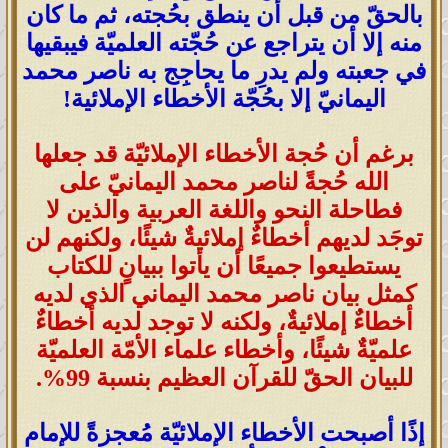
بالحقّ من قبل أن ينطق بحُجته، ثم ما كان
منه إلا أن يتراجع عن حُجّته العلميّة فيبقيها
في جعبته ولم يدرِ ما يحاجِج به ناصر محمد
اليمانيّ إلا بحُجّة الأخطاء الإملائية!
برغم أن حُجة الأخطاء الإملائيّة قد جعلها
الله حُجةً لناصر محمد اليمانيّ على
فطاحلة النحو واللغة العربية والذين لا
توجَد لديهم أخطاءٌ إملائيةٌ شيئًا، ولكنهم لن
يستطيعوا جميعًا أن يأتوا ببيانٍ للكتاب
كمثل بيان ناصر محمد اليماني الذي لديه
أخطاءٌ إملائيةٌ، ولكنه لا توجد لديه أخطاءٌ
علميّةٌ شيئًا، وأخطاء علماء الأمّة العلميّة
للبيان الحقّ للقرآن العظيم بنسبة 99%.
إذًا أصبحت الأخطاء الإملائيّة مُعجزةً للإمام