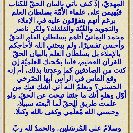
المهديّ،
إذْ كيف يأتي بالبيان الحقّ للكتاب
فيُهيمن على علماء الأمّة بسلطان العلم
برغم أنهم يتفوّقون عليه في الإملاء
والتجويد والغُنّة والقلقلة؟ ولكن ناصر
محمد اليمانيّ أتاهم بسلطان العلم الحقّ
وأحسن تفسيرًا، ولم يبعثني الله لأحاجكم
بالإملاء بل بسلطان العلم بالبيان الحقّ
للقرآن العظيم، فآتنا بحُجتك العلميّة إن
كنت من الصادقين كما وعدتنا بذلك، أم إنه
وقع الفأس في الرأس أيها الصّرخي
الحسني؟ ويعلمُ الله أني أشك فيك من
أوّل وهلةٍ أنك ما جئتنا تبحث عن الحقّ، ولو
علمت طريق الحقّ لَما اتَّبعته سبيلًا،
وحسبي الله مُعلِّمي وكفى بالله وكيلًا.
وسلامٌ على المُرسَلين، والحمدُ لله ربّ