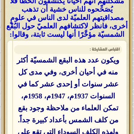
مُشكلتهم أنهم أحيانًا يكتشفون الخطأ فلا
يُصَحِّحوه للناس خشية أن تذهب
مصداقيتهم العلميّة لدى الناس في علومٍ
أخرى، فانظر لاكتشافهم العلميّ حول البُقَع
الشمسيّة مؤخَّرًا أنها ليست ثابتة، وقالوا:
اقتباس المشاركة :
ويكون عدد هذه البقع الشمسيّة أكثر
منه في أحيان أخرى، وفي مدى كل
عشر سنوات أو إحدى عشر كما في
السنوات 1937م، 1947م، 1958م،
تمكن العلماء من ملاحظة وجود بقع
من كلف الشمس بأعداد كبيرة جداً.
ولهذه الكلف السوداء التي تقع على