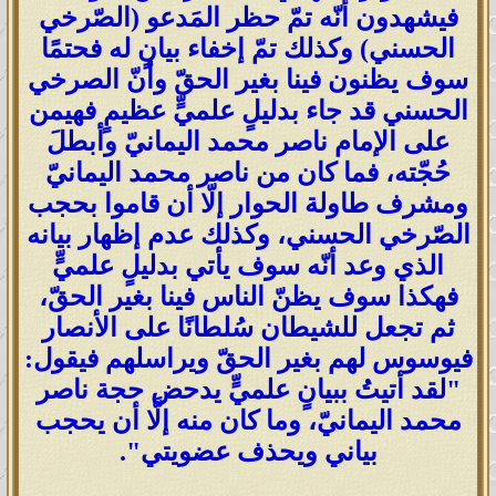
فيشهدون أنّه تمّ حظر المَدعو (الصّرخي
الحسني) وكذلك تمّ إخفاء بيانٍ له فحتمًا
سوف يظنون فينا بغير الحقّ وأنّ الصرخي
الحسني قد جاء بدليلٍ علميٍّ عظيمٍ فهيمن
على الإمام ناصر محمد اليمانيّ وأبطلَ
حُجّته، فما كان من ناصر محمد اليمانيّ
ومشرف طاولة الحوار إلّا أن قاموا بحجب
الصّرخي الحسني، وكذلك عدم إظهار بيانه
الذي وعد أنّه سوف يأتي بدليلٍ علميٍّ
فهكذا سوف يظنّ الناس فينا بغير الحقّ،
ثم تجعل للشيطان سُلطانًا على الأنصار
فيوسوس لهم بغير الحقّ ويراسلهم فيقول:
"لقد أتيتُ ببيانٍ علميٍّ يدحض حجة ناصر
محمد اليمانيّ، وما كان منه إلَّا أن يحجب
بياني ويحذف عضويتي".