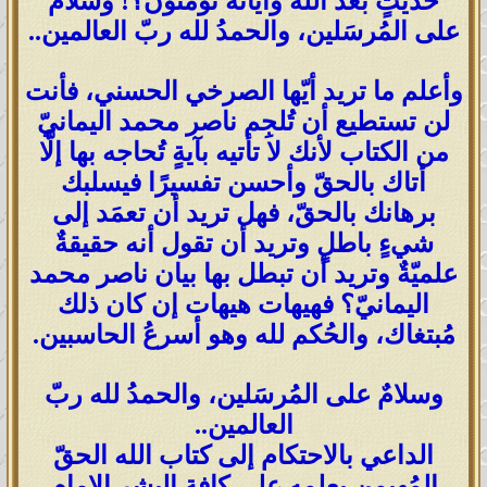
حديثٍ بعد الله وآياته تؤمنون؟! وسلامٌ
على المُرسَلين، والحمدُ لله ربّ العالمين..
وأعلم ما تريد أيّها الصرخي الحسني، فأنت
لن تستطيع أن تُلجِم ناصر محمد اليمانيّ
من الكتاب لأنك لا تأتيه بآيةٍ تُحاجه بها إلَّا
أتاك بالحقّ وأحسن تفسيرًا فيسلبك
برهانك بالحقّ، فهل تريد أن تعمَد إلى
شيءٍ باطلٍ وتريد أن تقول أنه حقيقةٌ
علميّةٌ وتريد أن تبطل بها بيان ناصر محمد
اليمانيّ؟ فهيهات هيهات إن كان ذلك
مُبتغاك، والحُكم لله وهو أسرعُ الحاسبين.
وسلامٌ على المُرسَلين، والحمدُ لله ربّ
العالمين..
الداعي بالاحتكام إلى كتاب الله الحقّ
المُهيمن بعلمه على كافة البشر الإمام