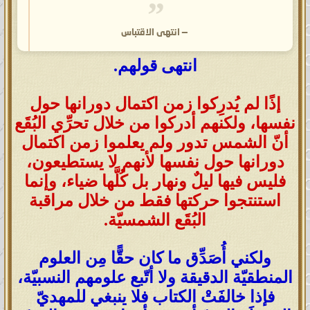
—
انتهى الاقتباس
انتهى قولهم.
إذًا لم يُدرِكوا زمن اكتمال دورانها حول
نفسها، ولكنهم أدركوا من خلال تحرِّي البُقَع
أنّ الشمس تدور ولم يعلموا زمن اكتمال
دورانها حول نفسها لأنهم لا يستطيعون،
فليس فيها ليلٌ ونهار بل كُلَّها ضياء، وإنما
استنتجوا حركتها فقط من خلال مراقبة
البُقَع الشمسيّة.
ولكني أُصَدِّق ما كان حقًّا مِن العلوم
المنطقيّة الدقيقة ولا أتّبع علومهم النسبيّة،
فإذا خالفَتْ الكتاب فلا ينبغي للمهديّ