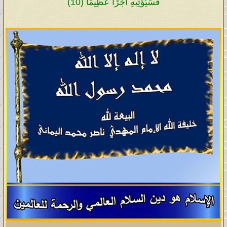
فَسَيُؤْتِيهِ أَجْرًا عَظِيمًا (10)