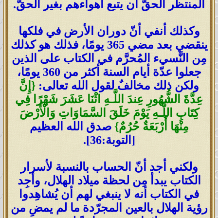
المنتظَر الحقّ أن يتبع أهواءهم بغير الحقّ.
وكذلك أنفي أنّ دوران الأرض في فلكها
ينقضي بعد مضي 365 يومًا، فذلك هو كذلك
مِن النَّسيء المُحرَّم في الكتاب على الذين
جعلوا عدّة أيام السنة أكثر من 360 يومًا،
ولكن ذلك مخالفٌ لقول الله تعالى:
{إِنَّ
عِدَّةَ الشُّهُورِ عِندَ اللَّـهِ اثْنَا عَشَرَ شَهْرًا فِي
كِتَابِ اللَّـهِ يَوْمَ خَلَقَ السَّمَاوَاتِ وَالْأَرْضَ
مِنْهَا أَرْبَعَةٌ حُرُمٌ}
صدق الله العظيم
[التوبة:36].
ولكني أجد أنّ الحساب بالنسبة لأسرار
الكتاب يبدأ مِن لحظة ميلاد الهلال، وأجِد
في الكتاب أنه لا ينبغي لهم أن يُشاهِدوا
رؤية الهلال بالعين المجرّدة ما لم يمضِ من