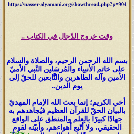
https://nasser-alyamani.org/showthread.php?p=904
_______
وقت خروج الدّجال في الكتاب ..
بسم الله الرحمن الرحيم، والصلاة والسلام
على خاتم الأنبياء والمُرسَلين النَّبي الأميّ
الأمين وآله الطاهرين والتَّابعين للحقّ إلى
يوم الدين..
أخي الكريم؛ إنما بعث الله الإمام المهديّ
بالبيان الحقّ للقرآن العظيم فيُجاهدهم به
جهادًا كبيرًا بالِعلم والمنطق على الواقع
الحقيقي، ولا أتّبع أهواءهم، وأبيّنه لقومٍ