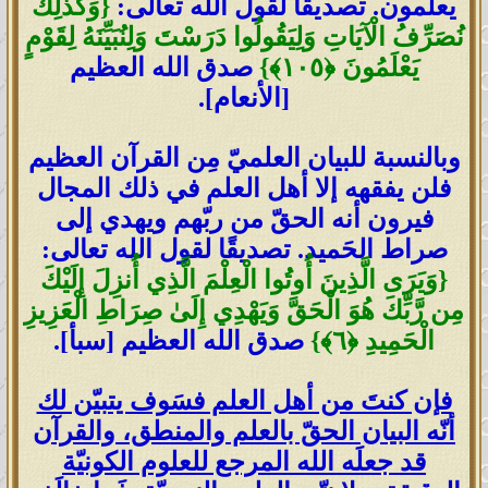
يعلمون. تصديقًا لقول الله تعالى:
{وَكَذَٰلِكَ
نُصَرِّفُ الْآيَاتِ وَلِيَقُولُوا دَرَسْتَ وَلِنُبَيِّنَهُ لِقَوْمٍ
يَعْلَمُونَ ﴿١٠٥﴾}
صدق الله العظيم
[الأنعام].
وبالنسبة للبيان العلميّ مِن القرآن العظيم
فلن يفقهه إلا أهل العلم في ذلك المجال
فيرون أنه الحقّ من ربّهم ويهدي إلى
صراط الحَميد. تصديقًا لقول الله تعالى:
{وَيَرَى الَّذِينَ أُوتُوا الْعِلْمَ الَّذِي أُنزِلَ إِلَيْكَ
مِن رَّبِّكَ هُوَ الْحَقَّ وَيَهْدِي إِلَىٰ صِرَاطِ الْعَزِيزِ
الْحَمِيدِ ﴿٦﴾}
صدق الله العظيم [سبأ].
فإن كنتَ من أهل العلم فسَوف يتبيّن لك
أنّه البيان الحقّ بالعلم والمنطق، والقرآن
قد جعلَه الله المرجع للعلوم الكونيّة