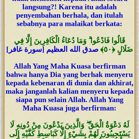
langsung?! Karena itu adalah
penyembahan berhala, dan itulah
sebabnya para malaikat berkata:
قَالُوا فَادْعُوا ۗ وَمَا دُعَاءُ الْكَافِرِينَ إِلَّا فِي
ضَلَالٍ
﴿٥٠
﴾
صدق الله العظيم [سورة غافر]
Allah Yang Maha Kuasa berfirman
bahwa hanya Dia yang berhak menyeru
kepada kebenaran di dunia dan akhirat,
maka janganlah kalian menyeru kepada
siapa pun selain Allah. Allah Yang
Maha Kuasa juga berfirman:
لَهُ دَعْوَةُ الْحَقِّ ۖ وَالَّذِينَ يَدْعُونَ مِنْ دُونِهِ لَا
يَسْتَجِيبُونَ لَهُمْ بِشَيْءٍ إِلَّا كَبَاسِطِ كَفَّيْهِ إِلَى