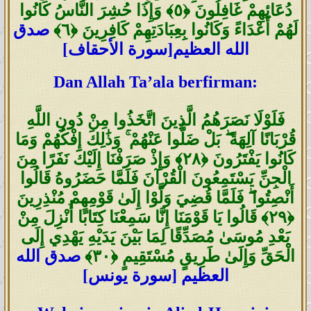
دُعَائِهِمْ غَافِلُونَ
﴿٥﴾
وَإِذَا حُشِرَ النَّاسُ كَانُوا
لَهُمْ أَعْدَاءً وَكَانُوا بِعِبَادَتِهِمْ كَافِرِينَ
﴿٦﴾
صدق
الله العظيم
[سورة
الأحقاف
]
Dan Allah Ta’ala berfirman:
فَلَوْلَا نَصَرَهُمُ الَّذِينَ اتَّخَذُوا مِنْ دُونِ اللَّهِ
قُرْبَانًا آلِهَةً ۖ بَلْ ضَلُّوا عَنْهُمْ ۚ وَذَٰلِكَ إِفْكُهُمْ وَمَا
كَانُوا يَفْتَرُونَ
﴿٢٨﴾
وَإِذْ صَرَفْنَا إِلَيْكَ نَفَرًا مِنَ
الْجِنِّ يَسْتَمِعُونَ الْقُرْآنَ فَلَمَّا حَضَرُوهُ قَالُوا
أَنْصِتُوا ۖ فَلَمَّا قُضِيَ وَلَّوْا إِلَىٰ قَوْمِهِمْ مُنْذِرِينَ
﴿٢٩﴾
قَالُوا يَا قَوْمَنَا إِنَّا سَمِعْنَا كِتَابًا أُنْزِلَ مِنْ
بَعْدِ مُوسَىٰ مُصَدِّقًا لِمَا بَيْنَ يَدَيْهِ يَهْدِي إِلَى
الْحَقِّ وَإِلَىٰ طَرِيقٍ مُسْتَقِيمٍ
﴿٣٠
﴾
صدق الله
العظيم [سورة يونس]