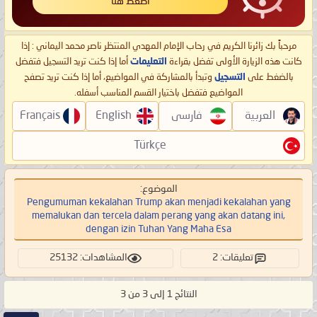
اضغط هنا
مرحباً بك زائرنا الكريم في رحاب الإمام المهدي المنتظر ناصر محمد اليماني : إذا
كانت هذه الزيارة الأولى تفضل بقراءة
التعليمات
أما إذا كنت تريد التسجيل فتفضل
بالضغط على
التسجيل
وتبدأ بالمشاركة في المواضيع، أما إذا كنت تريد تصفح
المواضيع فتفضل باختيار القسم المناسب أسفله.
العربية
فارسی
English
Français
Türkçe
الموضوع:
Pengumuman kekalahan Trump akan menjadi kekalahan yang
memalukan dan tercela dalam perang yang akan datang ini,
dengan izin Tuhan Yang Maha Esa
تعليقات: 2
المشاهدات: 25132
النتائج 1 إلى 3 من 3