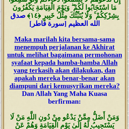
مَا اسْتَجَابُوا لَكُمْ ۖ وَيَوْمَ الْقِيَامَةِ يَكْفُرُونَ
بِشِرْكِكُمْ ۚ وَلَا يُنَبِّئُكَ مِثْلُ خَبِيرٍ
﴿١٤
﴾
صدق
الله العظيم [سورة فاطر]
Maka marilah kita bersama-sama
menempuh perjalanan ke Akhirat
untuk melihat bagaimana permohonan
syafaat kepada hamba-hamba Allah
yang terkasih akan dilakukan, dan
apakah mereka benar-benar akan
diampuni dari kemusyrikan mereka?
Dan Allah Yang Maha Kuasa
berfirman:
وَمَنْ أَضَلُّ مِمَّنْ يَدْعُو مِنْ دُونِ اللَّهِ مَنْ لَا
يَسْتَجِيبُ لَهُ إِلَىٰ يَوْمِ الْقِيَامَةِ وَهُمْ عَنْ