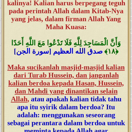
kalinya! Kalian harus berpegang teguh
pada perintah Allah dalam Kitab-Nya
yang jelas, dalam firman Allah Yang
Maha Kuasa:
وَأَنَّ الْمَسَاجِدَ لِلَّهِ فَلَا تَدْعُوا مَعَ اللَّهِ أَحَدًا
﴿١٨
﴾
صدق الله العظيم [سورة الجن]
Maka sucikanlah masjid-masjid kalian
dari Turab Hussein, dan janganlah
kalian berdoa kepada Hasan, Hussein,
dan Mahdi yang dinantikan selain
Allah
,
atau apakah kalian tidak tahu
apa itu syirik dalam berdoa? Itu
adalah: menggunakan seseorang
sebagai perantara dalam berdoa untuk
meminta kepada Allah agar