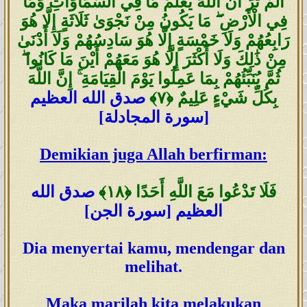
أَلَمْ تَرَ أَنَّ اللَّهَ يَعْلَمُ مَا فِي السَّمَاوَاتِ وَمَا
فِي الْأَرْضِ ۖ مَا يَكُونُ مِنْ نَجْوَىٰ ثَلَاثَةٍ إِلَّا هُوَ
رَابِعُهُمْ وَلَا خَمْسَةٍ إِلَّا هُوَ سَادِسُهُمْ وَلَا أَدْنَىٰ
مِنْ ذَٰلِكَ وَلَا أَكْثَرَ إِلَّا هُوَ مَعَهُمْ أَيْنَ مَا كَانُوا ۖ
ثُمَّ يُنَبِّئُهُمْ بِمَا عَمِلُوا يَوْمَ الْقِيَامَةِ ۚ إِنَّ اللَّهَ
بِكُلِّ شَيْءٍ عَلِيمٌ
﴿٧﴾
صدق الله العظيم
[سورة المجادلة]
Demikian juga Allah berfirman:
فَلَا تَدْعُوا مَعَ اللَّهِ أَحَدًا
﴿١٨
﴾
صدق الله
العظيم [سورة الجن]
Dia menyertai kamu, mendengar dan
melihat.
Maka marilah kita melakukan