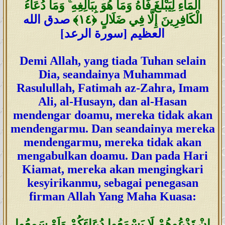
الْمَاءِ لِيَبْلُغَ فَاهُ وَمَا هُوَ بِبَالِغِهِ ۚ وَمَا دُعَاءُ
الْكَافِرِينَ إِلَّا فِي ضَلَالٍ
﴿١٤
﴾
صدق الله
العظيم [سورة الرعد]
Demi Allah, yang tiada Tuhan selain
Dia, seandainya Muhammad
Rasulullah, Fatimah az-Zahra, Imam
Ali, al-Husayn, dan al-Hasan
mendengar doamu, mereka tidak akan
mendengarmu. Dan seandainya mereka
mendengarmu, mereka tidak akan
mengabulkan doamu. Dan pada Hari
Kiamat, mereka akan mengingkari
kesyirikanmu, sebagai penegasan
firman Allah Yang Maha Kuasa:
إِنْ تَدْعُوهُمْ لَا يَسْمَعُوا دُعَاءَكُمْ وَلَوْ سَمِعُوا