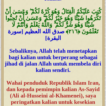
كُتِبَ عَلَيْكُمُ الْقِتَالُ وَهُوَ كُرْهٌ لَكُمْ ۖ وَعَسَىٰ أَنْ
تَكْرَهُوا شَيْئًا وَهُوَ خَيْرٌ لَكُمْ ۖ وَعَسَىٰ أَنْ تُحِبُّوا
شَيْئًا وَهُوَ شَرٌّ لَكُمْ ۗ وَاللَّهُ يَعْلَمُ وَأَنْتُمْ لَا
تَعْلَمُونَ
﴿
٢١٦﴾
صدق الله العظيم [سورة
البقرة]
Sebaliknya, Allah telah menetapkan
bagi kalian untuk berperang sebagai
jihad di jalan Allah untuk membela diri
kalian sendiri.
Wahai penduduk Republik Islam Iran,
dan kepada pemimpin kalian As-Sayid
(Ali al-Husseini al-Khamenei), saya
peringatkan kalian untuk kesekian