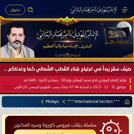
دخول
صَيْفُ سَقَرَ يَبدأُ في اجتياحِ شِتاءِ القُطبِ الشَّمالي كَما وعَدناكُم بالحقِّ لعَامِكم هذا (1445 هـ) ..
بقلم الإمام المهدي ناصر محمد اليماني يوم 18 - جمادى الآخرة - 1445 هـ
موافق 31 - 12 - 2023 م الساعة 07:44 صباحًا بحسب التقويم الرسمي لأمّ القُرى
Melayu
*** International Section ***
سلسلة بيانات فيروس كورونا وسره المكنون