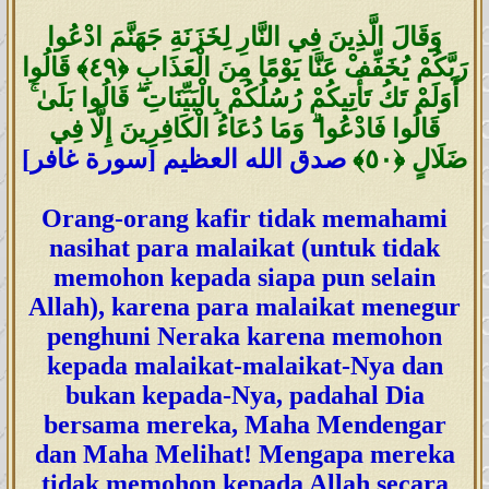
وَقَالَ الَّذِينَ فِي النَّارِ لِخَزَنَةِ جَهَنَّمَ ادْعُوا
رَبَّكُمْ يُخَفِّفْ عَنَّا يَوْمًا مِنَ الْعَذَابِ
﴿٤٩﴾
قَالُوا
أَوَلَمْ تَكُ تَأْتِيكُمْ رُسُلُكُمْ بِالْبَيِّنَاتِ ۖ قَالُوا بَلَىٰ ۚ
قَالُوا فَادْعُوا ۗ وَمَا دُعَاءُ الْكَافِرِينَ إِلَّا فِي
ضَلَالٍ
﴿٥٠
﴾
صدق الله العظيم [سورة غافر]
Orang-orang kafir tidak memahami
nasihat para malaikat (untuk tidak
memohon kepada siapa pun selain
Allah), karena para malaikat menegur
penghuni Neraka karena memohon
kepada malaikat-malaikat-Nya dan
bukan kepada-Nya, padahal Dia
bersama mereka, Maha Mendengar
dan Maha Melihat! Mengapa mereka
tidak memohon kepada Allah secara