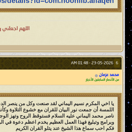
ps/details?id=com.noonlib.alfaqeh
اللهم اجعلني ر
01:48 AM
23-05-2026 -
6
محمد عزمان
من الأنصار السابقين الأخيار
يا اخي المكرم نسيم اليماني لقد صنعت وكل من ينصر الدعوه
اللمسة أن جمعت نور البيان للقران مع خشوع التلاوة وكأننا
ناصر محمد اليماني عليه السلام فستوقظ الروح وتهز الوجدا
وبرامج وتبليغ فهذا العمل العظيم يخدم اعظم دعوة في ال
فكم احب سماع هذا الشيخ عند يتلو القران الكريم