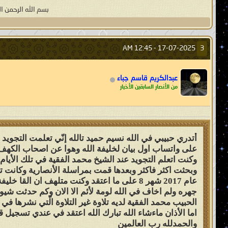
بسم الله الرحمن ال
12:45 AM
17-07-2025 -
3
عبدالكريم قاسم جباء
من الأنصار السابقين الأخيار
أتدري حبيبي في الله نسيم حميد تالله إنّي تعلمت التجو
على واتساب اول بيان لخليفة الله وهوا عن اصحاب الكهف 
وكنت اتعلم التجويد عند الشيخ محمد الفقية في تلك الأيام
وبحثت اكثر فاكثر وبعدها قمت بمراسلة الأنصارية وكانت ترسل
عام 2017 شهر 8 على ما اعتقد وكنت متلهف ان 
جهره ولم اخاف في الله لومة لأئم الا الان وكم حدثت شيوخ
الحبيب محمد الفقية لديه تلاوة غير التلاوة الّتي نشرها في
اما الأذان ماءشاء الله تبارك الله اعتقد في عندي تسجيل
والحمدلله رب العالمين