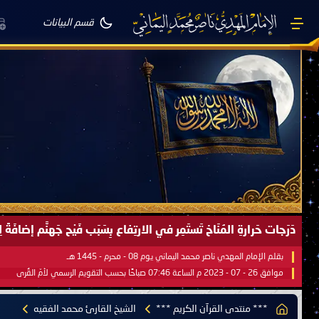
قسم البيانات
صَيْفُ سَقَرَ يَبدأُ في اجتياحِ شِتاءِ القُطبِ الشَّمالي كَما وعَدناكُم بالحقِّ 
بقلم الإمام المهدي ناصر محمد اليماني يوم 18 - جمادى الآخرة - 1445 هـ
موافق 31 - 12 - 2023 م الساعة 07:44 صباحًا بحسب التقويم الرسمي لأمّ القُرى
*** منتدى القرآن الكريم ***
الشيخ القارئ محمد الفقيه