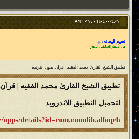
12:57 AM
16-07-2025 -
1
نسيم اليماني
من الأنصار السابقين الأخيار
تطبيق الشيخ القارئ محمد الفقيه | قرآن بدون انترنت
تطبيق الشيخ القارئ محمد الفقيه | قرآن
لتحميل التطبيق للاندرويد
re/apps/details?id=com.noonlib.alfaqeh