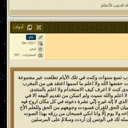
له الحبيب الأعظم
أدوات
ذكر
Dec 2017
اليمن
المشاركات : 367
قارب تسع سنوات وكنت في تلك الأيام تطلعت عبر مجموعة
ت حفضها الله ولا اعلم ما اسمها اعتقد هي من المغرب
تدى كنت لا اعرف كيف الاستخدام ولا اعلم بالمنتدى
لا اعلم والله نسيت ولم اتمكن من تقديم البيعه الا في
الله الذي لا إله غيره إنّي نشرة دعوته في كل مكان اروح فيه
 البيان الحق للقرآن فسودت وجوههم من الحق وللعلم الأخ
اءه ولا يوم إلّا وانا ابكي فسبحان من رزقه بهذا الصوت
برسله لك في الوتس إن اردت وسلامٌ على المرسلين