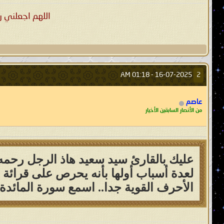
اللهم اجعلني ر
01:18 AM
16-07-2025 -
2
عاصم
من الأنصار السابقين الأخيار
عليك بالقارئ سيد سعيد هاذ الرجل رحمه ا
لعدة أسباب أولها بأنه يحرص على قرائة ا
الأحرف القوية جدا.. اسمع سورة المائ