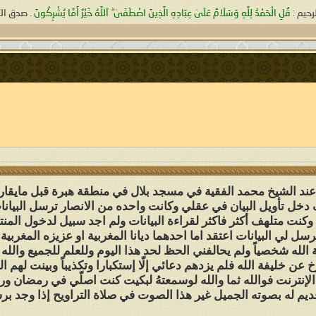
رحيم :
قُلِ الْحَمْدُ لِلَّهِ وَسَلَامٌ عَلَىٰ عِبَادِهِ الَّذِينَ اصْطَفَىٰ ۗ آللَّهُ خَيْرٌ أَمَّا يُشْرِكُونَ
. صدق ال
يد عند الشيخ محمد الفقية في مسجد بلال في منطقة هبرة قبل ماي
دخل تأويل البيان في عقلي وكانت واحده من الانصار ترسل البيانا
 وكنت متلهف أكثر فاكثر لقراءة البيانات ولم اجد سبيل لدخول المن
 لي البيانات اعتقد اما احدهما ديانا المغربية او عزيزه المغربية 
القا خليفة الله شخصياً ولم يحالفني الحظ لحد هذا اليوم وللعلم للجميع و
 عن خليفة الله فلم يزدهم دعائي إلّا إستكبارا وتكذيباً وبينت لهم
 الإنترنت فوالله ثما والله لوسمعتهُ لبكيت كنت اصلّي في رمضان ور
 قديم له بصوته الجميل غير هذا الصوت في صلاة التراويح إذا وجد 