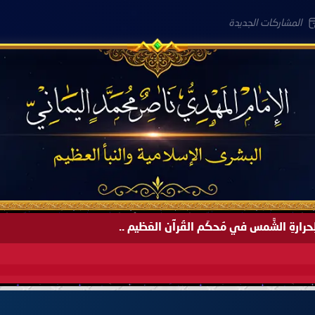
المشاركات الجديدة
لعَامِكم هذا (1445 هـ) ..