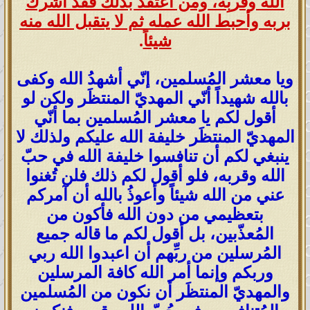
الله وقربِه، ومن اعتقد بذلك فقد أشرك
بربه وأحبط الله عمله ثم لا يتقبل الله منه
شيئاً
.
ويا معشر المُسلمين، إنّي أشهدُ الله وكفى
بالله شهيداً أنّي المهديّ المنتظَر ولكن لو
أقول لكم يا معشر المُسلمين بما أنّي
المهديّ المنتظَر خليفة الله عليكم ولذلك لا
ينبغي لكم أن تنافسوا خليفة الله في حبّ
الله وقربه، فلو أقول لكم ذلك فلن تُغنوا
عني من الله شيئاً وأعوذُ بالله أن آمركم
بتعظيمي من دون الله فأكون من
المُعذّبين، بل أقول لكم ما قاله جميع
المُرسلين من ربِّهم أن اعبدوا الله ربي
وربكم وإنما أمر الله كافة المرسلين
والمهديّ المنتظَر أن نكون من المُسلمين