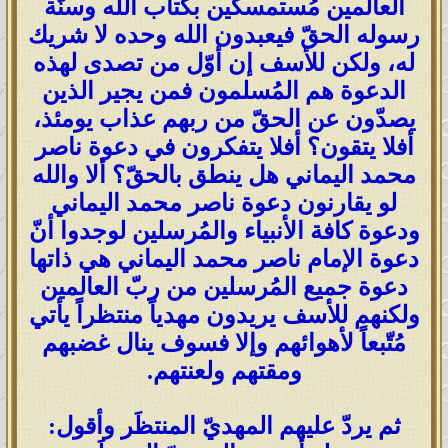
العالمين مُستمسكين بكتاب الله وسنّة
رسوله الحقّ فيعبدون الله وحده لا شريك
له، ولكن للأسف إن أوّل من تصدى لهذه
الدعوة هم المُسلمون فمن يجير الذين
يصدّون عن الحقّ من ربهم عذاب يومئذ،
أفلا يتقون؟ أفلا يتفكرون في دعوة ناصر
محمد اليماني هل ينطق بالحقّ؟ ألا والله
لو يقارنون دعوة ناصر محمد اليماني
ودعوة كافة الأنبياء والمُرسلين لوجدوا أنّ
دعوة الإمام ناصر محمد اليماني هي ذاتها
دعوة جميع المُرسلين من ربّ العالمين
ولكنهم للأسف يريدون مهدياً منتظراً يأتي
مُتّبعاً لأهوائهم وإلا فسوف ينال غضبهم
ومقتهم ولعنتهم.
ثم يردّ عليهم المهديّ المنتظَر وأقول: