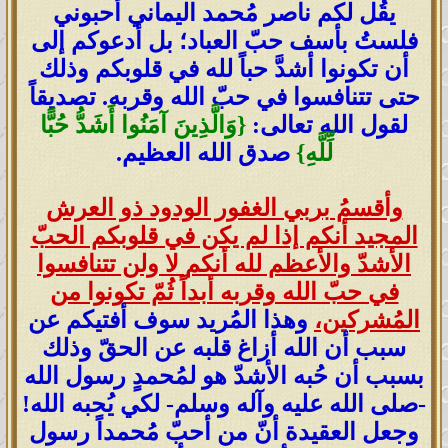
يقُل لكم ناصر مُحمد اليماني أحبوني
فلستُ بأسف حبّ العباد؛ بل أدعوكم إلى
أن تكونوا أشدَّ حباً لله في قلوبكم وذلك
حتى تتنافسوا في حبّ الله وقربه. تصديقاً
لقول الله تعالى:
{وَالَّذِينَ آمَنُوا أَشَدُّ حُبًّا
لِّلَّهِ}
صدق الله العظيم.
وأقسمُ بربي الغفور الودود ذو العرش
المجيد أنكم إذا لم يكن في قلوبكم الحبّ
الأشدّ والأعظم لله أنكم لا ولن تتنافسوا
في حبّ الله وقربه أبداً ثُمّ تكونوا من
المُشركين،
وهذا المُريد سوف أفتيكم عن
سبب أن الله أزاغ قلبه عن الحقّ وذلك
بسبب أن حُبه الأشدّ هو لمُحمدٍ رسول الله
-صلى الله عليه وآله وسلم- لكي يُحبه الله!
وجعل العقيدة أنّ من أحبّ مُحمداً رسول