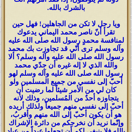
بالشرك بالله.
ويا رجل لا تكن من الجاهلين! فهل حين
تقرأ أنّ ناصر محمد اليماني يدعوك
لمنافسة محمدٍ رسول الله صلى الله عليه
وآله وسلم ترى أنّي قد تجاوزت بك محمد
رسول الله صلى الله عليه وآله وسلم؟ ألا
والله الذي لا إله غيره أن جدّي محمد
رسول الله صلى الله عليه وآله وسلم لهو
أحبّ إلى نفسي من جميع المسلمين ولو
كان لي من الأمر شيئاً لما رضيت أن
يتجاوزه أحدٌ من المُسلمين، وذلك لأنه
أحبّ إلى نفسي منهم جميعاً ولذلك أريده
هو أن يكون أحبّ إلى الله منهم وأقربُ،
وإنّما نريد أن نخرجكم من دائرة الإشراك
بالله فلا ينبغي لكم أن تجعلوا عبداً من عباد