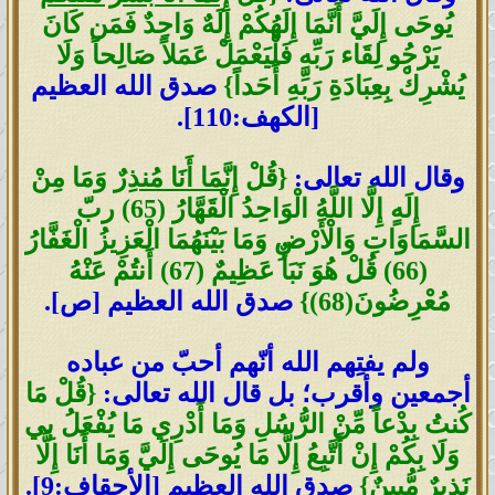
يُوحَى إِلَيَّ أَنَّمَا إِلَهُكُمْ إِلَهٌ وَاحِدٌ فَمَن كَانَ
يَرْجُو لِقَاء رَبِّهِ فَلْيَعْمَلْ عَمَلاً صَالِحاً وَلَا
يُشْرِكْ بِعِبَادَةِ رَبِّهِ أَحَداً}
صدق الله العظيم
[الكهف:110].
وقال الله تعالى:
{قُلْ
إِنَّمَا أَنَا مُنذِرٌ
وَمَا مِنْ
إِلَهٍ إِلَّا اللَّهُ الْوَاحِدُ الْقَهَّارُ (65) ربّ
السَّمَاوَاتِ وَالْأَرْضِ وَمَا بَيْنَهُمَا الْعَزِيزُ الْغَفَّارُ
(66) قُلْ هُوَ نَبَأٌ عَظِيمٌ (67) أَنتُمْ عَنْهُ
مُعْرِضُونَ(68)}
صدق الله العظيم [ص].
ولم يفتِهم الله أنّهم أحبّ من عباده
أجمعين وأقرب؛ بل قال الله تعالى:
{قُلْ مَا
كُنتُ بِدْعاً مِّنْ الرُّسُلِ وَمَا أَدْرِي مَا يُفْعَلُ بِي
وَلَا بِكُمْ إِنْ أَتَّبِعُ إِلَّا مَا يُوحَى إِلَيَّ وَمَا أَنَا إِلَّا
نَذِيرٌ مُّبِينٌ}
صدق الله العظيم [الأحقاف:9].