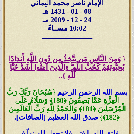
الإمام ناصر محمد اليماني
08 - 01 - 1431 هـ
24 - 12 - 2009 مـ
10:02 مســاءً
ــــــــــــــــــــــــ
{
وَمِنَ النَّاسِ مَن يَتَّخِذُ مِن دُونِ اللَّهِ أَندَادًا
يُحِبُّونَهُمْ كَحُبِّ اللَّهِ ۖ وَالَّذِينَ آمَنُوا أَشَدُّ حُبًّا
لِّلَّهِ
}..
بسم الله الرحمن الرحيم
{سُبْحَانَ رَبِّكَ رَبِّ
الْعِزَّةِ عَمَّا يَصِفُونَ ﴿180﴾ وَسَلَامٌ عَلَى
الْمُرْسَلِينَ ﴿181﴾ وَالْحَمْدُ لِلَّهِ رَبِّ الْعَالَمِينَ
﴿182﴾}
صدق الله العظيم [الصافات].
فاتقِ الله يا فتى فلا تجعل لله نداً في