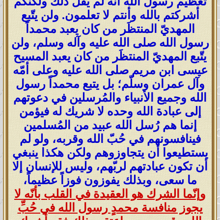
تعظيم رسول الله أنه لم يقل ذلك ولكنكم
أشركتم بالله وأنتم لا تعلمون. ولن يتّبع
المهديّ المنتظَر من كان يعبد محمداً
رسول الله صلى الله عليه وآله وسلم، ولن
يتّبع المهديّ المنتظَر من كان يعبد المسيح
عيسى ابن مريم صلى الله عليه وعلى أمّه
وآل عمران وسلّم؛ بل يتبع محمداً رسول
الله وجميع الأنبياء والمُرسلين في دعوتهم
إلى عبادة الله وحده لا شريك له فيؤمن
إنما هم رُسل الله عبيد من المُسلمين
فينافسونهم في حُبّ الله وقربه، ولو لم
يستطيعوا أن يتجاوزوهم ولكن هكذا ينبغي
أن تكون عبادتهم لربّهم، وليس للإنسان إلا
ما سعى، وبذلك يفوزون فوزاً عظيماً،
وإنّما الشرك هو العقيدة في القلب بأنّه لا
يجوز منافسة محمدٍ رسول الله في حُبِّ