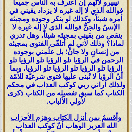
نيبيرو لأنّهم إن اعترف به الناس جميعاً
فوالله الذي لا إله غيره لا يزداد يقيني في
أمره شيئاً، وكذلك لو ينكر وجوده ومجيئه
الإنسُ والجنُّ فوالله الذي لا إله غيره لا
ينقص من يقيني بمجيئه شيئاً، وهل تدري
لماذا؟ وذلك لأني لم أتلقّى الفتوى بمجيئه
من إنسانٍ ولا جانٍّ؛ بل علّمني بوجوده
الرحمن في الرؤيا تلو الرؤيا تلو الرؤيا تلو
الرؤيا تلو الرؤيا تلو الرؤيا تلو الرؤيا، وبما
أنّ الرؤيا لا تُبنى عليها فتوى شرعيّة للأمّة
ولذلك أراني ربي كوكب العذاب في محكم
الكتاب كما سبق تفصيله من الكتاب ذكرى
لأولي الألباب.
وأقسمُ بمن أنزل الكتاب وهزم الأحزاب
الله العزيز الوهاب أنّ كوكب العذاب