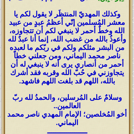
وكذلك المهديّ المنتظَر لا يقول لكم يا
معشر المُسلمين إنّي أعظمُ عبدٍ من عبيد
الله وخطٌ أحمر لا ينبغي لكم أن تتجاوزه،
وأعوذُ بالله من غضب الله، إنما أنا عبدٌ لله
من البشر مثلكم ولكم في ربّكم ما لعبده
ناصر محمد اليماني، ومن جعلني خطاً
أحمر من أنصاري يرى أنه لا ينبغي له أن
يتجاوزني في حُبّ الله وقربه فقد أشرك
بالله، اللهم قد بلغت اللهم فاشهد.
وسلامٌ على المُرسلين، والحمدُ لله ربّ
العالمين..
أخو المُخلصين؛ الإمام المهدي ناصر محمد
اليماني.
ـــــــــــــــــــ