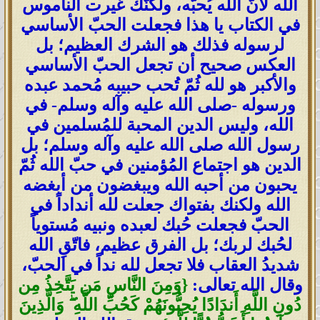
الله لأنّ الله يُحبّه، ولكنّك غيرت الناموس
في الكتاب يا هذا فجعلت الحبّ الأساسي
لرسوله فذلك هو الشرك العظيم؛ بل
العكس صحيح أن تجعل الحبّ الأساسي
والأكبر هو لله ثُمّ تُحب حبيبه مُحمد عبده
ورسوله -صلى الله عليه وآله وسلم- في
الله، وليس الدين المحبة للمُسلمين في
رسول الله صلى الله عليه وآله وسلم؛ بل
الدين هو اجتماع المُؤمنين في حبّ الله ثُمّ
يحبون من أحبه الله ويبغضون من أبغضه
الله ولكنك بفتواك جعلت لله أنداداً في
الحبّ فجعلت حُبك لعبده ونبيه مُستوياً
لحُبك لربك؛ بل الفرق عظيم، فاتّقِ الله
شديدُ العقاب فلا تجعل لله نداً في الحبّ،
وقال الله تعالى:
{وَمِنَ النَّاسِ مَن يَتَّخِذُ مِن
دُونِ اللَّهِ أَندَادًا يُحِبُّونَهُمْ كَحُبِّ اللَّهِ ۖ وَالَّذِينَ