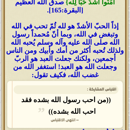
آمَنُوا أَشَدُّ حُبًّا لِِلَّه}
صدق الله العظيم
[البقرة:165].
إذاً الحبّ الأشدّ هو لله ثُمّ تحب في الله
وتبغض في الله، وبما أنّ مُحمداً رسول
الله صلى الله عليه وآله وسلم يُحبه الله
ولذلك تُحبه أكثر من أمك وأبيك ومن الناس
أجمعين، ولكنك جعلت العبد هو الربّ
وجعلت الله هو العبد! استغفر الله من
غضب الله، فكيف تقول:
اقتباس المشاركة :
((من احب رسول الله بشده فقد
احب الله بشده))
—
انتهى الاقتباس