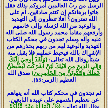
الرسل من ربّ العالمين أمروكم بذلك فقل
هاتوا برهانكم إن كنتم صادقين، أم على
الله تفترون؟ أفلا تنظرون إلى التهديد
والوعيد من الله لرُسله وإلى خاتمهم
وأرفعهم مقاماً محمد رسول الله صلى الله
عليه وآله وسلم تجدون في محكم الكتاب
التهديد والوعيد لهم من ربهم يحذرهم من
الإشراك بالله فيحبط عملهم فلا يقبل منه
شيئاً. وقال الله تعالى:
{وَلَقَدْ أُوحِيَ إِلَيْكَ
وَإِلَى الَّذِينَ مِن قَبْلِكَ
لَئِنْ أَشْرَكْتَ لَيَحْبَطَنَّ
عَمَلُكَ وَلَتَكُونَنَّ مِنَ الخَاسِرِينَ
}
صدق الله
العظيم [الزمر:65].
ثم تجدون في محكم كتاب الله أنه ينهاهم
عن تعظيم أنفسهم على عبيده التابعين.
وقال الله تعالى:
{قُلْ
إِنَّمَا أَنَا بَشَرٌ مِّثْلُكُمْ