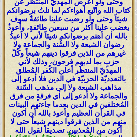
وحتى ولو أعرض المهديّ المنتظَر عن
كتاب الله واتّبع أهواءكم لما نلتُ برضوانكم
شيئاً وحتى ولو رضيت علينا طائفةٌ سوف
يغضب علينا أكثر من سبعين طائفةٍ، وأعوذُ
بالله أن أهتم برضوانكم شيئاً لأني لا أعبدُ
رضوان الشيعة ولا السُّنة والجماعة ولا
غيرهم من الذين فرقوا دينهم شيعاً وكُلّ
حزبٍ بما لديهم فرحون، وذلك لأني
المهديّ المنتظَر أعلن الكُفر المُطلق
بالتعدديّة الحزبيّة في الدين فلا أدعو إلى
مذاهب الشيعة ولا إلى مذهب السّنة
والجماعة ولا أدعو إلى أي فرقةٍ من فرق
المُختلفين في الدين بعدما جاءتهم البينات
في القرآن العظيم وأعوذ بالله أن أكون
منهم من الذين فرقوا دينهم شيعاً حتى لا
أكون من المُعذبين. تصديقاً لقول الله