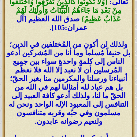
تعالى:
{وَلَا تَكُونُوا كَالَّذِينَ تَفَرَّقُوا وَاخْتَلَفُوا
مِنْ بَعْدِ مَا جَاءَهُمُ الْبَيِّنَاتُ وَأُولَئِكَ لَهُمْ
عَذَابٌ عَظِيمٌ}
صدق الله العظيم [آل
عمران:105].
ولذلك لن أكون من المُختلفين في الدين؛
بل حنيفاً مُسلماً وما أنا من المُشركين أدعو
الناس إلى كلمةٍ واحدةٍ سواء بين جميع
المُرسلين أن لا نعبد إلا الله فلا نعظّم
أنبياءنا ورسلنا والمكرمين منا بغير الحقّ؛
بل هم عباد لله أمثالنا لهم في الله من
الحقّ ما لنا، ولذلك أدعو كافة العبيد إلى
التنافس إلى المعبود الإله الواحد ونحن له
مسلمون وفي حبّه وقربه متنافسون
ولنعيم رضوانه عابدون.