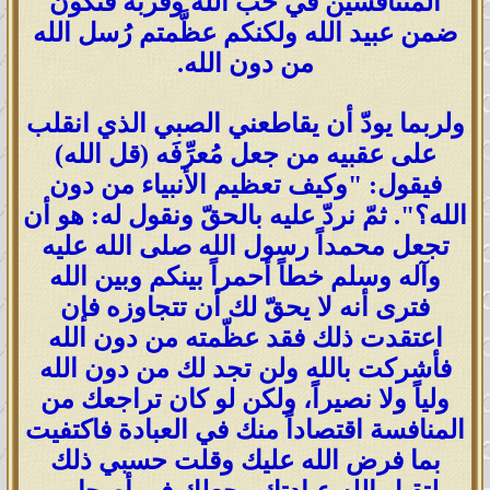
المُتنافسين في حُبّ الله وقربه فنكون
ضمن عبيد الله ولكنكم عظَّمتم رُسل الله
من دون الله.
ولربما يودّ أن يقاطعني الصبي الذي انقلب
على عقبيه من جعل مُعرِّفَه (قل الله)
فيقول: "وكيف تعظيم الأنبياء من دون
الله؟". ثمّ نردّ عليه بالحقّ ونقول له: هو أن
تجعل محمداً رسول الله صلى الله عليه
وآله وسلم خطاً أحمراً بينكم وبين الله
فترى أنه لا يحقّ لك أن تتجاوزه فإن
اعتقدت ذلك فقد عظّمته من دون الله
فأشركت بالله ولن تجد لك من دون الله
ولياً ولا نصيراً، ولكن لو كان تراجعك من
المنافسة اقتصاداً منك في العبادة فاكتفيت
بما فرض الله عليك وقلت حسبي ذلك