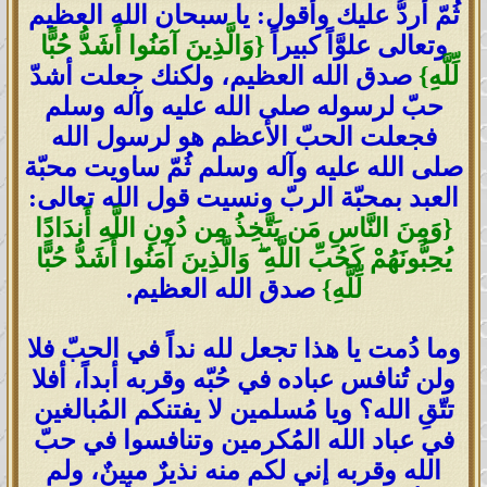
ثُمّ أردُّ عليك وأقول: يا سبحان الله العظيم
وتعالى علوَّاً كبيراً
{وَالَّذِينَ آمَنُوا أَشَدُّ حُبًّا
لِّلَّهِ}
صدق الله العظيم، ولكنك جعلت أشدّ
حبّ لرسوله صلى الله عليه وآله وسلم
فجعلت الحبّ الأعظم هو لرسول الله
صلى الله عليه وآله وسلم ثُمّ ساويت محبّة
العبد بمحبّة الربّ ونسيت قول الله تعالى:
{وَمِنَ النَّاسِ مَن يَتَّخِذُ مِن دُونِ اللَّهِ أَندَادًا
يُحِبُّونَهُمْ كَحُبِّ اللَّهِ ۖ وَالَّذِينَ آمَنُوا أَشَدُّ حُبًّا
لِّلَّهِ}
صدق الله العظيم.
وما دُمت يا هذا تجعل لله نداً في الحبّ فلا
ولن تُنافس عباده في حُبّه وقربه أبداً، أفلا
تتّقِ الله؟ ويا مُسلمين لا يفتنكم المُبالغين
في عباد الله المُكرمين وتنافسوا في حبّ
الله وقربه إني لكم منه نذيرٌ مبينٌ، ولم