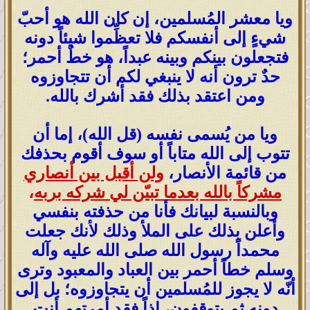
ويا معشر المُسلمين، إن كان الله هو أحبّ
شيءٍ إلى أنفسكم فلا تعظِّموا شيئاً دونه
فتجعلون بينكم وبينه عبداً، هو خطٌ أحمر؛
حدٌ ترون أنه لا ينبغي لكم أن تتجاوزوه
ومن اعتقد بذلك فقد أشرك بالله.
ويا من يُسمى نفسه (قل الله)، إما أن
تتوب إلى الله متاباً أو سوف أقوم بحذفك
من قائمة الأنصار،
ولن أقبل بين أنصاري
مشركاً بالله بعدما تبيّن لي شركه بربه
،
وبالنسبة لبيانك فأنا من حذفته بنفسي
وأعلن بذلك على الملأ وذلك لأنك جعلت
محمداً رسول الله صلى الله عليه وآله
وسلم خطاً أحمر بين العباد والمعبود وترى
أنّه لا يجوز للمُسلمين أن يتجاوزوه؛ بل إلى
دونه ثم يتوقفون، إذاً فقد أمرتهم أنت