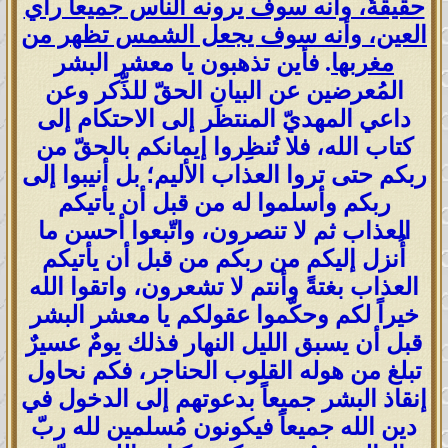
حقيقةٌ، وأنه سوف يرونه الناس جميعاً رأي
العين، وأنه سوف يجعل الشمس تظهر من
مغربها
. فأين تذهبون يا معشر البشر
المُعرضين عن البيان الحقّ للذِّكر وعن
داعي المهديّ المنتظَر إلى الاحتكام إلى
كتاب الله، فلا تُنظِروا إيمانكم بالحقّ من
ربكم حتى تروا العذاب الأليم؛ بل أنيبوا إلى
ربكم وأسلموا له من قبل أن يأتيكم
العذاب ثم لا تنصرون، واتّبعوا أحسن ما
أُنزل إليكم من ربكم من قبل أن يأتيكم
العذاب بغتةً وأنتم لا تشعرون، واتقوا الله
خيراً لكم وحكّموا عقولكم يا معشر البشر
قبل أن يسبق الليل النهار فذلك يومٌ عسيرٌ
تبلغ من هوله القلوب الحناجر، فكم نحاول
إنقاذ البشر جميعاً بدعوتهم إلى الدخول في
دين الله جميعاً فيكونون مُسلمين لله ربّ