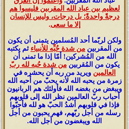
عباد الله المُقربين.
واعلموا إنَّ الفرق
لعظيم بين عباد الله المقربين فليسوا هم
درجةً واحدةً؛ بل درجات، وليس للإنسان
إلا ما سعى
.
ولكن لربّما أحد المُسلمين يتمنى أن يكون
من المقربين
من شدة حُبِّه للأنبياء
ثم يكتبه
الله من المُشركين! أمّا إذا ما تمنى أن
يكون من المُقربين
من شدة حُبه لله ربّ
العالمين
ويريد من ربه أن يحشره في
زمرة من يحبه الله لأنه يحبّ من أحبه الله
ويبغض من بغضه الله فأولئك هم الربانيون
أحباب ربّ العالمين نظر الله إلى قلوبهم
فإذا في قلوبهم أشدُ الحبّ هو لله فأحبّوا
رسله من أجل ربّهم، فهم يحبون من أجل
الله ويبغضون من أجل الله.