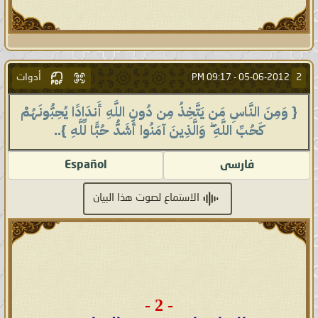
أدوات
2
09:17 PM
05-06-2012 -
{ وَمِنَ النَّاسِ مَن يَتَّخِذُ مِن دُونِ اللَّهِ أَندَادًا يُحِبُّونَهُمْ
كَحُبِّ اللَّهِ ۖ وَالَّذِينَ آمَنُوا أَشَدُّ حُبًّا لِّلَّهِ }..
فارسى
Español
الاستماع لصوت هذا البيان
- 2 -