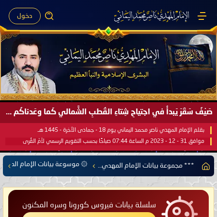
دخول
صَيْفُ سَقَرَ يَبدأُ في اجتياحِ شِتاءِ القُطبِ الشَّمالي كَما وعَدناكُم بالحقِّ لعَامِكم هذا (1445 هـ) ..
بقلم الإمام المهدي ناصر محمد اليماني يوم 18 - جمادى الآخرة - 1445 هـ
موافق 31 - 12 - 2023 م الساعة 07:44 صباحًا بحسب التقويم الرسمي لأمّ القُرى
۞ موسوعة بيانات الإمام المهدي
*** مجموعة بيانات الإمام المهدي ناصر محمد اليماني ***
سلسلة بيانات فيروس كورونا وسره المكنون