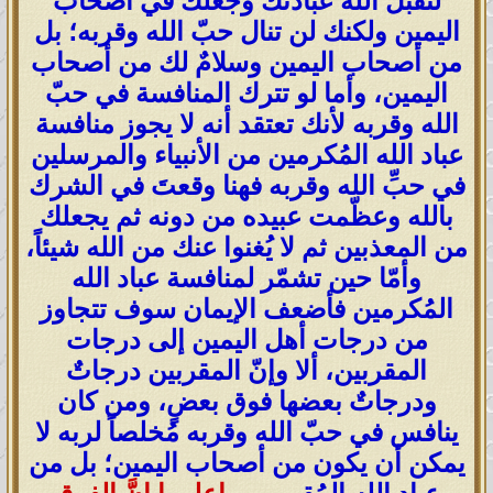
لتقبل الله عبادتك وجعلك في أصحاب
اليمين ولكنك لن تنال حبّ الله وقربه؛ بل
من أصحاب اليمين وسلامٌ لك من أصحاب
اليمين، وأما لو تترك المنافسة في حبّ
الله وقربه لأنك تعتقد أنه لا يجوز منافسة
عباد الله المُكرمين من الأنبياء والمرسلين
في حبِّ الله وقربه فهنا وقعتَ في الشرك
بالله وعظّمت عبيده من دونه ثم يجعلك
من المعذبين ثم لا يُغنوا عنك من الله شيئاً،
وأمّا حين تشمّر لمنافسة عباد الله
المُكرمين فأضعف الإيمان سوف تتجاوز
من درجات أهل اليمين إلى درجات
المقربين، ألا وإنّ المقربين درجاتٌ
ودرجاتٌ بعضها فوق بعضٍ، ومن كان
ينافس في حبّ الله وقربه مُخلصاً لربه لا
يمكن أن يكون من أصحاب اليمين؛ بل من