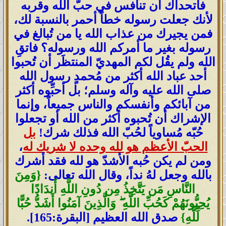
فأتحداك أن تنافس في حبّ الله وقربه
لأنك جعلت رسوله خطاً أحمر بالنسبة لك،
فمن يجيرك من عذاب الله يا من تُبالغ في
رسوله بغير ما أمركم الله ورسوله؟ فاتقِ
الله ولم يقُل لكم المهديّ المنتظَر أن تُحبوا
أحد عباد الله أكثر من مُحمدٍ رسول الله
صلى الله عليه وآله وسلم؛ بل أحبِّوه أكثر
من آبائكم وأنفسكم والناس جميعاً، وإنما
الإشراك أن تُحبوه أكثر من الله أو تجعلوا
حُبّه مُساوياً لحُبّ الله فذلك شرك!
بل
الحبّ الأعظم هو لله وحده لا شريك له
،
ومن لم يكن حُبه الأشدّ هو لله فقد أشرك
بالله وجعل لهُ نداً، وقال الله تعالى:
{وَمِنَ
النَّاسِ مَن يَتَّخِذُ مِن دُونِ اللَّهِ أَندَادًا
يُحِبُّونَهُمْ كَحُبِّ اللَّهِ ۖ وَالَّذِينَ آمَنُوا أَشَدُّ حُبًّا
لِّلَّهِ}
صدق الله العظيم [البقرة:165].