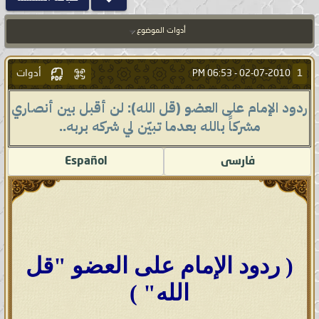
أدوات الموضوع
أدوات
1
06:53 PM
02-07-2010 -
ردود الإمام على العضو (قل الله): لن أقبل بين أنصاري
مشركاً بالله بعدما تبيّن لي شركه بربه..
فارسى
Español
( ردود الإمام على العضو "قل
الله" )