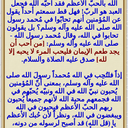
الله بالحبّ الأعظم فقد أحبّه الله فجعل
العبد هو الربّ! فهل قط سمعتم أحداً يقول
عن المُؤمنين أنهم تحابّوا في مُحمد رسول
الله صلى الله عليه وآله وسلم؟ بل يقولون
تحابوا في الله، وقال مُحمد رسول الله -
صلى الله عليه وآله وسلم:
[من أحب أن
يجد طعم الإيمان فليحب المرء لا يحبه إلا
لله]
صدق عليه الصلاة والسلام.
إذاً فلتُحِب في الله مُحمداً رسولَ الله صلى
الله عليه وآله وسلم، بمعنى أنّ المُؤمنين
يُحبون نبيّ الله في الله ونبيّه يُحبّهم في
الله فجمعهم محبة الله لأنهم جميعاً يُحبون
ربهم الحبّ الأعظم فيحبون في الله
ويبغضون في الله، ونظراً لأن حُبك الأعظم
يا (قل الله) قد أصبح لرسوله من دونه،