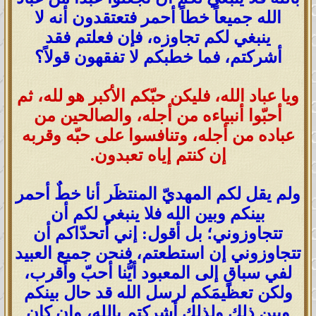
الله جميعاً خطاً أحمر فتعتقدون أنه لا
ينبغي لكم تجاوزه، فإن فعلتم فقد
أشركتم، فما خطبكم لا تفقهون قولاً؟
ويا عباد الله، فليكن حبّكم الأكبر هو لله، ثم
أحبّوا أنبياءه من أجله، والصالحين من
عباده من أجله، وتنافسوا على حبّه وقربه
إن كنتم إياه تعبدون.
ولم يقل لكم المهديّ المنتظَر أنا خطٌ أحمر
بينكم وبين الله فلا ينبغي لكم أن
تتجاوزوني؛ بل أقول: إني أتحدّاكم أن
تتجاوزوني إن استطعتم، فنحن جميع العبيد
لفي سباقٍ إلى المعبود أيُّنا أحبّ وأقرب،
ولكن تعظيمَكم لرسل الله قد حال بينكم
وبين ذلك ولذلك أشركتم بالله، وإن كان