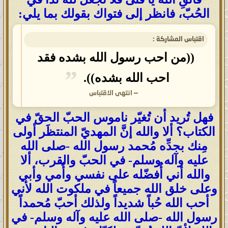
الحُبّ، فانظر إلى فتواك بقولك بما يلي:
اقتباس المشاركة :
((من احب رسول الله بشده فقد
احب الله بشده)).
—
انتهى الاقتباس
فهل تُريد أن تُغيّر ناموس الحبّ الحقّ في
الكتاب؟ ألا والله إنَّ المهديّ المنتظَر أولى
مِنك بجدِّه مُحمد رسول الله -صلى الله
عليه وآله وسلم- في الحبّ والقرب، ألا
والله أني أُفضّله على نفسي وأُمي وأبي
وعلى خلق الله جميعاً في ملكوت الله لأني
أحب الله حُباً شديداً ولذلك أحبّ مُحمداً
رسول الله -صلى الله عليه وآله وسلم- في