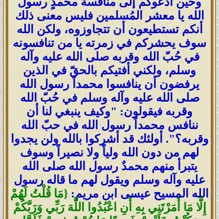
وحين أدعوكم إلى منافسة محمدٍ رسول
الله يا معشر المُسلمين فليس معنى ذلك
أنكم تستطيعون أن تتجاوزوه، ولكن الله
سوف يحشركم في زمرته يا من تنافسونه
في حُبّ الله وقربه صلى الله عليه وآله
وسلم، ولكني أفتيكم بالحقّ في الذين
يرفضون أن ينافسوا محمداً رسول الله
صلى الله عليه وآله وسلم في حُبّ الله
وقربه فيقولون: "وكيف ينبغي لنا أن
ننافس محمداً رسول الله في حبّ الله
وقربه؟". أولئك قد أشركوا بالله ولن يجدوا
لهم من دون الله ولياً ولا نصيراً وسوف
يتبرأ منهم محمدٌ رسول الله صلى الله
عليه وآله وسلم ويقول لهم ما قاله رسول
الله المسيح عيسى ابن مريم:
{مَا قُلْتُ لَهُمْ
إِلَّا مَا أَمَرْتَنِي بِهِ أَنِ اعْبُدُوا اللَّهَ رَبِّي وَرَبَّكُمْ