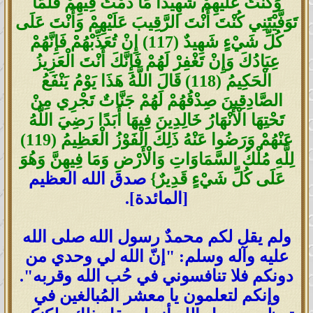
وَكُنْتُ عَلَيْهِمْ شَهِيدًا مَا دُمْتُ فِيهِمْ فَلَمَّا
تَوَفَّيْتَنِي كُنْتَ أَنْتَ الرَّقِيبَ عَلَيْهِمْ وَأَنْتَ عَلَى
كُلِّ شَيْءٍ شَهِيدٌ (117) إِنْ تُعَذِّبْهُمْ فَإِنَّهُمْ
عِبَادُكَ وَإِنْ تَغْفِرْ لَهُمْ فَإِنَّكَ أَنْتَ الْعَزِيزُ
الْحَكِيمُ (118) قَالَ اللَّهُ هَذَا يَوْمُ يَنْفَعُ
الصَّادِقِينَ صِدْقُهُمْ لَهُمْ جَنَّاتٌ تَجْرِي مِنْ
تَحْتِهَا الْأَنْهَارُ خَالِدِينَ فِيهَا أَبَدًا رَضِيَ اللَّهُ
عَنْهُمْ وَرَضُوا عَنْهُ ذَلِكَ الْفَوْزُ الْعَظِيمُ (119)
لِلَّهِ مُلْكُ السَّمَاوَاتِ وَالْأَرْضِ وَمَا فِيهِنَّ وَهُوَ
عَلَى كُلِّ شَيْءٍ قَدِيرٌ}
صدق الله العظيم
[المائدة].
ولم يقل لكم محمدٌ رسول الله صلى الله
عليه وآله وسلم: "إنّ الله لي وحدي من
دونكم فلا تنافسوني في حُب الله وقربه".
وإنكم لتعلمون يا معشر المُبالغين في