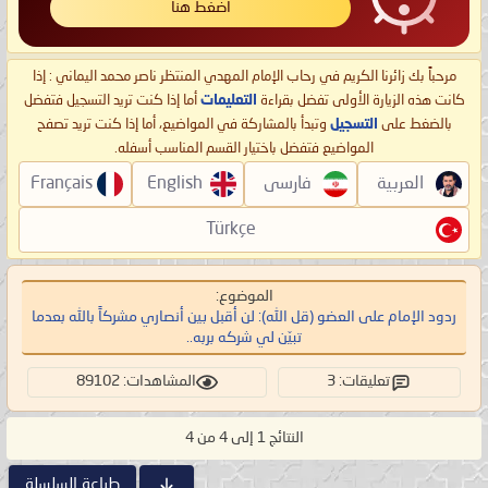
اضغط هنا
مرحباً بك زائرنا الكريم في رحاب الإمام المهدي المنتظر ناصر محمد اليماني : إذا
كانت هذه الزيارة الأولى تفضل بقراءة
التعليمات
أما إذا كنت تريد التسجيل فتفضل
بالضغط على
التسجيل
وتبدأ بالمشاركة في المواضيع، أما إذا كنت تريد تصفح
المواضيع فتفضل باختيار القسم المناسب أسفله.
العربية
فارسی
English
Français
Türkçe
الموضوع:
ردود الإمام على العضو (قل الله): لن أقبل بين أنصاري مشركاً بالله بعدما
تبيّن لي شركه بربه..
تعليقات: 3
المشاهدات: 89102
النتائج 1 إلى 4 من 4
طباعة السلسلة