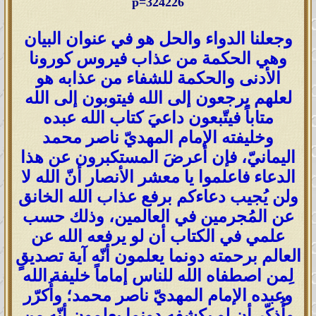
p=324226
وجعلنا الدواء والحل هو في عنوان البيان
وهي الحكمة من عذاب فيروس كورونا
الأدنى والحكمة للشفاء من عذابه هو
لعلهم يرجعون إلى الله فيتوبون إلى الله
متاباً فيتّبعون داعيَ كتاب الله عبده
وخليفته الإمام المهديّ ناصر محمد
اليمانيّ، فإن أعرضَ المستكبرون عن هذا
الدعاء فاعلموا يا معشر الأنصار أنّ الله لا
ولن يُجيب دعاءكم برفع عذاب الله الخانق
عن المُجرمين في العالمين، وذلك حسب
علمي في الكتاب أن لو يرفعه الله عن
العالم برحمته دونما يعلمون أنّه آية تصديقٍ
لِمن اصطفاه الله للناس إماماً خليفة الله
وعبده الإمام المهديّ ناصر محمد؛ وأُكرّر
وأُذكّر أن لو يكشفه دونما يعلمون أنّه من