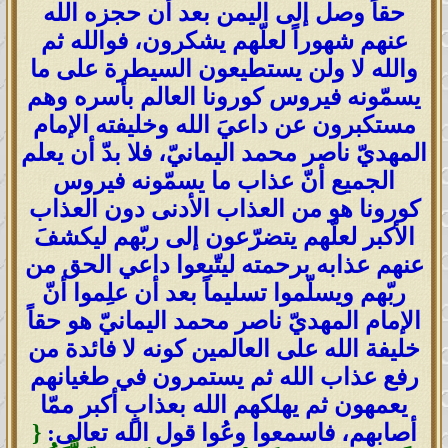
حقاً وصل إلى اليمن بعد أن حجزه الله
عنهم شهوراً لعلّهم يشكرون، فوالله ثم
والله لا ولن يستطيعون السيطرة على ما
يسمّونه فيروس كورونا العالم بأسره وهم
مستكبرون عن داعيَ الله وخليفته الإمام
المهديّ ناصر محمد اليمانيّ، فلا بدّ أن يعلم
الجميع أنّ عذاب ما يسمّونه فيروس
كورونا هو من العذاب الأدنى دون العذاب
الأكبر لعلّهم يتضرّعون إلى ربّهم ليكشفَ
عنهم عذابه برحمته ليتّبعوا داعي الحق من
ربّهم ويسلّموا تسليماً بعد أن علِموا أنّ
الإمام المهديّ ناصر محمد اليمانيّ هو حقاً
خليفة الله على العالمين كونه لا فائدة من
رفع عذاب الله ثم يستمرون في طغيانهم
يعمهون ثم يهلكهم الله بعذابٍ أكبر ممّا
أصابهم، فاسمعوا وعُوا قول الله تعالى:
{