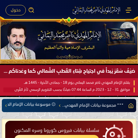
دخول
صَيْفُ سَقَرَ يَبدأُ في اجتياحِ شِتاءِ القُطبِ الشَّمالي كَما وعَدناكُم بالحقِّ لعَامِكم هذا (1445 هـ) ..
بقلم الإمام المهدي ناصر محمد اليماني يوم 18 - جمادى الآخرة - 1445 هـ
موافق 31 - 12 - 2023 م الساعة 07:44 صباحًا بحسب التقويم الرسمي لأمّ القُرى
۞ موسوعة بيانات الإمام المهدي
*** مجموعة بيانات الإمام المهدي ناصر محمد اليماني ***
سلسلة بيانات فيروس كورونا وسره المكنون