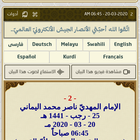
أدوات
2
06:45 AM
20-03-2020 -
اتّقوا الله أحبّتي الٲنصار الجيش الألكترونيّ العالميّ..
English
Swahili
Melayu
Deutsch
فارسى
Español
Kurdî
Français
مشاهدة فيديو هذا البيان
الاستماع لصوت هذا البيان
- 2 -
الإمام المهديّ ناصر محمد اليماني
25 - رجب - 1441 هـ
20 - 03 - 2020 مـ
06:45 صباحاً