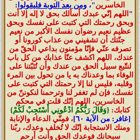
الخاسرين
"،
ومن بعد التوبة فليقولوا
:
"
اللهم إنّي عبدك أسألك بحق لا إله إلا أنت
وبحق رحمتك التي كتبت على نفسك وبحق
عظيم نعيم رضوان نفسك الأكبر من نعيم
جنّتك أن تشفيني من عذاب كورونا أو
تصرفه عنّي فإنّا مؤمنون بداعي الحقّ من
عندك، اللهم اكشف عنّا عذابك من كل باب
لنتّبع سبيل الحق من عندك وأن تُثبّتنا على
الوفاء بما وعدناك به يا من تحول بين المرء
وقلبه، فليس لنا إلا رحمتك التي كتبت على
نفسك، فإن لم تغفر لنا وترحمنا لنكوننّ من
الخاسرين، اللهم إنّك قلت في محكم
كتابك
:
{وَقَالَ رَبُّكُمُ ادْعُونِي أَسْتَجِبْ لَكُمْ}
[غافر: من الآية ٦٠]
، فمِنّي الدعاء والإنابة
ومنك الاستجابة إنّك لا تُخلف وعدك، ربّنا
سبحانك فوعدك الحق وأنت أرحم