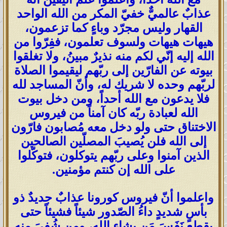
عذابٌ عالميٌّ خفيّ المكر من الله الواحد
القهار وليس مجرّد وباءٍ كما تزعمون،
هيهات هيهات ولسوف تعلمون، ففِرّوا من
الله إليه إنّي لكم منه نذيرٌ مبينُ، ولا تغلقوا
بيوته عن الفارّين إلى ربّهم ليقيموا الصلاة
لربّهم وحده لا شريك له، وأنّ المساجد لله
فلا يدعون مع الله أحداً، ومن دخل بيوت
الله لعبادة ربّه كان آمناً من فيروس
الاختناق حتى ولو دخل معه مُصابون فارّون
إلى الله فلن يُصيبَ المصلّين الصالحين
الذين آمنوا وعلى ربّهم يتوكلون، فتوكّلوا
على الله إن كنتم مؤمنين.
واعلموا أنّ فيروس كورونا عذابٌ جديدٌ ذو
بأسٍ شديدٍ داءُ الصّدور شيئاً فشيئاً حتى
يقطع نَفَسَ مَن يشاء الله، ومن شُفيَ منه