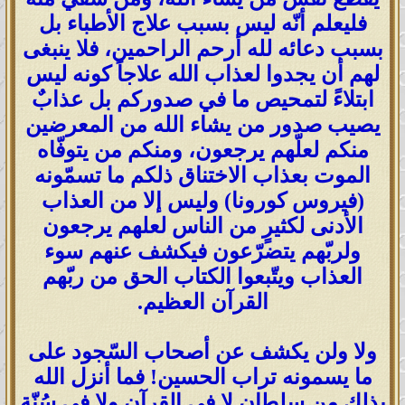
فليعلم أنّه ليس بسبب علاج الأطباء بل
بسبب دعائه لله أرحم الراحمين، فلا ينبغى
لهم أن يجدوا لعذاب الله علاجاً كونه ليس
ابتلاءً لتمحيص ما في صدوركم بل عذابٌ
يصيب صدور من يشاء الله من المعرضين
منكم لعلّهم يرجعون، ومنكم من يتوفّاه
الموت بعذاب الاختناق ذلكم ما تسمّونه
(فيروس كورونا) وليس إلا من العذاب
الأدنى لكثيرٍ من الناس لعلهم يرجعون
ولربّهم يتضرّعون فيكشف عنهم سوء
العذاب ويتّبعوا الكتاب الحق من ربّهم
القرآن العظيم.
ولا ولن يكشف عن أصحاب السّجود على
ما يسمونه تراب الحسين! فما أنزل الله
بذلك من سلطان لا في القرآن ولا في سُنّة