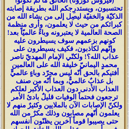
(فيروس كورونا) الخانق ما لم تكونوا
تحتسبون، ويستدرِجكم الله بطريقة إصابته
الذكيّة والخفيّة ليصِل إلى من يشاء الله من
كبرائكم من حيث لا يعلمون، وأرى منظمة
الصحة العالمية لا يعتبرونه وباءً عالميّاً بعد!
كونهم بزعمهم سوف يسيطرون عليه
وإنّهم لكاذبون، فكيف يسيطرون على
عذاب الله؟! ولكنّي الإمام المهديّ ناصر
محمدٍ اليمانيّ خليفة الله على العالمين
أفتيكم بالحق أنّه ليس مجرّد وباءٍ عالميٍّ
بل عذابٌ عالميٌّ، وبما أنّه من صنف
العذاب الأدنى دون العذاب الأكبر لعلكم
ترجعون فحتماً الوفيات قليلٌ بادئ الأمر
ولكنّ الإصابات الآن بالملايين وكثيرٌ منهم لا
يعلمون أنّهم مصابون وذلك مكرٌ من الله
حتى يصيبوا قوماً آخرين يظنّون أنفسهم