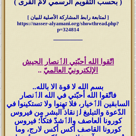
( بحسب التقويم الرسمي لأمّ القرى )
[ لمتابعة رابط المشاركة الأصلية للبيان ]
https://nasser-alyamani.org/showthread.php?
p=324814
________
اتّقوا الله أحبّتي الٲنصار الجيش
الإلكترونيّ العالميّ
..
بسم الله لا قوة الا بالله..
فاتّقوا الله أحبّتي في الله الٲنصار
السابقين الٲخيار، فلا تهِنوا ولا تستكينوا في
الدّعوة والتبليغ لٳنقاذ البشر من فيروس
كورونا العاصف والٲشدّ فتكاً؛ فيروس
كورونا القاصف أكس أكس لارج، وما