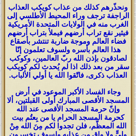
ونحذّرهم كذلك من عذاب كويكب العذاب
الراجفة ترجف وراء المحيط الأطلسي إلى
الغرب منه في الولايات المتحدة الأمريكية
فيثير نقع تراب أرضهم فيملأ بتراب أرضهم
فضاء العالم وموجة ضاربة تنتشر بأصقاع
هذا العالم بأسره ولسوف تعلمون إنّا
لصادقون بإذن الله ربّ العالمين، وكوكب
سقر من بعد ذلك اذا لم يُحدث لكم كويكب
العذاب ذكرى، فاتّقوا الله يا أولي الألباب.
وجاء الفساد الأكبر الموعود في أرض
المسجد الأقصى المبارك أولى القبلتين، ألا
وإنّ حرمة المسجد الأقصى عند الله
كحرمة المسجد الحرام يا من بِعتُم بيت
الله المعظّم، فلن تجدوا لكم مِنَ الله مِنْ
وليٍّ ولا واقٍ من عذابه ولسوف تخسرون