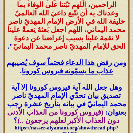
الراحمين، اللهم ثبّتنا على الوفاء بما
وعدناك به أن نتّبع داعيَ الله العالميّ
خليفة الله في الأرض الإمام المهديّ ناصر
محمد اليماني، اللهم اجعل بَعثهُ نِعمةً علينا
لا نقمة علينا بسبب إعراضنا عن دعوة
الحق للإمام المهديّ ناصر محمد اليمانيّ
"
.
ومن رفض هذا الدعاء فحتماً سوف يُصيبهم
عذاب ما يسمّونه فيروس كورونا
.
وهل جعل الله آية فيروس كورونا إلا آية
تصديق بيان تحدّي الإمام المهديّ ناصر
محمد اليمانيّ في بيانه بتأريخ عشرة رجب
بعنوان:
(
فيروس كورونا من العذاب الأدنى
دون العذاب الأكبر لعلهم يرجعون
..)
؟
https://nasser-alyamani.org/showthread.php?