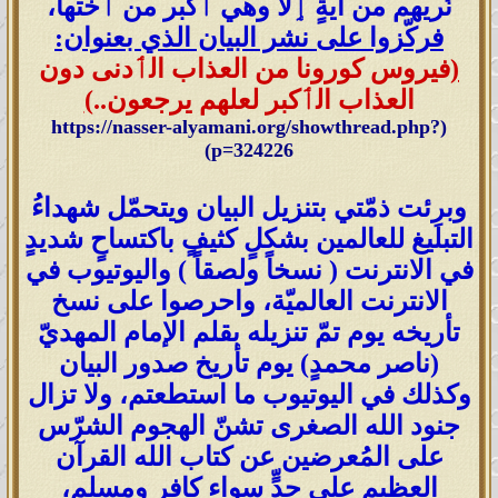
نُريهم من آيةٍ ٳلا وهي ٲكبر من ٲختها،
فركّزوا على نشر البيان الذي بعنوان:
(
فيروس كورونا من العذاب الٲدنى دون
العذاب الٲكبر لعلهم يرجعون..
)
https://nasser-alyamani.org/showthread.php?
(
)
p=324226
وبرِئت ذمّتي بتنزيل البيان ويتحمّل شهداءُ
التبليغ للعالمين بشكلٍ كثيفٍ باكتساحٍ شديدٍ
في الانترنت ( نسخاً ولصقاً ) واليوتيوب في
الانترنت العالميّة، واحرصوا على نسخ
تأريخه يوم تمّ تنزيله بقلم الإمام المهديّ
(ناصر محمدٍ) يوم تأريخ صدور البيان
وكذلك في اليوتيوب ما استطعتم، ولا تزال
جنود الله الصغرى تشنّ الهجوم الشرّس
على المُعرضين عن كتاب الله القرآن
العظيم على حدٍّ سواء كافرٍ ومسلمٍ،