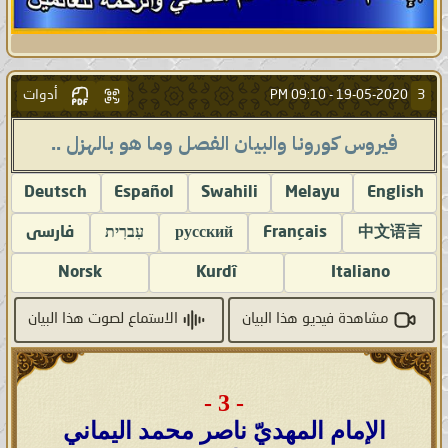
أدوات
3
09:10 PM
19-05-2020 -
فيروس كورونا والبيان الفصل وما هو بالهزل ..
Deutsch
Español
Swahili
Melayu
English
中文语言
Français
русский
עִברִית
فارسى
Norsk
Kurdî
Italiano
مشاهدة فيديو هذا البيان
الاستماع لصوت هذا البيان
- 3 -
الإمام المهديّ ناصر محمد اليماني