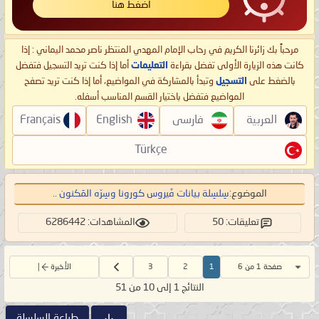
اضغط هنا
مرحباً بك زائرنا الكريم في رحاب الإمام المهدي المنتظر ناصر محمد اليماني : إذا
كانت هذه الزيارة الأولى تفضل بقراءة
التعليمات
أما إذا كنت تريد التسجيل فتفضل
بالضغط على
التسجيل
وتبدأ بالمشاركة في المواضيع، أما إذا كنت تريد تصفح
المواضيع فتفضل باختيار القسم المناسب أسفله.
العربية
فارسی
English
Français
Türkçe
الموضوع:
سِلسِلة بيانات فَيروس كورونا وسِرّه المَكنون ..
تعليقات: 50
المشاهدات: 6286442
صفحة 1 من 6
1
2
3
الأخيرة
النتائج 1 إلى 10 من 51
طباعة السلسلة