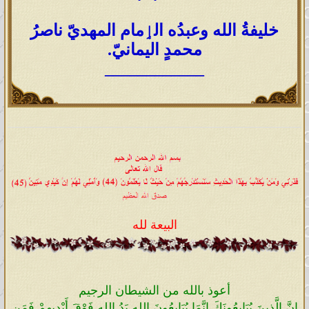
خليفةُ الله وعبدُه الٳمام المهديّ ناصرُ
محمدٍ اليمانيّ.
____________
البيعة لله
أعوذ بالله من الشيطان الرجيم
إِنَّ الَّذِينَ يُبَايِعُونَكَ إِنَّمَا يُبَايِعُونَ الله يَدُ الله فَوْقَ أَيْدِيهِمْ فَمَن