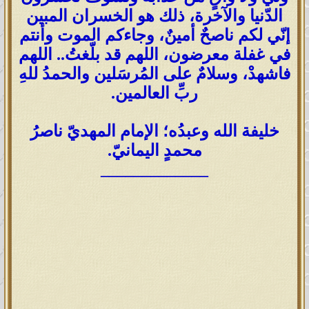
الدّنيا والآخرة، ذلك هو الخسران المبين
إنّي لكم ناصحٌ أمينٌ، وجاءكم الموت وأنتم
في غفلة معرضون، اللهم قد بلّغتُ.. اللهم
فاشهدْ، وسلامٌ على المُرسَلين والحمدُ للهِ
ربِّ العالمين.
خليفة الله وعبدُه؛ الإمام المهديّ ناصرُ
محمدٍ اليمانيّ.
_____________