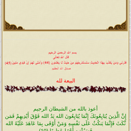
البيعة لله
أعوذ بالله من الشيطان الرجيم
إِنَّ الَّذِينَ يُبَايِعُونَكَ إِنَّمَا يُبَايِعُونَ الله يَدُ الله فَوْقَ أَيْدِيهِمْ فَمَن
نَّكَثَ فَإِنَّمَا يَنكُثُ عَلَى نَفْسِهِ وَمَنْ أَوْفَى بِمَا عَاهَدَ عَلَيْهُ الله
فَسَيُؤْتِيهِ أَجْرًا عَظِيمًا (10)