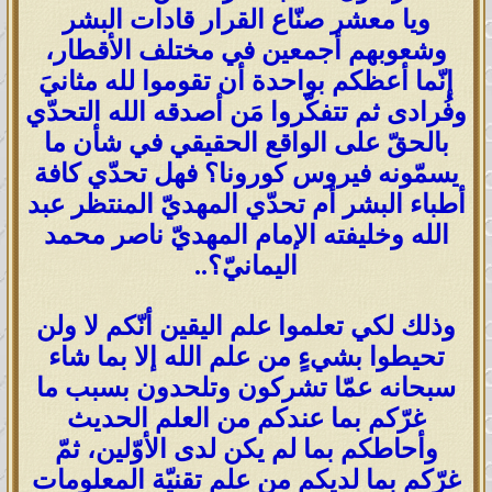
ويا معشر صنّاع القرار قادات البشر
وشعوبهم أجمعين في مختلف الأقطار،
إنّما أعظكم بواحدة أن تقوموا لله مثانيَ
وفُرادى ثم تتفكّروا مَن أصدقه الله التحدّي
بالحقّ على الواقع الحقيقي في شأن ما
يسمّونه فيروس كورونا؟ فهل تحدّي كافة
أطباء البشر أم تحدّي المهديّ المنتظر عبد
الله وخليفته الإمام المهديّ ناصر محمد
اليمانيّ؟..
وذلك لكي تعلموا علم اليقين أنّكم لا ولن
تحيطوا بشيءٍ من علم الله إلا بما شاء
سبحانه عمّا تشركون وتلحدون بسبب ما
غرّكم بما عندكم من العلم الحديث
وأحاطكم بما لم يكن لدى الأوّلين، ثمّ
غرّكم بما لديكم من علم تقنيّة المعلومات