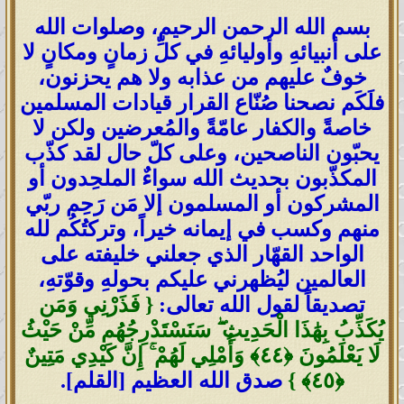
بسم الله الرحمن الرحيم، وصلوات الله
على أنبيائهِ وأوليائهِ في كلِّ زمانٍ ومكانٍ لا
خوفٌ عليهم من عذابه ولا هم يحزنون،
فلَكَم نصحنا صُنّاع القرار قيادات المسلمين
خاصةً والكفار عامّةً والمُعرضين ولكن لا
يحبّون الناصحين، وعلى كلّ حال لقد كذّب
المكذّبون بحديث الله سواءٌ الملحِدون أو
المشركون أو المسلمون إلا مَن رَحِم ربّي
منهم وكسب في إيمانه خيراً، وتركتُكُم لله
الواحد القهّار الذي جعلني خليفته على
العالمين ليُظهرني عليكم بحولهِ وقوّتهِ،
تصديقاً لقول الله تعالى:
{ فَذَرْنِي وَمَن
يُكَذِّبُ بِهَٰذَا الْحَدِيثِ ۖ سَنَسْتَدْرِجُهُم مِّنْ حَيْثُ
لَا يَعْلَمُونَ
﴿٤٤﴾
وَأُمْلِي لَهُمْ ۚ إِنَّ كَيْدِي مَتِينٌ
﴿٤٥﴾
}
صدق الله العظيم [القلم].