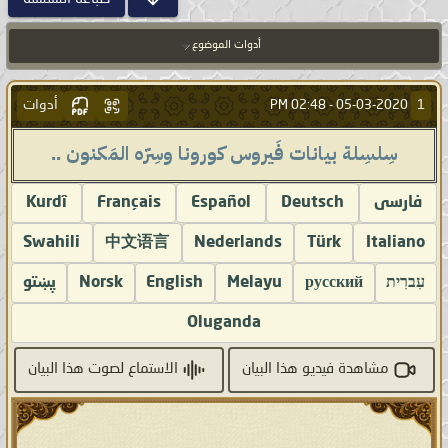
أدوات الموضوع
أدوات
1
02:48 PM
05-03-2020 -
سِلسِلة بيانات فَيروس كورونا وسِرّه المَكنون ..
فارسى
Deutsch
Español
Français
Kurdî
Swahili
中文语言
Nederlands
Türk
Italiano
עִברִית
русский
Melayu
English
Norsk
پښتو
Oluganda
مشاهدة فيديو هذا البيان
الاستماع لصوت هذا البيان