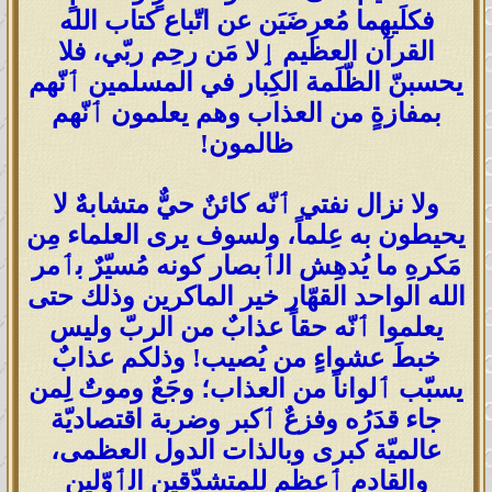
فكلَيهما مُعرِضَيَن عن اتّباع كتاب الله
القرآن العظيم ٳلا مَن رحِم ربّي، فلا
يحسبنّ الظّلَمة الكِبار في المسلمين ٲنّهم
بمفازةٍ من العذاب وهم يعلمون ٲنّهم
ظالمون!
ولا نزال نفتي ٲنّه كائنٌ حيٌّ متشابهٌ لا
يحيطون به عِلماً، ولسوف يرى العلماء مِن
مَكرهِ ما يُدهِش الٲبصار كونه مُسيّرٌ بٲمر
الله الواحد القهّار خير الماكرين وذلك حتى
يعلموا ٲنّه حقاً عذابٌ من الربّ وليس
خبطَ عشواءٍ من يُصيب! وذلكم عذابٌ
يسبّب ٲلواناً من العذاب؛ وجَعٌ وموتٌ لِمن
جاء قدَرُه وفزعٌ ٲكبر وضربة اقتصاديّة
عالميّة كبرى وبالذات الدول العظمى،
والقادم ٲعظم للمتشدّقين الٲوّلين