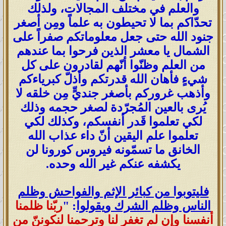
والعلم في مختلف المجالات، ولذلك
تحدّاكم بما لا تحيطون به علماً ومِن أصغر
جنود الله حتى جعل معلوماتكم صفراً على
الشمال يا معشر الذين فرحوا بما عندهم
من العلم وظنّوا أنّهم لقادرون على كل
شيءٍ فأهان الله قدرتكم وأذلّ كبرياءكم
وأذهب غروركم بأصغر جنديٍّ مِن خلقه لا
يُرى بالعين المُجرّدة لصغر حجمه وذلك
لكي تعلموا قَدر أنفسكم، وكذلك لكي
تعلموا علم اليقين أنّ داء عذاب الله
الخانق ما تسمّونه فيروس كورونا لن
يكشفه عنكم غير الله وحده.
فليتوبوا من كبائر الإثم والفواحش وظلم
الناس وظلم الشرك ويقولوا
:
"
ربّنا ظلمنا
أنفسنا وإن لم تغفر لنا وترحمنا لنكوننّ من