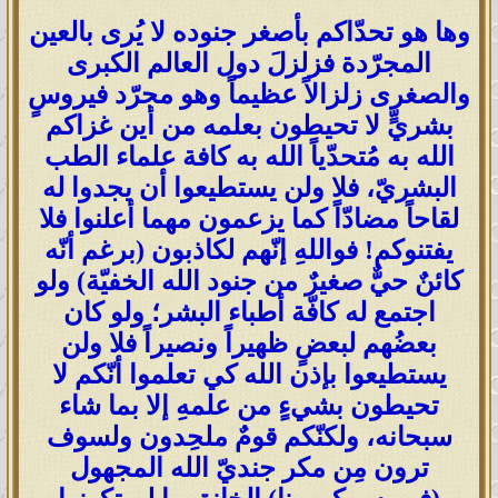
وها هو تحدّاكم بأصغر جنوده لا يُرى بالعين
المجرّدة فزلزلَ دول العالم الكبرى
والصغرى زلزالاً عظيماً وهو مجرّد فيروسٍ
بشريٍّ لا تحيطون بعلمه من أين غزاكم
الله به مُتحدّياً الله به كافة علماء الطب
البشريّ، فلا ولن يستطيعوا أن يجدوا له
لقاحاً مضادّاً كما يزعمون مهما أعلنوا فلا
يفتنوكم! فواللهِ إنّهم لكاذبون (برغم أنّه
كائنٌ حيٌّ صغيرٌ من جنود الله الخفيّة) ولو
اجتمع له كافّة أطباء البشر؛ ولو كان
بعضُهم لبعضٍ ظهيراً ونصيراً فلا ولن
يستطيعوا بإذن الله كي تعلموا أنّكم لا
تحيطون بشيءٍ من علمهِ إلا بما شاء
سبحانه، ولكنّكم قومٌ ملحِدون ولسوف
ترون مِن مكر جنديّ الله المجهول