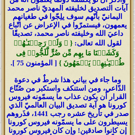
آيات التصديق لخليفته المهديّ ناصر محمد
اليمانيّ بأنّهم سوف يلِجّوا في طغيانهم
يعمهون، فيستمرّوا في الإعراض عن اتّباع
داعيَ الله وخليفته ناصر محمد، تصديقًا
لقول الله تعالى:
{ ۞ وَلَوۡ رَحِمۡنَـٰهُمۡ
وَكَشَفۡنَا مَا بِهِم مِّن ضُرٍّ لَّلَجُّوا۟ فِی
طُغۡیَـٰنِهِمۡ یَعۡمَهُونَ }
[ المؤمنون 75 ].
وما جاء في بياني هذا شرطٌ في دعوة
الدّاعي، ومن استنكف واستكبر من صُنّاع
القرار أن يكون عذاب ما يسمّونه فيروس
كورونا هو آية تصديق البيان العالميّ الذي
صدر في تأريخ عشره رجب 1441، فذَروهم
يسيطرون على ما يسمّونه فيروس كورونا
إن كانوا صادقين! وإن كان فيروس كورونا