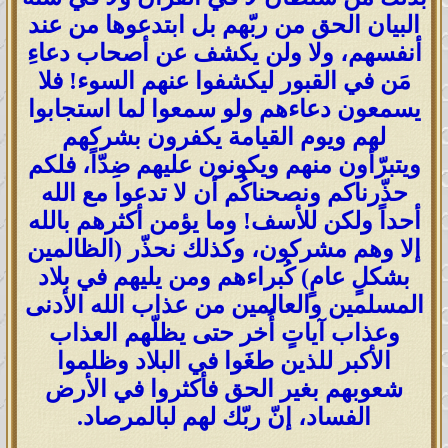
البيان الحق من ربّهم بل ابتدعوها من عند
أنفسهم، ولا ولن يكشف عن أصحاب دعاءِ
مَن في القبور ليكشفوا عنهم السوء! فلا
يسمعون دعاءهم ولو سمعوا لما استجابوا
لهم ويوم القيامة يكفرون بشركهم
ويتبرّأون منهم ويكونون عليهم ضِدّاً، فلكم
حذّرناكم ونصحناكُم أن لا تدعوا مع الله
أحداً ولكن للأسف! وما يؤمن أكثرهم بالله
إلا وهم مشركون، وكذلك نحذّر (الظالمين
بشكلٍ عامٍ) كُبراءهم ومن يليهم في بلاد
المسلمين والعالمين من عذاب الله الأدنى
وعذاب آياتٍ أُخر حتى يظلّهم العذاب
الأكبر للذين طغَوا في البلاد وظلموا
شعوبهم بغير الحق فأكثروا في الأرض
الفساد، إنّ ربّك لهم لبالمرصاد.