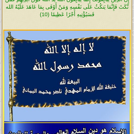
نَّكَثَ فَإِنَّمَا يَنكُثُ عَلَى نَفْسِهِ وَمَنْ أَوْفَى بِمَا عَاهَدَ عَلَيْهُ الله
فَسَيُؤْتِيهِ أَجْرًا عَظِيمًا (10)