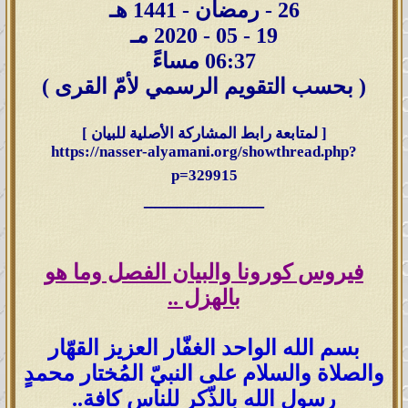
26 - رمضان - 1441 هـ
19 - 05 - 2020 مـ
06:37 مساءً
( بحسب التقويم الرسمي لأمّ القرى )
[ لمتابعة رابط المشاركة الأصلية للبيان ]
https://nasser-alyamani.org/showthread.php?
p=329915
___________
فيروس كورونا والبيان الفصل وما هو
بالهزل ..
بسم الله الواحد الغفّار العزيز القهّار
والصلاة والسلام على النبيّ المُختار محمدٍ
رسول الله بالذّكر للناس كافة..