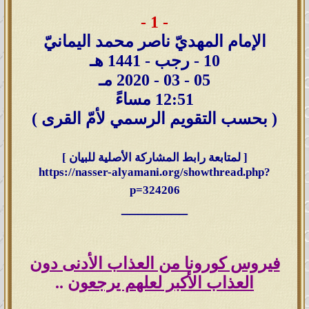
- 1 -
الإمام المهديّ ناصر محمد اليمانيّ
10 - رجب - 1441 هـ
05 - 03 - 2020 مـ
12:51 مساءً
( بحسب التقويم الرسمي لأمّ القرى )
[ لمتابعة رابط المشاركة الأصلية للبيان ]
https://nasser-alyamani.org/showthread.php?
p=324206
________
فيروس كورونا من العذاب الأدنى دون
العذاب الأكبر لعلهم يرجعون
..