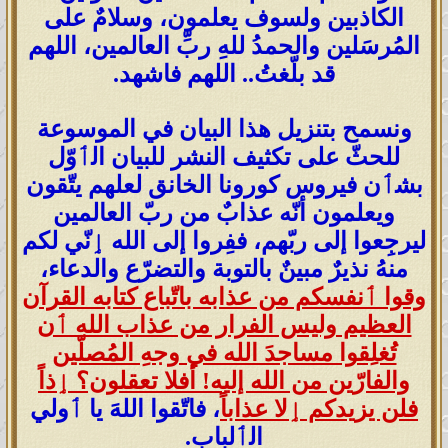
الكاذبين ولسوف يعلمون، وسلامٌ على
المُرسَلين والحمدُ للهِ ربِّ العالمين، اللهم
قد بلّغتُ.. اللهم فاشهد.
ونسمح بتنزيل هذا البيان في الموسوعة
للحثّ على تكثيف النشر للبيان الٲوّل
بشٲن فيروس كورونا الخانق لعلهم يتّقون
ويعلمون أنّه عذابٌ من ربّ العالمين
ليرجِعوا إلى ربّهم، ففِروا إلى الله ٳنّي لكم
منهُ نذيرٌ مبينٌ بالتوبة والتضرّع والدعاء،
وقوا ٲنفسكم من عذابه باتّباع كتابه القرآن
العظيم وليس الفرار من عذاب الله ٲن
تُغلِقوا مساجدَ الله في وجهِ المُصلّين
والفارّين من الله إليه! أفلا تعقلون؟ ٳذاً
فلن يزيدكم ٳلا عذاباً
، فاتّقوا اللهَ يا ٲولي
الٲلباب.