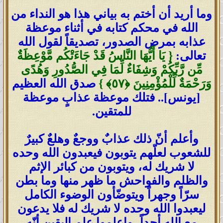
وما أريد أن أختم به بياني هذا هو النداء من
الله في محكم كتابه في أثناء موعظة
عذابه بمرض الصدور، تصديقاً لقول الله
تعالى:
{ يَا أَيُّهَا النَّاسُ قَدْ جَاءَتْكُم مَّوْعِظَةٌ
مِّن رَّبِّكُمْ وَشِفَاءٌ لِّمَا فِي الصُّدُورِ وَهُدًى
وَرَحْمَةٌ لِّلْمُؤْمِنِينَ
﴿٥٧﴾
}
صدق الله العظيم
[يونس].. فتلك موعظة عذابٍ موعظة
للمتقين.
وأعلم أنّ ذلك عذابٌ ووجعٌ وهلعٌ كبيرٌ
للشعوب لعلّهم يتوبون فيعبدون الله وحده
لا شريك له، ويتوبون من كبائر الإثم
والظلم والفواحش ما ظهر منها وما بطن
سرّاً وجهراً ويتوضّأون الوضوء الكامل
ليعبدوا الله وحده لا شريك له فلا يدعون
مع الله أحداً، واعلموا علم اليقين أنّه