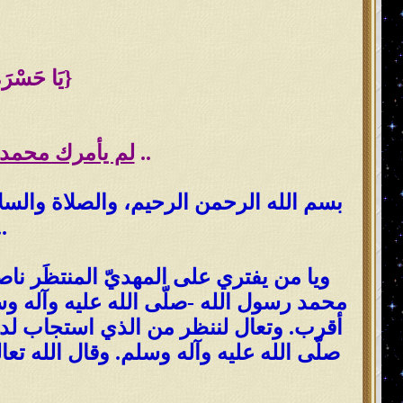
{يَا حَسْرَةً عَلَى الْعِبَادِ ۚ مَا يَأْتِيهِم مِّن رَّسُولٍ إِلَّا كَانُوا بِهِ يَسْتَهْزِئُونَ}
..
لم يأمرك محمد رس
بسم الله الرحمن الرحيم، والصلاة والسلام 
وسلامٌ على المرسلين، والحمدُ لله
ويا من يفتري على المهديّ المنتظَر ناص
محمد رسول الله -صلّى الله عليه وآله وسلّ
أقرب. وتعال لننظر من الذي استجاب لدعوة
صلّى الله عليه وآله وسلم. وقال الله تعا