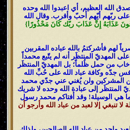
دق الله العظيم، أي اعبدوا الله وحده
على ربّهم أيّهم أحبّ وأقرب. وقال الله
افُونَ عَذَابَهُ إِنَّ عَذَابَ ربّك كَانَ مَحْذُورًا}
رياً لهم فأشركتمُ بالله عباده المقربين
 المهديّ المنتظَر أنه لم يتّبع محمداً
اب من حمل ظُلماً؛ بل المهديّ المنتظَر
س جدّه وكافة عباد الله على حُبِّ الله
من المشركين ولن يُغني عني جدّي محمد
ّ المنتظَر إلى عبادة الله وحده لا شريك
لم ما هي الوسيلة! وقد أفتاكم محمد رسول
 لا تنبغي إلا لعبد من عباد الله وأرجو أن
دٍ واحدٍ من عباد الله الصالحين
، ولذلك