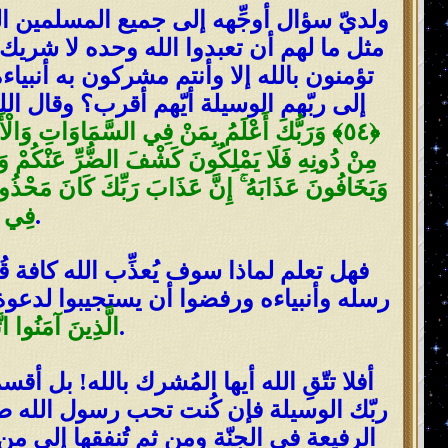
ولديّ سؤال أوجِّهه إلى جميع المسلمين الم
مثل ما لهم أن تعبدوا الله وحده لا شريك ل
تؤمنون بالله إلا وأنتم مشركون به أنبياء
إلى ربّهم الوسيلة أيّهم أقرب؟ وقال الل
صدق الله العظيم [الإسراء].
فِي ال
فهل تعلم لماذا سوف يُعذِّب الله كافة ق
رسله وأنبياءه ورفضوا أن يستجيبوا لدعوة رُس
صدق الله العظيم [المائدة:35].
الَّذِينَ آمَنُوا اتَ
أفلا تتّقِ الله أيها المُشرك بالله! بل 
ربّك الوسيلة فإن كُنت تحب رسول الله صل
الرفيعة في الجنّة ومن ثم تُنفقها إلى م