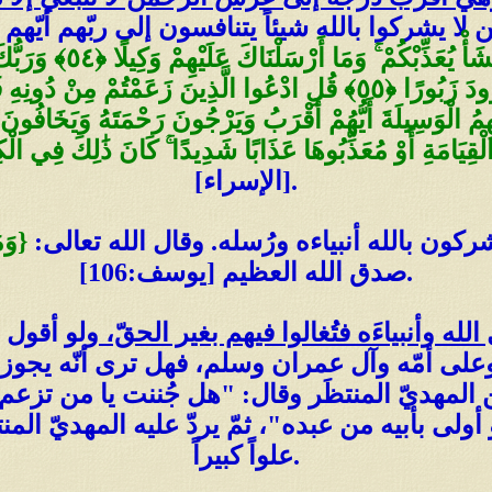
ين لا يشركوا بالله شيئاً يتنافسون إلى ربّهم أيّهم
رَبُّكُمْ أَعْلَمُ بِكُمْ ۖ
فَضَّلْنَا بَعْضَ النَّبِيِّينَ عَلَىٰ بَعْضٍ ۖ وَآتَيْنَا دَاوُودَ زَبُورًا ﴿٥٥﴾ قُلِ ا
 الْقِيَامَةِ أَوْ مُعَذِّبُوهَا عَذَابًا شَدِيدًا ۚ كَانَ ذَٰلِكَ فِي ال
[الإسراء].
كون بالله أنبياءه ورُسله. وقال الله تعالى:
{وَم
صدق الله العظيم [يوسف:106].
لله وأنبياءَه فتُغالوا فيهم بغير الحقّ،
ولو أقول ل
على أمّه وآل عمران وسلم، فهل ترى أنّه يجو
 المهديّ المنتظَر وقال: "هل جُننت يا من تزعم
 أولى بأبيه من عبده"، ثمّ يردّ عليه المهديّ ال
علواً كبيراً.