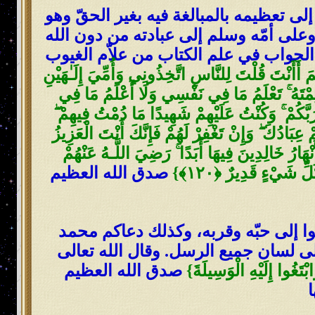
ى تعظيمه بالمبالغة فيه بغير الحقّ وهو
 وعلى أمّه وسلم إلى عبادته من دون الله
 الجواب في علم الكتاب من علاّم الغيوب
 أَأَنْتَ قُلْتَ لِلنَّاسِ اتَّخِذُونِي وَأُمِّيَ إِلَـٰهَيْنِ
مْتَهُ ۚ تَعْلَمُ مَا فِي نَفْسِي وَلَا أَعْلَمُ مَا فِي
وا اللَّـهَ رَبِّي وَرَبَّكُمْ ۚ وَكُنْتُ عَلَيْهِمْ شَهِيدًا مَا دُمْتُ فِيهِمْ ۖ
ۚ وَأَنْتَ عَلَىٰ كُلِّ شَيْءٍ شَهِيدٌ ﴿١١٧﴾ إِنْ تُعَذِّبْهُمْ فَإِنَّهُمْ عِبَادُكَ ۖ وَإِنْ تَغْفِرْ لَهُمْ فَإِنَّكَ أَنْتَ الْعَزِيزُ
لْأَنْهَارُ خَالِدِينَ فِيهَا أَبَدًا ۚ رَضِيَ اللَّـهُ عَنْهُمْ
صدق الله العظيم
وا إلى حبّه وقربه، وكذلك دعاكم محمد
لى لسان جميع الرسل. وقال الله تعالى
ابْتَغُوا إِلَيْهِ الْوَسِيلَةَ}
صدق الله العظيم