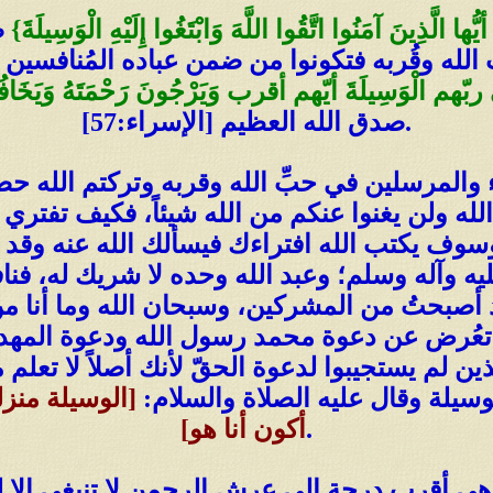
أيُّها الَّذِينَ آمَنُوا اتَّقُوا اللَّهَ وَابْتَغُوا إِلَيْهِ الْوَسِيلَةَ}
ص
ِّ الله وقُربه فتكونوا من ضمن عباده المُنافسين 
إِلَى ربّهم الْوَسِيلَةَ أيّهم أقرب وَيَرْجُونَ رَحْمَتَهُ وَيَخَ
صدق الله العظيم [الإسراء:57].
اء والمرسلين في حبِّ الله وقربه وتركتم الله حص
 ولن يغنوا عنكم من الله شيئاً، فكيف تفتري على
سوف يكتب الله افتراءك فيسألك الله عنه وقد خ
ليه وآله وسلم؛ وعبد الله وحده لا شريك له، فناف
د أصبحتُ من المشركين، وسبحان الله وما أنا 
 من تعُرض عن دعوة محمد رسول الله ودعوة المهدي
لذين لم يستجيبوا لدعوة الحقّ لأنك أصلاً لا تع
لوسيلة وقال عليه الصلاة والسلام:
[الوسيلة منزلة
.
أكون أنا هو]
ي أقرب درجة إلى عرش الرحمن لا تنبغي إلا لعب