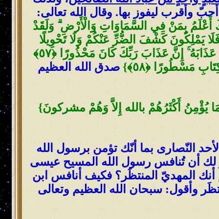
 أحبّ وأقرب ليفوز بها. وقال الله تعالى:
 إِنْ يَشَأْ يَرْحَمْكُمْ أَوْ إِنْ يَشَأْ يُعَذِّبْكُمْ ۚ وَمَا أَرْسَلْنَاكَ عَلَيْهِمْ وَكِيلًا ﴿٥٤﴾ وَرَبُّكَ أَعْلَمُ بِمَنْ فِي السَّمَاوَاتِ وَالْأَرْضِ ۗ وَلَقَدْ
دْعُوا الَّذِينَ زَعَمْتُمْ مِنْ دُونِهِ فَلَا يَمْلِكُونَ كَشْفَ الضُّرِّ عَنْكُمْ وَلَا تَحْوِيلًا
﴿٥٦﴾ أُولَـٰئِكَ الَّذِينَ يَدْعُونَ يَبْتَغُونَ إِلَىٰ رَبِّهِمُ الْوَسِيلَةَ أَيُّهُمْ أَقْرَبُ وَيَرْجُونَ رَحْمَتَهُ وَيَخَافُونَ عَذَابَهُ ۚ إِنَّ عَذَابَ رَبِّكَ كَانَ مَحْذُورًا ﴿٥٧﴾
ْكِتَابِ مَسْطُورًا ﴿٥٨﴾
}
صدق الله العظيم
َا يُؤْمِنُ أَكْثَرُهُمْ بالله إِلاَّ وَهُمْ مشركونَ}
أحد النّصارى بما أنّك تؤمن برسول الله
ز لك أن تُنافس رسول الله المسيح عيسى
 أنك المهديّ المنتظَر؟ فكيف أنافس ابن
منتظَر وأقول: سبحان الله العظيم وتعالى