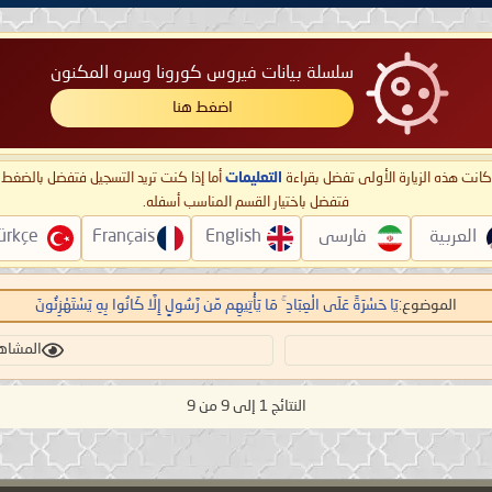
سلسلة بيانات فيروس كورونا وسره المكنون
اضغط هنا
ا كانت هذه الزيارة الأولى تفضل بقراءة
التعليمات
أما إذا كنت تريد التسجيل فتفضل بالضغ
فتفضل باختيار القسم المناسب أسفله.
العربية
فارسی
English
Français
ürkçe
الموضوع:
يَا حَسْرَةً عَلَى الْعِبَادِ ۚ مَا يَأْتِيهِم مِّن رَّسُولٍ إِلَّا كَانُوا بِهِ يَسْتَهْزِئُونَ
المشاهدات:
النتائج 1 إلى 9 من 9