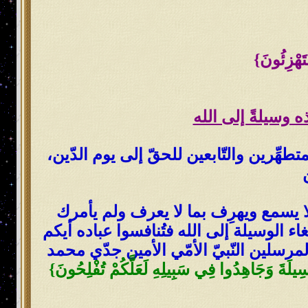
ه وسيلةً إلى الله
هِّرين والتّابعين للحقّ إلى يوم الدّين،
لا يسمع ويهرِف بما لا يعرف ولم يأمرك
ء الوسيلة إلى الله فتُنافسوا عباده أيكم
رسلين النّبيّ الأمّي الأمين جدّي محمد
لْوَسِيلَةَ وَجَاهِدُوا فِي سَبِيلِهِ لَعَلَّكُمْ تُفْلِحُونَ}