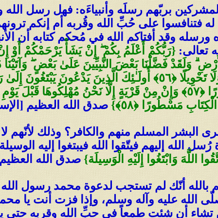
شركين بربّهم رسلَه وأنبياءَه: فهل رسل الله وأ
ه فتنافسوا على حُبِّ الله وقُربه أم إنكم ترونه
ه ورسله وقد أفتاكم الله في مُحكم كتابه أن الأنب
ه تعالى:
{
رَبُّكُمْ أَعْلَمُ بِكُمْ ۖ إِنْ يَشَأْ يَرْحَمْكُمْ أَوْ إِنْ
مِنْ دُونِهِ فَلَا يَمْلِكُونَ كَشْفَ الضُّرِّ عَنْكُمْ وَلَا تَحْوِيلًا ﴿٥٦﴾ أُولَـٰئِكَ 
وَيَخَافُونَ عَذَابَهُ ۚ إِنَّ عَذَابَ رَبِّكَ كَانَ مَحْذُورًا ﴿٥٧﴾ وَإِنْ مِنْ قَرْيَةٍ إِلَّا ن
ْكِتَابِ مَسْطُورًا ﴿٥٨﴾}
ُرى البشر المسلم منهم والكافر؟ وذلك لأنّهم ل
ل الله إليهم فيتّقوا الله فيبتغوا إليه الوسيلة أ
ّقُوا اللَّهَ وَابْتَغُوا إِلَيْهِ الْوَسِيلَة}
أقسم بالله أنّك لم تستجب لدعوة محمد رسول الله 
ّى الله عليه وآله وسلم، وإذا فزت أنت يا محم
ن تشاء أن شئت طمعاً في حبِّ الله وقربه حتى يك