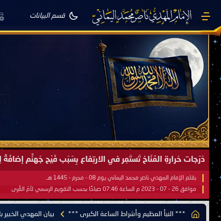
قسم البيانات
صَيْفُ سَقَرَ يَبدأُ في اجتياحِ شِتاءِ القُطبِ الشَّمالي كَما وعَدناكُم بالحقِّ 
بقلم الإمام المهدي ناصر محمد اليماني يوم 18 - جمادى الآخرة - 1445 هـ
موافق 31 - 12 - 2023 م الساعة 07:44 صباحًا بحسب التقويم الرسمي لأمّ القُرى
*** النبأ العظيم وأشراط الساعة الكبرى ***
بيان المهدي الخبير ب