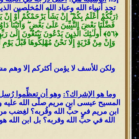
تجد أنبياء الله وعباد الله المُخلصين الذ
{
وَإِنْ مِنْ قَرْيَةٍ إِلَّا نَحْنُ مُهْلِكُوهَا قَبْلَ يَوْمِ
ولكن للأسف لا يؤمن أكثركم إلا وهم مشر
وما هو الإشراك؟:
وهو أن تعظِّموا رُسل ا
المسيح عيسى ابن مريم صلّى الله عليه و
ابن مريم في حبِّ الله وقُربه؟ لغِضب من
الله في حبِّ الله وقربه؟ بل ابن الله هو