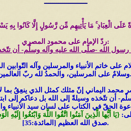
ـــــــــــــــــــــ
ردّ الإمام على محمود المصري:
ول الله -صلّى الله عليه وآله وسلَّم- أن تتّخذ
على خاتم الأنبياء والمرسلين وآله التّوابين المتط
 ربّ العالمين..
ر محمد اليماني إنّ مثلك كمثل الذي ينعِقُ بما 
م- أن تتّخذه وسيلةً إلى الله بل دعاكم إلى ابتغا
 الحقّ في الكتاب على لسان سيد الأنبياء والم
لى:
{يَا أيُّها الَّذِينَ آمَنُوا اتَّقُوا اللَّهَ وَابْتَغُوا إِلَيْهِ ا
صدق الله العظيم [المائدة:35].