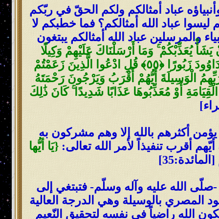
نبياؤه عباد أمثالكم ولكم الحقّ في ربّكم
م ليسوا عباد الله أمثالكم؟ فما خطبكم لا
ياء والمرسلين عباد الله أمثالكم يبتغون
 يَشَأْ يُعَذِّبْكُمْ ۚ وَمَا أَرْسَلْنَاكَ عَلَيْهِمْ وَكِيلًا
﴿٥٤﴾ وَرَبُّكَ أَعْلَمُ بِمَنْ فِي السَّمَاوَاتِ وَالْأَرْضِ ۗ وَلَقَدْ فَضَّلْنَا بَعْضَ النَّبِيِّينَ عَلَىٰ بَعْضٍ ۖ وَآتَيْنَا دَاوُودَ زَبُورًا ﴿٥٥﴾ قُلِ ادْعُوا الَّذِينَ زَعَمْتُمْ
الَّذِينَ يَدْعُونَ يَبْتَغُونَ إِلَىٰ رَبِّهِمُ الْوَسِيلَةَ أَيُّهُمْ أَقْرَبُ وَيَرْجُونَ رَحْمَتَهُ
َحْنُ مُهْلِكُوهَا قَبْلَ يَوْمِ الْقِيَامَةِ أَوْ مُعَذِّبُوهَا عَذَابًا شَدِيدًا ۚ كَانَ ذَٰلِكَ
ا يؤمن أكثرهم بالله إلا وهم مشركون به
يّهم أقرب تنفيذاً لأمر الله تعالى:
{يَا أيُّها
-صلّى الله عليه وآله وسلّم- فتبتغي إلى
ود المصري بالوسيلة وهي الدرجة العالية
ون الله راضياً في نفسه لتحقيق النّعيم