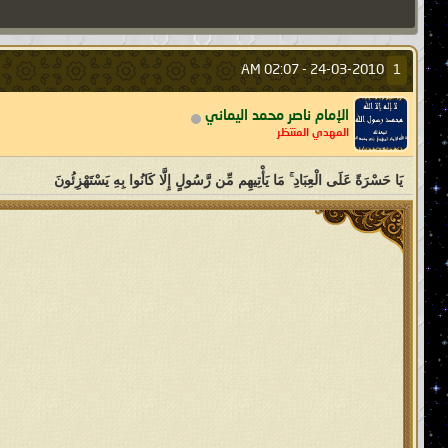
02:07 AM
24-03-2010 -
1
الإمام ناصر محمد اليماني
المهدي المنتظر
يَا حَسْرَةً عَلَى الْعِبَادِ ۚ مَا يَأْتِيهِم مِّن رَّسُولٍ إِلَّا كَانُوا بِهِ يَسْتَهْزِئُونَ