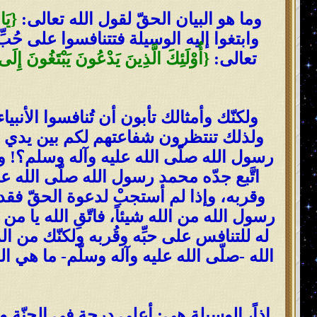
وما هو البيان الحقّ لقول الله تعالى:
{يَا 
وابتغوا إليه الوسيلة فتتنافسوا على حُب
تعالى:
{أُوْلَئِكَ الَّذِينَ يَدْعُونَ يَبْتَغُونَ 
ولكنّك وأمثالك تأبون أن تُنافسوا الأنبي
ولذلك تنتظرون شفاعتهم لكم بين يدي الله
رسول الله صلّى الله عليه وآله وسلم؟! و
اتَّبع جدّه محمد رسول الله صلّى الله ع
وقربه، وإذا لم أستجبْ لدعوة الحقّ فق
رسول الله من الله شيئاً، فاتّقِ الله يا
له للتنافس على حبِّه وقُربه ولكنّك من ا
الله -صلّى الله عليه وآله وسلّم- ما هي ا
إذاً،
الوسيلة هي
:
أعلى درجة في الجنّة وه