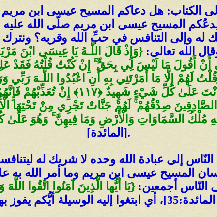
إلى الكتاب: هل دعاكم المسيح عيسى ابن مريم إل
م يدعُكم المسيح عيسى ابن مريم صلّى الله عليه
يك له وإلى التنافس في حبِّ الله وقربه؟ ونترك
ل الله تعالى:
{وَإِذْ قَالَ اللَّـهُ يَا عِيسَى ابْنَ مَرْيَمَ
َنْ أَقُولَ مَا لَيْسَ لِي بِحَقٍّ ۚ إِنْ كُنْتُ قُلْتُهُ فَقَدْ عَلِ
 إِنَّكَ أَنْتَ عَلَّامُ الْغُيُوبِ ﴿١١٦﴾ مَا قُلْتُ لَهُمْ إِلَّا مَا أَمَرْتَنِي بِهِ أَنِ اعْبُدُ
فَلَمَّا تَوَفَّيْتَنِي كُنْتَ أَنْتَ الرَّقِيبَ عَلَيْهِمْ 
ْمُ يَنْفَعُ الصَّادِقِينَ صِدْقُهُمْ ۚ لَهُمْ جَنَّاتٌ تَجْرِي مِنْ تَحْتِهَا ا
[المائدة].
النّاس إلى عبادة الله وحده لا شريك له ليتنافس
سان المسيح عيسى ابن مريم وما أمر الله به ع
ى النّاس أجمعين:
{يَا أيُّها الَّذِينَ آمَنُوا اتَّقُوا اللَّهَ وَ