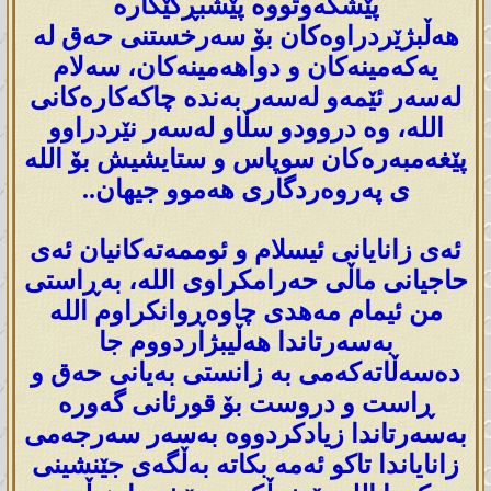
پێشکەوتووە پێشبڕکێکارە
هەڵبژێردراوەکان بۆ سەرخستنی حەق لە
یەکەمینەکان و دواهەمینەکان، سەلام
لەسەر ئێمەو لەسەر بەندە چاکەکارەکانی
اللە، وە دروودو سڵاو لەسەر نێردراوو
پێغەمبەرەکان سوپاس و ستایشیش بۆ اللە
ی پەروەردگاری هەموو جیهان..
ئەی زانایانی ئیسلام و ئوممەتەکانیان ئەی
حاجیانی ماڵی حەرامکراوی اللە، بەڕاستی
من ئیمام مەھدی چاوەڕوانکراوم اللە
بەسەرتاندا ھەڵیبژاردووم جا
دەسەڵاتەکەمی بە زانستی بەیانی حەق و
ڕاست و دروست بۆ قورئانی گەورە
بەسەرتاندا زیادکردووە بەسەر سەرجەمی
زانایاندا تاکو ئەمە بکاتە بەڵگەی جێنشینی