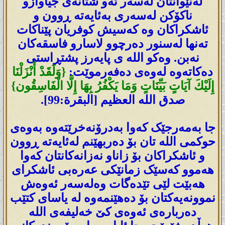
لەنێوانتان لەسەر ئەو شتانەی جیاوازو
ناکۆکن لەسەری بەئایەتە ڕوون و
ئاشکراکان وە کەسیش کوفریان پێناکات
تەنھا لەسنور دەرچوو لاسارو فاسقەکان
نەبن. وەکو اللە ی پایەرز پشتڕاستی
دەکاتەوە لەوەی دەفەرموێت:
{وَلَقَدْ أَنْزَلْنَا
إِلَيْكَ آيَاتٍ بَيِّنَاتٍ وَمَا يَكْفُرُ بِهَا إِلَّا الْفَاسِقُون}
صدق الله العظيم [البقرة:99].
جا بەمەرجێک کەوا بەدرۆنەخرێتەوە به‌وه‌ی
حوکمی اللە تان بۆ دەربهێنم لەئایەتە ڕوون
و ئاشکراكان بۆ زاناو نەزانەکانتان کەوا
ھەموو کەسێک زمانێکی عەرەبی ئاشکرای
ھەبێت لێی تێدەگات وەلەسەر ئەوەش
نموونەیەکتان بۆ دەهێنمەوە لە یاسای کتێب
دەربارەی ئەوەی کێ خەلیفەی اللە