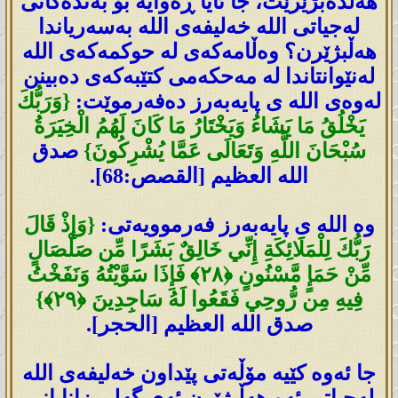
ھەڵدەبژێرێت، جا ئایا ڕەوایە بۆ بەندەکانی
لەجیاتی اللە خەلیفەی اللە بەسەریاندا
ھەڵبژێرن؟ وەڵامەکەی لە حوکمەکەی اللە
لەنێوانتاندا لە مەحکەمی کتێبەکەی دەبینن
لەوەی اللە ی پایەبەرز دەفەرموێت:
{وَرَبُّكَ
يَخْلُقُ مَا يَشَاءُ وَيَخْتَارُ مَا كَانَ لَهُمُ الْخِيَرَةُ
سُبْحَانَ اللَّهِ وَتَعَالَى عَمَّا يُشْرِكُونَ}
صدق
الله العظيم [القصص:68].
وە اللە ی پایەبەرز فەرموویەتی:
{وَإِذْ قَالَ
رَ‌بُّكَ لِلْمَلَائِكَةِ إِنِّي خَالِقٌ بَشَرً‌ا مِّن صَلْصَالٍ
مِّنْ حَمَإٍ مَّسْنُونٍ ﴿٢٨﴾ فَإِذَا سَوَّيْتُهُ وَنَفَخْتُ
فِيهِ مِن رُّ‌وحِي فَقَعُوا لَهُ سَاجِدِينَ ﴿٢٩﴾}
صدق الله العظيم [الحجر].
جا ئەوە کێیە مۆڵەتی پێداون خەلیفەی اللە