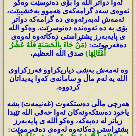
ئەوا دواتر اللە وا بۆی دەنوسێت وەکو
ئەوەی سەد گرامەکەی ھەموو بەخشیبێت،
ئەمەش لەبەرئەوەی دە گرامەکە دواتر
بۆی بە دە ئەوەندە دەنوسرێت. وەکو اللە
ی پایەبەرز پشتڕاستی دەکاتەوە لەوەی
دەفەرموێت:
{مَنْ جَاءَ بِالْحَسَنَةِ فَلَهُ عَشْرُ
أَمْثَالِهَا}
صدق الله العظيم،
وە ئەمەش بەشی دیاریکراوو فەرزکراوی
اللە یە لەم ماڵ و سامانەی کەوا پەیداتان
کردووە.
ھەرچی ماڵی دەستکەوت (غەنیمەت) یشە
یاخود دەستکەوتەکان ئەوا حەقی اللە تێیدا
زیاتر لە دەیەکە، وەکو اللە ی پایەبەرز
پشتڕاستی دەکاتەوە لەوەی دەفەرموێت: