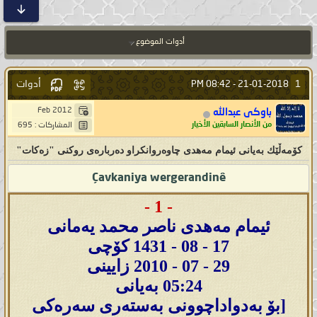
أدوات الموضوع
أدوات
1
08:42 PM
21-01-2018 -
Feb 2012
باوكى عبدالله
من الأنصار السابقين الأخيار
المشاركات : 695
كۆمه‌ڵێك به‌یانی ئیمام مه‌هدی چاوه‌روانكراو ده‌رباره‌ی روكنی "زه‌كات"
Çavkaniya wergerandinê
- 1 -
ئیمام مەهدی ناصر محمد یەمانی
17 - 08 - 1431 کۆچی
29 - 07 - 2010 زایینی
05:24 بەیانی
[بۆ بەدواداچوونی بەستەری سەرەکی