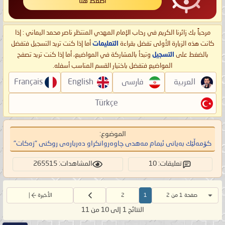
اضغط هنا
مرحباً بك زائرنا الكريم في رحاب الإمام المهدي المنتظر ناصر محمد اليماني : إذا
كانت هذه الزيارة الأولى تفضل بقراءة
التعليمات
أما إذا كنت تريد التسجيل فتفضل
بالضغط على
التسجيل
وتبدأ بالمشاركة في المواضيع، أما إذا كنت تريد تصفح
المواضيع فتفضل باختيار القسم المناسب أسفله.
العربية
فارسی
English
Français
Türkçe
الموضوع:
كۆمه‌ڵێك به‌یانی ئیمام مه‌هدی چاوه‌روانكراو ده‌رباره‌ی روكنی "زه‌كات"
تعليقات: 10
المشاهدات: 265515
صفحة 1 من 2
1
2
الأخيرة
النتائج 1 إلى 10 من 11