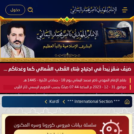
دخول
صَيْفُ سَقَرَ يَبدأُ في اجتياحِ شِتاءِ القُطبِ الشَّمالي كَما وعَدناكُم بالحقِّ لعَامِكم هذا (1445 هـ) ..
بقلم الإمام المهدي ناصر محمد اليماني يوم 18 - جمادى الآخرة - 1445 هـ
موافق 31 - 12 - 2023 م الساعة 07:44 صباحًا بحسب التقويم الرسمي لأمّ القُرى
Kurdî
*** International Section ***
سلسلة بيانات فيروس كورونا وسره المكنون