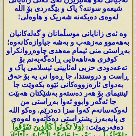
لەجیاتی ئەو ھەڵبژێرن ئەی گەلی زانایانی
شیعەو سوننە؟ پاک و بێگەردی بۆ اللە
لەوەی دەیکەنە شەریک و ھاوەڵی!
وە ئەی زانایانی موسڵمانان و گەلەکانیان
بەھەموو مەزھەب و بەشە جیاوازەکانەوە؛
بەڕاستی منی ئیمام مەھدی چاوەڕوانکراو
کوفری ھەتاھەتایی ڕادەگەیەنم بۆ
تەعەدودی حزبی لەئایینی ئیسلامی پاک و
ڕاست و دروستدا، جا ڕەوا نی یە بۆ حەق
بەدوای ئارەزووەکانی ئێوە بکەوێت جا
ئینتیمای بۆ ھەر دەستەو بەشێکتان ھەبێت
جا ئەگەر وابوو ئەوا بەڕاستی من
لەوکەسانەم کەوا سزا دەدرێم. وەکو اللە
ی پایەبەرز پشتڕاستی دەکاتەوە لەوەی
دەفەرموێت:
{وَلاَ تَكُونُواْ كَالَّذِينَ تَفَرَّقُواْ
وَاخْتَلَفُواْ مِن بَعْدِ مَا جَاءهُمُ الْبَيِّنَاتُ وَأُوْلَئِكَ