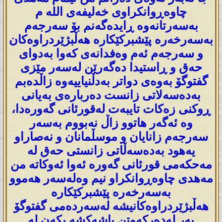
چاوەڕوانکراوی خەلیفەی اللە م
بەسەرتانەوە ڕایدەگەنم بۆ سەرجەم
بەسەرخەرە پێشبرکێکارە ھەڵبژێردراوەکان
و سەرجەم ئەم وەفدانەی کەوا بەدوای
حەق و ڕاستیدا دەگەرێن لەسەر مێزی
گفتوگۆ بەوەی دواتر بەدڵنیاییەوە زاڵدەبم
بەدەسەلاتی زانست دەربارەی بەیانی
ڕوکنی زەکات تایبەت لەقورئانی گەورەدا،
وە ئەگەر ھاتوو زاڵ نەبووم بەسەر
سەرجەم زانایان و موسڵمانان و نەصاراو
یەھود بەدەسەڵاتی زانستی حەق لە
مەحکەمی قورئانی گەورە ئەوا ئەوکاتە من
مەھدی چاوەڕوانکراو نیم وەلەسەر ھەموو
بەسەرخەرە پێشبرکێکارە
ھەڵبژێردراوەکانیشە لەسەردەمی گفتوگۆ
بەر لەدەرکەوتن پاشەکشە بکەن لە