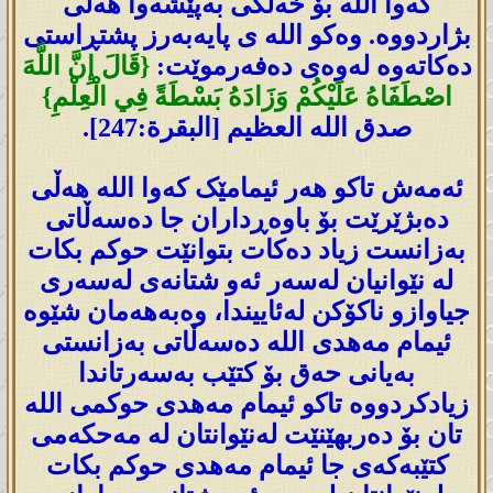
کەوا اللە بۆ خەڵکی بەپێشەوا ھەڵی
بژاردووە. وەکو اللە ی پایەبەرز پشتڕاستی
دەکاتەوە لەوەی دەفەرموێت:
{قَالَ إِنَّ اللَّهَ
اصْطَفَاهُ عَلَيْكُمْ وَزَادَهُ بَسْطَةً فِي الْعِلْمِ}
صدق الله العظيم [البقرة:247].
ئەمەش تاکو ھەر ئیمامێک کەوا اللە ھەڵی
دەبژێرێت بۆ باوەڕداران جا دەسەڵاتی
بەزانست زیاد دەکات بتوانێت حوکم بکات
لە نێوانیان لەسەر ئەو شتانەی لەسەری
جیاوازو ناکۆکن لەئاییندا، وەبەھەمان شێوە
ئیمام مەھدی اللە دەسەڵاتی بەزانستی
بەیانی حەق بۆ کتێب بەسەرتاندا
زیادکردووە تاکو ئیمام مەھدی حوکمی اللە
تان بۆ دەربهێنێت لەنێوانتان لە مەحکەمی
کتێبەکەی جا ئیمام مەھدی حوکم بکات