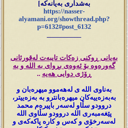
بەشداری بەیانەکە]
https://nasser-
alyamani.org/showthread.php?
p=6132#post_6132
__________
بەیانی ڕوکنی زەکات تایبەت لەقورئانی
گەورەوە بۆ ئەوەی بڕوای بە اللە و بە
ڕۆژی دوایی ھەیه‌
..
بەناوی الله ی لەھەموو میھرەبان و
بەبەزەییەکان میھرەبانترو بە بەزەییتر،
دروودو سڵاو لەسەر باپیرەم محمد
پێغەمبەری اللە دروودو سڵاوی اللە
لەسەرخۆی و کەس و کارە پاکەکەی و