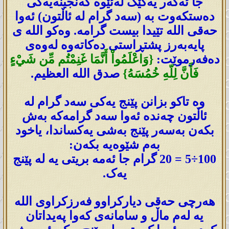
جا ئەگەر یەکێک لەئێوە گەنجینەیەکی
دەستکەوت بە (سەد گرام لە ئاڵتون) ئەوا
حەقی اللە تێیدا بیست گرامە. وەکو اللە ی
پایەبەرز پشتڕاستی دەکاتەوە لەوەی
دەفەرموێت:
{وَاعْلَمُواْ أَنَّمَا غَنِمْتُم مِّن شَيْءٍ
فَأَنَّ لِلّهِ خُمُسَهُ}
صدق الله العظيم.
وە تاکو بزانن پێنج یەکی سەد گرام لە
ئاڵتون چەندە ئەوا سەد گرامەکە بەش
بکەن بەسەر پێنج بەشی یەکساندا، یاخود
بەم شێوەیە بکەن:
100÷5 = 20 گرام جا ئەمە بریتی یە لە پێنج
یەک.
ھەرچی حەقی دیارکراوو فەرزکراوی اللە
یە لەم ماڵ و سامانەی کەوا پەیداتان