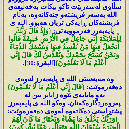
سڵاوی لەسەربێت تاکو بیکات بەخەلیفەی
اللە بەسەر فریشتەو جنەکانەوە، بەڵام
فریشتەکان ڕایەکی تریان ھەبوو. اللە ی
پایەبەرز فەرموویەتی:
{وَإِذْ قَالَ رَبُّكَ
لِلْمَلَائِكَةِ إِنِّي جَاعِلٌ فِي الْأَرْضِ خَلِيفَةً
قَالُوا
أَتَجْعَلُ فِيهَا مَنْ يُفْسِدُ فِيهَا وَيَسْفِكُ الدِّمَاءَ
وَنَحْنُ نُسَبِّحُ بِحَمْدِكَ وَنُقَدِّسُ لَكَ
قَالَ إِنِّي
أَعْلَمُ مَا لَا تَعْلَمُونَ}
[البقرة:30].
وە مەبەستی اللە ی پایەبەرز لەوەی
دەفەرموێت:
{قَالَ إِنِّي أَعْلَمُ مَا لَا تَعْلَمُونَ}
بەو مانایەی ئێوە زاناتر نین لە
پەروەردگارەکەتان. وەکو اللە ی پایەبەرز
پشتڕاستی دەکاتەوە لەوەی دەفەرموێت:
{وَرَبُّكَ يَخْلُقُ مَا يَشَاءُ وَيَخْتَارُ مَا كَانَ لَهُمُ
الْخِيَرَةُ سُبْحَانَ اللَّهِ وَتَعَالَى عَمَّا يُشْرِكُونَ}