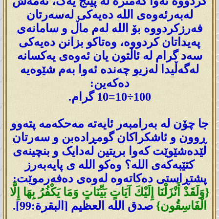
کردووە ئەوا کەمترە لە پێنج یەک، ئەمەش
لەبەرئەوەی اللە دەیەکی لەسەرتان
فەرزکردووە بۆ اللە لەم ماڵ و سامانەی
پەیداتان کردووە، وەتاکو بزانن دەیەکی
سەد گرام له‌ ئاڵتون یان ئەوەی یەكسانە
لەگەڵیدا لەزیو چەندە ئەوا بەم شێوەیە
دەکەین:
100÷10=10 گرام.
جا چۆن لە بەرامبەر ئایەتە مەحکەمە پتەوو
ڕوون و ئاشکراکان گومڕادەبن و سەرتان
لێدەشێوێت کەوا بریتین لەدایک و بنچینەی
کتێبەکەی اللە؟ وەکو اللە ی پایەبەرز
پشتڕاستی دەکاتەوە لەوەی دەفەرموێت:
{وَلَقَدْ أَنْزَلْنَا إِلَيْكَ آيَاتٍ بَيِّنَاتٍ وَمَا يَكْفُرُ بِهَا إِلَّا
الْفَاسِقُون}
صدق الله العظيم [البقرة:99].