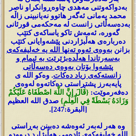
بەدواکەوتنی مەھدی چاوەڕوانکراو ناصر
محمد یەمانی ئەگەر ھاتوو نەیانبینی زاڵە
بەدەسەڵاتی زانست لە مەحکەمی قورئانی
گەورە، ئەمەش تاکو یاساكه‌ی کتێب
دەربارەی ھەڵبژاردنی پێشەوایانی کتێب
بزانن
بەوەی ئەوە تەنھا اللە یە خەلیفەکەی
بەسەرتاندا ھەڵدەبژێرێت بە ئیمام و
پێشەوا بۆتان بەوەی دەسەڵاتی
زانستەکەی زیاد دەکات
. وەکو اللە ی
پایەبەرز پشتڕاستی دەکاتەوە لەوەی
دەفەرموێت:
{قَالَ إِنَّ اللَّهَ اصْطَفَاهُ عَلَيْكُمْ
وَزَادَهُ بَسْطَةً فِي الْعِلْمِ}
صدق الله العظيم
[البقرة:247].
وە ھەر لەبەر ئەوەشە دەبینن بەڕاستی
اللە خەلیفەکەی ئادەمی ھەڵبژارد دروودو