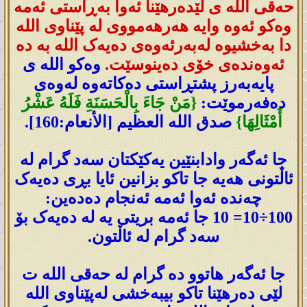
حەقی اللە ی لێدەرھێنا ئەوا بەڕاستی ئەمە
وەکو ئەوە وایە ھەرھەمووی لە پێناوی اللە
دا بەخشیوە لەبەرئەوەی دەیەک اللە بە دە
ئەوەندەی خۆی دەینوسێت.
وەکو اللە ی
پایەبەرز پشتڕاستی دەکاتەوە لەوەی
دەفەرموێت:
{مَنْ جَاءَ بِالْحَسَنَةِ فَلَهُ عَشْرُ
أَمْثَالِهَا}
صدق الله العظيم [الأنعام:160].
جا ئەگەر وادابنێین یەکێکتان سەد گرام لە
ئاڵتونی ھەیە جا تاکو بزانین ئایا بڕی دەیەک
چەندە ئەوا ئەمە ئەنجام دەدەین:
100÷10= 10 جا ئەمە بریتی یە لە دەیەک بۆ
سەد گرام لە ئاڵتون.
جا ئەگەر ھاتوو دە گرام لە حەقی اللە ت
لێی دەرھێنا تاکو بیبەخشی لەپێناوی اللە