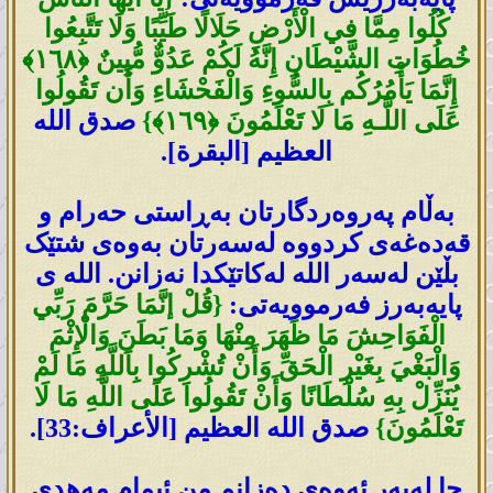
كُلُوا مِمَّا فِي الْأَرْ‌ضِ حَلَالًا طَيِّبًا وَلَا تَتَّبِعُوا
خُطُوَاتِ الشَّيْطَانِ إِنَّهُ لَكُمْ عَدُوٌّ مُّبِينٌ ﴿١٦٨﴾
إِنَّمَا يَأْمُرُ‌كُم بِالسُّوءِ وَالْفَحْشَاءِ وَأَن تَقُولُوا
عَلَى اللَّـهِ مَا لَا تَعْلَمُونَ ﴿١٦٩﴾}
صدق الله
العظيم [البقرة].
بەڵام پەروەردگارتان بەڕاستی حەرام و
قەدەغەی کردووە لەسەرتان بەوەی شتێک
بڵێن لەسەر اللە لەکاتێکدا نەزانن. اللە ی
پایەبەرز فەرموویەتی:
{قُلْ إنَّمَا حَرَّمَ رَبِّي
الْفَوَاحِشَ مَا ظَهَرَ مِنْهَا وَمَا بَطَنَ وَالْإِثْمَ
وَالْبَغْيَ بِغَيْرِ الْحَقِّ وَأَنْ تُشْرِكُوا بِاَللَّهِ مَا لَمْ
يُنَزِّلْ بِهِ سُلْطَانًا وَأَنْ تَقُولُوا عَلَى اللَّهِ مَا لَا
تَعْلَمُونَ}
صدق الله العظيم [الأعراف:33].
جا لەبەر ئەوەی دەزانم من ئیمام مەھدی