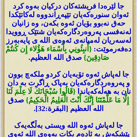
جا لێرەدا فریشتەکان درکیان بەوە کرد
ئەوان سنورەکەیان تێپەڕاندووە لەکاتێکدا
حەق نەبوو بۆیان ئەوە بکەن، وە زانیان
لەنەفسی پەروەردگارەکەیان شتێک ڕوویدا
لەسەریان لەمیانەی ئەوەی اللە ی پایەبەرز
دەفەرموێت:
{أَنبِئُونِي بِأَسْمَاء هَؤُلاء إِن كُنتُمْ
صَادِقِينَ}
صدق الله العظيم.
جا لەپاش ئەوە تۆبەیان کردو ملکەچ بوون
و پەروەردگارەکەیان بەپاک ڕاگرت بە دان
نان بە ھەڵەکەیاندا
{قَالُوا سُبْحَانَكَ لَا عِلْمَ لَنَا
إِلَّا مَا عَلَّمْتَنَا إِنَّكَ أَنْتَ الْعَلِيمُ الْحَكِيمُ}
صدق
الله العظيم [البقرة:32].
جا لەپاش ئەوە اللە ویستی بەڵگەیەک
پێشکەش بە ئادەم بکات بەوەی اللە ئەوی