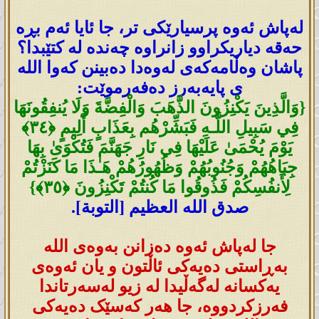
لەپاش ئەوە پرسیارێکی تر، جا ئایا ئەم بڕە
حەقە دیاریکراوو زانراوە چەندە لە کتێبدا؟
پاشان وەڵامەکەی لەوەدا دەبینن کەوا اللە
ی پایەبەرز دەفەرموێت:
{وَالَّذِينَ يَكْنِزُونَ الذَّهَبَ وَالْفِضَّةَ وَلَا يُنفِقُونَهَا
فِي سَبِيلِ اللَّـهِ فَبَشِّرْ‌هُم بِعَذَابٍ أَلِيمٍ ﴿٣٤﴾
يَوْمَ يُحْمَىٰ عَلَيْهَا فِي نَارِ‌ جَهَنَّمَ فَتُكْوَىٰ بِهَا
جِبَاهُهُمْ وَجُنُوبُهُمْ وَظُهُورُ‌هُمْ هَـٰذَا مَا كَنَزْتُمْ
لِأَنفُسِكُمْ فَذُوقُوا مَا كُنتُمْ تَكْنِزُونَ ﴿٣٥﴾}
صدق الله العظيم [التوبة].
جا لەپاش ئەوە دەزانن بەوەی اللە
بەڕاستی دەیەکی ئاڵتون و یان ئەوەی
یەکسانە لەگەڵیدا لە زیو لەسەرتاندا
فەرزکردووە، جا ھەر کەسێک دەیەکی