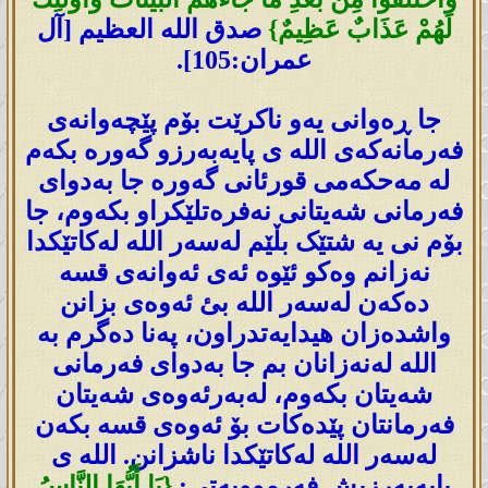
لَهُمْ عَذَابٌ عَظِيمٌ}
صدق الله العظيم [آل
عمران:105].
جا ڕەوانی یەو ناکرێت بۆم پێچەوانەی
فەرمانەکەی اللە ی پایەبەرزو گەورە بکەم
لە مەحکەمی قورئانی گەورە جا بەدوای
فەرمانی شەیتانی نەفرەتلێکراو بکەوم، جا
بۆم نی یە شتێک بڵێم لەسەر اللە لەکاتێکدا
نەزانم وەکو ئێوە ئەی ئەوانەی قسە
دەکەن لەسەر اللە بئ ئەوەی بزانن
واشدەزان ھیدایەتدراون، پەنا دەگرم بە
اللە لەنەزانان بم جا بەدوای فەرمانی
شەیتان بکەوم، لەبەرئەوەی شەیتان
فەرمانتان پێدەکات بۆ ئەوەی قسە بکەن
لەسەر اللە لەکاتێکدا ناشزانن. اللە ی
پایەبەرزیش فەرموویەتی:
{يَا أَيُّهَا النَّاسُ