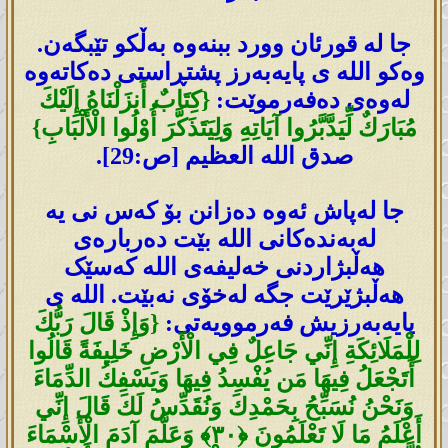
جا لە قورئان وورد ببنەوە بەڵکو تێبگەن.
وەکو اللە ی پایەبەرز پشتڕاستی دەکاتەوە
لەوەی دەفەرموێت:
{كِتَابٌ أَنزَلْنَاهُ إِلَيْكَ
مُبَارَكٌ لِّيَدَّبَّرُوا آيَاتِهِ وَلِيَتَذَكَّرَ أُوْلُوا الْأَلْبَابِ}
صدق الله العظيم [ص:29].
جا لەپاش ئەوە دەزانن بۆ کەس نی یە
لەبەندەکانی اللە بێت دەربارەی
ھەڵبژاردنی خەلیفەی اللە کەسێک
ھەڵبژێرێت جگە لەخۆی نەبێت. اللە ی
پایەبەرزیش فەرموویەتی:
{وَإِذْ قَالَ رَ‌بُّكَ
لِلْمَلَائِكَةِ إِنِّي جَاعِلٌ فِي الْأَرْ‌ضِ خَلِيفَةً قَالُوا
أَتَجْعَلُ فِيهَا مَن يُفْسِدُ فِيهَا وَيَسْفِكُ الدِّمَاءَ
وَنَحْنُ نُسَبِّحُ بِحَمْدِكَ وَنُقَدِّسُ لَكَ قَالَ إِنِّي
أَعْلَمُ مَا لَا تَعْلَمُونَ ﴿٣٠﴾ وَعَلَّمَ آدَمَ الْأَسْمَاءَ