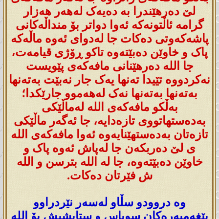
لێ دەرهێندرا بە دەیەک لەهەر هەزار
گرامە ئاڵتونەکە ئەوا دواتر بۆ منداڵەکانی
پاشەکەوتی دەکات جا لەدوای ئەوە ماڵەکە
پاک و خاوێن دەبێتەوە تاکو ڕۆژی قیامەت،
جا اللە دەرهێنانی مافەکەی پێویست
نەکردووە تێیدا تەنها یەک جار نەبێت بەتەنها
بەتەنها بەتەنها نەک لەهەموو جارێکدا؛
بەڵکو مافەکەی اللە لەماڵێکی
بەدەستهاتووی تازەدایە، جا ئەگەر ماڵێکی
تازەتان بەدەستهێنایەوە ئەوا مافەکەی اللە
ی لێ دەربکەن جا لەپاش ئەوە پاک و
خاوێن دەبێتەوە، جا لە اللە بترسن و اللە
ش فێرتان دەکات.
وە دروودو سڵاو لەسەر نێردراوو
پێغەمبەرەکان سوپاس و ستایشیش بۆ اللە