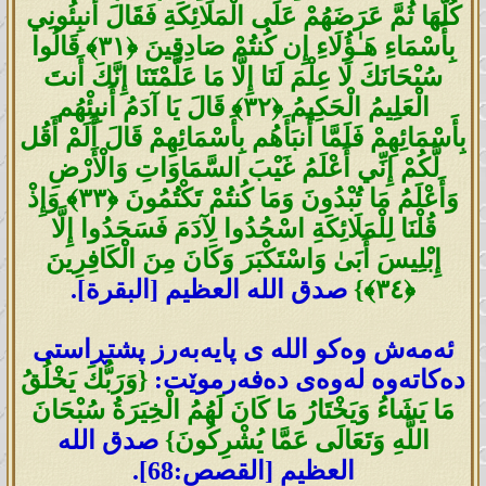
كُلَّهَا ثُمَّ عَرَ‌ضَهُمْ عَلَى الْمَلَائِكَةِ فَقَالَ أَنبِئُونِي
بِأَسْمَاءِ هَـٰؤُلَاءِ إِن كُنتُمْ صَادِقِينَ ﴿٣١﴾ قَالُوا
سُبْحَانَكَ لَا عِلْمَ لَنَا إِلَّا مَا عَلَّمْتَنَا إِنَّكَ أَنتَ
الْعَلِيمُ الْحَكِيمُ ﴿٣٢﴾ قَالَ يَا آدَمُ أَنبِئْهُم
بِأَسْمَائِهِمْ فَلَمَّا أَنبَأَهُم بِأَسْمَائِهِمْ قَالَ أَلَمْ أَقُل
لَّكُمْ إِنِّي أَعْلَمُ غَيْبَ السَّمَاوَاتِ وَالْأَرْ‌ضِ
وَأَعْلَمُ مَا تُبْدُونَ وَمَا كُنتُمْ تَكْتُمُونَ ﴿٣٣﴾ وَإِذْ
قُلْنَا لِلْمَلَائِكَةِ اسْجُدُوا لِآدَمَ فَسَجَدُوا إِلَّا
إِبْلِيسَ أَبَىٰ وَاسْتَكْبَرَ‌ وَكَانَ مِنَ الْكَافِرِ‌ينَ
﴿٣٤﴾}
صدق الله العظيم [البقرة].
ئەمەش وەکو اللە ی پایەبەرز پشتڕاستی
دەکاتەوە لەوەی دەفەرموێت:
{وَرَبُّكَ يَخْلُقُ
مَا يَشَاءُ وَيَخْتَارُ مَا كَانَ لَهُمُ الْخِيَرَةُ سُبْحَانَ
اللَّهِ وَتَعَالَى عَمَّا يُشْرِكُونَ}
صدق الله
العظيم [القصص:68].