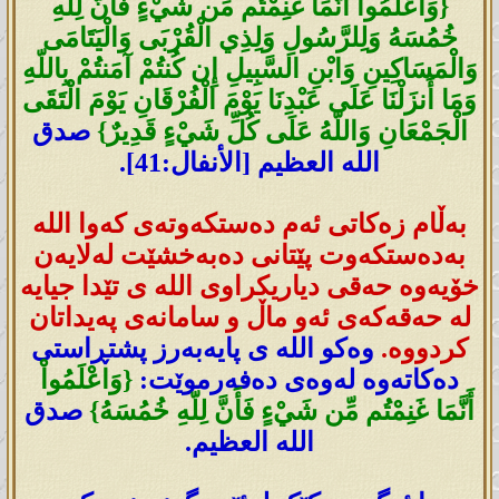
{وَاعْلَمُواْ أَنَّمَا غَنِمْتُم مِّن شَيْءٍ فَأَنَّ لِلّهِ
خُمُسَهُ وَلِلرَّسُولِ وَلِذِي الْقُرْبَى وَالْيَتَامَى
وَالْمَسَاكِينِ وَابْنِ السَّبِيلِ إِن كُنتُمْ آمَنتُمْ بِاللّهِ
وَمَا أَنزَلْنَا عَلَى عَبْدِنَا يَوْمَ الْفُرْقَانِ يَوْمَ الْتَقَى
الْجَمْعَانِ وَاللّهُ عَلَى كُلِّ شَيْءٍ قَدِيرٌ}
صدق
الله العظيم [الأنفال:41].
بەڵام زەکاتی ئەم دەستکەوتەی کەوا اللە
بەدەستکەوت پێتانی دەبەخشێت لەلایەن
خۆیەوە حەقی دیاریکراوی اللە ی تێدا جیایە
لە حەقەکەی ئەو ماڵ و سامانەی پەیداتان
کردووە.
وەکو اللە ی پایەبەرز پشتڕاستی
دەکاتەوە لەوەی دەفەرموێت:
{وَاعْلَمُواْ
أَنَّمَا غَنِمْتُم مِّن شَيْءٍ فَأَنَّ لِلّهِ خُمُسَهُ}
صدق
الله العظيم.