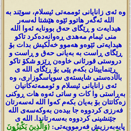
وە ئەی زانایانی ئوممەتی ئیسلام، سوێند بە
اللە ئەگەر ھاتوو ئێوە ھێشتا لەسەر
ھیدایەت و ڕێگای حەق بوونایە ئەوا اللە
منی ئیمام مەھدی ڕەوانەدەکرد تاکو
ھیدایەتی ئێوەو ھەموو خەڵکیش بدات بۆ
ڕێگای ڕاست بە بەیانی حەق و ڕاست و
دروستی قورئانی خاوەن ڕێزو شکۆ تاکو
ڕێنماییتان بکەم پێی بۆ ڕێگای اللە ی
باڵادەستی شایستەی سوپاسگوزاری، وە
ئەی زانایانی ئیسلام و ئوممەتەکانیان
بەڕاستی وا کات و ساتی ئەوە ھات ڕوکنی
زەکاتتان بۆ بەیان بکەم کەوا اللە لەسەرتان
فەرزی کردووە جا بیدەن بەوکەسه‌ی اللە
جێنشینی کردووە بەسەرتاندا. اللە ی
پایەبەرزیش فەرموویەتی:
{وَالَّذِينَ يَكْنِزُونَ