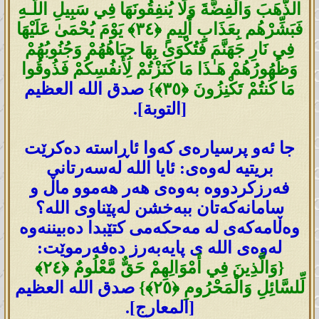
الذَّهَبَ وَالْفِضَّةَ وَلَا يُنفِقُونَهَا فِي سَبِيلِ اللَّـهِ
فَبَشِّرْ‌هُم بِعَذَابٍ أَلِيمٍ ﴿٣٤﴾ يَوْمَ يُحْمَىٰ عَلَيْهَا
فِي نَارِ‌ جَهَنَّمَ فَتُكْوَىٰ بِهَا جِبَاهُهُمْ وَجُنُوبُهُمْ
وَظُهُورُ‌هُمْ هَـٰذَا مَا كَنَزْتُمْ لِأَنفُسِكُمْ فَذُوقُوا
مَا كُنتُمْ تَكْنِزُونَ ﴿٣٥﴾}
صدق الله العظيم
[التوبة].
جا ئەو پرسیارەی کەوا ئاڕاستە دەکرێت
بریتیە لەوەی: ئایا اللە لەسەرتانی
فەرزکردووە بەوەی ھەر ھەموو ماڵ و
سامانەکەتان ببەخشن لەپێناوی اللە؟
وەڵامەکەی لە مەحکەمی کتێبدا دەبیننەوە
لەوەی اللە ی پایەبەرز دەفەرموێت:
{وَالَّذِينَ فِي أَمْوَالِهِمْ حَقٌّ مَّعْلُومٌ ﴿٢٤﴾
لِّلسَّائِلِ وَالْمَحْرُ‌ومِ ﴿٢٥﴾}
صدق الله العظيم
[المعارج].