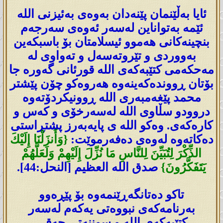
ئایا بەڵێنمان پێنەدان بەوەی بەئیزنی اللە
ئێمە بەتواناین لەسەر ئەوەی سەرجەم
بنچینەکانی ھەموو ئیسلامتان بۆ باسبکەین
بەووردی و تێروتەسەل و تەواوی لە
مەحکەمی کتێبەکەی اللە قورئانی گەورە جا
بۆتان ڕووندەکەینەوە ھەروەکو چۆن پێشتر
محمد پێغەمبەری اللە ڕوونیکردۆتەوە
دروودو سڵاوی اللە لەسەرخۆی و کەس و
کارەکەی. وەکو اللە ی پایەبەرز پشتڕاستی
دەکاتەوە لەوەی دەفەرموێت:
{وَأَنزَلْنَا إِلَيْكَ
الذِّكْرَ لِتُبَيِّنَ لِلنَّاسِ مَا نُزِّلَ إِلَيْهِمْ وَلَعَلَّهُمْ
يَتَفَكَّرُونَ}
صدق الله العظيم [النحل:44].
تاکو ده‌تانگه‌ڕێنمه‌وه‌ بۆ پێڕەوو
بەرنامەکەی نبووه‌تی یه‌كه‌م له‌سه‌ر
كتێبەکەی اللە و سوننه‌تی حه‌قی