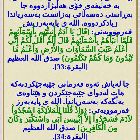
بە خەلیفەی خۆی ھەڵبژاردووە جا
بەڕاستی دەسەڵاتی بەزانست بەسەریاندا
زیادکردووە. اللە ی پایەبەرزیش
فەرموویەتی:
{قَالَ يَا آدَمُ أَنبِئْهُم بِأَسْمَآئِهِمْ
فَلَمَّا أَنبَأَهُمْ بِأَسْمَآئِهِمْ قَالَ أَلَمْ أَقُل لَّكُمْ إِنِّي
أَعْلَمُ غَيْبَ السَّمَاوَاتِ وَالأَرْضِ وَأَعْلَمُ مَا
تُبْدُونَ وَمَا كُنتُمْ تَكْتُمُونَ}
صدق الله العظيم
[البقرة:33].
جا لەپاش ئەوە فەرمانی جێبەجێکردنەکە
ھات لەدوای جێبەجێکردن و ھێناوەی
بەڵگەکە بەسەریاندا. اللە ی پایەبەرز
فەرموویەتی:
{وَإِذْ قُلْنَا لِلْمَلاَئِكَةِ اسْجُدُواْ
لآدَمَ فَسَجَدُواْ إِلاَّ إِبْلِيسَ أَبَى وَاسْتَكْبَرَ وَكَانَ
مِنَ الْكَافِرِينَ}
صدق الله العظيم
[البقرة:34].