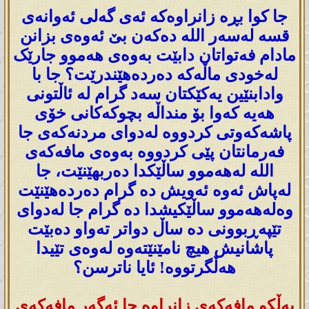
جا کوا بڕە زانراوەکە ئەی گەلی ئەوانەی
قسە لەسەر اللە دەکەن بێ ئەوەی بزانن
مادام فەتواتان دابێت بەوەی هەموو جارێک
لەخودی ماڵەکە دەردەهێندرێت؟ جا با
وادابنێین یەکێکتان سەد گرام لە ئاڵتونی
هەیە کەوا بۆ منداڵە بچوکەکانی خۆی
پاشەکەوتی کردووە لەدوای مردنەکەی جا
فەرمانتان پێی کردووە بەوەی مافەکەی
اللە لەهەموو ساڵێکدا دەربهێنێت، جا
لەپاش ئەوە ئەویش دە گرام دەردەهێنێت
وەلەهەموو ساڵێکیشدا دە گرام جا لەدوای
تێپەڕبوونی دە ساڵ دواتر تەواو دەبێت
پاشانیش هیچ نامێنێتەوە لەوەی تێیدا
هەڵگرتووە! ئایا ناترسن؟
بەڵکو مافەکەی زانراوە جا ئەگەر مافەکەی