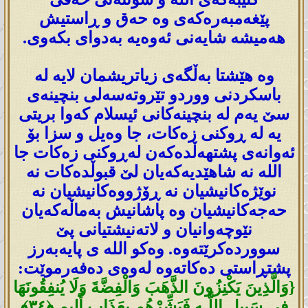
پێغه‌مبه‌ره‌كه‌ی وه‌ حه‌ق و ڕاستیش
هەمیشە شایەنی ئەوەیە به‌دوای بكه‌وی.
وە ھێشتا بەڵگەی زیاتریشمان لایە لە
باسکردنی ووردو تێروتەسەلی بنچینەی
سێ یەم لە بنچینەکانی ئیسلام کەوا بریتی
یە لە ڕوکنی زەکات، جا وەیل و سزا بۆ
ئەوانەی پشتھەڵدەکەن لەڕوکنی زەکات جا
اللە نە شاھێدیەکەیان لێ قبوڵدەکات نە
نوێژەکانیشیان نە ڕۆژووەکانیشیان نە
حەجەکانیشیان وە پاشانیش بەماڵەکەیان
نێوچەوانیان و لاتەنیشتیانی پێ
سووردەکرێتەوە. وەکو اللە ی پایەبەرز
پشتڕاستی دەکاتەوە لەوەی دەفەرموێت:
{وَالَّذِينَ يَكْنِزُونَ الذَّهَبَ وَالْفِضَّةَ وَلَا يُنفِقُونَهَا
فِي سَبِيلِ اللَّـهِ فَبَشِّرْ‌هُم بِعَذَابٍ أَلِيمٍ ﴿٣٤﴾