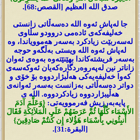
صدق الله العظيم [القصص:68].
جا لەپاش ئەوە اللە دەسەڵاتی زانستی
خەلیفەکەی ئادەمی دروودو سڵاوی
لەسەربێت زیادکرد بەسەر ھەموویاندا، وە
لەپاش ئەوە اللە ویستی بەڵگەو حوجە
بەسەر فریشتەکاندا بهێنێتەوە بەوەی ئەوان
زاناتر نین لەپەروەردگارەکەیان ئەوکەسەی
کەوا خەلیفەیەکی ھەڵبژاردووە بۆ خۆی و
دواتر دەسەڵاتی بەزانست بەسەر ئەوانەی
ھەڵیبژاردووە زیادکردووە. اللە ی
پایەبەرزیش فەرموویەتی:
{وَعَلَّمَ آدَمَ
الأَسْمَاء كُلَّهَا ثُمَّ عَرَضَهُمْ عَلَى الْمَلاَئِكَةِ فَقَالَ
أَنبِئُونِي بِأَسْمَاء هَؤُلاء إِن كُنتُمْ صَادِقِينَ}
[البقرة:31].