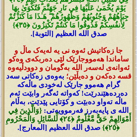
يَوْمَ يُحْمَىٰ عَلَيْهَا فِي نَارِ‌ جَهَنَّمَ فَتُكْوَىٰ بِهَا
جِبَاهُهُمْ وَجُنُوبُهُمْ وَظُهُورُ‌هُمْ ۖ هَـٰذَا مَا كَنَزْتُمْ
لِأَنفُسِكُمْ فَذُوقُوا مَا كُنتُمْ تَكْنِزُونَ ﴿٣٥﴾}
صدق الله العظيم [التوبة].
جا زەکاتیش ئەوە نی یە لەیەک ماڵ و
ساماندا ھەمووجارێک لێی دەربکەی وەکو
ئەوانەی لەسەر اللە بەگومان و دوودڵیەوە
قسە دەکەن و دەیڵێن؛
بەوەی زەکاتی سەد
گرام هەموو جارێک لەخودی ماڵەکە
دەردەهێندرێت! کەواتە ئەگەر وابێت ئەم
ماڵە تەواو دەبێت و کۆتایی پێدێت، بەڵام
اللە ی پایەبەرز فەرموویەتی:
{وَالَّذِينَ فِي
أَمْوَالِهِمْ حَقٌّ مَّعْلُومٌ ﴿٢٤﴾ لِّلسَّائِلِ وَالْمَحْرُومِ
﴿٢٥﴾}
صدق الله العظيم [المعارج].