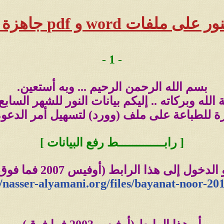
ملفات word و pdf جاهزة للطباعة
-
1
-
بسم الله الرحمن الرحيم ... وبه أستعين.
ه وبركاته .. إليكم بيانات النور للشهر السابع والثا
 للطباعة على ملف (وورد) لتسهيل أمر الدعوة و
[ رابـــــــــــــط رفع البيانات ]
 الدخول إلى هذا الرابط (أوفيس 2007 فما فوق)
//nasser-alyamani.org/files/bayanat-noor-20
 الكُتب المناسبة للكمبي