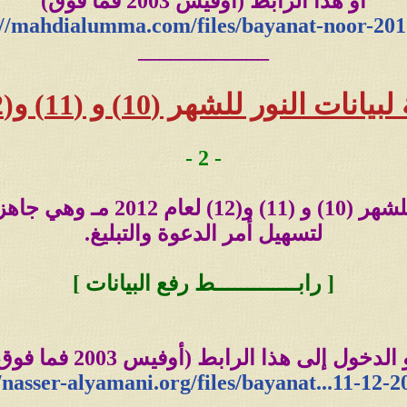
أو هذا الرابط (أوفيس 2003 فما فوق)
//
mahdialumma
.com/files/bayanat-noor-201
الغير مؤرخة
____________
صيغة الوورد (Word) اضغط هنا
ر للشهر (10) و (11) و(12) لعام 2012 مـ
صيغة البي دي اف (PDF) اضغط هنا
- 2 -
---
للطباعة على ملف
بيانات النور لعام 2007
لتسهيل أمر الدعوة والتبليغ.
صيغة الوورد (Word) اضغط هنا اضغط هنا
[ رابـــــــــــــط رفع البيانات ]
صيغة البي دي اف (PDF) اضغط هنا
---
 الدخول إلى هذا الرابط (أوفيس 2003 فما فوق)
//nasser-alyamani.org/files/bayanat...11-12-2