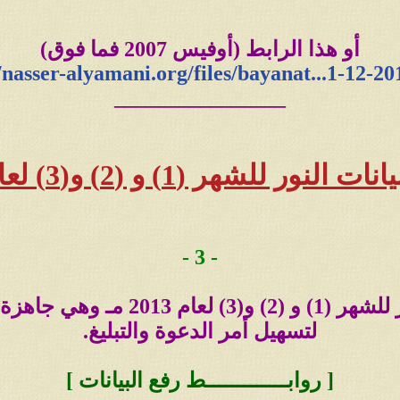
بيانات النور لعام 2008
أو هذا الرابط (أوفيس 2007 فما فوق)
صيغة الوورد (Word) اضغط هنا
/nasser-alyamani.org/files/bayanat...1-12-2
________________
صيغة البي دي اف (PDF) اضغط هنا
---
 (1) و (2) و(3) لعامنا الفائت 2013 مـ
بيانات النور لعام 2009
صيغة الوورد (Word) اضغط هنا
- 3 -
صيغة البي دي اف (PDF) اضغط هنا
لى ملف [ وورد - Word ]
---
لتسهيل أمر الدعوة والتبليغ.
بيانات النور لعام 2010
[ روابـــــــــــــط رفع البيانات ]