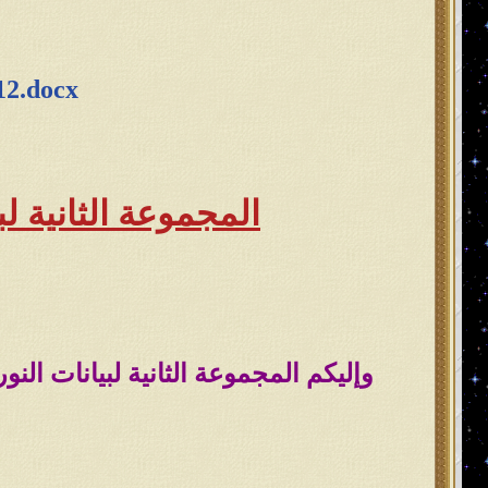
012.docx
المجموعة الثانية لبيانات النور للشهر
وإليكم المجموعة الثانية لبيانات النور للشهر (1) و (2) و(3) لعام 2013 مـ وهي جاهزة للطباعة ع