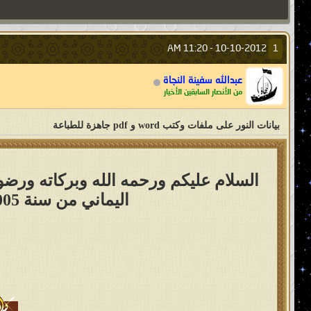
11:20 AM
10-10-2012 -
1
عبدالله سفينة النجاة
من الأنصار السابقين الأخيار
بيانات النور على ملفات وكتب word و pdf جاهزة للطباعة
السلام عليكم ورحمه الله وبركاته ورضوا
اليماني من سنة 2005 إلى نهاية سنة 2023 بصيغة pdf على شكل كتب جاهزة للطباعة :