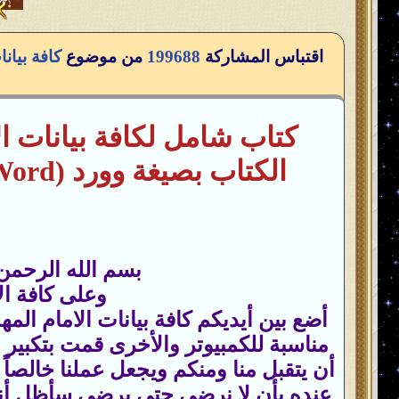
اقتباس المشاركة
199688
من موضوع
كتاب شامل لكافة
بيانات ا
بسم الله الرحمن
وعلى كافة ال
أضع بين أيديكم كافة بيانات الامام ال
مناسبة للكمبيوتر والأخرى قمت بتكبير ا
أن يتقبل منا ومنكم ويجعل عملنا خالصاً ل
عنده بأن لا نرضى حتى يرضى سأظل أناف