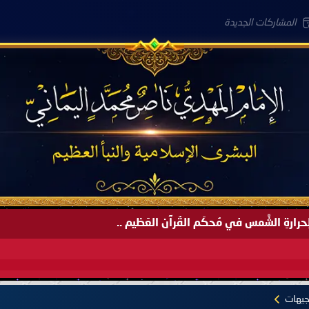
المشاركات الجديدة
لعَامِكم هذا (1445 هـ) ..
جيهات