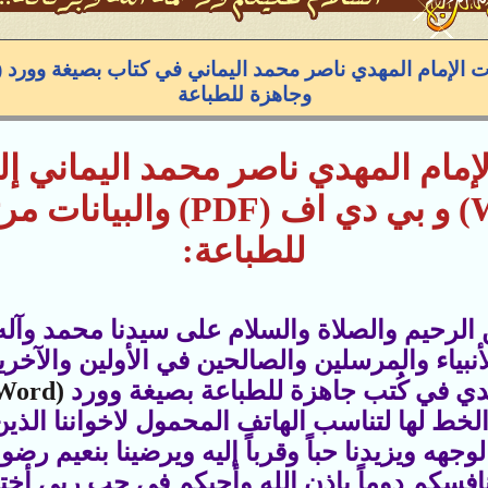
وجاهزة للطباعة
لإمام المهدي ناصر محمد اليماني
إلى 
الكتاب بصيغة وورد (Word) و 
للطباعة:
 الرحيم والصلاة والسلام على سيدنا محمد وآل
أنبياء والمرسلين والصالحين في الأولين والآخري
مهدي في كُتب جاهزة للطباعة بصيغة وورد
(Word)
لخط لها لتناسب الهاتف المحمول لاخواننا الذين 
وجهه ويزيدنا حباً وقرباً إليه ويرضينا بنعيم رضو
سكم دوماً بإذن الله وأحبكم في حب ربي أختكم