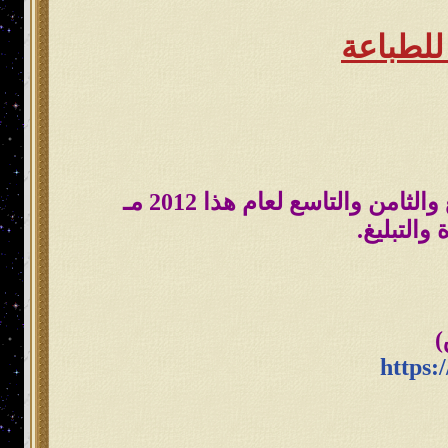
من والتاسع لعام هذا 2012 مـ
التبليغ.
https:
وتر: