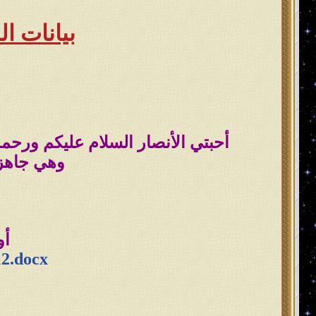
بيانات النور على 
أحبتي الأنصار السلام عليكم ورحمة الل
وهي جاهزة
أو
12.docx
روابط