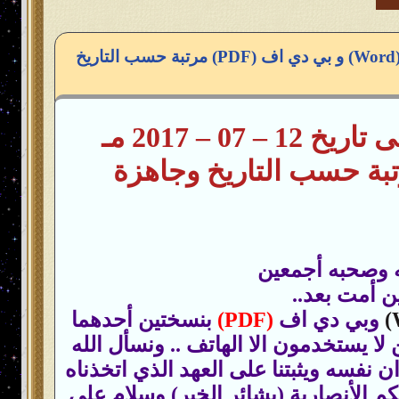
كافة بيانات الإمام المهدي ناصر محمد اليماني في كتاب بصيغة وورد (Word) و بي دي اف (PDF) مرتبة حسب التاريخ
تاريخ 12 – 07 – 2017 مـ
بي دي اف (PDF) والبيانات مرتبة حسب التاريخ وجاهزة
ه وصحبه أجمعين
ن أمت بعد..
وبي دي اف
(PDF)
بنسختين أحدهما
لا يستخدمون الا الهاتف .. ونسأل الله
ان نفسه ويثبتنا على العهد الذي اتخذناه
 الأنصارية (بشائر الخير) وسلام على