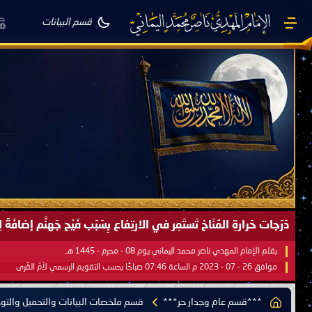
قسم البيانات
صَيْفُ سَقَرَ يَبدأُ في اجتياحِ شِتاءِ القُطبِ الشَّمالي كَما وعَدناكُم بالحقِّ 
بقلم الإمام المهدي ناصر محمد اليماني يوم 18 - جمادى الآخرة - 1445 هـ
موافق 31 - 12 - 2023 م الساعة 07:44 صباحًا بحسب التقويم الرسمي لأمّ القُرى
***قسم عام وجدار حر***
قسم ملخصات البيانات والتحميل والتو