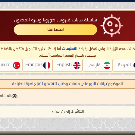
سلسلة بيانات فيروس كورونا وسره المكنون
اضغط هنا
ا كانت هذه الزيارة الأولى تفضل بقراءة
التعليمات
أما إذا كنت تريد التسجيل فتفضل بالضغ
فتفضل باختيار القسم المناسب أسفله.
العربية
فارسی
English
Français
ürkçe
الموضوع:
بيانات النور على ملفات وكتب word و pdf جاهزة للطباعة
المشاهدات:
النتائج 1 إلى 7 من 7