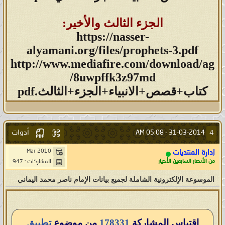
مضاف إليها البيانات الغير
الجزء الثالث والأخير:
مؤرخة
https://nasser-
alyamani.org/files/prophets-3.pdf
صيغة الوورد (Word) اضغط هنا
http://www.mediafire.com/download/ag
8uwpffk3z97md/
صيغة البي دي اف (PDF) اضغط هنا
كتاب+قصص+الانبياء+الجزء+الثالث.pdf
---
بيانات النور لعام 2007
أدوات
4
05:08 AM
31-03-2014 -
Mar 2010
إدارة المنتديات
صيغة الوورد (Word) اضغط هنا
من الأنصار السابقين الأخيار
المشاركات : 947
الموسوعة الإلكترونية الشاملة لجميع بيانات الإمام ناصر محمد اليماني
صيغة البي دي اف (PDF) اضغط هنا
---
اقتباس المشاركة
178331
من موضوع
تطبيق