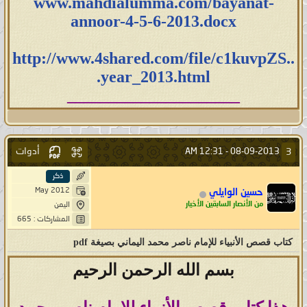
www.mahdialumma.com/bayanat-
بيانات النور لعام 2015
annoor-4-5-6-2013.docx
صيغة الوورد (Word) اضغط هنا
http://www.4shared.com/file/c1kuvpZS..
.year_2013.html
صيغة البي دي اف (PDF) اضغط هنا
_____________________
---
بيانات النور لعام 2016
أدوات
3
12:31 AM
08-09-2013 -
ذكر
صيغة الوورد (Word) اضغط هنا
May 2012
حسين الوايلي
من الأنصار السابقين الأخيار
اليمن
المشاركات : 665
صيغة البي دي اف (PDF) اضغط هنا
كتاب قصص الأنبياء للإمام ناصر محمد اليماني بصيغة pdf
---
بسم الله الرحمن الرحيم
بيانات النور لعام 2017