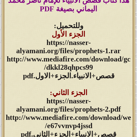
هذا كتاب قصص الأنبياء للإمام ناصر محمد
اليماني بصيغة PDF
صيغة الوورد (Word) اضغط هنا
وللتحميل:
صيغة البي دي اف (PDF) اضغط هنا
الجزء الأول
https://nasser-
alyamani.org/files/prophets-1.rar
******
http://www.mediafire.com/download/gc
dkkl28qhpcs99/
روابط الكُتب
قصص+الانبياء.الجزء+الاول.pdf
المناسبة للهاتف
الجزء الثاني:
https://nasser-
المحمول:
alyamani.org/files/prophets-2.pdf
http://www.mediafire.com/download/we
e67vvnvp4jssd/
بيانات النور لعام 2005 - 2006
قصص+الانبياء+الجزء+الثاني.pdf