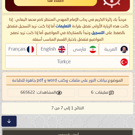
اضغط هنا
مرحباً بك زائرنا الكريم في رحاب الإمام المهدي المنتظر ناصر محمد اليماني : إذا
كانت هذه الزيارة الأولى تفضل بقراءة
التعليمات
أما إذا كنت تريد التسجيل فتفضل
بالضغط على
التسجيل
وتبدأ بالمشاركة في المواضيع، أما إذا كنت تريد تصفح
المواضيع فتفضل باختيار القسم المناسب أسفله.
العربية
فارسی
English
Français
Türkçe
الموضوع:
بيانات النور على ملفات وكتب word و pdf جاهزة للطباعة
تعليقات: 6
المشاهدات: 665622
النتائج 1 إلى 7 من 7