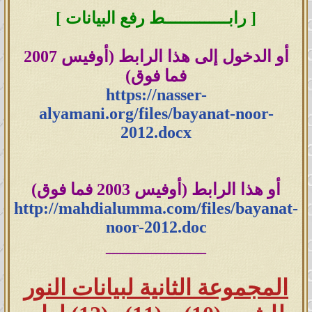
[ رابـــــــــــــط رفع البيانات ]
أو الدخول إلى هذا الرابط (أوفيس 2007
فما فوق)
https://nasser-
alyamani.org/files/bayanat-noor-
2012.docx
روابط الكُتب
المناسبة للكمبيوتر:
أو هذا الرابط (أوفيس 2003 فما فوق)
http://
mahdialumma
.com/files/bayanat-
noor-2012.doc
بيانات النور لعام 2005 - 2006
____________
مضاف إليها البيانات الغير
المجموعة الثانية لبيانات النور
مؤرخة