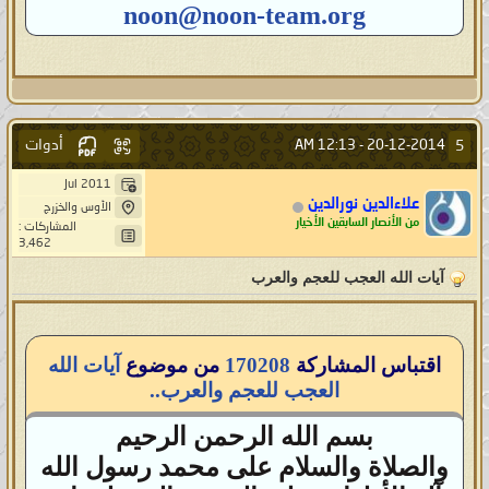
noon@noon-team.org
صيغة الوورد (Word) اضغط هنا
صيغة البي دي اف (PDF) اضغط هنا
---
أدوات
5
12:13 AM
20-12-2014 -
بيانات النور لعام 2011
Jul 2011
علاءالدين نورالدين
الأوس والخزرج
من الأنصار السابقين الأخيار
المشاركات :
3,462
صيغة الوورد (Word) اضغط هنا
آيات الله العجب للعجم والعرب
صيغة البي دي اف (PDF) اضغط هنا
---
اقتباس المشاركة
170208
من موضوع
آيات الله
العجب للعجم والعرب..
بيانات النور لعام 2012
بسم الله الرحمن الرحيم
والصلاة والسلام على محمد رسول الله
صيغة الوورد (Word) اضغط هنا