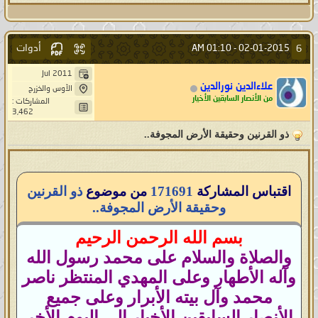
صيغة البي دي اف (PDF) اضغط هنا
---
بيانات النور لعام 2015
أدوات
6
01:10 AM
02-01-2015 -
Jul 2011
صيغة الوورد (Word) اضغط هنا
علاءالدين نورالدين
الأوس والخزرج
من الأنصار السابقين الأخيار
المشاركات :
3,462
صيغة البي دي اف (PDF) اضغط هنا
ذو القرنين وحقيقة الأرض المجوفة..
---
بيانات النور لعام 2016
اقتباس المشاركة
171691
من موضوع
ذو القرنين
وحقيقة الأرض المجوفة..
صيغة الوورد (Word) اضغط هنا
بسم الله الرحمن الرحيم
والصلاة والسلام على محمد رسول الله
صيغة البي دي اف (PDF) اضغط هنا
وآله الأطهار وعلى المهدي المنتظر ناصر
---
محمد وآل بيته الأبرار وعلى جميع
الأنصار السابقين الأخيار إلى اليوم الأخر