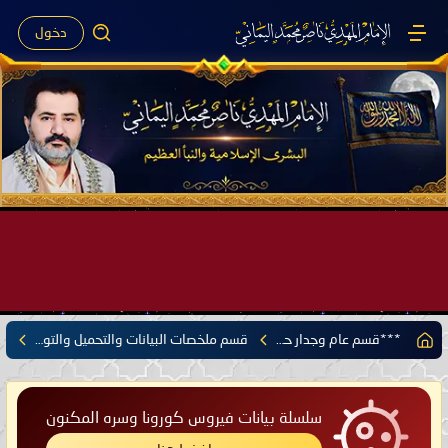
دخول
صَيْفُ سَقَرَ يَبدأُ في اجتياحِ شِتاءِ القُطبِ الشَّمالي كَما وعَدناكُم بالحقِّ لعَامِكم هذا (1445 هـ) ..
بقلم الإمام المهدي ناصر محمد اليماني يوم 18 - جمادى الآخرة - 1445 هـ
موافق 31 - 12 - 2023 م الساعة 07:44 صباحًا بحسب التقويم الرسمي لأمّ القُرى
***قسم عام وجدار حر***
قسم ملخصات البيانات والتحميل والتوجيهات
سلسلة بيانات فيروس كورونا وسره المكنون