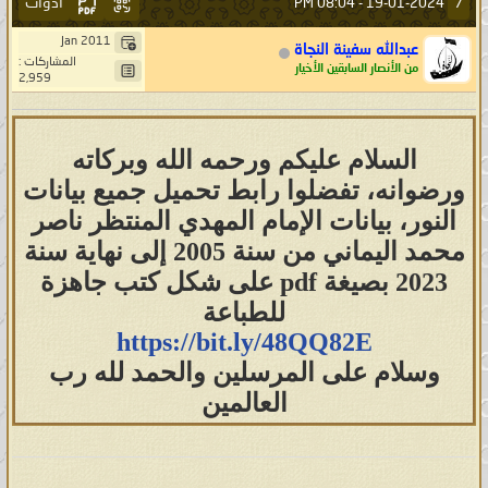
أدوات
7
08:04 PM
19-01-2024 -
http://www.mediafire.com/download/
Jan 2011
عبدالله سفينة النجاة
56...9%86%D8%A9.pdf
المشاركات :
من الأنصار السابقين الأخيار
2,959
http://www.mediafire.com/download/
b4...8%A7%D8%A1.pdf
السلام عليكم ورحمه الله وبركاته
ورضوانه، تفضلوا رابط تحميل جميع بيانات
http://www.mediafire.com/download/
النور، بيانات الإمام المهدي المنتظر ناصر
vt...9%86%D8%A9.pdf
محمد اليماني من سنة 2005 إلى نهاية سنة
2023 بصيغة pdf على شكل كتب جاهزة
http://www.mediafire.com/download/
للطباعة
z7...9%8A%D8%A9.pdf
https://bit.ly/48QQ82E
وسلام على المرسلين والحمد لله رب
العالمين