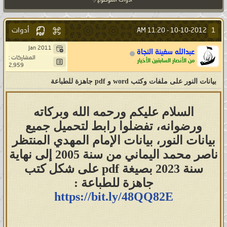
أدوات الموضوع
أدوات
1
11:20 AM
10-10-2012 -
Jan 2011
عبدالله سفينة النجاة
المشاركات :
من الأنصار السابقين الأخيار
2,959
بيانات النور على ملفات وكتب word و pdf جاهزة للطباعة
السلام عليكم ورحمه الله وبركاته
ورضوانه، تفضلوا رابط لتحميل جميع
بيانات النور، بيانات الإمام المهدي المنتظر
ناصر محمد اليماني من سنة 2005 إلى نهاية
سنة 2023 بصيغة pdf على شكل كتب
جاهزة للطباعة :
https://bit.ly/48QQ82E