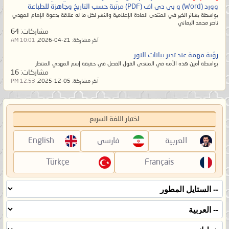
ذو_القرنين_نسخة_سوداء1.pdf
وورد (Word) و بي دي اف (PDF) مرتبة حسب التاريخ وجاهزة للطباعة
بواسطة بشائر الخير في المنتدى المادة الإعلامية والنشر لكل ما له علاقة بدعوة الإمام المهدي
ناصر محمد اليماني
http://www.mediafire.com/download/
مشاركات:
64
آخر مشاركة:
21-04-2026,
10:01 AM
mmsfiyr58mz968i/
رؤية مهمة عند تدبر بيانات النور
ذو_القرنين_نسخة_ملونة1.pdf
بواسطة أمين هذه الأمه في المنتدى القول الفصل في حقيقة إسم المهدي المنتظر
مشاركات:
16
آخر مشاركة:
05-12-2025,
12:53 PM
اختيار اللغة السريع
العربية
فارسی
English
Türkçe
Français