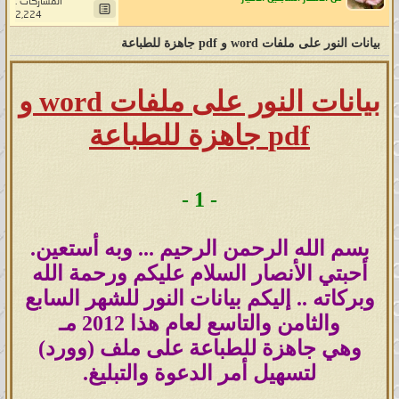
المشاركات :
يستخدمون الا الهاتف .. ونسأل الله أن
2,224
يتقبل منا ومنكم ويجعل عملنا خالصاً
بيانات النور على ملفات word و pdf جاهزة للطباعة
لوجهه ويزيدنا حباً وقرباً إليه ويرضينا
بنعيم رضوان نفسه ويثبتنا على العهد
بيانات النور على ملفات word و
الذي اتخذناه عنده بأن لا نرضى حتى
pdf جاهزة للطباعة
يرضى سأظل أنافسكم دوماً بإذن الله
وأحبكم في حب ربي أختكم الأنصارية
(بشائر الخير) وسلام على المرسلين
-
1
-
والحمد لله رب العالمين:
بسم الله الرحمن الرحيم ... وبه أستعين.
أحبتي الأنصار السلام عليكم ورحمة الله
وبركاته .. إليكم بيانات النور للشهر السابع
والثامن والتاسع لعام هذا 2012 مـ
وهي جاهزة للطباعة على ملف (وورد)
لتسهيل أمر الدعوة والتبليغ.