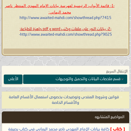
-1- قائمة الأبواب الرئيسية لفهرسة بيانات الإمام المهدي المنتظر ناصر
محمد اليماني:
http://www.awaited-mahdi.com/showthread.php?7415
روابط تنزيل الكتاب علماً أنه الكتاب
-2-
بيانات النور على ملفات وكتب word و pdf جاهزة للطباعة
:
سينزل في موضوع خاص إن شاء الله
http://www.awaited-mahdi.com/showthread.php?9025-
تعالى وهذه الراوابط:
http://www.mediafire.com/download/
xpngytt02lw79ys/
غلاف_ذو_القرنين_نسخة_سوداء.pdf
الإنتقال السريع
قسم ملخصات البيانات والتحميل والتوجيهات
الأعلى
http://www.mediafire.com/download/
0qgoaim4u83nnx4/
«
قوانين وشروط المنتدى وتوضيحات بخصوص استعمال الأقسام العامة
غلاف_ذو_القرنين_نسخة_ملونة.pdf
والأقسام الخاصة
http://www.mediafire.com/download/
المواضيع المتشابهه
3zw9m8bk3sqwbe3/
[ كتاب ]
كافة بيانات الإمام المهدي ناصر محمد اليماني في كتاب بصيغة