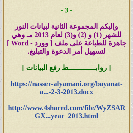
صيغة البي دي اف (PDF) اضغط هنا
- 3 -
---
وإليكم المجموعة الثانية لبيانات النور
بيانات النور لعام 2011
للشهر (1) و (2) و(3) لعام 2013 مـ وهي
جاهزة للطباعة على ملف [ وورد - Word ]
صيغة الوورد (Word) اضغط هنا
لتسهيل أمر الدعوة والتبليغ.
صيغة البي دي اف (PDF) اضغط هنا
[ روابـــــــــــــط رفع البيانات ]
---
https://nasser-alyamani.org/bayanat-
بيانات النور لعام 2012
a...-2-3-2013.docx
http://www.4shared.com/file/WyZSAR
صيغة الوورد (Word) اضغط هنا
GX...year_2013.html
_____________________
صيغة البي دي اف (PDF) اضغط هنا