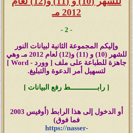
للشهر (10) و (11) و(12) لعام
صيغة الوورد (Word) اضغط هنا
2012 مـ
صيغة البي دي اف (PDF) اضغط هنا
- 2 -
---
وإليكم المجموعة الثانية لبيانات النور
بيانات النور لعام 2007
للشهر (10) و (11) و(12) لعام 2012 مـ وهي
جاهزة للطباعة على ملف
[
وورد -
Word ]
صيغة الوورد (Word) اضغط هنا اضغط
لتسهيل أمر الدعوة والتبليغ.
هنا
[ رابـــــــــــــط رفع البيانات ]
صيغة البي دي اف (PDF) اضغط هنا
---
أو الدخول إلى هذا الرابط (أوفيس 2003
بيانات النور لعام 2008
فما فوق)
https://nasser-