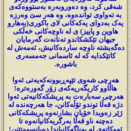
شەقی کرد، وە دەوروبەرە بەستووەکەی
بە تەواوی تواندەوە، وە هەر سێ وەرزە
یەک بەدوای یەکەکانی لای باکوری(بەهارو
هاوین و پاییز) ی لە ناوچەکانی خەڵکی
جیهان تێکشکاندو تەنانەت گەرمایان
دەگەیشتە ناوچە ساردەکانیش، ئەمەش لە
کاتێکدایە کە لە ئاسمانی جەمسەری
باشورە.
هەرچی شەوی تێپەڕبوونەکەیەتی ئەوا
هاڵاوو کاریگەریەکەی زۆر گەورەترە!
هەرچی سەبارەت بە پریشکەکانیەتی ئەوا
دژە قەڵا توندو تۆڵەکانن، جا هەرچەندە لە
ژێر زەویدا خۆیان بشارنەوە پریشکەکانی
دەچنە ناو قەڵا بەرگریەکانیانەوە تا
ئەوکاتەی لە پەناگەکانیاندا دەیانسووتێنن!