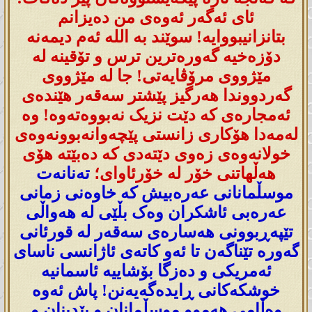
ئای ئەگەر ئەوەی من دەیزانم
بتانزانیبووایە! سوێند بە اللە ئەم دیمەنە
دۆزەخیە گەورەترین ترس و تۆقینە لە
مێژووی مرۆڤایەتی! جا لە مێژووی
گەردووندا هەرگیز پێشتر سەقەر هێندەی
ئەمجارەی کە دێت نزیک نەبووەتەوە! وە
لەمەدا هۆکاری زانستی پێچەوانەبوونەوەی
خولانەوەی زەوی دێتەدی کە دەبێتە هۆی
هەڵهاتنی خۆر لە خۆرئاوای؛
تەنانەت
موسڵمانانی عەرەبیش کە خاوەنی زمانی
عەرەبی ئاشکران وەک بڵێی لە هەواڵی
تێپەڕبوونی هەسارەی سەقەر لە قورئانی
گەورە تێناگەن تا ئەو کاتەی ئاژانسی ناسای
ئەمریکی و دەزگا بۆشاییە ئاسمانیە
خوشکەکانی ڕایدەگەیەنن! پاش ئەوە
وەڵامی هەموو موسڵمانان و بێدینان و