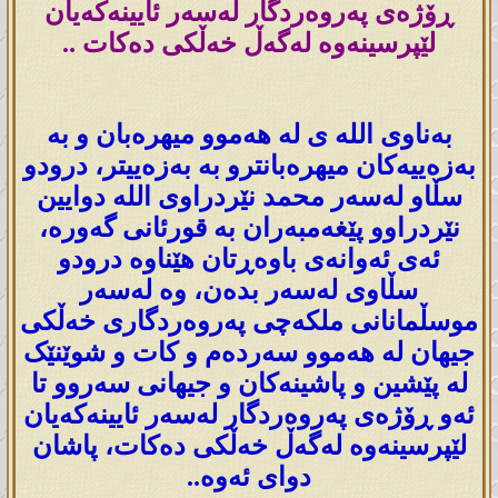
ڕۆژەی پەروەردگار لەسەر ئایینەکەیان
لێپرسینەوە لەگەڵ خەڵکی دەکات ..
بەناوی اللە ی لە هەموو میهرەبان و بە
بەزەییەکان میهرەبانترو بە بەزەییتر، درودو
سڵاو لەسەر محمد نێردراوی اللە دوایین
نێردراوو پێغەمبەران بە قورئانی گەورە،
ئەی ئەوانەی باوەڕتان هێناوە درودو
سڵاوی لەسەر بدەن، وە لەسەر
موسڵمانانی ملکەچی پەروەردگاری خەڵکی
جیهان لە هەموو سەردەم و کات و شوێنێک
لە پێشین و پاشینەکان و جیهانی سەروو تا
ئەو ڕۆژەی پەروەردگار لەسەر ئایینەکەیان
لێپرسینەوە لەگەڵ خەڵکی دەکات، پاشان
دوای ئەوە..