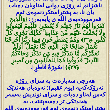
ناشزانم لە ڕۆژی دوایی لەناویان دەبات
یان نا، بە پشتڕاستکردنەوەی ئەم
فەرموودەیەی اللە ی پایەبەرز:
{وَالَّذِينَ
كَفَرُوا لَهُمْ نَارُ جَهَنَّمَ لَا يُقْضَىٰ عَلَيْهِمْ فَيَمُوتُوا
وَلَا يُخَفَّفُ عَنْهُم مِّنْ عَذَابِهَا ۚ كَذَٰلِكَ نَجْزِي كُلَّ
كَفُورٍ ‎﴿٣٦﴾‏ وَهُمْ يَصْطَرِخُونَ فِيهَا رَبَّنَا أَخْرِجْنَا
نَعْمَلْ صَالِحًا غَيْرَ الَّذِي كُنَّا نَعْمَلُ ۚ أَوَلَمْ
نُعَمِّرْكُم مَّا يَتَذَكَّرُ فِيهِ مَن تَذَكَّرَ وَجَاءَكُمُ
النَّذِيرُ ۖ فَذُوقُوا فَمَا لِلظَّالِمِينَ مِن نَّصِيرٍ
[سُورَةُ فَاطِرٍ].
هەرچی سەبارەت بە سزای ڕۆژە
نەزۆکەکەیە (یوم عقیم)؛ ئەوەیان هەندێک
کەس لەناو دەبات و سزای توندیش بەسەر
هەندێکی تر دەسەپێنێت، بە
پشتڕاستکردنەوەی ئەم فەرموودەیەی اللە