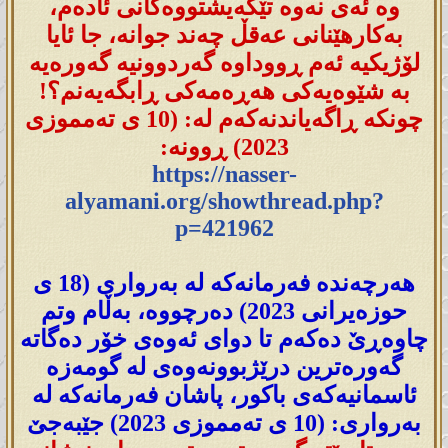
وە ئەی نەوە تێگەیشتووەکانی ئادەم،
بەکارهێنانی عەقڵ چەند جوانە، جا ئایا
لۆژیکیە ئەم ڕووداوە گەردوونیە گەورەیە
بە شێوەیەکی هەڕەمەکی ڕابگەیەنم؟!
چونکە ڕاگەیاندنەکەم لە: (10 ی تەمموزی
2023) ڕوونە:
https://nasser-
alyamani.org/showthread.php?
p=421962
هەرچەندە فەرمانەکە لە بەرواری (18 ی
حوزەیرانی 2023) دەرچووە، بەڵام وتم
چاوەڕێ دەکەم تا دوای ئەوەی خۆر دەگاتە
گەورەترین درێژبوونەوەی لە گومەزە
ئاسمانیەکەی باکور، پاشان فەرمانەکە لە
بەرواری: (10 ی تەمموزی 2023) جێبەجێ