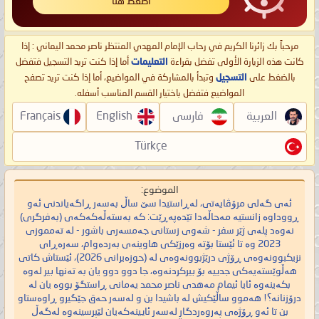
اضغط هنا
مرحباً بك زائرنا الكريم في رحاب الإمام المهدي المنتظر ناصر محمد اليماني : إذا
كانت هذه الزيارة الأولى تفضل بقراءة
التعليمات
أما إذا كنت تريد التسجيل فتفضل
بالضغط على
التسجيل
وتبدأ بالمشاركة في المواضيع، أما إذا كنت تريد تصفح
المواضيع فتفضل باختيار القسم المناسب أسفله.
العربية
فارسی
English
Français
Türkçe
الموضوع:
ئەی گەلی مرۆڤایەتی، لەڕاستیدا سێ ساڵ بەسەر ڕاگەیاندنی ئەو
ڕووداوە زانستیە مەحاڵەدا تێدەپەڕێت: کە بەستەڵەکەکەی (بەفرگری)
نەوەد پلەی ژێر سفر - شەوی زستانی جەمسەری باشور - لە تەمموزی
2023 وە تا ئێستا بۆتە وەرزێکی هاوینەی بەردەوام، سەرەڕای
نزیکبوونەوەی ڕۆژی درێژبوونەوەی لە (حوزەیرانی 2026)، ئێستاش کاتی
هەڵوێستەیەکی جدییە بۆ بیرکردنەوە، جا دوو دوو یان بە تەنها بیر لەوە
بکەینەوە ئایا ئیمام مەهدی ناصر محمد یەمانی ڕاستگۆ بووە یان لە
درۆزنانە؟! هەموو ساڵێکیش لە باشیدا بن و لەسەر حەق جێگیرو ڕاوەستاو
بن تا ئەو ڕۆژەی پەروەردگار لەسەر ئایینەکەیان لێپرسینەوە لەگەڵ