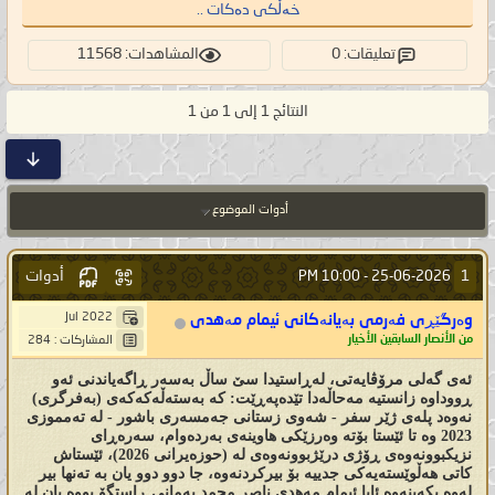
خەڵکی دەکات ..
تعليقات: 0
المشاهدات: 11568
النتائج 1 إلى 1 من 1
أدوات الموضوع
أدوات
1
10:00 PM
25-06-2026 -
Jul 2022
وەرگێڕی فەرمی بەیانەکانی ئیمام مەهدی
من الأنصار السابقين الأخيار
المشاركات : 284
ئەی گەلی مرۆڤایەتی، لەڕاستیدا سێ ساڵ بەسەر ڕاگەیاندنی ئەو
ڕووداوە زانستیە مەحاڵەدا تێدەپەڕێت: کە بەستەڵەکەکەی (بەفرگری)
نەوەد پلەی ژێر سفر - شەوی زستانی جەمسەری باشور - لە تەمموزی
2023 وە تا ئێستا بۆتە وەرزێکی هاوینەی بەردەوام، سەرەڕای
نزیکبوونەوەی ڕۆژی درێژبوونەوەی لە (حوزەیرانی 2026)، ئێستاش
کاتی هەڵوێستەیەکی جدییە بۆ بیرکردنەوە، جا دوو دوو یان بە تەنها بیر
لەوە بکەینەوە ئایا ئیمام مەهدی ناصر محمد یەمانی ڕاستگۆ بووە یان لە