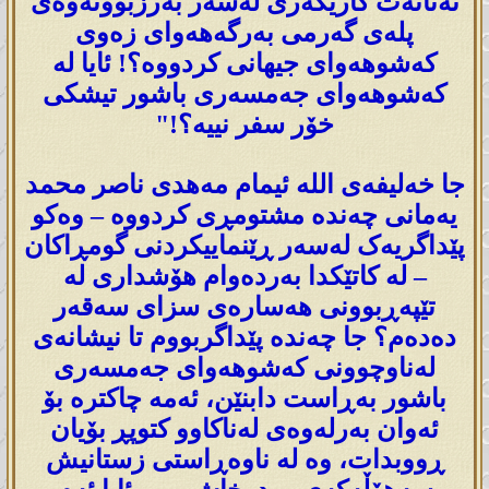
تەنانەت کاریگەری لەسەر بەرزبوونەوەی
پلەی گەرمی بەرگەهەوای زەوی
کەشوهەوای جیهانی کردووە؟! ئایا لە
کەشوهەوای جەمسەری باشور تیشکی
خۆر سفر نییە؟!"
جا خەلیفەی اللە ئیمام مەهدی ناصر محمد
یەمانی چەندە مشتومڕی کردووە – وەکو
پێداگریەک لەسەر ڕێنماییکردنی گومڕاکان
– لە کاتێکدا بەردەوام هۆشداری لە
تێپەڕبوونی هەسارەی سزای سەقەر
دەدەم؟ جا چەندە پێداگربووم تا نیشانەی
لەناوچوونی کەشوهەوای جەمسەری
باشور بەڕاست دابنێن، ئەمە چاکترە بۆ
ئەوان بەرلەوەی لەناکاوو کتوپڕ بۆیان
ڕووبدات، وە لە ناوەڕاستی زستانیش