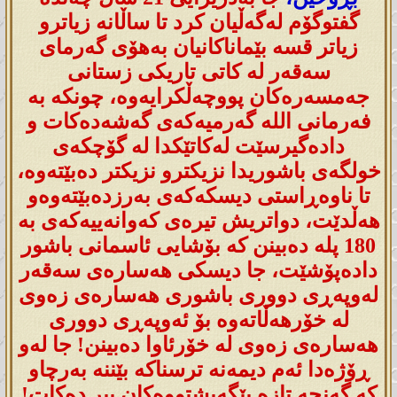
گفتوگۆم لەگەڵیان کرد تا ساڵانە زیاترو
زیاتر قسە بێماناکانیان بەهۆی گەرمای
سەقەر لە کاتی تاریکی زستانی
جەمسەرەکان پووچەڵکرایەوە، چونکە بە
فەرمانی اللە گەرمیەکەی گەشەدەکات و
دادەگیرسێت لەکاتێکدا لە گۆچکەی
خولگەی باشوریدا نزیکترو نزیکتر دەبێتەوە،
تا ناوەڕاستی دیسکەکەی بەرزدەبێتەوەو
هەڵدێت، دواتریش تیرەی کەوانەییەکەی بە
180 پلە دەبینن کە بۆشایی ئاسمانی باشور
دادەپۆشێت، جا دیسکی هەسارەی سەقەر
لەوپەڕی دووری باشوری هەسارەی زەوی
لە خۆرهەڵاتەوە بۆ ئەوپەڕی دووری
هەسارەی زەوی لە خۆرئاوا دەبینن! جا لەو
ڕۆژەدا ئەم دیمەنە ترسناکە بێننە بەرچاو
کە گەنجە تازە پێگەیشتووەکان پیر دەکات!