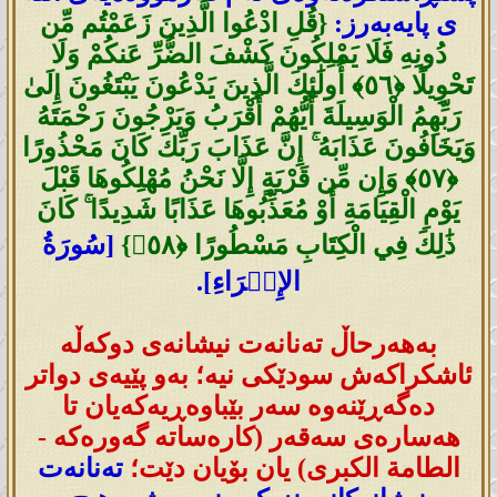
ی پایەبەرز:
{قُلِ ادْعُوا الَّذِينَ زَعَمْتُم مِّن
دُونِهِ فَلَا يَمْلِكُونَ كَشْفَ الضُّرِّ عَنكُمْ وَلَا
تَحْوِيلًا ‎﴿٥٦﴾‏ أُولَٰئِكَ الَّذِينَ يَدْعُونَ يَبْتَغُونَ إِلَىٰ
رَبِّهِمُ الْوَسِيلَةَ أَيُّهُمْ أَقْرَبُ وَيَرْجُونَ رَحْمَتَهُ
وَيَخَافُونَ عَذَابَهُ ۚ إِنَّ عَذَابَ رَبِّكَ كَانَ مَحْذُورًا
‎﴿٥٧﴾‏ وَإِن مِّن قَرْيَةٍ إِلَّا نَحْنُ مُهْلِكُوهَا قَبْلَ
يَوْمِ الْقِيَامَةِ أَوْ مُعَذِّبُوهَا عَذَابًا شَدِيدًا ۚ كَانَ
ذَٰلِكَ فِي الْكِتَابِ مَسْطُورًا ‎﴿٥٨﴾‏}
[سُورَةُ
الإِسۡرَاءِ].
بەهەرحاڵ تەنانەت نیشانەی دوکەڵە
ئاشکراکەش سودێکی نیە؛ بەو پێیەی دواتر
دەگەڕێنەوە سەر بێباوەڕیەکەیان تا
هەسارەی سەقەر (کارەساتە گەورەکە -
الطامة الكبری) یان بۆیان دێت؛
تەنانەت