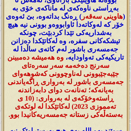
بەڕاستی ناوەکەی لە ماناکەی خۆی بە
(
هاوینی سەقەر
) ڕەنگ بداتەوە، بێ ئەوەی
خۆر کە لەوکاتەدا ئاوابووەو بوونی نیە هیچ
بەشداریەکی تێدا کردبێت، چونکە
تیشکەکانی سفرە، وە لەکاتێکدا دەزانن
جەمسەری باشور لەم کاتەی ساڵدا لە
تاریکیەکی تەواودایە،
وە هەمیشە دەمبینن
سەرنج دەخەمە سەر سەرەتای
جێبەجێبوونی لەناوچوونی کەشوهەوای
جەمسەری باشور لە بەرواری ڕاگەیاندنی
بەیانەکە؛ تەنانەت دوای دابەزاندنە
ڕاستەوخۆکەی لە بەرواری: (10 ی
تەمموزی 2023) لەکاتێکدا لە لوتکەی
بەستەڵەکی زستانە جەمسەریەکانیدا بوو.
سوێند بەو اللە یەی هیچ پەرستراوێک نیە