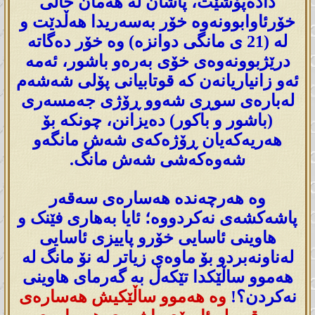
دادەپۆشێت، پاشان لە هەمان خاڵی
خۆرئاوابوونەوە خۆر بەسەریدا هەڵدێت و
لە (21 ی مانگی دوانزە) وە خۆر دەگاتە
درێژبوونەوەی خۆی بەرەو باشور، ئەمە
ئەو زانیاریانەن کە قوتابیانی پۆلی شەشەم
لەبارەی سوڕی شەوو ڕۆژی جەمسەری
(باشور و باکور) دەیزانن، چونکە بۆ
هەریەکەیان ڕۆژەکەی شەش مانگەو
شەوەکەشی شەش مانگ.
وە هەرچەندە هەسارەی سەقەر
پاشەکشەی نەکردووە؛ ئایا بەهاری فێنک و
هاوینی ئاسایی خۆرو پاییزی ئاسایی
لەناونەبردو بۆ ماوەی زیاتر لە نۆ مانگ لە
هەموو ساڵێکدا تێکەڵ بە گەرمای هاوینی
نەکردن؟!
وە هەموو ساڵێکیش هەسارەی