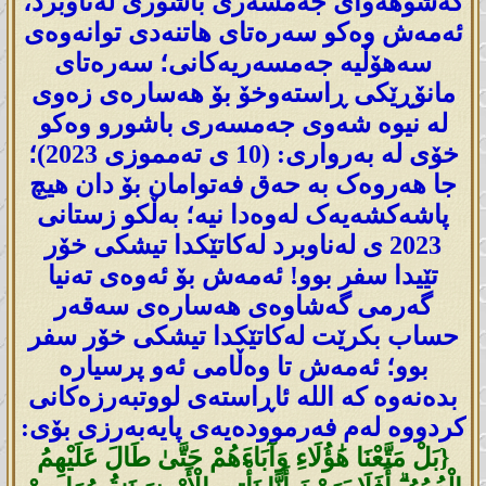
کەشوهەوای جەمسەری باشوری لەناوبرد،
ئەمەش وەکو سەرەتای هاتنەدی توانەوەی
سەهۆڵیە جەمسەریەکانی؛ سەرەتای
مانۆڕێکی ڕاستەوخۆ بۆ هەسارەی زەوی
لە نیوە شەوی جەمسەری باشورو وەکو
خۆی لە بەرواری: (10 ی تەمموزی 2023)؛
جا هەروەک بە حەق فەتوامان بۆ دان هیچ
پاشەکشەیەک لەوەدا نیە؛ بەڵکو زستانی
2023 ی لەناوبرد لەکاتێکدا تیشکی خۆر
تێیدا سفر بوو! ئەمەش بۆ ئەوەی تەنیا
گەرمی گەشاوەی هەسارەی سەقەر
حساب بکرێت لەکاتێکدا تیشکی خۆر سفر
بوو؛ ئەمەش تا وەڵامی ئەو پرسیارە
بدەنەوە کە اللە ئاڕاستەی لووتبەرزەکانی
کردووە لەم فەرموودەیەی پایەبەرزی بۆی:
{بَلْ مَتَّعْنَا هَٰؤُلَاءِ وَآبَاءَهُمْ حَتَّىٰ طَالَ عَلَيْهِمُ