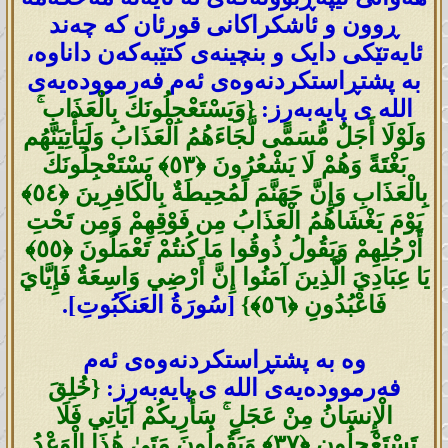
ڕوون و ئاشکراکانی قورئان کە چەند
ئایەتێکی دایک و بنچینەی کتێبەکەن داناوە،
بە پشتڕاستکردنەوەی ئەم فەرموودەیەی
اللە ی پایەبەرز:
{وَيَسْتَعْجِلُونَكَ بِالْعَذَابِ ۚ
وَلَوْلَا أَجَلٌ مُّسَمًّى لَّجَاءَهُمُ الْعَذَابُ وَلَيَأْتِيَنَّهُم
بَغْتَةً وَهُمْ لَا يَشْعُرُونَ ‎﴿٥٣﴾‏ يَسْتَعْجِلُونَكَ
بِالْعَذَابِ وَإِنَّ جَهَنَّمَ لَمُحِيطَةٌ بِالْكَافِرِينَ ‎﴿٥٤﴾‏
يَوْمَ يَغْشَاهُمُ الْعَذَابُ مِن فَوْقِهِمْ وَمِن تَحْتِ
أَرْجُلِهِمْ وَيَقُولُ ذُوقُوا مَا كُنتُمْ تَعْمَلُونَ ‎﴿٥٥﴾‏
يَا عِبَادِيَ الَّذِينَ آمَنُوا إِنَّ أَرْضِي وَاسِعَةٌ فَإِيَّايَ
فَاعْبُدُونِ ‎﴿٥٦﴾}
[سُورَةُ العَنكَبُوتِ].
وە بە پشتڕاستکردنەوەی ئەم
فەرموودەیەی اللە ی پایەبەرز:
{خُلِقَ
الْإِنسَانُ مِنْ عَجَلٍ ۚ سَأُرِيكُمْ آيَاتِي فَلَا
تَسْتَعْجِلُونِ ‎﴿٣٧﴾‏ وَيَقُولُونَ مَتَىٰ هَٰذَا الْوَعْدُ