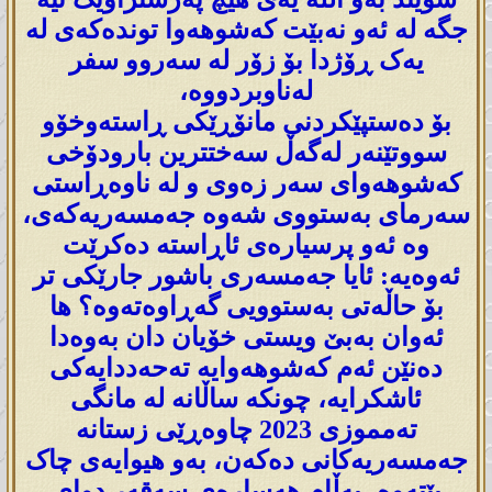
جگە لە ئەو نەبێت کەشوهەوا توندەکەی لە
یەک ڕۆژدا بۆ زۆر لە سەروو سفر
لەناوبردووە،
بۆ دەستپێکردنی مانۆڕێکی ڕاستەوخۆو
سووتێنەر لەگەڵ سەختترین بارودۆخی
کەشوهەوای سەر زەوی و لە ناوەڕاستی
سەرمای بەستووی شەوە جەمسەریەکەی،
وە ئەو پرسیارەی ئاڕاستە دەکرێت
ئەوەیە: ئایا جەمسەری باشور جارێکی تر
بۆ حاڵەتی بەستوویی گەڕاوەتەوە؟ ها
ئەوان بەبێ ویستی خۆیان دان بەوەدا
دەنێن ئەم کەشوهەوایە تەحەددایەکی
ئاشکرایە، چونکە ساڵانە لە مانگی
تەمموزی 2023 چاوەڕێی زستانە
جەمسەریەکانی دەکەن، بەو هیوایەی چاک
بێتەوە، بەڵام هەسارەی سەقەر دوای