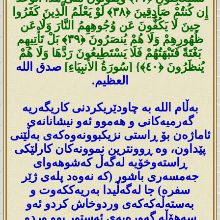
إِن كُنتُمْ صَادِقِينَ ‎﴿٣٨﴾‏ لَوْ يَعْلَمُ الَّذِينَ كَفَرُوا
حِينَ لَا يَكُفُّونَ عَن وُجُوهِهِمُ النَّارَ وَلَا عَن
ظُهُورِهِمْ وَلَا هُمْ يُنصَرُونَ ‎﴿٣٩﴾‏ بَلْ تَأْتِيهِم
بَغْتَةً فَتَبْهَتُهُمْ فَلَا يَسْتَطِيعُونَ رَدَّهَا وَلَا هُمْ
يُنظَرُونَ ‎﴿٤٠﴾} [سُورَةُ الأَنبِيَاءِ]
صدق الله
العظيم.
بەڵام اللە بە چاودێریکردنی کاریگەریە
گەرمیەکانی و هەموو ئەو نیشانانەی
ئاماژەن بۆ ڕاستی نزیکبوونەوەکەی بەڵێنی
پێداون، وە ڕوونترین نموونەکان کارلێکی
ڕاستەوخۆیە لەگەڵ کەشوهەوای
جەمسەری باشور (کە نەوەد پلەی ژێر
سفرە) جا لەگەڵیدا بەریەککەوت و
بەستەڵەکەکەی وردوخاش کردو ئەو
سەهۆڵە گەورەیەی ئەستور بوو وردو