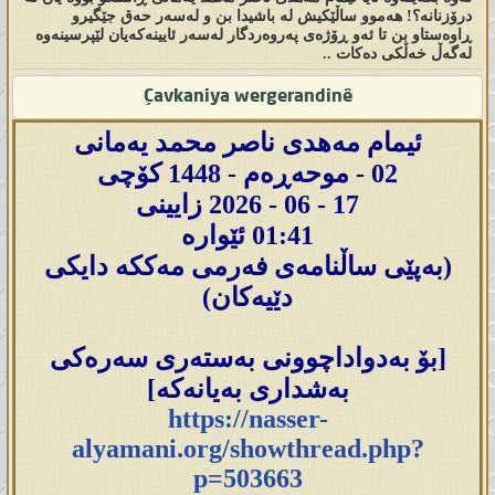
درۆزنانە؟! هەموو ساڵێکیش لە باشیدا بن و لەسەر حەق جێگیرو
ڕاوەستاو بن تا ئەو ڕۆژەی پەروەردگار لەسەر ئایینەکەیان لێپرسینەوە
لەگەڵ خەڵکی دەکات ..
Çavkaniya wergerandinê
ئیمام مەهدی ناصر محمد یەمانی
02 - موحەڕەم - 1448 کۆچی
17 - 06 - 2026 زایینی
01:41 ئێوارە
(بەپێی ساڵنامەی فەرمی مەککە دایکی
دێیەکان)
[بۆ بەدواداچوونی بەستەری سەرەکی
بەشداری بەیانەکە]
https://nasser-
alyamani.org/showthread.php?
p=503663