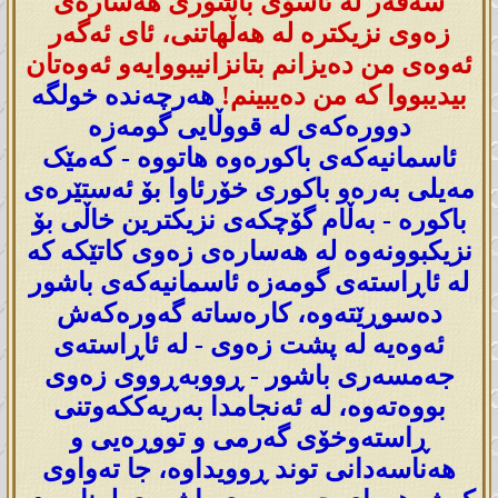
سەقەر لە ئاسۆی باشوری هەسارەی
زەوی نزیکترە لە هەڵهاتنی، ئای ئەگەر
ئەوەی من دەیزانم بتانزانیبووایەو ئەوەتان
بیدیبووا کە من دەیبینم!
هەرچەندە خولگە
دوورەکەی لە قووڵایی گومەزە
ئاسمانیەکەی باکورەوە هاتووە - کەمێک
مەیلی بەرەو باکوری خۆرئاوا بۆ ئەستێرەی
باکورە - بەڵام گۆچکەی نزیكترین خاڵی بۆ
نزیکبوونەوە لە هەسارەی زەوی کاتێکە کە
لە ئاڕاستەی گومەزە ئاسمانیەکەی باشور
دەسوڕێتەوە، کارەساتە گەورەکەش
ئەوەیە لە پشت زەوی - لە ئاڕاستەی
جەمسەری باشور - ڕووبەڕووی زەوی
بووەتەوە، لە ئەنجامدا بەریەککەوتنی
ڕاستەوخۆی گەرمی و تووڕەیی و
هەناسەدانی توند ڕوویداوە، جا تەواوی