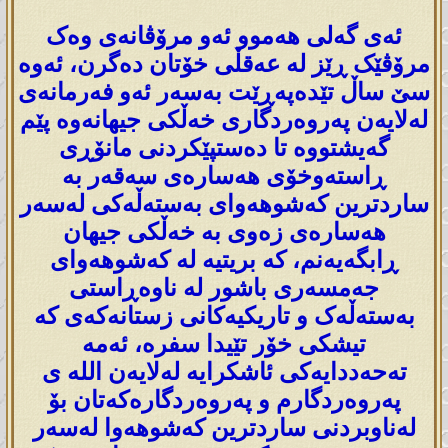
ئەی گەلی هەموو ئەو مرۆڤانەی وەک
مرۆڤێک ڕێز لە عەقڵی خۆتان دەگرن، ئەوە
سێ ساڵ تێدەپەڕێت بەسەر ئەو فەرمانەی
لەلایەن پەروەردگاری خەڵکی جیهانەوە پێم
گەیشتووە تا دەستپێکردنی مانۆڕی
ڕاستەوخۆی هەسارەی سەقەر بە
ساردترین کەشوهەوای بەستەڵەکی لەسەر
هەسارەی زەوی بە خەڵکی جیهان
ڕابگەیەنم، کە بریتیە لە کەشوهەوای
جەمسەری باشور لە ناوەڕاستی
بەستەڵەک و تاریکیەکانی زستانەکەی کە
تیشکی خۆر تێیدا سفرە، ئەمە
تەحەددایەکی ئاشکرایە لەلایەن الله ی
پەروەردگارم و پەروەردگارەکەتان بۆ
لەناوبردنی ساردترین کەشوهەوا لەسەر