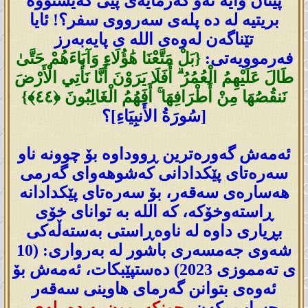
پێتان وایە ئەو گەرمایەی پێی گەیشتووە
بریتیە لە دە پلەی سەرووی سفر؟! ئایا
تێناگەن لەوەی اللە ی پایەبەرز
فەرموویەتی:
{بَلْ مَتَّعْنَا هَٰؤُلَاءِ وَآبَاءَهُمْ حَتَّىٰ
طَالَ عَلَيْهِمُ الْعُمُرُ ۗ أَفَلَا يَرَوْنَ أَنَّا نَأْتِي الْأَرْضَ
نَنقُصُهَا مِنْ أَطْرَافِهَا ۚ أَفَهُمُ الْغَالِبُونَ ‎﴿٤٤﴾‏}
[سُورَةُ الأَنبِيَاءِ]؟
ئەمەش گەورەترین ڕووداوە بۆ چوونە ناو
سەرەتای پێکدادانی کەشوهەوای گەرمی
هەسارەی سەقەر، بۆ سەرەتای پێکدادانە
ڕاستەوخۆکە، کە اللە بە توانای خۆی
بڕیاری داوە لە ناوەڕاستی بەستەڵەکی
شەوی جەمسەری باشور لە بەرواری: (10
ی تەمموزی 2023) دەستپێبکات، ئەمەش بۆ
ئەوەی بتوانن گەرمای هاوینی سەقەر
حساب بکەن،
چونکە بوون بە دە پلەی