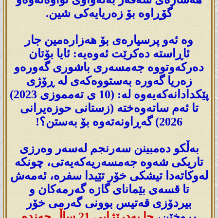
گۆڕاوە بۆ زەریایەکی شین.
وە ئەو پرسیارەی بۆ هەزارەمین جار
ئاڕاستە دەکرێت ئەوەیە: ئایا بۆتان
دەرکەوتووە جەمسەری باشوری گەورەو
زەریا گەورە بەستووەکەی لە ڕۆژی
پێکدادانەکەیەوە لە: (10 ی تەمموزی 2023)
تا ئەم ساتەوەختە (زستانی حوزەیرانی
2026) گەڕاونەتەوە بۆ بەستن؟!
بەڵکو دەمبینن سەرنجم لەسەر وەرزی
تاریکی شەوە جەمسەریەکەیەتی، چونکە
لەوکاتەدا تیشکی خۆر تێیدا سفرە، ئەمەش
تا قسەی بێمانای گازە گەرمەکان و
بیردۆزی قەتیس بوونی گەرمی خۆر
بڕوخێن،
جا بەدرێژایی 21 ساڵ چەندە