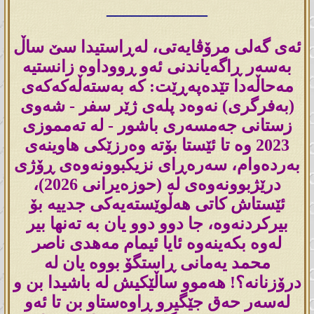
____________
ئەی گەلی مرۆڤایەتی، لەڕاستیدا سێ ساڵ
بەسەر ڕاگەیاندنی ئەو ڕووداوە زانستیە
مەحاڵەدا تێدەپەڕێت: کە بەستەڵەکەکەی
(بەفرگری) نەوەد پلەی ژێر سفر - شەوی
زستانی جەمسەری باشور - لە تەمموزی
2023 وە تا ئێستا بۆتە وەرزێکی هاوینەی
بەردەوام، سەرەڕای نزیکبوونەوەی ڕۆژی
درێژبوونەوەی لە (حوزەیرانی 2026)،
ئێستاش کاتی هەڵوێستەیەکی جدییە بۆ
بیرکردنەوە، جا دوو دوو یان بە تەنها بیر
لەوە بکەینەوە ئایا ئیمام مەهدی ناصر
محمد یەمانی ڕاستگۆ بووە یان لە
درۆزنانە؟! هەموو ساڵێکیش لە باشیدا بن و
لەسەر حەق جێگیرو ڕاوەستاو بن تا ئەو