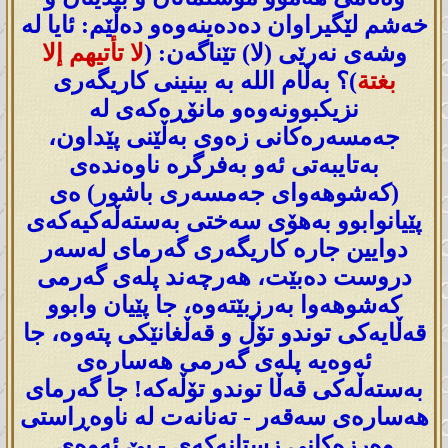
خەشم لێگیراوان دەدەینەوەو دەڵێم: ئایا لە
وشەی نەرێی (لا) تێناگەن: (
لا تأتيهم إلا
بغتة
)؟ بەڵام اللە بە بینینی کاریگەری
نزیکبوونەوەو مانۆڕەکەی لە
جەمسەرەکانی زەوی بەڵێنی پێداون،
بەتایبەتی ئەو بەفرگرە ناوەندەی
(کەشوهەوای جەمسەری باشور) ەی
پێیانوابوو بەهۆی سەختی بەستەڵەکیەکەی
دوایین جارە کاریگەری گەرمای لەسەر
دروست دەبێت، هەرچەند پلەی گەرمی
کەشوهەوا بەرزبێتەوە، جا پێیان وابوو
قەڵایەکی توندو تۆڵ و قەڵغانێکی پتەوە، جا
ئەوەیە پلەی گەرمی هەسارەی
بەستەڵەکی قەڵا توندو تۆڵەکە! جا گەرمای
هەسارەی سەقەر - تەنانەت لە ناوەڕاستی
وەرزەکانی زستانەکەی - بێ ئەوەی