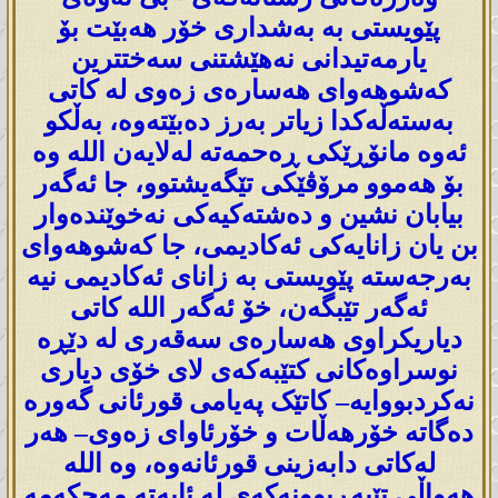
پێویستی بە بەشداری خۆر هەبێت بۆ
یارمەتیدانی نەهێشتنی سەختترین
کەشوهەوای هەسارەی زەوی لە کاتی
بەستەڵەکدا زیاتر بەرز دەبێتەوە، بەڵکو
ئەوە مانۆڕێکی ڕەحمەتە لەلایەن اللە وە
بۆ هەموو مرۆڤێکی تێگەیشتوو، جا ئەگەر
بیابان نشین و دەشتەکیەکی نەخوێندەوار
بن یان زانایەکی ئەکادیمی، جا کەشوهەوای
بەرجەستە پێویستی بە زانای ئەکادیمی نیە
ئەگەر تێبگەن، خۆ ئەگەر اللە کاتی
دیاریکراوی هەسارەی سەقەری لە دێڕە
نوسراوەکانی کتێبەکەی لای خۆی دیاری
نەکردبووایە– کاتێک پەیامی قورئانی گەورە
دەگاتە خۆرهەڵات و خۆرئاوای زەوی– هەر
لەکاتی دابەزینی قورئانەوە، وە اللە
هەواڵی تێپەڕبوونەکەی لە ئایەتە مەحکەمە