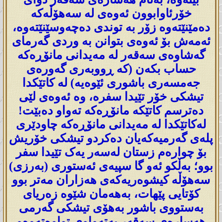
خۆرئاوابوون ئەوەی لە سەهۆڵەکە
دەمێنێتەوە زۆر بە توندی دەچەوسێنێتەوە،
ئەمەش بۆ ئەوەی بتوانن بە وردی گەرمای
گەشاوەی سەقەر لە مەیدانی مانۆڕەکە
حساب بکەن (کە ڕووبەری گەورەی
جەمسەری باشوری ئێوەیە) لە کاتێکدا
تیشکی خۆر تێیدا سفرە، وە ئەوەی لێی
دەترسم کاتێکە مانۆڕەکە تەواو دەبێت!
لەکاتێکدا لە مەیدانی مانۆڕەکە چاودێری
پلەی گەرمیەکەیان دەکردو تیشکی خۆریش
بۆ چوارەم زستان لەسەر یەک تێیدا سفر
بوو؛ بەڵکو ئەو گا سپیەی ئەستوری (بەرزی)
سەهۆڵە کیشوەریەکەی هەزاران مەتر بوو
کۆتایی پێهات، بەهەمان شێوە زەریای
بەستووی باشور بەهۆی تیشکی گەرمی
هەسارەی سەقەر بەتەواوی تواوەتەوەو