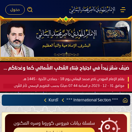
دخول
صَيْفُ سَقَرَ يَبدأُ في اجتياحِ شِتاءِ القُطبِ الشَّمالي كَما وعَدناكُم بالحقِّ لعَامِكم هذا (1445 هـ) ..
بقلم الإمام المهدي ناصر محمد اليماني يوم 18 - جمادى الآخرة - 1445 هـ
موافق 31 - 12 - 2023 م الساعة 07:44 صباحًا بحسب التقويم الرسمي لأمّ القُرى
Kurdî
*** International Section ***
سلسلة بيانات فيروس كورونا وسره المكنون