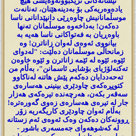
نیشانەکانی نزیکبوونەوەیشی هیچ
یادەوەریەکی بۆ بەدینەهێنان، تەنانەت
موسڵمانانیش چاوەڕێی دانپێدانانی ناسا
دەکەن! بەداخەوە موسڵمانان تەنها
باوەڕیان بە فەتواکانی ناسا هەیە بە
بیانووی ئەوەی لەوان زاناترن! وە
زمانحاڵی موسڵمانان دەڵێت: "لەدوای
ئێوە، ئێوە لە ئێمە زاناترن و ئێوە خاوەن
تەکنەلۆژیای بۆشایی ئاسمانن"، بەڵام من
تەحەددایان دەکەم پێش هاتنە لەناکاوو
کتوپڕەکەی چاودێری بینینی هەسارەی
سەقەر بکەن، هەرچەندە تیرەکەی هەزار
جار لە تیرەی هەسارەی زەوی گەورەترە!
بەڵام ئەوان چاودێری کاریگەریە زۆر
ڕوونەکان دەکەن وەک ئەوەی ئەم زستانە
لە کەشوهەوای جەمسەری باشور -