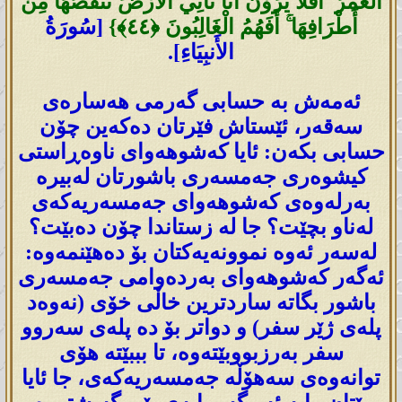
الْعُمُرُ ۗ أَفَلَا يَرَوْنَ أَنَّا نَأْتِي الْأَرْضَ نَنقُصُهَا مِنْ
أَطْرَافِهَا ۚ أَفَهُمُ الْغَالِبُونَ ‎﴿٤٤﴾‏}
[سُورَةُ
الأَنبِيَاءِ].
ئەمەش بە حسابی گەرمی هەسارەی
سەقەر، ئێستاش فێرتان دەکەین چۆن
حسابی بکەن: ئایا کەشوهەوای ناوەڕاستی
کیشوەری جەمسەری باشورتان لەبیرە
بەرلەوەی کەشوهەوای جەمسەریەکەی
لەناو بچێت؟ جا لە زستاندا چۆن دەبێت؟
لەسەر ئەوە نموونەیەکتان بۆ دەهێنمەوە:
ئەگەر کەشوهەوای بەردەوامی جەمسەری
باشور بگاتە ساردترین خاڵی خۆی (نەوەد
پلەی ژێر سفر) و دواتر بۆ دە پلەی سەروو
سفر بەرزبووبێتەوە، تا بببێتە هۆی
توانەوەی سەهۆڵە جەمسەریەکەی، جا ئایا