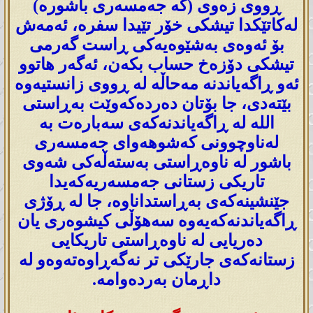
ڕووی زەوی (کە جەمسەری باشورە)
لەکاتێکدا تیشکی خۆر تێیدا سفرە، ئەمەش
بۆ ئەوەی بەشێوەیەکی ڕاست گەرمی
تیشکی دۆزەخ حساب بکەن، ئەگەر هاتوو
ئەو ڕاگەیاندنە مەحاڵە لە ڕووی زانستیەوە
بێتەدی، جا بۆتان دەردەکەوێت بەڕاستی
اللە لە ڕاگەیاندنەکەی سەبارەت بە
لەناوچوونی کەشوهەوای جەمسەری
باشور لە ناوەڕاستی بەستەڵەکی شەوی
تاریکی زستانی جەمسەریەکەیدا
جێنشینەکەی بەڕاستداناوە، جا لە ڕۆژی
ڕاگەیاندنەکەیەوە سەهۆڵی کیشوەری یان
دەریایی لە ناوەڕاستی تاریکایی
زستانەکەی جارێکی تر نەگەڕاوەتەوەو لە
داڕمان بەردەوامە.