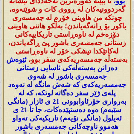
بوو،
تا ببێتە گەورەترین تەحەددای نیشانە
گەردوونیەکان لە ڕووی کات و شوێنەوە،
چونکە من هاوینی خۆرم لە جەمسەری
باکور بۆ ڕانەگەیاندن؛ بەڵکو هاتنی هاوینی
دۆزەخم لە ناوەڕاستی تاریکاییەکانی
زستانی جەمسەری باشور پێ ڕاگەیاندن،
لەکاتێکدا تیشکی خۆر لە ناوەڕاستی
بەستەڵە جەمسەریەکەی سفر بوو،
ئێوەش
دەزانن بەستەڵەکی ئاسایی زستانی
جەمسەری باشور لە شەوی
جەمسەریەکەی کە شەش مانگە لە نەوەد
پلەی ژێر سفر دەگاتە لوتکە، کە لە
بەرواری خۆرئاوابوونی 21 ی ئازار (مانگی
سێیەم) ەوە دەستپێدەکات، جا تا 21 ی
ئەیلول (مانگی نۆیەم) تاریکیەکی تەواو
هەموو ناوچەکانی جەمسەری باشور