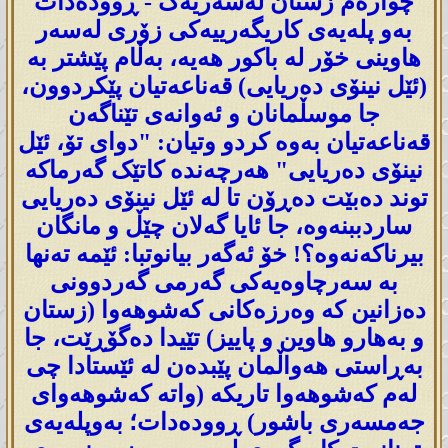
چوارەم زستان لەسەریەک - ڕوودەدات
بەو پلەیەی کاریگەرییەکی زۆری لەسەر
هاوینی خۆر لە باکور هەیە، بەڵام پێشتر بە
(ئێل نینۆی دەریایی) قەناعەتیان پێکردوون،
جا موسڵمانان و ئەوانەی تێناگەن
قەناعەتیان بەوە کردو وتیان: "دوای تۆ، ئێل
نینۆی دەریایی" هەرچەندە کاتێک گەرماکە
توند دەبێت دەڕۆن تا لە ئێل نینۆی دەریایی
ساردببنەوە، جا ئایا گەلان چێڵ و مانگان
بیرناکەنەوە؟! خۆ ئەگەر بیانوتبا: ئێمە تەنها
بە سەرچاوەیەکی گەرمی گەردوونی
دەزانین کە وەرزەکانی کەشوهەوا (زستان
و بەهارو هاوین و پاییز) تێیدا دەگۆڕێت، جا
بەڕاستی هەواڵمان پێبدەن لە ئێستادا چی
لەم کەشوهەوا تاریکە (واتە کەشوهەوای
جەمسەری باشور) ڕوودەدات؛ بەوپلەیەی