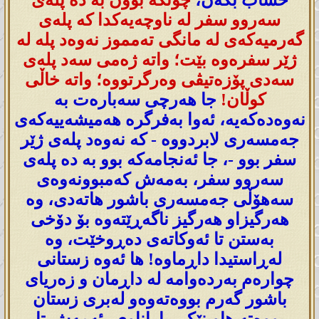
سەروو سفر لە ناوچەیەکدا کە پلەی
گەرمیەکەی لە مانگی تەمموز نەوەد پلە لە
ژێر سفرەوە بێت؛ واتە ژەمی سەد پلەی
سەدی پۆزەتیڤی وەرگرتووە؛ واتە خاڵی
کوڵان!
جا هەرچی سەبارەت بە
نەوەدەکەیە، ئەوا بەفرگرە هەمیشەییەکەی
جەمسەری لابردووە - کە نەوەد پلەی ژێر
سفر بوو -، جا ئەنجامەکە بوو بە دە پلەی
سەروو سفر، بەمەش کەمبوونەوەی
سەهۆڵی جەمسەری باشور هاتەدی، وە
هەرگیزاو هەرگیز ناگەڕێتەوە بۆ دۆخی
بەستن تا ئەوکاتەی دەڕوخێت، وە
لەڕاستیدا داڕماوە! ها ئەوە زستانی
چوارەم بەردەوامە لە داڕمان و زەریای
باشور گەرم بووەتەوەو لەبری زستان
بووەتە هاوینێکی باراناوی، ئەمەش تا