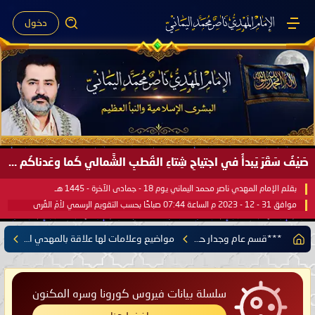
دخول
صَيْفُ سَقَرَ يَبدأُ في اجتياحِ شِتاءِ القُطبِ الشَّمالي كَما وعَدناكُم بالحقِّ لعَامِكم هذا (1445 هـ) ..
بقلم الإمام المهدي ناصر محمد اليماني يوم 18 - جمادى الآخرة - 1445 هـ
موافق 31 - 12 - 2023 م الساعة 07:44 صباحًا بحسب التقويم الرسمي لأمّ القُرى
***قسم عام وجدار حر***
مواضيع وعلامات لها علاقة بالمهدي المنتظر
سلسلة بيانات فيروس كورونا وسره المكنون