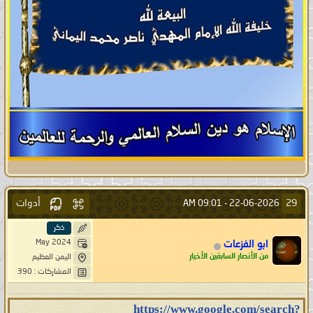
أدوات
29
09:01 AM
22-06-2026 -
ذكر
May 2024
ابو الفزعات
من الأنصار السابقين الأخيار
اليمن العظيم
المشاركات : 390
https://www.google.com/search?