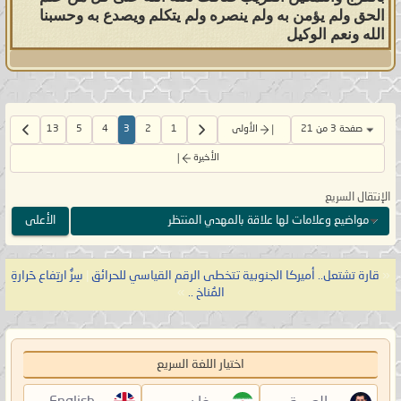
الحق ولم يؤمن به ولم ينصره ولم يتكلم ويصدع به وحسبنا
الله ونعم الوكيل
صفحة 3 من 21
الأولى
1
2
3
4
5
13
الأخيرة
الإنتقال السريع
مواضيع وعلامات لها علاقة بالمهدي المنتظر
الأعلى
«
قارة تشتعل.. أميركا الجنوبية تتخطى الرقم القياسي للحرائق
|
سِرُّ ارتِفاع حَرارةِ
المُناخ ..
»
اختيار اللغة السريع