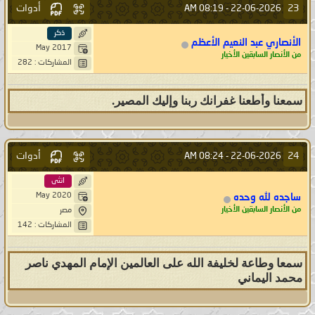
أدوات
23
08:19 AM
22-06-2026 -
ذكر
الأنصاري عبد النعيم الأعظم
May 2017
من الأنصار السابقين الأخيار
المشاركات : 282
سمعنا وأطعنا غفرانك ربنا وإليك المصير.
أدوات
24
08:24 AM
22-06-2026 -
انثى
May 2020
ساجده لله وحده
من الأنصار السابقين الأخيار
مصر
المشاركات : 142
سمعا وطاعة لخليفة الله على العالمين الإمام المهدي ناصر
محمد اليماني