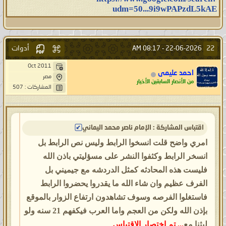
udm=50...9i9wPAPzdL5kAE
أدوات
22
08:17 AM
22-06-2026 -
Oct 2011
احمد عليمى
مصر
من الأنصار السابقين الأخيار
المشاركات : 507
اقتباس المشاركة : الإمام ناصر محمد اليماني
امري واضح قلت انسخوا الرابط وليس نص الرابط بل
انسخر الرابط وكثفوا النشر على مسؤليتي باذن الله
فليست هذه المحادثه كمثل الدردشه مع جيميني بل
الفرف عظيم وان شاء الله ما يقدروا يحضروا الرابط
فاستغلوا الفرصه وسوف تشاهدون ارتفاع الزوار بالموقع
بإذن الله ولكن من العجم واما العرب فيكفهم 21 سنه ولو
لبثنا مع
... تم اختصار الاقتباس