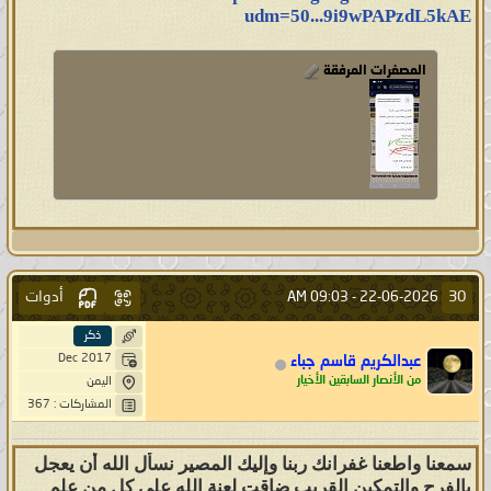
udm=50...9i9wPAPzdL5kAE
المصغرات المرفقة
أدوات
30
09:03 AM
22-06-2026 -
ذكر
Dec 2017
عبدالكريم قاسم جباء
من الأنصار السابقين الأخيار
اليمن
المشاركات : 367
سمعنا واطعنا غفرانك ربنا وإليك المصير نسأل الله أن يعجل
بالفرج والتمكين القريب ضاقت لعنة الله على كل من علم