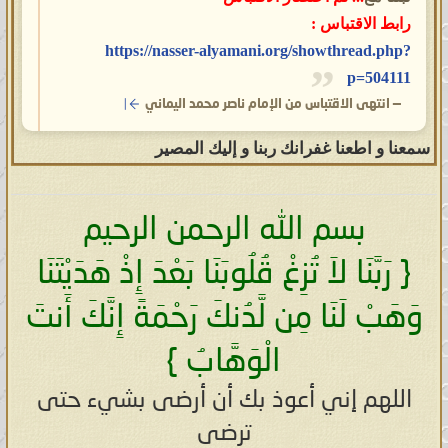
رابط الاقتباس :
https://nasser-alyamani.org/showthread.php?
p=504111
—
انتهى الاقتباس من الإمام ناصر محمد اليماني
سمعنا و اطعنا غفرانك ربنا و إليك المصير
بسم الله الرحمن الرحيم
{ رَبَّنَا لاَ تُزِغْ قُلُوبَنَا بَعْدَ إِذْ هَدَيْتَنَا
وَهَبْ لَنَا مِن لَّدُنكَ رَحْمَةً إِنَّكَ أَنتَ
الْوَهَّابُ }
اللهم إني أعوذ بك أن أرضى بشيء حتى
ترضى