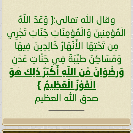
وقال الله تعالى:{ وَعَدَ اللَّهُ
الْمُؤْمِنِينَ وَالْمُؤْمِنَاتِ جَنَّاتٍ تَجْرِي
مِن تَحْتِهَا الأَنْهَارُ خَالِدِينَ فِيهَا
وَمَسَاكِنَ طَيِّبَةً فِي جَنَّاتِ عَدْنٍ
وَرِضْوَانٌ مِّنَ اللّهِ أَكْبَرُ ذَلِكَ هُوَ
الْفَوْزُ الْعَظِيمُ
}
صدق الله العظيم
____________