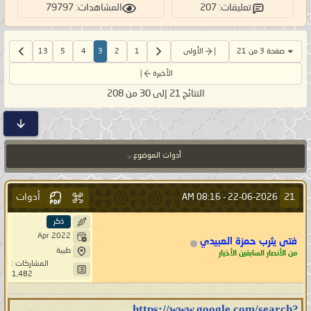
تعليقات: 207
المشاهدات: 79797
صفحة 3 من 21
الأولى
1
2
3
4
5
13
الأخيرة
النتائج 21 إلى 30 من 208
أدوات الموضوع
أدوات
21
08:16 AM
22-06-2026 -
ذكر
Apr 2022
فتى يثرب حمزة العبيدي
طيبة
من الأنصار السابقين الأخيار
المشاركات :
1,482
https://www.google.com/search?