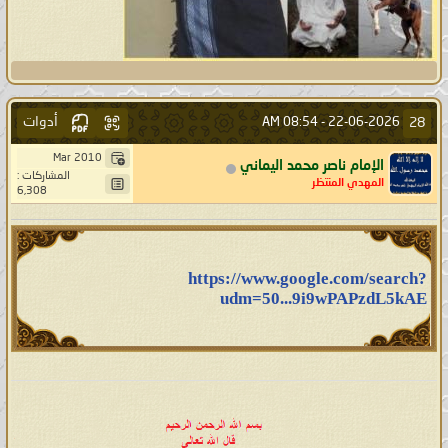
أدوات
28
08:54 AM
22-06-2026 -
Mar 2010
الإمام ناصر محمد اليماني
المشاركات :
المهدي المنتظر
6,308
https://www.google.com/search?
udm=50...9i9wPAPzdL5kAE