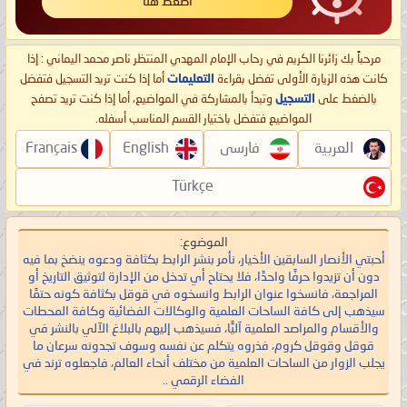
اضغط هنا
مرحباً بك زائرنا الكريم في رحاب الإمام المهدي المنتظر ناصر محمد اليماني : إذا
كانت هذه الزيارة الأولى تفضل بقراءة
التعليمات
أما إذا كنت تريد التسجيل فتفضل
بالضغط على
التسجيل
وتبدأ بالمشاركة في المواضيع، أما إذا كنت تريد تصفح
المواضيع فتفضل باختيار القسم المناسب أسفله.
العربية
فارسی
English
Français
Türkçe
الموضوع:
أحبتي الأنصار السابقين الأخيار، نأمر بنشر الرابط بكثافة ودعوه ينضخ بما فيه
دون أن تزيدوا حرفًا واحدًا، فلا يحتاح أي تدخل من الإدارة لتوثيق التاريخ أو
المراجعة، فانسخوا عنوان الرابط وانسخوه في قوقل بكثافة كونه حتمًا
سيذهب إلى كافة الساحات العلمية والوكالات الفضائية وكافة المحطات
والأقسام والمراصد العلمية آليًّا، فسيذهب إليهم بالبلاغ الآلي بالنشر في
قوقل وقوقل كروم، فذروه يتكلم عن نفسه وسوف تجدونه سرعان ما
يجلب الزوار من الساحات العلمية من مختلف أنحاء العالم، فاجعلوه ترند في
الفضاء الرقمي ..