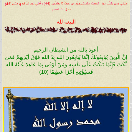
البيعة لله
أعوذ بالله من الشيطان الرجيم
إِنَّ الَّذِينَ يُبَايِعُونَكَ إِنَّمَا يُبَايِعُونَ الله يَدُ الله فَوْقَ أَيْدِيهِمْ فَمَن
نَّكَثَ فَإِنَّمَا يَنكُثُ عَلَى نَفْسِهِ وَمَنْ أَوْفَى بِمَا عَاهَدَ عَلَيْهُ الله
فَسَيُؤْتِيهِ أَجْرًا عَظِيمًا (10)