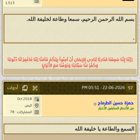
1,513
بسم الله الرحمن الرحيم، سمعا وطاعة لخليفة الله.
.
(رَّبَّنَا إِنَّنَا سَمِعْنَا مُنَادِيًا يُنَادِي لِلإِيمَانِ أَنْ آمِنُواْ بِرَبِّكُمْ فَآمَنَّا رَبَّنَا فَاغْفِرْ لَنَا ذُنُوبَنَا
وَكَفِّرْ عَنَّا سَيِّئَاتِنَا وَتَوَفَّنَا مَعَ الأَبْرَارِ)
أدوات
97
05:51 PM
22-06-2026 -
Oct 2018
حمزة حسين الطرماح
اليمن
من الأنصار السابقين الأخيار
المشاركات : 78
السمع والطاعة يا خليفة الله