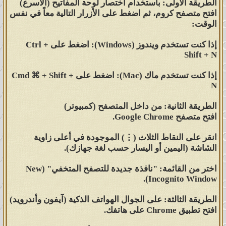
الطريقة الأولى
: باستخدام اختصار لوحة المفاتيح (الأسرع)
افتح متصفح كروم، ثم اضغط على الأزرار التالية معاً في نفس
الوقت:
إذا كنت تستخدم ويندوز (Windows): اضغط على Ctrl +
Shift + N
إذا كنت تستخدم ماك (Mac): اضغط على Cmd ⌘ + Shift +
N
الطريقة الثانية
: من داخل المتصفح (كمبيوتر)
افتح متصفح Google Chrome.
انقر على النقاط الثلاث (⋮) الموجودة في أعلى زاوية
الشاشة (اليمين أو اليسار حسب لغة جهازك).
اختر من القائمة: "نافذة جديدة للتصفح المتخفي" (New
Incognito Window).
الطريقة الثالثة
: على الجوال الهواتف الذكية (آيفون وأندرويد)
افتح تطبيق Chrome على هاتفك.