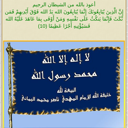
أعوذ بالله من الشيطان الرجيم
إِنَّ الَّذِينَ يُبَايِعُونَكَ إِنَّمَا يُبَايِعُونَ الله يَدُ الله فَوْقَ أَيْدِيهِمْ فَمَن
نَّكَثَ فَإِنَّمَا يَنكُثُ عَلَى نَفْسِهِ وَمَنْ أَوْفَى بِمَا عَاهَدَ عَلَيْهُ الله
فَسَيُؤْتِيهِ أَجْرًا عَظِيمًا (10)