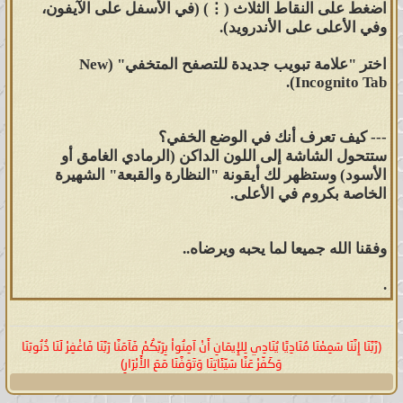
اضغط على النقاط الثلاث (⋮) (في الأسفل على الآيفون،
وفي الأعلى على الأندرويد).
اختر "علامة تبويب جديدة للتصفح المتخفي" (New
Incognito Tab).
--- كيف تعرف أنك في الوضع الخفي؟
ستتحول الشاشة إلى اللون الداكن (الرمادي الغامق أو
الأسود) وستظهر لك أيقونة "النظارة والقبعة" الشهيرة
الخاصة بكروم في الأعلى.
وفقنا الله جميعا لما يحبه ويرضاه..
.
(رَّبَّنَا إِنَّنَا سَمِعْنَا مُنَادِيًا يُنَادِي لِلإِيمَانِ أَنْ آمِنُواْ بِرَبِّكُمْ فَآمَنَّا رَبَّنَا فَاغْفِرْ لَنَا ذُنُوبَنَا
وَكَفِّرْ عَنَّا سَيِّئَاتِنَا وَتَوَفَّنَا مَعَ الأَبْرَارِ)