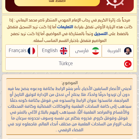
اضغط هنا
مرحباً بك زائرنا الكريم في رحاب الإمام المهدي المنتظر ناصر محمد اليماني : إذا
كانت هذه الزيارة الأولى تفضل بقراءة
التعليمات
أما إذا كنت تريد التسجيل فتفضل
بالضغط على
التسجيل
وتبدأ بالمشاركة في المواضيع، أما إذا كنت تريد تصفح
المواضيع فتفضل باختيار القسم المناسب أسفله.
العربية
فارسی
English
Français
Türkçe
الموضوع:
أحبتي الأنصار السابقين الأخيار، نأمر بنشر الرابط بكثافة ودعوه ينضخ بما فيه
دون أن تزيدوا حرفًا واحدًا، فلا يحتاح أي تدخل من الإدارة لتوثيق التاريخ أو
المراجعة، فانسخوا عنوان الرابط وانسخوه في قوقل بكثافة كونه حتمًا
سيذهب إلى كافة الساحات العلمية والوكالات الفضائية وكافة المحطات
والأقسام والمراصد العلمية آليًّا، فسيذهب إليهم بالبلاغ الآلي بالنشر في
قوقل وقوقل كروم، فذروه يتكلم عن نفسه وسوف تجدونه سرعان ما
يجلب الزوار من الساحات العلمية من مختلف أنحاء العالم، فاجعلوه ترند في
الفضاء الرقمي ..