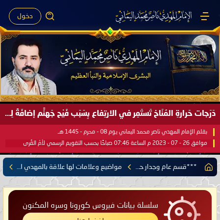
دخول
صَيْفُ سَقَرَ يَبدأُ في اجتياحِ شِتاءِ القُطبِ الشَّمالي كَما وعَدناكُم بالحقِّ لعَامِكم هذا (1445 هـ) ..
بقلم الإمام المهدي ناصر محمد اليماني يوم 18 - جمادى الآخرة - 1445 هـ
موافق 31 - 12 - 2023 م الساعة 07:44 صباحًا بحسب التقويم الرسمي لأمّ القُرى
***قسم عام وجدار حر***
مواضيع وعلامات لها علاقة بالمهدي المنتظر
سلسلة بيانات فيروس كورونا وسره المكنون