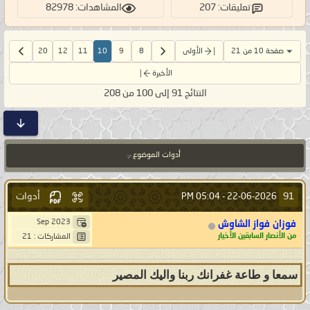
تعليقات: 207
المشاهدات: 82978
صفحة 10 من 21
الأولى
8
9
10
11
12
20
الأخيرة
النتائج 91 إلى 100 من 208
أدوات الموضوع
أدوات
91
05:04 PM
22-06-2026 -
Sep 2023
فوزان فواز الشاوش
من الأنصار السابقين الأخيار
المشاركات : 21
سمعا و طاعة غفرانك ربنا واليك المصير