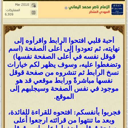
Mar 2010
الإمام ناصر محمد اليماني
المشاركات :
المهدي المنتظر
6,309
أحبة قلبي افتحوا الرابط واقرأوه إلى
نهايته، ثم تعودوا إلى أعلى الصفحة (اسم
قوقل نفسه في أعلى الصفحة نفسها)
وتضغطوا عليه، وسوف يظهر لكم خيارات
نسخ الرابط ثم تنشروه من صفحة قوقل
نفسها مباشرةً ورابط موقعي قد هو
موجود في نفس الصفحة وسيجلبهم إلى
الموقع.
فجربوا بأنفسكم: افتحوه للقراءة للفائدة،
وبعد ما تنتهوا من قرائته ارجعوا أعلى