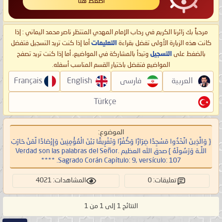
اضغط هنا
مرحباً بك زائرنا الكريم في رحاب الإمام المهدي المنتظر ناصر محمد اليماني : إذا
كانت هذه الزيارة الأولى تفضل بقراءة
التعليمات
أما إذا كنت تريد التسجيل فتفضل
بالضغط على
التسجيل
وتبدأ بالمشاركة في المواضيع، أما إذا كنت تريد تصفح
المواضيع فتفضل باختيار القسم المناسب أسفله.
العربية
فارسی
English
Français
Türkçe
الموضوع:
{ وَالَّذِينَ اتَّخَذُوا مَسْجِدًا ضِرَارًا وَكُفْرًا وَتَفْرِيقًا بَيْنَ الْمُؤْمِنِينَ وَإِرْصَادًا لِّمَنْ حَارَبَ
اللَّـهَ وَرَسُولَهُ } صدق الله العظيم Verdad son las palabras del Señor.
Sagrado Corán Capítulo: 9, versículo: 107. ****
تعليقات: 0
المشاهدات: 4021
النتائج 1 إلى 1 من 1