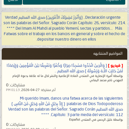
وَهُوَ بِكُلِّ شَيْءٍ عَلِيمٌ ﴿١٠١﴾ ذَٰلِكُمُ اللَّـهُ
رَبُّكُمْ ۖ لَا إِلَـٰهَ إِلَّا هُوَ ۖ خَالِقُ كُلِّ شَيْءٍ
فَاعْبُدُوهُ ۚ وَهُوَ عَلَىٰ كُلِّ شَيْءٍ وَكِيلٌ ﴿١٠٢﴾
«
Declaración urgente.. {وَأَنْذِرْ عَشِيرَتَكَ الأَقْرَبِينَ} صدق الله العظيم Verdad
son las palabras del Señor. Sagrado Corán Capítulo: 26, versículo: 214.
لَّا تُدْرِكُهُ الْأَبْصَارُ وَهُوَ يُدْرِكُ الْأَبْصَارَ ۖ وَهُوَ
**** Del Imam Al Mahdi al pueblo Yemení, sectas y partidos...
|
Más
اللَّطِيفُ الْخَبِيرُ ﴿١٠٣﴾}
صدق الله
Fatwas sobre el trabajo en los bancos en general y sobre el hecho de
»
depositar nuestro dinero en ellos.
العظيم؟
المواضيع المتشابهه
إذًا لماذا تمّ تغيير هذه الصفة في عقيدة
الرؤية في عقائد كثيرٍ من المسلمين بِمَكرٍ
[ فيديو ]
{ وَالَّذِينَ اتَّخَذُوا مَسْجِدًا ضِرَارًا وَكُفْرًا وَتَفْرِيقًا بَيْنَ الْمُؤْمِنِينَ وَإِرْصَادًا
لِّمَنْ حَارَبَ اللَّـهَ وَرَسُولَهُ } صدق الله العظيم ..
مِن الطاغوت وأوليائه بما يخالف لمُحكَم
بواسطة أميرة الإنصارية في المنتدى المادة الإعلامية والنشر لكل ما له علاقة بدعوة الإمام
كتاب الله؟ فهل تدرون لماذا؟ وذلك:
لأنّه
المهدي ناصر محمد اليماني
مشاركات:
0
إذا ثبتت هذه العقيدة فاستمرت ثابتةً في
آخر مشاركة:
27-04-2026,
01:13 PM
قلوب المسلمين فسوف يعجز المسيح
Mi querido Imam, danos una fatwa acerca de las siguientes
palabras de Dios Todopoderoso: { إِلاَّ بِحَبْلٍ مِّنْ اللّهِ وَحَبْلٍ مِّنَ النَّاسِ }
الدجال عن فتنة المسلمين جميعًا وذلك لو
صدق الله العظيم Verdad son las palabras del Señor. Sagrado Corán
يعتقدون أنّ الله ربهم لا يُكلّمهم جهرةً بل
Capítulo: 3 parte media del versículo: 112. ****
بواسطة خليل الرحمن في المنتدى Español
يُكَلّمهم تكليمًا مِن وراء الحجاب، ولكنّ
مشاركات:
0