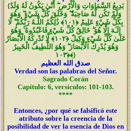
بَدِيعُ السَّمَاوَاتِ وَالْأَرْضِ ۖ أَنَّىٰ يَكُونُ لَهُ وَلَدٌ
{
وَلَمْ تَكُن لَّهُ صَاحِبَةٌ ۖ وَخَلَقَ كُلَّ شَيْءٍ ۖ وَهُوَ
بِكُلِّ شَيْءٍ عَلِيمٌ ﴿١٠١﴾ ذَٰلِكُمُ اللَّـهُ رَبُّكُمْ ۖ لَا
إِلَـٰهَ إِلَّا هُوَ ۖ خَالِقُ كُلِّ شَيْءٍ فَاعْبُدُوهُ ۚ وَهُوَ
عَلَىٰ كُلِّ شَيْءٍ وَكِيلٌ ﴿١٠٢﴾ لَّا تُدْرِكُهُ الْأَبْصَارُ
وَهُوَ يُدْرِكُ الْأَبْصَارَ ۖ وَهُوَ اللَّطِيفُ الْخَبِيرُ
﴿١٠٣﴾
}
صدق الله العظيم
Verdad son las palabras del Señor.
Sagrado Corán
Capítulo: 6, versículos: 101-103.
****
Entonces, ¿por qué se falsificó este
atributo sobre la creencia de la
posibilidad de ver la esencia de Dios en