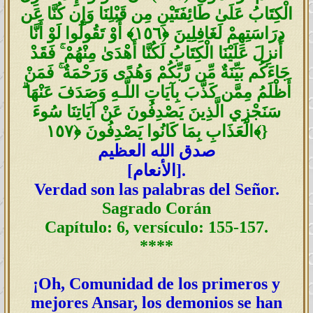
الْكِتَابُ عَلَىٰ طَائِفَتَيْنِ مِن قَبْلِنَا وَإِن كُنَّا عَن
دِرَاسَتِهِمْ لَغَافِلِينَ ﴿١٥٦﴾ أَوْ تَقُولُوا لَوْ أَنَّا
أُنزِلَ عَلَيْنَا الْكِتَابُ لَكُنَّا أَهْدَىٰ مِنْهُمْ ۚ فَقَدْ
جَاءَكُم بَيِّنَةٌ مِّن رَّبِّكُمْ وَهُدًى وَرَحْمَةٌ ۚ فَمَنْ
أَظْلَمُ مِمَّن كَذَّبَ بِآيَاتِ اللَّـهِ وَصَدَفَ عَنْهَا ۗ
سَنَجْزِي الَّذِينَ يَصْدِفُونَ عَنْ آيَاتِنَا سُوءَ
}
الْعَذَابِ بِمَا كَانُوا يَصْدِفُونَ ﴿١٥٧﴾
صدق الله العظيم
].
الأنعام
[
Verdad son las palabras del Señor.
Sagrado Corán
Capítulo: 6, versículo: 155-157.
****
¡Oh, Comunidad de los primeros y
mejores Ansar, los demonios se han