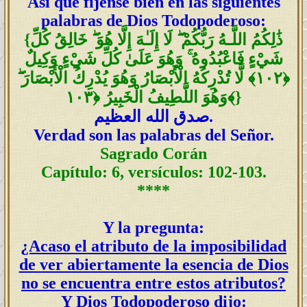
Así que fíjense bien en las siguientes
palabras de Dios Todopoderoso:
ذَٰلِكُمُ اللَّـهُ رَبُّكُمْ ۖ لَا إِلَـٰهَ إِلَّا هُوَ ۖ خَالِقُ كُلِّ
{
شَيْءٍ فَاعْبُدُوهُ ۚ وَهُوَ عَلَىٰ كُلِّ شَيْءٍ وَكِيلٌ
﴿١٠٢﴾ لَّا تُدْرِكُهُ الْأَبْصَارُ وَهُوَ يُدْرِكُ الْأَبْصَارَ ۖ
}
وَهُوَ اللَّطِيفُ الْخَبِيرُ ﴿١٠٣﴾
.
صدق الله العظيم
Verdad son las palabras del Señor.
Sagrado Corán
Capítulo: 6, versículos: 102-103.
****
Y la pregunta:
¿Acaso el atributo de la imposibilidad
de ver abiertamente la esencia de Dios
no se encuentra entre estos atributos?
Y Dios Todopoderoso dijo: