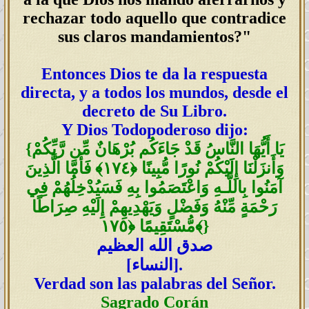
rechazar todo aquello que contradice
sus claros mandamientos?"
Entonces Dios te da la respuesta
directa, y a todos los mundos, desde el
decreto de Su Libro.
Y Dios Todopoderoso dijo:
يَا أَيُّهَا النَّاسُ قَدْ جَاءَكُم بُرْهَانٌ مِّن رَّبِّكُمْ
{
وَأَنزَلْنَا إِلَيْكُمْ نُورًا مُّبِينًا ﴿١٧٤﴾ فَأَمَّا الَّذِينَ
آمَنُوا بِاللَّـهِ وَاعْتَصَمُوا بِهِ فَسَيُدْخِلُهُمْ فِي
رَحْمَةٍ مِّنْهُ وَفَضْلٍ وَيَهْدِيهِمْ إِلَيْهِ صِرَاطًا
}
مُّسْتَقِيمًا ﴿١٧٥﴾
صدق الله العظيم
].
النساء
[
Verdad son las palabras del Señor.
Sagrado Corán