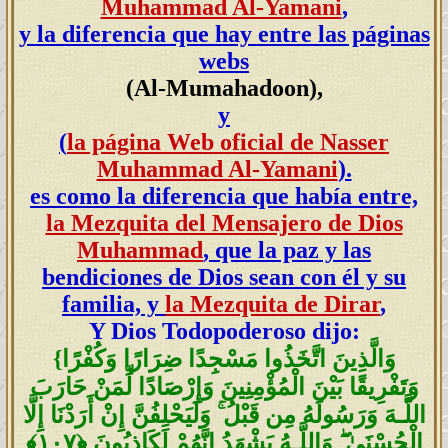
Muhammad Al-Yamani
,
y la diferencia que hay entre las páginas
webs
(Al-Mumahadoon),
y
(
la página Web oficial de Nasser
Muhammad Al-Yamani
).
es como la diferencia que había entre,
la Mezquita del Mensajero de Dios
Muhammad
, que la paz y las
bendiciones de Dios sean con él y su
familia, y
la Mezquita de Dirar
,
Y Dios Todopoderoso dijo:
وَالَّذِينَ اتَّخَذُوا مَسْجِدًا ضِرَارًا وَكُفْرًا
{
وَتَفْرِيقًا بَيْنَ الْمُؤْمِنِينَ وَإِرْصَادًا لِّمَنْ حَارَبَ
اللَّـهَ وَرَسُولَهُ مِن قَبْلُ ۚ وَلَيَحْلِفُنَّ إِنْ أَرَدْنَا إِلَّا
الْحُسْنَىٰ ۖ وَاللَّـهُ يَشْهَدُ إِنَّهُمْ لَكَاذِبُونَ ﴿١٠٧﴾