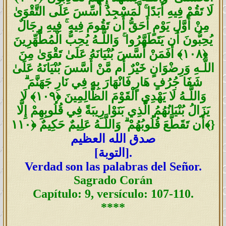
لَا تَقُمْ فِيهِ أَبَدًا ۚ لَّمَسْجِدٌ أُسِّسَ عَلَى التَّقْوَىٰ
مِنْ أَوَّلِ يَوْمٍ أَحَقُّ أَن تَقُومَ فِيهِ ۚ فِيهِ رِجَالٌ
يُحِبُّونَ أَن يَتَطَهَّرُوا ۚ وَاللَّـهُ يُحِبُّ الْمُطَّهِّرِينَ
﴿١٠٨﴾ أَفَمَنْ أَسَّسَ بُنْيَانَهُ عَلَىٰ تَقْوَىٰ مِنَ
اللَّـهِ وَرِضْوَانٍ خَيْرٌ أَم مَّنْ أَسَّسَ بُنْيَانَهُ عَلَىٰ
شَفَا جُرُفٍ هَارٍ فَانْهَارَ بِهِ فِي نَارِ جَهَنَّمَ ۗ
وَاللَّـهُ لَا يَهْدِي الْقَوْمَ الظَّالِمِينَ ﴿١٠٩﴾ لَا
يَزَالُ بُنْيَانُهُمُ الَّذِي بَنَوْا رِيبَةً فِي قُلُوبِهِمْ إِلَّا
}
أَن تَقَطَّعَ قُلُوبُهُمْ ۗ وَاللَّـهُ عَلِيمٌ حَكِيمٌ ﴿١١٠﴾
صدق الله العظيم
].
التوبة
[
Verdad son las palabras del Señor.
Sagrado Corán
Capítulo: 9, versículo: 107-110.
****