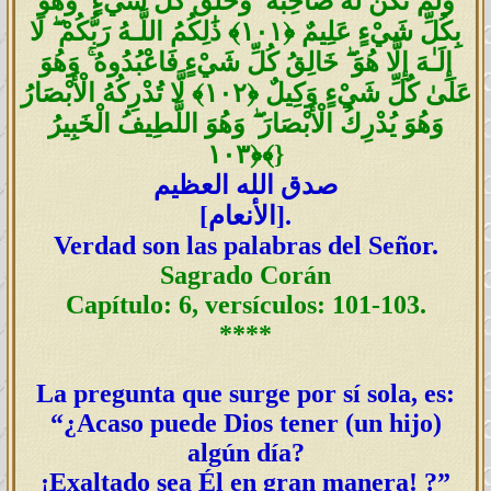
وَلَمْ تَكُن لَّهُ صَاحِبَةٌ ۖ وَخَلَقَ كُلَّ شَيْءٍ ۖ وَهُوَ
بِكُلِّ شَيْءٍ عَلِيمٌ ﴿١٠١﴾ ذَٰلِكُمُ اللَّـهُ رَبُّكُمْ ۖ لَا
إِلَـٰهَ إِلَّا هُوَ ۖ خَالِقُ كُلِّ شَيْءٍ فَاعْبُدُوهُ ۚ وَهُوَ
عَلَىٰ كُلِّ شَيْءٍ وَكِيلٌ ﴿١٠٢﴾ لَّا تُدْرِكُهُ الْأَبْصَارُ
وَهُوَ يُدْرِكُ الْأَبْصَارَ ۖ وَهُوَ اللَّطِيفُ الْخَبِيرُ
﴿١٠٣﴾
}
صدق الله العظيم
].
الأنعام
[
Verdad son las palabras del Señor.
Sagrado Corán
Capítulo: 6, versículos: 101-103.
****
La pregunta que surge por sí sola, es:
“
¿Acaso puede Dios tener (un hijo)
algún día?
¡Exaltado sea Él en gran manera! ?”