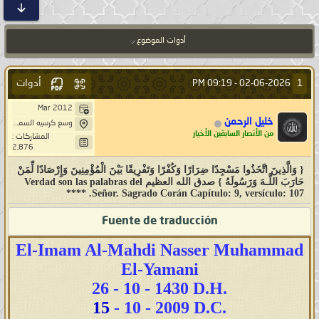
أدوات الموضوع
أدوات
1
09:19 PM
02-06-2026 -
Mar 2012
خليل الرحمن
وسع كرسيه السماوات و الارض
من الأنصار السابقين الأخيار
المشاركات :
2,876
{ وَالَّذِينَ اتَّخَذُوا مَسْجِدًا ضِرَارًا وَكُفْرًا وَتَفْرِيقًا بَيْنَ الْمُؤْمِنِينَ وَإِرْصَادًا لِّمَنْ
حَارَبَ اللَّـهَ وَرَسُولَهُ } صدق الله العظيم Verdad son las palabras del
Señor. Sagrado Corán Capítulo: 9, versículo: 107. ****
Fuente de traducción
El-Imam Al-Mahdi Nasser Muhammad
El-Yamani
26 - 10 - 1430 D.H.
15
- 10 - 2009 D.C.