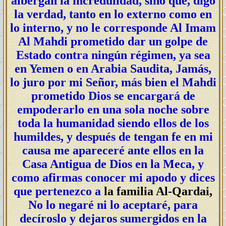
albergan la incredulidad, sino que, digo
la verdad, tanto en lo externo como en
lo interno, y no le corresponde Al Imam
Al Mahdi prometido dar un golpe de
Estado contra ningún régimen, ya sea
en Yemen o en Arabia Saudita, Jamás,
lo juro por mi Señor, más bien el Mahdi
prometido Dios se encargará de
empoderarlo en una sola noche sobre
toda la humanidad siendo ellos de los
humildes, y después de tengan fe en mi
causa me apareceré ante ellos en la
Casa Antigua de Dios en la Meca, y
como afirmas conocer mi apodo y dices
que pertenezco a
la familia Al-Qardai,
No lo negaré ni lo aceptaré, para
decíroslo y dejaros sumergidos en la