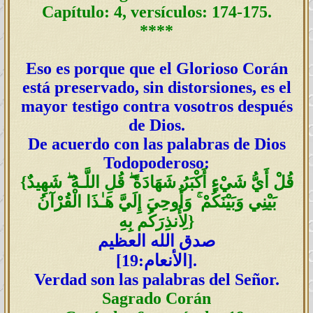
Capítulo: 4, versículos: 174-175.
****
Eso es porque que el Glorioso Corán
está preservado, sin distorsiones, es el
mayor testigo contra vosotros después
de Dios.
De acuerdo con las palabras de Dios
Todopoderoso:
قُلْ أَيُّ شَيْءٍ أَكْبَرُ شَهَادَةً ۖ قُلِ اللَّـهُ ۖ شَهِيدٌ
{
بَيْنِي وَبَيْنَكُمْ ۚ وَأُوحِيَ إِلَيَّ هَـٰذَا الْقُرْآنُ
}
لِأُنذِرَكُم بِهِ
صدق الله العظيم
:19].
الأنعام
[
Verdad son las palabras del Señor.
Sagrado Corán