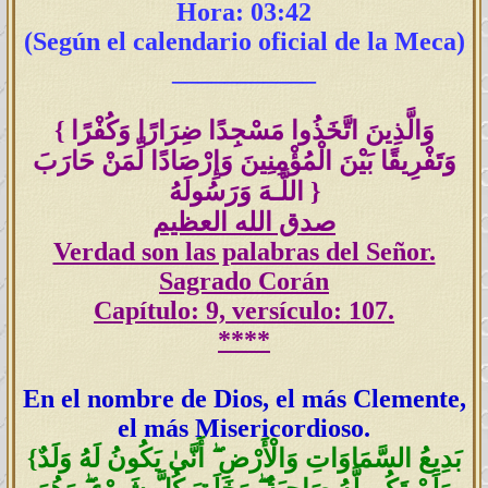
Hora: 03:42
(Según el calendario oficial de la Meca)
___________
وَالَّذِينَ اتَّخَذُوا مَسْجِدًا ضِرَارًا وَكُفْرًا
{
وَتَفْرِيقًا بَيْنَ الْمُؤْمِنِينَ وَإِرْصَادًا لِّمَنْ حَارَبَ
}
اللَّـهَ وَرَسُولَهُ
صدق الله العظيم
Verdad son las palabras del Señor.
Sagrado Corán
Capítulo: 9, versículo: 107.
****
En el nombre de Dios, el más Clemente,
el más Misericordioso.
بَدِيعُ السَّمَاوَاتِ وَالْأَرْضِ ۖ أَنَّىٰ يَكُونُ لَهُ وَلَدٌ
{