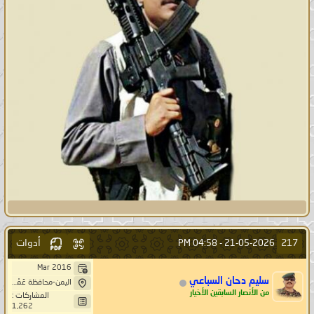
أدوات
217
04:58 PM
21-05-2026 -
Mar 2016
سليم دحان السباعي
اليمن-محافظة عَمْرَانْ-بَنِيْ صُرَيْمْ- خِيَارْ حَاشد
من الأنصار السابقين الأخيار
المشاركات :
1,262