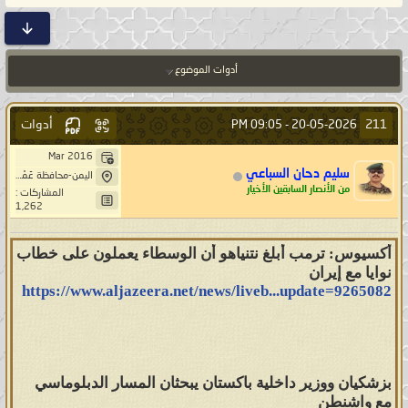
أدوات الموضوع
أدوات
211
09:05 PM
20-05-2026 -
Mar 2016
سليم دحان السباعي
اليمن-محافظة عَمْرَانْ-بَنِيْ صُرَيْمْ- خِيَارْ حَاشد
من الأنصار السابقين الأخيار
المشاركات :
1,262
أكسيوس: ترمب أبلغ نتنياهو أن الوسطاء يعملون على خطاب
نوايا مع إيران
https://www.aljazeera.net/news/liveb...update=9265082
بزشكيان ووزير داخلية باكستان يبحثان المسار الدبلوماسي
مع واشنطن