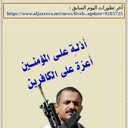
آخر تطورات اليوم السابق :
https://www.aljazeera.net/news/liveb...update=9265725