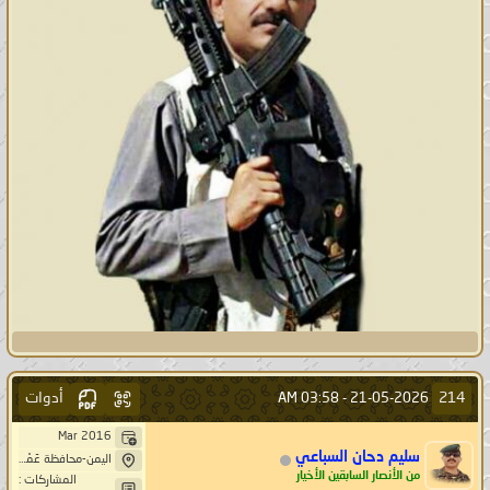
أدوات
214
03:58 AM
21-05-2026 -
Mar 2016
سليم دحان السباعي
اليمن-محافظة عَمْرَانْ-بَنِيْ صُرَيْمْ- خِيَارْ حَاشد
من الأنصار السابقين الأخيار
المشاركات :