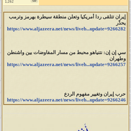
1,262
إيران تتلقى ردا أمريكيا وتعلن منطقة سيطرة بهرمز وترمب
يحذّر
https://www.aljazeera.net/news/liveb...update=9266282
سي إن إن: نتنياهو محبط من مسار المفاوضات بين واشنطن
وطهران
https://www.aljazeera.net/news/liveb...update=9266257
حرب إيران وتغيير مفهوم الردع
https://www.aljazeera.net/news/liveb...update=9266246