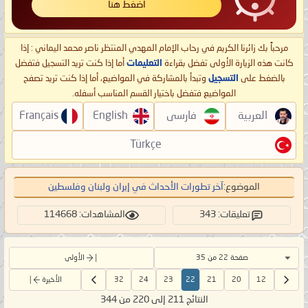
اضغط هنا
مرحباً بك زائرنا الكريم في رحاب الإمام المهدي المنتظر ناصر محمد اليماني : إذا
كانت هذه الزيارة الأولى تفضل بقراءة
التعليمات
أما إذا كنت تريد التسجيل فتفضل
بالضغط على
التسجيل
وتبدأ بالمشاركة في المواضيع، أما إذا كنت تريد تصفح
المواضيع فتفضل باختيار القسم المناسب أسفله.
العربية
فارسی
English
Français
Türkçe
الموضوع:
آخر تطورات الأحداث في إيران ولبنان وفلسطين
تعليقات: 343
المشاهدات: 114668
صفحة 22 من 35
الأولى
12
20
21
22
23
24
32
الأخيرة
النتائج 211 إلى 220 من 344