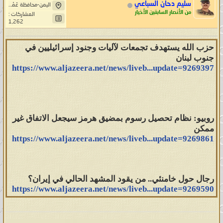
سليم دحان السباعي
اليمن-محافظة عَمْرَانْ-بَنِيْ صُرَيْمْ- خِيَارْ حَاشد
من الأنصار السابقين الأخيار
المشاركات :
1,262
حزب الله يستهدف تجمعات لآليات وجنود إسرائيليين في
جنوب لبنان
https://www.aljazeera.net/news/liveb...update=9269397
روبيو: نظام تحصيل رسوم بمضيق هرمز سيجعل الاتفاق غير
ممكن
https://www.aljazeera.net/news/liveb...update=9269861
رجال حول خامنئي.. من يقود المشهد الحالي في إيران؟
https://www.aljazeera.net/news/liveb...update=9269590