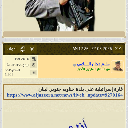
أدوات
219
12:26 AM
22-05-2026 -
Mar 2016
سليم دحان السباعي
اليمن-محافظة عَمْرَانْ-بَنِيْ صُرَيْمْ- خِيَارْ حَاشد
من الأنصار السابقين الأخيار
المشاركات :
1,262
غارة إسرائيلية على بلدة حناويه جنوبي لبنان
https://www.aljazeera.net/news/liveb...update=9270164