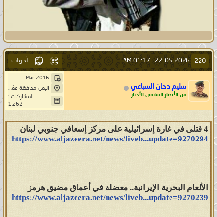
أدوات
220
01:17 AM
22-05-2026 -
Mar 2016
سليم دحان السباعي
اليمن-محافظة عَمْرَانْ-بَنِيْ صُرَيْمْ- خِيَارْ حَاشد
من الأنصار السابقين الأخيار
المشاركات :
1,262
4 قتلى في غارة إسرائيلية على مركز إسعافي جنوبي لبنان
https://www.aljazeera.net/news/liveb...update=9270294
الألغام البحرية الإيرانية.. معضلة في أعماق مضيق هرمز
https://www.aljazeera.net/news/liveb...update=9270239