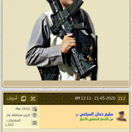
أدوات
212
12:11 AM
21-05-2026 -
Mar 2016
سليم دحان السباعي
اليمن-محافظة عَمْرَانْ-بَنِيْ صُرَيْمْ- خِيَارْ حَاشد
من الأنصار السابقين الأخيار
المشاركات :
1,262