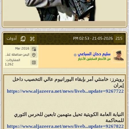
أدوات
215
02:53 PM
21-05-2026 -
Mar 2016
سليم دحان السباعي
اليمن-محافظة عَمْرَانْ-بَنِيْ صُرَيْمْ- خِيَارْ حَاشد
من الأنصار السابقين الأخيار
المشاركات :
1,262
رويترز: خامنئي أمر بإبقاء اليورانيوم عالي التخصيب داخل
إيران
https://www.aljazeera.net/news/liveb...update=9267722
النيابة العامة الكويتية تحيل متهمين تابعين للحرس الثوري
للمحاكمة
https://www.aljazeera.net/news/liveb...update=9267822