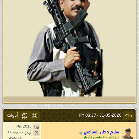
أدوات
216
03:27 PM
21-05-2026 -
Mar 2016
سليم دحان السباعي
اليمن-محافظة عَمْرَانْ-بَنِيْ صُرَيْمْ- خِيَارْ حَاشد
من الأنصار السابقين الأخيار
المشاركات :