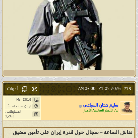
أدوات
213
03:00 AM
21-05-2026 -
Mar 2016
سليم دحان السباعي
اليمن-محافظة عَمْرَانْ-بَنِيْ صُرَيْمْ- خِيَارْ حَاشد
من الأنصار السابقين الأخيار
المشاركات :
1,262
نقاش الساعة – سجال حول قدرة إيران على تأمين مضيق