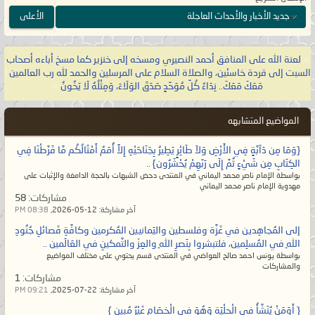
جديد الأخبار والأحداث العاجلة
الأعلى
«
لعنة الله على المنافق أحمد النصيري ومسخه إلى خنزير كما مسخ أباءه أصحاب
السبت إلى قردة خاسئين، والصلاة السلام على المرسلين والحمد لله رب العالمين
|
مَعَكَ مَعَكَ.. نِدَاءُ كُلِّ مُوَحِّدٍ صَدَقَ الوَلَاءَ، وَمِثْلُهُ لَا يَخُونُ
»
المواضيع المتشابهه
{وَمَا مِن دَآبَّةٍ فِي الأَرْضِ وَلاَ طَائِرٍ يَطِيرُ بِجَنَاحَيْهِ إِلاَّ أُمَمٌ أَمْثَالُكُم مَّا فَرَّطْنَا فِي
الكِتَابِ مِن شَيْءٍ ثُمَّ إِلَى رَبِّهِمْ يُحْشَرُون} ..
بواسطة الإمام ناصر محمد اليماني في المنتدى دحض الشبهات بالحجة الدامغة والإثبات على
مهدوية الإمام ناصر محمد اليماني
مشاركات:
58
آخر مشاركة:
12-05-2026,
08:38 PM
إلى المُجاهِدين في غَزَّة وفلسطين واليَمانيين المُكرمين وكافَّةِ فَصائلِ جُنُودِ
اللهِ في المُسلِمين، فلتبشروا بِنَصرِ اللهِ والعِزّ والتَّمكينِ في العَالَمين ..
بواسطة يونس احمد صالح العواضي في المنتدى قسم يحتوي على مختلف المواضيع
والمشاركات
مشاركات:
1
آخر مشاركة:
22-07-2025,
09:21 PM
{ أَوَمَنْ يُنَشَّأُ فِي الْحِلْيَةِ وَهُوَ فِي الْخِصَامِ غَيْرُ مُبِينٍ }