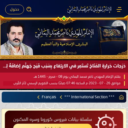
دخول
صَيْفُ سَقَرَ يَبدأُ في اجتياحِ شِتاءِ القُطبِ الشَّمالي كَما وعَدناكُم بالحقِّ لعَامِكم هذا (1445 هـ) ..
بقلم الإمام المهدي ناصر محمد اليماني يوم 18 - جمادى الآخرة - 1445 هـ
موافق 31 - 12 - 2023 م الساعة 07:44 صباحًا بحسب التقويم الرسمي لأمّ القُرى
Français
*** International Section ***
سلسلة بيانات فيروس كورونا وسره المكنون