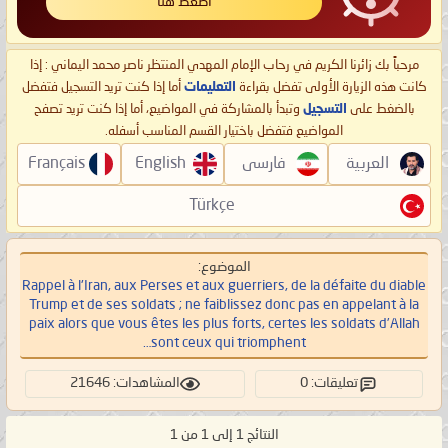
اضغط هنا
مرحباً بك زائرنا الكريم في رحاب الإمام المهدي المنتظر ناصر محمد اليماني : إذا
كانت هذه الزيارة الأولى تفضل بقراءة
التعليمات
أما إذا كنت تريد التسجيل فتفضل
بالضغط على
التسجيل
وتبدأ بالمشاركة في المواضيع، أما إذا كنت تريد تصفح
المواضيع فتفضل باختيار القسم المناسب أسفله.
العربية
فارسی
English
Français
Türkçe
الموضوع:
Rappel à l'Iran, aux Perses et aux guerriers, de la défaite du diable
Trump et de ses soldats ; ne faiblissez donc pas en appelant à la
paix alors que vous êtes les plus forts, certes les soldats d’Allah
sont ceux qui triomphent…
تعليقات: 0
المشاهدات: 21646
النتائج 1 إلى 1 من 1