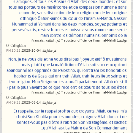
islamiques, et tous les Ansars d’Allah des deux mondes ; et sur
tous les porteurs de miséricorde et de compassion humaine dans
le monde, sans distinction de leur religion ou de leur origine
ethnique Ô Bien-aimés du cœur de l’Imam al-Mahdi, Nasser
Muhammad al-Yamani dans les deux mondes, soyez patients et
persévérants, restez fermes et unissez-vous comme une seule
main contre les démons humains, ennemis de la
بواسطة Traducteur officiel de l'Imam al-Mahdi في المنتدى Français
مشاركات:
0
آخر مشاركة:
04-10-2025,
10:22 PM
Non, je ne vous dis et ne vous dirai pas "Joyeux aïd" ô musulmans
mais plutôt que la malédiction d'Allah soit sur ceux qui ont
abandonné les opprimés de Palestine, qui ont trahi les honorables
habitants de Gaza, qui ont trahi Allah, trahi leurs lieux saints et
leur religion. Mon Seigneur les connaît parfaitement. Allah n'est-Il
pas le plus Savant de ce que recèlent les cœurs de tous les êtres ?
بواسطة Traducteur officiel de l'Imam al-Mahdi في المنتدى Français
مشاركات:
0
آخر مشاركة:
14-06-2025,
09:22 AM
Et rappelle, car le rappel profite aux croyants. Allah, certes, m’a
choisi Son Khalifa pour les mondes, craignez Allah donc et ne
sentez-vous pas d’être à l’abri de Son Stratagème, et sachez
qu’Allah est Le Maître de Son Commandement..