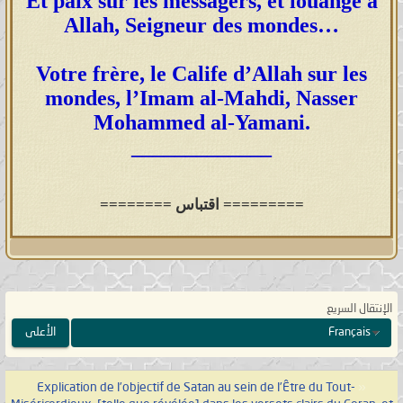
Et paix sur les messagers, et louange à
Allah, Seigneur des mondes…
Votre frère, le Calife d’Allah sur les
mondes, l’Imam al-Mahdi, Nasser
Mohammed al-Yamani.
_____________
======== اقتباس =========
الإنتقال السريع
Français
الأعلى
Explication de l’objectif de Satan au sein de l’Être du Tout-
«