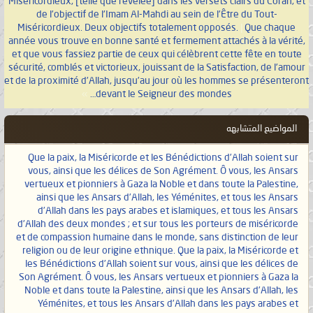
Miséricordieux, [telle que révélée] dans les versets clairs du Coran, et
de l’objectif de l'Imam Al-Mahdi au sein de l’Être du Tout-
Miséricordieux. Deux objectifs totalement opposés.
|
Que chaque
année vous trouve en bonne santé et fermement attachés à la vérité,
et que vous fassiez partie de ceux qui célèbrent cette fête en toute
sécurité, comblés et victorieux, jouissant de la Satisfaction, de l’amour
et de la proximité d’Allah, jusqu’au jour où les hommes se présenteront
»
devant le Seigneur des mondes…
المواضيع المتشابهه
Que la paix, la Miséricorde et les Bénédictions d’Allah soient sur
vous, ainsi que les délices de Son Agrément. Ô vous, les Ansars
vertueux et pionniers à Gaza la Noble et dans toute la Palestine,
ainsi que les Ansars d’Allah, les Yéménites, et tous les Ansars
d’Allah dans les pays arabes et islamiques, et tous les Ansars
d’Allah des deux mondes ; et sur tous les porteurs de miséricorde
et de compassion humaine dans le monde, sans distinction de leur
religion ou de leur origine ethnique. Que la paix, la Miséricorde et
les Bénédictions d’Allah soient sur vous, ainsi que les délices de
Son Agrément. Ô vous, les Ansars vertueux et pionniers à Gaza la
Noble et dans toute la Palestine, ainsi que les Ansars d’Allah, les
Yéménites, et tous les Ansars d’Allah dans les pays arabes et