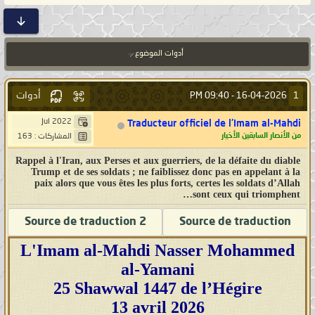
أدوات الموضوع
أدوات
1
09:40 PM
16-04-2026 -
Jul 2022
Traducteur officiel de l'Imam al-Mahdi
من الأنصار السابقين الأخيار
المشاركات : 163
Rappel à l'Iran, aux Perses et aux guerriers, de la défaite du diable
Trump et de ses soldats ; ne faiblissez donc pas en appelant à la
paix alors que vous êtes les plus forts, certes les soldats d’Allah
sont ceux qui triomphent…
Source de traduction 2
Source de traduction
L'Imam al-Mahdi Nasser Mohammed
al-Yamani
25 Shawwal 1447 de l’Hégire
13 avril 2026