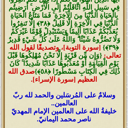
فِي سَبِيلِ اللَّهِ اثَّاقَلْتُمْ إِلَى الْأَرْضِ ۚ أَرَضِيتُم
بِالْحَيَاةِ الدُّنْيَا مِنَ الْآخِرَةِ ۚ فَمَا مَتَاعُ الْحَيَاةِ
الدُّنْيَا فِي الْآخِرَةِ إِلَّا قَلِيلٌ ‎﴿٣٨﴾‏ إِلَّا تَنفِرُوا
يُعَذِّبْكُمْ عَذَابًا أَلِيمًا وَيَسْتَبْدِلْ قَوْمًا غَيْرَكُمْ
وَلَا تَضُرُّوهُ شَيْئًا ۗ وَاللَّهُ عَلَىٰ كُلِّ شَيْءٍ قَدِيرٌ
[سورة التوبة]، وتصديقًا لقول الله
تعالى:
{وَإِن مِّن قَرْيَةٍ إِلَّا نَحْنُ مُهْلِكُوهَا قَبْلَ
يَوْمِ الْقِيَامَةِ أَوْ مُعَذِّبُوهَا عَذَابًا شَدِيدًا ۚ كَانَ
ذَٰلِكَ فِي الْكِتَابِ مَسْطُورًا ‎﴿٥٨﴾‏}
صدق الله
العظيم [سورة الإسراء].
وسلامٌ على المُرسَلين والحمد لله ربّ
العالمين..
خليفةُ الله على العالمين الإمام المهديّ
ناصر محمد اليمانيّ.
_____