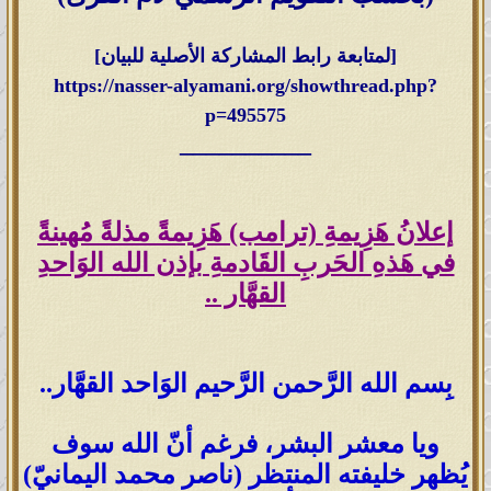
[لمتابعة رابط المشاركة الأصلية للبيان]
https://nasser-alyamani.org/showthread.php?
p=495575
__________
إعلانُ هَزِيمةِ (ترامب) هَزِيمةً مذلةً مُهينةً
في هَذهِ الحَربِ القَادمةِ بإذن الله الوَاحدِ
القهَّار ..
بِسم الله الرَّحمن الرَّحيم الوَاحد القهَّار..
ويا معشر البشر، فرغم أنّ الله سوف
يُظهر خليفته المنتظر (ناصر محمد اليمانيّ)