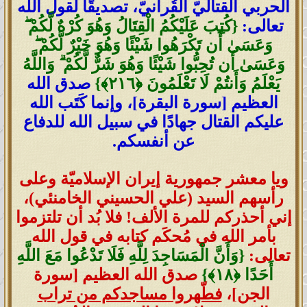
الحربي القتاليّ القُرآنيّ، تصديقًا لقول الله
تعالى:
{كُتِبَ عَلَيْكُمُ الْقِتَالُ وَهُوَ كُرْهٌ لَّكُمْ ۖ
وَعَسَىٰ أَن تَكْرَهُوا شَيْئًا وَهُوَ خَيْرٌ لَّكُمْ ۖ
وَعَسَىٰ أَن تُحِبُّوا شَيْئًا وَهُوَ شَرٌّ لَّكُمْ ۗ وَاللَّهُ
يَعْلَمُ وَأَنتُمْ لَا تَعْلَمُونَ ‎﴿٢١٦﴾}
صدق الله
العظيم [سورة البقرة]، وإنما كَتَب الله
عليكم القتال جهادًا في سبيل الله للدفاع
عن أنفسكم.
ويا معشر جمهورية إيران الإسلاميّة وعلى
رأسهم السيد (علي الحسيني الخامنئي)،
إني أحذركم للمرة الألف! فلا بُد أن تلتزموا
بأمر الله في مُحكَم كتابه في قول الله
تعالى:
{وَأَنَّ الْمَسَاجِدَ لِلَّهِ فَلَا تَدْعُوا مَعَ اللَّهِ
أَحَدًا ‎﴿١٨﴾}
صدق الله العظيم [سورة
الجن]،
فطّهروا مساجدكم من تراب