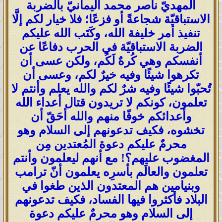
المهديّ ناصر محمد اليمانيّ بالضربة
الاستباقيّة شجاعةً أو فزعًا؛ فلا خيار لكم إلَّا
تنفيذ أمر خليفة الله، وكَتَب الله عليكم
الضربة الاستباقيّة في الحرب دفاعًا عن
أنفسكم وهي كُرهٌ لَكُم، ولكن عسى أن
تكرهوا شيئًا وفيه خيرٌ لكم، وعسى أن
تُحبّوا شيئًا وفيه شرٌ لكم والله يعلم وأنتم لا
تعلمون، كونكم لا تريدون قتال أعداء الله
وأعدائكم خوفًا منهم والله أحَقّ أن
تخشوه، فكيف تدعونهم إلى السلام وهو
محرمٌ عليكم دعوة المُعتدين مِن
المغضوب عليهم؟! مع أنهم ليعلمون وأنتم
تعلمون والعالَم بأسرِه يعلمون أنّ ترامب
وبنيامين هم المعتدون الذين طغوا في
البلاد فأكثروا فيها الفساد، فكيف تدعونهم
إلى السلام وهو محرمٌ عليكم دعوة