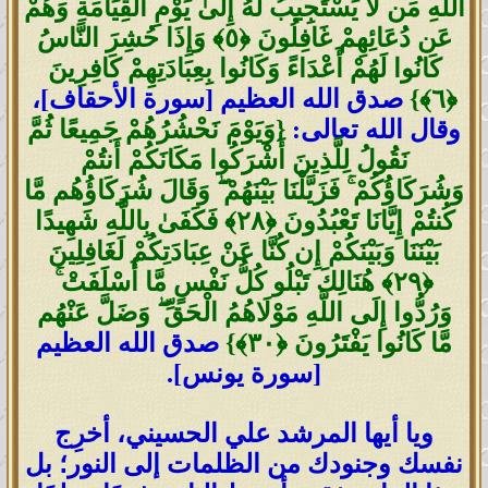
اللَّهِ مَن لَّا يَسْتَجِيبُ لَهُ إِلَىٰ يَوْمِ الْقِيَامَةِ وَهُمْ
عَن دُعَائِهِمْ غَافِلُونَ ‎﴿٥﴾ ‏وَإِذَا حُشِرَ النَّاسُ
كَانُوا لَهُمْ أَعْدَاءً وَكَانُوا بِعِبَادَتِهِمْ كَافِرِينَ
صدق الله العظيم [سورة الأحقاف]،
وقال الله تعالى:
{وَيَوْمَ نَحْشُرُهُمْ جَمِيعًا ثُمَّ
نَقُولُ لِلَّذِينَ أَشْرَكُوا مَكَانَكُمْ أَنتُمْ
وَشُرَكَاؤُكُمْ ۚ فَزَيَّلْنَا بَيْنَهُمْ ۖ وَقَالَ شُرَكَاؤُهُم مَّا
كُنتُمْ إِيَّانَا تَعْبُدُونَ ‎﴿٢٨﴾‏ فَكَفَىٰ بِاللَّهِ شَهِيدًا
بَيْنَنَا وَبَيْنَكُمْ إِن كُنَّا عَنْ عِبَادَتِكُمْ لَغَافِلِينَ
‎﴿٢٩﴾‏ هُنَالِكَ تَبْلُو كُلُّ نَفْسٍ مَّا أَسْلَفَتْ ۚ
وَرُدُّوا إِلَى اللَّهِ مَوْلَاهُمُ الْحَقِّ ۖ وَضَلَّ عَنْهُم
مَّا كَانُوا يَفْتَرُونَ ‎﴿٣٠﴾}
صدق الله العظيم
[سورة يونس].
ويا أيها المرشد علي الحسيني، أخرِج
نفسك وجنودك من الظلمات إلى النور؛ بل