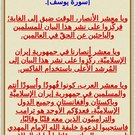
[سورة يوسف].
ويا معشر الأنصار، الوقت ضيق إلى الغاية؛
فركّزوا على نشر هذا البيان للمسلمين
والباحثين عن الحقّ في العالمين.
ويا معشر أنصارنا في جمهورية إيران
الإسلاميّة، ركّزوا على نشر هذا البيان إلى
المُرشد الأعلى باستخدام الفاكس.
ويا معشر العرب، كونوا فُهودًا وأُسودًا أنتم
والمسلمين في جمهورية إيران الإسلاميَّة
وباكستان وأفغانستان وجميع الدول
الإسلاميَّة، فعدوّكم الأوحد هو ترامب
والترامبيّون الذين معه قلبًا وقالبًا،
فاستجيبوا لدعوة خليفة الله الإمام المهدي