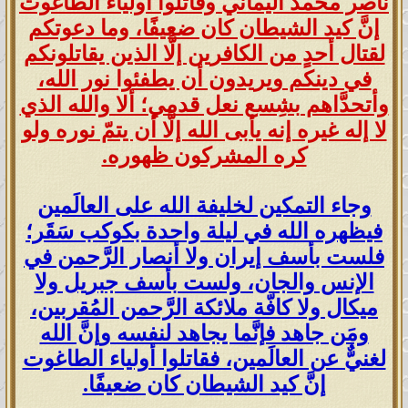
ناصر محمد اليماني وقاتلوا أولياء الطاغوت
إنَّ كيد الشيطان كان ضعيفًا، وما دعوتكم
لقتال أحدٍ من الكافرين إلَّا الذين يقاتلونكم
في دينكم ويريدون أن يطفئوا نور الله،
وأتحدَّاهم بشِسع نعل قدمي؛ ألا والله الذي
لا إله غيره إنه يأبى الله إلَّا أن يتمّ نوره ولو
كره المشركون ظهوره.
وجاء التمكين لخليفة الله على العالَمين
فيظهره الله في ليلة واحدة بكوكب سَقَر؛
فلست بأسف إيران ولا أنصار الرَّحمن في
الإنس والجان، ولست بأسف جبريل ولا
ميكال ولا كافّة ملائكة الرَّحمن المُقربين،
ومَن جاهد فإنَّما يجاهد لنفسه وإنَّ الله
لغنيٌّ عن العالَمين، فقاتلوا أولياء الطاغوت
إنَّ كيد الشيطان كان ضعيفًا.