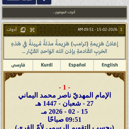
أدوات الموضوع
أدوات
1
09:51 AM
15-02-2026 -
إعلانُ هَزِيمةِ (ترامب) هَزِيمةً مذلةً مُهينةً في هَذهِ
الحَربِ القَادمةِ بإذن الله الوَاحدِ القهَّار ..
English
Español
Kurdî
فارسى
- 1 -
الإمام المهديّ ناصر محمد اليماني
27 - شعبان - 1447 هـ
15 - 02 - 2026 مـ
09:51 صباحًا
(بحسب التقويم الرسمي لأمّ القرى)