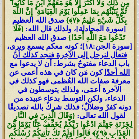
مِن ذَٰلِكَ وَلَا أَكْثَرَ إِلَّا هُوَ مَعَهُمْ أَيْنَ مَا كَانُوا ۖ
ثُمَّ يُنَبِّئُهُم بِمَا عَمِلُوا يَوْمَ الْقِيَامَةِ ۚ إِنَّ اللَّهَ
بِكُلِّ شَيْءٍ عَلِيمٌ ‎﴿٧﴾‏}
صدق الله العظيم
[سورة المجادلة]، ولذلك قال الله:
{فَلَا
تَدْعُوا مَعَ اللَّهِ أَحَدًا}
صدق الله العظيم
[سورة الجن:١٨]؛ كونه معكم يسمع ويرى،
فتعال لنرحل إلى الآخِرة فنجد كذلك أنّ
باب الدعاء مفتوحٌ بشرط: أن لا يدعوا مع
الله أحدًا
كون مَن كان في هذه أعمى عن
معرفة صفات الله العُظمى فهو كذلك في
الآخرة أعمَى، ولذلك يتوسطون في
الدعاء، ولكن التوسط بدعاء عبيده من
دونه كفرٌ وضلالٌ؛ فذلك شركٌ بالله تصديقًا
لقول الله تعالى:
{وَقَالَ الَّذِينَ فِي النَّارِ
لِخَزَنَةِ جَهَنَّمَ ادْعُوا رَبَّكُمْ يُخَفِّفْ عَنَّا يَوْمًا مِّنَ
الْعَذَابِ ‎﴿٤٩﴾‏‏ قَالُوا أَوَلَمْ تَكُ تَأْتِيكُمْ رُسُلُكُم