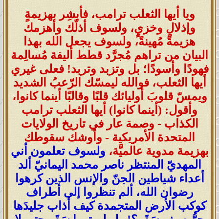
ويا أيها الثعلب ترامب، فأبشِر بهزيمةٍ
وإذلالٍ وخزيٍ، ولسوف أذلّك وأهزمك
هزيمةً مُهينةً، ولسوف يجعل الله بهذا
البيان من تراهم مُجرَّد قطط أليفة مُسالِمة
فهودًا وأسودًا؛ بل وتزبد وتربد! فعلى غيري
أيها الثعلب، فوالله ليمسّك الرّعبُ الشديد
ويمسّ قلوبَ أوليائك قلبًا وقالبًا أينما كانوا،
وأقول: (أينما كانوا) أيها الثعلب ترامب
الكذاب
- وصمة عار في تاريخ الولايات
المتحدة الأمريكية - وأوشك سقوطك
بهزيمة مدوية عالميَّة،
ولسوف تعلمون أني
المهديّ المنتظر ناصر محمد اليمانيّ ألد
أعداء شياطين الجنّ والإنس الذين كرهوا
رضوان الله، ألم تنظروا إلى أطراف
كوكب الأرض المتجمدة كيف أذاب جليدَها