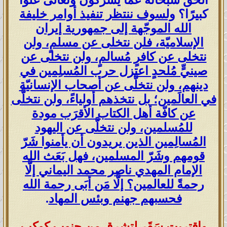
الحقّ سبحانه عما يشركون وتعالى علوًّا
كبيرًا؟
ولسوف ننتظر تنفيذ أوامر خليفة
الله الموجّهة إلى جمهورية إيران
الإسلاميّة، فلن نتخلى عن مسلمٍ، ولن
نتخلى عن كافرٍ مُسالمٍ، ولن نتخلى عن
صينيٍّ مُلحدٍ اعتزل حرب المُسلِمين في
دينهم، ولن نتخلَّى عن أصحاب الإنسانيّة
في العالَمين؛ بل نتخذهم أولياءً، ولن نتخلَّى
عن كافّة أهل الكتاب الأقرَب مودة
للمُسلمين، ولن نتخلَّى عن اليهود
المُسالِمين الذين يريدون أن يأمنوا شَرّ
قومهم وشَرّ المسلمين، فهل بَعَث الله
الإمام المهدي ناصر محمد اليماني إلَّا
رحمةً للعالمين؟ إلَّا مَن أبَى رحمة الله
فحسبهم جهنم وبئس المهاد
.
واقتربت سَقَر لتشرق من جنوب كوكب