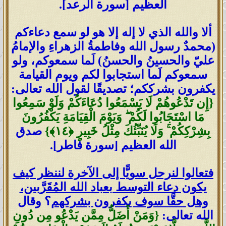
العظيم [سورة الرعد].
ألا والله الذي لا إله إلا هو لو سمع دعاءكم
(محمدٌ رسول الله وفاطمةُ الزهراءِ والإمامُ
عليّ والحسينُ والحسنُ) لَما سمعوكم، ولو
سمعوكم لَما استجابوا لكم ويوم القيامة
يكفرون بشرككم؛ تصديقًا لقول الله تعالى:
{إِن تَدْعُوهُمْ لَا يَسْمَعُوا دُعَاءَكُمْ وَلَوْ سَمِعُوا
مَا اسْتَجَابُوا لَكُمْ ۖ وَيَوْمَ الْقِيَامَةِ يَكْفُرُونَ
بِشِرْكِكُمْ ۚ وَلَا يُنَبِّئُكَ مِثْلُ خَبِيرٍ ‎﴿١٤﴾}
صدق
الله العظيم [سورة فاطر].
فتعالوا لنرحل سويًّا إلى الآخرة لننظر كيف
يكون دعاء التوسط بعباد الله المُقَرَّبين،
وهل حقًّا سوف يكفرون بشركهم
؟ وقال
الله تعالى:
{وَمَنْ أَضَلُّ مِمَّن يَدْعُو مِن دُونِ