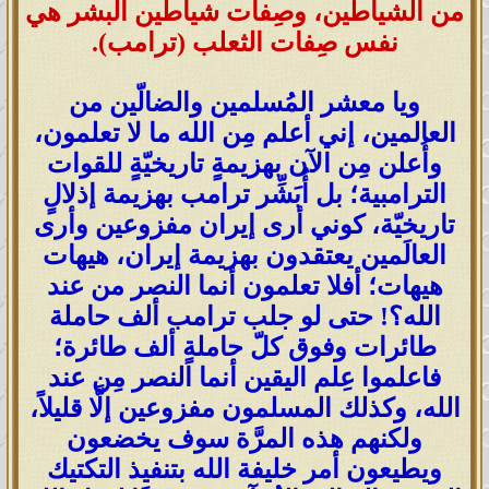
من الشياطين، وصِفات شياطين البشر هي
نفس صِفات الثعلب (ترامب)
.
ويا معشر المُسلمين والضالّين من
العالمين، إني أعلم مِن الله ما لا تعلمون،
وأُعلن مِن الآن بهزيمةٍ تاريخيّةٍ للقوات
الترامبية؛ بل أُبَشِّر ترامب بهزيمة إذلالٍ
تاريخيّة، كوني أرى إيران مفزوعين وأرى
العالَمين يعتقدون بهزيمة إيران، هيهات
هيهات؛ أفلا تعلمون أنما النصر من عند
الله؟! حتى لو جلب ترامب ألف حاملة
طائرات وفوق كلّ حاملةٍ ألف طائرة؛
فاعلموا عِلم اليقين أنما النصر مِن عند
الله، وكذلك المسلمون مفزوعين إلَّا قليلاً،
ولكنهم هذه المرَّة سوف يخضعون
ويطيعون أمر خليفة الله بتنفيذ التكتيك