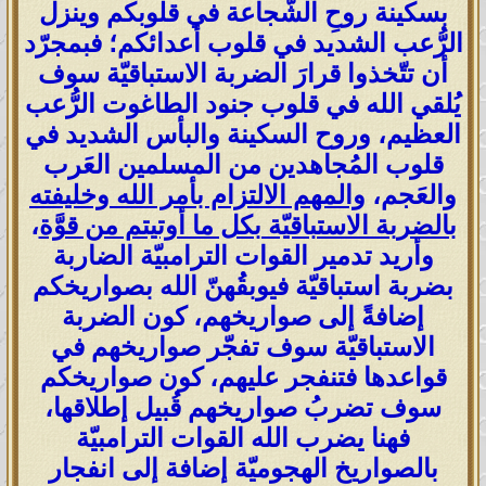
بسكينة روحِ الشّجاعة في قلوبكم وينزل
الرُّعب الشديد في قلوب أعدائكم؛ فبمجرّد
أن تتّخذوا قرارَ الضربة الاستباقيّة سوف
يُلقي الله في قلوب جنود الطاغوت الرُّعب
العظيم، وروح السكينة والبأس الشديد في
قلوب المُجاهدين من المسلمين العَرب
والعَجم،
والمهم الالتزام بأمر الله وخليفته
بالضربة الاستباقيّة بكل ما أوتيتم من قوَّة
،
وأريد تدمير القوات الترامبيّة الضاربة
بضربة استباقيّة فيوبقُهنّ الله بصواريخكم
إضافةً إلى صواريخهم، كون الضربة
الاستباقيّة سوف تفجّر صواريخهم في
قواعدها فتنفجر عليهم، كون صواريخكم
سوف تضربُ صواريخهم قُبيل إطلاقها،
فهنا يضرب الله القوات الترامبيّة
بالصواريخ الهجوميّة إضافة إلى انفجار