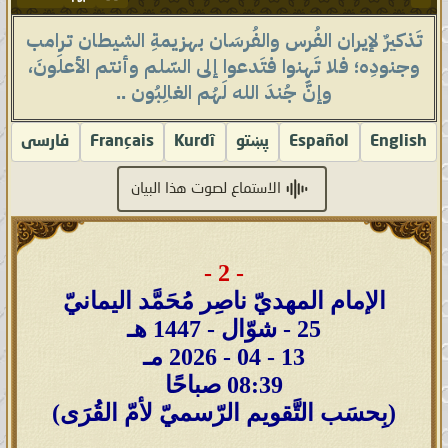
تَذكيرٌ لإيران الفُرس والفُرسَان بهزيمةِ الشيطان ترامب
وجنودِه؛ فلا تَهِنوا فتَدعوا إلى السّلم وأنتم الأعلَونَ،
وإنَّ جُندَ الله لَهُم الغالِبُون ..
English
Español
پښتو
Kurdî
Français
فارسى
الاستماع لصوت هذا البيان
- 2 -
الإمام المهديّ ناصِر مُحَمَّد اليمانيّ
25 - شوّال - 1447 هـ
13 - 04 - 2026 مـ
08:39 صباحًا
(بِحسَب التَّقويم الرّسميّ لأمّ القُرَى)