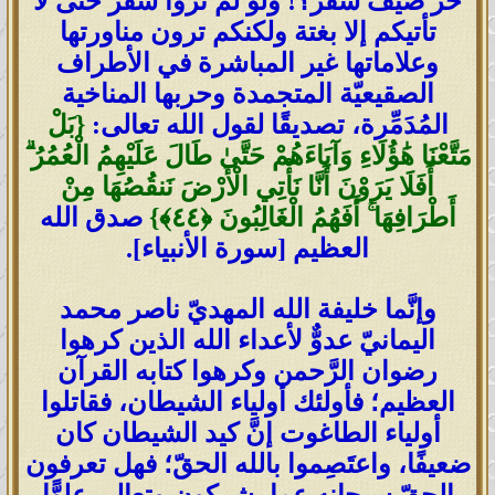
حرُّ صيف سَقَر؟! ولو لم تروا سَقَر حتى لا
تأتيكم إلا بغتة ولكنكم ترون مناورتها
وعلاماتها غير المباشرة في الأطراف
الصقيعيّة المتجمدة وحربها المناخية
المُدَمِّرة، تصديقًا لقول الله تعالى:
{بَلْ
مَتَّعْنَا هَٰؤُلَاءِ وَآبَاءَهُمْ حَتَّىٰ طَالَ عَلَيْهِمُ الْعُمُرُ ۗ
أَفَلَا يَرَوْنَ أَنَّا نَأْتِي الْأَرْضَ نَنقُصُهَا مِنْ
أَطْرَافِهَا ۚ أَفَهُمُ الْغَالِبُونَ ‎﴿٤٤﴾‏}
صدق الله
العظيم [سورة الأنبياء].
وإنَّما خليفة الله المهديّ ناصر محمد
اليمانيّ عدوٌّ لأعداء الله الذين كرهوا
رضوان الرَّحمن وكرهوا كتابه القرآن
العظيم؛ فأولئك أولياء الشيطان، فقاتلوا
أولياء الطاغوت إنَّ كيد الشيطان كان
ضعيفًا، واعتَصِموا بالله الحقّ؛ فهل تعرفون