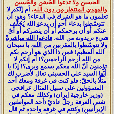
الحسين ولا تدعوا الحَسَن والحُسين
والمهدي المنتظر مِن دون الله
،
أم إنَّكم لا
تعلمون ما هو الشرك في الدعاء؟ وهو: أن
تتوسّطوا بدعاء أحدٍ أن يدعوَ الله يُخَفِّف
عنكم أو أن يرحمكم أو أن ينصركم أو أيّ
شيءٍ تريدونه من الله،
فادعوا الله مباشرةً
ولا تتوسّطوا بالمقربين من الله
، يا سبحان
الله العظيم! فمن ذا الذي هو أرحم بكم
من الله أرحم الراحمين؟! أم إنكم لا
تؤمنون أنّ الله معكم يسمع ويرى؟! إذًا يا
أيّها السيد علي الحسيني تعال لأضرب لك
مثلًا بالحقّ: فلو كنت في غرفة ومعك أحد
المسؤولين على سبيل المثال عراقجي
(وزير خارجية إيران) وكذلك معكم في
نفس الغرفة رجلٌ عاديّ (أحد المواطنين
الإيرانيين) وكنتم في غرفة واحدة ثم قال