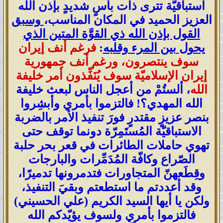
استباقيّة تترى ذات بأسٍ شديدٍ بإذن الله
العزيز الحميد في المكان المناسب،
وسبق
القول بإذن الله ذي القوَّة المتين الذي
يحول بين المرء وقلبه
:
فرغم أنف إيران
سوف ينتصرون، ورغم أنف جمهورية
إيران الإسلاميّة سوف يُنَفِّذون أمر خليفة
الله
، ألستُمْ من أعجل الناس لبعث خليفة
الله المهدي؟! فالتزموا بأمري وأبشِروا
بنصر عزيزٍ مقتدرٍ فورَ تنفيذ الأمر بالضربة
الاستباقيّة المُستَمِرّة دونما توقف حتى
تهوي حاملات الطائرات في قعر بحر حلبة
الصّراع وكافّة المُدَمِّرات والبارجات
وقِطَعهنّ المتجاورات فتدمرونها تدميرًا،
وقد أعددتم ما استطعتم وبقيَ التنفيذ،
ولكن يا أيها السيد الكريم (علي الحسيني)
فالتزموا بأمري ولسوف يؤيّدكم الله