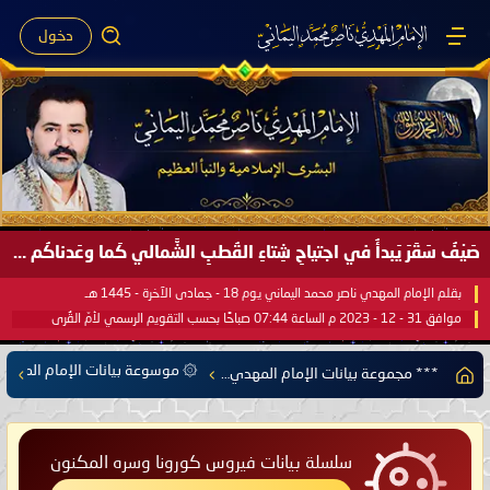
دخول
صَيْفُ سَقَرَ يَبدأُ في اجتياحِ شِتاءِ القُطبِ الشَّمالي كَما وعَدناكُم بالحقِّ لعَامِكم هذا (1445 هـ) ..
بقلم الإمام المهدي ناصر محمد اليماني يوم 18 - جمادى الآخرة - 1445 هـ
موافق 31 - 12 - 2023 م الساعة 07:44 صباحًا بحسب التقويم الرسمي لأمّ القُرى
۞ موسوعة بيانات الإمام المهدي
*** مجموعة بيانات الإمام المهدي ناصر محمد اليماني ***
سلسلة بيانات فيروس كورونا وسره المكنون