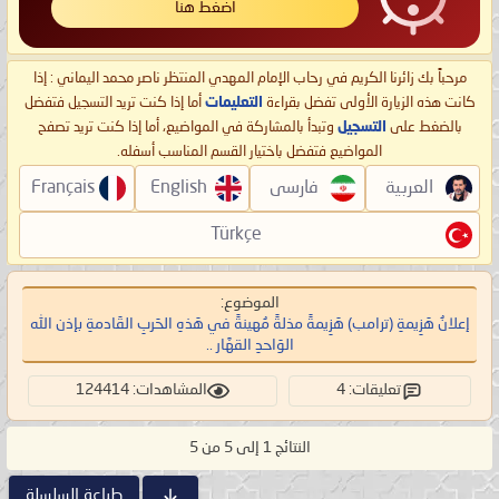
اضغط هنا
مرحباً بك زائرنا الكريم في رحاب الإمام المهدي المنتظر ناصر محمد اليماني : إذا
كانت هذه الزيارة الأولى تفضل بقراءة
التعليمات
أما إذا كنت تريد التسجيل فتفضل
بالضغط على
التسجيل
وتبدأ بالمشاركة في المواضيع، أما إذا كنت تريد تصفح
المواضيع فتفضل باختيار القسم المناسب أسفله.
العربية
فارسی
English
Français
Türkçe
الموضوع:
إعلانُ هَزِيمةِ (ترامب) هَزِيمةً مذلةً مُهينةً في هَذهِ الحَربِ القَادمةِ بإذن الله
الوَاحدِ القهَّار ..
تعليقات: 4
المشاهدات: 124414
النتائج 1 إلى 5 من 5
طباعة السلسلة