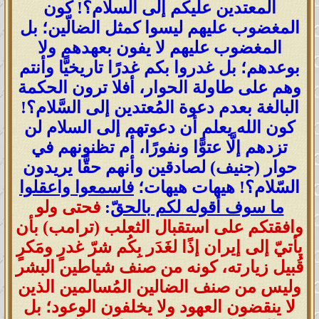
المعتدين عليكم إلى السلام؟! كون
المغضوب عليهم ليسوا كمثل الضالّين؛ بل
المغضوب عليهم لا يفون بعهدهم ولا
بوعدهم؛ بل غدروا بكم غدرًا تاريخيًّا وأنتم
وهم على طاولة الحوار، أفلا ترون الحكمة
البالغة بعدم دعوة المُعتدين إلى السَّلام؟!
كون الله يعلم أن دعوتهم إلى السلام لن
تزدهم إلَّا عتوًّا ونفورًا، أم تظنونهم في
حوار (جنيف) لصادقين وأنهم حقًّا يريدون
السّلام؟! هيهات هيهات؛
فاسمعوا واعقلوا
ما سوف أقوله لكم بالحقّ
:
فحتى ولو
وافقتكم على استقبال الثعلب (ترامب) بأن
يأتيّ إلى إيران إذًا لغَدَر بِكُم شرّ غدرٍ ومَكرٍ
قُبيل زيارته، كونه من صنف شياطين البشر
وليس من صنف الضالين المُسالمين الذين
لا ينقضون العهود ولا يخلفون الوعود؛ بل