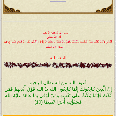
البيعة لله
أعوذ بالله من الشيطان الرجيم
إِنَّ الَّذِينَ يُبَايِعُونَكَ إِنَّمَا يُبَايِعُونَ الله يَدُ الله فَوْقَ أَيْدِيهِمْ فَمَن
نَّكَثَ فَإِنَّمَا يَنكُثُ عَلَى نَفْسِهِ وَمَنْ أَوْفَى بِمَا عَاهَدَ عَلَيْهُ الله
فَسَيُؤْتِيهِ أَجْرًا عَظِيمًا (10)