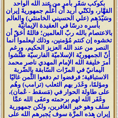
بكوكب سَقَر بأمرٍ من عند الله الواحد
القهَّار، ولكنّي أريد أن أُعَلِّم جمهوريةَ إيران
وسَيّدَهم (علي الحسيني الخامنئي) والعالم
بأسرِه درسًا في العقيدة الإيمانيَّة
بالاعتصام بالله ربّ العالمين؛ فاللهُ أحَقّ أن
تخشوه إن كنتم مُؤمنين، وذلك ليعلموا أنما
النصر من عند الله العزيز الحكيم، ورغم
أنّ الجمهوريّة الإسلاميّة الفارسيّة طنَّشوا
أمرَ خليفة الله الإمام المهدي ناصر محمد
اليمانيّ في المرّات السّابقة بالضّربة
الاستباقية؛ فرفضوا ثم دفعوا الثَّمن غاليًا
ومؤلمًا، وغَدَر بهم الثعلب (ترامب) وهُم
على طاولة الحوار في (مَسقط - عُمان)،
وغَفَر الله لهم برحمته وعفَى الله عمَّا
سلف وهو خير الغافرين، ولكن جمهورية
إيران هذه المرَّة سوف يُجبرهم الله على