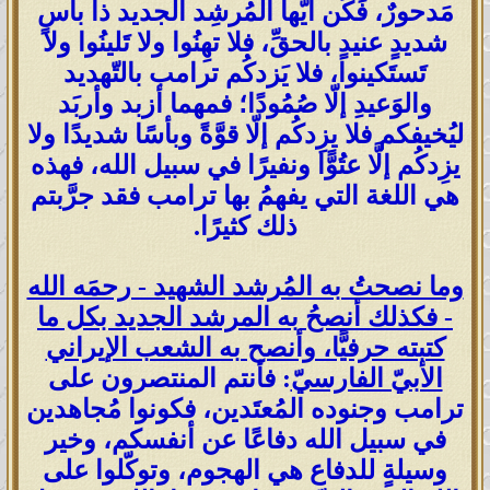
مَدحورٌ، فَكُن أيّها المُرشِد الجديد ذا بأسٍ
شديدٍ عنيدٍ بالحقِّ، فلا تهِنُوا ولا تَلينُوا ولا
تَستَكينوا، فلا يَزدكُم ترامب بالتّهديد
والوَعيدِ إلّا صُمُودًا؛ فمهما أزبد وأربَد
ليُخيفكم فلا يزِدكُم إلّا قوَّةً وبأسًا شديدًا ولا
يزِدكُم إلَّا عتُوًّا ونفيرًا في سبيل الله، فهذه
هي اللغة التي يفهمُ بها ترامب فقد جرَّبتم
ذلك كثيرًا.
وما نصحتُ به المُرشد الشهيد - رحمَه الله
- فكذلك أنصحُ به المرشد الجديد بكل ما
كتبته حرفيًّا، وأنصح به الشعب الإيراني
الأبيّ الفارسيّ
: فأنتم المنتصرون على
ترامب وجنوده المُعتَدين، فكونوا مُجاهدين
في سبيل الله دفاعًا عن أنفسكم، وخير
وسيلةٍ للدفاع هي الهجوم، وتوكّلوا على