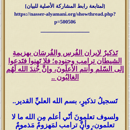
[لمتابعة رابط المشاركة الأصلية للبيان]
https://nasser-alyamani.org/showthread.php?
p=500506
______________
تَذكيرٌ لإيران الفُرس والفُرسَان بهزيمةِ
الشيطان ترامب وجنودِه؛ فلا تَهِنوا فتَدعوا
إلى السّلم وأنتم الأعلَونَ، وإنَّ جُندَ الله لَهُم
الغالِبُون ..
تَسجيلُ تذكيرٍ، بسم الله العليِّ القدير..
ولسوف تعلمونَ أنّي أعلم مِن الله ما لا
تعلمون، وأنَّ ترامب لمَهزومٌ مَذمومٌ