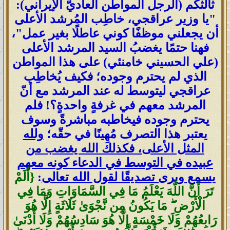
ثالثكم (الرجل المواطن العاديّ الإيراني):
"يا وزير عراقجي، خاطِب المُرشد الأعلى
أن يجعلني موظفًا كوني عاطلًا بغير عمل"،
فهنا حتمًا يغضبُ السيد المرشد الأعلى
(علي الحسيني خامنئي) على هذا المواطن
الذي لم يحترم وجوده؛ فكيف يُخاطِب
عراقجي ليتوسط له عند المرشد مع أنّ
المرشد معهم في غرفةٍ واحدةٍ؟! فلم
يحترم وجوده فيخاطبه مباشرةً وسوف
يعتبر هذا التصرف مُهِينًا في حقّه؛
ولله
المثل الأعلى، فكذلك الله يغضب من
عبيده في التوسط في الدعاء كونه معهم
يسمع ويرى تصديقًا لقول الله تعالى
:
{أَلَمْ
تَرَ أَنَّ اللَّهَ يَعْلَمُ مَا فِي السَّمَاوَاتِ وَمَا فِي
الْأَرْضِ ۖ مَا يَكُونُ مِن نَّجْوَىٰ ثَلَاثَةٍ إِلَّا هُوَ
رَابِعُهُمْ وَلَا خَمْسَةٍ إِلَّا هُوَ سَادِسُهُمْ وَلَا أَدْنَىٰ