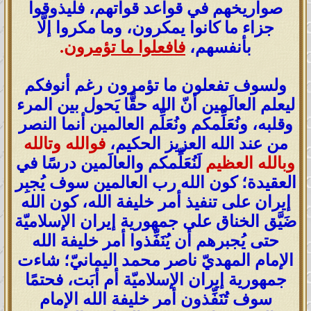
صواريخهم في قواعد قواتهم، فليذوقوا
جزاء ما كانوا يمكرون، وما مكروا إلَّا
بأنفسهم،
فافعلوا ما تؤمرون
.
ولسوف تفعلون ما تؤمرون رغم أنوفكم
ليعلم العالَمين أنّ الله حقًّا يَحول بين المرء
وقلبه، ونُعَلِّمكم ونُعَلِّم العالمين أنما النصر
من عند الله العزيز الحكيم،
فوالله وتالله
وبالله العظيم
لَنُعَلِّمكم والعالَمين درسًا في
العقيدة؛ كون الله رب العالمين سوف يُجبِر
إيران على تنفيذ أمر خليفة الله، كون الله
ضَيَّق الخناق على جمهورية إيران الإسلاميّة
حتى يُجبرهم أن يُنَفِّذوا أمر خليفة الله
الإمام المهديّ ناصر محمد اليمانيّ؛ شاءت
جمهورية إيران الإسلاميّة أم أبَت، فحتمًا
سوف تُنَفِّذون أمر خليفة الله الإمام