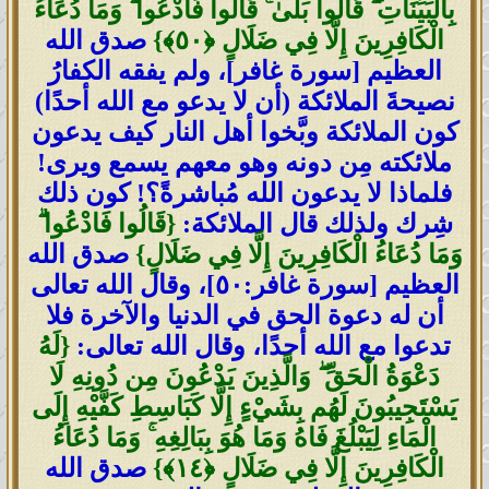
بِالْبَيِّنَاتِ ۖ قَالُوا بَلَىٰ ۚ قَالُوا فَادْعُوا ۗ وَمَا دُعَاءُ
الْكَافِرِينَ إِلَّا فِي ضَلَالٍ ‎﴿٥٠﴾‏}
صدق الله
العظيم [سورة غافر]، ولم يفقه الكفارُ
نصيحةَ الملائكة (أن لا يدعو مع الله أحدًا)
كون الملائكة وبَّخوا أهل النار كيف يدعون
ملائكته مِن دونه وهو معهم يسمع ويرى!
فلماذا لا يدعون الله مُباشرةً؟! كون ذلك
شِرك ولذلك قال الملائكة:
{قَالُوا فَادْعُوا ۗ
وَمَا دُعَاءُ الْكَافِرِينَ إِلَّا فِي ضَلَالٍ}
صدق الله
العظيم
[سورة غافر:٥٠]
، وقال الله تعالى
أن له دعوة الحق في الدنيا والآخرة فلا
تدعوا مع الله أحدًا، وقال الله تعالى:
{لَهُ
دَعْوَةُ الْحَقِّ ۖ وَالَّذِينَ يَدْعُونَ مِن دُونِهِ لَا
يَسْتَجِيبُونَ لَهُم بِشَيْءٍ إِلَّا كَبَاسِطِ كَفَّيْهِ إِلَى
الْمَاءِ لِيَبْلُغَ فَاهُ وَمَا هُوَ بِبَالِغِهِ ۚ وَمَا دُعَاءُ
الْكَافِرِينَ إِلَّا فِي ضَلَالٍ ‎﴿١٤﴾‏}
صدق الله