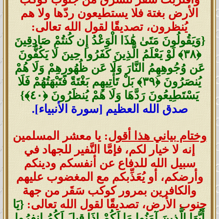
الأرض بغتة فلا يستطيعون ردّها ولا هم
يُنظرون، تصديقًا لقول الله تعالى:
{وَيَقُولُونَ مَتَىٰ هَٰذَا الْوَعْدُ إِن كُنتُمْ صَادِقِينَ
‎﴿٣٨﴾‏ لَوْ يَعْلَمُ الَّذِينَ كَفَرُوا حِينَ لَا يَكُفُّونَ
عَن وُجُوهِهِمُ النَّارَ وَلَا عَن ظُهُورِهِمْ وَلَا هُمْ
يُنصَرُونَ ‎﴿٣٩﴾‏ بَلْ تَأْتِيهِم بَغْتَةً فَتَبْهَتُهُمْ فَلَا
يَسْتَطِيعُونَ رَدَّهَا وَلَا هُمْ يُنظَرُونَ ‎﴿٤٠﴾}
صدق الله العظيم [سورة الأنبياء].
وختام بياني هذا أقول
: يا معشر المسلمين
إنه لا خيار لكم، فإمَّا النَّفير للجهاد في
سبيل الله للدفاع عن أنفسكم ودينكم
وأرضكم، أو يُعَذِّبكم مع المغضوب عليهم
والكافرين بمرور كوكب سَقَر من جهة
جنوب الأرض
، تصديقًا لقول الله تعالى:
{يَا
أَيُّهَا الَّذِينَ آمَنُوا مَا لَكُمْ إِذَا قِيلَ لَكُمُ انفِرُوا