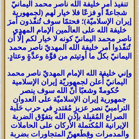
تنفيذ أمر خليفة الله ناصر محمد اليمانيّ
شجاعةً أو فزعًا فلا خيار لهم (لجمهورية
إيران الإسلاميّة)؛ فحتمًا سوف تُنفّذون أمرَ
خليفة الله على العالَمين الإمام المهدي
ناصر محمد اليمانيّ كونه لا خيار لكم إلَّا أن
تُنفّذوا أمر خليفة الله المهديّ ناصر محمد
اليمانيّ بكلّ ما أوتيتم من قوَّة وعدَّةٍ وعتادٍ.
وإني خليفة الله الإمام المهديّ ناصر محمد
اليمانيّ أُعلن لجمهوريّة إيران الإسلامية
حُكومةً وشعبًا أنّ الله سوف ينصر
جمهورية إيران الإسلاميّة على العدوان
الترامبيّ نصر عزيزٍ مُقتدرٍ في حرب حَلَبة
الصراع المُقبِلة بإذن الله بتفوّق الضربة
الإيرانية المُكتملة الأركان على الحاملات
والمدمرات وقِطَعهنّ المتجاورات بضربة