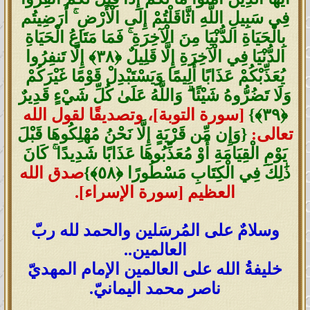
فِي سَبِيلِ اللَّهِ اثَّاقَلْتُمْ إِلَى الْأَرْضِ ۚ أَرَضِيتُم
بِالْحَيَاةِ الدُّنْيَا مِنَ الْآخِرَةِ ۚ فَمَا مَتَاعُ الْحَيَاةِ
الدُّنْيَا فِي الْآخِرَةِ إِلَّا قَلِيلٌ ‎﴿٣٨﴾‏ إِلَّا تَنفِرُوا
يُعَذِّبْكُمْ عَذَابًا أَلِيمًا وَيَسْتَبْدِلْ قَوْمًا غَيْرَكُمْ
وَلَا تَضُرُّوهُ شَيْئًا ۗ وَاللَّهُ عَلَىٰ كُلِّ شَيْءٍ قَدِيرٌ
[سورة التوبة]، وتصديقًا لقول الله
تعالى:
{وَإِن مِّن قَرْيَةٍ إِلَّا نَحْنُ مُهْلِكُوهَا قَبْلَ
يَوْمِ الْقِيَامَةِ أَوْ مُعَذِّبُوهَا عَذَابًا شَدِيدًا ۚ كَانَ
ذَٰلِكَ فِي الْكِتَابِ مَسْطُورًا ‎﴿٥٨﴾‏}
صدق الله
العظيم [سورة الإسراء].
وسلامٌ على المُرسَلين والحمد لله ربّ
العالمين..
خليفةُ الله على العالمين الإمام المهديّ
ناصر محمد اليمانيّ.
_____