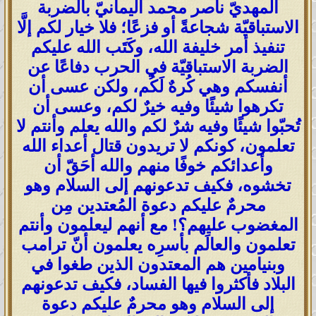
المهديّ ناصر محمد اليمانيّ بالضربة
الاستباقيّة شجاعةً أو فزعًا؛ فلا خيار لكم إلَّا
تنفيذ أمر خليفة الله، وكَتَب الله عليكم
الضربة الاستباقيّة في الحرب دفاعًا عن
أنفسكم وهي كُرهٌ لَكُم، ولكن عسى أن
تكرهوا شيئًا وفيه خيرٌ لكم، وعسى أن
تُحبّوا شيئًا وفيه شرٌ لكم والله يعلم وأنتم لا
تعلمون، كونكم لا تريدون قتال أعداء الله
وأعدائكم خوفًا منهم والله أحَقّ أن
تخشوه، فكيف تدعونهم إلى السلام وهو
محرمٌ عليكم دعوة المُعتدين مِن
المغضوب عليهم؟! مع أنهم ليعلمون وأنتم
تعلمون والعالَم بأسرِه يعلمون أنّ ترامب
وبنيامين هم المعتدون الذين طغوا في
البلاد فأكثروا فيها الفساد، فكيف تدعونهم
إلى السلام وهو محرمٌ عليكم دعوة