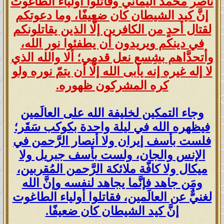
ناصر محمد اليماني وقاتلوا أولياء الطاغوت
إنَّ كيد الشيطان كان ضعيفًا، وما دعوتكم
لقتال أحدٍ من الكافرين إلَّا الذين يقاتلونكم
في دينكم ويريدون أن يطفئوا نور الله،
وأتحدَّاهم بشِسع نعل قدمي؛ ألا والله الذي
لا إله غيره إنه يأبى الله إلَّا أن يتمّ نوره ولو
كره المشركون ظهوره.
وجاء التمكين لخليفة الله على العالَمين
فيظهره الله في ليلة واحدة بكوكب سَقَر؛
فلست بأسف إيران ولا أنصار الرَّحمن في
الإنس والجان، ولست بأسف جبريل ولا
ميكال ولا كافّة ملائكة الرَّحمن المُقربين،
ومَن جاهد فإنَّما يجاهد لنفسه وإنَّ الله
لغنيٌّ عن العالَمين، فقاتلوا أولياء الطاغوت
إنَّ كيد الشيطان كان ضعيفًا.