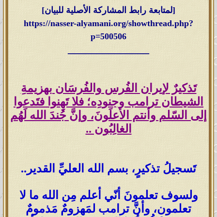
[لمتابعة رابط المشاركة الأصلية للبيان]
https://nasser-alyamani.org/showthread.php?
p=500506
______________
تَذكيرٌ لإيران الفُرس والفُرسَان بهزيمةِ
الشيطان ترامب وجنودِه؛ فلا تَهِنوا فتَدعوا
إلى السّلم وأنتم الأعلَونَ، وإنَّ جُندَ الله لَهُم
الغالِبُون ..
تَسجيلُ تذكيرٍ، بسم الله العليِّ القدير..
ولسوف تعلمونَ أنّي أعلم مِن الله ما لا
تعلمون، وأنَّ ترامب لمَهزومٌ مَذمومٌ