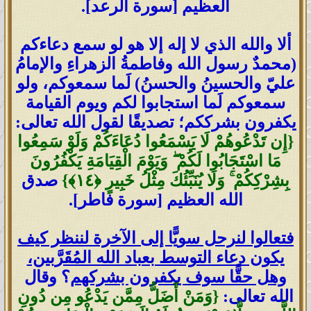
العظيم [سورة الرعد].
ألا والله الذي لا إله إلا هو لو سمع دعاءكم
(محمدٌ رسول الله وفاطمةُ الزهراءِ والإمامُ
عليّ والحسينُ والحسنُ) لَما سمعوكم، ولو
سمعوكم لَما استجابوا لكم ويوم القيامة
يكفرون بشرككم؛ تصديقًا لقول الله تعالى:
{إِن تَدْعُوهُمْ لَا يَسْمَعُوا دُعَاءَكُمْ وَلَوْ سَمِعُوا
مَا اسْتَجَابُوا لَكُمْ ۖ وَيَوْمَ الْقِيَامَةِ يَكْفُرُونَ
بِشِرْكِكُمْ ۚ وَلَا يُنَبِّئُكَ مِثْلُ خَبِيرٍ ‎﴿١٤﴾}
صدق
الله العظيم [سورة فاطر].
فتعالوا لنرحل سويًّا إلى الآخرة لننظر كيف
يكون دعاء التوسط بعباد الله المُقَرَّبين،
وهل حقًّا سوف يكفرون بشركهم
؟ وقال
الله تعالى:
{وَمَنْ أَضَلُّ مِمَّن يَدْعُو مِن دُونِ