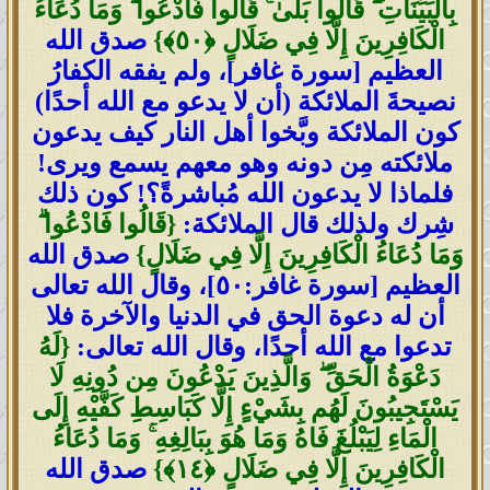
بِالْبَيِّنَاتِ ۖ قَالُوا بَلَىٰ ۚ قَالُوا فَادْعُوا ۗ وَمَا دُعَاءُ
الْكَافِرِينَ إِلَّا فِي ضَلَالٍ ‎﴿٥٠﴾‏}
صدق الله
العظيم [سورة غافر]، ولم يفقه الكفارُ
نصيحةَ الملائكة (أن لا يدعو مع الله أحدًا)
كون الملائكة وبَّخوا أهل النار كيف يدعون
ملائكته مِن دونه وهو معهم يسمع ويرى!
فلماذا لا يدعون الله مُباشرةً؟! كون ذلك
شِرك ولذلك قال الملائكة:
{قَالُوا فَادْعُوا ۗ
وَمَا دُعَاءُ الْكَافِرِينَ إِلَّا فِي ضَلَالٍ}
صدق الله
العظيم
[سورة غافر:٥٠]
، وقال الله تعالى
أن له دعوة الحق في الدنيا والآخرة فلا
تدعوا مع الله أحدًا، وقال الله تعالى:
{لَهُ
دَعْوَةُ الْحَقِّ ۖ وَالَّذِينَ يَدْعُونَ مِن دُونِهِ لَا
يَسْتَجِيبُونَ لَهُم بِشَيْءٍ إِلَّا كَبَاسِطِ كَفَّيْهِ إِلَى
الْمَاءِ لِيَبْلُغَ فَاهُ وَمَا هُوَ بِبَالِغِهِ ۚ وَمَا دُعَاءُ
الْكَافِرِينَ إِلَّا فِي ضَلَالٍ ‎﴿١٤﴾‏}
صدق الله