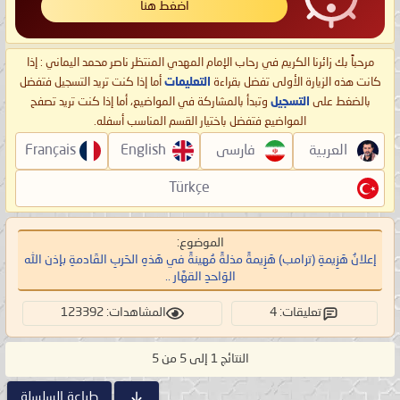
اضغط هنا
مرحباً بك زائرنا الكريم في رحاب الإمام المهدي المنتظر ناصر محمد اليماني : إذا
كانت هذه الزيارة الأولى تفضل بقراءة
التعليمات
أما إذا كنت تريد التسجيل فتفضل
بالضغط على
التسجيل
وتبدأ بالمشاركة في المواضيع، أما إذا كنت تريد تصفح
المواضيع فتفضل باختيار القسم المناسب أسفله.
العربية
فارسی
English
Français
Türkçe
الموضوع:
إعلانُ هَزِيمةِ (ترامب) هَزِيمةً مذلةً مُهينةً في هَذهِ الحَربِ القَادمةِ بإذن الله
الوَاحدِ القهَّار ..
تعليقات: 4
المشاهدات: 123392
النتائج 1 إلى 5 من 5
طباعة السلسلة