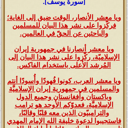
[سورة يوسف].
ويا معشر الأنصار، الوقت ضيق إلى الغاية؛
فركّزوا على نشر هذا البيان للمسلمين
والباحثين عن الحقّ في العالمين.
ويا معشر أنصارنا في جمهورية إيران
الإسلاميّة، ركّزوا على نشر هذا البيان إلى
المُرشد الأعلى باستخدام الفاكس.
ويا معشر العرب، كونوا فُهودًا وأُسودًا أنتم
والمسلمين في جمهورية إيران الإسلاميَّة
وباكستان وأفغانستان وجميع الدول
الإسلاميَّة، فعدوّكم الأوحد هو ترامب
والترامبيّون الذين معه قلبًا وقالبًا،
فاستجيبوا لدعوة خليفة الله الإمام المهدي