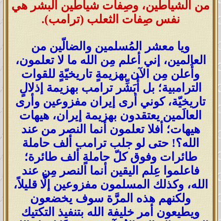
من الشياطين، وصِفات شياطين البشر هي
نفس صِفات الثعلب (ترامب)
.
ويا معشر المُسلمين والضالّين من
العالمين، إني أعلم مِن الله ما لا تعلمون،
وأُعلن مِن الآن بهزيمةٍ تاريخيّةٍ للقوات
الترامبية؛ بل أُبَشِّر ترامب بهزيمة إذلالٍ
تاريخيّة، كوني أرى إيران مفزوعين وأرى
العالَمين يعتقدون بهزيمة إيران، هيهات
هيهات؛ أفلا تعلمون أنما النصر من عند
الله؟! حتى لو جلب ترامب ألف حاملة
طائرات وفوق كلّ حاملةٍ ألف طائرة؛
فاعلموا عِلم اليقين أنما النصر مِن عند
الله، وكذلك المسلمون مفزوعين إلَّا قليلاً،
ولكنهم هذه المرَّة سوف يخضعون
ويطيعون أمر خليفة الله بتنفيذ التكتيك