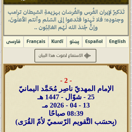
تَذكيرٌ لإيران الفُرس والفُرسَان بهزيمةِ الشيطان ترامب
وجنودِه؛ فلا تَهِنوا فتَدعوا إلى السّلم وأنتم الأعلَونَ،
وإنَّ جُندَ الله لَهُم الغالِبُون ..
English
Español
پښتو
Kurdî
Français
فارسى
الاستماع لصوت هذا البيان
- 2 -
الإمام المهديّ ناصِر مُحَمَّد اليمانيّ
25 - شوّال - 1447 هـ
13 - 04 - 2026 مـ
08:39 صباحًا
(بِحسَب التَّقويم الرّسميّ لأمّ القُرَى)