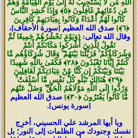
اللَّهِ مَن لَّا يَسْتَجِيبُ لَهُ إِلَىٰ يَوْمِ الْقِيَامَةِ وَهُمْ
عَن دُعَائِهِمْ غَافِلُونَ ‎﴿٥﴾ ‏وَإِذَا حُشِرَ النَّاسُ
كَانُوا لَهُمْ أَعْدَاءً وَكَانُوا بِعِبَادَتِهِمْ كَافِرِينَ
صدق الله العظيم [سورة الأحقاف]،
وقال الله تعالى:
{وَيَوْمَ نَحْشُرُهُمْ جَمِيعًا ثُمَّ
نَقُولُ لِلَّذِينَ أَشْرَكُوا مَكَانَكُمْ أَنتُمْ
وَشُرَكَاؤُكُمْ ۚ فَزَيَّلْنَا بَيْنَهُمْ ۖ وَقَالَ شُرَكَاؤُهُم مَّا
كُنتُمْ إِيَّانَا تَعْبُدُونَ ‎﴿٢٨﴾‏ فَكَفَىٰ بِاللَّهِ شَهِيدًا
بَيْنَنَا وَبَيْنَكُمْ إِن كُنَّا عَنْ عِبَادَتِكُمْ لَغَافِلِينَ
‎﴿٢٩﴾‏ هُنَالِكَ تَبْلُو كُلُّ نَفْسٍ مَّا أَسْلَفَتْ ۚ
وَرُدُّوا إِلَى اللَّهِ مَوْلَاهُمُ الْحَقِّ ۖ وَضَلَّ عَنْهُم
مَّا كَانُوا يَفْتَرُونَ ‎﴿٣٠﴾}
صدق الله العظيم
[سورة يونس].
ويا أيها المرشد علي الحسيني، أخرِج
نفسك وجنودك من الظلمات إلى النور؛ بل