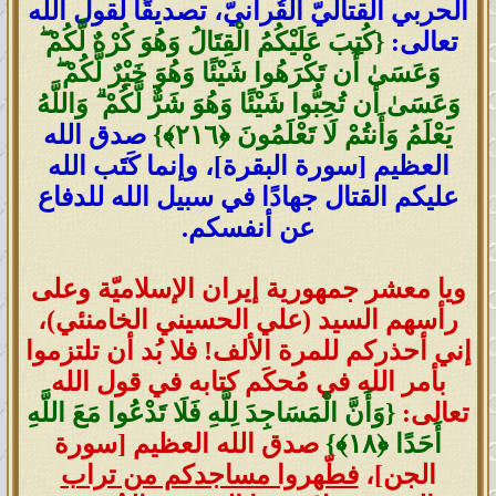
الحربي القتاليّ القُرآنيّ، تصديقًا لقول الله
تعالى:
{كُتِبَ عَلَيْكُمُ الْقِتَالُ وَهُوَ كُرْهٌ لَّكُمْ ۖ
وَعَسَىٰ أَن تَكْرَهُوا شَيْئًا وَهُوَ خَيْرٌ لَّكُمْ ۖ
وَعَسَىٰ أَن تُحِبُّوا شَيْئًا وَهُوَ شَرٌّ لَّكُمْ ۗ وَاللَّهُ
يَعْلَمُ وَأَنتُمْ لَا تَعْلَمُونَ ‎﴿٢١٦﴾}
صدق الله
العظيم [سورة البقرة]، وإنما كَتَب الله
عليكم القتال جهادًا في سبيل الله للدفاع
عن أنفسكم.
ويا معشر جمهورية إيران الإسلاميّة وعلى
رأسهم السيد (علي الحسيني الخامنئي)،
إني أحذركم للمرة الألف! فلا بُد أن تلتزموا
بأمر الله في مُحكَم كتابه في قول الله
تعالى:
{وَأَنَّ الْمَسَاجِدَ لِلَّهِ فَلَا تَدْعُوا مَعَ اللَّهِ
أَحَدًا ‎﴿١٨﴾}
صدق الله العظيم [سورة
الجن]،
فطّهروا مساجدكم من تراب