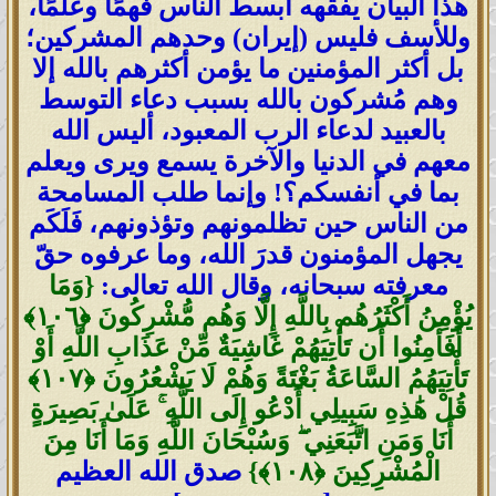
هذا البيان يفقهه أبسط الناس فهمًا وعلمًا،
وللأسف فليس (إيران) وحدهم المشركين؛
بل أكثر المؤمنين ما يؤمن أكثرهم بالله إلا
وهم مُشركون بالله بسبب دعاء التوسط
بالعبيد لدعاء الرب المعبود، أليس الله
معهم في الدنيا والآخرة يسمع ويرى ويعلم
بما في أنفسكم؟! وإنما طلب المسامحة
من الناس حين تظلمونهم وتؤذونهم، فَلَكَم
يجهل المؤمنون قدرَ الله، وما عرفوه حقّ
معرفته سبحانه، وقال الله تعالى:
{وَمَا
يُؤْمِنُ أَكْثَرُهُم بِاللَّهِ إِلَّا وَهُم مُّشْرِكُونَ ‎﴿١٠٦﴾‏
أَفَأَمِنُوا أَن تَأْتِيَهُمْ غَاشِيَةٌ مِّنْ عَذَابِ اللَّهِ أَوْ
تَأْتِيَهُمُ السَّاعَةُ بَغْتَةً وَهُمْ لَا يَشْعُرُونَ ‎﴿١٠٧﴾‏
قُلْ هَٰذِهِ سَبِيلِي أَدْعُو إِلَى اللَّهِ ۚ عَلَىٰ بَصِيرَةٍ
أَنَا وَمَنِ اتَّبَعَنِي ۖ وَسُبْحَانَ اللَّهِ وَمَا أَنَا مِنَ
الْمُشْرِكِينَ ‎﴿١٠٨﴾}
صدق الله العظيم