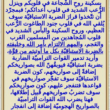
بسكينة روحِ الشّجاعة في قلوبكم وينزل
الرُّعب الشديد في قلوب أعدائكم؛ فبمجرّد
أن تتّخذوا قرارَ الضربة الاستباقيّة سوف
يُلقي الله في قلوب جنود الطاغوت الرُّعب
العظيم، وروح السكينة والبأس الشديد في
قلوب المُجاهدين من المسلمين العَرب
والعَجم،
والمهم الالتزام بأمر الله وخليفته
بالضربة الاستباقيّة بكل ما أوتيتم من قوَّة
،
وأريد تدمير القوات الترامبيّة الضاربة
بضربة استباقيّة فيوبقُهنّ الله بصواريخكم
إضافةً إلى صواريخهم، كون الضربة
الاستباقيّة سوف تفجّر صواريخهم في
قواعدها فتنفجر عليهم، كون صواريخكم
سوف تضربُ صواريخهم قُبيل إطلاقها،
فهنا يضرب الله القوات الترامبيّة
بالصواريخ الهجوميّة إضافة إلى انفجار