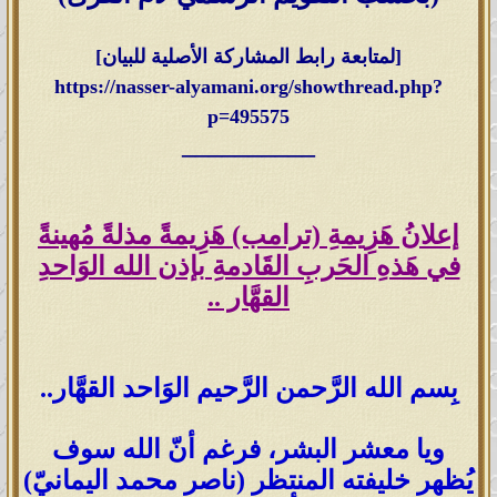
[لمتابعة رابط المشاركة الأصلية للبيان]
https://nasser-alyamani.org/showthread.php?
p=495575
__________
إعلانُ هَزِيمةِ (ترامب) هَزِيمةً مذلةً مُهينةً
في هَذهِ الحَربِ القَادمةِ بإذن الله الوَاحدِ
القهَّار ..
بِسم الله الرَّحمن الرَّحيم الوَاحد القهَّار..
ويا معشر البشر، فرغم أنّ الله سوف
يُظهر خليفته المنتظر (ناصر محمد اليمانيّ)