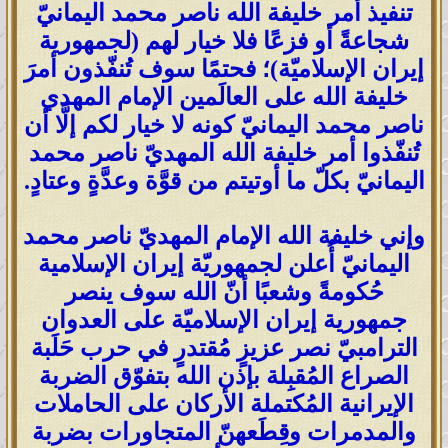
تنفيذ أمر خليفة الله ناصر محمد اليمانيّ
شجاعةً أو فزعًا فلا خيار لهم (لجمهورية
إيران الإسلاميّة)؛ فحتمًا سوف تُنفّذون أمرَ
خليفة الله على العالَمين الإمام المهدي
ناصر محمد اليمانيّ كونه لا خيار لكم إلَّا أن
تُنفّذوا أمر خليفة الله المهديّ ناصر محمد
اليمانيّ بكلّ ما أوتيتم من قوَّة وعدَّةٍ وعتادٍ.
وإني خليفة الله الإمام المهديّ ناصر محمد
اليمانيّ أُعلن لجمهوريّة إيران الإسلامية
حُكومةً وشعبًا أنّ الله سوف ينصر
جمهورية إيران الإسلاميّة على العدوان
الترامبيّ نصر عزيزٍ مُقتدرٍ في حرب حَلَبة
الصراع المُقبِلة بإذن الله بتفوّق الضربة
الإيرانية المُكتملة الأركان على الحاملات
والمدمرات وقِطَعهنّ المتجاورات بضربة