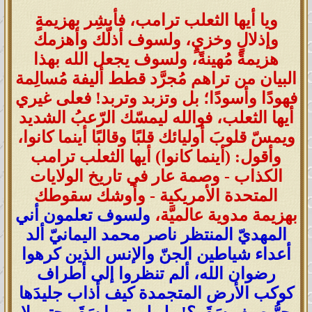
ويا أيها الثعلب ترامب، فأبشِر بهزيمةٍ
وإذلالٍ وخزيٍ، ولسوف أذلّك وأهزمك
هزيمةً مُهينةً، ولسوف يجعل الله بهذا
البيان من تراهم مُجرَّد قطط أليفة مُسالِمة
فهودًا وأسودًا؛ بل وتزبد وتربد! فعلى غيري
أيها الثعلب، فوالله ليمسّك الرّعبُ الشديد
ويمسّ قلوبَ أوليائك قلبًا وقالبًا أينما كانوا،
وأقول: (أينما كانوا) أيها الثعلب ترامب
الكذاب
- وصمة عار في تاريخ الولايات
المتحدة الأمريكية - وأوشك سقوطك
بهزيمة مدوية عالميَّة،
ولسوف تعلمون أني
المهديّ المنتظر ناصر محمد اليمانيّ ألد
أعداء شياطين الجنّ والإنس الذين كرهوا
رضوان الله، ألم تنظروا إلى أطراف
كوكب الأرض المتجمدة كيف أذاب جليدَها