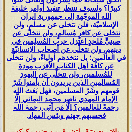
الحقّ سبحانه عما يشركون وتعالى علوًّا
كبيرًا؟
ولسوف ننتظر تنفيذ أوامر خليفة
الله الموجّهة إلى جمهورية إيران
الإسلاميّة، فلن نتخلى عن مسلمٍ، ولن
نتخلى عن كافرٍ مُسالمٍ، ولن نتخلى عن
صينيٍّ مُلحدٍ اعتزل حرب المُسلِمين في
دينهم، ولن نتخلَّى عن أصحاب الإنسانيّة
في العالَمين؛ بل نتخذهم أولياءً، ولن نتخلَّى
عن كافّة أهل الكتاب الأقرَب مودة
للمُسلمين، ولن نتخلَّى عن اليهود
المُسالِمين الذين يريدون أن يأمنوا شَرّ
قومهم وشَرّ المسلمين، فهل بَعَث الله
الإمام المهدي ناصر محمد اليماني إلَّا
رحمةً للعالمين؟ إلَّا مَن أبَى رحمة الله
فحسبهم جهنم وبئس المهاد
.
واقتربت سَقَر لتشرق من جنوب كوكب