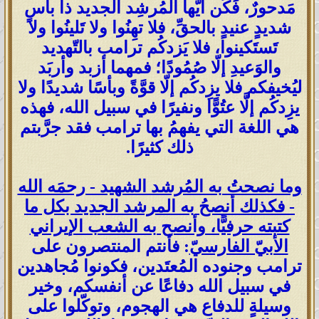
مَدحورٌ، فَكُن أيّها المُرشِد الجديد ذا بأسٍ
شديدٍ عنيدٍ بالحقِّ، فلا تهِنُوا ولا تَلينُوا ولا
تَستَكينوا، فلا يَزدكُم ترامب بالتّهديد
والوَعيدِ إلّا صُمُودًا؛ فمهما أزبد وأربَد
ليُخيفكم فلا يزِدكُم إلّا قوَّةً وبأسًا شديدًا ولا
يزِدكُم إلَّا عتُوًّا ونفيرًا في سبيل الله، فهذه
هي اللغة التي يفهمُ بها ترامب فقد جرَّبتم
ذلك كثيرًا.
وما نصحتُ به المُرشد الشهيد - رحمَه الله
- فكذلك أنصحُ به المرشد الجديد بكل ما
كتبته حرفيًّا، وأنصح به الشعب الإيراني
الأبيّ الفارسيّ
: فأنتم المنتصرون على
ترامب وجنوده المُعتَدين، فكونوا مُجاهدين
في سبيل الله دفاعًا عن أنفسكم، وخير
وسيلةٍ للدفاع هي الهجوم، وتوكّلوا على