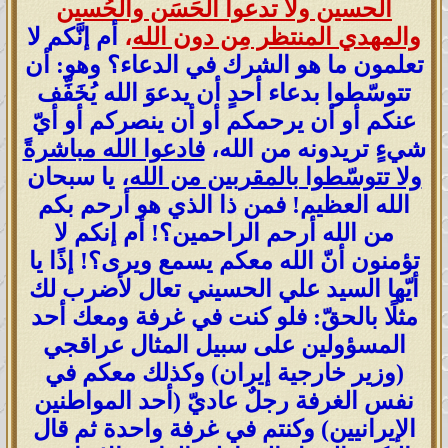
الحسين ولا تدعوا الحَسَن والحُسين
والمهدي المنتظر مِن دون الله
،
أم إنَّكم لا
تعلمون ما هو الشرك في الدعاء؟ وهو: أن
تتوسّطوا بدعاء أحدٍ أن يدعوَ الله يُخَفِّف
عنكم أو أن يرحمكم أو أن ينصركم أو أيّ
شيءٍ تريدونه من الله،
فادعوا الله مباشرةً
ولا تتوسّطوا بالمقربين من الله
، يا سبحان
الله العظيم! فمن ذا الذي هو أرحم بكم
من الله أرحم الراحمين؟! أم إنكم لا
تؤمنون أنّ الله معكم يسمع ويرى؟! إذًا يا
أيّها السيد علي الحسيني تعال لأضرب لك
مثلًا بالحقّ: فلو كنت في غرفة ومعك أحد
المسؤولين على سبيل المثال عراقجي
(وزير خارجية إيران) وكذلك معكم في
نفس الغرفة رجلٌ عاديّ (أحد المواطنين
الإيرانيين) وكنتم في غرفة واحدة ثم قال