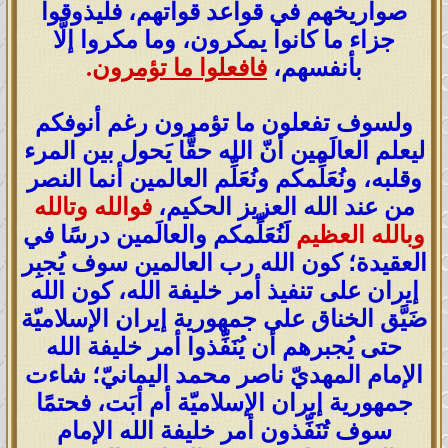
صواريخهم في قواعد قواتهم، فليذوقوا
جزاء ما كانوا يمكرون، وما مكروا إلَّا
بأنفسهم،
فافعلوا ما تؤمرون
.
ولسوف تفعلون ما تؤمرون رغم أنوفكم
ليعلم العالَمين أنّ الله حقًّا يَحول بين المرء
وقلبه، ونُعَلِّمكم ونُعَلِّم العالمين أنما النصر
من عند الله العزيز الحكيم،
فوالله وتالله
وبالله العظيم
لَنُعَلِّمكم والعالَمين درسًا في
العقيدة؛ كون الله رب العالمين سوف يُجبِر
إيران على تنفيذ أمر خليفة الله، كون الله
ضَيَّق الخناق على جمهورية إيران الإسلاميّة
حتى يُجبرهم أن يُنَفِّذوا أمر خليفة الله
الإمام المهديّ ناصر محمد اليمانيّ؛ شاءت
جمهورية إيران الإسلاميّة أم أبَت، فحتمًا
سوف تُنَفِّذون أمر خليفة الله الإمام