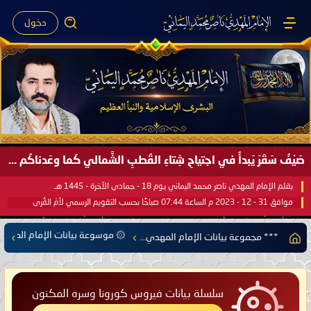
دخول
صَيْفُ سَقَرَ يَبدأُ في اجتياحِ شِتاءِ القُطبِ الشَّمالي كَما وعَدناكُم بالحقِّ لعَامِكم هذا (1445 هـ) ..
بقلم الإمام المهدي ناصر محمد اليماني يوم 18 - جمادى الآخرة - 1445 هـ
موافق 31 - 12 - 2023 م الساعة 07:44 صباحًا بحسب التقويم الرسمي لأمّ القُرى
۞ موسوعة بيانات الإمام المهدي
*** مجموعة بيانات الإمام المهدي ناصر محمد اليماني ***
سلسلة بيانات فيروس كورونا وسره المكنون