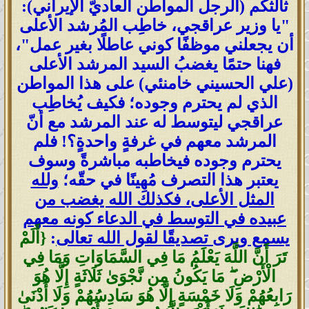
ثالثكم (الرجل المواطن العاديّ الإيراني):
"يا وزير عراقجي، خاطِب المُرشد الأعلى
أن يجعلني موظفًا كوني عاطلًا بغير عمل"،
فهنا حتمًا يغضبُ السيد المرشد الأعلى
(علي الحسيني خامنئي) على هذا المواطن
الذي لم يحترم وجوده؛ فكيف يُخاطِب
عراقجي ليتوسط له عند المرشد مع أنّ
المرشد معهم في غرفةٍ واحدةٍ؟! فلم
يحترم وجوده فيخاطبه مباشرةً وسوف
يعتبر هذا التصرف مُهِينًا في حقّه؛
ولله
المثل الأعلى، فكذلك الله يغضب من
عبيده في التوسط في الدعاء كونه معهم
يسمع ويرى تصديقًا لقول الله تعالى
:
{أَلَمْ
تَرَ أَنَّ اللَّهَ يَعْلَمُ مَا فِي السَّمَاوَاتِ وَمَا فِي
الْأَرْضِ ۖ مَا يَكُونُ مِن نَّجْوَىٰ ثَلَاثَةٍ إِلَّا هُوَ
رَابِعُهُمْ وَلَا خَمْسَةٍ إِلَّا هُوَ سَادِسُهُمْ وَلَا أَدْنَىٰ