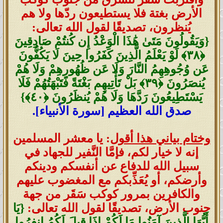
الأرض بغتة فلا يستطيعون ردّها ولا هم
يُنظرون، تصديقًا لقول الله تعالى:
{وَيَقُولُونَ مَتَىٰ هَٰذَا الْوَعْدُ إِن كُنتُمْ صَادِقِينَ
‎﴿٣٨﴾‏ لَوْ يَعْلَمُ الَّذِينَ كَفَرُوا حِينَ لَا يَكُفُّونَ
عَن وُجُوهِهِمُ النَّارَ وَلَا عَن ظُهُورِهِمْ وَلَا هُمْ
يُنصَرُونَ ‎﴿٣٩﴾‏ بَلْ تَأْتِيهِم بَغْتَةً فَتَبْهَتُهُمْ فَلَا
يَسْتَطِيعُونَ رَدَّهَا وَلَا هُمْ يُنظَرُونَ ‎﴿٤٠﴾}
صدق الله العظيم [سورة الأنبياء].
وختام بياني هذا أقول
: يا معشر المسلمين
إنه لا خيار لكم، فإمَّا النَّفير للجهاد في
سبيل الله للدفاع عن أنفسكم ودينكم
وأرضكم، أو يُعَذِّبكم مع المغضوب عليهم
والكافرين بمرور كوكب سَقَر من جهة
جنوب الأرض
، تصديقًا لقول الله تعالى:
{يَا
أَيُّهَا الَّذِينَ آمَنُوا مَا لَكُمْ إِذَا قِيلَ لَكُمُ انفِرُوا