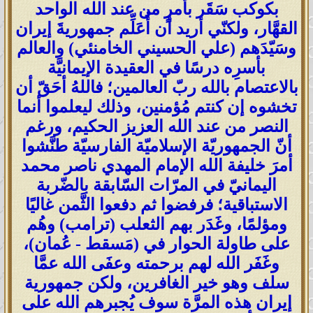
بكوكب سَقَر بأمرٍ من عند الله الواحد
القهَّار، ولكنّي أريد أن أُعَلِّم جمهوريةَ إيران
وسَيّدَهم (علي الحسيني الخامنئي) والعالم
بأسرِه درسًا في العقيدة الإيمانيَّة
بالاعتصام بالله ربّ العالمين؛ فاللهُ أحَقّ أن
تخشوه إن كنتم مُؤمنين، وذلك ليعلموا أنما
النصر من عند الله العزيز الحكيم، ورغم
أنّ الجمهوريّة الإسلاميّة الفارسيّة طنَّشوا
أمرَ خليفة الله الإمام المهدي ناصر محمد
اليمانيّ في المرّات السّابقة بالضّربة
الاستباقية؛ فرفضوا ثم دفعوا الثَّمن غاليًا
ومؤلمًا، وغَدَر بهم الثعلب (ترامب) وهُم
على طاولة الحوار في (مَسقط - عُمان)،
وغَفَر الله لهم برحمته وعفَى الله عمَّا
سلف وهو خير الغافرين، ولكن جمهورية
إيران هذه المرَّة سوف يُجبرهم الله على