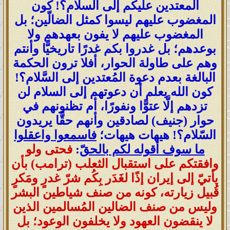
المعتدين عليكم إلى السلام؟! كون
المغضوب عليهم ليسوا كمثل الضالّين؛ بل
المغضوب عليهم لا يفون بعهدهم ولا
بوعدهم؛ بل غدروا بكم غدرًا تاريخيًّا وأنتم
وهم على طاولة الحوار، أفلا ترون الحكمة
البالغة بعدم دعوة المُعتدين إلى السَّلام؟!
كون الله يعلم أن دعوتهم إلى السلام لن
تزدهم إلَّا عتوًّا ونفورًا، أم تظنونهم في
حوار (جنيف) لصادقين وأنهم حقًّا يريدون
السّلام؟! هيهات هيهات؛
فاسمعوا واعقلوا
ما سوف أقوله لكم بالحقّ
:
فحتى ولو
وافقتكم على استقبال الثعلب (ترامب) بأن
يأتيّ إلى إيران إذًا لغَدَر بِكُم شرّ غدرٍ ومَكرٍ
قُبيل زيارته، كونه من صنف شياطين البشر
وليس من صنف الضالين المُسالمين الذين
لا ينقضون العهود ولا يخلفون الوعود؛ بل