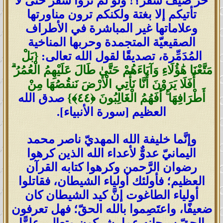
حرُّ صيف سَقَر؟! ولو لم تروا سَقَر حتى لا
تأتيكم إلا بغتة ولكنكم ترون مناورتها
وعلاماتها غير المباشرة في الأطراف
الصقيعيّة المتجمدة وحربها المناخية
المُدَمِّرة، تصديقًا لقول الله تعالى:
{بَلْ
مَتَّعْنَا هَٰؤُلَاءِ وَآبَاءَهُمْ حَتَّىٰ طَالَ عَلَيْهِمُ الْعُمُرُ ۗ
أَفَلَا يَرَوْنَ أَنَّا نَأْتِي الْأَرْضَ نَنقُصُهَا مِنْ
أَطْرَافِهَا ۚ أَفَهُمُ الْغَالِبُونَ ‎﴿٤٤﴾‏}
صدق الله
العظيم [سورة الأنبياء].
وإنَّما خليفة الله المهديّ ناصر محمد
اليمانيّ عدوٌّ لأعداء الله الذين كرهوا
رضوان الرَّحمن وكرهوا كتابه القرآن
العظيم؛ فأولئك أولياء الشيطان، فقاتلوا
أولياء الطاغوت إنَّ كيد الشيطان كان
ضعيفًا، واعتَصِموا بالله الحقّ؛ فهل تعرفون