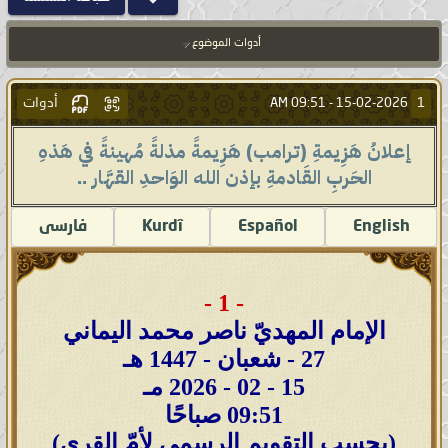
أدوات الموضوع
أدوات
1
09:51 AM
15-02-2026 -
إعلانُ هَزِيمةِ (ترامب) هَزِيمةً مذلةً مُهينةً في هَذهِ
الحَربِ القَادمةِ بإذن الله الوَاحدِ القهَّار ..
English
Español
Kurdî
فارسى
- 1 -
الإمام المهديّ ناصر محمد اليماني
27 - شعبان - 1447 هـ
15 - 02 - 2026 مـ
09:51 صباحًا
(بحسب التقويم الرسمي لأمّ القرى)