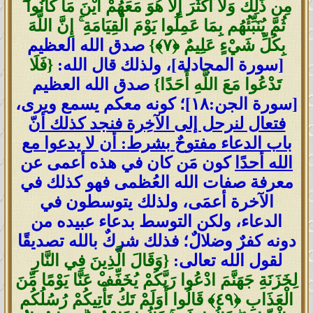
مِن ذَٰلِكَ وَلَا أَكْثَرَ إِلَّا هُوَ مَعَهُمْ أَيْنَ مَا كَانُوا ۖ
ثُمَّ يُنَبِّئُهُم بِمَا عَمِلُوا يَوْمَ الْقِيَامَةِ ۚ إِنَّ اللَّهَ
بِكُلِّ شَيْءٍ عَلِيمٌ ‎﴿٧﴾‏}
صدق الله العظيم
[سورة المجادلة]، ولذلك قال الله:
{فَلَا
تَدْعُوا مَعَ اللَّهِ أَحَدًا}
صدق الله العظيم
[سورة الجن:١٨]؛ كونه معكم يسمع ويرى،
فتعال لنرحل إلى الآخِرة فنجد كذلك أنّ
باب الدعاء مفتوحٌ بشرط: أن لا يدعوا مع
الله أحدًا
كون مَن كان في هذه أعمى عن
معرفة صفات الله العُظمى فهو كذلك في
الآخرة أعمَى، ولذلك يتوسطون في
الدعاء، ولكن التوسط بدعاء عبيده من
دونه كفرٌ وضلالٌ؛ فذلك شركٌ بالله تصديقًا
لقول الله تعالى:
{وَقَالَ الَّذِينَ فِي النَّارِ
لِخَزَنَةِ جَهَنَّمَ ادْعُوا رَبَّكُمْ يُخَفِّفْ عَنَّا يَوْمًا مِّنَ
الْعَذَابِ ‎﴿٤٩﴾‏‏ قَالُوا أَوَلَمْ تَكُ تَأْتِيكُمْ رُسُلُكُم