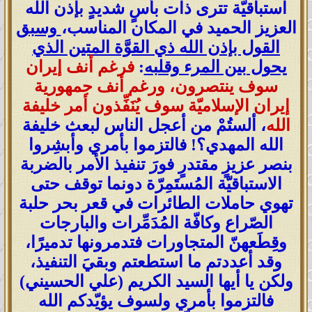
استباقيّة تترى ذات بأسٍ شديدٍ بإذن الله
العزيز الحميد في المكان المناسب،
وسبق
القول بإذن الله ذي القوَّة المتين الذي
يحول بين المرء وقلبه
:
فرغم أنف إيران
سوف ينتصرون، ورغم أنف جمهورية
إيران الإسلاميّة سوف يُنَفِّذون أمر خليفة
الله
، ألستُمْ من أعجل الناس لبعث خليفة
الله المهدي؟! فالتزموا بأمري وأبشِروا
بنصر عزيزٍ مقتدرٍ فورَ تنفيذ الأمر بالضربة
الاستباقيّة المُستَمِرّة دونما توقف حتى
تهوي حاملات الطائرات في قعر بحر حلبة
الصّراع وكافّة المُدَمِّرات والبارجات
وقِطَعهنّ المتجاورات فتدمرونها تدميرًا،
وقد أعددتم ما استطعتم وبقيَ التنفيذ،
ولكن يا أيها السيد الكريم (علي الحسيني)
فالتزموا بأمري ولسوف يؤيّدكم الله