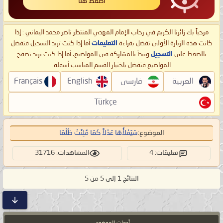
اضغط هنا
مرحباً بك زائرنا الكريم في رحاب الإمام المهدي المنتظر ناصر محمد اليماني : إذا
كانت هذه الزيارة الأولى تفضل بقراءة
التعليمات
أما إذا كنت تريد التسجيل فتفضل
بالضغط على
التسجيل
وتبدأ بالمشاركة في المواضيع، أما إذا كنت تريد تصفح
المواضيع فتفضل باختيار القسم المناسب أسفله.
العربية
فارسی
English
Français
Türkçe
الموضوع:
سَيَمْلأُهَا عَدْلاً كَمَا مُلِئَتْ ظُلْمَا
تعليقات: 4
المشاهدات: 31716
النتائج 1 إلى 5 من 5