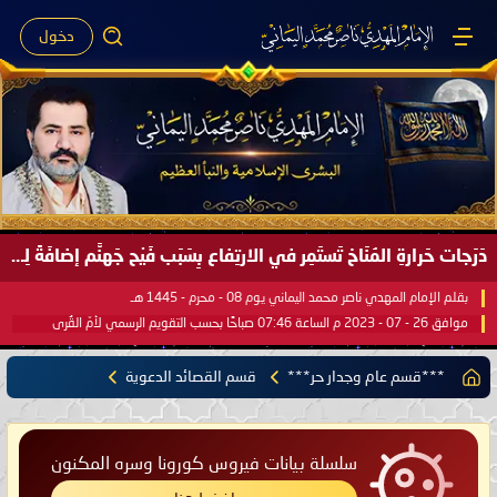
دخول
دَرَجات حَرارةِ المُنَاخ تَستَمِر في الارتِفاع بِسَبَب فَيْح جَهنَّم إضافَةً لِحرارةِ الشَّمس في مُحكَم القُرآن العَظيم ..
بقلم الإمام المهدي ناصر محمد اليماني يوم 08 - محرم - 1445 هـ
موافق 26 - 07 - 2023 م الساعة 07:46 صباحًا بحسب التقويم الرسمي لأمّ القُرى
***قسم عام وجدار حر***
قسم القصائد الدعوية
سلسلة بيانات فيروس كورونا وسره المكنون