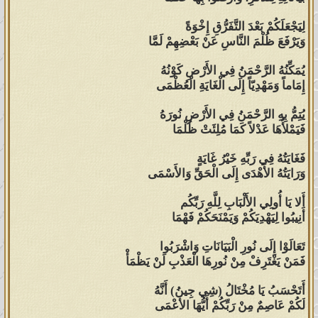
لِيَجْعَلَكُمْ بَعْدَ التَّفَرُّقِ إِخْوَةً
وَيَرْفَعَ ظُلْمَ النَّاسِ عَنْ بَعْضِهِمْ لَمَّا
يُمَكِّنُهُ الرَّحْمَنُ فِي الأَرْضِ كَوْنُهُ
إِمَاماً وَمَهْدِيّاً إِلَى الْغَايَةِ الْعُظْمَى
يُتِمُّ بِهِ الرَّحْمَنُ فِي الأَرْضِ نُورَهُ
فَيَمْلأُهَا عَدْلاً كَمَا مُلِئَتْ ظُلْمَا
فَغَايَتُهُ فِي رَبِّهِ خَيْرُ غَايَةٍ
وَرَايَتُهُ الأَهْدَى إِلَى الْحَقِّ وَالأَسْمَى
أَلا يَا أُولِي الأَلْبَابِ لِلَّهِ رَبِّكُم
أَنِيبُوا لِيَهْدِيَكُمْ وَيَمْنَحَكُمْ فَهْمَا
تَعَالَوْا إِلَى نُورِ الْبَيَانَاتِ وَاشْرَبُوا
فَمَنْ يَغْتَرِفْ مِنْ نُورِهَا الْعَذْبِ لَنْ يَظْمَأْ
أَتَحْسَبُ يَا مُخْتَالُ (شِي جِينُ) أَنَّهُ
لَكُمْ عَاصِمٌ مِنْ رَبِّكُمْ أَيُّهَا الأَعْمَى