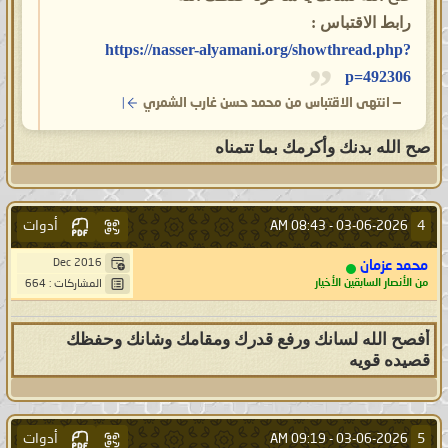
رابط الاقتباس :
https://nasser-alyamani.org/showthread.php?
p=492306
—
انتهى الاقتباس من محمد حسن غارب الشمري
صح الله بدنك وأكرمك بما تتمناه
أدوات
4
08:43 AM
03-06-2026 -
Dec 2016
محمد عزمان
من الأنصار السابقين الأخيار
المشاركات : 664
أفصح الله لسانك ورفع قدرك ومقامك وشانك وحفظك
قصيده قويه
أدوات
5
09:19 AM
03-06-2026 -