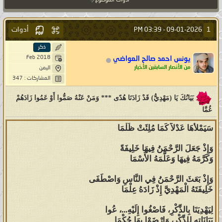
أدوات الموضوع
أدوات
1
03:39 PM
09-01-2026 -
ذكر
Feb 2018
يونس احمد صالح العواضي
من الأنصار السابقين الأخيار
اليمن
المشاركات : 347
بَيَانُكَ يَا (مَهْدِيُّ) قَدْ زَادَنَا هُدًى *** وَمَنْ عَنْهُ صَمُّوا أَوْ عَمُوا زَادَهُمْ
غُمَّا
سَيَمْلأُهَا عَدْلاً كَمَا مُلِئَتْ ظُلْمَا
وَإِذْ جَعَلَ الرَّحْمَنُ فِيهَا خَلِيفَةً
وَكَرَّمَهُ فِيهَا وَعَلَّمَهُ الأَسْمَا
وَإِذْ بَعَثَ الرَّحْمَنُ فِي النَّاسِ وَاصْطَفَى
خَلِيفَتَهُ الْمَهْدِيَّ إِذْ زَادَهُ عِلْمَا
لِيَهْدِيَنَا بِالذِّكْرِ، فَاصْغُوا إِلَيْهِ...، عُوا
بَيَانَاتِهِ لِلذِّكْرِ، وَارْضَوْا بِهَا حُكْمَا