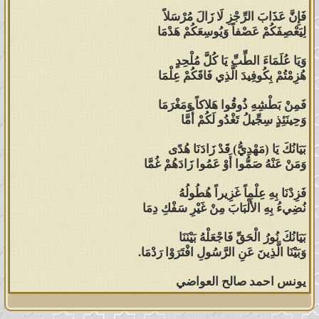
فَإِنَّ عَذَابَ الرِّجْزِ لَا زَالَ مُرْسَلاً
لِيَعْصِفَكُمْ عَصْفاً وَيُوسِعَكُمْ هَدْمَا
وَيَا عُلَمَاءَ الطِّبِّ يَا كُلَّ مُلْحِدٍ
هُزِمْتُمْ بِكُوفِيدَ الَّذِي فَاقَكُمْ عِلْمَا
فَمِنْ بَطْشِهِ ذُوقُوا هَلاكاً وَمَغْرَمَا
وَحِينَئِذٍ سِجِّيلُ تَغْدُو لَكُمْ أُمَّا
بَيَانُكَ يَا (مَهْدِيُّ) قَدْ زَادَنَا هُدًى
وَمَنْ عَنْهُ صَمُّوا أَوْ عَمُوا زَادَهُمْ غُمَّا
فَزِدْنَا بِهِ عِلْماً غَزِيراً هُطُولُهُ
نُضِيءُ بِهِ الأَلْبَابَ مِنْ غَيْرِ سَفْكِ دِمَا
بَيَانُكَ نُورُ الْحَقِّ فَاجْعَلْهُ بَيْنَنَا
وَبَيْنَا الَّذِينَ عَنِ الرَّسُولِ افْتَرَوْا رَدْمَا.
يونس احمد صالح العواضي