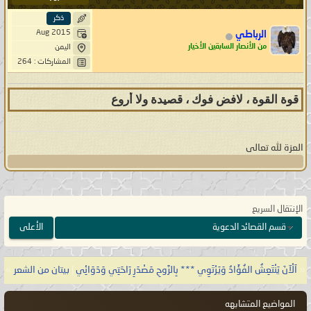
ذكر
Aug 2015
الرباطي
من الأنصار السابقين الأخيار
اليمن
المشاركات : 264
قوة القوة ، لافض فوك ، قصيدة ولا أروع
العزة لله تعالى
الإنتقال السريع
قسم القصائد الدعوية
الأعلى
«
اَلْآنَ يَنْتَعِشُ الفُؤَادُ وَيَرْتَوِي *** بِالرَّوحِ مَصْدَرِ رَاحَتِي وَدَوَائِي
|
بيتان من الشعر
»
المواضيع المتشابهه