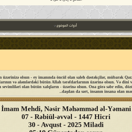
أدوات الموضوع
nizə olsun - ey imanında öncül olan saleh dəstəkçilər, mübarək Qəzzədə və bütün Fələs
arının və aləmlərdəki bütün Allah tərəfdarlarının üzərinə olsun. Və dini 
evimliləri olan bütün xalqların - üzərinə olsun. Ona görə səbr edin, d
daşdan da sərt, insanın insana olan mər
İmam Mehdi, Nəsir Məhəmməd əl-Yəmani
07 - Rəbiül-əvvəl - 1447 Hicri
30 - Avqust - 2025 Miladi