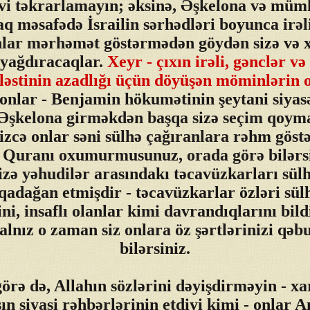
hvi təkrarlamayın; əksinə, Əşkelona və müm
aq məsafədə İsrailin sərhədləri boyunca irəli
nlar mərhəmət göstərmədən göydən sizə və x
 yağdıracaqlar.
Xeyr - çıxın irəli, gənclər və
ələstinin azadlığı üçün döyüşən möminlərin 
onlar - Benjamin hökumətinin şeytani siyasə
 Əşkelona girməkdən başqa sizə seçim qoyma
izcə onlar səni sülhə çağıranlara rəhm göst
Quranı oxumurmusunuz, orada görə bilərsi
izə yəhudilər arasındakı təcavüzkarları sül
qadağan etmişdir - təcavüzkarlar özləri sül
ini, insaflı olanlar kimi davrandıqlarını bild
yalnız o zaman siz onlara öz şərtlərinizi qəbu
bilərsiniz.
örə də, Allahın sözlərini dəyişdirməyin - xa
n siyasi rəhbərlərinin etdiyi kimi - onlar 