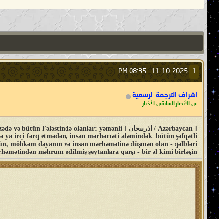
08:35 PM
11-10-2025 -
1
اشراف الترجمة الرسمية
من الأنصار السابقين الأخيار
[ Azərbaycan / اذربيجان ] tində olanlar; yəmənli
və ya irqi fərq etmədən, insan mərhəməti aləmindəki bütün şəfqətli
özün, möhkəm dayanın və insan mərhəmətinə düşmən olan - qəlbləri
həmətindən məhrum edilmiş şeytanlara qarşı - bir əl kimi birləşin..