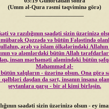
05:19 Günortadan sonra
(Umm əl-Qura rəsmi təqviminə görə)
____________________
ti və razılığının səadəti sizin üzərinizə ol
, mübarək Qəzzədə və bütün Fələstində olan
ullahın, ərəb və islam ölkələrindəki Allahın
ının və aləmlərdəki bütün Allah tərəfdarlar
ədən, insan mərhəməti aləmindəki bütün şəf
Məhəmməd əl-
 bütün xalqların - üzərinə olsun. Ona görə
 qəlbləri daşdan da sərt, insanın insana o
şeytanlara qarşı - bir əl kimi birləşin.
ığının səadəti sizin üzərinizə olsun - ey ima