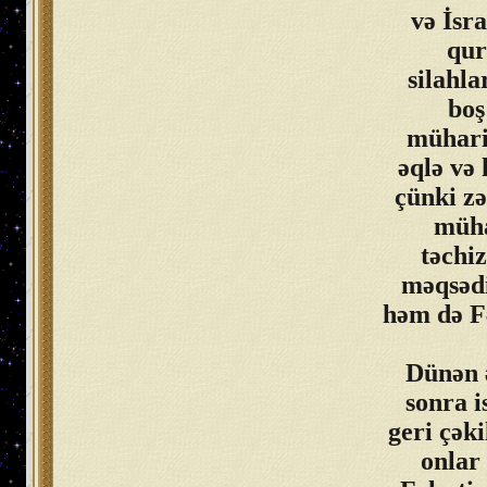
və İsra
qur
silahla
boş
mühari
əqlə və 
çünki zə
müha
təchiz
məqsədi
həm də F
Dünən ə
sonra i
geri çəki
onlar