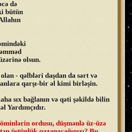
əcə də
ki bütün
Allahın
ləmindəki
əhəmməd
üzərinə olsun.
an - qəlbləri daşdan da sərt və
lara qarşı-bir əl kimi birləşin.
aha sıx bağlanın və qəti şəkildə bilin
zəl Yardımçıdır.
öminlərin ordusu, düşmənlə üz-üzə
tən üstünlük qazanacağınızı? Bu,