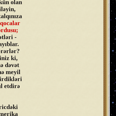
kün olan
ləyin,
alqınıza
 qocalar
ordusu;
tləri -
yıblar.
ərərlər?
niz ki,
hə dəvət
hə meyil
irdikləri
l etdirə
ricdəki
Amerika