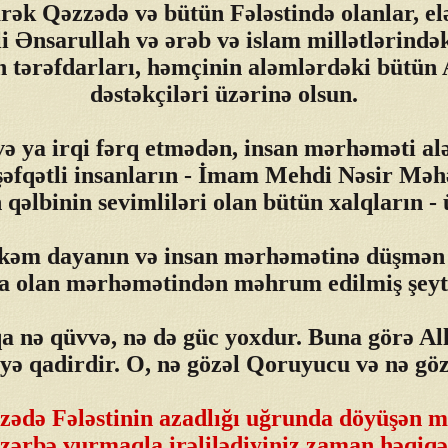
ək Qəzzədə və bütün Fələstində olanlar, el
 Ənsarullah və ərəb və islam millətlərində
n tərəfdarları, həmçinin aləmlərdəki bütün 
dəstəkçiləri üzərinə olsun.
və ya irqi fərq etmədən, insan mərhəməti a
şəfqətli insanların - İmam Mehdi Nəsir M
qəlbinin sevimliləri olan bütün xalqların - 
kəm dayanın və insan mərhəmətinə düşmən ol
a olan mərhəmətindən məhrum edilmiş şeytan
qa nə qüvvə, nə də güc yoxdur. Buna görə All
eyə qadirdir. O, nə gözəl Qoruyucu və nə gö
ə Fələstinin azadlığı uğrunda döyüşən m
 zərbə vurmaqla irəlilədiyiniz zaman həqiqə