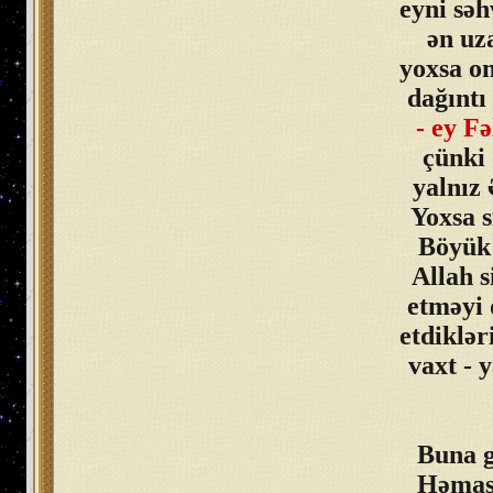
eyni sə
ən uz
yoxsa o
dağıntı
- ey F
çünki 
yalnız
Yoxsa s
Böyük 
Allah s
etməyi 
etdiklər
vaxt - 
Buna g
Həması