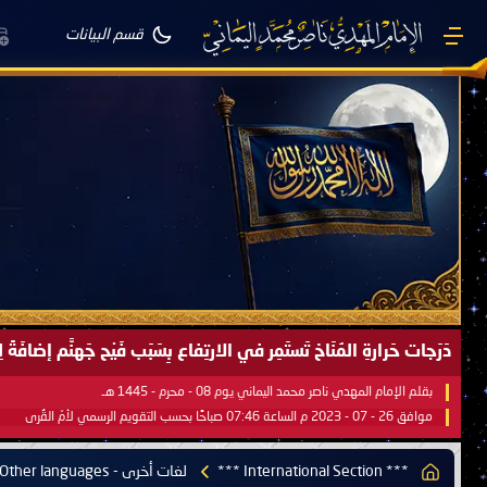
قسم البيانات
صَيْفُ سَقَرَ يَبدأُ في اجتياحِ شِتاءِ القُطبِ الشَّمالي كَما وعَدناكُم بالحقِّ 
بقلم الإمام المهدي ناصر محمد اليماني يوم 18 - جمادى الآخرة - 1445 هـ
موافق 31 - 12 - 2023 م الساعة 07:44 صباحًا بحسب التقويم الرسمي لأمّ القُرى
*** International Section ***
لغات أخرى - Other languages