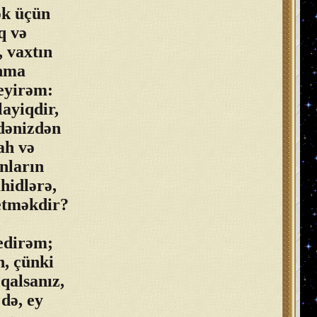
mək üçün
q və
, vaxtın
ınma
eyirəm:
layiqdir,
 dənizdən
ah və
onların
hidlərə,
etməkdir?
 edirəm;
n, çünki
 qalsanız,
də, ey