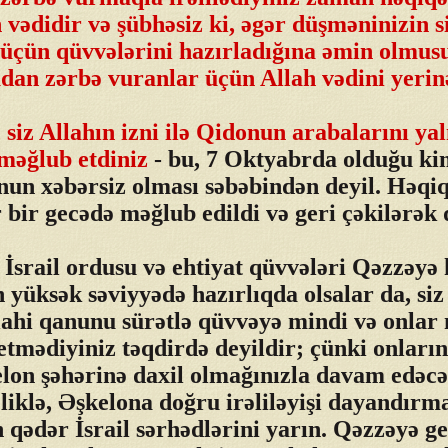
 vədidir və şübhəsiz ki, əgər düşməninizin si
üçün qüvvələrini hazırladığına əmin olmus
an zərbə vuranlar üçün Allah vədini yerinə
 siz Allahın izni ilə Qidonun arabalarını yal
məğlub etdiniz
- bu, 7 Oktyabrda olduğu kim
un xəbərsiz olması səbəbindən deyil. Həqi
r bir gecədə məğlub edildi və geri çəkilərək 
İsrail ordusu və ehtiyat qüvvələri Qəzzəy
 yüksək səviyyədə hazırlıqda olsalar da, siz
ahi qanunu sürətlə qüvvəyə mindi və onlar 
mədiyiniz təqdirdə deyildir; çünki onların q
lon şəhərinə daxil olmağınızla davam edəcə
liklə, Əşkelona doğru irəliləyişi dayandırm
ədər İsrail sərhədlərini yarın. Qəzzəyə g