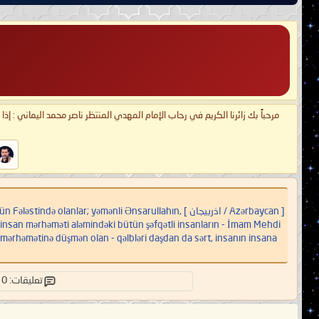
مرحباً بك زائرنا الكريم في رحاب الإمام المهدي المنتظر ناصر محمد اليماني : إذ
[ Azərbaycan / اذربيجان ] lar; yəmənli Ənsarullahın
ən, insan mərhəməti aləmindəki bütün şəfqətli insanların - İmam Mehdi
mərhəmətinə düşmən olan - qəlbləri daşdan da sərt, insanın insana
تعليقات: 0