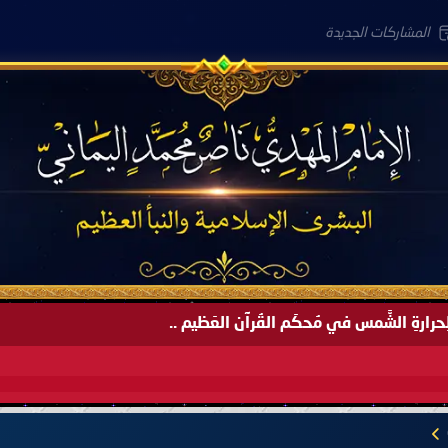
المشاركات الجديدة
لعَامِكم هذا (1445 هـ) ..