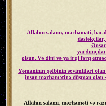
Allahın salamı, mərhəməti, bərəkə
dəstəkçilər
Ənsar
yardımçılar
olsun. Və dini və ya irqi fərq etm
Yəmaninin qəlbinin sevimliləri olan
insan mərhəmətinə düşmən olan -
Allahın salamı, mərhəməti və razıl