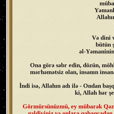
mübar
Yəmənli
Allahı
Və dini 
bütün 
əl-Yəmaninin 
Ona görə səbr edin, dözün, möh
mərhəmətsiz olan, insanın insan
İndi isə, Allahın adı ilə - Ondan baş
ki, Allah hər ş
Görmürsünüzmü, ey mübarək Qəzzəd
gəldiyiniz və onlara qabaqcadan