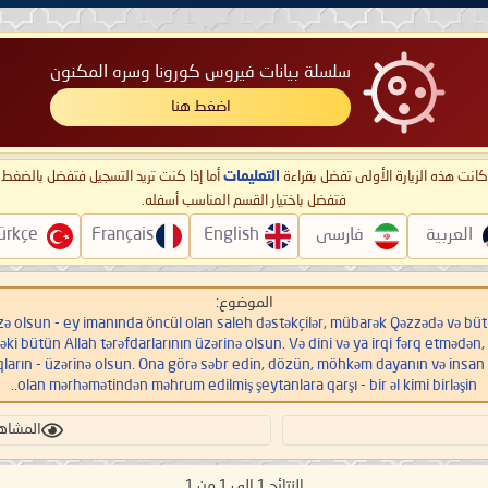
سلسلة بيانات فيروس كورونا وسره المكنون
اضغط هنا
ا كانت هذه الزيارة الأولى تفضل بقراءة
التعليمات
أما إذا كنت تريد التسجيل فتفضل بالضغ
فتفضل باختيار القسم المناسب أسفله.
العربية
فارسی
English
Français
ürkçe
الموضوع:
sun - ey imanında öncül olan saleh dəstəkçilər, mübarək Qəzzədə və bütün Fələstində olan
dəki bütün Allah tərəfdarlarının üzərinə olsun. Və dini və ya irqi fərq etməd
qların - üzərinə olsun. Ona görə səbr edin, dözün, möhkəm dayanın və insan 
olan mərhəmətindən məhrum edilmiş şeytanlara qarşı - bir əl kimi birləşin..
المشاهدات:
النتائج 1 إلى 1 من 1