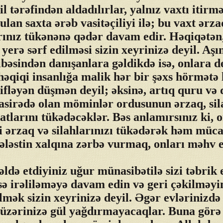
il tərəfindən aldadılırlar, yalnız vaxtı itir
ulan saxta ərəb vasitəçiliyi ilə; bu vaxt ərza
rınız tükənənə qədər davam edir. Həqiqətən
 yerə sərf edilməsi sizin xeyrinizə deyil. Aş
bəsindən danışanlara gəldikdə isə, onlara d
həqiqi insanlığa malik hər bir şəxs hörmətə 
ifləyən düşmən deyil; əksinə, artıq quru və
sirədə olan möminlər ordusunun ərzaq, sil
atlarını tükədəcəklər. Bəs anlamırsınız ki, 
 ərzaq və silahlarınızı tükədərək həm müca
ələstin xalqına zərbə vurmaq, onları məhv 
ldə etdiyiniz uğur münasibətilə sizi təbrik
sə irəliləməyə davam edin və geri çəkilməyi
lmək sizin xeyrinizə deyil. Əgər evlərinizdə
 üzərinizə gül yağdırmayacaqlar. Buna görə 