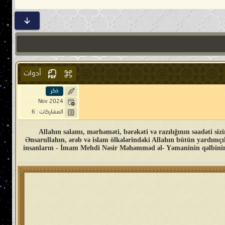
أدوات
ذكر
Nov 2024
المشاركات : 6
Allahın salamı, mərhəməti, bərəkəti və razılığının səadəti sizin üzəri
Ənsarullahın, ərəb və islam ölkələrindəki Allahın bütün yardımçıl
insanların - İmam Mehdi Nəsir Məhəmməd əl- Yəmaninin qəlbinin s