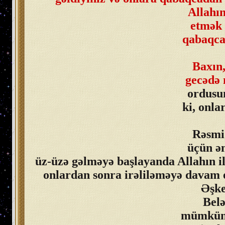
Allahın
etmək 
qabaqcad
Baxın,
gecədə 
ordusun
ki, onla
Rəsmi 
üçün ən
üz-üzə gəlməyə başlayanda Allahın il
onlardan sonra irəliləməyə davam et
Əşke
Belə
mümkün q