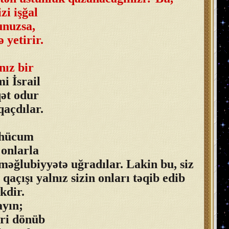
zi işğal
unuzsa,
 yetirir.
nız bir
i İsrail
qət odur
qaçdılar.
ə hücum
 onlarla
məğlubiyyətə uğradılar. Lakin bu, siz
açışı yalnız sizin onları təqib edib
kdir.
ayın;
eri dönüb