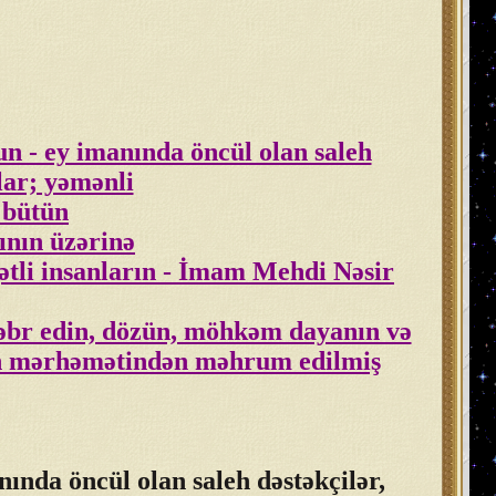
sun - ey imanında öncül olan saleh
lar; yəmənli
 bütün
ının üzərinə
qətli insanların - İmam Mehdi Nəsir
 səbr edin, dözün, möhkəm dayanın və
lan mərhəmətindən məhrum edilmiş
nında öncül olan saleh dəstəkçilər,