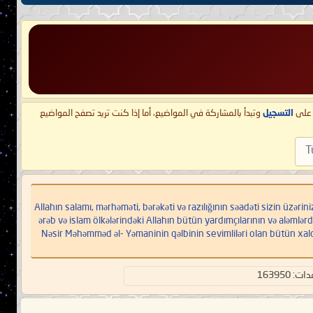
ط على
التسجيل
وتبدأ بالمشاركة في المواضيع، أما إذا كنت تريد تصفح المواضيع
T
Allahın salamı, mərhəməti, bərəkəti və razılığının səadəti sizin üzərinizə ol,
ərəb və islam ölkələrindəki Allahın bütün yardımçılarının və aləmlər
Nəsir Məhəmməd əl- Yəmaninin qəlbinin sevimliləri olan bütün xal
 163950