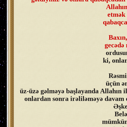
Allahın
etmək 
qabaqcad
Baxın,
gecədə 
ordusun
ki, onla
Rəsmi 
üçün ən
üz-üzə gəlməyə başlayanda Allahın il
onlardan sonra irəliləməyə davam et
Əşke
Belə
mümkün q