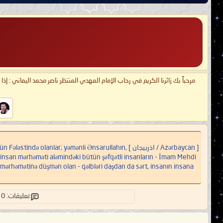
مرحباً بك زائرنا الكريم في رحاب الإمام المهدي المنتظر ناصر محمد اليماني : إذ
[ Azərbaycan / اذربيجان ] lar; yəmənli Ənsarullahın
ən, insan mərhəməti aləmindəki bütün şəfqətli insanların - İmam Mehdi
mərhəmətinə düşmən olan - qəlbləri daşdan da sərt, insanın insana
تعليقات: 0