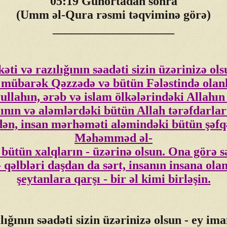
05:19 Günortadan sonra
(Umm əl-Qura rəsmi təqviminə görə)
____________________
ti və razılığının səadəti sizin üzərinizə ol
, mübarək Qəzzədə və bütün Fələstində olan
ullahın, ərəb və islam ölkələrindəki Allahın
ının və aləmlərdəki bütün Allah tərəfdarlar
ədən, insan mərhəməti aləmindəki bütün şəf
Məhəmməd əl-
 bütün xalqların - üzərinə olsun. Ona görə
 qəlbləri daşdan da sərt, insanın insana o
şeytanlara qarşı - bir əl kimi birləşin.
ığının səadəti sizin üzərinizə olsun - ey ima