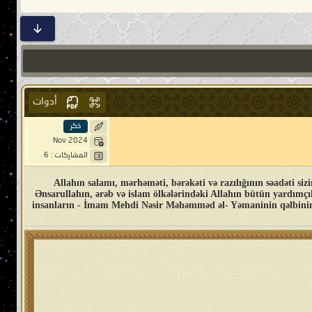
أدوات
ذكر
Nov 2024
المشاركات : 6
Allahın salamı, mərhəməti, bərəkəti və razılığının səadəti sizin üzəri
Ənsarullahın, ərəb və islam ölkələrindəki Allahın bütün yardımçıl
insanların - İmam Mehdi Nəsir Məhəmməd əl- Yəmaninin qəlbinin s