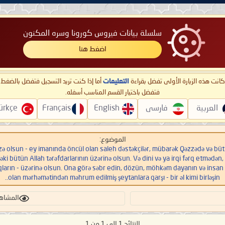
سلسلة بيانات فيروس كورونا وسره المكنون
اضغط هنا
ا كانت هذه الزيارة الأولى تفضل بقراءة
التعليمات
أما إذا كنت تريد التسجيل فتفضل بالضغ
فتفضل باختيار القسم المناسب أسفله.
العربية
فارسی
English
Français
ürkçe
الموضوع:
sun - ey imanında öncül olan saleh dəstəkçilər, mübarək Qəzzədə və bütün Fələstində olan
dəki bütün Allah tərəfdarlarının üzərinə olsun. Və dini və ya irqi fərq etməd
qların - üzərinə olsun. Ona görə səbr edin, dözün, möhkəm dayanın və insan 
olan mərhəmətindən məhrum edilmiş şeytanlara qarşı - bir əl kimi birləşin..
المشاهدات:
النتائج 1 إلى 1 من 1