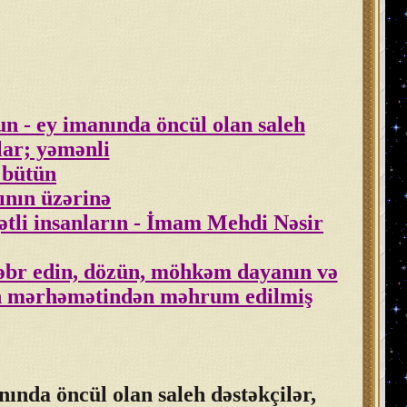
sun - ey imanında öncül olan saleh
lar; yəmənli
 bütün
ının üzərinə
qətli insanların - İmam Mehdi Nəsir
 səbr edin, dözün, möhkəm dayanın və
lan mərhəmətindən məhrum edilmiş
nında öncül olan saleh dəstəkçilər,