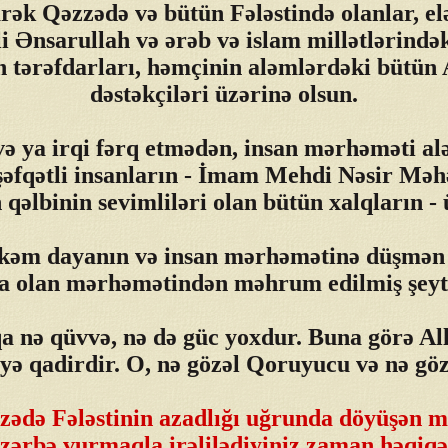
ək Qəzzədə və bütün Fələstində olanlar, el
 Ənsarullah və ərəb və islam millətlərində
n tərəfdarları, həmçinin aləmlərdəki bütün 
dəstəkçiləri üzərinə olsun.
və ya irqi fərq etmədən, insan mərhəməti a
şəfqətli insanların - İmam Mehdi Nəsir M
qəlbinin sevimliləri olan bütün xalqların - 
kəm dayanın və insan mərhəmətinə düşmən ol
a olan mərhəmətindən məhrum edilmiş şeytan
qa nə qüvvə, nə də güc yoxdur. Buna görə All
eyə qadirdir. O, nə gözəl Qoruyucu və nə gö
ə Fələstinin azadlığı uğrunda döyüşən m
 zərbə vurmaqla irəlilədiyiniz zaman həqiqə