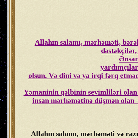
Allahın salamı, mərhəməti, bərəkə
dəstəkçilər
Ənsar
yardımçılar
olsun. Və dini və ya irqi fərq etm
Yəmaninin qəlbinin sevimliləri olan
insan mərhəmətinə düşmən olan -
Allahın salamı, mərhəməti və razıl