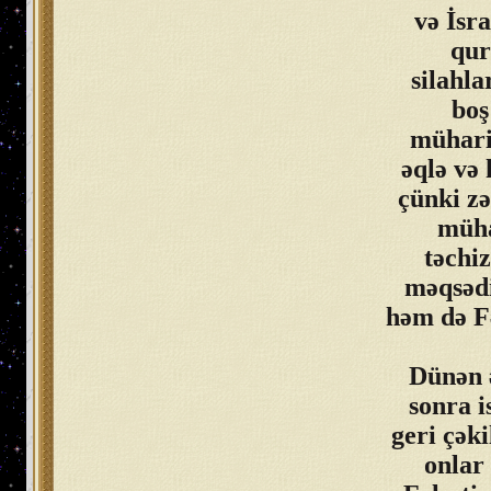
və İsra
qur
silahla
boş
mühari
əqlə və 
çünki zə
müha
təchiz
məqsədi
həm də F
Dünən ə
sonra i
geri çəki
onlar