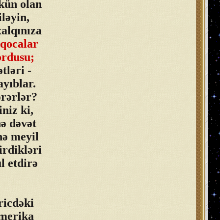
kün olan
ləyin,
alqınıza
 qocalar
ordusu;
tləri -
yıblar.
ərərlər?
niz ki,
hə dəvət
hə meyil
irdikləri
l etdirə
ricdəki
Amerika