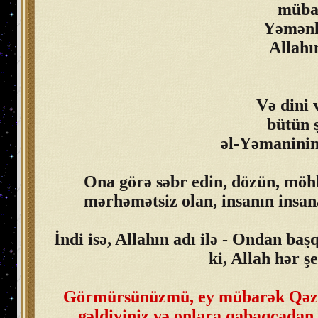
mübar
Yəmənli
Allahı
Və dini 
bütün 
əl-Yəmaninin 
Ona görə səbr edin, dözün, möh
mərhəmətsiz olan, insanın insan
İndi isə, Allahın adı ilə - Ondan baş
ki, Allah hər ş
Görmürsünüzmü, ey mübarək Qəzzəd
gəldiyiniz və onlara qabaqcadan