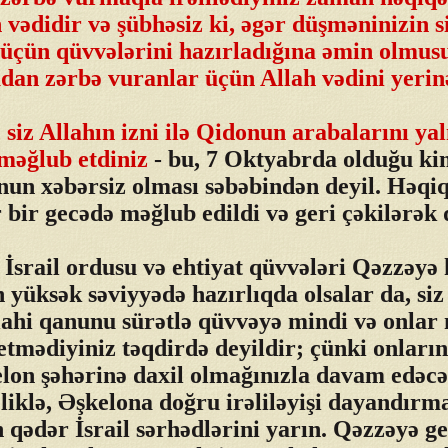
 vədidir və şübhəsiz ki, əgər düşməninizin si
üçün qüvvələrini hazırladığına əmin olmus
an zərbə vuranlar üçün Allah vədini yerinə
 siz Allahın izni ilə Qidonun arabalarını yal
məğlub etdiniz
- bu, 7 Oktyabrda olduğu kim
un xəbərsiz olması səbəbindən deyil. Həqi
r bir gecədə məğlub edildi və geri çəkilərək 
İsrail ordusu və ehtiyat qüvvələri Qəzzəy
 yüksək səviyyədə hazırlıqda olsalar da, siz
ahi qanunu sürətlə qüvvəyə mindi və onlar 
mədiyiniz təqdirdə deyildir; çünki onların q
lon şəhərinə daxil olmağınızla davam edəcə
liklə, Əşkelona doğru irəliləyişi dayandırm
ədər İsrail sərhədlərini yarın. Qəzzəyə g