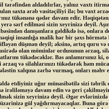
il tərəfindən aldadılırlar, yalnız vaxtı itir
ulan saxta ərəb vasitəçiliyi ilə; bu vaxt ərza
rınız tükənənə qədər davam edir. Həqiqətən
 yerə sərf edilməsi sizin xeyrinizə deyil. Aş
bəsindən danışanlara gəldikdə isə, onlara d
həqiqi insanlığa malik hər bir şəxs hörmətə 
ifləyən düşmən deyil; əksinə, artıq quru və
sirədə olan möminlər ordusunun ərzaq, sil
atlarını tükədəcəklər. Bəs anlamırsınız ki, 
 ərzaq və silahlarınızı tükədərək həm müca
ələstin xalqına zərbə vurmaq, onları məhv 
ldə etdiyiniz uğur münasibətilə sizi təbrik
sə irəliləməyə davam edin və geri çəkilməyi
lmək sizin xeyrinizə deyil. Əgər evlərinizdə
 üzərinizə gül yağdırmayacaqlar. Buna görə 