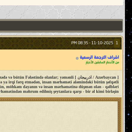
08:35 PM
11-10-2025 -
1
اشراف الترجمة الرسمية
من الأنصار السابقين الأخيار
[ Azərbaycan / اذربيجان ] tində olanlar; yəmənli
və ya irqi fərq etmədən, insan mərhəməti aləmindəki bütün şəfqətli
özün, möhkəm dayanın və insan mərhəmətinə düşmən olan - qəlbləri
həmətindən məhrum edilmiş şeytanlara qarşı - bir əl kimi birləşin..