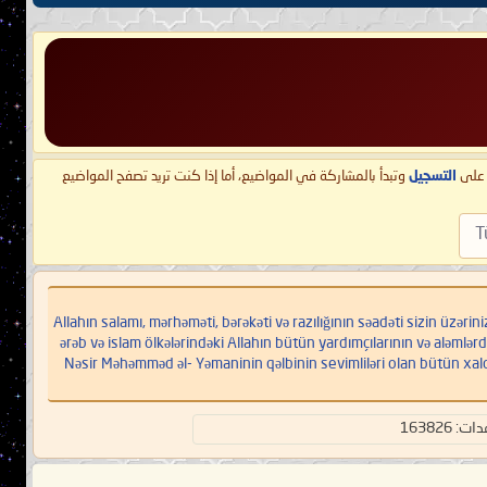
ط على
التسجيل
وتبدأ بالمشاركة في المواضيع، أما إذا كنت تريد تصفح المواضيع
T
Allahın salamı, mərhəməti, bərəkəti və razılığının səadəti sizin üzərinizə ol,
ərəb və islam ölkələrindəki Allahın bütün yardımçılarının və aləmlər
Nəsir Məhəmməd əl- Yəmaninin qəlbinin sevimliləri olan bütün xal
 163826