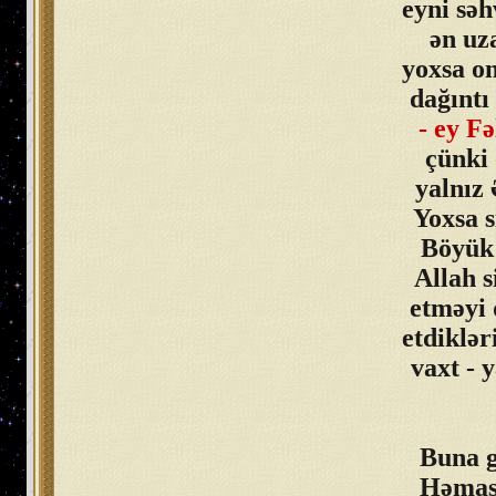
eyni sə
ən uz
yoxsa o
dağıntı
- ey F
çünki 
yalnız
Yoxsa s
Böyük 
Allah s
etməyi 
etdiklər
vaxt - 
Buna g
Həması