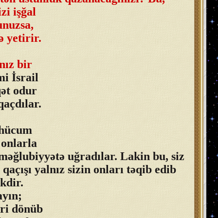
zi işğal
unuzsa,
 yetirir.
nız bir
i İsrail
qət odur
qaçdılar.
ə hücum
 onlarla
məğlubiyyətə uğradılar. Lakin bu, siz
açışı yalnız sizin onları təqib edib
kdir.
ayın;
eri dönüb