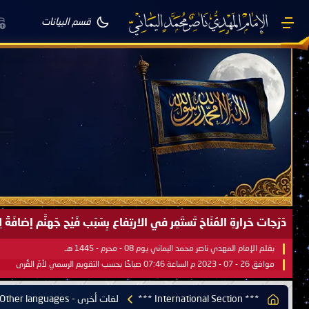
قسم البيانات
صَيْفُ سَقَرَ يَبدأُ في اجتياحِ شِتاءِ القُطبِ الشَّمالي كَما وعَدناكُم بالحقِّ 
بقلم الإمام المهدي ناصر محمد اليماني يوم 18 - جمادى الآخرة - 1445 هـ
موافق 31 - 12 - 2023 م الساعة 07:44 صباحًا بحسب التقويم الرسمي لأمّ القُرى
*** International Section ***
لغات أخرى - Other languages