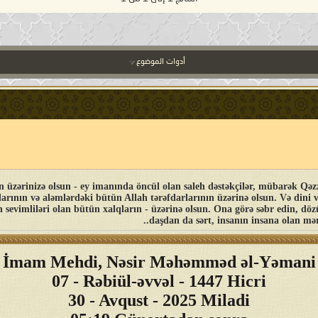
أدوات الموضوع
nizə olsun - ey imanında öncül olan saleh dəstəkçilər, mübarək Qəzzədə və bütün Fələs
arının və aləmlərdəki bütün Allah tərəfdarlarının üzərinə olsun. Və dini 
evimliləri olan bütün xalqların - üzərinə olsun. Ona görə səbr edin, d
daşdan da sərt, insanın insana olan mər
İmam Mehdi, Nəsir Məhəmməd əl-Yəmani
07 - Rəbiül-əvvəl - 1447 Hicri
30 - Avqust - 2025 Miladi