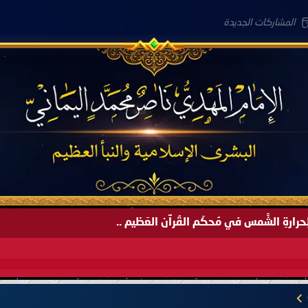
المشاركات الجديدة
لعَامِكم هذا (1445 هـ) ..