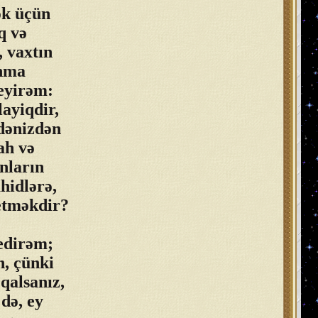
mək üçün
q və
, vaxtın
ınma
eyirəm:
layiqdir,
 dənizdən
ah və
onların
hidlərə,
etməkdir?
 edirəm;
n, çünki
 qalsanız,
də, ey