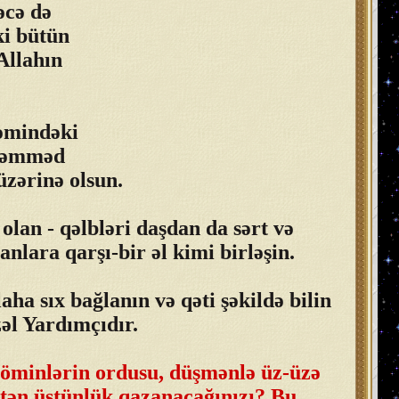
əcə də
ki bütün
Allahın
ləmindəki
əhəmməd
üzərinə olsun.
an - qəlbləri daşdan da sərt və
lara qarşı-bir əl kimi birləşin.
aha sıx bağlanın və qəti şəkildə bilin
zəl Yardımçıdır.
öminlərin ordusu, düşmənlə üz-üzə
tən üstünlük qazanacağınızı? Bu,