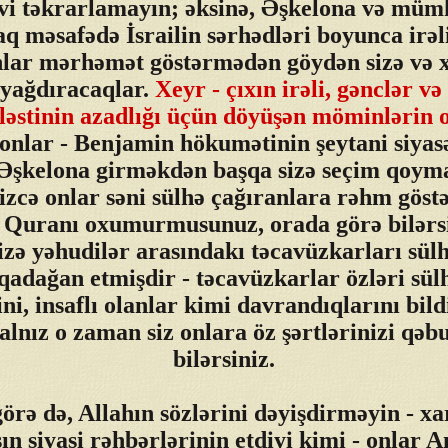
hvi təkrarlamayın; əksinə, Əşkelona və müm
aq məsafədə İsrailin sərhədləri boyunca irəli
nlar mərhəmət göstərmədən göydən sizə və x
 yağdıracaqlar.
Xeyr - çıxın irəli, gənclər və
ələstinin azadlığı üçün döyüşən möminlərin 
onlar - Benjamin hökumətinin şeytani siyasə
 Əşkelona girməkdən başqa sizə seçim qoyma
izcə onlar səni sülhə çağıranlara rəhm göst
Quranı oxumurmusunuz, orada görə bilərsi
izə yəhudilər arasındakı təcavüzkarları sül
qadağan etmişdir - təcavüzkarlar özləri sül
ini, insaflı olanlar kimi davrandıqlarını bild
yalnız o zaman siz onlara öz şərtlərinizi qəbu
bilərsiniz.
örə də, Allahın sözlərini dəyişdirməyin - xa
n siyasi rəhbərlərinin etdiyi kimi - onlar 