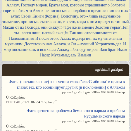
Аллаху, Господу миров. Братья мои, которые спрашивают о Золотой
горе: знайте, что Аллах не ниспосылал подобного предписания в ясных
аятах Своей Книги (Корана). Воистину, это – лишь выдуманное
знамение, приписываемое ложью, так что, когда к ним придет истинный
Махди от их Господа, они скажут: «Где же знамение Золотой горы? Нет,
ты – всего лишь наглый лжец!» Так они отворачиваются от
Напоминания. И после этого Аллах подвергнет их мучительным
мучениям. Достаточно нам Аллаха, и Он — лучший Устроитель дел. И
мир посланникам, и вся хвала Аллаху, Господу миров. Ваш брат, Имам
Насер Мухаммад аль-Йамани
المواضيع المتشابهه
Фатва (постановление) о значении слова "аль-Саабиина" в целом в
глазах тех, кто ассоциирует других [в поклонении] с Аллахом
بواسطة Follow the Truth في المنتدى русский
مشاركات:
0
آخر مشاركة:
24-06-2021,
01:40 PM
Фатва решения проблемы йеменского народа и проблем
мусульманского народа
بواسطة Follow the Truth في المنتدى русский
مشاركات:
0