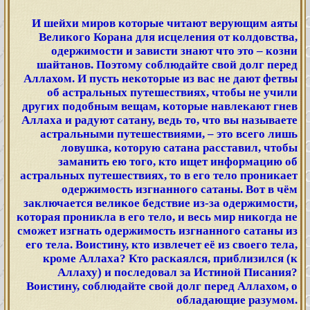
И шейхи миров которые читают верующим аяты
Великого Корана для исцеления от колдовства,
одержимости и зависти знают что это – козни
шайтанов. Поэтому соблюдайте свой долг перед
Аллахом. И пусть некоторые из вас не дают фетвы
об астральных путешествиях, чтобы не учили
других подобным вещам, которые навлекают гнев
Аллаха и радуют сатану, ведь то, что вы называете
астральными путешествиями, – это всего лишь
ловушка, которую сатана расставил, чтобы
заманить ею того, кто ищет информацию об
астральных путешествиях, то в его тело проникает
одержимость изгнанного сатаны. Вот в чём
заключается великое бедствие из-за одержимости,
которая проникла в его тело, и весь мир никогда не
сможет изгнать одержимость изгнанного сатаны из
его тела. Воистину, кто извлечет её из своего тела,
кроме Аллаха? Кто раскаялся, приблизился (к
Аллаху) и последовал за Истиной Писания?
Воистину, соблюдайте свой долг перед Аллахом, о
обладающие разумом.