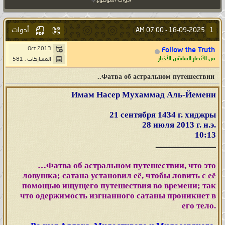
أدوات الموضوع
أدوات
1
07:00 AM
18-09-2025 -
Oct 2013
Follow the Truth
من الأنصار السابقين الأخيار
المشاركات : 581
Фатва об астральном путешествии..
Имам Насер Мухаммад Аль-Йемени
21 сентября 1434 г. хиджры
28 июля 2013 г. н.э.
10:13
ــــــــــــــــــــــــ
…Фатва об астральном путешествии, что это
ловушка; сатана установил её, чтобы ловить с её
помощью ищущего путешествия во времени; так
что одержимость изгнанного сатаны проникнет в
его тело.