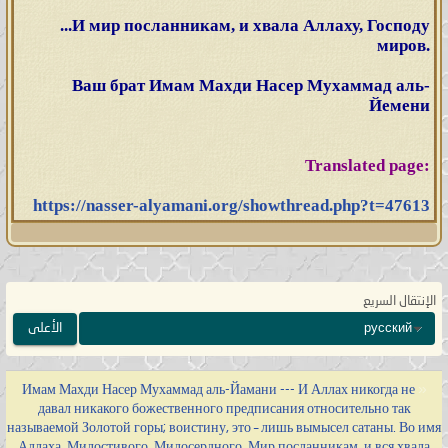
...И мир посланникам, и хвала Аллаху, Господу
миров.
Ваш брат Имам Махди Насер Мухаммад аль-
Йемени
Translated page:
https://nasser-alyamani.org/showthread.php?t=47613
الإنتقال السريع
الأعلى
русский
Имам Махди Насер Мухаммад аль-Йамани --- И Аллах никогда не
«
давал никакого божественного предписания относительно так
называемой Золотой горы; воистину, это – лишь вымысел сатаны. Во имя
Аллаха, Милостивого, Милосердного. Мир посланникам, и вся хвала