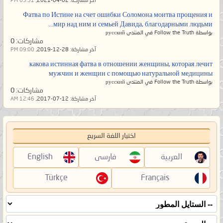
آخر مشاركة:
02-04-2021,
03:31 PM
Фатва по Истине на счет ошибки Соломона моитва прощения и
мир над ним и семьей Давида, благодарными людьми...
بواسطة Follow the Truth في المنتدى русский
مشاركات:
0
آخر مشاركة:
28-12-2019,
09:00 PM
какова истинная фатва в отношении женщины, которая лечит
мужчин и женщин с помощью натуральной медицины
بواسطة Follow the Truth في المنتدى русский
مشاركات:
0
آخر مشاركة:
12-07-2017,
12:46 AM
اختيار اللغة السريع
العربية
فارسی
English
Türkçe
Français