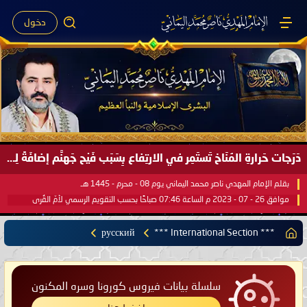
دخول
دَرَجات حَرارةِ المُنَاخ تَستَمِر في الارتِفاع بِسَبَب فَيْح جَهنَّم إضافَةً لِحرارةِ الشَّمس في مُحكَم القُرآن العَظيم ..
بقلم الإمام المهدي ناصر محمد اليماني يوم 08 - محرم - 1445 هـ
موافق 26 - 07 - 2023 م الساعة 07:46 صباحًا بحسب التقويم الرسمي لأمّ القُرى
русский
*** International Section ***
سلسلة بيانات فيروس كورونا وسره المكنون