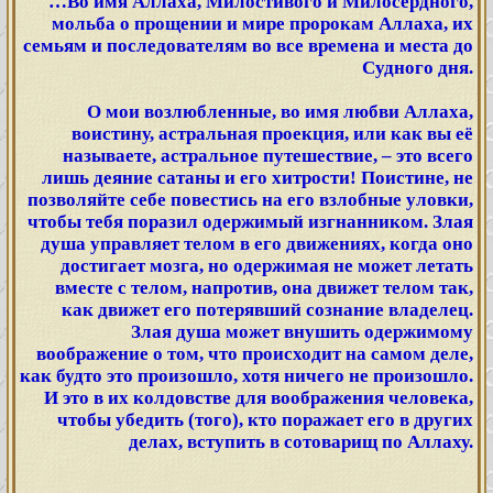
…Во имя Аллаха, Милостивого и Милосердного,
мольба о прощении и мире пророкам Аллаха, их
семьям и последователям во все времена и места до
Судного дня.
О мои возлюбленные, во имя любви Аллаха,
воистину, астральная проекция, или как вы её
называете, астральное путешествие, – это всего
лишь деяние сатаны и его хитрости! Поистине, не
позволяйте себе повестись на его взлобные уловки,
чтобы тебя поразил одержимый изгнанником. Злая
душа управляет телом в его движениях, когда оно
достигает мозга, но одержимая не может летать
вместе с телом, напротив, она движет телом так,
как движет его потерявший сознание владелец.
Злая душа может внушить одержимому
воображение о том, что происходит на самом деле,
как будто это произошло, хотя ничего не произошло.
И это в их колдовстве для воображения человека,
чтобы убедить (того), кто поражает его в других
делах, вступить в сотоварищ по Аллаху.