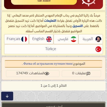
اضغط هنا
مرحباً بك زائرنا الكريم في رحاب الإمام المهدي المنتظر ناصر محمد اليماني : إذا
كانت هذه الزيارة الأولى تفضل بقراءة
التعليمات
أما إذا كنت تريد التسجيل فتفضل
بالضغط على
التسجيل
وتبدأ بالمشاركة في المواضيع، أما إذا كنت تريد تصفح
المواضيع فتفضل باختيار القسم المناسب أسفله.
العربية
فارسی
English
Français
Türkçe
الموضوع:
Фатва об астральном путешествии..
تعليقات: 0
المشاهدات: 174749
النتائج 1 إلى 1 من 1