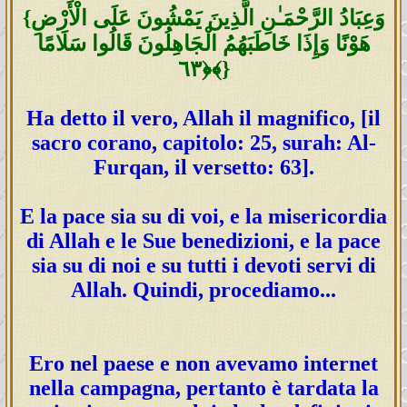
{وَعِبَادُ الرَّحْمَـٰنِ الَّذِينَ يَمْشُونَ عَلَى الْأَرْضِ
هَوْنًا وَإِذَا خَاطَبَهُمُ الْجَاهِلُونَ قَالُوا سَلَامًا
﴿٦٣﴾}
Ha detto il vero, Allah il magnifico, [il
sacro corano, capitolo: 25, surah: Al-
Furqan, il versetto: 63].
E la pace sia su di voi, e la misericordia
di Allah e le Sue benedizioni, e la pace
sia su di noi e su tutti i devoti servi di
Allah. Quindi, procediamo...
Ero nel paese e non avevamo internet
nella campagna, pertanto è tardata la