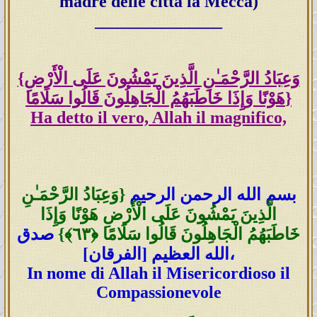
madre delle città la Mecca)
_______________
{وَعِبَادُ الرَّحْمَـٰنِ الَّذِينَ يَمْشُونَ عَلَى الْأَرْضِ
هَوْنًا وَإِذَا خَاطَبَهُمُ الْجَاهِلُونَ قَالُوا سَلَامًا}
Ha detto il vero, Allah il magnifico,
بسم الله الرحمن الرحيم
{وَعِبَادُ الرَّحْمَـٰنِ
الَّذِينَ يَمْشُونَ عَلَى الْأَرْضِ هَوْنًا وَإِذَا
خَاطَبَهُمُ الْجَاهِلُونَ قَالُوا سَلَامًا ﴿٦٣﴾}
صدق
الله العظيم [الفرقان]،
In nome di Allah il Misericordioso il
Compassionevole