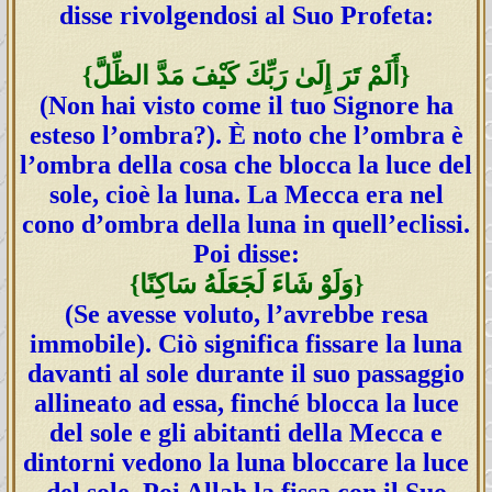
disse rivolgendosi al Suo Profeta:
{أَلَمْ تَرَ إِلَىٰ رَبِّكَ كَيْفَ مَدَّ الظِّلَّ}
(Non hai visto come il tuo Signore ha
esteso l’ombra?). È noto che l’ombra è
l’ombra della cosa che blocca la luce del
sole, cioè la luna. La Mecca era nel
cono d’ombra della luna in quell’eclissi.
Poi disse:
{وَلَوْ شَاءَ لَجَعَلَهُ سَاكِنًا}
(Se avesse voluto, l’avrebbe resa
immobile). Ciò significa fissare la luna
davanti al sole durante il suo passaggio
allineato ad essa, finché blocca la luce
del sole e gli abitanti della Mecca e
dintorni vedono la luna bloccare la luce
del sole. Poi Allah la fissa con il Suo