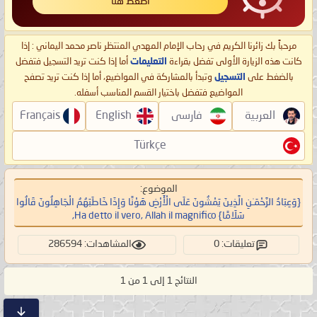
اضغط هنا
مرحباً بك زائرنا الكريم في رحاب الإمام المهدي المنتظر ناصر محمد اليماني : إذا
كانت هذه الزيارة الأولى تفضل بقراءة
التعليمات
أما إذا كنت تريد التسجيل فتفضل
بالضغط على
التسجيل
وتبدأ بالمشاركة في المواضيع، أما إذا كنت تريد تصفح
المواضيع فتفضل باختيار القسم المناسب أسفله.
العربية
فارسی
English
Français
Türkçe
الموضوع:
{وَعِبَادُ الرَّحْمَـٰنِ الَّذِينَ يَمْشُونَ عَلَى الْأَرْضِ هَوْنًا وَإِذَا خَاطَبَهُمُ الْجَاهِلُونَ قَالُوا
سَلَامًا} Ha detto il vero, Allah il magnifico,
تعليقات: 0
المشاهدات: 286594
النتائج 1 إلى 1 من 1