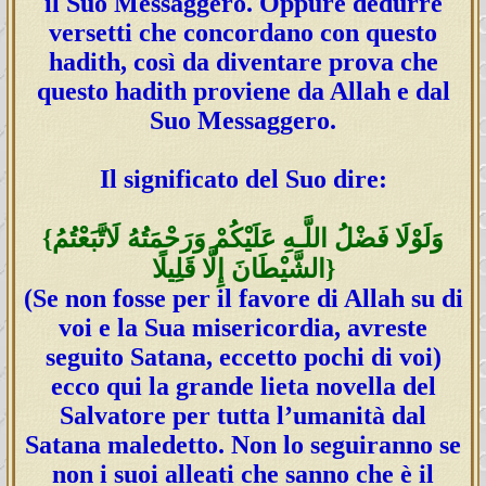
il Suo Messaggero. Oppure dedurre
versetti che concordano con questo
hadith, così da diventare prova che
questo hadith proviene da Allah e dal
Suo Messaggero.
Il significato del Suo dire:
{وَلَوْلَا فَضْلُ اللَّـهِ عَلَيْكُمْ وَرَ‌حْمَتُهُ لَاتَّبَعْتُمُ
الشَّيْطَانَ إِلَّا قَلِيلًا}
(Se non fosse per il favore di Allah su di
voi e la Sua misericordia, avreste
seguito Satana, eccetto pochi di voi)
ecco qui la grande lieta novella del
Salvatore per tutta l’umanità dal
Satana maledetto. Non lo seguiranno se
non i suoi alleati che sanno che è il