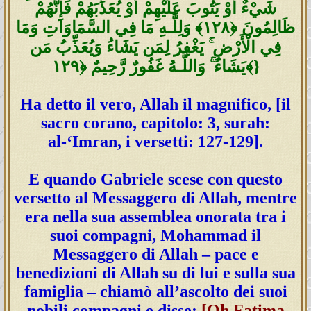
شَيْءٌ أَوْ يَتُوبَ عَلَيْهِمْ أَوْ يُعَذِّبَهُمْ فَإِنَّهُمْ
ظَالِمُونَ ﴿١٢٨﴾ وَلِلَّـهِ مَا فِي السَّمَاوَاتِ وَمَا
فِي الْأَرْ‌ضِ ۚ يَغْفِرُ‌ لِمَن يَشَاءُ وَيُعَذِّبُ مَن
يَشَاءُ ۚ وَاللَّـهُ غَفُورٌ‌ رَّ‌حِيمٌ ﴿١٢٩﴾}
Ha detto il vero, Allah il magnifico, [il
sacro corano, capitolo: 3, surah:
al-‘Imran, i versetti: 127-129].
E quando Gabriele scese con questo
versetto al Messaggero di Allah, mentre
era nella sua assemblea onorata tra i
suoi compagni, Mohammad il
Messaggero di Allah – pace e
benedizioni di Allah su di lui e sulla sua
famiglia – chiamò all’ascolto dei suoi
nobili compagni e disse:
[Oh Fatima