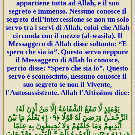
appartiene tutta ad Allah, e il suo
segreto è immenso. Nessuno conosce il
segreto dell’intercessione se non un solo
servo tra i servi di Allah, colui che Allah
circonda con il mezzo (al-wasila). Il
Messaggero di Allah disse soltanto: “E
spero che sia io”. Questo servo neppure
il Messaggero di Allah lo conosce,
perciò disse: “Spero che sia io”. Questo
servo è sconosciuto, nessuno conosce il
suo segreto se non il Vivente,
l’Autosussistente. Allah l’Altissimo dice:
{يَوْمَئِذٍ لَّا تَنفَعُ الشَّفَاعَةُ إِلَّا مَنْ أَذِنَ لَهُ
الرَّ‌حْمَـٰنُ وَرَ‌ضِيَ لَهُ قَوْلًا ﴿١٠٩﴾ يَعْلَمُ مَا بَيْنَ
أَيْدِيهِمْ وَمَا خَلْفَهُمْ وَلَا يُحِيطُونَ بِهِ عِلْمًا
﴿١١٠﴾ وَعَنَتِ الْوُجُوهُ لِلْحَيِّ الْقَيُّومِ وَقَدْ خَابَ