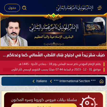
دخول
صَيْفُ سَقَرَ يَبدأُ في اجتياحِ شِتاءِ القُطبِ الشَّمالي كَما وعَدناكُم بالحقِّ لعَامِكم هذا (1445 هـ) ..
بقلم الإمام المهدي ناصر محمد اليماني يوم 18 - جمادى الآخرة - 1445 هـ
موافق 31 - 12 - 2023 م الساعة 07:44 صباحًا بحسب التقويم الرسمي لأمّ القُرى
Italiano
*** International Section ***
سلسلة بيانات فيروس كورونا وسره المكنون