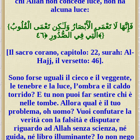
chi Allah non concede luce, non ha
alcuna luce:
{فَإِنَّهَا لَا تَعْمَى الْأَبْصَارُ وَلَـٰكِن تَعْمَى الْقُلُوبُ
الَّتِي فِي الصُّدُورِ ﴿٤٦﴾}
[Il sacro corano, capitolo: 22, surah: Al-
Hajj, il versetto: 46].
Sono forse uguali il cieco e il veggente,
le tenebre e la luce, l’ombra e il caldo
torrido? E tu non puoi far sentire chi è
nelle tombe. Allora qual è il tuo
problema, oh uomo? Vuoi confutare la
verità con la falsità e disputare
riguardo ad Allah senza scienza, né
guida, né libro illuminante? Io non nego