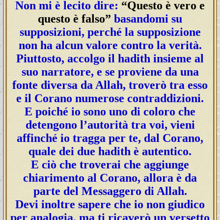
Non mi è lecito dire:
“Questo è vero e
questo è falso”
basandomi su
supposizioni, perché la supposizione
non ha alcun valore contro la verità.
Piuttosto, accolgo il hadith insieme al
suo narratore, e se proviene da una
fonte diversa da Allah, troverò tra esso
e il Corano numerose contraddizioni.
E poiché io sono uno di coloro che
detengono l’autorità tra voi, vieni
affinché io tragga per te, dal Corano,
quale dei due hadith è autentico.
E ciò che troverai che aggiunge
chiarimento al Corano, allora è da
parte del Messaggero di Allah.
Devi inoltre sapere che io non giudico
per analogia, ma ti ricaverò un versetto