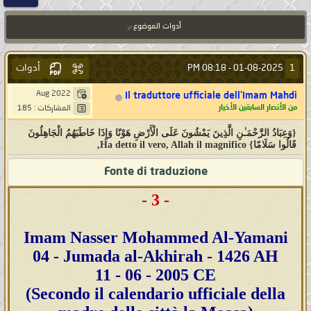
أدوات الموضوع
أدوات
1
08:18 PM
01-08-2025 -
Aug 2022
Il traduttore ufficiale dell'Imam Mahdi
من الأنصار السابقين الأخيار
المشاركات : 185
{وَعِبَادُ الرَّحْمَـٰنِ الَّذِينَ يَمْشُونَ عَلَى الْأَرْضِ هَوْنًا وَإِذَا خَاطَبَهُمُ الْجَاهِلُونَ
قَالُوا سَلَامًا} Ha detto il vero, Allah il magnifico,
Fonte di traduzione
- 3 -
Imam Nasser Mohammed Al-Yamani
04 - Jumada al-Akhirah - 1426 AH
11 - 06 - 2005 CE
(Secondo il calendario ufficiale della