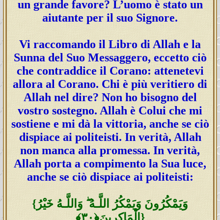
un grande favore? L’uomo è stato un
aiutante per il suo Signore.
Vi raccomando il Libro di Allah e la
Sunna del Suo Messaggero, eccetto ciò
che contraddice il Corano: attenetevi
allora al Corano. Chi è più veritiero di
Allah nel dire? Non ho bisogno del
vostro sostegno. Allah è Colui che mi
sostiene e mi dà la vittoria, anche se ciò
dispiace ai politeisti. In verità, Allah
non manca alla promessa. In verità,
Allah porta a compimento la Sua luce,
anche se ciò dispiace ai politeisti:
{وَيَمْكُرُونَ وَيَمْكُرُ اللَّـهُ ۖ وَاللَّـهُ خَيْرُ
الْمَاكِرِينَ﴿٣٠﴾‏}