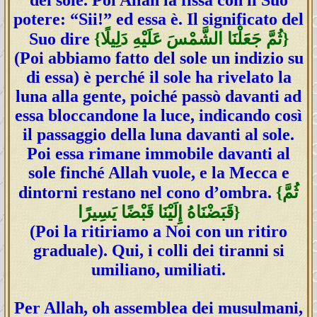
potere: “Sii!” ed essa è. Il significato del
{ثُمَّ جَعَلْنَا الشَّمْسَ عَلَيْهِ دَلِيلًا}
Suo dire
(Poi abbiamo fatto del sole un indizio su
di essa) è perché il sole ha rivelato la
luna alla gente, poiché passò davanti ad
essa bloccandone la luce, indicando così
il passaggio della luna davanti al sole.
Poi essa rimane immobile davanti al
sole finché Allah vuole, e la Mecca e
{ثُمَّ
dintorni restano nel cono d’ombra.
قَبَضْنَاهُ إِلَيْنَا قَبْضًا يَسِيرًا}
(Poi la ritiriamo a Noi con un ritiro
graduale). Qui, i colli dei tiranni si
umiliano, umiliati.
Per Allah, oh assemblea dei musulmani,