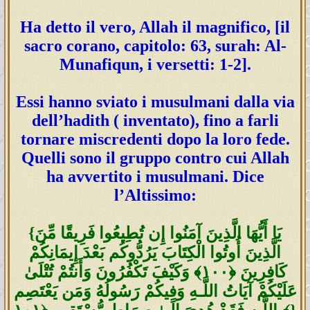
Ha detto il vero, Allah il magnifico, [il
sacro corano, capitolo: 63, surah: Al-
Munafiqun, i versetti: 1-2].
Essi hanno sviato i musulmani dalla via
dell’hadith ( inventato), fino a farli
tornare miscredenti dopo la loro fede.
Quelli sono il gruppo contro cui Allah
ha avvertito i musulmani. Dice
l’Altissimo:
{يَا أَيُّهَا الَّذِينَ آمَنُوا إِن تُطِيعُوا فَرِ‌يقًا مِّنَ
الَّذِينَ أُوتُوا الْكِتَابَ يَرُ‌دُّوكُم بَعْدَ إِيمَانِكُمْ
كَافِرِ‌ينَ ﴿١٠٠﴾ وَكَيْفَ تَكْفُرُ‌ونَ وَأَنتُمْ تُتْلَىٰ
عَلَيْكُمْ آيَاتُ اللَّـهِ وَفِيكُمْ رَ‌سُولُهُ وَمَن يَعْتَصِم