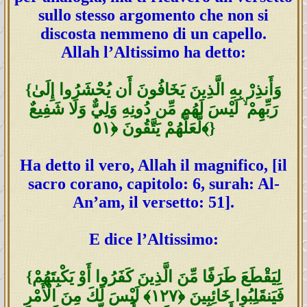
sullo stesso argomento che non si
discosta nemmeno di un capello.
Allah l’Altissimo ha detto:
{وَأَنذِرْ بِهِ الَّذِينَ يَخَافُونَ أَن يُحْشَرُوا إِلَىٰ
رَبِّهِمْ ۙ لَيْسَ لَهُم مِّن دُونِهِ وَلِيٌّ وَلَا شَفِيعٌ
لَّعَلَّهُمْ يَتَّقُونَ ﴿٥١﴾}
Ha detto il vero, Allah il magnifico, [il
sacro corano, capitolo: 6, surah: Al-
An’am, il versetto: 51].
E dice l’Altissimo:
{لِيَقْطَعَ طَرَ‌فًا مِّنَ الَّذِينَ كَفَرُ‌وا أَوْ يَكْبِتَهُمْ
فَيَنقَلِبُوا خَائِبِينَ ﴿١٢٧﴾ لَيْسَ لَكَ مِنَ الْأَمْرِ‌