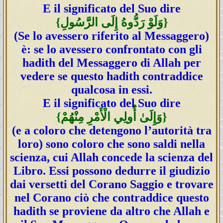
E il significato del Suo dire
{وَلَوْ رَدُّوهُ إِلَى الرَّسُولِ}
(Se lo avessero riferito al Messaggero)
è: se lo avessero confrontato con gli
hadith del Messaggero di Allah per
vedere se questo hadith contraddice
qualcosa in essi.
E il significato del Suo dire
{وَإِلَىٰ أُولِي الْأَمْرِ مِنْهُمْ}
(e a coloro che detengono l’autorità tra
loro) sono coloro che sono saldi nella
scienza, cui Allah concede la scienza del
Libro. Essi possono dedurre il giudizio
dai versetti del Corano Saggio e trovare
nel Corano ciò che contraddice questo
hadith se proviene da altro che Allah e