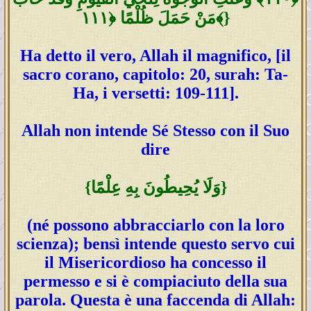
مَنْ حَمَلَ ظُلْمًا ﴿١١١﴾}
Ha detto il vero, Allah il magnifico, [il
sacro corano, capitolo: 20, surah: Ta-
Ha, i versetti: 109-111].
Allah non intende Sé Stesso con il Suo
dire
{وَلَا يُحِيطُونَ بِهِ عِلْمًا}
(né possono abbracciarlo con la loro
scienza); bensì intende questo servo cui
il Misericordioso ha concesso il
permesso e si è compiaciuto della sua
parola. Questa è una faccenda di Allah: