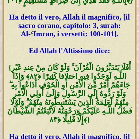
بِاللَّـهِ فَقَدْ هُدِيَ إِلَىٰ صِرَ‌اطٍ مُّسْتَقِيمٍ ﴿١٠١﴾}
Ha detto il vero, Allah il magnifico, [il
sacro corano, capitolo: 3, surah:
Al-‘Imran, i versetti: 100-101].
Ed Allah l'Altissimo dice:
{أَفَلَا يَتَدَبَّرُ‌ونَ الْقُرْ‌آنَ ۚ وَلَوْ كَانَ مِنْ عِندِ غَيْرِ‌
اللَّـهِ لَوَجَدُوا فِيهِ اختلافا كَثِيرً‌ا ﴿٨٢﴾ وَإِذَا
جَاءَهُمْ أَمْرٌ‌ مِّنَ الْأَمْنِ أَوِ الْخَوْفِ أَذَاعُوا بِهِ ۖ
وَلَوْ رَ‌دُّوهُ إِلَى الرَّ‌سُولِ وَإِلَىٰ أُولِي الْأَمْرِ‌
مِنْهُمْ لَعَلِمَهُ الَّذِينَ يَسْتَنبِطُونَهُ مِنْهُمْ ۗ وَلَوْلَا
فَضْلُ اللَّـهِ عَلَيْكُمْ وَرَ‌حْمَتُهُ لَاتَّبَعْتُمُ الشَّيْطَانَ
إِلَّا قَلِيلًا ﴿٨٣﴾}
Ha detto il vero, Allah il magnifico, [il