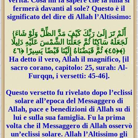
fermerà davanti al sole? Questo è il
significato del dire di Allah l’Altissimo:
{أَلَمْ تَرَ‌ إِلَىٰ رَ‌بِّكَ كَيْفَ مَدَّ الظِّلَّ وَلَوْ شَاءَ
لَجَعَلَهُ سَاكِنًا ثُمَّ جَعَلْنَا الشَّمْسَ عَلَيْهِ دَلِيلًا
﴿٤٥﴾ ثُمَّ قَبَضْنَاهُ إِلَيْنَا قَبْضًا يَسِيرً‌ا ﴿٤٦﴾}
Ha detto il vero, Allah il magnifico, [il
sacro corano, capitolo: 25, surah: Al-
Furqqn, i versetti: 45-46].
Questo versetto fu rivelato dopo l’eclissi
solare all’epoca del Messaggero di
Allah, pace e benedizioni di Allah su di
lui e sulla sua famiglia. Fu la prima
volta che il Messaggero di Allah osservò
un’eclissi solare. Allah l’Altissimo gli