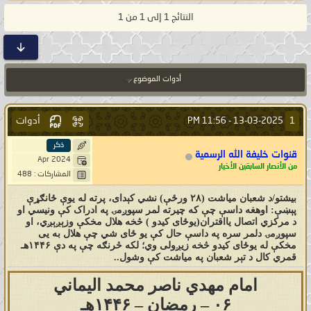
النتائج 1 إلى 1 من 1
أدوات الموضوع
أدوات
1
11:56 PM
13-03-2025 -
ذكر
قنوات خليفة الله الرسمية
Apr 2024
من الأنصار السابقين الأخيار
المشاركات : 488
بيشتو/د شعبان میاشت (۲۸ ورځې) نشي کېدای، پرته له یوې ځانګړې
پېښې: اوهغه داسې چې که چیرته لمر سپوږمۍ په ادراک کې ونیسي او
د مرکزي اتصال یااقتران(یوځای کیدو ) څخه هلال مخکې وزېږېږي، او
سپوږمۍ دلمر سره په داسې حال کې یو ځای شي چې هلال به یی
مخکې له یوځای کیدو څخه زیږولی وي؛ لکه څرنګه چې په دې ۱۴۴۶هـ
قمري کال د تېر شعبان په میاشت کې وشول..
امام مهدي ناصر محمد اليماني
۰۶ – رمضان – ۱۴۴۶هـ