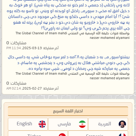
لانه وي راختلی (د جمعې د لمر ختو نه مخکې به پناه شي). او هر څوک به
د خپل افق له مخې د سپوږمۍ راختل او لوېدنه او ویني. نو تاسو به کله پوه
شئ ؟! آیا امام مهدي د داسې خلکو په منځ کې موجود دی چې دانسانان
په بڼه څاروي دي( د څارویو په شان دي خو د بشر بڼه لري)، پرته له هغو
چې الله پرې رحم کړی وي؟ نو ولې ایمان نه راوړئ؟!
بواسطة قنوات خليفة الله الرسمية في المنتدى The Global Channel of Imam mahdi
nasser mohamed alyamani
مشاركات:
0
آخر مشاركة:
13-03-2025,
11:34 PM
بيشتو/سپوږمۍ به د شعبان په ۲۸مه د لمر سره یوځای شي، په داسې حال
کې چې دنوي میاشتې هلال به زیږولی وي، د پنجشنبې په ماښام، د
جمعې په مبارکه شپه چې رمضان د لومړۍ شپې سره برابره ده..
بواسطة قنوات خليفة الله الرسمية في المنتدى The Global Channel of Imam mahdi
nasser mohamed alyamani
مشاركات:
0
آخر مشاركة:
27-02-2025,
02:14 AM
اختيار اللغة السريع
العربية
فارسی
English