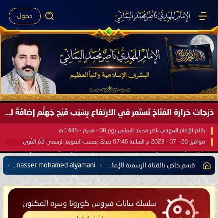
دخول
دَرَجات حَرارةِ المُنَاخ تَستَمِر في الارتِفاع بِسَبَب فَيْح جَهنَّم إضافَةً لِحرارةِ الشَّمس في مُحكَم القُرآن العَظيم ..
بقلم الإمام المهدي ناصر محمد اليماني يوم 08 - محرم - 1445 هـ
موافق 26 - 07 - 2023 م الساعة 07:46 صباحًا بحسب التقويم الرسمي لأمّ القُرى
قسم خاص بالقناة الرسمية للإمام المهدي ناصر محمد اليماني على اليوتيوب
The Global Channel of Imam mahdi nasser mohamed alyamani
سلسلة بيانات فيروس كورونا وسره المكنون