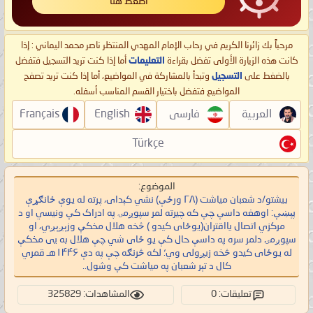
اضغط هنا
مرحباً بك زائرنا الكريم في رحاب الإمام المهدي المنتظر ناصر محمد اليماني : إذا
كانت هذه الزيارة الأولى تفضل بقراءة
التعليمات
أما إذا كنت تريد التسجيل فتفضل
بالضغط على
التسجيل
وتبدأ بالمشاركة في المواضيع، أما إذا كنت تريد تصفح
المواضيع فتفضل باختيار القسم المناسب أسفله.
العربية
فارسی
English
Français
Türkçe
الموضوع:
بيشتو/د شعبان میاشت (۲۸ ورځې) نشي کېدای، پرته له یوې ځانګړې
پېښې: اوهغه داسې چې که چیرته لمر سپوږمۍ په ادراک کې ونیسي او د
مرکزي اتصال یااقتران(یوځای کیدو ) څخه هلال مخکې وزېږېږي، او
سپوږمۍ دلمر سره په داسې حال کې یو ځای شي چې هلال به یی مخکې
له یوځای کیدو څخه زیږولی وي؛ لکه څرنګه چې په دې ۱۴۴۶هـ قمري
کال د تېر شعبان په میاشت کې وشول..
تعليقات: 0
المشاهدات: 325829