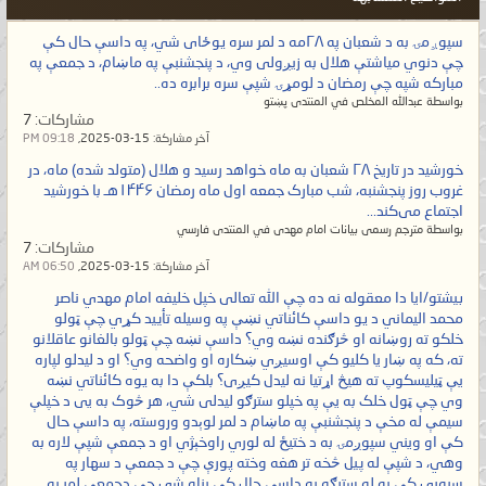
سپوږمۍ به د شعبان په ۲۸مه د لمر سره یوځای شي، په داسې حال کې
چې دنوي میاشتې هلال به زیږولی وي، د پنجشنبې په ماښام، د جمعې په
مبارکه شپه چې رمضان د لومړۍ شپې سره برابره ده..
بواسطة عبدالله المخلص في المنتدى پښتو
مشاركات:
7
آخر مشاركة:
15-03-2025,
09:18 PM
خورشید در تاریخ ۲۸ شعبان به ماه خواهد رسید و هلال (متولد شده) ماه، در
غروب روز پنجشنبه، شب مبارک جمعه اول ماه رمضان ۱۴۴۶هـ با خورشید
اجتماع می‌کند...
بواسطة مترجم رسمی بیانات امام مهدی في المنتدى فارسي
مشاركات:
7
آخر مشاركة:
15-03-2025,
06:50 AM
بيشتو/ایا دا معقوله نه ده چې الله تعالی خپل خلیفه امام مهدي ناصر
محمد اليماني د یو داسې کائناتي نښې په وسیله تأیید کړي چې ټولو
خلکو ته روښانه او څرګنده نښه وي؟ داسې نښه چې ټولو بالغانو عاقلانو
ته، که په ښار یا کلیو کې اوسیږي ښکاره او واضحه وي؟ او د لیدلو لپاره
یې ټیلیسکوپ ته هیڅ اړتیا نه لیدل کیږی؟ بلکې دا به یوه کائناتي نښه
وي چې ټول خلک به یې په خپلو سترګو لیدلی شي، هر څوک به یی د خپلې
سیمې له مخې د پنجشنبې په ماښام د لمر لوېدو وروسته، په داسې حال
کې او ویني سپوږمۍ به د ختیځ له لوري راوخېژي او د جمعې شپې لاره به
وهي، د شپې له پیل څخه تر هغه وخته پورې چې د جمعې د سهار په
سیوري کې به له سترګو په داسې حال کې پناه شي چې دجمعې لمر به