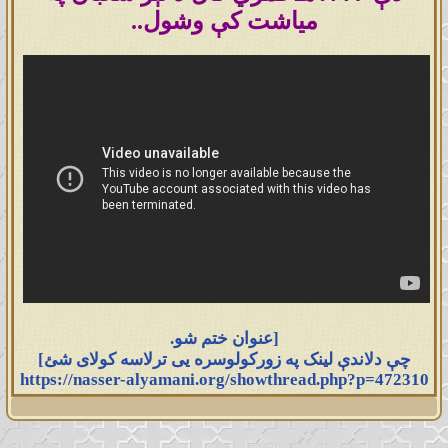
میاشت کې وشول..
[عنوان ختم شو.
چې دلاندې لینک په زورکولوسره یی ترلاسه کولای شئ]
https://nasser-alyamani.org/showthread.php?p=472310