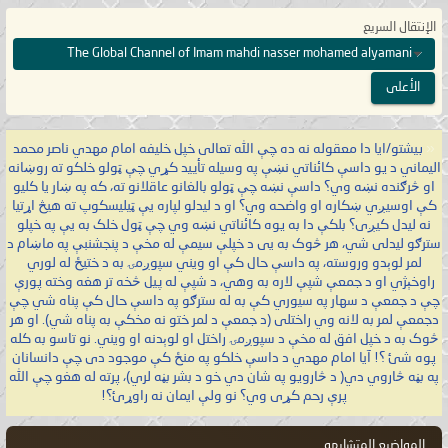
الإنتقال السريع
The Global Channel of Imam mahdi nasser mohamed alyamani
الأعلى
«
بيشتو/ایا دا معقوله نه ده چې الله تعالی خپل خلیفه امام مهدي ناصر محمد
اليماني د یو داسې کائناتي نښې په وسیله تأیید کړي چې ټولو خلکو ته روښانه
او څرګنده نښه وي؟ داسې نښه چې ټولو بالغانو عاقلانو ته، که په ښار یا کلیو
کې اوسیږي ښکاره او واضحه وي؟ او د لیدلو لپاره یې ټیلیسکوپ ته هیڅ اړتیا
نه لیدل کیږی؟ بلکې دا به یوه کائناتي نښه وي چې ټول خلک به یې په خپلو
سترګو لیدلی شي، هر څوک به یی د خپلې سیمې له مخې د پنجشنبې په ماښام د
لمر لوېدو وروسته، په داسې حال کې او ویني سپوږمۍ به د ختیځ له لوري
راوخېژي او د جمعې شپې لاره به وهي، د شپې له پیل څخه تر هغه وخته پورې
چې د جمعې د سهار په سیوري کې به له سترګو په داسې حال کې پناه شي چې
دجمعې لمر به لانه وي راختلی (د جمعې د لمر ختو نه مخکې به پناه شي). او هر
څوک به د خپل افق له مخې د سپوږمۍ راختل او لوېدنه او ویني. نو تاسو به کله
پوه شئ ؟! آیا امام مهدي د داسې خلکو په منځ کې موجود دی چې دانسانان
په بڼه څاروي دي( د څارویو په شان دي خو د بشر بڼه لري)، پرته له هغو چې الله
پرې رحم کړی وي؟ نو ولې ایمان نه راوړئ؟!
المواضيع المتشابهه