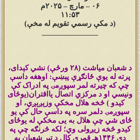
۰۶ – مارچ – ۲۰۲۵م
۱۱:۵۳
(د مکې رسمي تقویم له مخې)
_______________
د شعبان میاشت (۲۸ ورځې) نشي کېدای،
پرته له یوې ځانګړې پېښې: اوهغه داسې
چې که چیرته لمر سپوږمۍ په ادراک کې
ونیسي او د مرکزي اتصال یااقتران(یوځای
کیدو ) څخه هلال مخکې وزېږېږي، او
سپوږمۍ دلمر سره په داسې حال کې یو
ځای شي چې هلال به یی مخکې له یوځای
کیدو څخه زیږولی وي؛ لکه څرنګه چې په
دې ۱۴۴۶هـ قمري کال د تېر شعبان په