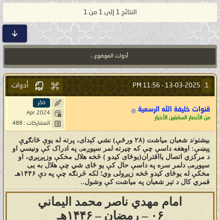
النتائج 1 إلى 1 من 1
أدوات الموضوع
أدوات
1
11:56 PM
13-03-2025 -
ذكر
قنوات خليفة الله الرسمية
Apr 2024
من الأنصار السابقين الأخيار
المشاركات : 488
بيشتو/د شعبان میاشت (۲۸ ورځې) نشي کېدای، پرته له یوې ځانګړې
پېښې: اوهغه داسې چې که چیرته لمر سپوږمۍ په ادراک کې ونیسي او
د مرکزي اتصال یااقتران(یوځای کیدو ) څخه هلال مخکې وزېږېږي، او
سپوږمۍ دلمر سره په داسې حال کې یو ځای شي چې هلال به یی
مخکې له یوځای کیدو څخه زیږولی وي؛ لکه څرنګه چې په دې ۱۴۴۶هـ
قمري کال د تېر شعبان په میاشت کې وشول..
امام مهدي ناصر محمد اليماني
۰۶ – رمضان – ۱۴۴۶هـ