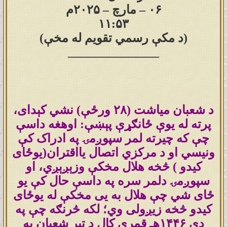
۰۶ – مارچ – ۲۰۲۵م
۱۱:۵۳
(د مکې رسمي تقویم له مخې)
_______________
د شعبان میاشت (۲۸ ورځې) نشي کېدای،
پرته له یوې ځانګړې پېښې: اوهغه داسې
چې که چیرته لمر سپوږمۍ په ادراک کې
ونیسي او د مرکزي اتصال یااقتران(یوځای
کیدو ) څخه هلال مخکې وزېږېږي، او
سپوږمۍ دلمر سره په داسې حال کې یو
ځای شي چې هلال به یی مخکې له یوځای
کیدو څخه زیږولی وي؛ لکه څرنګه چې په
دې ۱۴۴۶هـ قمري کال د تېر شعبان په