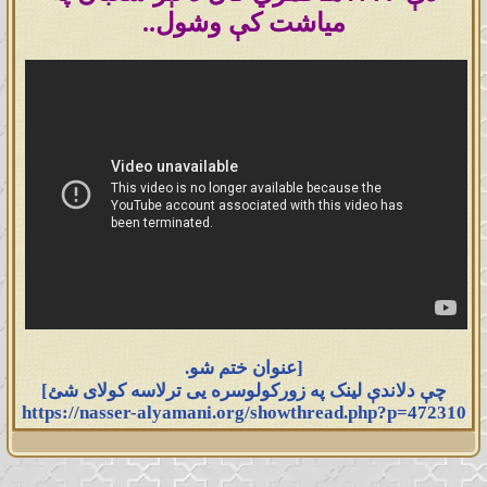
میاشت کې وشول..
[عنوان ختم شو.
چې دلاندې لینک په زورکولوسره یی ترلاسه کولای شئ]
https://nasser-alyamani.org/showthread.php?p=472310