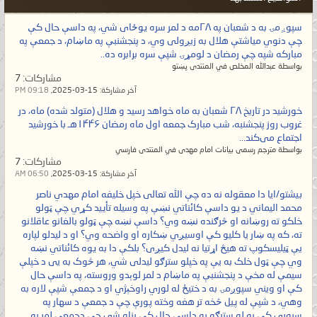
سپوږمۍ به د شعبان په ۲۸مه د لمر سره یوځای شي، په داسې حال کې
چې دنوي میاشتې هلال به زیږولی وي، د پنجشنبې په ماښام، د جمعې په
مبارکه شپه چې رمضان د لومړۍ شپې سره برابره ده..
بواسطة عبدالله المخلص في المنتدى پښتو
مشاركات:
7
آخر مشاركة:
15-03-2025,
09:18 PM
خورشید در تاریخ ۲۸ شعبان به ماه خواهد رسید و هلال (متولد شده) ماه، در
غروب روز پنجشنبه، شب مبارک جمعه اول ماه رمضان ۱۴۴۶هـ با خورشید
اجتماع می‌کند...
بواسطة مترجم رسمی بیانات امام مهدی في المنتدى فارسي
مشاركات:
7
آخر مشاركة:
15-03-2025,
06:50 AM
بيشتو/ایا دا معقوله نه ده چې الله تعالی خپل خلیفه امام مهدي ناصر
محمد اليماني د یو داسې کائناتي نښې په وسیله تأیید کړي چې ټولو
خلکو ته روښانه او څرګنده نښه وي؟ داسې نښه چې ټولو بالغانو عاقلانو
ته، که په ښار یا کلیو کې اوسیږي ښکاره او واضحه وي؟ او د لیدلو لپاره
یې ټیلیسکوپ ته هیڅ اړتیا نه لیدل کیږی؟ بلکې دا به یوه کائناتي نښه
وي چې ټول خلک به یې په خپلو سترګو لیدلی شي، هر څوک به یی د خپلې
سیمې له مخې د پنجشنبې په ماښام د لمر لوېدو وروسته، په داسې حال
کې او ویني سپوږمۍ به د ختیځ له لوري راوخېژي او د جمعې شپې لاره به
وهي، د شپې له پیل څخه تر هغه وخته پورې چې د جمعې د سهار په
سیوري کې به له سترګو په داسې حال کې پناه شي چې دجمعې لمر به