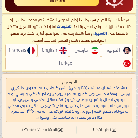
اضغط هنا
مرحباً بك زائرنا الكريم في رحاب الإمام المهدي المنتظر ناصر محمد اليماني : إذا
كانت هذه الزيارة الأولى تفضل بقراءة
التعليمات
أما إذا كنت تريد التسجيل فتفضل
بالضغط على
التسجيل
وتبدأ بالمشاركة في المواضيع، أما إذا كنت تريد تصفح
المواضيع فتفضل باختيار القسم المناسب أسفله.
العربية
فارسی
English
Français
Türkçe
الموضوع:
بيشتو/د شعبان میاشت (۲۸ ورځې) نشي کېدای، پرته له یوې ځانګړې
پېښې: اوهغه داسې چې که چیرته لمر سپوږمۍ په ادراک کې ونیسي او د
مرکزي اتصال یااقتران(یوځای کیدو ) څخه هلال مخکې وزېږېږي، او
سپوږمۍ دلمر سره په داسې حال کې یو ځای شي چې هلال به یی مخکې
له یوځای کیدو څخه زیږولی وي؛ لکه څرنګه چې په دې ۱۴۴۶هـ قمري
کال د تېر شعبان په میاشت کې وشول..
تعليقات: 0
المشاهدات: 325586