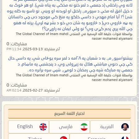
لانه وي راختلی (د جمعې د لمر ختو نه مخکې به پناه شي). او هر څوک به
د خپل افق له مخې د سپوږمۍ راختل او لوېدنه او ویني. نو تاسو به کله پوه
شئ ؟! آیا امام مهدي د داسې خلکو په منځ کې موجود دی چې دانسانان
په بڼه څاروي دي( د څارویو په شان دي خو د بشر بڼه لري)، پرته له هغو
چې الله پرې رحم کړی وي؟ نو ولې ایمان نه راوړئ؟!
بواسطة قنوات خليفة الله الرسمية في المنتدى The Global Channel of Imam mahdi
nasser mohamed alyamani
مشاركات:
0
آخر مشاركة:
13-03-2025,
11:34 PM
بيشتو/سپوږمۍ به د شعبان په ۲۸مه د لمر سره یوځای شي، په داسې حال
کې چې دنوي میاشتې هلال به زیږولی وي، د پنجشنبې په ماښام، د
جمعې په مبارکه شپه چې رمضان د لومړۍ شپې سره برابره ده..
بواسطة قنوات خليفة الله الرسمية في المنتدى The Global Channel of Imam mahdi
nasser mohamed alyamani
مشاركات:
0
آخر مشاركة:
27-02-2025,
02:14 AM
اختيار اللغة السريع
العربية
فارسی
English