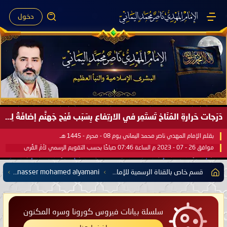
دخول
دَرَجات حَرارةِ المُنَاخ تَستَمِر في الارتِفاع بِسَبَب فَيْح جَهنَّم إضافَةً لِحرارةِ الشَّمس في مُحكَم القُرآن العَظيم ..
بقلم الإمام المهدي ناصر محمد اليماني يوم 08 - محرم - 1445 هـ
موافق 26 - 07 - 2023 م الساعة 07:46 صباحًا بحسب التقويم الرسمي لأمّ القُرى
قسم خاص بالقناة الرسمية للإمام المهدي ناصر محمد اليماني على اليوتيوب
The Global Channel of Imam mahdi nasser mohamed alyamani
سلسلة بيانات فيروس كورونا وسره المكنون