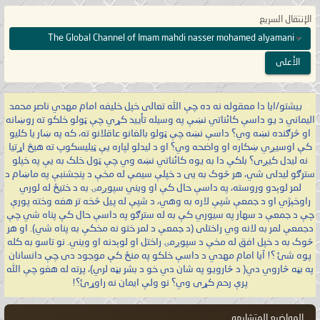
الإنتقال السريع
The Global Channel of Imam mahdi nasser mohamed alyamani
الأعلى
«
بيشتو/ایا دا معقوله نه ده چې الله تعالی خپل خلیفه امام مهدي ناصر محمد
اليماني د یو داسې کائناتي نښې په وسیله تأیید کړي چې ټولو خلکو ته روښانه
او څرګنده نښه وي؟ داسې نښه چې ټولو بالغانو عاقلانو ته، که په ښار یا کلیو
کې اوسیږي ښکاره او واضحه وي؟ او د لیدلو لپاره یې ټیلیسکوپ ته هیڅ اړتیا
نه لیدل کیږی؟ بلکې دا به یوه کائناتي نښه وي چې ټول خلک به یې په خپلو
سترګو لیدلی شي، هر څوک به یی د خپلې سیمې له مخې د پنجشنبې په ماښام د
لمر لوېدو وروسته، په داسې حال کې او ویني سپوږمۍ به د ختیځ له لوري
راوخېژي او د جمعې شپې لاره به وهي، د شپې له پیل څخه تر هغه وخته پورې
چې د جمعې د سهار په سیوري کې به له سترګو په داسې حال کې پناه شي چې
دجمعې لمر به لانه وي راختلی (د جمعې د لمر ختو نه مخکې به پناه شي). او هر
څوک به د خپل افق له مخې د سپوږمۍ راختل او لوېدنه او ویني. نو تاسو به کله
پوه شئ ؟! آیا امام مهدي د داسې خلکو په منځ کې موجود دی چې دانسانان
په بڼه څاروي دي( د څارویو په شان دي خو د بشر بڼه لري)، پرته له هغو چې الله
پرې رحم کړی وي؟ نو ولې ایمان نه راوړئ؟!
المواضيع المتشابهه