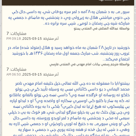
سپوږمۍ به د شعبان په ۲۸مه د لمر سره یوځای شي، په داسې حال کې
چې دنوي میاشتې هلال به زیږولی وي، د پنجشنبې په ماښام، د جمعې په
مبارکه شپه چې رمضان د لومړۍ شپې سره برابره ده..
بواسطة عبدالله المخلص في المنتدى پښتو
مشاركات:
7
آخر مشاركة:
15-03-2025,
09:18 PM
خورشید در تاریخ ۲۸ شعبان به ماه خواهد رسید و هلال (متولد شده) ماه، در
غروب روز پنجشنبه، شب مبارک جمعه اول ماه رمضان ۱۴۴۶هـ با خورشید
اجتماع می‌کند...
بواسطة مترجم رسمی بیانات امام مهدی في المنتدى فارسي
مشاركات:
7
آخر مشاركة:
15-03-2025,
06:50 AM
بيشتو/ایا دا معقوله نه ده چې الله تعالی خپل خلیفه امام مهدي ناصر
محمد اليماني د یو داسې کائناتي نښې په وسیله تأیید کړي چې ټولو
خلکو ته روښانه او څرګنده نښه وي؟ داسې نښه چې ټولو بالغانو عاقلانو
ته، که په ښار یا کلیو کې اوسیږي ښکاره او واضحه وي؟ او د لیدلو لپاره
یې ټیلیسکوپ ته هیڅ اړتیا نه لیدل کیږی؟ بلکې دا به یوه کائناتي نښه
وي چې ټول خلک به یې په خپلو سترګو لیدلی شي، هر څوک به یی د خپلې
سیمې له مخې د پنجشنبې په ماښام د لمر لوېدو وروسته، په داسې حال
کې او ویني سپوږمۍ به د ختیځ له لوري راوخېژي او د جمعې شپې لاره به
وهي، د شپې له پیل څخه تر هغه وخته پورې چې د جمعې د سهار په
سیوري کې به له سترګو په داسې حال کې پناه شي چې دجمعې لمر به