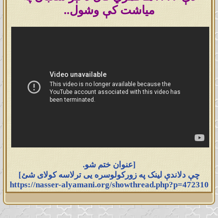
میاشت کې وشول..
[عنوان ختم شو.
چې دلاندې لینک په زورکولوسره یی ترلاسه کولای شئ]
https://nasser-alyamani.org/showthread.php?p=472310