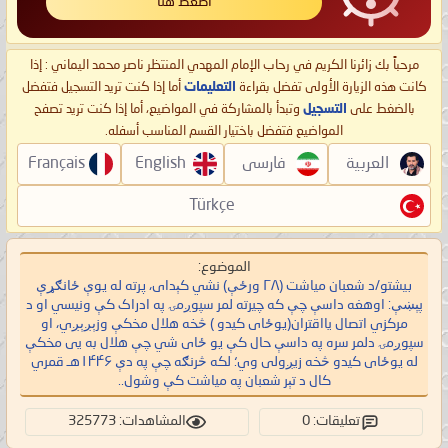
اضغط هنا
مرحباً بك زائرنا الكريم في رحاب الإمام المهدي المنتظر ناصر محمد اليماني : إذا
كانت هذه الزيارة الأولى تفضل بقراءة
التعليمات
أما إذا كنت تريد التسجيل فتفضل
بالضغط على
التسجيل
وتبدأ بالمشاركة في المواضيع، أما إذا كنت تريد تصفح
المواضيع فتفضل باختيار القسم المناسب أسفله.
العربية
فارسی
English
Français
Türkçe
الموضوع:
بيشتو/د شعبان میاشت (۲۸ ورځې) نشي کېدای، پرته له یوې ځانګړې
پېښې: اوهغه داسې چې که چیرته لمر سپوږمۍ په ادراک کې ونیسي او د
مرکزي اتصال یااقتران(یوځای کیدو ) څخه هلال مخکې وزېږېږي، او
سپوږمۍ دلمر سره په داسې حال کې یو ځای شي چې هلال به یی مخکې
له یوځای کیدو څخه زیږولی وي؛ لکه څرنګه چې په دې ۱۴۴۶هـ قمري
کال د تېر شعبان په میاشت کې وشول..
تعليقات: 0
المشاهدات: 325773