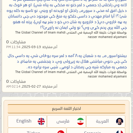
لانه وي راختلی (د جمعې د لمر ختو نه مخکې به پناه شي). او هر څوک به
د خپل افق له مخې د سپوږمۍ راختل او لوېدنه او ویني. نو تاسو به کله پوه
شئ ؟! آیا امام مهدي د داسې خلکو په منځ کې موجود دی چې دانسانان
په بڼه څاروي دي( د څارویو په شان دي خو د بشر بڼه لري)، پرته له هغو
چې الله پرې رحم کړی وي؟ نو ولې ایمان نه راوړئ؟!
بواسطة قنوات خليفة الله الرسمية في المنتدى The Global Channel of Imam mahdi
nasser mohamed alyamani
مشاركات:
0
آخر مشاركة:
13-03-2025,
11:34 PM
بيشتو/سپوږمۍ به د شعبان په ۲۸مه د لمر سره یوځای شي، په داسې حال
کې چې دنوي میاشتې هلال به زیږولی وي، د پنجشنبې په ماښام، د
جمعې په مبارکه شپه چې رمضان د لومړۍ شپې سره برابره ده..
بواسطة قنوات خليفة الله الرسمية في المنتدى The Global Channel of Imam mahdi
nasser mohamed alyamani
مشاركات:
0
آخر مشاركة:
27-02-2025,
02:14 AM
اختيار اللغة السريع
العربية
فارسی
English