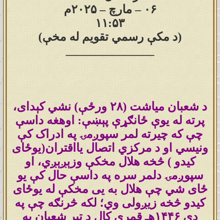
۰۶ – مارچ – ۲۰۲۵م
۱۱:۵۳
(د مکې رسمي تقویم له مخې)
_______________
د شعبان میاشت (۲۸ ورځې) نشي کېدای،
پرته له یوې ځانګړې پېښې: اوهغه داسې
چې که چیرته لمر سپوږمۍ په ادراک کې
ونیسي او د مرکزي اتصال یااقتران(یوځای
کیدو ) څخه هلال مخکې وزېږېږي، او
سپوږمۍ دلمر سره په داسې حال کې یو
ځای شي چې هلال به یی مخکې له یوځای
کیدو څخه زیږولی وي؛ لکه څرنګه چې په
دې ۱۴۴۶هـ قمري کال د تېر شعبان په