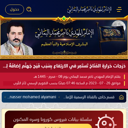
دخول
دَرَجات حَرارةِ المُنَاخ تَستَمِر في الارتِفاع بِسَبَب فَيْح جَهنَّم إضافَةً لِحرارةِ الشَّمس في مُحكَم القُرآن العَظيم ..
بقلم الإمام المهدي ناصر محمد اليماني يوم 08 - محرم - 1445 هـ
موافق 26 - 07 - 2023 م الساعة 07:46 صباحًا بحسب التقويم الرسمي لأمّ القُرى
قسم خاص بالقناة الرسمية للإمام المهدي ناصر محمد اليماني على اليوتيوب
The Global Channel of Imam mahdi nasser mohamed alyamani
سلسلة بيانات فيروس كورونا وسره المكنون