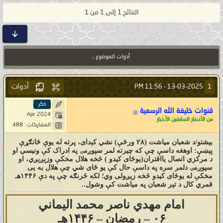
النتائج 1 إلى 1 من 1
أدوات الموضوع
أدوات
1
11:56 PM
13-03-2025 -
ذكر
قنوات خليفة الله الرسمية
Apr 2024
من الأنصار السابقين الأخيار
المشاركات : 488
بيشتو/د شعبان میاشت (۲۸ ورځې) نشي کېدای، پرته له یوې ځانګړې
پېښې: اوهغه داسې چې که چیرته لمر سپوږمۍ په ادراک کې ونیسي او
د مرکزي اتصال یااقتران(یوځای کیدو ) څخه هلال مخکې وزېږېږي، او
سپوږمۍ دلمر سره په داسې حال کې یو ځای شي چې هلال به یی
مخکې له یوځای کیدو څخه زیږولی وي؛ لکه څرنګه چې په دې ۱۴۴۶هـ
قمري کال د تېر شعبان په میاشت کې وشول..
امام مهدي ناصر محمد اليماني
۰۶ – رمضان – ۱۴۴۶هـ