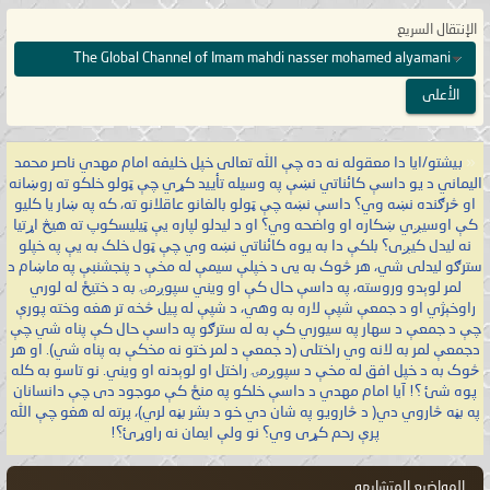
الإنتقال السريع
The Global Channel of Imam mahdi nasser mohamed alyamani
الأعلى
«
بيشتو/ایا دا معقوله نه ده چې الله تعالی خپل خلیفه امام مهدي ناصر محمد
اليماني د یو داسې کائناتي نښې په وسیله تأیید کړي چې ټولو خلکو ته روښانه
او څرګنده نښه وي؟ داسې نښه چې ټولو بالغانو عاقلانو ته، که په ښار یا کلیو
کې اوسیږي ښکاره او واضحه وي؟ او د لیدلو لپاره یې ټیلیسکوپ ته هیڅ اړتیا
نه لیدل کیږی؟ بلکې دا به یوه کائناتي نښه وي چې ټول خلک به یې په خپلو
سترګو لیدلی شي، هر څوک به یی د خپلې سیمې له مخې د پنجشنبې په ماښام د
لمر لوېدو وروسته، په داسې حال کې او ویني سپوږمۍ به د ختیځ له لوري
راوخېژي او د جمعې شپې لاره به وهي، د شپې له پیل څخه تر هغه وخته پورې
چې د جمعې د سهار په سیوري کې به له سترګو په داسې حال کې پناه شي چې
دجمعې لمر به لانه وي راختلی (د جمعې د لمر ختو نه مخکې به پناه شي). او هر
څوک به د خپل افق له مخې د سپوږمۍ راختل او لوېدنه او ویني. نو تاسو به کله
پوه شئ ؟! آیا امام مهدي د داسې خلکو په منځ کې موجود دی چې دانسانان
په بڼه څاروي دي( د څارویو په شان دي خو د بشر بڼه لري)، پرته له هغو چې الله
پرې رحم کړی وي؟ نو ولې ایمان نه راوړئ؟!
المواضيع المتشابهه