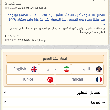
مشاركات:
5
آخر مشاركة:
14-03-2025,
01:00 AM
فيديو بيان سوف تُدرِكُ الشَّمسُ القَمرَ بتاريخ: (28 - شعبان) فيجتمع بها وقد
هو هلالًا مساء يوم الخميس ليلة الجمعة المُباركة غُرَّة واحد رمضان 1446
هـ ..
بواسطة علاءالدين نورالدين في المنتدى حساب الإمام المهدي ناصر محمد اليماني الرسمي
العام على X تويتر سابقاً
مشاركات:
0
آخر مشاركة:
19-02-2025,
09:21 PM
اختيار اللغة السريع
العربية
فارسی
English
Türkçe
Français