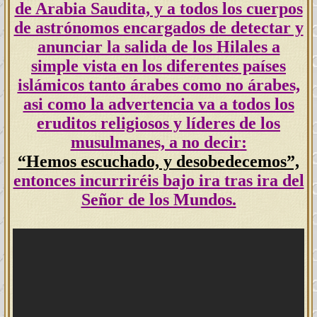
de Arabia Saudita, y a todos los cuerpos
de astrónomos encargados de detectar y
anunciar la salida de los Hilales a
simple vista en los diferentes países
islámicos tanto árabes como no árabes,
asi como la advertencia va a todos los
eruditos religiosos y líderes de los
musulmanes, a no decir:
“
Hemos escuchado, y desobedecemos”,
entonces incurriréis bajo ira tras ira del
Señor de los Mundos.