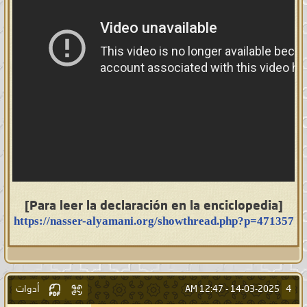
[Para leer la declaración en la enciclopedia]
https://nasser-alyamani.org/showthread.php?p=471357
أدوات
4
12:47 AM
14-03-2025 -