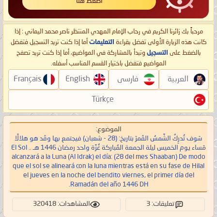
اضغط هنا
مرحباً بك زائرنا الكريم في رحاب الإمام المهدي المنتظر ناصر محمد اليماني : إذا
كانت هذه الزيارة الأولى تفضل بقراءة
التعليمات
أما إذا كنت تريد التسجيل فتفضل
بالضغط على
التسجيل
وتبدأ بالمشاركة في المواضيع، أما إذا كنت تريد تصفح
المواضيع فتفضل باختيار القسم المناسب أسفله.
العربية
فارسی
English
Français
Türkçe
الموضوع:
سَوف تُدرِكُ الشَّمسُ القَمرَ بتاريخ: (28 - شعبان) فيجتمع بها وقَد هو هلالًا
مَساء يوم الخميس ليلة الجمعة المُباركة غُرَّة واحد رمضان 1446 هـ .. El Sol
alcanzará a la Luna (Al Idrak) el día: (28 del mes Shaaban) De modo
que el sol se alineará con la luna mientras está en su fase de Hilal
el jueves en la noche del bendito viernes, el primer día del
Ramadán del año 1446 DH.
تعليقات: 3
المشاهدات: 320418