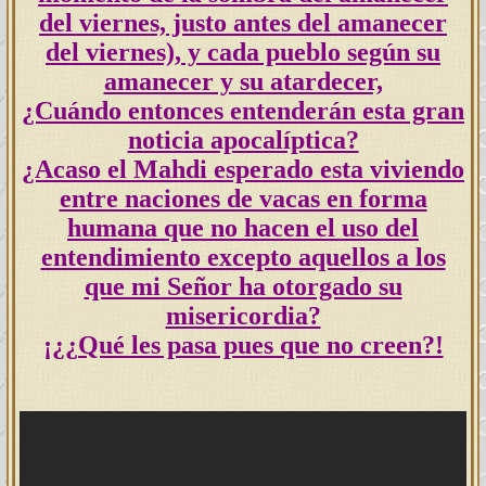
del viernes, justo antes del amanecer
del viernes), y cada pueblo según su
amanecer y su atardecer,
¿Cuándo entonces entenderán esta gran
noticia apocalíptica?
¿Acaso el Mahdi esperado esta viviendo
entre naciones de vacas en forma
humana que no hacen el uso del
entendimiento excepto aquellos a los
que mi Señor ha otorgado su
misericordia?
¡¿¿Qué les pasa pues que no creen?!