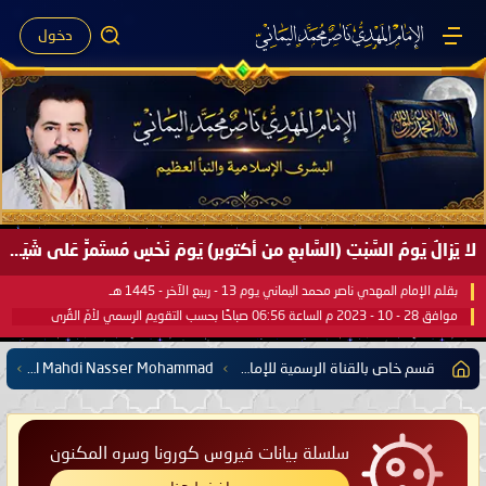
دخول
لا يَزالُ يَومُ السَّبْتِ (السَّابعِ من أكتوبر) يَومَ نَحْسٍ مُستَمرٍّ عَلى شَيَاطِينِ البَشَرِ بإذن الله الوَاحدِ القَهَّار ..
بقلم الإمام المهدي ناصر محمد اليماني يوم 13 - ربيع الآخر - 1445 هـ
موافق 28 - 10 - 2023 م الساعة 06:56 صباحًا بحسب التقويم الرسمي لأمّ القُرى
قسم خاص بالقناة الرسمية للإمام المهدي ناصر محمد اليماني على اليوتيوب
Canal Oficial en español Del Imam Al Mahdi Nasser Mohammad
سلسلة بيانات فيروس كورونا وسره المكنون