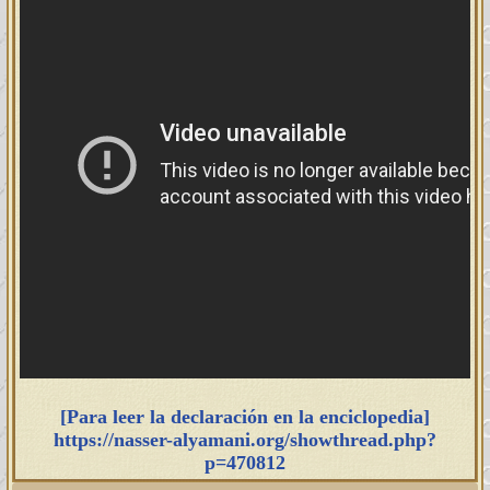
[Para leer la declaración en la enciclopedia]
https://nasser-alyamani.org/showthread.php?
p=470812