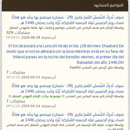
المواضيع المتشابهه
سَوف تُدرِكُ الشَّمسُ القَمرَ بتاريخ: (28 - شعبان) فيجتمع بها وقَد هو هلالًا
مَساء يوم الخميس ليلة الجمعة المُباركة غُرَّة واحد رمضان 1446 هـ ..
بواسطة الإمام ناصر محمد اليماني في المنتدى مواضيع وعلامات لها علاقة بالمهدي المنتظر
مشاركات:
329
آخر مشاركة:
28-06-2026,
09:52 PM
El Sol alcanzará a la Luna (Al Idrak) el día: (28 del mes Shaaban) De
modo que el sol se alineará con la luna mientras está en su fase de
Hilal el jueves en la noche del bendito viernes, el primer día del
Ramadán del año 1446 DH.
بواسطة خليل الرحمن في المنتدى Español
مشاركات:
7
آخر مشاركة:
15-03-2025,
12:19 AM
سوف تُدرِكُ الشَّمسُ القَمرَ بتاريخ: (28 - شعبان) فيجتمع بها وقد هو هلالًا
مساء يوم الخميس ليلة الجمعة المُباركة غُرَّة واحد رمضان 1446 هـ ..
بواسطة الإمام ناصر محمد اليماني في المنتدى
۞ موسوعة بيانات الإمام المهدي المنتظر ۞
مشاركات:
7
آخر مشاركة:
14-03-2025,
11:20 AM
سَوف تُدرِكُ الشَّمسُ القَمرَ بتاريخ: (28 - شعبان) فيجتمع بها وقَد هو هلالًا
مَساء يوم الخميس ليلة الجمعة المُباركة غُرَّة واحد رمضان 1446 هـ ..
بواسطة قنوات خليفة الله الرسمية في المنتدى قناة الإمام المهدي المنتظر ناصر محمد اليماني
باللغة العربية