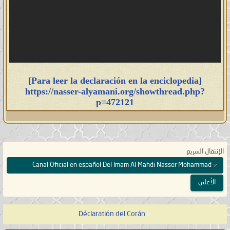
[Para leer la declaración en la enciclopedia]
https://nasser-alyamani.org/showthread.php?
p=472121
الإنتقال السريع
Canal Oficial en español Del Imam Al Mahdi Nasser Mohammad
الأعلى
Déclaratión del Corán
«