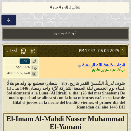
النتائج 1 إلى 4 من 4
أدوات الموضوع
أدوات
1
12:47 PM
06-03-2025 -
ذكر
قنوات خليفة الله الرسمية
Apr 2024
من الأنصار السابقين الأخيار
المشاركات : 488
سَوف تُدرِكُ الشَّمسُ القَمرَ بتاريخ: (28 - شعبان) فيجتمع بها وقَد هو هلالًا
مَساء يوم الخميس ليلة الجمعة المُباركة غُرَّة واحد رمضان 1446 هـ .. El
Sol alcanzará a la Luna (Al Idrak) el día: (28 del mes Shaaban) De
modo que el sol se alineará con la luna mientras está en su fase de
Hilal el jueves en la noche del bendito viernes, el primer día del
Ramadán del año 1446 DH.
El-Imam Al-Mahdi Nasser Muhammad
El-Yamani