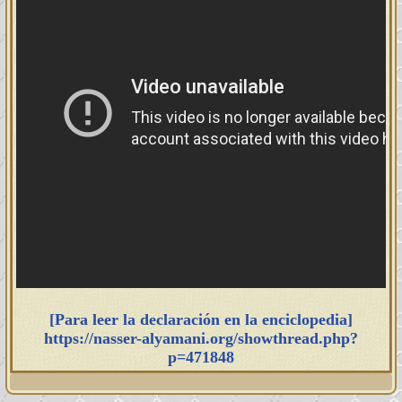
[Para leer la declaración en la enciclopedia]
https://nasser-alyamani.org/showthread.php?
p=471848