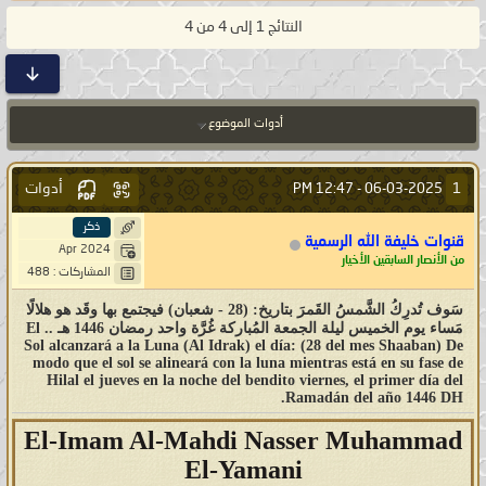
النتائج 1 إلى 4 من 4
أدوات الموضوع
أدوات
1
12:47 PM
06-03-2025 -
ذكر
قنوات خليفة الله الرسمية
Apr 2024
من الأنصار السابقين الأخيار
المشاركات : 488
سَوف تُدرِكُ الشَّمسُ القَمرَ بتاريخ: (28 - شعبان) فيجتمع بها وقَد هو هلالًا
مَساء يوم الخميس ليلة الجمعة المُباركة غُرَّة واحد رمضان 1446 هـ .. El
Sol alcanzará a la Luna (Al Idrak) el día: (28 del mes Shaaban) De
modo que el sol se alineará con la luna mientras está en su fase de
Hilal el jueves en la noche del bendito viernes, el primer día del
Ramadán del año 1446 DH.
El-Imam Al-Mahdi Nasser Muhammad
El-Yamani