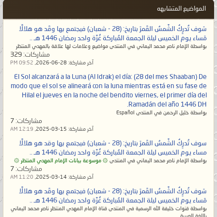
المواضيع المتشابهه
سَوف تُدرِكُ الشَّمسُ القَمرَ بتاريخ: (28 - شعبان) فيجتمع بها وقَد هو هلالًا
مَساء يوم الخميس ليلة الجمعة المُباركة غُرَّة واحد رمضان 1446 هـ ..
بواسطة الإمام ناصر محمد اليماني في المنتدى مواضيع وعلامات لها علاقة بالمهدي المنتظر
مشاركات:
329
آخر مشاركة:
28-06-2026,
09:52 PM
El Sol alcanzará a la Luna (Al Idrak) el día: (28 del mes Shaaban) De
modo que el sol se alineará con la luna mientras está en su fase de
Hilal el jueves en la noche del bendito viernes, el primer día del
Ramadán del año 1446 DH.
بواسطة خليل الرحمن في المنتدى Español
مشاركات:
7
آخر مشاركة:
15-03-2025,
12:19 AM
سوف تُدرِكُ الشَّمسُ القَمرَ بتاريخ: (28 - شعبان) فيجتمع بها وقد هو هلالًا
مساء يوم الخميس ليلة الجمعة المُباركة غُرَّة واحد رمضان 1446 هـ ..
بواسطة الإمام ناصر محمد اليماني في المنتدى
۞ موسوعة بيانات الإمام المهدي المنتظر ۞
مشاركات:
7
آخر مشاركة:
14-03-2025,
11:20 AM
سَوف تُدرِكُ الشَّمسُ القَمرَ بتاريخ: (28 - شعبان) فيجتمع بها وقَد هو هلالًا
مَساء يوم الخميس ليلة الجمعة المُباركة غُرَّة واحد رمضان 1446 هـ ..
بواسطة قنوات خليفة الله الرسمية في المنتدى قناة الإمام المهدي المنتظر ناصر محمد اليماني
باللغة العربية