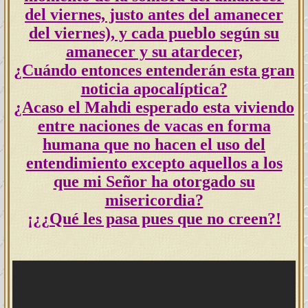
del viernes, justo antes del amanecer
del viernes), y cada pueblo según su
amanecer y su atardecer,
¿Cuándo entonces entenderán esta gran
noticia apocalíptica?
¿Acaso el Mahdi esperado esta viviendo
entre naciones de vacas en forma
humana que no hacen el uso del
entendimiento excepto aquellos a los
que mi Señor ha otorgado su
misericordia?
¡¿¿Qué les pasa pues que no creen?!