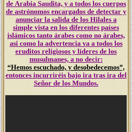
de Arabia Saudita, y a todos los cuerpos
de astrónomos encargados de detectar y
anunciar la salida de los Hilales a
simple vista en los diferentes países
islámicos tanto árabes como no árabes,
asi como la advertencia va a todos los
eruditos religiosos y líderes de los
musulmanes, a no decir:
“
Hemos escuchado, y desobedecemos”,
entonces incurriréis bajo ira tras ira del
Señor de los Mundos.