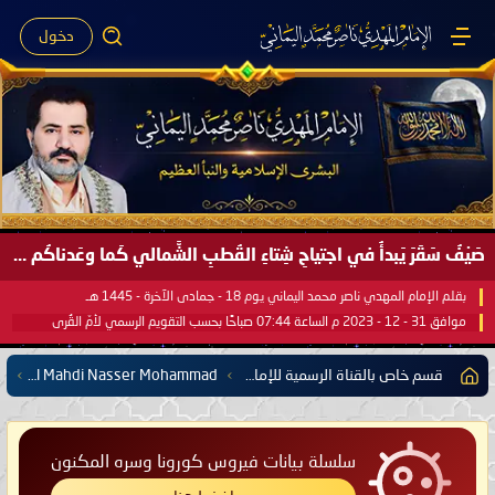
دخول
صَيْفُ سَقَرَ يَبدأُ في اجتياحِ شِتاءِ القُطبِ الشَّمالي كَما وعَدناكُم بالحقِّ لعَامِكم هذا (1445 هـ) ..
بقلم الإمام المهدي ناصر محمد اليماني يوم 18 - جمادى الآخرة - 1445 هـ
موافق 31 - 12 - 2023 م الساعة 07:44 صباحًا بحسب التقويم الرسمي لأمّ القُرى
قسم خاص بالقناة الرسمية للإمام المهدي ناصر محمد اليماني على اليوتيوب
Canal Oficial en español Del Imam Al Mahdi Nasser Mohammad
سلسلة بيانات فيروس كورونا وسره المكنون