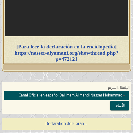
[Para leer la declaración en la enciclopedia]
https://nasser-alyamani.org/showthread.php?
p=472121
الإنتقال السريع
Canal Oficial en español Del Imam Al Mahdi Nasser Mohammad
الأعلى
Déclaratión del Corán
«