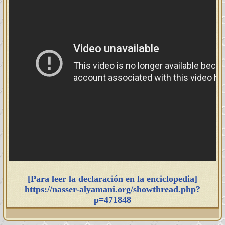
[Para leer la declaración en la enciclopedia]
https://nasser-alyamani.org/showthread.php?
p=471848