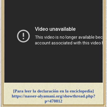
[Para leer la declaración en la enciclopedia]
https://nasser-alyamani.org/showthread.php?
p=470812