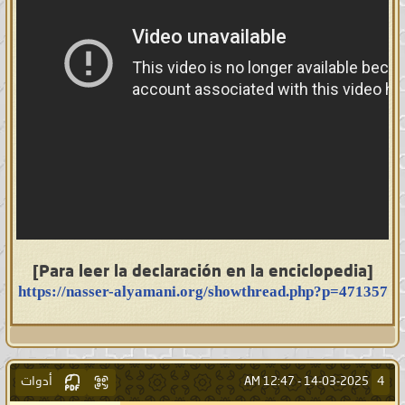
[Para leer la declaración en la enciclopedia]
https://nasser-alyamani.org/showthread.php?p=471357
أدوات
4
12:47 AM
14-03-2025 -