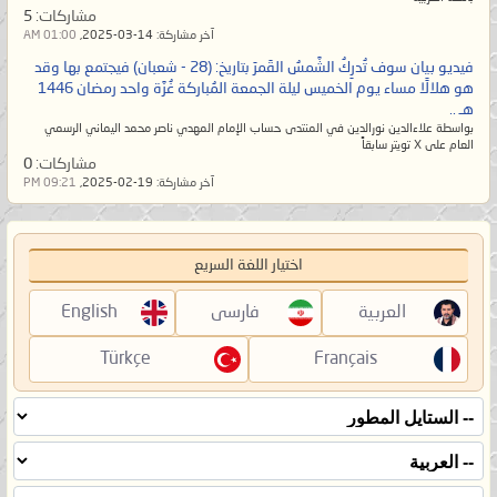
مشاركات:
5
آخر مشاركة:
14-03-2025,
01:00 AM
فيديو بيان سوف تُدرِكُ الشَّمسُ القَمرَ بتاريخ: (28 - شعبان) فيجتمع بها وقد
هو هلالًا مساء يوم الخميس ليلة الجمعة المُباركة غُرَّة واحد رمضان 1446
هـ ..
بواسطة علاءالدين نورالدين في المنتدى حساب الإمام المهدي ناصر محمد اليماني الرسمي
العام على X تويتر سابقاً
مشاركات:
0
آخر مشاركة:
19-02-2025,
09:21 PM
اختيار اللغة السريع
العربية
فارسی
English
Türkçe
Français