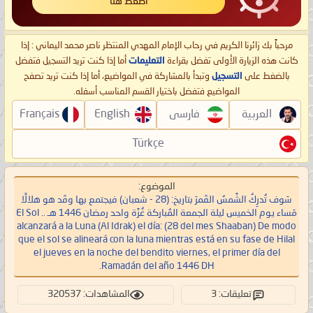
اضغط هنا
مرحباً بك زائرنا الكريم في رحاب الإمام المهدي المنتظر ناصر محمد اليماني : إذا
كانت هذه الزيارة الأولى تفضل بقراءة
التعليمات
أما إذا كنت تريد التسجيل فتفضل
بالضغط على
التسجيل
وتبدأ بالمشاركة في المواضيع، أما إذا كنت تريد تصفح
المواضيع فتفضل باختيار القسم المناسب أسفله.
العربية
فارسی
English
Français
Türkçe
الموضوع:
سَوف تُدرِكُ الشَّمسُ القَمرَ بتاريخ: (28 - شعبان) فيجتمع بها وقَد هو هلالًا
مَساء يوم الخميس ليلة الجمعة المُباركة غُرَّة واحد رمضان 1446 هـ .. El Sol
alcanzará a la Luna (Al Idrak) el día: (28 del mes Shaaban) De modo
que el sol se alineará con la luna mientras está en su fase de Hilal
el jueves en la noche del bendito viernes, el primer día del
Ramadán del año 1446 DH.
تعليقات: 3
المشاهدات: 320537