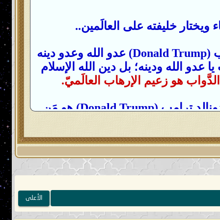
اء ويختار خليفته على العالَمين..
ولا نزال نُؤَكِّد للعالَمين أنّ زعيم المُجرمين من شياطين البشر أشَرّ الدَّواب دونالد ترامب (Donald Trump) عدو الله وعدو دينه
 يا عدو الله ودينه؛ بل دين الله الإسلام
هو زعيم الإرهاب العالَميّ.
(Donald Trump) هو
مَن
 فيريد أن يُعلِنها جهارًا نهارًا ويظنّ نفسه
لمُجرِمون؛ بل أنتم وزعيمكم المَكيدون بإذن
رامب (Donald Trump).
نَّصارى المُسالِمين الأقرَب مَودَّةً إلى
ُبيَّتة تِجاه كُل مَن يتعاطَف مع شعب غَزَّة
الأعلى
ُتعاطِفين مع شعب فلسطين المَظلومين.