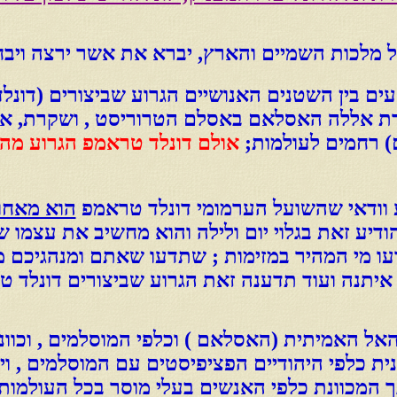
לכות השמיים והארץ, יברא את אשר ירצה ויבחר 
עים בין השטנים האנושיים הגרוע שביצורים
(דונל
דת אללה האסלאם באסלם הטרוריסט , ושקרת, א
) רחמים לעולמות;
אולם דונלד טראמפ הגרוע מהיצ
ע וודאי שהשועל הערמומי דונלד טראמפ
הוא מאחו
ודיע זאת בגלוי יום ולילה והוא מחשיב את עצמו 
דעו מי המהיר במזימות ; שתדעו שאתם ומנהגיכם מ
יתנה ועוד תדענה זאת הגרוע שביצורים דונלד ט
ת האל האמיתית (האסלאם ) וכלפי המוסלמים , וכוו
ית כלפי היהודיים הפציפיסטים עם המוסלמים , וי
ונך המכוונת כלפי האנשים בעלי מוסר בכל העולמו