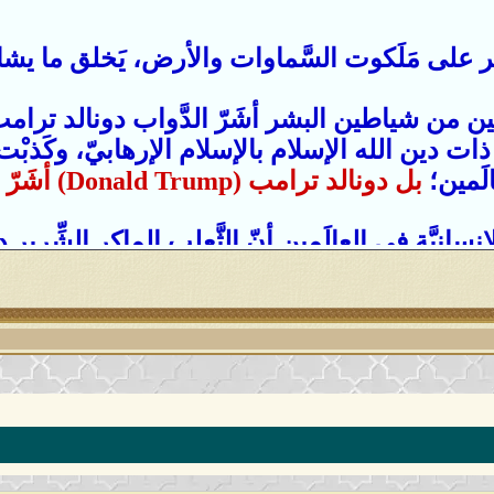
سَيطِر على مَلَكوت السَّماوات والأرض، يَخلق ما يش
ذات دين الله الإسلام بالإسلام الإرهابيّ، وكَذبْت
الَمين؛
بل دونالد ترامب (Donald Trump) أشَرّ الدَّواب
 في العالَمين أنّ الثَّعلب الماكِر الشِّرير دونالد ترامب 
السِّتار حتى وهو خارج البيت الأبيض
، وأمَّا الآن
الله كَيدًا، ولسوف تعلمون مَن أسرع كَيدًا أيُّها ا
ينٌ ولسوف تعلمون أنت وأولياؤك يا أشَرّ الدَّواب دونالد ت
الحقّ (الإسلام) والمُسلمين، ونِيَّتك المُبيَّتة تجاه ال
مُسالمين من اليهود مع المُسلمين، ونعلَم بِنيَّتك الم
تِجاه أصحاب الإنسانيَّة في العالَمين أجمَعين الم