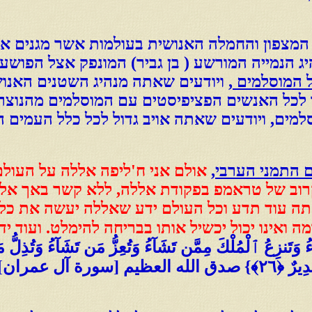
המצפון והחמלה האנושית בעולמות אשר מגנים א
הנמייה המורשע ( בן גביר) המונפק אצל הפושע ( ב
ל המוסלמים
, ויודעים שאתה מנהיג השטנים האנוש
 לכל האנשים הפציפיסטים עם המוסלמים מהנוצרי
מים, ויודעים שאתה אויב גדול לכל כלל העמים ה
 התמני הערבי
,
אולם אני ח'ליפה אללה על העולם
וב של טראמפ בפקודת אללה, ללא קשר באך אללה 
ה עוד תדע וכל העולם ידע שאללה יעשה את כל 
מה ואינו יכול יכשיל אותו בבריחה להימלט. ועוד
 وَتَنزِعُ ٱلْمُلْكَ مِمَّن تَشَآءُ وَتُعِزُّ مَن تَشَآءُ وَتُذِلُّ م
٢٦﴾} صدق الله العظيم [سورة آل عمران].