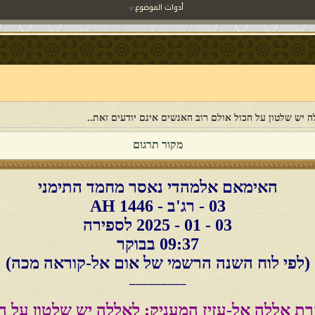
أدوات الموضوع
 יש שלטון על הכול אולם רוב האנשים אינם יודעים זאת..
מקור תרגום
האימאם אלמהדי נאסר מחמד התימני
03 - רג'ב - 1446 AH
03 - 01 - 2025 לספירה
09:37 בבוקר
(לפי לוח השנה הרשמי של אום אל-קוראה מכה)
_________
ת אללה אל-עזיז המעניק; לאללה יש שלטון על הכ