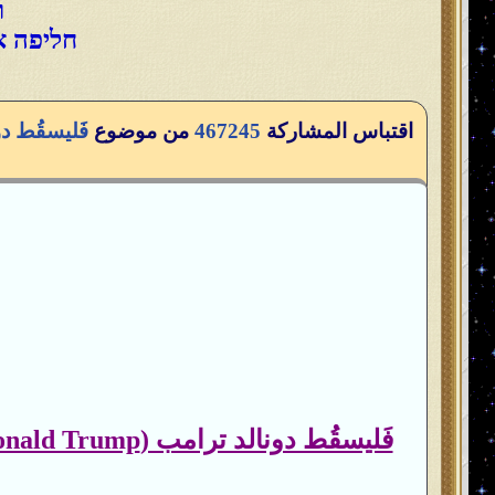
ו
חליפה א
اقتباس المشاركة
467245
من موضوع