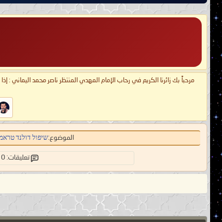
مرحباً بك زائرنا الكريم في رحاب الإمام المهدي المنتظر ناصر محمد اليماني : إذ
الموضوع:
שיפול דולנד טראמפ
تعليقات: 0