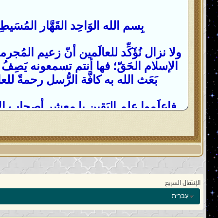
بِسم الله الوَاحِد القَهَّار المُ
الإسلام الحَقّ؛ فها أنتم تسمعونه يَصِفُ 
بَعَث الله به كافَّة الرُّسل رحمةً للع
فاعلَموا عِلم اليَقين يا معشر أصحاب الإنسانيَّة
وراء حروب العالَم المُستجّدة مِن وراء 
القُوّة التي لا تُقهَر ويكيد كَيدًا ويكيد 
الله ربِّ العالمين، ألا إنَّ كَيد الله مت
ونعلَم بِنيَّتك المُبيَّتة تجاه دين الله 
الإنتقال السريع
المُسلمين، ونعلم بِنيَّتك المُبيَّتة تجاه ال
עִברִית
المُكرمين، ونعلم بنيَّتك المُبيَّتة 