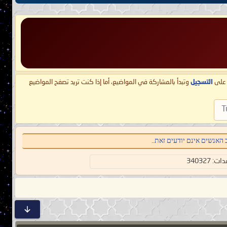
ط على
التسجيل
وتبدأ بالمشاركة في المواضيع، أما إذا كنت تريد تصفح المواضيع
T
האנשים אינם יודעים זאת..
 340327