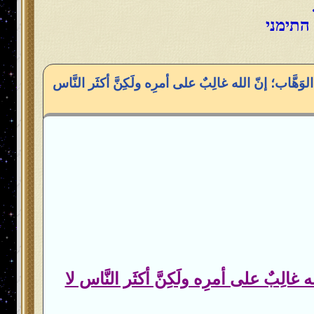
התימני
اب بإذن اللهِ العَزيزِ الوَهَّاب؛ إنّ الله غالِبٌ على أمرِه ولَكِنَّ أكثَر النَّاس
لوَهَّاب؛ إنّ الله غالِبٌ على أمرِه ولَكِنَّ أكثَر النَّاس لا