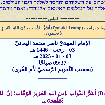
שלום על השליחים והחסד לאללה ריבון העולמים..
ללה על העולמים האימאם אלמהדי; נאסר מחמד 
======== اقتباس =========
فَليسقُط دونالد ترامب (Donald Trump) أشَرُّ الدَّو
لا يَعلَمون ..
الإمام المهديّ ناصر محمد اليمانيّ
03 - رجب - 1446 هـ
03 - 01 - 2025 مـ
09:37 صباحًا
(بحسب التَّقويم الرّسميّ لأم القُرى)
__________
فَليسقُط دونالد ترامب (Donald Trump) أشَرُّ الدَّواب بإذن اللهِ العَزيزِ ا
يَعلَمون ..