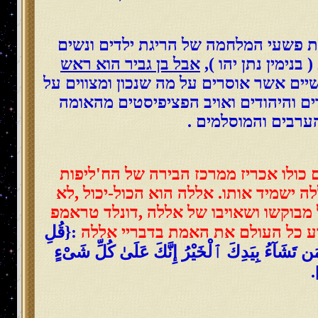
ת פשעי המלחמה של הריגת ילדים ונשים
נימין נתן יהו ),
אבל בן גביר הוא ראש
יים אשר אוסרים על מה שנכון ומצווים על
ם והיהודים ואויב הפציפיסטים מהאומה
ערבים והמוסלמים .
 כולו אכריז ממרכז הבירה של הח'ליפות
ישמיד אותו. אללה הוא הכול-יכול ,לא
מבוקשו ושאויבו של אללה ,דונלד טראמפ
 ידע כל העולם את האמת בדבריי אללה
:{قُلِ
َن تَشَآءُ بِيَدِكَ ٱلْخَيْرُ إِنَّكَ عَلَىٰ كُلِّ شَىْءٍ