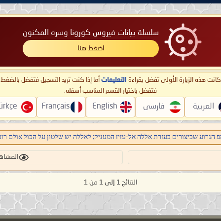
سلسلة بيانات فيروس كورونا وسره المكنون
اضغط هنا
ا كانت هذه الزيارة الأولى تفضل بقراءة
التعليمات
أما إذا كنت تريد التسجيل فتفضل بالضغ
فتفضل باختيار القسم المناسب أسفله.
العربية
فارسی
English
Français
ürkçe
 הגרוע שביצורים בעזרת אללה אל-עזיז המעניק; לאללה יש שלטון על הכול אולם רוב 
المشاهدات:
النتائج 1 إلى 1 من 1