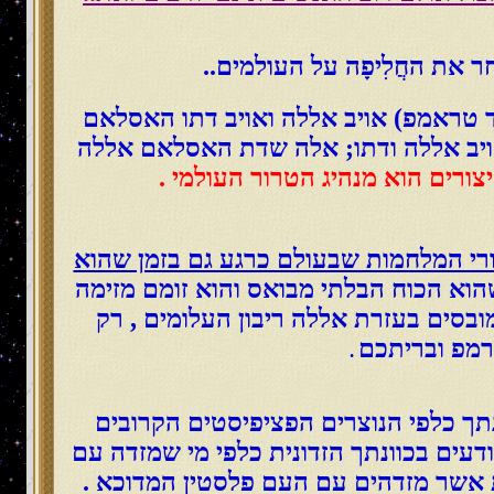
את החֲלִיפָה על העולמים..
ד טראמפ) אויב אללה ואויב דתו האסלאם
ויב אללה ודתו; אלה שדת האסלאם אללה
ורים הוא מנהיג הטרור העולמי .
רי המלחמות שבעולם כרגע גם בזמן שהוא
שהוא הכוח הבלתי מבואס והוא זומם מזימה
ובסים בעזרת אללה ריבון העלומים , רק
רמפ ובריתכם
.
נתך כלפי הנוצרים הפציפיסטים הקרובים
ודעים בכוונתך הזדונית כלפי מי שמזדה עם
ת אשר מזדהים עם העם פלסטין המדוכא .