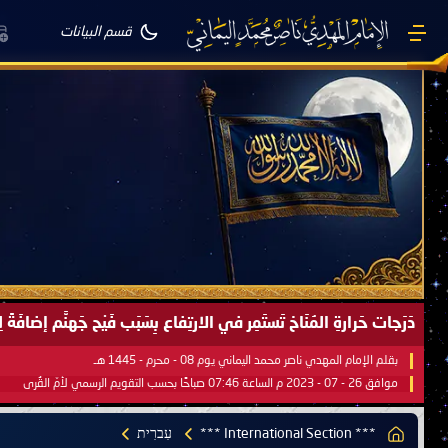
قسم البيانات
صَيْفُ سَقَرَ يَبدأُ في اجتياحِ شِتاءِ القُطبِ الشَّمالي كَما وعَدناكُم بالحقِّ 
بقلم الإمام المهدي ناصر محمد اليماني يوم 18 - جمادى الآخرة - 1445 هـ
موافق 31 - 12 - 2023 م الساعة 07:44 صباحًا بحسب التقويم الرسمي لأمّ القُرى
*** International Section ***
עִברִית