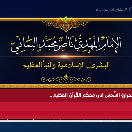
المشاركات الجديدة
لعَامِكم هذا (1445 هـ) ..