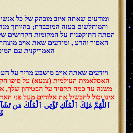
ומודעים שאתה איוב מובהק של כל אנשי 
והמוחלשים בעזה המוכבדת; בהיותך מנהיג 
הסתה התוקפנית על המקומות הקדושים ש
האסור והרע , ומודעים שאת אויב מוצהר
האמריקנית עם המוסל
ויודעים שאתה אויב מושבע מריר
על העם
האסלאמית העולמית (צנעא) על סופו הקר
משנה עד כמה תקפיד על הבטיחון שלך, את
אינו יכול להכשיל את אלוהים מעל פני האד
ٱللَّهُمَّ مَٰلِكَ ٱلْمُلْكِ تُؤْتِى ٱلْمُلْكَ مَن تَشَآءُ
قَدِيرٌ ‎﴿