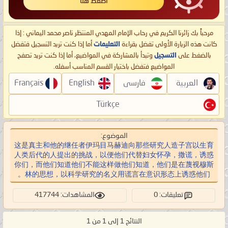
اضغط هنا
مرحباً بك زائرنا الكريم في رحاب الإمام المهدي المنتظر ناصر محمد اليماني : إذا
كانت هذه الزيارة الأولى تفضل بقراءة
التعليمات
أما إذا كنت تريد التسجيل فتفضل
بالضغط على
التسجيل
وتبدأ بالمشاركة في المواضيع، أما إذا كنت تريد تصفح
المواضيع فتفضل باختيار القسم المناسب أسفله.
العربية
فارسی
English
Français
Türkçe
الموضوع:
这是真主和他的继任者伊玛目马赫迪向那些研究人造子宫以生育
人类后代的人提出的挑战，以便他们代替妇女怀孕，撒谎，诱惑
你们，而他们知道他们不能这样做他们知道，他们是在蔑视穆斯
林的思想，以科学研究的名义用谎言在意识形态上诱惑他们。
تعليقات: 0
المشاهدات: 417744
النتائج 1 إلى 1 من 1