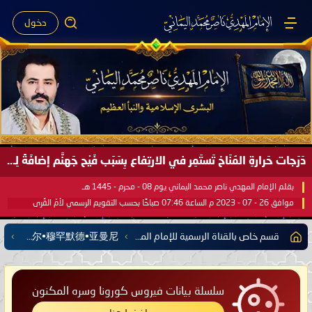
دخول
دَرَجات حَرارةِ المُنَاخ تَستَمِر في الارتِفاع بِسَبَب فَيْح جَهنَّم إضافَةً لِحرارةِ الشَّمس في مُحكَم القُرآن العَظيم ..
بقلم الإمام المهدي ناصر محمد اليماني يوم 08 - محرم - 1445 هـ
موافق 26 - 07 - 2023 م الساعة 07:46 صباحًا بحسب التقويم الرسمي لأمّ القُرى
قسم خاص بالقناة الرسمية للإمام المهدي ناصر محمد اليماني على اليوتيوب
渠道 伊玛目•玛赫迪•纳赛尔•穆罕默德•亚曼尼
سلسلة بيانات فيروس كورونا وسره المكنون