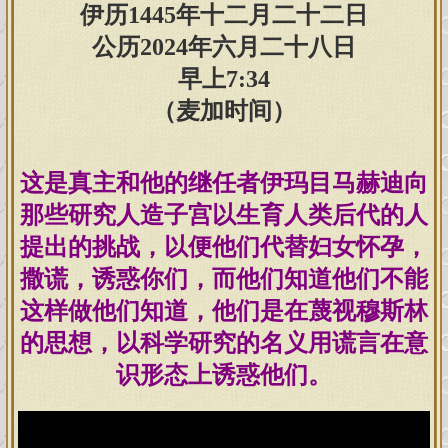
伊历1445年十二月二十二日
公历2024年六月二十八日
早上7:34
（麦加时间）
这是真主和他的继任者伊玛目马赫迪向
那些研究人造子宫以生育人类后代的人
提出的挑战，以便他们代替妇女怀孕，
撒谎，诱惑你们，而他们知道他们不能
这样做他们知道，他们是在蔑视穆斯林
的思想，以科学研究的名义用谎言在意
识形态上诱惑他们。