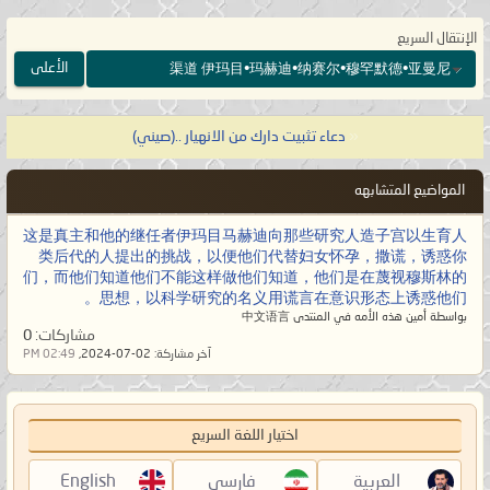
الإنتقال السريع
الأعلى
渠道 伊玛目•玛赫迪•纳赛尔•穆罕默德•亚曼尼
«
دعاء تثبيت دارك من الانهيار ..(صيني)
المواضيع المتشابهه
这是真主和他的继任者伊玛目马赫迪向那些研究人造子宫以生育人
类后代的人提出的挑战，以便他们代替妇女怀孕，撒谎，诱惑你
们，而他们知道他们不能这样做他们知道，他们是在蔑视穆斯林的
思想，以科学研究的名义用谎言在意识形态上诱惑他们。
بواسطة أمين هذه الأمه في المنتدى 中文语言
مشاركات:
0
آخر مشاركة:
02-07-2024,
02:49 PM
اختيار اللغة السريع
العربية
فارسی
English