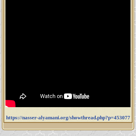
https://nasser-alyamani.org/showthread.php?p=453077