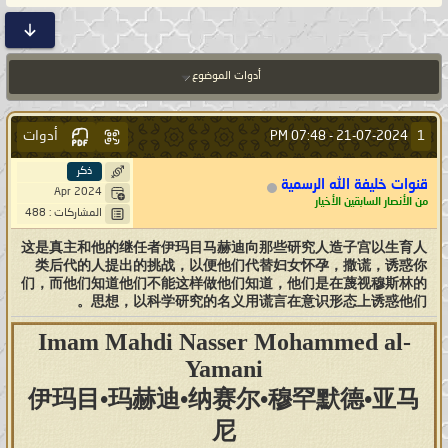
أدوات الموضوع
أدوات
1
07:48 PM
21-07-2024 -
ذكر
قنوات خليفة الله الرسمية
Apr 2024
من الأنصار السابقين الأخيار
المشاركات : 488
这是真主和他的继任者伊玛目马赫迪向那些研究人造子宫以生育人
类后代的人提出的挑战，以便他们代替妇女怀孕，撒谎，诱惑你
们，而他们知道他们不能这样做他们知道，他们是在蔑视穆斯林的
思想，以科学研究的名义用谎言在意识形态上诱惑他们。
Imam Mahdi Nasser Mohammed al-
Yamani
伊玛目•玛赫迪•纳赛尔•穆罕默德•亚马
尼