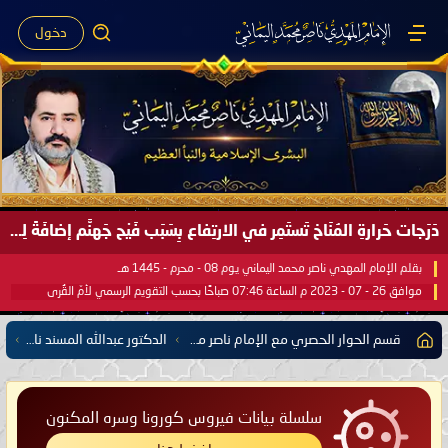
دخول
دَرَجات حَرارةِ المُنَاخ تَستَمِر في الارتِفاع بِسَبَب فَيْح جَهنَّم إضافَةً لِحرارةِ الشَّمس في مُحكَم القُرآن العَظيم ..
بقلم الإمام المهدي ناصر محمد اليماني يوم 08 - محرم - 1445 هـ
موافق 26 - 07 - 2023 م الساعة 07:46 صباحًا بحسب التقويم الرسمي لأمّ القُرى
قسم الحوار الحصري مع الإمام ناصر محمد اليماني يشمل كل مفتي للدول الإسلامية العربية والأعجمية
الدكتور عبدالله المسند نائب رئيس جمعية الطقس والمناخ بالسعودية
سلسلة بيانات فيروس كورونا وسره المكنون