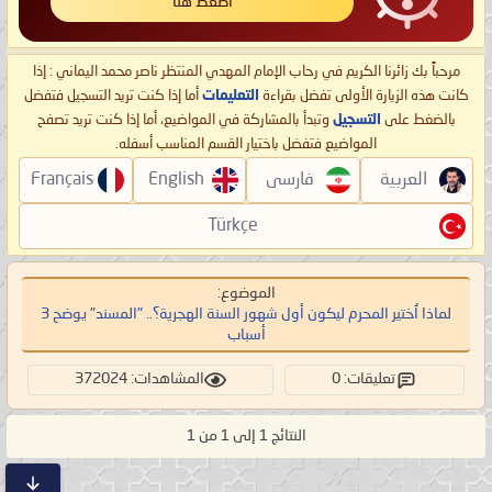
اضغط هنا
مرحباً بك زائرنا الكريم في رحاب الإمام المهدي المنتظر ناصر محمد اليماني : إذا
كانت هذه الزيارة الأولى تفضل بقراءة
التعليمات
أما إذا كنت تريد التسجيل فتفضل
بالضغط على
التسجيل
وتبدأ بالمشاركة في المواضيع، أما إذا كنت تريد تصفح
المواضيع فتفضل باختيار القسم المناسب أسفله.
العربية
فارسی
English
Français
Türkçe
الموضوع:
لماذا اُختير المحرم ليكون أول شهور السنة الهجرية؟.. "المسند" يوضح 3
أسباب
تعليقات: 0
المشاهدات: 372024
النتائج 1 إلى 1 من 1