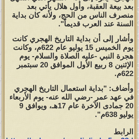
بعد بيعة العقبة، وأول هلال يأتي بعد
منصرف الناس من الحج، ولأنه كان بداية
السنة عند العرب قديماً".
وأشار إلى أن بداية التاريخ الهجري كانت
يوم الخميس 15 يوليو عام 622م، وكانت
هجرة النبي -عليه الصلاة والسلام- يوم
الإثنين 8 ربيع الأول الموافق 20 سبتمبر
622م.
وأضاف: "بداية استعمال التاريخ الهجري
في عهد عمر -رضي الله عنه- يوم الأربعاء
20 جمادى الآخرة عام 17هـ، ويوافق 9
يوليو 638م".
الرابط