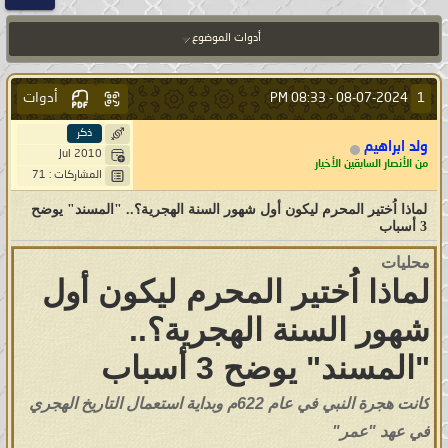
أدوات الموضوع
أدوات
1
08:33 PM
08-07-2024 -
ذكر
ولد ابراهيم
Jul 2010
من الأنصار السابقين الأخيار
المشاركات : 71
لماذا اُختير المحرم ليكون أول شهور السنة الهجرية؟.. "المسند" يوضح
3 أسباب
محليات
لماذا اُختير المحرم ليكون أول
شهور السنة الهجرية؟..
"المسند" يوضح 3 أسباب
كانت هجرة النبي في عام 622م وبداية استعمال التاريخ الهجري
في عهد "عمر"