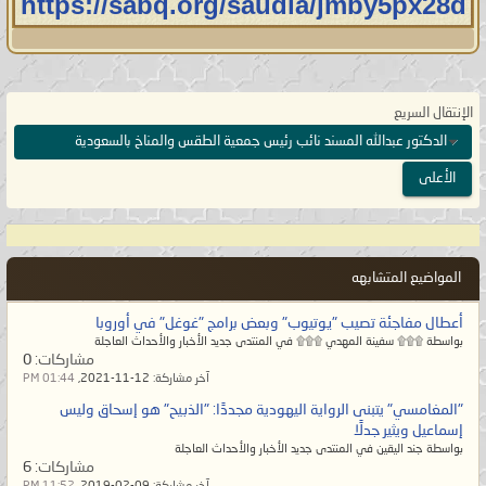
https://sabq.org/saudia/jmby5px28d
الإنتقال السريع
الدكتور عبدالله المسند نائب رئيس جمعية الطقس والمناخ بالسعودية
الأعلى
المواضيع المتشابهه
أعطال مفاجئة تصيب "يوتيوب" وبعض برامج "غوغل" في أوروبا
بواسطة ۩۩۩ سفينة المهدي ۩۩۩ في المنتدى جديد الأخبار والأحداث العاجلة
مشاركات:
0
آخر مشاركة:
12-11-2021,
01:44 PM
"المغامسي" يتبنى الرواية اليهودية مجددًا: "الذبيح" هو إسحاق وليس
إسماعيل ويثير جدلًا
بواسطة جند اليقين في المنتدى جديد الأخبار والأحداث العاجلة
مشاركات:
6