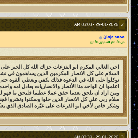
03:03 AM
29-01-2026 -
2
محمد عزمان
من الأنصار السابقين الأخيار
اخي الغالي المكرم ابو الفزعات جزاك الله كل الخير عل
السلام على كل الانصار المكرمين الذين يساهمون في نشر
توكلوا على الله في الدعوة فذلك يكفي ويعطي القوة حتى 
اعلموا ان الواحد منا الأنصار والانصاريات يعادل امه واحده
ومن اراد ان يلحق بعدما حقق عملا عظيما فليحق ما فهو ل
سلام ربي على كل الانصار الذين حلوا وسكنوا ونشروا فجزا
وشكر خاص لأخي ابو الفزعات على غيّره الصادق الذي يعك
03:39 AM
29-01-2026 -
3