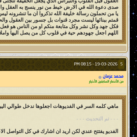
العقول قبل القلوب والنبراس الذي يجعل الحقيقة تتجلى ف
صدى دعوة الله في الارض خيط من نور ينسج به العقل والف
يا من تحملون رسالة خليفة الله تذكروا ان ما تنشرونه لي
قمتم ببنائها ليست مجرد قنوات بل جسور بين العقول والحق
فكل جهد وكل نشر وكل متابعة منكم او من الناس هو فعل عبا
اللهم اجعل جهودهم حية في قلوب كل من يصل اليها واملأ 
08:15 PM
19-03-2026 -
5
محمد عزمان
من الأنصار السابقين الأخيار
ماهي كلمه السر في الفديوهات اجعلوها ندخل طوالي اليو
- - - تم التحديث - - -
الفديو يفتتح عندي لكن اريد ان اشارك في كل التواصل الا