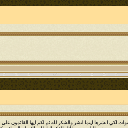
نوات لكي انشرها اينما انشر والشكر لله ثم لكم ايها القائمون على 