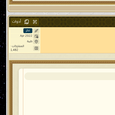
أدوات
ذكر
Apr 2022
طيبة
المشاركات :
1,482