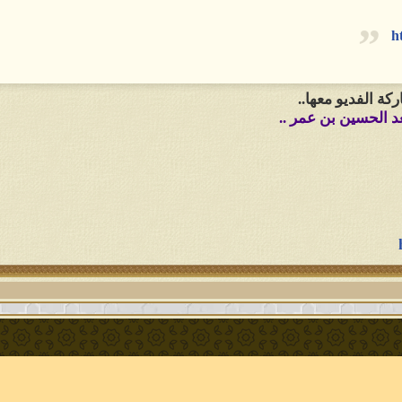
h
كة الفديو معها..
عد الحسين بن عمر ..