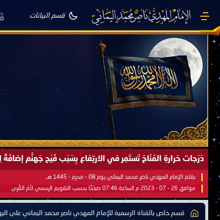
قسم البيانات
صَيْفُ سَقَرَ يَبدأُ في اجتياحِ شِتاءِ القُطبِ الشَّمالي كَما وعَدناكُم بالحقِّ 
بقلم الإمام المهدي ناصر محمد اليماني يوم 18 - جمادى الآخرة - 1445 هـ
موافق 31 - 12 - 2023 م الساعة 07:44 صباحًا بحسب التقويم الرسمي لأمّ القُرى
قسم خاص بالقناة الرسمية للإمام المهدي ناصر محمد اليماني على الي