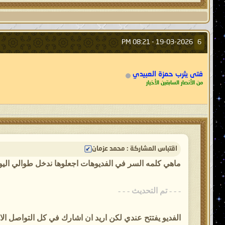
08:21 PM
19-03-2026 -
6
فتى يثرب حمزة العبيدي
من الأنصار السابقين الأخيار
اقتباس المشاركة : محمد عزمان
ماهي كلمه السر في الفديوهات اجعلوها ندخل طوالي اليو
- - - تم التحديث - - -
الفديو يفتتح عندي لكن اريد ان اشارك في كل التواصل ال