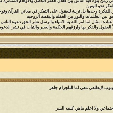
ي زمن يتوه فيه الناس بين ظلال الفكر الباطل والاوهام المتناثر
كر نحو اليقين
س للفكرة وحدها بل تربية للعقول على التفكر في معاني القرآن وتوج
 بين الظلمات والنور بين الغفلة واليقظة الروحية
دة امتثال لما امر الله به الانبياء والرسل نشر الحق دعوة الناس
العقول والفكر بها وارزقهم الحكمة والصبر والثبات في نشر الدع
توب لايطلعي معي اما التلجرام جاهز
جتماعي ولا اعلم ماهي كلمه السر