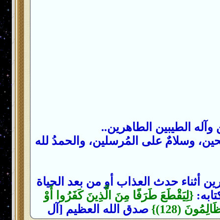
 وآله الطيبين الطاهرين..
حين، وسلامٌ على المُرسلين، والحمدُ لله
ين أثناء حدث العذاب أو من بعد الحياة
تابه:
{لِيَقْطَعَ طَرَفًا مِنَ الَّذِينَ كَفَرُوا أَوْ
صدق الله العظيم [آل‌