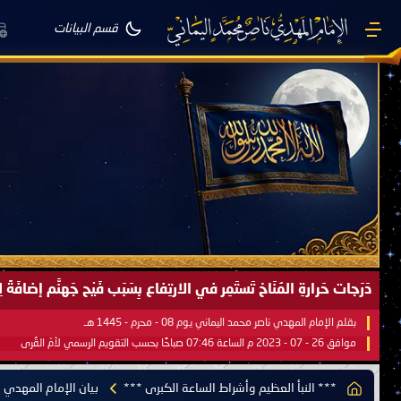
قسم البيانات
صَيْفُ سَقَرَ يَبدأُ في اجتياحِ شِتاءِ القُطبِ الشَّمالي كَما وعَدناكُم بالحقِّ 
بقلم الإمام المهدي ناصر محمد اليماني يوم 18 - جمادى الآخرة - 1445 هـ
موافق 31 - 12 - 2023 م الساعة 07:44 صباحًا بحسب التقويم الرسمي لأمّ القُرى
*** النبأ العظيم وأشراط الساعة الكبرى ***
بيان الإمام المهدي 