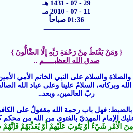
29 - 07 - 1431 هـ
11 - 07 - 2010 مـ
01:36 صباحاً
ــــــــــــــــــــــ
{ وَمَنْ يَقْنَطُ مِنْ رَحْمَةِ رَبِّهِ إِلَّا الضَّالُّونَ }
صدق الله العظيـــــم
..
الصلاة والسلام على النبي الخاتم الأمي الأمين
له وبركاته، السلامُ علينا وعلى عباد الله الصال
ربّ العالمين، وبعد..
و بالضبط: فهل باب رحمة الله مقفولٌ على الكافر
دّ عليك الإمام المهديّ بالفتوى من الله من محكم ك