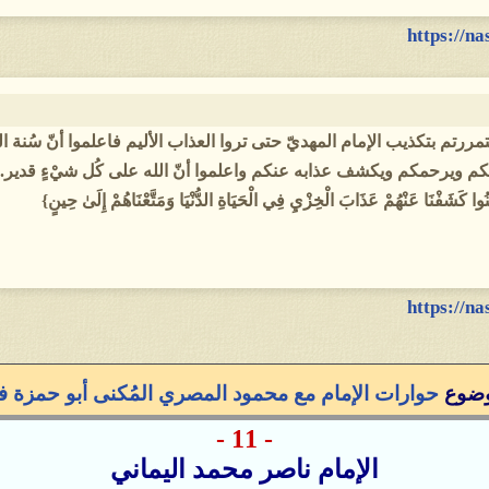
https://n
تمررتم بتكذيب الإمام المهديّ حتى تروا العذاب الأليم فاعلموا أنّ سُنة ال
كم ويرحمكم ويكشف عذابه عنكم واعلموا أنّ الله على كُل شيْءٍ قدير. و
آمَنُوا كَشَفْنَا عَنْهُمْ عَذَابَ الْخِزْيِ فِي الْحَيَاةِ الدُّنْيَا وَمَتَّعْنَاهُمْ إِلَىٰ حِينٍ}
https://n
ضوع
حوارات الإمام مع محمود المصري المُكنى أبو حمزة ف
- 11 -
الإمام ناصر محمد اليماني