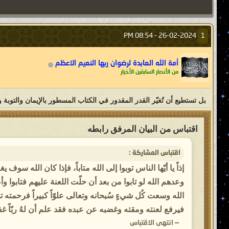
08:54 PM
26-02-2024 -
1
أمة الله العابدة لرضوان ربها النعيم الاعظم
من الأنصار السابقين الأخيار
بل تستطيع أن تُغيّر القدر المقدور في الكتاب المسطور بالإيمان والتوبة وا
اقتباس من البيان المرفق رابطه
اقتباس المشاركة :
إذاً يا أيّها الناس توبوا إلى الله متاباً، فإذا كان الله س
وعدهم الله لو تابوا من بعد أن حلّت اللعنة عليهم فتابوا 
الله وسعت كُل شيءٍ سُبحانه وتعالى علوّاً كبيراً فرحمته
فيرفع لعنته ومقته وغضبه عن عبده فقد علم أن لهُ ربّاً غفورا
—
انتهى الاقتباس