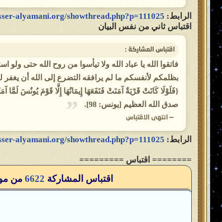
الرابط:
asser-alyamani.org/showthread.php?p=111025
اقتباس ثاني من نفس البيان
اقتباس المشاركة :
فاتقوا الله يا عباد الله ولا تيأسوا من روح الله حتى ولو اس
بظلمكم لأنفسكم ما لم يرافقه التضرع إلى الله أن يغفر ل
{فَلَوْلَا كَانَتْ قَرْيَةٌ آمَنَتْ فَنَفَعَهَا إِيمَانُهَا إِلَّا قَوْمَ يُونُسَ لَمَّا 
صدق الله العظيم [يونس: 98].
—
انتهى الاقتباس
الرابط:
asser-alyamani.org/showthread.php?p=111025
======== اقتباس =========
اقتباس المشاركة
6622
من مو