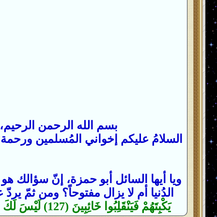
بسم الله الرحمن الرحيم، و
السلامُ عليكم إخواني المُسلمين ورحمة ال
ويا أيها السائل أبو حمزة، إنّ سؤالك ه
الدُنيا أم لا يزال مفتوحاً؟ ومن ثمّ ير
يَكْبِتَهُمْ فَيَنْقَلِبُوا خَائِبِينَ (127) لَيْسَ لَكَ مِنَ الْأَمْرِ شَيْءٌ أَوْ يَتُوبَ عَلَيْهِمْ أَوْ يُعَذِّبَهُمْ فَإِنَّهُمْ ظَالِمُونَ (128)}