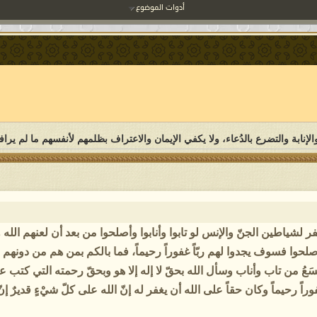
أدوات الموضوع
لإنابة والتضرع بالدُعاء، ولا يكفي الإيمان والاعتراف بظلمهم لأنفسهم ما لم يرافق
وف يغفر لشياطين الجنّ والإنس لو تابوا وأنابوا وأصلحوا من بعد أن لعنهم ا
وأصلحوا فسوف يجدوا لهم ربّاً غفوراً رحيماً، فما بالكم بمن هم من دون
 تسَعُ من تاب وأناب وسأل الله بحقّ لا إله إلا هو وبحقّ رحمته التي ك
ً رحيماً وكان حقاً على الله أن يغفر له إنّ الله على كلّ شيْءٍ قديرٌ إنّ