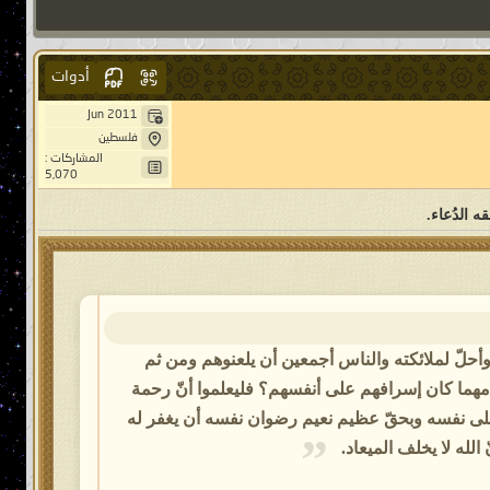
أدوات
Jun 2011
فلسطين
المشاركات :
5,070
ه الدُعاء.
لله وأحلّ لملائكته والناس أجمعين أن يلعنوهم ومن ثم
هم مهما كان إسرافهم على أنفسهم؟ فليعلموا أنّ رحمة
تب على نفسه وبحقّ عظيم نعيم رضوان نفسه أن يغفر له
 الله لا يخلف الميعاد.