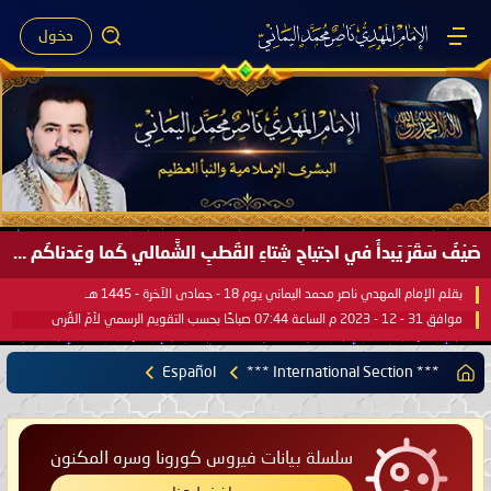
دخول
صَيْفُ سَقَرَ يَبدأُ في اجتياحِ شِتاءِ القُطبِ الشَّمالي كَما وعَدناكُم بالحقِّ لعَامِكم هذا (1445 هـ) ..
بقلم الإمام المهدي ناصر محمد اليماني يوم 18 - جمادى الآخرة - 1445 هـ
موافق 31 - 12 - 2023 م الساعة 07:44 صباحًا بحسب التقويم الرسمي لأمّ القُرى
Español
*** International Section ***
سلسلة بيانات فيروس كورونا وسره المكنون