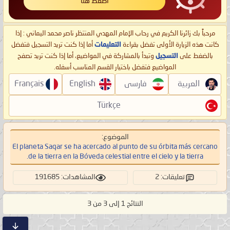
اضغط هنا
مرحباً بك زائرنا الكريم في رحاب الإمام المهدي المنتظر ناصر محمد اليماني : إذا
كانت هذه الزيارة الأولى تفضل بقراءة
التعليمات
أما إذا كنت تريد التسجيل فتفضل
بالضغط على
التسجيل
وتبدأ بالمشاركة في المواضيع، أما إذا كنت تريد تصفح
المواضيع فتفضل باختيار القسم المناسب أسفله.
العربية
فارسی
English
Français
Türkçe
الموضوع:
El planeta Saqar se ha acercado al punto de su órbita más cercano
de la tierra en la Bóveda celestial entre el cielo y la tierra.
تعليقات: 2
المشاهدات: 191685
النتائج 1 إلى 3 من 3