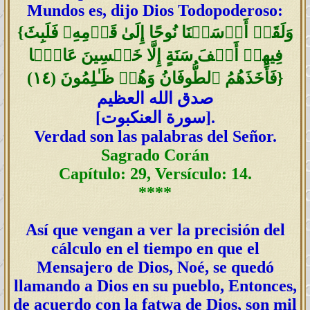
Mundos es, dijo Dios Todopoderoso:
وَلَقَدۡ أَرۡسَلۡنَا نُوحًا إِلَىٰ قَوۡمِهِۦ فَلَبِثَ
{
فِيهِمۡ أَلۡفَ سَنَةٍ إِلَّا خَمۡسِينَ عَامً۬ا
}
فَأَخَذَهُمُ ٱلطُّوفَانُ وَهُمۡ ظَـٰلِمُونَ
(
١٤
)
صدق الله العظيم
].
سورة العنكبوت
[
Verdad son las palabras del Señor.
Sagrado Corán
Capítulo: 29, Versículo: 14.
****
Así que vengan a ver la precisión del
cálculo en el tiempo en que el
Mensajero de Dios, Noé, se quedó
llamando a Dios en su pueblo, Entonces,
de acuerdo con la fatwa de Dios, son mil