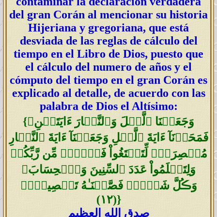
contaminar la declaración verdadera
del gran Corán al mencionar su historia
Hijeriana y gregoriana, que está
desviada de las reglas de cálculo del
tiempo en el Libro de Dios, puesto que
el cálculo del numero de años y el
cómputo del tiempo en el gran Corán es
explicado al detalle, de acuerdo con las
palabra de Dios el Altísimo:
وَجَعَلۡنَا ٱلَّيۡلَ وَٱلنَّہَارَ ءَايَتَيۡنِ‌ۖ
{
فَمَحَوۡنَآ ءَايَةَ ٱلَّيۡلِ وَجَعَلۡنَآ ءَايَةَ ٱلنَّہَارِ
مُبۡصِرَةً۬ لِّتَبۡتَغُواْ فَضۡلاً۬ مِّن رَّبِّكُمۡ
وَلِتَعۡلَمُواْ عَدَدَ ٱلسِّنِينَ وَٱلۡحِسَابَ‌ۚ
وَڪُلَّ شَىۡءٍ۬ فَصَّلۡنَـٰهُ تَفۡصِيلاً۬
)
١٢
(
}
صدق الله العظيم