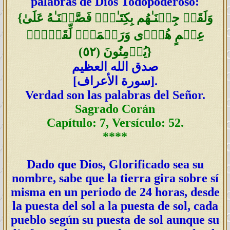
palabras de Dios Todopoderoso:
وَلَقَدۡ جِئۡنَـٰهُم بِكِتَـٰبٍ۬ فَصَّلۡنَـٰهُ عَلَىٰ
{
عِلۡمٍ هُدً۬ى وَرَحۡمَةً۬ لِّقَوۡمٍ۬
}
يُؤۡمِنُونَ
(
٥٢
)
صدق الله العظيم
].
سورة الأعراف
[
Verdad son las palabras del Señor.
Sagrado Corán
Capítulo: 7, Versículo: 52.
****
Dado que Dios, Glorificado sea su
nombre, sabe que la tierra gira sobre sí
misma en un periodo de 24 horas, desde
la puesta del sol a la puesta de sol, cada
pueblo según su puesta de sol aunque su