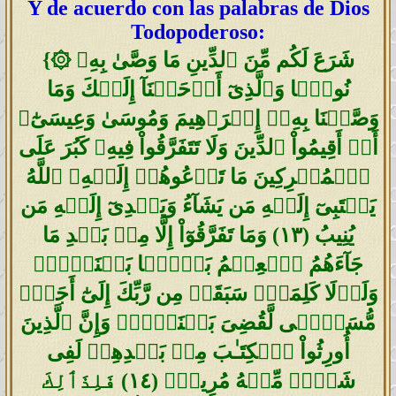
Y de acuerdo con las palabras de Dios
Todopoderoso:
۞ شَرَعَ لَكُم مِّنَ ٱلدِّينِ مَا وَصَّىٰ بِهِۦ
{
نُوحً۬ا وَٱلَّذِىٓ أَوۡحَيۡنَآ إِلَيۡكَ وَمَا
وَصَّيۡنَا بِهِۦۤ إِبۡرَٲهِيمَ وَمُوسَىٰ وَعِيسَىٰٓ‌ۖ
أَنۡ أَقِيمُواْ ٱلدِّينَ وَلَا تَتَفَرَّقُواْ فِيهِ‌ۚ كَبُرَ عَلَى
ٱلۡمُشۡرِكِينَ مَا تَدۡعُوهُمۡ إِلَيۡهِ‌ۚ ٱللَّهُ
يَجۡتَبِىٓ إِلَيۡهِ مَن يَشَآءُ وَيَہۡدِىٓ إِلَيۡهِ مَن
يُنِيبُ
(
١٣
)
وَمَا تَفَرَّقُوٓاْ إِلَّا مِنۢ بَعۡدِ مَا
جَآءَهُمُ ٱلۡعِلۡمُ بَغۡيَۢا بَيۡنَہُمۡ‌ۚ
وَلَوۡلَا كَلِمَةٌ۬ سَبَقَتۡ مِن رَّبِّكَ إِلَىٰٓ أَجَلٍ۬
مُّسَمًّ۬ى لَّقُضِىَ بَيۡنَہُمۡ‌ۚ وَإِنَّ ٱلَّذِينَ
أُورِثُواْ ٱلۡكِتَـٰبَ مِنۢ بَعۡدِهِمۡ لَفِى
شَكٍّ۬ مِّنۡهُ مُرِيبٍ۬
(
١٤
)
فَلِذَٲلِكَ