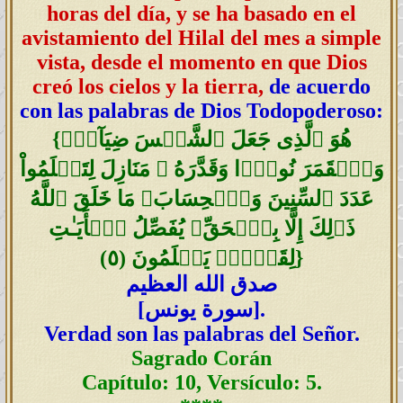
horas del día, y se ha basado en el
avistamiento del Hilal del mes a simple
vista, desde el momento en que Dios
creó los cielos y la tierra,
de acuerdo
con las palabras de Dios Todopoderoso:
هُوَ ٱلَّذِى جَعَلَ ٱلشَّمۡسَ ضِيَآءً۬
{
وَٱلۡقَمَرَ نُورً۬ا وَقَدَّرَهُ ۥ مَنَازِلَ لِتَعۡلَمُواْ
عَدَدَ ٱلسِّنِينَ وَٱلۡحِسَابَ‌ۚ مَا خَلَقَ ٱللَّهُ
ذَٲلِكَ إِلَّا بِٱلۡحَقِّ‌ۚ يُفَصِّلُ ٱلۡأَيَـٰتِ
}
لِقَوۡمٍ۬ يَعۡلَمُونَ
(
٥
)
صدق الله العظيم
].
سورة يونس
[
Verdad son las palabras del Señor.
Sagrado Corán
Capítulo: 10, Versículo: 5.