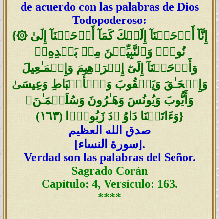
de acuerdo con las palabras de Dios
Todopoderoso:
۞ إِنَّآ أَوۡحَيۡنَآ إِلَيۡكَ كَمَآ أَوۡحَيۡنَآ إِلَىٰ
{
نُوحٍ۬ وَٱلنَّبِيِّـۧنَ مِنۢ بَعۡدِهِۦ‌ۚ
وَأَوۡحَيۡنَآ إِلَىٰٓ إِبۡرَٲهِيمَ وَإِسۡمَـٰعِيلَ
وَإِسۡحَـٰقَ وَيَعۡقُوبَ وَٱلۡأَسۡبَاطِ وَعِيسَىٰ
وَأَيُّوبَ وَيُونُسَ وَهَـٰرُونَ وَسُلَيۡمَـٰنَ‌ۚ
}
وَءَاتَيۡنَا دَاوُ ۥدَ زَبُورً۬ا
(
١٦٣
)
صدق الله العظيم
].
سورة النساء
[
Verdad son las palabras del Señor.
Sagrado Corán
Capítulo: 4, Versículo: 163.
****