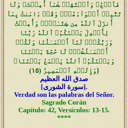
فَٱدۡعُ‌ۖ وَٱسۡتَقِمۡ ڪَمَآ أُمِرۡتَ‌ۖ وَلَا
تَتَّبِعۡ أَهۡوَآءَهُمۡ‌ۖ وَقُلۡ ءَامَنتُ بِمَآ
أَنزَلَ ٱللَّهُ مِن ڪِتَـٰبٍ۬‌ۖ وَأُمِرۡتُ
لِأَعۡدِلَ بَيۡنَكُمُ‌ۖ ٱللَّهُ رَبُّنَا
وَرَبُّكُمۡ‌ۖ لَنَآ أَعۡمَـٰلُنَا وَلَكُمۡ
أَعۡمَـٰلُڪُمۡ‌ۖ لَا حُجَّةَ بَيۡنَنَا
وَبَيۡنَكُمُ‌ۖ ٱللَّهُ يَجۡمَعُ بَيۡنَنَا‌ۖ
}
وَإِلَيۡهِ ٱلۡمَصِيرُ
(
١٥
)
صدق الله العظيم
].
سورة الشورى
[
Verdad son las palabras del Señor.
Sagrado Corán
Capítulo: 42, Versículos: 13-15.
****