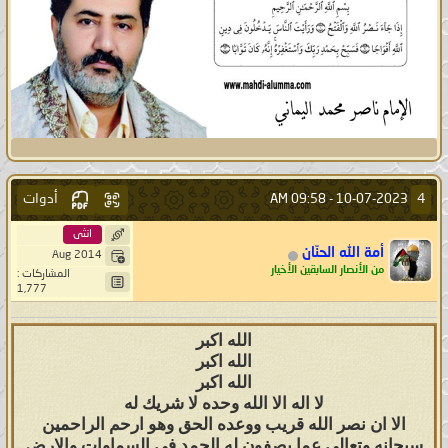
أدوات
4
09:58 AM
10-07-2023 -
انثى
أمة الله الحنّان
Aug 2014
من الأنصار السابقين الأخيار
المشاركات :
1,777
الله اكبر
الله اكبر
الله اكبر
لا اله الا الله وحده لا شريك له
الا ان نصر الله قريب ووعده الحق وهو ارحم الراحمين
سبحانه وتعالى عما يصفون له الحمد في السماوات والارض