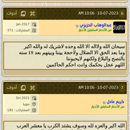
أدوات
6
10:06 AM
10-07-2023 -
Jan 2017
عبدالوهاب الحزيزي
من الأنصار السابقين الأخيار
المشاركات : 371
سبحان الله ولااله الا الله وحده لاشريك له والله اكبر
وما بعد الحق الا الضلال ولاحجة بيننا وبينهم بعد 19 سنه
بالنصح والبلاغ ولكنهم لايحبوننا
اللهم عجل بحكمك وانت احكم الحاكمين
أدوات
7
10:06 AM
10-07-2023 -
Oct 2021
كريم عادل
سوريا
من الأنصار السابقين الأخيار
المشاركات : 181
الله اكبر والعزه لله وسوف يشتد الكرب يا معشر العرب