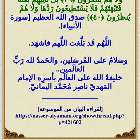
فَتَبْهَتُهُمْ فَلَا يَسْتَطِيعُونَ رَدَّهَا وَلَا هُمْ
يُنظَرُونَ ‎﴿٤٠﴾}
صدق الله العظيم [سورة
الأنبياء].
اللَّهُم قَد بَلَّغت اللَّهم فاشهَد.
وسلامٌ على المُرسَلين، والحَمدُ لله رَبِّ
العالَمين..
خليفةُ الله على العالَم بأسرِه الإمام
المَهديّ ناصِر مُحَمَّد اليمانيّ.
_______________
[لقراءة البيان من الموسوعة]
https://nasser-alyamani.org/showthread.php?
p=421682