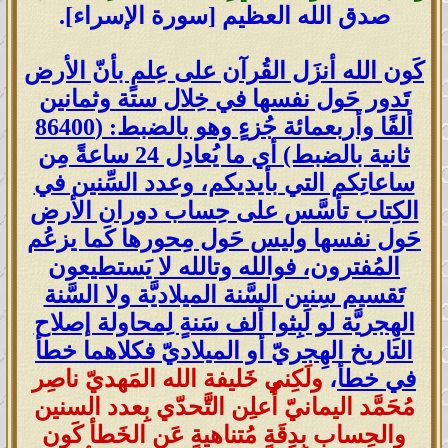
صدق الله العظيم [سورة الإسراء].
كَون الله أنزَل القُرآن على عِلمٍ بأنّ الأرض
تَدور حَول نفسها في خِلال ستة وثمانين
ألفًا وأربعمائة جُزءٍ وهو بالضبط: (86400
ثانية بالضبط) أي ما يُعادِل 24 ساعةً مِن
ساعاتِكم التي بأيديكم، وعدد السِّنين في
الكِتاب تأسَّس على حِساب دوران الأرض
حَول نفسها وليس حَول مِحورها كَما يزعُم
المُفترون، فوالله وتالله لا يَستطيعون
تَقسيم سِنين السَّنة الميلاديَّة ولا السَّنة
الهِجريَّة لو لَبِثوا ألف سَنةٍ لِمحاولة إصلاح
التاريخ الهِجريّ أو الميلاديّ فكلاهما خطأ
في خطأ
،
ولَكِني خَليفة الله المَهديّ ناصِر
مُحَمَّد اليمانيّ أُعلِن التَّحدّي بِعدد السنين
والحِساب بِدِقَةٍ مُتناهيةٍ عَن الخَطأ كَون