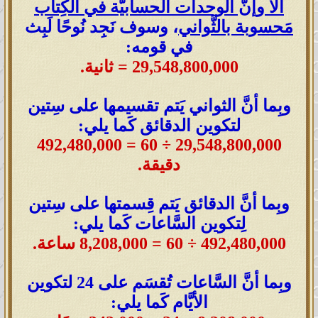
ألا وإنَّ الوحدات الحسابيَّة في الكِتاب
مَحسوبة بالثَّواني
، وسوف نَجِد نُوحًا لَبِث
في قومه:
29,548,800,000 = ثانية.
وبِما أنَّ الثواني يَتم تقسيمها على سِتين
لتكوين الدقائق كَما يلي:
29,548,800,000 ÷ 60 = 492,480,000
دقيقة
.
وبِما أنَّ الدقائق يَتم قِسمتها على سِتين
لِتكوين السَّاعات كَما يلي:
492,480,000 ÷ 60 = 8,208,000 ساعة
.
وبِما أنَّ السَّاعات تُقسَم على 24 لتكوين
الأيَّام كَما يلي: