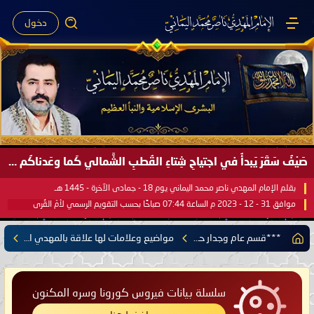
دخول
صَيْفُ سَقَرَ يَبدأُ في اجتياحِ شِتاءِ القُطبِ الشَّمالي كَما وعَدناكُم بالحقِّ لعَامِكم هذا (1445 هـ) ..
بقلم الإمام المهدي ناصر محمد اليماني يوم 18 - جمادى الآخرة - 1445 هـ
موافق 31 - 12 - 2023 م الساعة 07:44 صباحًا بحسب التقويم الرسمي لأمّ القُرى
***قسم عام وجدار حر***
مواضيع وعلامات لها علاقة بالمهدي المنتظر
سلسلة بيانات فيروس كورونا وسره المكنون