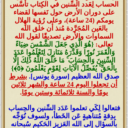
الحساب لِعَدد السِّنين في الكِتاب تأسَّس
على دوران الأرض حول نَفسها لقضاء
يومكم (24 ساعة)، وعلى رُؤية الهِلال
بالعَين المُجَرَّدة مُنذ أن خلق الله
السماوات والأرض
تصديقًا لقول الله
تعالى:
{هُوَ الَّذِي جَعَلَ الشَّمْسَ ضِيَاءً
وَالْقَمَرَ نُورًا وَقَدَّرَهُ مَنَازِلَ لِتَعْلَمُوا عَدَدَ
السِّنِينَ وَالْحِسَابَ ۚ مَا خَلَقَ اللَّهُ ذَٰلِكَ إِلَّا
بِالْحَقِّ ۚ يُفَصِّلُ الْآيَاتِ لِقَوْمٍ يَعْلَمُونَ ‎﴿٥﴾‏}
صدق الله العظيم [سورة يونس].
بشرط
أن تجعلوا اليوم 24 ساعة والشهر ثلاثين
يومًا والسنة ثلاثمائة وستين يومًا
.
فتعالوا لِكَي تعلموا عَدَد السِّنين والحِساب
بِدِقةٍ مُتناهيةٍ عَن الخَطأ، ولسوف نُوَجِّه
بالسؤال إلى الله العَزيز الحَكيم سُبحانه