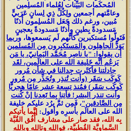
المُحكَمات البَيِّنات لِعُلماء المُسلِمين
وعامَّتهم أجمعين ولِكُلِّ ذِي لِسانٍ عَرَبيٍّ
مُبين، ورغم ذلك جَعَل المُسلِمون أُذنًا
مَسدودةً بِطينٍ وأُذنًا مَسدودةً بِعجينٍ
فَتَولّوا مُستكبرين كأنَّهم لَم يَسمعوها،
وربما
يَوَدُّ الجاهِلون والمَستَكبِرون مِن المُسلمين
أن يقولوا: "يا ناصِر مُحَمَّد اليَمانيّ، يا مَن
يَزعُم أنَّه خَليفة الله على العالَمين، لقَد
جادلتنا فأكثَرت جِدالنا في شأن مُرور
كَوكَب سَقَر (وأنت تُنذِر وتُحَذِّر مِن مُرور
كَوكَب سَقَر) فمُنذ تِسعة عشر عامًا هجريًّا
وأنت تنذر البشر! فأتِنا بِما تَعِدنا إنْ كُنت
مِن الصَّادقين"
، فَمِن ثمَّ يرُد عليكم خليفة
الله على العالَم بأسرِه وأقول:
إنَّما يأتيكم
بِه الله، فقد صار على مشارف أُفُق القُبَّة
السَّماويَّة القُطبيَّة،
فوالله وتالله وبالله