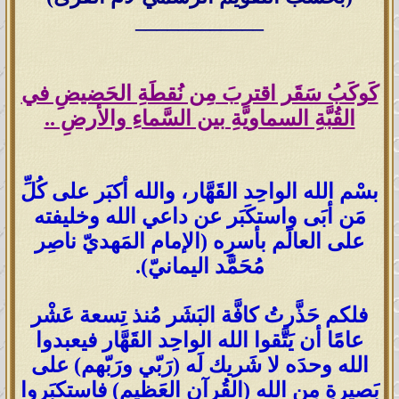
____________
كَوكَبُ سَقَر اقتربَ مِن نُقطَةِ الحَضيضِ في
القُبَّةِ السماويَّةِ بين السَّماءِ والأرضِ ..
بسْم الله الواحِد القَهَّار، والله أكبَر على كُلِّ
مَن أبَى واستكَبَر عن داعي الله وخليفته
على العالَم بأسرِه (الإمام المَهديّ ناصِر
مُحَمَّد اليمانيّ).
فلكم حَذَّرتُ كافَّة البَشَر مُنذ تِسعة عَشْر
عامًا أن يَتَّقوا الله الواحِد القَهَّار فيعبدوا
الله وحدَه لا شَريك لَه (رَبّي ورَبّهم) على
بَصيرةٍ مِن الله (القُرآن العَظيم) فاستكبَروا