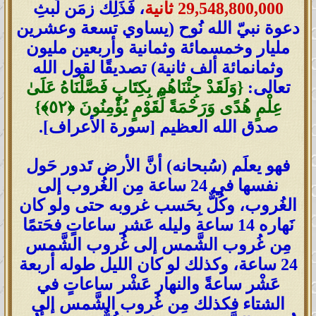
29,548,800,000 ثانية
، فَذَلِك زمَن لَبثِ
دعوة نبيّ الله نُوح (يساوي تسعة وعشرين
مليار وخمسمائة وثمانية وأربعين مليون
وثمانمائة ألف ثانية) تصديقًا لقول الله
تعالى:
{وَلَقَدْ جِئْنَاهُم بِكِتَابٍ فَصَّلْنَاهُ عَلَىٰ
عِلْمٍ هُدًى وَرَحْمَةً لِّقَوْمٍ يُؤْمِنُونَ ‎﴿٥٢﴾‏}
صدق الله العظيم [سورة الأعراف].
فهو يعلَم (سُبحانه) أنَّ الأرض تَدور حَول
نفسها في 24 ساعة مِن الغُروب إلى
الغُروب، وكُلٌّ بِحَسب غروبه حتى ولو كان
نَهاره 14 ساعة وليله عَشر ساعاتٍ فحَتمًا
مِن غُروب الشَّمس إلى غُروب الشَّمس
24 ساعة، وكذلك لو كان الليل طوله أربعة
عَشْر ساعةً والنهار عَشْر ساعاتٍ في
الشتاء فكذلك مِن غُروب الشَّمس إلى