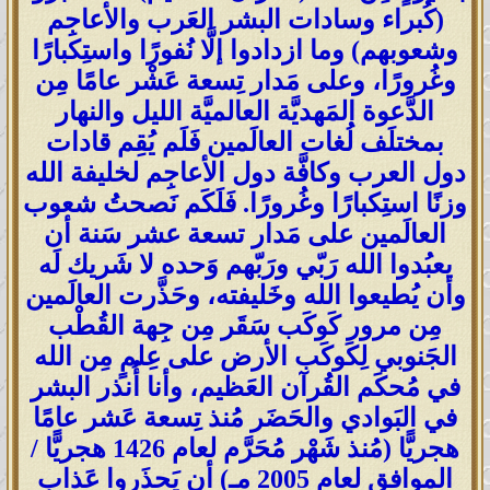
(كُبراء وسادات البشر العَرب والأعاجِم
وشعوبهم) وما ازدادوا إلَّا نُفورًا واستِكبارًا
وغُرورًا، وعلى مَدار تِسعة عَشْر عامًا مِن
الدَّعوة المَهديَّة العالميَّة الليل والنهار
بمختلَف لُغات العالَمين فَلَم يُقِم قادات
دول العرب وكافَّة دول الأعاجِم لخليفة الله
وزنًا استِكبارًا وغُرورًا. فَلَكَم نَصحتُ شعوب
العالَمين على مَدار تسعة عشر سَنة أن
يعبُدوا الله رَبّي ورَبّهم وَحده لا شَريك لَه
وأن يُطيعوا الله وخَليفته، وحَذَّرت العالَمين
مِن مرور كَوكَب سَقَر مِن جِهة القُطْب
الجَنوبي لِكَوكَب الأرض على عِلمٍ مِن الله
في مُحكَم القُرآن العَظيم، وأنا أُنذر البشر
في البَوادي والحَضَر مُنذ تِسعة عَشر عامًا
هجريًّا (مُنذ شَهْر مُحَرَّم لعام 1426 هجريًّا /
الموافق لعام 2005 مـ) أن يَحذَروا عَذاب