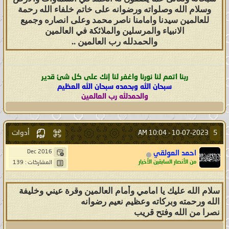
وسلام الله وصلواته ورضوانه على خاتم خلفاء الله رحمة
للعالمين سيدنا وامامنا ناصر محمد وعلى انصاره وجميع
الانبياء والمرسلين والملائكة في العالمين
والحمدلله رب العالمين ..
ربنا اتمم لنا نورنا واغفر لنا إنك على كل شئ قدير
سبحان الله وبحمده سبحان الله العظيم
والحمدلله رب العالمين
أدوات
5
10:04 AM
10-07-2023 -
Dec 2016
احمد العولقي
من الأنصار السابقين الأخيار
المشاركات : 139
سلام الله عليك يا امامي وأمام العالمين وقرة عيني وخليفة
الله ورحمته وبركاته وعظيم نعيم رضوانه
نصرا من الله وفتح قريب