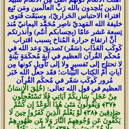
(الذين يُلحِدون بالله رَبِّ العالَمين ومَن تَبِع
افتراء الاحتباس الحَراريّ)، وسبَقَت فَتوى
خليفة الله المَهديّ ناصِر مُحَمَّد اليمانيّ مُنذ
تِسعة عَشر عامًا (بِحِسابكم أنتُم) وأنذرتكم
أنَّ ارتفاع حرارة المُناخ بِسبب اقتراب
كَوكَب العَذَاب (سَقَر) تَصديقَ وَعد الله في
مُحكَم القُرآن العظيم في آيةٍ مُحكَمَةٍ بَيِّنةٍ
لا تحتاج إلى تَفسيرٍ ولا إلى تَأويلٍ كونها مِن
آياتِ أُمّ الكِتاب البَيِّنات؛ فقَد جعل الله خَبَر
مُرور كَوكَب سَقَر في مُحكَم القُرآن
العظيم في قول الله تعالى:
{خُلِقَ الْإِنسَانُ
مِنْ عَجَلٍ ۚ سَأُرِيكُمْ آيَاتِي فَلَا تَسْتَعْجِلُونِ
‎﴿٣٧﴾‏ وَيَقُولُونَ مَتَىٰ هَٰذَا الْوَعْدُ إِن كُنتُمْ
صَادِقِينَ ‎﴿٣٨﴾‏ لَوْ يَعْلَمُ الَّذِينَ كَفَرُوا حِينَ لَا
يَكُفُّونَ عَن وُجُوهِهِمُ النَّارَ وَلَا عَن ظُهُورِهِمْ
وَلَا هُمْ يُنصَرُونَ ‎﴿٣٩﴾‏ بَلْ تَأْتِيهِم بَغْتَةً