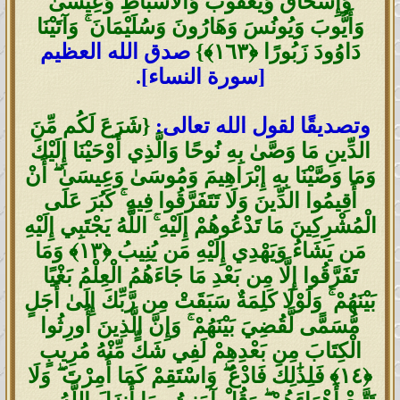
وَإِسْحَاقَ وَيَعْقُوبَ وَالْأَسْبَاطِ وَعِيسَىٰ
وَأَيُّوبَ وَيُونُسَ وَهَارُونَ وَسُلَيْمَانَ ۚ وَآتَيْنَا
دَاوُودَ زَبُورًا ‎﴿١٦٣﴾‏}
صدق الله العظيم
[سورة النساء].
وتصديقًا لقول الله تعالى:
{شَرَعَ لَكُم مِّنَ
الدِّينِ مَا وَصَّىٰ بِهِ نُوحًا وَالَّذِي أَوْحَيْنَا إِلَيْكَ
وَمَا وَصَّيْنَا بِهِ إِبْرَاهِيمَ وَمُوسَىٰ وَعِيسَىٰ ۖ أَنْ
أَقِيمُوا الدِّينَ وَلَا تَتَفَرَّقُوا فِيهِ ۚ كَبُرَ عَلَى
الْمُشْرِكِينَ مَا تَدْعُوهُمْ إِلَيْهِ ۚ اللَّهُ يَجْتَبِي إِلَيْهِ
مَن يَشَاءُ وَيَهْدِي إِلَيْهِ مَن يُنِيبُ ‎﴿١٣﴾‏ وَمَا
تَفَرَّقُوا إِلَّا مِن بَعْدِ مَا جَاءَهُمُ الْعِلْمُ بَغْيًا
بَيْنَهُمْ ۚ وَلَوْلَا كَلِمَةٌ سَبَقَتْ مِن رَّبِّكَ إِلَىٰ أَجَلٍ
مُّسَمًّى لَّقُضِيَ بَيْنَهُمْ ۚ وَإِنَّ الَّذِينَ أُورِثُوا
الْكِتَابَ مِن بَعْدِهِمْ لَفِي شَكٍّ مِّنْهُ مُرِيبٍ
‎﴿١٤﴾‏ فَلِذَٰلِكَ فَادْعُ ۖ وَاسْتَقِمْ كَمَا أُمِرْتَ ۖ وَلَا