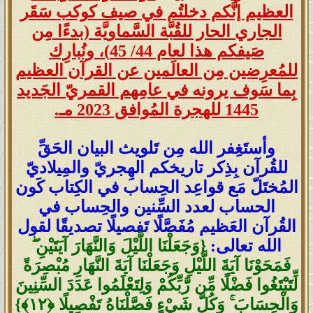
العظيم إنَّكم دخلتُم في صيف كوكب سَقَر
الجاري الحار للقُبَّة السَّماويَّة (بدءًا مِن
صَيفكم هذا لعام 44/ 45)، ونُبارِك
للمُعرِضين مِن العالَمين عن القرآن العظيم
بِما سَوف يرونه في عامِهم القمريّ الجَديد
1445 للهجرة المُوافق 2023 مـ.
وأستَغِفر الله مِن تَلويث البيان الحَقِّ
للقُرآن بِذِكر تاريخكم الهِجريّ والمِيلاديّ
المُختَلّ مَع قواعِد الحِساب في الكِتاب كَون
الحساب لعدد السِّنين والحِساب في
القُرآن العَظيم مُفَصَّلًا تَفصيلًا تصديقًا لقول
الله تعالى:
{وَجَعَلْنَا اللَّيْلَ وَالنَّهَارَ آيَتَيْنِ ۖ
فَمَحَوْنَا آيَةَ اللَّيْلِ وَجَعَلْنَا آيَةَ النَّهَارِ مُبْصِرَةً
لِّتَبْتَغُوا فَضْلًا مِّن رَّبِّكُمْ وَلِتَعْلَمُوا عَدَدَ السِّنِينَ
وَالْحِسَابَ ۚ وَكُلَّ شَيْءٍ فَصَّلْنَاهُ تَفْصِيلًا ‎﴿١٢﴾‏}