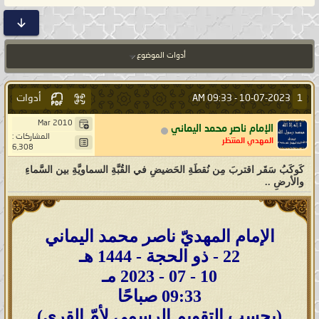
أدوات الموضوع
أدوات
1
09:33 AM
10-07-2023 -
Mar 2010
الإمام ناصر محمد اليماني
المشاركات :
المهدي المنتظر
6,308
كَوكَبُ سَقَر اقتربَ مِن نُقطَةِ الحَضيضِ في القُبَّةِ السماويَّةِ بين السَّماءِ
والأرضِ ..
الإمام المهديّ ناصر محمد اليماني
22 - ذو الحجة - 1444 هـ
10 - 07 - 2023 مـ
09:33 صباحًا
(بحسب التقويم الرسمي لأمّ القرى)