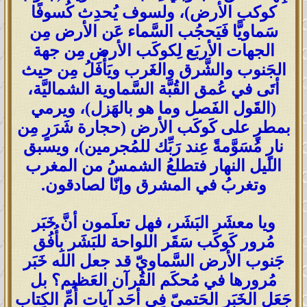
كوكب الأرض)، ولسوف يُحدِث كُسوفًا
سَماويًّا فَيَحجُب السَّماء عَن الأرض مِن
الجهات الأربَع لِكوكَب الأرض مِن جهة
الجَنوب والشَّرق والغَرب ويَأْفَلُ مِن حيث
أتَى في عُمق القُبَّة السَّماوية الشماليَّة،
(القَول الفَصل وما هو بالهَزل)، ويرمي
بمطرٍ على كَوكَب الأرض (حجارة شَرَرٍ مِن
نارٍ مُسَوَّمةً عِند رَبِّك للمُجرمين)، ويسبق
الليل النهار فتطلعُ الشمسُ من المغرب
وتغربُ في المشرق وإنّا لصادقون.
ويا معشَر البَشَر، فهل تعلَمون أنَّ خَبَر
مُرور كَوكَب سَقَر اللواحة للبَشَر بِأُفُق
جَنوب الأرض السَّماويّ قد جعل الله خَبَر
مُرورها في مُحكَم القُرآن العَظيم؟ بل
جَعَل الخَبَر الحَتميّ فِي أحَد آيات أُمِّ الكِتاب