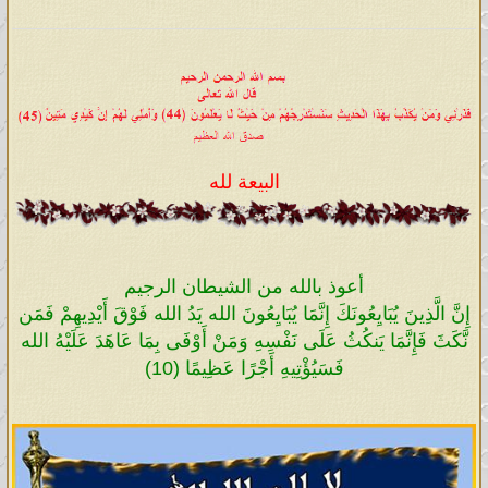
البيعة لله
أعوذ بالله من الشيطان الرجيم
إِنَّ الَّذِينَ يُبَايِعُونَكَ إِنَّمَا يُبَايِعُونَ الله يَدُ الله فَوْقَ أَيْدِيهِمْ فَمَن
نَّكَثَ فَإِنَّمَا يَنكُثُ عَلَى نَفْسِهِ وَمَنْ أَوْفَى بِمَا عَاهَدَ عَلَيْهُ الله
فَسَيُؤْتِيهِ أَجْرًا عَظِيمًا (10)