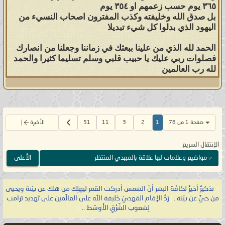
٣٦٥ يوم حسب زعمهم او ٣٥٤ يوم
بل صدق الله وخليفته وكذب المفترون اصحاب النسيء من
اليهود الذي بدلوا كل شيء تبديلا
الحمد لله الذي من علينا ببعثك في زماننا وجعلنا من انصارك
فصلوات ربي عليك يا حبيب قلبي وسلم تسليما كثيرا والحمد
لله رب العالمين
صفحة 1 من 78
1
2
3
11
51
الأخيرة
الإنتقال السريع
مواضيع وعلامات لها علاقة بالمهدي المنتظر
الأعلى
«
تذكيرٌ أخيرٌ لكافّة البشر أنّ الشمس أدركت القمر ليهلِك من هلك عن بيّنة ويحيى
من حيَّ عن بيّنة..
|
رَدُّ الإمَام المَهديّ خَليفة الله على العالَمين على تَهديد ترامب
لِشعوب الشَّرْقِ الأوسَط ..
»