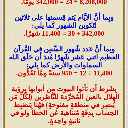
8,208,000 ÷ 24 = 342,000 يومًا
.
وبِما أنَّ الأيَّام يَتم قِسمتها على ثلاثين
لتَكوين الشهور كَما يلي:
342,000 ÷ 30 = 11,400 شهرًا
.
وبِما أنَّ عَدد شُهور السِّنين في القُرآن
العظيم اثني عَشر شَهرًا مُنذ أن خَلَق الله
السماوات والأرض كما يلي:
11,400 ÷ 12 = 950 سنةً مِمَّا تَعُدُّون
.
بِشَرط أن تأتوا البيوت مِن أبوابها بِرؤية
الهلال بالعين المُجَرَّدة للنَّاظِرين (لِكُلِّ مَن
يُبصِر في منطقةٍ مفتوحةٍ) فهُنا يَنضَبِط
الحِساب بِدِقَةٍ مُتناهية عَن الخطأ ولو في
ثانيةٍ واحِدةٍ.