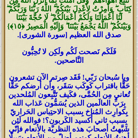
تَتَّبِعْ أَهْوَاءَهُمْ ۖ وَقُلْ آمَنتُ بِمَا أَنزَلَ اللَّهُ مِن
كِتَابٍ ۖ وَأُمِرْتُ لِأَعْدِلَ بَيْنَكُمُ ۖ اللَّهُ رَبُّنَا وَرَبُّكُمْ ۖ
لَنَا أَعْمَالُنَا وَلَكُمْ أَعْمَالُكُمْ ۖ لَا حُجَّةَ بَيْنَنَا
وَبَيْنَكُمُ ۖ اللَّهُ يَجْمَعُ بَيْنَنَا ۖ وَإِلَيْهِ الْمَصِيرُ ‎﴿١٥﴾‏}
صدق الله العظيم [سورة الشورى].
فَلَكَم نَصحت لَكُم ولَكِن لا تُحِبُّون
النَّاصحين.
ويا سُبحان رَبّي! فَقَد صِرتم الآن تشعرون
حَقًّا باقتراب كَوكَب سَقَر، وأن أرضكم حَقًّا
تُعاني مِن الحُمَّى، فكَيف تَتَّبِعون المُلحدين
بِرَبِّ العالَمين الذين يُسَمُّون عَذاب الله
بِكوارِث المُناخ بِسبب الاحتِباس الحَراريّ
بِسبب ثاني أُكسيد الكَربون؟! فوالله لَئِن
شَبَّهتُ أصحابَ هذه النظريَّة بالأنعام فإنّي
أهنتُ الأنعام كونهم أضلّ مِن الأنعام سَبيلًا