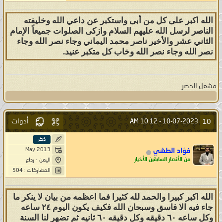
الله اكبر على كل من أبى واستكبر عن داعي الله وخليفته
الناصر لرسل الله عليهم السلام وازكى الصلوات جميعاً الإمام
الثاني عشر والأخير ناصر محمد اليماني وجاء نصر الله وجاء
نصر الله وجاء نصر الله وخاب كل متكبر عنيد.
مشعل الخضر
أدوات
10
10:12 AM
10-07-2023 -
ذكر
May 2013
فؤاد الطشي
من الأنصار السابقين الأخيار
اليمن - رداع
المشاركات : 504
الله اكبر كبيرا والحمد لله كثيرا فما اعظمه من بيان لا ينكر ما
جاء فيه الا فاسق وسبحان الله فكيف يكون اليوم ٢٤ ساعه
وكل ساعه ٦٠ دقيقه وكل دقيقه ٦٠ ثانيه ثم تضهر لنا السنة