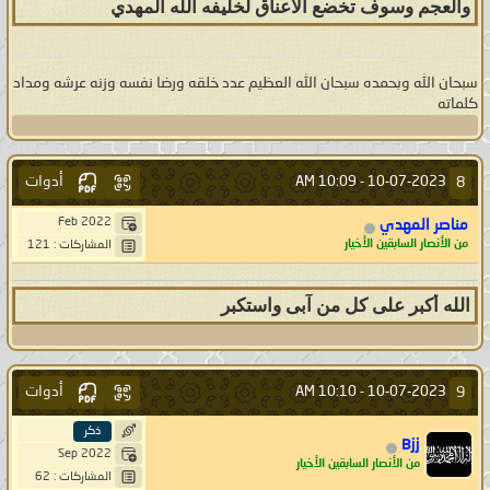
والعجم وسوف تخضع الاعناق لخليفه الله المهدي
سبحان الله وبحمده سبحان الله العظيم عدد خلقه ورضا نفسه وزنه عرشه ومداد
كلماته
أدوات
8
10:09 AM
10-07-2023 -
Feb 2022
مناصر المهدي
من الأنصار السابقين الأخيار
المشاركات : 121
الله أكبر على كل من آبى واستكبر
أدوات
9
10:10 AM
10-07-2023 -
ذكر
Bjj
Sep 2022
من الأنصار السابقين الأخيار
المشاركات : 62