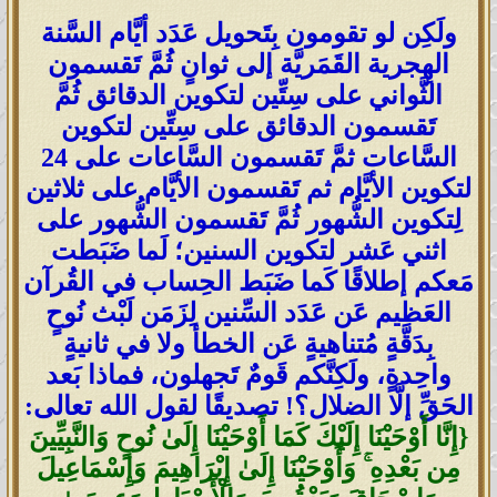
ولَكِن لو تقومون بِتَحويل عَدَد أيَّام السَّنة
الهِجرية القَمَريَّة إلى ثوانٍ ثُمَّ تَقسمون
الثَّواني على سِتِّين لتكوين الدقائق ثُمَّ
تَقسمون الدقائق على سِتِّين لتكوين
السَّاعات ثمَّ تَقسمون السَّاعات على 24
لتكوين الأيَّام ثم تَقسمون الأيَّام على ثلاثين
لِتكوين الشُّهور ثُمَّ تَقسمون الشُّهور على
اثني عَشر لتكوين السنين؛ لَما ضَبَطت
مَعكم إطلاقًا كَما ضَبَط الحِساب في القُرآن
العَظيم عَن عَدَد السِّنين لِزَمَن لَبْث نُوحٍ
بِدَقَّةٍ مُتناهيةٍ عَن الخطأ ولا في ثانيةٍ
واحِدةٍ، ولَكِنَّكم قَومٌ تَجهلون، فماذا بَعد
الحَقِّ إلَّا الضلال؟! تصديقًا لقول الله تعالى:
{إِنَّا أَوْحَيْنَا إِلَيْكَ كَمَا أَوْحَيْنَا إِلَىٰ نُوحٍ وَالنَّبِيِّينَ
مِن بَعْدِهِ ۚ وَأَوْحَيْنَا إِلَىٰ إِبْرَاهِيمَ وَإِسْمَاعِيلَ