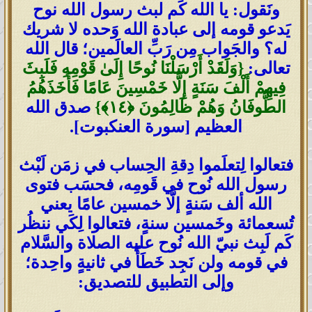
ونَقول: يا الله كَم لبث رسول الله نوح
يَدعو قومه إلى عبادة الله وَحده لا شريك
له؟ والجَواب مِن رَبِّ العالَمين؛ قال الله
تعالى:
{وَلَقَدْ أَرْسَلْنَا نُوحًا إِلَىٰ قَوْمِهِ فَلَبِثَ
فِيهِمْ أَلْفَ سَنَةٍ إِلَّا خَمْسِينَ عَامًا فَأَخَذَهُمُ
الطُّوفَانُ وَهُمْ ظَالِمُونَ ‎﴿١٤﴾‏}
صدق الله
العظيم [سورة العنكبوت].
فتعالوا لِتعلَموا دِقةِ الحِساب في زمَن لَبْث
رسول الله نُوح في قَومِه، فحسَب فتوى
الله ألف سَنةٍ إلَّا خمسين عامًا يعني
تُسعمائة وخَمسين سنةٍ، فتعالوا لِكَي ننظُر
كَم لَبِث نبيّ الله نُوح عليه الصلاة والسَّلام
في قومه ولن نَجِد خَطَأً في ثانيةٍ واحِدة؛
وإلى التطبيق للتصديق: