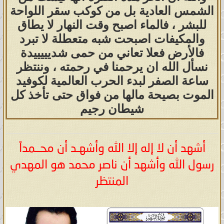
الشمس العادية بل من كوكب سقر اللواحة
للبشر ، فالماء اصبح وقت النهار لا يطاق
والمكيفات اصبحت شبه متعطلة لا تبرد
فالأرض فعلا تعاني من حمى شديييييدة
نسأل الله ان يرحمنا في رحمته ، وننتظر
ساعة الصفر لبدء الحرب العالمية لكوفيد
الموت بصيحة مالها من فواق حتى تأخذ كل
شيطان رجيم
أشهد أن لا إله إلا الله وأشهـد أن محــمداً
رسول الله وأشهد أن ناصر محمد هو المهدي
المنتظر