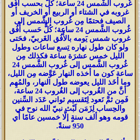
غُروب الشَّمس 24 ساعة؛ كُلٌّ بحسب أُفُق
غروبه في الشتاء أو الربيع أو الخريف أو
الصيف فحتمًا مِن غُروب الشَّمس إلى
غُروب الشَّمس 24 ساعة؛ كُلٌّ حَسب أُفُق
غروب شمس يَومه بالأُفُق الغَربيّ، فحَتى
ولو كان طول نهاره تِسع ساعات وطول
الليل خمس عشرَة ساعة فكذلك مِن
غُروب الشَّمس إلى غُروب الشَّمس 24
ساعة كون ما أخذه النهار عَوَّضه مِن الليل،
وما أخَذ الليل يعوضه طول النهار، والمُهِم
أنَّ من الغُروب إلى الغُروب 24 ساعة،
فَمِن ثمَّ نَعود لِتَقسيم ثواني عَدَد السِّنين
والحِساب لِزَمَن لَبْث نبيّ الله نوح في
قومه وهو ألف سنةٍ إلَّا خمسين عامًا أي
950 سنةً.