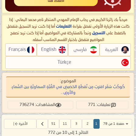
اضغط هنا
مرحباً بك زائرنا الكريم في رحاب الإمام المهدي المنتظر ناصر محمد اليماني : إذا
كانت هذه الزيارة الأولى تفضل بقراءة
التعليمات
أما إذا كنت تريد التسجيل فتفضل
بالضغط على
التسجيل
وتبدأ بالمشاركة في المواضيع، أما إذا كنت تريد تصفح
المواضيع فتفضل باختيار القسم المناسب أسفله.
العربية
فارسی
English
Français
Türkçe
الموضوع:
كَوكَبُ سَقَر اقتربَ مِن نُقطَةِ الحَضيضِ في القُبَّةِ السماويَّةِ بين السَّماءِ
والأرضِ ..
تعليقات: 771
المشاهدات: 736274
صفحة 1 من 78
1
2
3
11
51
الأخيرة
النتائج 1 إلى 10 من 772