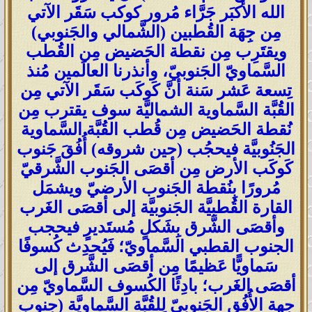
الله الأكبَر جَرَّاء مُرور كوكب سَقَر الآتي
مِن جِهَة القُطبين (الشَّمالي والجَنوبي)
ويقتَرِب مِن نقطة الحَضيض مِن القُطب
السَّماويّ الجَنوبيّ، وأنذرنا العالَمين مُنذ
تِسعة عَشر سَنة أنَّ كَوكَب سَقَر الآتي مِن
القُبَّة السَّماوية الشماليَّة سوف يقترب مِن
نُقطة الحَضيض مِن قُطب القُبَّة السَّماوية
الجَنُوبيَّة فيحجُب (حين شروقه) أُفُقَ جَنوب
كَوكَب الأرض مِن أقصَى الجَنوب الشَّرقيّ
مُرورًا بِنُقطة الجَنوب الأرضيّ ويشمَل
القارة القُطبيَّة الجَنوبيَّة إلى أقصَى الغَرب
وأقصَى الشَّرق بِشَكلٍ مُستَديرٍ فيحجب
الجنوب القطبي السَّماويّ؛ فَيُحدِث كُسوفًا
سَماويًّا عَظيمًا مِن أقصَى الشَّرق إلى
أقصَى الغَرب؛ بادِئًا الكُسوف السَّماويّ مِن
جِهة الأُفُق الجَنوبيّ لِلقُبَّة السَّماويَّة (جنوب