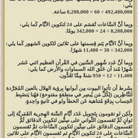
يلي:
492,480,000 ÷ 60 = 8,208,000 ساعة.
وبِما أنَّ السَّاعات تُقسَم على 24 لتكوين الأيَّام كَما يلي:
8,208,000 ÷ 24 = 342,000 يومًا.
وبِما أنَّ الأيَّام يَتم قِسمتها على ثلاثين لتَكوين الشهور كَما يلي:
342,000 ÷ 30 = 11,400 شهرًا.
وبِما أنَّ عَدد شُهور السِّنين في القُرآن العظيم اثني عَشر
شَهرًا مُنذ أن خَلَق الله السماوات والأرض كما يلي:
11,400 ÷ 12 = 950 سَنةً مِمَّا تَعُدُّون.
بِشَرط أن تأتوا البيوت مِن أبوابها بِرؤية الهلال بالعين المُجَرَّدة
للنَّاظِرين (لِكُلِّ مَن يُبصِر في منطقةٍ مفتوحةٍ) فهُنا يَنضَبِط
الحِساب بِدِقَةٍ مُتناهية عَن الخطأ ولو في ثانيةٍ واحِدةٍ.
ولَكِن لو تقومون بِتَحويل عَدَد أيَّام السَّنة الهِجرية القَمَريَّة إلى
ثوانٍ ثُمَّ تَقسمون الثَّواني على سِتِّين لتكوين الدقائق ثُمَّ
تَقسمون الدقائق على سِتِّين لتكوين السَّاعات ثمَّ تَقسمون
السَّاعات على 24 لتكوين الأيَّام ثم تَقسمون الأيَّام على ثلاثين