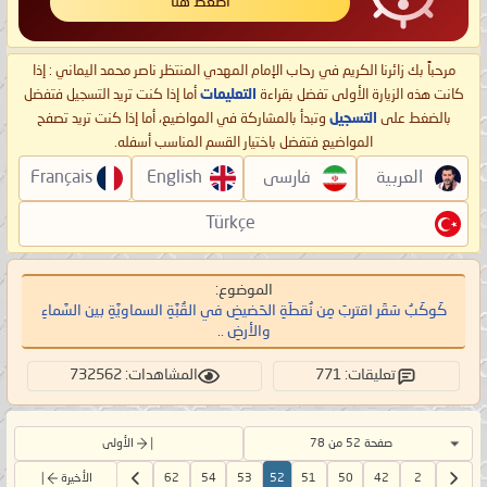
اضغط هنا
مرحباً بك زائرنا الكريم في رحاب الإمام المهدي المنتظر ناصر محمد اليماني : إذا
كانت هذه الزيارة الأولى تفضل بقراءة
التعليمات
أما إذا كنت تريد التسجيل فتفضل
بالضغط على
التسجيل
وتبدأ بالمشاركة في المواضيع، أما إذا كنت تريد تصفح
المواضيع فتفضل باختيار القسم المناسب أسفله.
العربية
فارسی
English
Français
Türkçe
الموضوع:
كَوكَبُ سَقَر اقتربَ مِن نُقطَةِ الحَضيضِ في القُبَّةِ السماويَّةِ بين السَّماءِ
والأرضِ ..
تعليقات: 771
المشاهدات: 732562
صفحة 52 من 78
الأولى
2
42
50
51
52
53
54
62
الأخيرة