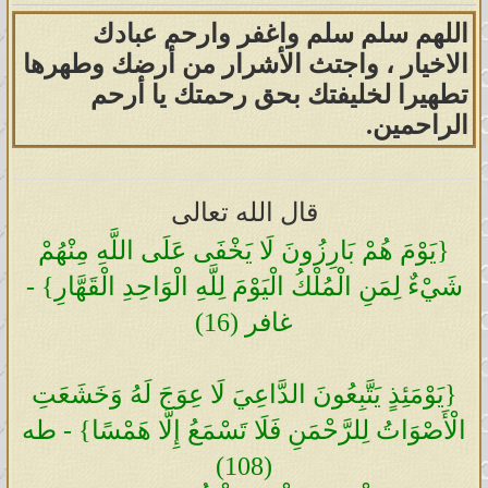
اللهم سلم سلم واغفر وارحم عبادك
الاخيار ، واجتث الأشرار من أرضك وطهرها
تطهيرا لخليفتك بحق رحمتك يا أرحم
الراحمين.
قال الله تعالى
{يَوْمَ هُمْ بَارِزُونَ لَا يَخْفَى عَلَى اللَّهِ مِنْهُمْ
شَيْءٌ لِمَنِ الْمُلْكُ الْيَوْمَ لِلَّهِ الْوَاحِدِ الْقَهَّارِ} -
غافر (16)
{يَوْمَئِذٍ يَتَّبِعُونَ الدَّاعِيَ لَا عِوَجَ لَهُ وَخَشَعَتِ
الْأَصْوَاتُ لِلرَّحْمَنِ فَلَا تَسْمَعُ إِلَّا هَمْسًا} - طه
(108)