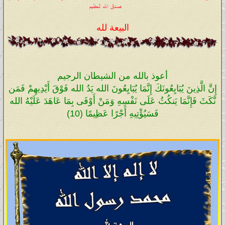
البيعة لله
أعوذ بالله من الشيطان الرجيم
إِنَّ الَّذِينَ يُبَايِعُونَكَ إِنَّمَا يُبَايِعُونَ الله يَدُ الله فَوْقَ أَيْدِيهِمْ فَمَن
نَّكَثَ فَإِنَّمَا يَنكُثُ عَلَى نَفْسِهِ وَمَنْ أَوْفَى بِمَا عَاهَدَ عَلَيْهُ الله
فَسَيُؤْتِيهِ أَجْرًا عَظِيمًا (10)