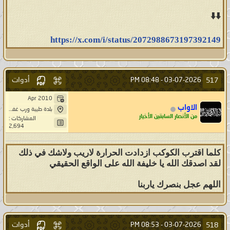
⬇️⬇️
https://x.com/i/status/2072988673197392149
أدوات
517
08:48 PM
03-07-2026 -
Apr 2010
الاواب
بلدة طيبة ورب غفور
من الأنصار السابقين الأخيار
المشاركات :
2,694
كلما اقترب الكوكب ازدادت الحرارة لاريب ولاشك في ذلك
لقد اصدقك الله يا خليفة الله على الواقع الحقيقي
اللهم عجل بنصرك ياربنا
أدوات
518
08:53 PM
03-07-2026 -