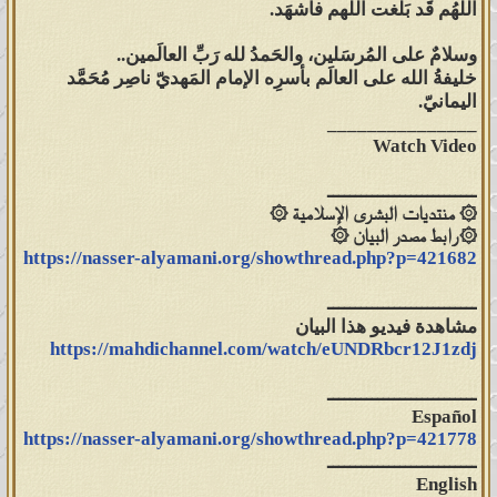
اللَّهُم قَد بَلَّغت اللَّهم فاشهَد.
وسلامٌ على المُرسَلين، والحَمدُ لله رَبِّ العالَمين..
خليفةُ الله على العالَم بأسرِه الإمام المَهديّ ناصِر مُحَمَّد
اليمانيّ.
_______________
Watch Video
ـــــــــــــــــــــــــــ
۞ منتديات البشرى الإسلامية ۞
۞ رابط مصدر البيان ۞
https://nasser-alyamani.org/showthread.php?p=421682
ـــــــــــــــــــــــــــ
مشاهدة فيديو هذا البيان
https://mahdichannel.com/watch/eUNDRbcr12J1zdj
ـــــــــــــــــــــــــــ
Español
https://nasser-alyamani.org/showthread.php?p=421778
ـــــــــــــــــــــــــــ
English