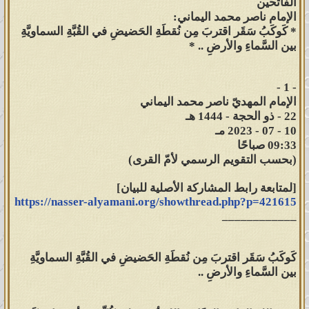
الفاتحين
الإمام ناصر محمد اليماني:
* كَوكَبُ سَقَر اقتربَ مِن نُقطَةِ الحَضيضِ في القُبَّةِ السماويَّةِ
بين السَّماءِ والأرضِ .. *
- 1 -
الإمام المهديّ ناصر محمد اليماني
22 - ذو الحجة - 1444 هـ
10 - 07 - 2023 مـ
09:33 صباحًا
(بحسب التقويم الرسمي لأمّ القرى)
[لمتابعة رابط المشاركة الأصلية للبيان]
https://nasser-alyamani.org/showthread.php?p=421615
____________
كَوكَبُ سَقَر اقتربَ مِن نُقطَةِ الحَضيضِ في القُبَّةِ السماويَّةِ
بين السَّماءِ والأرضِ ..