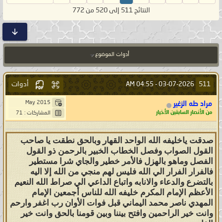
النتائج 511 إلى 520 من 772
أدوات الموضوع
أدوات
511
04:55 AM
03-07-2026 -
May 2015
مراد طه الزغير
من الأنصار السابقين الأخيار
المشاركات : 71
صدقت ياخليفه الله الواحد القهار وبالحق نطقت يا صاحب
القول الصواب وفصل الخطاب الخبير بالرحمن ذو القول
الفصل وماهو بالهزل فالأمر خطير والجاي شرا مستطير
فالفرار الفرار الي الله فليس لهم منجي من الله إلا اليه
بالتضرع والدعاء والانابه واتباع الداعي الي صراط الله النعيم
الأعظم الإمام المكرم خليفه الله للناس أجمعين الإمام
المهدي ناصر محمد اليماني قبل فوات الأوان رب اغفر وارحم
وانت خير الراحمين وافتح بيننا وبين قومنا بالحق وانت خير