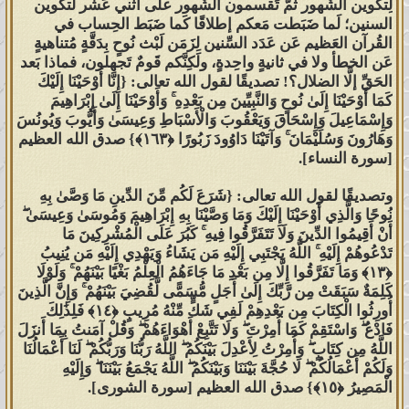
لِتكوين الشُّهور ثُمَّ تَقسمون الشُّهور على اثني عَشر لتكوين
السنين؛ لَما ضَبَطت مَعكم إطلاقًا كَما ضَبَط الحِساب في
القُرآن العَظيم عَن عَدَد السِّنين لِزَمَن لَبْث نُوحٍ بِدَقَّةٍ مُتناهيةٍ
عَن الخطأ ولا في ثانيةٍ واحِدةٍ، ولَكِنَّكم قَومٌ تَجهلون، فماذا بَعد
الحَقِّ إلَّا الضلال؟! تصديقًا لقول الله تعالى: {إِنَّا أَوْحَيْنَا إِلَيْكَ
كَمَا أَوْحَيْنَا إِلَىٰ نُوحٍ وَالنَّبِيِّينَ مِن بَعْدِهِ ۚ وَأَوْحَيْنَا إِلَىٰ إِبْرَاهِيمَ
وَإِسْمَاعِيلَ وَإِسْحَاقَ وَيَعْقُوبَ وَالْأَسْبَاطِ وَعِيسَىٰ وَأَيُّوبَ وَيُونُسَ
وَهَارُونَ وَسُلَيْمَانَ ۚ وَآتَيْنَا دَاوُودَ زَبُورًا ‎﴿١٦٣﴾‏} صدق الله العظيم
[سورة النساء].
وتصديقًا لقول الله تعالى: {شَرَعَ لَكُم مِّنَ الدِّينِ مَا وَصَّىٰ بِهِ
نُوحًا وَالَّذِي أَوْحَيْنَا إِلَيْكَ وَمَا وَصَّيْنَا بِهِ إِبْرَاهِيمَ وَمُوسَىٰ وَعِيسَىٰ ۖ
أَنْ أَقِيمُوا الدِّينَ وَلَا تَتَفَرَّقُوا فِيهِ ۚ كَبُرَ عَلَى الْمُشْرِكِينَ مَا
تَدْعُوهُمْ إِلَيْهِ ۚ اللَّهُ يَجْتَبِي إِلَيْهِ مَن يَشَاءُ وَيَهْدِي إِلَيْهِ مَن يُنِيبُ
‎﴿١٣﴾‏ وَمَا تَفَرَّقُوا إِلَّا مِن بَعْدِ مَا جَاءَهُمُ الْعِلْمُ بَغْيًا بَيْنَهُمْ ۚ وَلَوْلَا
كَلِمَةٌ سَبَقَتْ مِن رَّبِّكَ إِلَىٰ أَجَلٍ مُّسَمًّى لَّقُضِيَ بَيْنَهُمْ ۚ وَإِنَّ الَّذِينَ
أُورِثُوا الْكِتَابَ مِن بَعْدِهِمْ لَفِي شَكٍّ مِّنْهُ مُرِيبٍ ‎﴿١٤﴾‏ فَلِذَٰلِكَ
فَادْعُ ۖ وَاسْتَقِمْ كَمَا أُمِرْتَ ۖ وَلَا تَتَّبِعْ أَهْوَاءَهُمْ ۖ وَقُلْ آمَنتُ بِمَا أَنزَلَ
اللَّهُ مِن كِتَابٍ ۖ وَأُمِرْتُ لِأَعْدِلَ بَيْنَكُمُ ۖ اللَّهُ رَبُّنَا وَرَبُّكُمْ ۖ لَنَا أَعْمَالُنَا
وَلَكُمْ أَعْمَالُكُمْ ۖ لَا حُجَّةَ بَيْنَنَا وَبَيْنَكُمُ ۖ اللَّهُ يَجْمَعُ بَيْنَنَا ۖ وَإِلَيْهِ
الْمَصِيرُ ‎﴿١٥﴾‏} صدق الله العظيم [سورة الشورى].