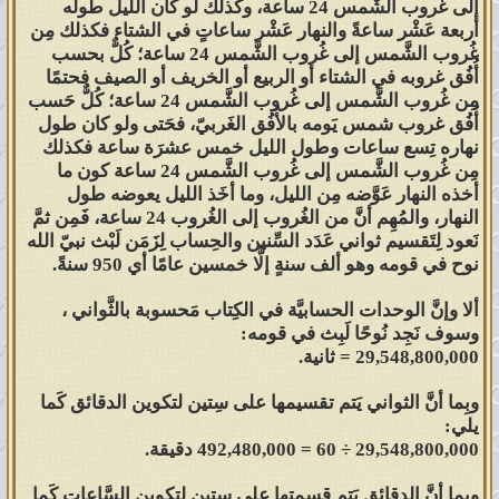
إلى غُروب الشَّمس 24 ساعة، وكذلك لو كان الليل طوله
أربعة عَشْر ساعةً والنهار عَشْر ساعاتٍ في الشتاء فكذلك مِن
غُروب الشَّمس إلى غُروب الشَّمس 24 ساعة؛ كُلٌّ بحسب
أُفُق غروبه في الشتاء أو الربيع أو الخريف أو الصيف فحتمًا
مِن غُروب الشَّمس إلى غُروب الشَّمس 24 ساعة؛ كُلٌّ حَسب
أُفُق غروب شمس يَومه بالأُفُق الغَربيّ، فحَتى ولو كان طول
نهاره تِسع ساعات وطول الليل خمس عشرَة ساعة فكذلك
مِن غُروب الشَّمس إلى غُروب الشَّمس 24 ساعة كون ما
أخذه النهار عَوَّضه مِن الليل، وما أخَذ الليل يعوضه طول
النهار، والمُهِم أنَّ من الغُروب إلى الغُروب 24 ساعة، فَمِن ثمَّ
نَعود لِتَقسيم ثواني عَدَد السِّنين والحِساب لِزَمَن لَبْث نبيّ الله
نوح في قومه وهو ألف سنةٍ إلَّا خمسين عامًا أي 950 سنةً.
ألا وإنَّ الوحدات الحسابيَّة في الكِتاب مَحسوبة بالثَّواني ،
وسوف نَجِد نُوحًا لَبِث في قومه:
29,548,800,000 = ثانية.
وبِما أنَّ الثواني يَتم تقسيمها على سِتين لتكوين الدقائق كَما
يلي:
29,548,800,000 ÷ 60 = 492,480,000 دقيقة.
وبِما أنَّ الدقائق يَتم قِسمتها على سِتين لِتكوين السَّاعات كَما