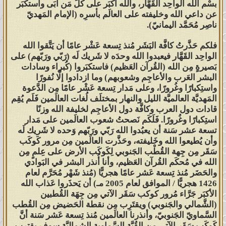
بسْم الله الواحِد القَهَّار، والله أكبَر على كُلِّ مَن أبَى واستكَبَر
عن داعي الله وخليفته على العالَم بأسرِه (الإمام المَهديّ
ناصِر مُحَمَّد اليمانيّ).
فلكم حَذَّرتُ كافَّة البَشَر مُنذ تِسعة عَشْر عامًا أن يَتَّقوا الله
الواحِد القَهَّار فيعبدوا الله وحدَه لا شَريك لَه (رَبّي ورَبّهم) على
بَصيرةٍ مِن الله (القُرآن العَظيم) فاستكبَروا (كُبراء وسادات
البشر العَرب والأعاجِم وشعوبهم) وما ازدادوا إلَّا نُفورًا
واستِكبارًا وغُرورًا، وعلى مَدار تِسعة عَشْر عامًا مِن الدَّعوة
المَهديَّة العالميَّة الليل والنهار بمختلَف لُغات العالَمين فَلَم يُقِم
قادات دول العرب وكافَّة دول الأعاجِم لخليفة الله وزنًا
استِكبارًا وغُرورًا. فَلَكَم نَصحتُ شعوب العالَمين على مَدار
تسعة عشر سَنة أن يعبُدوا الله رَبّي ورَبّهم وَحده لا شَريك لَه
وأن يُطيعوا الله وخَليفته، وحَذَّرت العالَمين مِن مرور كَوكَب
سَقَر مِن جِهة القُطْب الجَنوبي لِكَوكَب الأرض على عِلمٍ مِن
الله في مُحكَم القُرآن العَظيم، وأنا أُنذر البشر في البَوادي
والحَضَر مُنذ تِسعة عَشر عامًا هجريًّا (مُنذ شَهْر مُحَرَّم لعام
1426 هجريًّا / الموافق لعام 2005 مـ) أن يَحذَروا عَذاب الله
الأكبَر جَرَّاء مُرور كوكب سَقَر الآتي مِن جِهَة القُطبين
(الشَّمالي والجَنوبي) ويقتَرِب مِن نقطة الحَضيض مِن القُطب
السَّماويّ الجَنوبيّ، وأنذرنا العالَمين مُنذ تِسعة عَشر سَنة أنَّ
كَوكَب سَقَر الآتي مِن القُبَّة السَّماوية الشماليَّة سوف يقترب