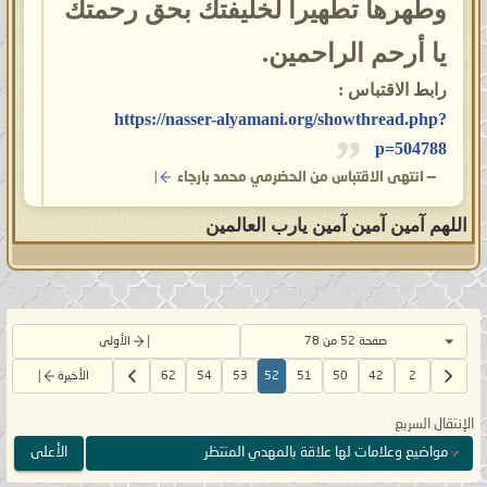
وطهرها تطهيرا لخليفتك بحق رحمتك
يا أرحم الراحمين.
رابط الاقتباس :
https://nasser-alyamani.org/showthread.php?
p=504788
—
انتهى الاقتباس من الحضرمي محمد بارجاء
اللهم آمين آمين آمين يارب العالمين
صفحة 52 من 78
الأولى
2
42
50
51
52
53
54
62
الأخيرة
الإنتقال السريع
مواضيع وعلامات لها علاقة بالمهدي المنتظر
الأعلى