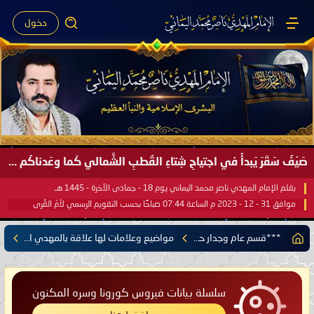
دخول
صَيْفُ سَقَرَ يَبدأُ في اجتياحِ شِتاءِ القُطبِ الشَّمالي كَما وعَدناكُم بالحقِّ لعَامِكم هذا (1445 هـ) ..
بقلم الإمام المهدي ناصر محمد اليماني يوم 18 - جمادى الآخرة - 1445 هـ
موافق 31 - 12 - 2023 م الساعة 07:44 صباحًا بحسب التقويم الرسمي لأمّ القُرى
***قسم عام وجدار حر***
مواضيع وعلامات لها علاقة بالمهدي المنتظر
سلسلة بيانات فيروس كورونا وسره المكنون