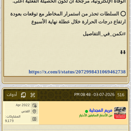
الوفاة الإلكترونية، مرجحة أن تكون الحصيلة الفعلية أعلى.
⭕️ السلطات تحذر من استمرار المخاطر مع توقعات بعودة
ارتفاع درجات الحرارة خلال عطلة نهاية الأسبوع
⬇️⬇️
https://x.com/i/status/2072998431069462738
أدوات
516
08:48 PM
03-07-2026 -
Apr 2022
مريم المجدلية
القدس
من الأنصار السابقين الأخيار
المشاركات :
9,173