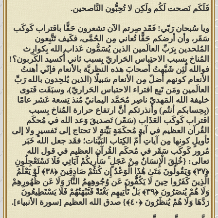
فَلَكَم نَصحت لَكُم ولَكِن لا تُحِبُّون النَّاصحين.
ويا سُبحان رَبّي! فَقَد صِرتم الآن تشعرون حَقًّا باقتراب كَوكَب
سَقَر، وأن أرضكم حَقًّا تُعاني مِن الحُمَّى، فكَيف تَتَّبِعون
المُلحدين بِرَبِّ العالَمين الذين يُسَمُّون عَذاب الله بِكوارِث
المُناخ بِسبب الاحتِباس الحَراريّ بِسبب ثاني أُكسيد الكَربون؟!
فوالله لَئِن شَبَّهتُ أصحابَ هذه النظريَّة بالأنعام فإنّي أهنتُ
الأنعام كونهم أضلّ مِن الأنعام سَبيلًا (الذين يُلحِدون بالله رَبِّ
العالَمين ومَن تَبِع افتراء الاحتباس الحَراريّ)، وسبَقَت فَتوى
خليفة الله المَهديّ ناصِر مُحَمَّد اليمانيّ مُنذ تِسعة عَشر عامًا
(بِحِسابكم أنتُم) وأنذرتكم أنَّ ارتفاع حرارة المُناخ بِسبب
اقتراب كَوكَب العَذَاب (سَقَر) تَصديقَ وَعد الله في مُحكَم
القُرآن العظيم في آيةٍ مُحكَمَةٍ بَيِّنةٍ لا تحتاج إلى تَفسيرٍ ولا إلى
تَأويلٍ كونها مِن آياتِ أُمّ الكِتاب البَيِّنات؛ فقَد جعل الله خَبَر
مُرور كَوكَب سَقَر في مُحكَم القُرآن العظيم في قول الله
تعالى: {خُلِقَ الْإِنسَانُ مِنْ عَجَلٍ ۚ سَأُرِيكُمْ آيَاتِي فَلَا تَسْتَعْجِلُونِ
‎﴿٣٧﴾‏ وَيَقُولُونَ مَتَىٰ هَٰذَا الْوَعْدُ إِن كُنتُمْ صَادِقِينَ ‎﴿٣٨﴾‏ لَوْ يَعْلَمُ
الَّذِينَ كَفَرُوا حِينَ لَا يَكُفُّونَ عَن وُجُوهِهِمُ النَّارَ وَلَا عَن ظُهُورِهِمْ
وَلَا هُمْ يُنصَرُونَ ‎﴿٣٩﴾‏ بَلْ تَأْتِيهِم بَغْتَةً فَتَبْهَتُهُمْ فَلَا يَسْتَطِيعُونَ
رَدَّهَا وَلَا هُمْ يُنظَرُونَ ‎﴿٤٠﴾} صدق الله العظيم [سورة الأنبياء].