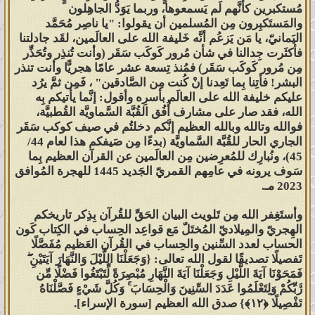
مُستكبرين كأنَّهم لَم يَسمعوها، وربما يَوَدُّ الجاهِلون
والمَستَكبِرون مِن المُسلمين أن يقولوا: "يا ناصِر مُحَمَّد
اليَمانيّ، يا مَن يَزعُم أنَّه خَليفة الله على العالَمين، لقَد جادلتنا
فأكثَرت جِدالنا في شأن مُرور كَوكَب سَقَر (وأنت تُنذِر وتُحَذِّر
مِن مُرور كَوكَب سَقَر) فمُنذ تِسعة عشر عامًا هجريًّا وأنت تنذر
البشر! فأتِنا بِما تَعِدنا إنْ كُنت مِن الصَّادقين" ، فَمِن ثمَّ يرُد
عليكم خليفة الله على العالَم بأسرِه وأقول: إنَّما يأتيكم بِه
الله، فقد صار على مشارف أُفُق القُبَّة السَّماويَّة القُطبيَّة،
فوالله وتالله وبالله العظيم إنَّكم دخلتُم في صيف كوكب سَقَر
الجاري الحار للقُبَّة السَّماويَّة (بدءًا مِن صَيفكم هذا لعام 44/
45)، ونُبارِك للمُعرِضين مِن العالَمين عن القرآن العظيم بِما
سَوف يرونه في عامِهم القمريّ الجَديد 1445 للهجرة المُوافق
2023 مـ.
وأستَغِفر الله مِن تَلويث البيان الحَقِّ للقُرآن بِذِكر تاريخكم
الهِجريّ والمِيلاديّ المُختَلّ مَع قواعِد الحِساب في الكِتاب كَون
الحساب لعدد السِّنين والحِساب في القُرآن العَظيم مُفَصَّلًا
تَفصيلًا تصديقًا لقول الله تعالى: {وَجَعَلْنَا اللَّيْلَ وَالنَّهَارَ آيَتَيْنِ ۖ
فَمَحَوْنَا آيَةَ اللَّيْلِ وَجَعَلْنَا آيَةَ النَّهَارِ مُبْصِرَةً لِّتَبْتَغُوا فَضْلًا مِّن
رَّبِّكُمْ وَلِتَعْلَمُوا عَدَدَ السِّنِينَ وَالْحِسَابَ ۚ وَكُلَّ شَيْءٍ فَصَّلْنَاهُ
تَفْصِيلًا ‎﴿١٢﴾‏} صدق الله العظيم [سورة الإسراء].