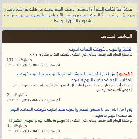
«
تذكيرٌ أخيرٌ لكافّة البشر أنّ الشمس أدركت القمر ليهلِك من هلك عن بيّنة ويحيى
من حيَّ عن بيّنة..
|
رَدُّ الإمَام المَهديّ خَليفة الله على العالَمين على تَهديد ترامب
لِشعوب الشَّرْقِ الأوسَط ..
»
المواضيع المتشابهه
العجَمُ والعَرب .. كوكبُ العذابِ اقترَب.
بواسطة الإمام ناصر محمد اليماني في المنتدى كوكب العذاب سقر X Planet
مشاركات:
111
آخر مشاركة:
05-08-2026,
12:07 PM
[ فيديو ]
فِرّوا من الله إليه يا معشر العجم والعرب فقد اقترب كوكب
العذاب، اللهم قد بلغت اللهم فاشهد ..
بواسطة أميرة الإنصارية في المنتدى المادة الإعلامية والنشر لكل ما له علاقة بدعوة الإمام
المهدي ناصر محمد اليماني
مشاركات:
2
آخر مشاركة:
26-04-2017,
08:11 PM
فِرّوا من الله إليه يا معشر العجم والعرب فقد اقترب كوكب العذاب، اللهم
قد بلغت اللهم فاشهد ..
بواسطة الإمام ناصر محمد اليماني في المنتدى
۞ موسوعة بيانات الإمام المهدي المنتظر ۞
مشاركات:
0
آخر مشاركة:
23-04-2017,
11:05 AM