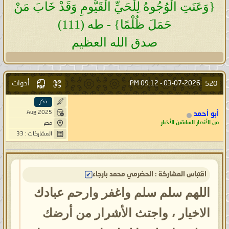
{وَعَنَتِ الْوُجُوهُ لِلْحَيِّ الْقَيُّومِ وَقَدْ خَابَ مَنْ
حَمَلَ ظُلْمًا} - طه (111)
صدق الله العظيم
أدوات
520
09:12 PM
03-07-2026 -
ذكر
Aug 2025
أبو أحمد
من الأنصار السابقين الأخيار
مصر
المشاركات : 33
اقتباس المشاركة : الحضرمي محمد بارجاء
اللهم سلم سلم واغفر وارحم عبادك
الاخيار ، واجتث الأشرار من أرضك