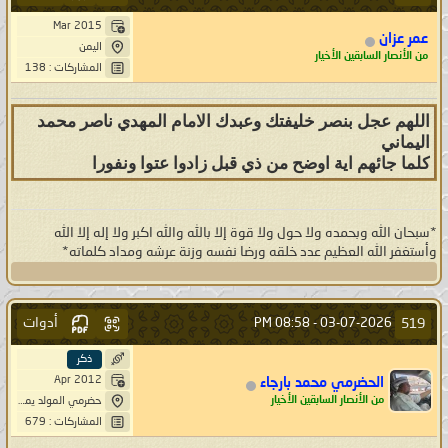
Mar 2015
عمر عزان
اليمن
من الأنصار السابقين الأخيار
المشاركات : 138
اللهم عجل بنصر خليفتك وعبدك الامام المهدي ناصر محمد
اليماني
كلما جائهم اية اوضح من ذي قبل زادوا عتوا ونفورا
*سبحان الله وبحمده ولا حول ولا قوة إلا بالله والله اكبر ولا إله إلا الله
وأستغفر الله العظيم عدد خلقه ورضا نفسه وزنة عرشه ومداد كلماته*
أدوات
519
08:58 PM
03-07-2026 -
ذكر
Apr 2012
الحضرمي محمد بارجاء
من الأنصار السابقين الأخيار
حضرمي المولد يماني الوطن عالمي الفكر
المشاركات : 679