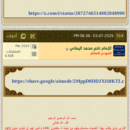
https://x.com/i/status/2072746514082848900
أدوات
514
08:38 PM
03-07-2026 -
Mar 2010
الإمام ناصر محمد اليماني
المشاركات :
المهدي المنتظر
6,308
https://share.google/aimode/2MppD0DDJXiS8KTLz