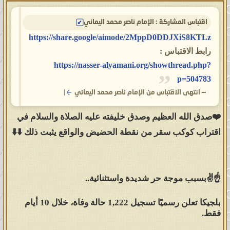
اقتباس المشاركة : الإمام ناصر محمد اليماني
https://share.google/aimode/2MppD0DDJXiS8KTLz
رابط الاقتباس :
https://nasser-alyamani.org/showthread.php?
p=504783
—
انتهى الاقتباس من الإمام ناصر محمد اليماني
❤️صدق الله العظيم وصدق خليفته عليه الصلاة والسلام في
اقتراب كوكب سقر من نقطة الحضيض والواقع يثبت ذلك ⬇️⬇️
☝️✌️بسبب موجة حر شديدة واستثنائية..
بلجيكا تعلن رسميًا تسجيل 1,222 حالة وفاة، خلال 10 أيام
فقط.