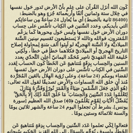
كَون الله أنزَل القُرآن على عِلمٍ بأنّ الأرض تَدور حَول نفسها
في خِلال ستة وثمانين ألفًا وأربعمائة جُزءٍ وهو بالضبط:
(86400 ثانية بالضبط) أي ما يُعادِل 24 ساعةً مِن ساعاتِكم
التي بأيديكم، وعدد السِّنين في الكِتاب تأسَّس على حِساب
دوران الأرض حَول نفسها وليس حَول مِحورها كَما يزعُم
المُفترون، فوالله وتالله لا يَستطيعون تَقسيم سِنين السَّنة
الميلاديَّة ولا السَّنة الهِجريَّة لو لَبِثوا ألف سَنةٍ لِمحاولة إصلاح
التاريخ الهِجريّ أو الميلاديّ فكلاهما خطأ في خطأ ، ولَكِني
خَليفة الله المَهديّ ناصِر مُحَمَّد اليمانيّ أُعلِن التَّحدّي بِعدد
السنين والحِساب بِدِقَةٍ مُتناهيةٍ عَن الخَطأ كَون الحساب لِعَدد
السِّنين في الكِتاب تأسَّس على دوران الأرض حول نَفسها
لقضاء يومكم (24 ساعة)، وعلى رُؤية الهِلال بالعَين المُجَرَّدة
مُنذ أن خلق الله السماوات والأرض تصديقًا لقول الله تعالى:
{هُوَ الَّذِي جَعَلَ الشَّمْسَ ضِيَاءً وَالْقَمَرَ نُورًا وَقَدَّرَهُ مَنَازِلَ
لِتَعْلَمُوا عَدَدَ السِّنِينَ وَالْحِسَابَ ۚ مَا خَلَقَ اللَّهُ ذَٰلِكَ إِلَّا بِالْحَقِّ ۚ
يُفَصِّلُ الْآيَاتِ لِقَوْمٍ يَعْلَمُونَ ‎﴿٥﴾‏} صدق الله العظيم [سورة
يونس]. بشرط أن تجعلوا اليوم 24 ساعة والشهر ثلاثين يومًا
والسنة ثلاثمائة وستين يومًا .
فتعالوا لِكَي تعلموا عَدَد السِّنين والحِساب بِدِقةٍ مُتناهيةٍ عَن
الخَطأ، ولسوف نُوَجِّه بالسؤال إلى الله العَزيز الحَكيم سُبحانه