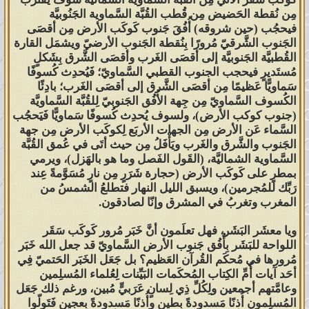
مِن نُقطة الحَضيض مِن قُطب القُبَّة السَّماوية الجَنُوبيَّة
فيحجُب (حين شروقه) أُفُقَ جَنوب كَوكَب الأرض مِن أقصَى
الجَنوب الشَّرقيّ مُرورًا بِنُقطة الجَنوب الأرضيّ ويشمَل القارة
القُطبيَّة الجَنوبيَّة إلى أقصَى الغَرب وأقصَى الشَّرق بِشَكلٍ
مُستَديرٍ فيحجب الجنوب القطبي السَّماويّ؛ فَيُحدِث كُسوفًا
سَماويًّا عَظيمًا مِن أقصَى الشَّرق إلى أقصَى الغَرب؛ بادِئًا
الكُسوف السَّماويّ مِن جِهة الأُفُق الجَنوبيّ لِلقُبَّة السَّماويَّة
(جنوب كوكب الأرض)، ولسوف يُحدِث كُسوفًا سَماويًّا فَيَحجُب
السَّماء عَن الأرض مِن الجهات الأربَع لِكوكَب الأرض مِن جهة
الجَنوب والشَّرق والغَرب ويَأْفَلُ مِن حيث أتَى في عُمق القُبَّة
السَّماوية الشماليَّة، (القَول الفَصل وما هو بالهَزل)، ويرمي
بمطرٍ على كَوكَب الأرض (حجارة شَرَرٍ مِن نارٍ مُسَوَّمةً عِند
رَبِّك للمُجرمين)، ويسبق الليل النهار فتطلعُ الشمسُ من
المغرب وتغربُ في المشرق وإنّا لصادقون.
ويا معشَر البَشَر، فهل تعلَمون أنَّ خَبَر مُرور كَوكَب سَقَر
اللواحة للبَشَر بِأُفُق جَنوب الأرض السَّماويّ قد جعل الله خَبَر
مُرورها في مُحكَم القُرآن العَظيم؟ بل جَعَل الخَبَر الحَتميّ فِي
أحَد آيات أُمِّ الكِتاب المُحكَمات البَيِّنات لِعُلماء المُسلِمين
وعامَّتهم أجمعين ولِكُلِّ ذِي لِسانٍ عَرَبيٍّ مُبين، ورغم ذلك جَعَل
المُسلِمون أُذنًا مَسدودةً بِطينٍ وأُذنًا مَسدودةً بِعجينٍ فَتَولّوا