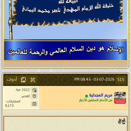
أدوات
515
08:43 PM
03-07-2026 -
Apr 2022
مريم المجدلية
القدس
من الأنصار السابقين الأخيار
المشاركات :
9,173
☝️✌️