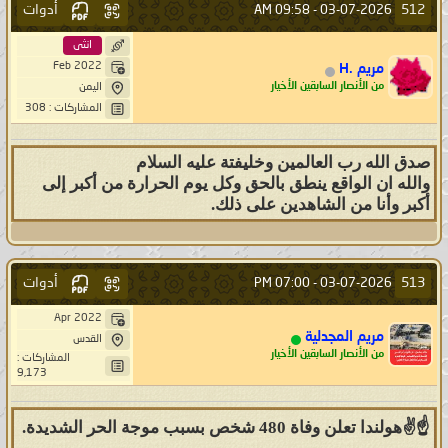
أدوات
512
09:58 AM
03-07-2026 -
انثى
Feb 2022
مريم .H
من الأنصار السابقين الأخيار
اليمن
المشاركات : 308
صدق الله رب العالمين وخليفتة عليه السلام
والله ان الواقع ينطق بالحق وكل يوم الحرارة من أكبر إلى
أكبر وأنا من الشاهدين على ذلك.
أدوات
513
07:00 PM
03-07-2026 -
Apr 2022
مريم المجدلية
القدس
من الأنصار السابقين الأخيار
المشاركات :
9,173
☝️✌️هولندا تعلن وفاة 480 شخص بسبب موجة الحر الشديدة.