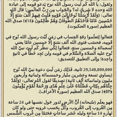
ونَقول: يا الله كَم لبث رسول الله نوح يَدعو قومه إلى عبادة
الله وَحده لا شريك له؟ والجَواب مِن رَبِّ العالَمين؛ قال الله
تعالى: {وَلَقَدْ أَرْسَلْنَا نُوحًا إِلَىٰ قَوْمِهِ فَلَبِثَ فِيهِمْ أَلْفَ سَنَةٍ إِلَّا
خَمْسِينَ عَامًا فَأَخَذَهُمُ الطُّوفَانُ وَهُمْ ظَالِمُونَ ‎﴿١٤﴾‏} صدق الله
العظيم [سورة العنكبوت].
فتعالوا لِتعلَموا دِقةِ الحِساب في زمَن لَبْث رسول الله نُوح في
قَومِه، فحسَب فتوى الله ألف سَنةٍ إلَّا خمسين عامًا يعني
تُسعمائة وخَمسين سنةٍ، فتعالوا لِكَي ننظُر كَم لَبِث نبيّ الله
نُوح عليه الصلاة والسَّلام في قومه ولن نَجِد خَطَأً في ثانيةٍ
واحِدة؛ وإلى التطبيق للتصديق:
29,548,800,000 ثانية، فَذَلِك زمَن لَبثِ دعوة نبيّ الله نُوح
(يساوي تسعة وعشرين مليار وخمسمائة وثمانية وأربعين
مليون وثمانمائة ألف ثانية) تصديقًا لقول الله تعالى: {وَلَقَدْ
جِئْنَاهُم بِكِتَابٍ فَصَّلْنَاهُ عَلَىٰ عِلْمٍ هُدًى وَرَحْمَةً لِّقَوْمٍ يُؤْمِنُونَ
فهو يعلَم (سُبحانه) أنَّ الأرض تَدور حَول نفسها في 24 ساعة
مِن الغُروب إلى الغُروب، وكُلٌّ بِحَسب غروبه حتى ولو كان
نَهاره 14 ساعة وليله عَشر ساعاتٍ فحَتمًا مِن غُروب الشَّمس