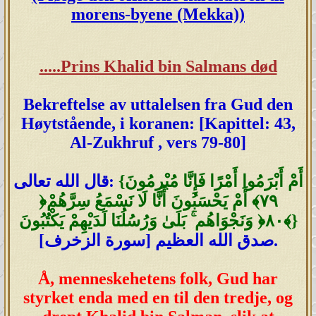
morens-byene (Mekka))
.....Prins Khalid bin Salmans død
Bekreftelse av uttalelsen fra Gud den
Høytstående, i koranen: [Kapittel: 43,
Al-Zukhruf , vers 79-80]
{أَمْ أَبْرَمُوا أَمْرًا فَإِنَّا مُبْرِمُونَ
قال الله تعالى:
‎﴿٧٩﴾‏ أَمْ يَحْسَبُونَ أَنَّا لَا نَسْمَعُ سِرَّهُمْ
وَنَجْوَاهُم ۚ بَلَىٰ وَرُسُلُنَا لَدَيْهِمْ يَكْتُبُونَ ‎﴿٨٠﴾}
صدق الله العظيم [سورة الزخرف].
Å, menneskehetens folk, Gud har
styrket enda med en til den tredje, og