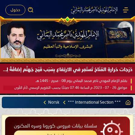
دخول
دَرَجات حَرارةِ المُنَاخ تَستَمِر في الارتِفاع بِسَبَب فَيْح جَهنَّم إضافَةً لِحرارةِ الشَّمس في مُحكَم القُرآن العَظيم ..
بقلم الإمام المهدي ناصر محمد اليماني يوم 08 - محرم - 1445 هـ
موافق 26 - 07 - 2023 م الساعة 07:46 صباحًا بحسب التقويم الرسمي لأمّ القُرى
Norsk
*** International Section ***
سلسلة بيانات فيروس كورونا وسره المكنون