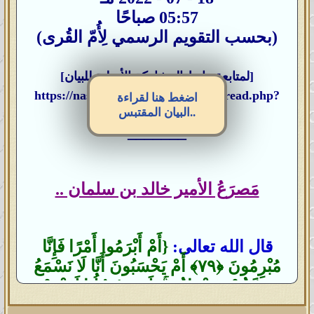
05:57 صباحًا
(بحسب التقويم الرسمي لِأُمّ القُرى)
[لمتابعة رابط المشاركة الأصلية للبيان]
https://nasser-alyamani.org/showthread.php?
اضغط هنا لقراءة
البيان المقتبس..
p=391460
_______
مَصرَعُ الأمير خالد بن سلمان ..
قال الله تعالى:
{أَمْ أَبْرَمُوا أَمْرًا فَإِنَّا
مُبْرِمُونَ ‎﴿٧٩﴾‏ أَمْ يَحْسَبُونَ أَنَّا لَا نَسْمَعُ
سِرَّهُمْ وَنَجْوَاهُم ۚ بَلَىٰ وَرُسُلُنَا لَدَيْهِمْ
يَكْتُبُونَ ‎﴿٨٠﴾}
صدق الله العظيم [سورة