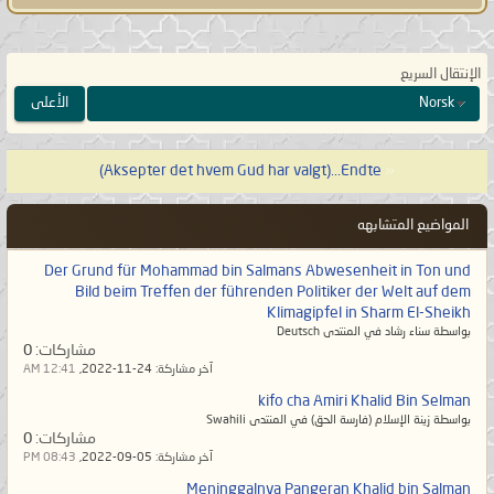
الزخرف].
يا معشَر البَشَر، لقد عَزَّز الله بثالثٍ
الإنتقال السريع
وصَرَع خالد بن سلمان ليهلك مَن هَلَك عن
Norsk
الأعلى
بَيِّنة ويحيى مَن حَيَّ عن بَيِّنة.
Aksepter det hvem Gud har valgt)...Endte)
«
خليفة الله المهديّ ناصر محمد اليمانيّ.
________
المواضيع المتشابهه
Der Grund für Mohammad bin Salmans Abwesenheit in Ton und
Bild beim Treffen der führenden Politiker der Welt auf dem
Klimagipfel in Sharm El-Sheikh
بواسطة سناء رشاد في المنتدى Deutsch
مشاركات:
0
آخر مشاركة:
24-11-2022,
12:41 AM
kifo cha Amiri Khalid Bin Selman
بواسطة زينة الإسلام (فارسة الحق) في المنتدى Swahili
مشاركات:
0
آخر مشاركة:
05-09-2022,
08:43 PM
Meninggalnya Pangeran Khalid bin Salman