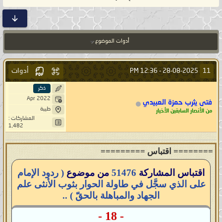
أدوات الموضوع
أدوات
11
12:36 PM
28-08-2025 -
ذكر
Apr 2022
فتى يثرب حمزة العبيدي
طيبة
من الأنصار السابقين الأخيار
المشاركات :
1,482
======== اقتباس =========
اقتباس المشاركة
51476
من موضوع
( ردود الإمام
على الذي سجَّل في طاولة الحوار بثوب الأنثى علم
الجهاد والمباهلة بالحقّ ) ..
- 18 -