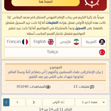
اضغط هنا
مرحباً بك زائرنا الكريم في رحاب الإمام المهدي المنتظر ناصر محمد اليماني : إذا
كانت هذه الزيارة الأولى تفضل بقراءة
التعليمات
أما إذا كنت تريد التسجيل فتفضل
بالضغط على
التسجيل
وتبدأ بالمشاركة في المواضيع، أما إذا كنت تريد تصفح
المواضيع فتفضل باختيار القسم المناسب أسفله.
العربية
فارسی
English
Français
Türkçe
الموضوع:
( بيان الإمام إلى علماء المسلمين وأمّتهم ) أي جعلكم أمّةً وسطَ العالم
لتكونوا شهداء على النّاس مِن بعد التّبليغ..
تعليقات: 13
المشاهدات: 353240
صفحة 2 من 2
الأولى
1
2
النتائج 11 إلى 14 من 14